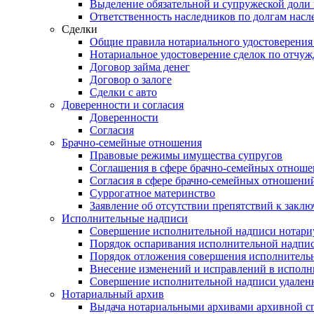
Выделение обязательной и супружеской доли 
Ответственность наследников по долгам насл
Сделки
Общие правила нотариального удостоверения
Нотариальное удостоверение сделок по отч
Договор займа денег
Договор о залоге
Сделки с авто
Доверенности и согласия
Доверенности
Согласия
Брачно-семейные отношения
Правовые режимы имущества супругов
Соглашения в сфере брачно-семейных отнош
Согласия в сфере брачно-семейных отношени
Суррогатное материнство
Заявление об отсутствии препятствий к закл
Исполнительные надписи
Совершение исполнительной надписи нотари
Порядок оспаривания исполнительной надпи
Порядок отложения совершения исполнитель
Внесение изменений и исправлений в испол
Совершение исполнительной надписи удаленн
Нотариальный архив
Выдача нотариальными архивами архивной сп