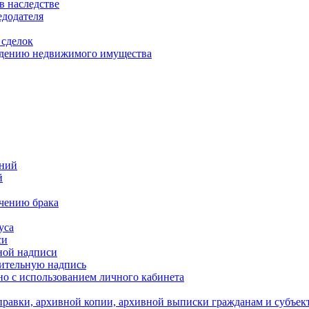
в наследстве
едодателя
 сделок
уждению недвижимого имущества
ений
й
ючению брака
уса
си
ной надписи
нительную надпись
о с использованием личного кабинета
равки, архивной копии, архивной выписки гражданам и субъек