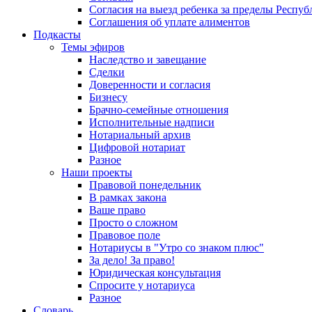
Согласия на выезд ребенка за пределы Респуб
Соглашения об уплате алиментов
Подкасты
Темы эфиров
Наследство и завещание
Сделки
Доверенности и согласия
Бизнесу
Брачно-семейные отношения
Исполнительные надписи
Нотариальный архив
Цифровой нотариат
Разное
Наши проекты
Правовой понедельник
В рамках закона
Ваше право
Просто о сложном
Правовое поле
Нотариусы в "Утро со знаком плюс"
За дело! За право!
Юридическая консультация
Спросите у нотариуса
Разное
Словарь