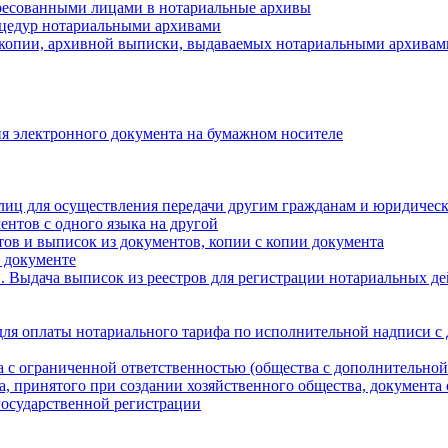
ресованными лицами в нотариальные архивы
цедур нотариальными архивами
 копии, архивной выписки, выдаваемых нотариальными архивам
я электронного документа на бумажном носителе
лиц для осуществления передачи другим гражданам и юридичес
ентов с одного языка на другой
ов и выписок из документов, копии с копии документа
 документе
 Выдача выписок из реестров для регистрации нотариальных д
для оплаты нотариального тарифа по исполнительной надписи с
а с ограниченной ответственностью (общества с дополнительной
а, принятого при создании хозяйственного общества, документа
государственной регистрации