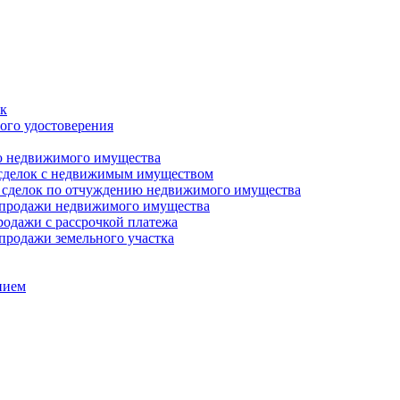
ок
ого удостоверения
ю недвижимого имущества
 сделок с недвижимым имуществом
я сделок по отчуждению недвижимого имущества
и-продажи недвижимого имущества
родажи с рассрочкой платежа
продажи земельного участка
нием