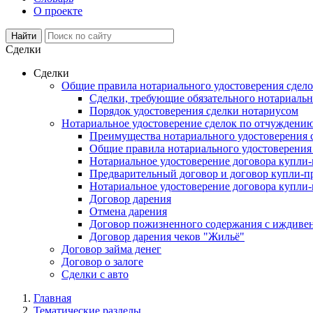
О проекте
Сделки
Сделки
Общие правила нотариального удостоверения сдел
Сделки, требующие обязательного нотариальн
Порядок удостоверения сделки нотариусом
Нотариальное удостоверение сделок по отчуждени
Преимущества нотариального удостоверения
Общие правила нотариального удостоверени
Нотариальное удостоверение договора купл
Предварительный договор и договор купли-п
Нотариальное удостоверение договора купли-
Договор дарения
Отмена дарения
Договор пожизненного содержания с иждиве
Договор дарения чеков "Жильё"
Договор займа денег
Договор о залоге
Сделки с авто
Главная
Тематические разделы