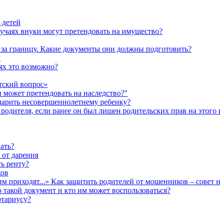
 детей
лучаях внуки могут претендовать на имущество?
а за границу. Какие документы они должны подготовить?
м
аях это возможно?
тский вопрос»
н может претендовать на наследство?"
одарить несовершеннолетнему ребенку?
родителя, если ранее он был лишен родительских прав на этого 
ать?
 от дарения
ь ренту?
ков
им приходят...» Как защитить родителей от мошенников – совет 
о такой документ и кто им может воспользоваться?
отариусу?