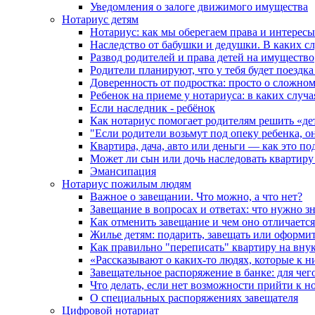
Уведомления о залоге движимого имущества
Нотариус детям
Нотариус: как мы оберегаем права и интересы
Наследство от бабушки и дедушки. В каких с
Развод родителей и права детей на имущество
Родители планируют, что у тебя будет поездк
Доверенность от подростка: просто о сложно
Ребенок на приеме у нотариуса: в каких случ
Если наследник - ребёнок
Как нотариус помогает родителям решить «де
"Если родители возьмут под опеку ребенка, о
Квартира, дача, авто или деньги — как это п
Может ли сын или дочь наследовать квартиру 
Эмансипация
Нотариус пожилым людям
Важное о завещании. Что можно, а что нет?
Завещание в вопросах и ответах: что нужно зн
Как отменить завещание и чем оно отличается
Жилье детям: подарить, завещать или оформит
Как правильно "переписать" квартиру на вну
«Рассказывают о каких-то людях, которые к н
Завещательное распоряжение в банке: для чег
Что делать, если нет возможности прийти к н
О специальных распоряжениях завещателя
Цифровой нотариат