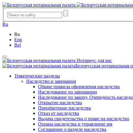
Ru
Ru
Eng
Bel
Нотариус для вас
Белорусская нотариальная п
Тематические разделы
Наследство и завещания
Общие правила оформления наследства
Наследование по завещанию
Наследование по закону. Очередность наслед
Открытие наследства
Приобретение наследства
Отказ от наследства
Выдача свидетельства о праве на наследство
Охрана наследства и управление им
Соглашение о разделе наследства