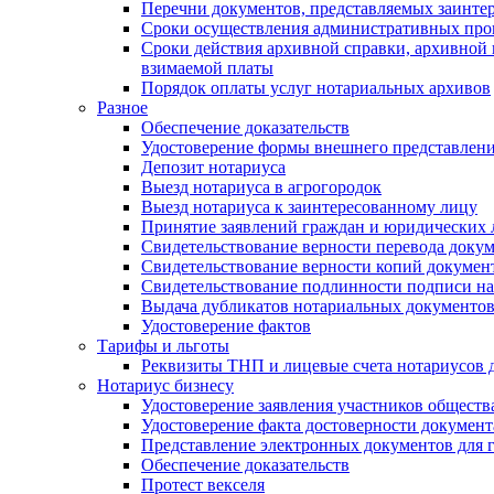
Перечни документов, представляемых заинте
Сроки осуществления административных про
Сроки действия архивной справки, архивной
взимаемой платы
Порядок оплаты услуг нотариальных архивов
Разное
Обеспечение доказательств
Удостоверение формы внешнего представлени
Депозит нотариуса
Выезд нотариуса в агрогородок
Выезд нотариуса к заинтересованному лицу
Принятие заявлений граждан и юридических 
Свидетельствование верности перевода докум
Свидетельствование верности копий документ
Свидетельствование подлинности подписи на
Выдача дубликатов нотариальных документов.
Удостоверение фактов
Тарифы и льготы
Реквизиты ТНП и лицевые счета нотариусов 
Нотариус бизнесу
Удостоверение заявления участников обществ
Удостоверение факта достоверности документ
Представление электронных документов для 
Обеспечение доказательств
Протест векселя