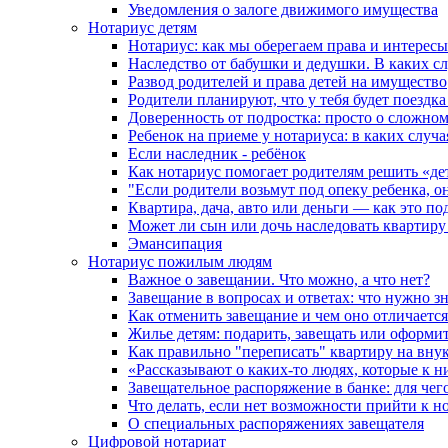
Уведомления о залоге движимого имущества
Нотариус детям
Нотариус: как мы оберегаем права и интересы
Наследство от бабушки и дедушки. В каких с
Развод родителей и права детей на имущество
Родители планируют, что у тебя будет поездк
Доверенность от подростка: просто о сложно
Ребенок на приеме у нотариуса: в каких случ
Если наследник - ребёнок
Как нотариус помогает родителям решить «де
"Если родители возьмут под опеку ребенка, о
Квартира, дача, авто или деньги — как это п
Может ли сын или дочь наследовать квартиру 
Эмансипация
Нотариус пожилым людям
Важное о завещании. Что можно, а что нет?
Завещание в вопросах и ответах: что нужно зн
Как отменить завещание и чем оно отличается
Жилье детям: подарить, завещать или оформит
Как правильно "переписать" квартиру на вну
«Рассказывают о каких-то людях, которые к н
Завещательное распоряжение в банке: для чег
Что делать, если нет возможности прийти к н
О специальных распоряжениях завещателя
Цифровой нотариат