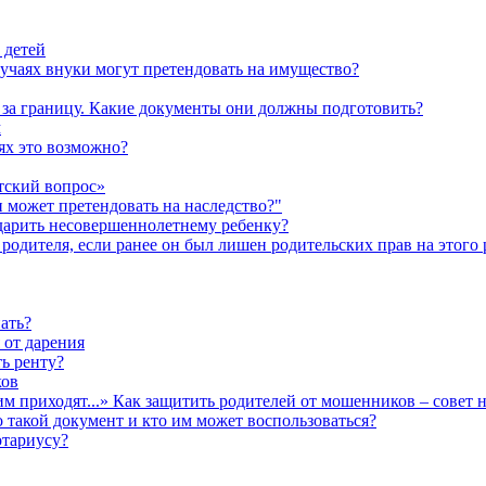
 детей
лучаях внуки могут претендовать на имущество?
а за границу. Какие документы они должны подготовить?
м
аях это возможно?
тский вопрос»
н может претендовать на наследство?"
одарить несовершеннолетнему ребенку?
родителя, если ранее он был лишен родительских прав на этого 
ать?
 от дарения
ь ренту?
ков
им приходят...» Как защитить родителей от мошенников – совет 
о такой документ и кто им может воспользоваться?
отариусу?