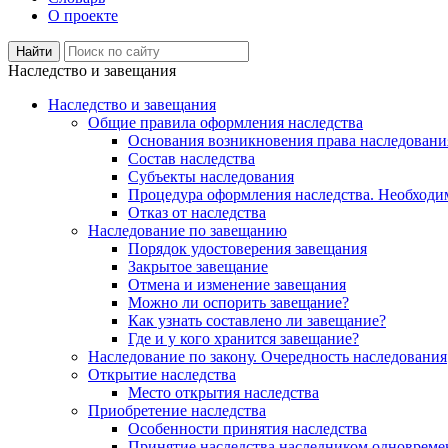
О проекте
Наследство и завещания
Наследство и завещания
Общие правила оформления наследства
Основания возникновения права наследовани
Состав наследства
Субъекты наследования
Процедура оформления наследства. Необход
Отказ от наследства
Наследование по завещанию
Порядок удостоверения завещания
Закрытое завещание
Отмена и изменение завещания
Можно ли оспорить завещание?
Как узнать составлено ли завещание?
Где и у кого хранится завещание?
Наследование по закону. Очередность наследования
Открытие наследства
Место открытия наследства
Приобретение наследства
Особенности принятия наследства
Принятие наследства наследником одновреме