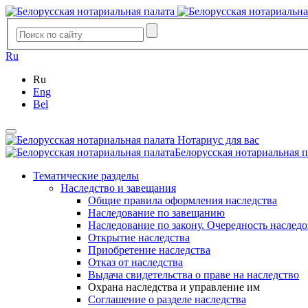
Ru
Ru
Eng
Bel
Нотариус для вас
Белорусская нотариальная п
Тематические разделы
Наследство и завещания
Общие правила оформления наследства
Наследование по завещанию
Наследование по закону. Очередность наслед
Открытие наследства
Приобретение наследства
Отказ от наследства
Выдача свидетельства о праве на наследство
Охрана наследства и управление им
Соглашение о разделе наследства