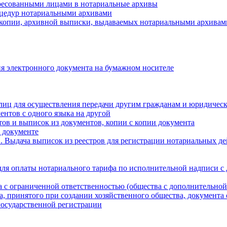
ресованными лицами в нотариальные архивы
цедур нотариальными архивами
 копии, архивной выписки, выдаваемых нотариальными архивам
я электронного документа на бумажном носителе
лиц для осуществления передачи другим гражданам и юридичес
ентов с одного языка на другой
ов и выписок из документов, копии с копии документа
 документе
 Выдача выписок из реестров для регистрации нотариальных д
для оплаты нотариального тарифа по исполнительной надписи с
а с ограниченной ответственностью (общества с дополнительной
а, принятого при создании хозяйственного общества, документа
государственной регистрации