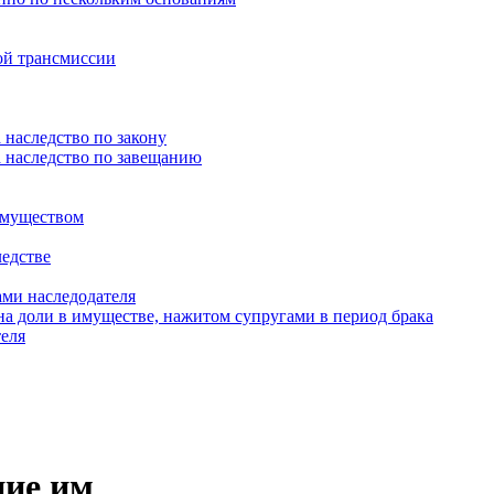
ой трансмиссии
 наследство по закону
а наследство по завещанию
имуществом
ледстве
ми наследодателя
на доли в имуществе, нажитом супругами в период брака
теля
ние им