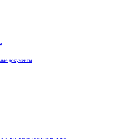
я
имые документы
нно по нескольким основаниям