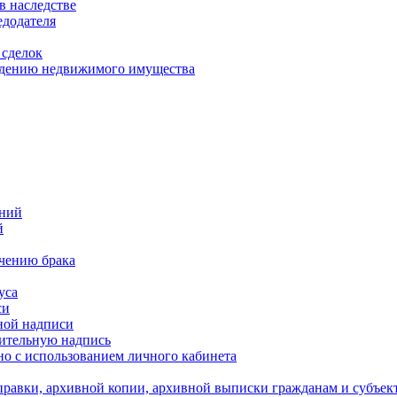
в наследстве
едодателя
 сделок
уждению недвижимого имущества
ений
й
ючению брака
уса
си
ной надписи
нительную надпись
о с использованием личного кабинета
равки, архивной копии, архивной выписки гражданам и субъек