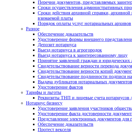
Перечни документов, представляемых заинте
Сроки осуществления административных про
Сроки действия архивной справки, архивной
взимаемой платы
Порядок оплаты услуг нотариальных архивов
Разное
Обеспечение доказательств
Удостоверение формы внешнего представлени
Депозит нотариуса
Выезд нотариуса в агрогородок
Выезд нотариуса к заинтересованному лицу
Принятие заявлений граждан и юридических 
Свидетельствование верности перевода докум
Свидетельствование верности копий документ
Свидетельствование подлинности подписи на
Выдача дубликатов нотариальных документов.
Удостоверение фактов
Тарифы и льготы
Реквизиты ТНП и лицевые счета нотариусов 
Нотариус бизнесу
Удостоверение заявления участников обществ
Удостоверение факта достоверности документ
Представление электронных документов для 
Обеспечение доказательств
Протест векселя