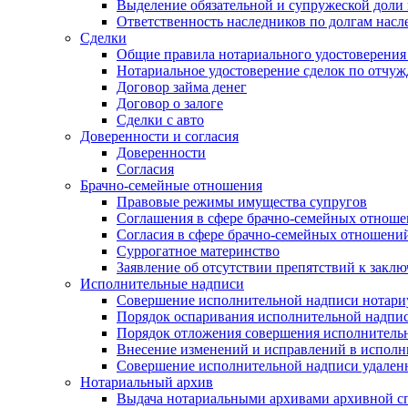
Выделение обязательной и супружеской доли 
Ответственность наследников по долгам насл
Сделки
Общие правила нотариального удостоверения
Нотариальное удостоверение сделок по отч
Договор займа денег
Договор о залоге
Сделки с авто
Доверенности и согласия
Доверенности
Согласия
Брачно-семейные отношения
Правовые режимы имущества супругов
Соглашения в сфере брачно-семейных отнош
Согласия в сфере брачно-семейных отношени
Суррогатное материнство
Заявление об отсутствии препятствий к закл
Исполнительные надписи
Совершение исполнительной надписи нотари
Порядок оспаривания исполнительной надпи
Порядок отложения совершения исполнитель
Внесение изменений и исправлений в испол
Совершение исполнительной надписи удаленн
Нотариальный архив
Выдача нотариальными архивами архивной сп