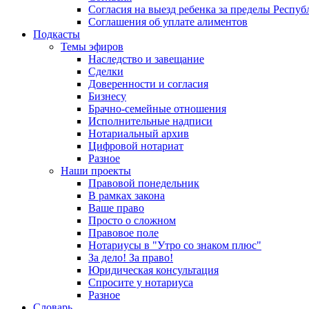
Согласия на выезд ребенка за пределы Респуб
Соглашения об уплате алиментов
Подкасты
Темы эфиров
Наследство и завещание
Сделки
Доверенности и согласия
Бизнесу
Брачно-семейные отношения
Исполнительные надписи
Нотариальный архив
Цифровой нотариат
Разное
Наши проекты
Правовой понедельник
В рамках закона
Ваше право
Просто о сложном
Правовое поле
Нотариусы в "Утро со знаком плюс"
За дело! За право!
Юридическая консультация
Спросите у нотариуса
Разное
Словарь