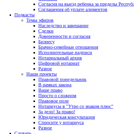
Согласия на выезд ребенка за пределы Респуб
Соглашения об уплате алиментов
Подкасты
Темы эфиров
Наследство и завещание
Сделки
Доверенности и согласия
Бизнесу
Брачно-семейные отношения
Исполнительные надписи
Нотариальный архив
Цифровой нотариат
Разное
Наши проекты
Правовой понедельник
В рамках закона
Ваше право
Просто о сложном
Правовое поле
Нотариусы в "Утро со знаком плюс"
За дело! За право!
Юридическая консультация
Спросите у нотариуса
Разное
Словарь