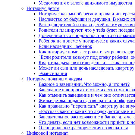
Уведомления о залоге движимого имущества
Нотариус детям
Нотариус: как мы оберегаем права и интересы
Наследство от бабушки и дедушки. В каких с
Развод родителей и права детей на имущество
Родители планируют, что у тебя будет поездк
Доверенность от подростка: просто о сложно
Ребенок на приеме у нотариуса: в каких случ
Если наследник - ребёнок
Как нотариус помогает родителям решить «де
"Если родители возьмут под опеку ребенка, о
Квартира, дача, авто или деньги — как это п
Может ли сын или дочь наследовать квартиру 
Эмансипация
Нотариус пожилым людям
Важное о завещании. Что можно, а что нет?
Завещание в вопросах и ответах: что нужно зн
Как отменить завещание и чем оно отличается
Жилье детям: подарить, завещать или оформит
Как правильно "переписать" квартиру на вну
«Рассказывают о каких-то людях, которые к н
Завещательное распоряжение в банке: для чег
Что делать, если нет возможности прийти к н
О специальных распоряжениях завещателя
Цифровой нотариат