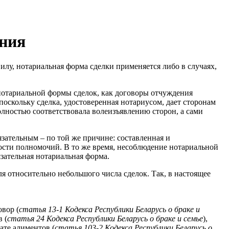
ения
илу, нотариальная форма сделки применяется либо в случаях,
 нотариальной формы сделок, как договоры отчуждения
поскольку сделка, удостоверенная нотариусом, дает сторонам
полностью соответствовала волеизъявлению сторон, а сами
язательным – по той же причине: составленная и
ости полномочий. В то же время, несоблюдение нотариальной
обязательная нотариальная форма.
я относительно небольшого числа сделок. Так, в настоящее
овор (
статья 13-1 Кодекса Республики Беларусь о браке и
 (
статья
24
Кодекса Республики Беларусь о браке и семье
),
ате алиментов (
статья 103-2 Кодекса Республики Беларусь о