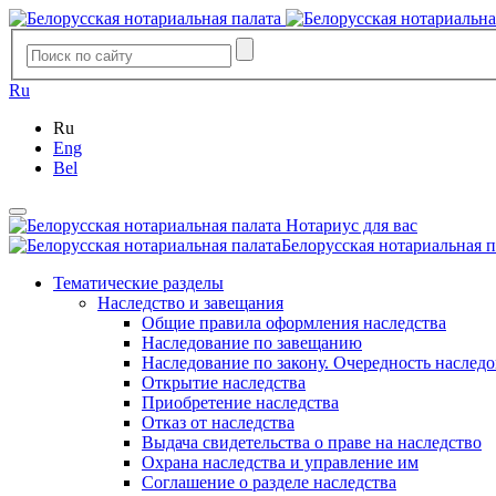
Ru
Ru
Eng
Bel
Нотариус для вас
Белорусская нотариальная п
Тематические разделы
Наследство и завещания
Общие правила оформления наследства
Наследование по завещанию
Наследование по закону. Очередность наслед
Открытие наследства
Приобретение наследства
Отказ от наследства
Выдача свидетельства о праве на наследство
Охрана наследства и управление им
Соглашение о разделе наследства