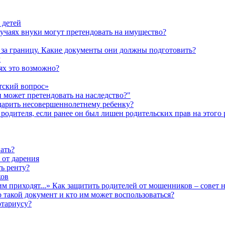
 детей
лучаях внуки могут претендовать на имущество?
а за границу. Какие документы они должны подготовить?
м
аях это возможно?
тский вопрос»
н может претендовать на наследство?"
одарить несовершеннолетнему ребенку?
родителя, если ранее он был лишен родительских прав на этого 
ать?
 от дарения
ь ренту?
ков
им приходят...» Как защитить родителей от мошенников – совет 
о такой документ и кто им может воспользоваться?
отариусу?