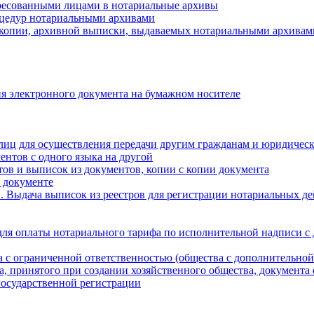
ресованными лицами в нотариальные архивы
цедур нотариальными архивами
 копии, архивной выписки, выдаваемых нотариальными архивам
я электронного документа на бумажном носителе
лиц для осуществления передачи другим гражданам и юридичес
ентов с одного языка на другой
ов и выписок из документов, копии с копии документа
 документе
 Выдача выписок из реестров для регистрации нотариальных д
для оплаты нотариального тарифа по исполнительной надписи с
а с ограниченной ответственностью (общества с дополнительной
а, принятого при создании хозяйственного общества, документа
государственной регистрации