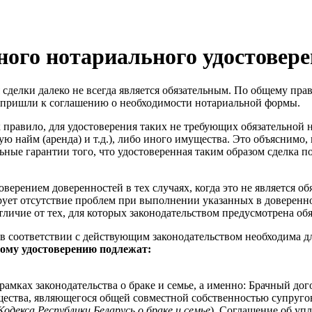
ного нотариального удостовер
делки далеко не всегда является обязательным. По общему прав
и пришли к соглашению о необходимости нотариальной формы.
 правило, для удостоверения таких не требующих обязательной
ю найм (аренда) и т.д.), либо иного имущества. Это объяснимо, 
льные гарантии того, что удостоверенная таким образом сделка 
верением доверенностей в тех случаях, когда это не является об
рует отсутствие проблем при выполнении указанных в доверенн
отличие от тех, для которых законодательством предусмотрена 
в соответствии с действующим законодательством необходима дл
ому удостоверению подлежат:
амках законодательства о браке и семье, а именно: Брачный дог
щества, являющегося общей совместной собственностью супругов
одекса Республики Беларусь о браке и семье
), Соглашение об упл