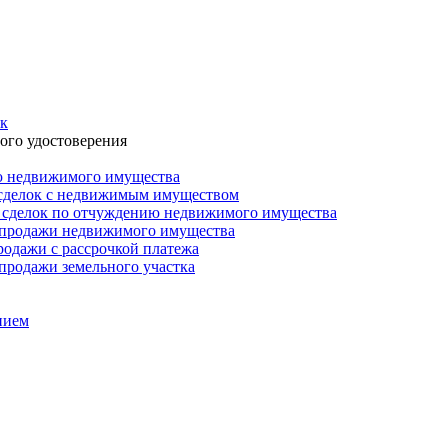
ок
ого удостоверения
ю недвижимого имущества
 сделок с недвижимым имуществом
я сделок по отчуждению недвижимого имущества
и-продажи недвижимого имущества
родажи с рассрочкой платежа
продажи земельного участка
нием