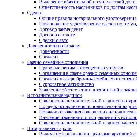
Выделение обязательной и супружеской доли 
Ответственность наследников по долгам насл
Сделки
Общие правила нотариального удостоверения
Нотариальное удостоверение сделок по отч
Договор займа денег
Договор о залоге
Сделки с авто
Доверенности и согласия
Доверенности
Согласия
Брачно-семейные отношения
Правовые режимы имущества супругов
Соглашения в сфере брачно-семейных отнош
Согласия в сфере брачно-семейных отношени
Суррогатное материнство
Заявление об отсутствии препятствий к закл
Исполнительные надписи
Совершение исполнительной надписи нотари
Порядок оспаривания исполнительной надпи
Порядок отложения совершения исполнитель
Внесение изменений и исправлений в испол
Совершение исполнительной надписи удаленн
Нотариальный архив
Выдача нотариальными архивами архивной сп