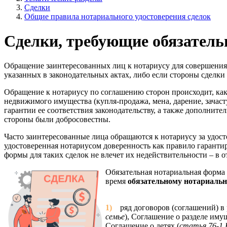
Сделки
Общие правила нотариального удостоверения сделок
Сделки, требующие обязатель
Обращение заинтересованных лиц к нотариусу для совершения с
указанных в законодательных актах, либо если стороны сделк
Обращение к нотариусу по соглашению сторон происходит, как
недвижимого имущества (купля-продажа, мена, дарение, зачасту
гарантии ее соответствия законодательству, а также дополните
стороны были добросовестны.
Часто заинтересованные лица обращаются к нотариусу за удосто
удостоверенная нотариусом доверенность как правило гаранти
формы для таких сделок не влечет их недействительности – в 
Обязательная нотариальная форма 
время
о
бязательному нотариальн
1)
ряд договоров (соглашений) в р
семье
), Соглашение о разделе иму
Соглашение о детях (
статья 76-1 К