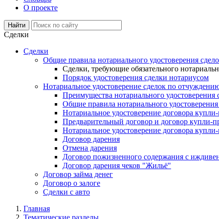
О проекте
Сделки
Сделки
Общие правила нотариального удостоверения сдел
Сделки, требующие обязательного нотариальн
Порядок удостоверения сделки нотариусом
Нотариальное удостоверение сделок по отчуждени
Преимущества нотариального удостоверения
Общие правила нотариального удостоверени
Нотариальное удостоверение договора купл
Предварительный договор и договор купли-п
Нотариальное удостоверение договора купли-
Договор дарения
Отмена дарения
Договор пожизненного содержания с иждиве
Договор дарения чеков "Жильё"
Договор займа денег
Договор о залоге
Сделки с авто
Главная
Тематические разделы