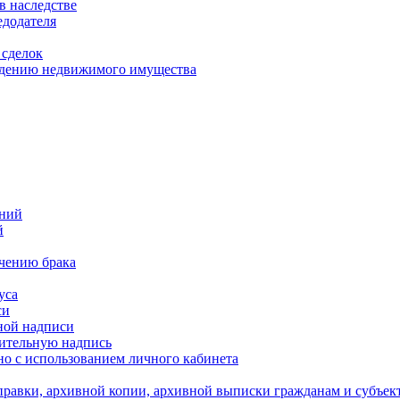
в наследстве
едодателя
 сделок
уждению недвижимого имущества
ений
й
ючению брака
уса
си
ной надписи
нительную надпись
о с использованием личного кабинета
равки, архивной копии, архивной выписки гражданам и субъек