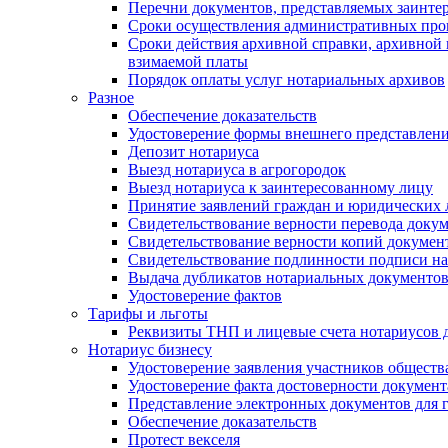
Перечни документов, представляемых заинте
Сроки осуществления административных про
Сроки действия архивной справки, архивной
взимаемой платы
Порядок оплаты услуг нотариальных архивов
Разное
Обеспечение доказательств
Удостоверение формы внешнего представлени
Депозит нотариуса
Выезд нотариуса в агрогородок
Выезд нотариуса к заинтересованному лицу
Принятие заявлений граждан и юридических 
Свидетельствование верности перевода докум
Свидетельствование верности копий документ
Свидетельствование подлинности подписи на
Выдача дубликатов нотариальных документов.
Удостоверение фактов
Тарифы и льготы
Реквизиты ТНП и лицевые счета нотариусов 
Нотариус бизнесу
Удостоверение заявления участников обществ
Удостоверение факта достоверности документ
Представление электронных документов для 
Обеспечение доказательств
Протест векселя