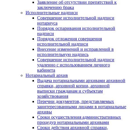
Заявление об отсутствии препятствий к
заключению брака
Исполнительные надписи
Совершение исполнительной надписи
нотариуса
Порядок оспаривания исполнительной
надписи
Порядок отложения совершения
исполнительной надписи
Внесение изменений и исправлений в
исполнительную надпись
Совершение исполнительной надписи
удаленно с использованием личного
кабинета
Нотариальный архив
Выдача нотариальными архивами архивной
справки, архивной копии, архивной
выписки гражданам и субъектам
хозяйствования
Перечни документов, представляемых
заинтересованными лицами в нотариальные
архивы
Сроки осуществления административных
процедур нотариальными архивами
Сроки действия архивной справки,