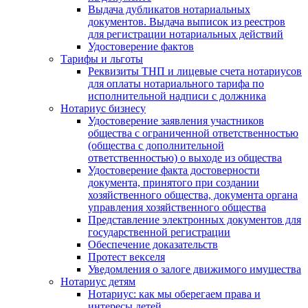
Выдача дубликатов нотариальных
документов. Выдача выписок из реестров
для регистрации нотариальных действий
Удостоверение фактов
Тарифы и льготы
Реквизиты ТНП и лицевые счета нотариусов
для оплаты нотариального тарифа по
исполнительной надписи с должника
Нотариус бизнесу
Удостоверение заявления участников
общества с ограниченной ответственностью
(общества с дополнительной
ответственностью) о выходе из общества
Удостоверение факта достоверности
документа, принятого при создании
хозяйственного общества, документа органа
управления хозяйственного общества
Представление электронных документов для
государственной регистрации
Обеспечение доказательств
Протест векселя
Уведомления о залоге движимого имущества
Нотариус детям
Нотариус: как мы оберегаем права и
интересы детей