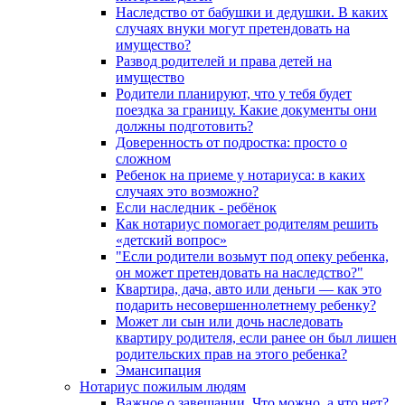
Наследство от бабушки и дедушки. В каких
случаях внуки могут претендовать на
имущество?
Развод родителей и права детей на
имущество
Родители планируют, что у тебя будет
поездка за границу. Какие документы они
должны подготовить?
Доверенность от подростка: просто о
сложном
Ребенок на приеме у нотариуса: в каких
случаях это возможно?
Если наследник - ребёнок
Как нотариус помогает родителям решить
«детский вопрос»
"Если родители возьмут под опеку ребенка,
он может претендовать на наследство?"
Квартира, дача, авто или деньги — как это
подарить несовершеннолетнему ребенку?
Может ли сын или дочь наследовать
квартиру родителя, если ранее он был лишен
родительских прав на этого ребенка?
Эмансипация
Нотариус пожилым людям
Важное о завещании. Что можно, а что нет?