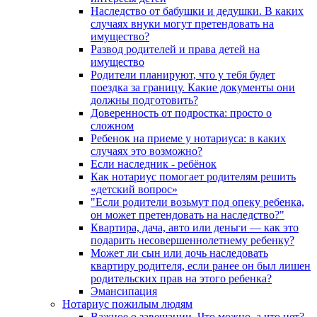
Наследство от бабушки и дедушки. В каких
случаях внуки могут претендовать на
имущество?
Развод родителей и права детей на
имущество
Родители планируют, что у тебя будет
поездка за границу. Какие документы они
должны подготовить?
Доверенность от подростка: просто о
сложном
Ребенок на приеме у нотариуса: в каких
случаях это возможно?
Если наследник - ребёнок
Как нотариус помогает родителям решить
«детский вопрос»
"Если родители возьмут под опеку ребенка,
он может претендовать на наследство?"
Квартира, дача, авто или деньги — как это
подарить несовершеннолетнему ребенку?
Может ли сын или дочь наследовать
квартиру родителя, если ранее он был лишен
родительских прав на этого ребенка?
Эмансипация
Нотариус пожилым людям
Важное о завещании. Что можно, а что нет?