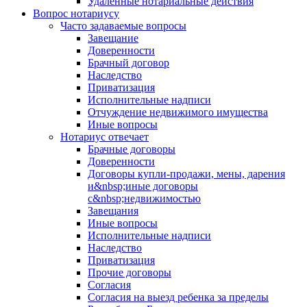
Удалённые нотариальные действия
Вопрос нотариусу
Часто задаваемые вопросы
Завещание
Доверенности
Брачный договор
Наследство
Приватизация
Исполнительные надписи
Отчуждение недвижимого имущества
Иные вопросы
Нотариус отвечает
Брачные договоры
Доверенности
Договоры купли-продажи, мены, дарения
и&nbsp;иные договоры
с&nbsp;недвижимостью
Завещания
Иные вопросы
Исполнительные надписи
Наследство
Приватизация
Прочие договоры
Согласия
Согласия на выезд ребенка за пределы