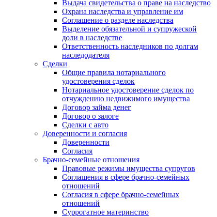
Выдача свидетельства о праве на наследство
Охрана наследства и управление им
Соглашение о разделе наследства
Выделение обязательной и супружеской
доли в наследстве
Ответственность наследников по долгам
наследодателя
Сделки
Общие правила нотариального
удостоверения сделок
Нотариальное удостоверение сделок по
отчуждению недвижимого имущества
Договор займа денег
Договор о залоге
Сделки с авто
Доверенности и согласия
Доверенности
Согласия
Брачно-семейные отношения
Правовые режимы имущества супругов
Соглашения в сфере брачно-семейных
отношений
Согласия в сфере брачно-семейных
отношений
Суррогатное материнство