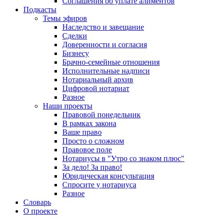
Соглашения об уплате алиментов
Подкасты
Темы эфиров
Наследство и завещание
Сделки
Доверенности и согласия
Бизнесу
Брачно-семейные отношения
Исполнительные надписи
Нотариальный архив
Цифровой нотариат
Разное
Наши проекты
Правовой понедельник
В рамках закона
Ваше право
Просто о сложном
Правовое поле
Нотариусы в "Утро со знаком плюс"
За дело! За право!
Юридическая консультация
Спросите у нотариуса
Разное
Словарь
О проекте