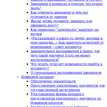
Завещание в вопросах и ответах: что нужно
знать?
Как отменить завещание и чем оно
отличается от дарения
Жилье детям: подарить, завещать или
оформить ренту?
Как правильно "переписать" квартиру на
внуков
«Рассказывают о каких-то людях, которые к
ним приходят...» Как защитить родителей от
мошенников – совет нотариуса
Завещательное распоряжение в банке: для
чего такой документ и кто им может
воспользоваться?
Что делать, если нет возможности прийти к
нотариусу?
О специальных распоряжениях завещателя
Цифровой нотариат
Обеспечение доказательств
Представление электронных документов для
государственной регистрации
Удостоверение формы внешнего
представления электронного документа на
бумажном носителе
Удалённые нотариальные действия