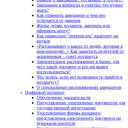
Завещание в вопросах и ответах: что нужно
знать?
Как отменить завещание и чем оно
отличается от дарения
Жилье детям: подарить, завещать или
оформить ренту?
Как правильно "переписать" квартиру на
внуков
«Рассказывают о каких-то людях, которые к
ним приходят...» Как защитить родителей от
мошенников – совет нотариуса
Завещательное распоряжение в банке: для
чего такой документ и кто им может
воспользоваться?
Что делать, если нет возможности прийти к
нотариусу?
О специальных распоряжениях завещателя
Цифровой нотариат
Обеспечение доказательств
Представление электронных документов для
государственной регистрации
Удостоверение формы внешнего
представления электронного документа на
бумажном носителе