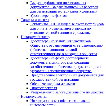
Выдача дубликатов нотариальных
документов. Выдача выписок из реестров
для регистрации нотариальных действий
Удостоверение фактов
Тарифы и льготы
Реквизиты ТНП и лицевые счета нотариусов
для оплаты нотариального тарифа по
исполнительной надписи с должника
Нотариус бизнесу
Удостоверение заявления участников
общества с ограниченной ответственностью
(общества с дополнительной
ответственностью) о выходе из общества
Удостоверение факта достоверности
документа, принятого при создании
хозяйственного общества, документа органа
управления хозяйственного общества
Представление электронных документов для
государственной регистрации
Обеспечение доказательств
Протест векселя
Уведомления о залоге движимого имущества
Нотариус детям
Нотариус: как мы оберегаем права и
интересы детей