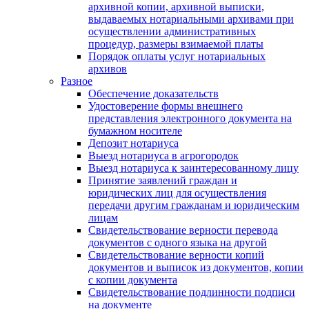
архивной копии, архивной выписки,
выдаваемых нотариальными архивами при
осуществлении административных
процедур, размеры взимаемой платы
Порядок оплаты услуг нотариальных
архивов
Разное
Обеспечение доказательств
Удостоверение формы внешнего
представления электронного документа на
бумажном носителе
Депозит нотариуса
Выезд нотариуса в агрогородок
Выезд нотариуса к заинтересованному лицу
Принятие заявлений граждан и
юридических лиц для осуществления
передачи другим гражданам и юридическим
лицам
Свидетельствование верности перевода
документов с одного языка на другой
Свидетельствование верности копий
документов и выписок из документов, копии
с копии документа
Свидетельствование подлинности подписи
на документе