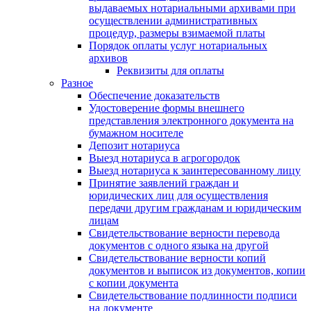
выдаваемых нотариальными архивами при
осуществлении административных
процедур, размеры взимаемой платы
Порядок оплаты услуг нотариальных
архивов
Реквизиты для оплаты
Разное
Обеспечение доказательств
Удостоверение формы внешнего
представления электронного документа на
бумажном носителе
Депозит нотариуса
Выезд нотариуса в агрогородок
Выезд нотариуса к заинтересованному лицу
Принятие заявлений граждан и
юридических лиц для осуществления
передачи другим гражданам и юридическим
лицам
Свидетельствование верности перевода
документов с одного языка на другой
Свидетельствование верности копий
документов и выписок из документов, копии
с копии документа
Свидетельствование подлинности подписи
на документе