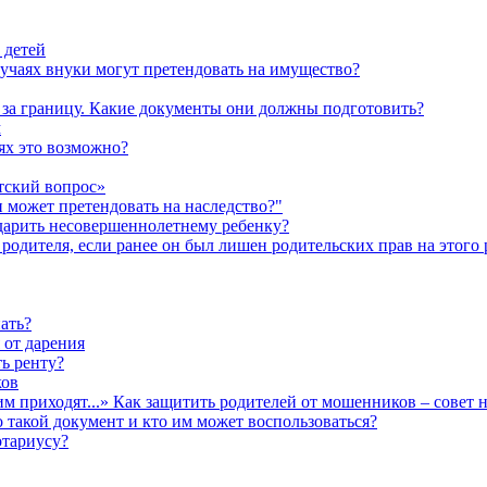
 детей
лучаях внуки могут претендовать на имущество?
а за границу. Какие документы они должны подготовить?
м
аях это возможно?
тский вопрос»
н может претендовать на наследство?"
одарить несовершеннолетнему ребенку?
родителя, если ранее он был лишен родительских прав на этого 
ать?
 от дарения
ь ренту?
ков
им приходят...» Как защитить родителей от мошенников – совет 
о такой документ и кто им может воспользоваться?
отариусу?