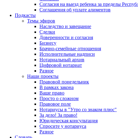
Согласия на выезд ребенка за пределы Респуб
Соглашения об уплате алиментов
Подкасты
Темы эфиров
Наследство и завещание
Сделки
Доверенности и согласия
Бизнесу
Брачно-семейные отношения
Исполнительные надписи
Нотариальный архив
Цифровой нотариат
Разное
Наши проекты
Правовой понедельник
В рамках закона
Ваше право
Просто о сложном
Правовое поле
Нотариусы в "Утро со знаком плюс"
За дело! За право!
Юридическая консультация
Спросите у нотариуса
Разное
Словарь