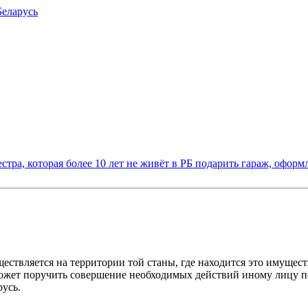
Беларусь
стра, которая более 10 лет не живёт в РБ подарить гараж, оформ
твляется на территории той станы, где находится это имуществ
может поручить совершение необходимых действий иному лицу п
усь.