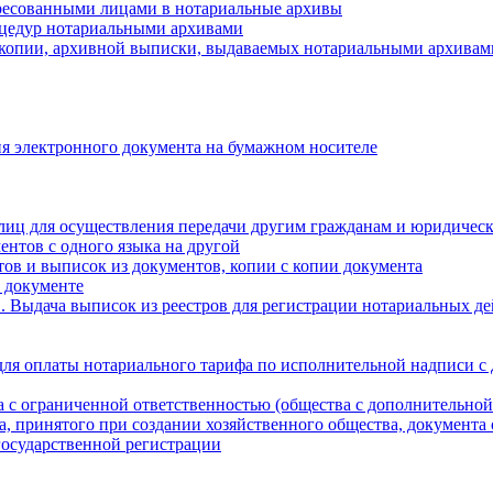
ресованными лицами в нотариальные архивы
цедур нотариальными архивами
 копии, архивной выписки, выдаваемых нотариальными архивам
я электронного документа на бумажном носителе
лиц для осуществления передачи другим гражданам и юридичес
ентов с одного языка на другой
ов и выписок из документов, копии с копии документа
 документе
 Выдача выписок из реестров для регистрации нотариальных д
для оплаты нотариального тарифа по исполнительной надписи с
а с ограниченной ответственностью (общества с дополнительной
а, принятого при создании хозяйственного общества, документа
государственной регистрации