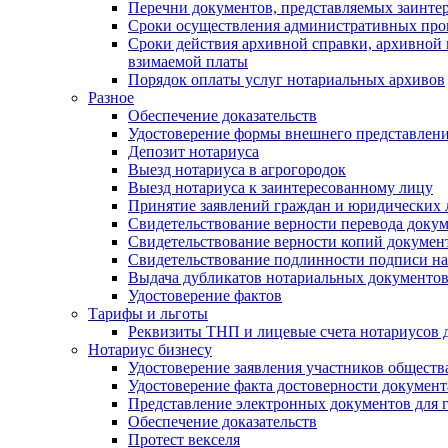
Перечни документов, представляемых заинте
Сроки осуществления административных про
Сроки действия архивной справки, архивной
взимаемой платы
Порядок оплаты услуг нотариальных архивов
Разное
Обеспечение доказательств
Удостоверение формы внешнего представлени
Депозит нотариуса
Выезд нотариуса в агрогородок
Выезд нотариуса к заинтересованному лицу
Принятие заявлений граждан и юридических 
Свидетельствование верности перевода докум
Свидетельствование верности копий документ
Свидетельствование подлинности подписи на
Выдача дубликатов нотариальных документов.
Удостоверение фактов
Тарифы и льготы
Реквизиты ТНП и лицевые счета нотариусов 
Нотариус бизнесу
Удостоверение заявления участников обществ
Удостоверение факта достоверности документ
Представление электронных документов для 
Обеспечение доказательств
Протест векселя