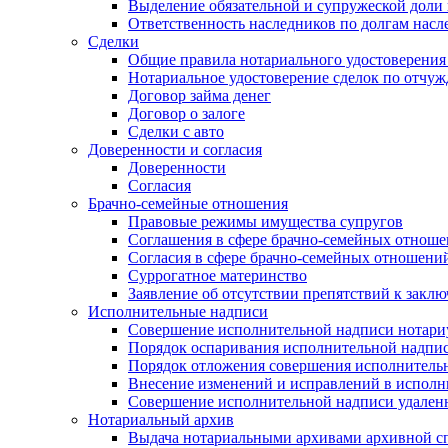
Выделение обязательной и супружеской доли 
Ответственность наследников по долгам насл
Сделки
Общие правила нотариального удостоверения
Нотариальное удостоверение сделок по отч
Договор займа денег
Договор о залоге
Сделки с авто
Доверенности и согласия
Доверенности
Согласия
Брачно-семейные отношения
Правовые режимы имущества супругов
Соглашения в сфере брачно-семейных отнош
Согласия в сфере брачно-семейных отношени
Суррогатное материнство
Заявление об отсутствии препятствий к закл
Исполнительные надписи
Совершение исполнительной надписи нотари
Порядок оспаривания исполнительной надпи
Порядок отложения совершения исполнитель
Внесение изменений и исправлений в испол
Совершение исполнительной надписи удаленн
Нотариальный архив
Выдача нотариальными архивами архивной сп