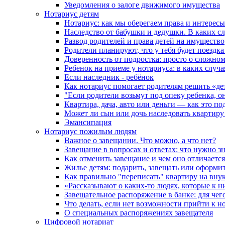
Уведомления о залоге движимого имущества
Нотариус детям
Нотариус: как мы оберегаем права и интересы
Наследство от бабушки и дедушки. В каких с
Развод родителей и права детей на имущество
Родители планируют, что у тебя будет поездк
Доверенность от подростка: просто о сложно
Ребенок на приеме у нотариуса: в каких случ
Если наследник - ребёнок
Как нотариус помогает родителям решить «де
"Если родители возьмут под опеку ребенка, о
Квартира, дача, авто или деньги — как это п
Может ли сын или дочь наследовать квартиру 
Эмансипация
Нотариус пожилым людям
Важное о завещании. Что можно, а что нет?
Завещание в вопросах и ответах: что нужно зн
Как отменить завещание и чем оно отличается
Жилье детям: подарить, завещать или оформит
Как правильно "переписать" квартиру на вну
«Рассказывают о каких-то людях, которые к н
Завещательное распоряжение в банке: для чег
Что делать, если нет возможности прийти к н
О специальных распоряжениях завещателя
Цифровой нотариат