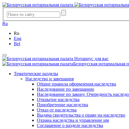
Ru
Ru
Eng
Bel
Нотариус для вас
Белорусская нотариальная п
Тематические разделы
Наследство и завещания
Общие правила оформления наследства
Наследование по завещанию
Наследование по закону. Очередность наслед
Открытие наследства
Приобретение наследства
Отказ от наследства
Выдача свидетельства о праве на наследство
Охрана наследства и управление им
Соглашение о разделе наследства