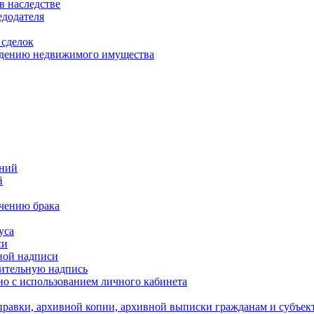
в наследстве
едодателя
 сделок
уждению недвижимого имущества
ений
й
ючению брака
уса
си
ной надписи
нительную надпись
о с использованием личного кабинета
равки, архивной копии, архивной выписки гражданам и субъек