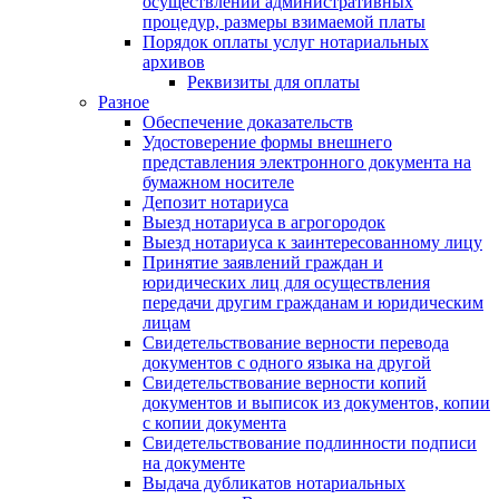
осуществлении административных
процедур, размеры взимаемой платы
Порядок оплаты услуг нотариальных
архивов
Реквизиты для оплаты
Разное
Обеспечение доказательств
Удостоверение формы внешнего
представления электронного документа на
бумажном носителе
Депозит нотариуса
Выезд нотариуса в агрогородок
Выезд нотариуса к заинтересованному лицу
Принятие заявлений граждан и
юридических лиц для осуществления
передачи другим гражданам и юридическим
лицам
Свидетельствование верности перевода
документов с одного языка на другой
Свидетельствование верности копий
документов и выписок из документов, копии
с копии документа
Свидетельствование подлинности подписи
на документе
Выдача дубликатов нотариальных