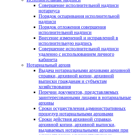
Совершение исполнительной надписи
нотариуса
Порядок оспаривания исполнительной
надписи
Порядок отложения совершения
исполнительной надписи
Внесение изменений и исправлений в
исполнительную надпись
Совершение исполнительной надписи
удаленно с использованием личного
кабинета
Нотариальный архив
Выдача нотариальными архивами архивной
справки, архивной копии, архивной
выписки гражданам и субъектам
хозяйствования
Перечни документов, представляемых
заинтересованными лицами в нотариальные
архивы
Сроки осуществления административных
процедур нотариальными архивами
Сроки действия архивной справки,
архивной копии, архивной выписки,
выдаваемых нотариальными архивами при