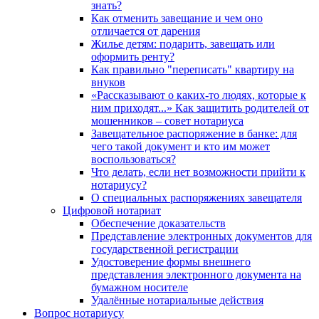
знать?
Как отменить завещание и чем оно
отличается от дарения
Жилье детям: подарить, завещать или
оформить ренту?
Как правильно "переписать" квартиру на
внуков
«Рассказывают о каких-то людях, которые к
ним приходят...» Как защитить родителей от
мошенников – совет нотариуса
Завещательное распоряжение в банке: для
чего такой документ и кто им может
воспользоваться?
Что делать, если нет возможности прийти к
нотариусу?
О специальных распоряжениях завещателя
Цифровой нотариат
Обеспечение доказательств
Представление электронных документов для
государственной регистрации
Удостоверение формы внешнего
представления электронного документа на
бумажном носителе
Удалённые нотариальные действия
Вопрос нотариусу