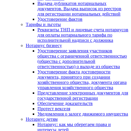
Выдача дубликатов нотариальных
документов. Выдача выписок из реестров
для регистрации нотариальных действий
Удостоверение фактов
Тарифы и льготы
Реквизиты ТНП и лицевые счета нотариусов
для оплаты нотариального тарифа по
исполнительной надписи с должника
Нотариус бизнесу
Удостоверение заявления участников
общества с ограниченной ответственностью
(общества с дополнительной
ответственностью) о выходе из общества
Удостоверение факта достоверности
документа, принятого при создании
хозяйственного общества, документа органа
управления хозяйственного общества
Представление электронных документов для
государственной регистрации
Обеспечение доказательств
Протест векселя
Уведомления о залоге движимого имущества
Нотариус детям
Нотариус: как мы оберегаем права и
интересы детей