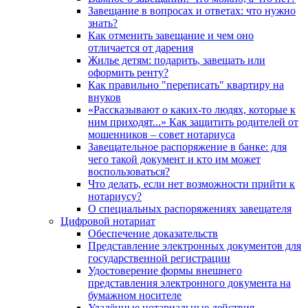
Завещание в вопросах и ответах: что нужно
знать?
Как отменить завещание и чем оно
отличается от дарения
Жилье детям: подарить, завещать или
оформить ренту?
Как правильно "переписать" квартиру на
внуков
«Рассказывают о каких-то людях, которые к
ним приходят...» Как защитить родителей от
мошенников – совет нотариуса
Завещательное распоряжение в банке: для
чего такой документ и кто им может
воспользоваться?
Что делать, если нет возможности прийти к
нотариусу?
О специальных распоряжениях завещателя
Цифровой нотариат
Обеспечение доказательств
Представление электронных документов для
государственной регистрации
Удостоверение формы внешнего
представления электронного документа на
бумажном носителе
Удалённые нотариальные действия