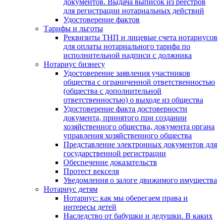
документов. Выдача выписок из реестров
для регистрации нотариальных действий
Удостоверение фактов
Тарифы и льготы
Реквизиты ТНП и лицевые счета нотариусов
для оплаты нотариального тарифа по
исполнительной надписи с должника
Нотариус бизнесу
Удостоверение заявления участников
общества с ограниченной ответственностью
(общества с дополнительной
ответственностью) о выходе из общества
Удостоверение факта достоверности
документа, принятого при создании
хозяйственного общества, документа органа
управления хозяйственного общества
Представление электронных документов для
государственной регистрации
Обеспечение доказательств
Протест векселя
Уведомления о залоге движимого имущества
Нотариус детям
Нотариус: как мы оберегаем права и
интересы детей
Наследство от бабушки и дедушки. В каких