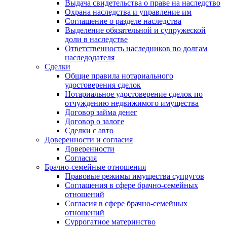
Выдача свидетельства о праве на наследство
Охрана наследства и управление им
Соглашение о разделе наследства
Выделение обязательной и супружеской
доли в наследстве
Ответственность наследников по долгам
наследодателя
Сделки
Общие правила нотариального
удостоверения сделок
Нотариальное удостоверение сделок по
отчуждению недвижимого имущества
Договор займа денег
Договор о залоге
Сделки с авто
Доверенности и согласия
Доверенности
Согласия
Брачно-семейные отношения
Правовые режимы имущества супругов
Соглашения в сфере брачно-семейных
отношений
Согласия в сфере брачно-семейных
отношений
Суррогатное материнство