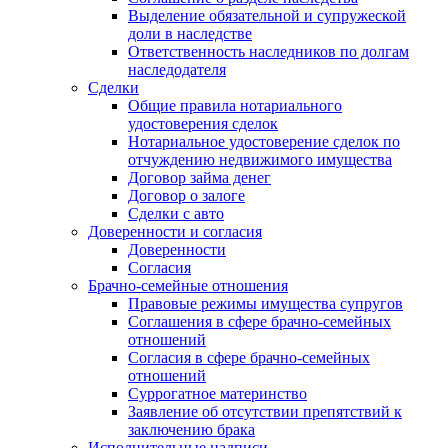
Выделение обязательной и супружеской
доли в наследстве
Ответственность наследников по долгам
наследодателя
Сделки
Общие правила нотариального
удостоверения сделок
Нотариальное удостоверение сделок по
отчуждению недвижимого имущества
Договор займа денег
Договор о залоге
Сделки с авто
Доверенности и согласия
Доверенности
Согласия
Брачно-семейные отношения
Правовые режимы имущества супругов
Соглашения в сфере брачно-семейных
отношений
Согласия в сфере брачно-семейных
отношений
Суррогатное материнство
Заявление об отсутствии препятствий к
заключению брака
Исполнительные надписи