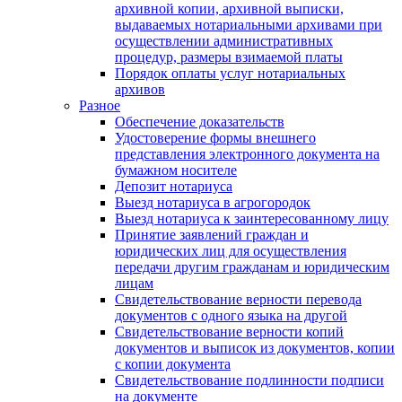
архивной копии, архивной выписки,
выдаваемых нотариальными архивами при
осуществлении административных
процедур, размеры взимаемой платы
Порядок оплаты услуг нотариальных
архивов
Разное
Обеспечение доказательств
Удостоверение формы внешнего
представления электронного документа на
бумажном носителе
Депозит нотариуса
Выезд нотариуса в агрогородок
Выезд нотариуса к заинтересованному лицу
Принятие заявлений граждан и
юридических лиц для осуществления
передачи другим гражданам и юридическим
лицам
Свидетельствование верности перевода
документов с одного языка на другой
Свидетельствование верности копий
документов и выписок из документов, копии
с копии документа
Свидетельствование подлинности подписи
на документе