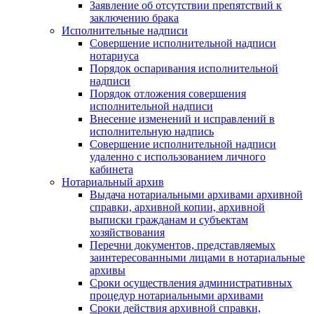
Заявление об отсутствии препятствий к
заключению брака
Исполнительные надписи
Совершение исполнительной надписи
нотариуса
Порядок оспаривания исполнительной
надписи
Порядок отложения совершения
исполнительной надписи
Внесение изменений и исправлений в
исполнительную надпись
Совершение исполнительной надписи
удаленно с использованием личного
кабинета
Нотариальный архив
Выдача нотариальными архивами архивной
справки, архивной копии, архивной
выписки гражданам и субъектам
хозяйствования
Перечни документов, представляемых
заинтересованными лицами в нотариальные
архивы
Сроки осуществления административных
процедур нотариальными архивами
Сроки действия архивной справки,