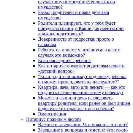
случаях внуки могут претендовать на
имущество?
Развод родителей и права детей на
имущество
Родители планируют, что у тебя будет
поездка за границу. Какие документы они
должны подготовить?
Доверенность от подростка: просто о
сложном
Ребенок на приеме у нотариуса: в каких
случаях это возможно?
Если наследник - ребёнок
Как нотариус помогает родителям решить
«детский вопрос»
"Если родители возьмут под опеку ребенка,
он может претендовать на наследство?"
Квартира, дача, авто или деньги — как это
подарить несовершеннолетнему ребенку?
Может ли сын или дочь наследовать
квартиру родителя, если ранее он был лишен
родительских прав на этого ребенка?
Эмансипация
Нотариус пожилым людям
Важное о завещании. Что можно, а что нет?
Завещание в вопросах и ответах: что нужно