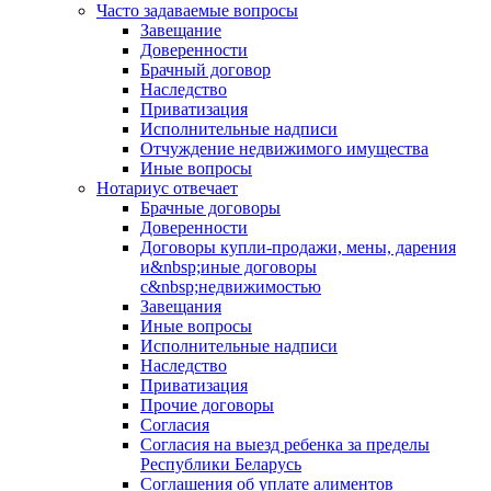
Часто задаваемые вопросы
Завещание
Доверенности
Брачный договор
Наследство
Приватизация
Исполнительные надписи
Отчуждение недвижимого имущества
Иные вопросы
Нотариус отвечает
Брачные договоры
Доверенности
Договоры купли-продажи, мены, дарения
и&nbsp;иные договоры
с&nbsp;недвижимостью
Завещания
Иные вопросы
Исполнительные надписи
Наследство
Приватизация
Прочие договоры
Согласия
Согласия на выезд ребенка за пределы
Республики Беларусь
Соглашения об уплате алиментов