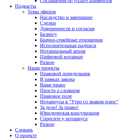
Соглашения об уплате алиментов
Подкасты
Темы эфиров
Наследство и завещание
Сделки
Доверенности и согласия
Бизнесу
Брачно-семейные отношения
Исполнительные надписи
Нотариальный архив
Цифровой нотариат
Разное
Наши проекты
Правовой понедельник
В рамках закона
Ваше право
Просто о сложном
Правовое поле
Нотариусы в "Утро со знаком плюс"
За дело! За право!
Юридическая консультация
Спросите у нотариуса
Разное
Словарь
О проекте