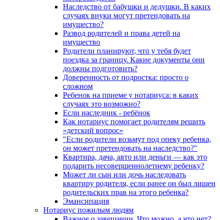
Наследство от бабушки и дедушки. В каких
случаях внуки могут претендовать на
имущество?
Развод родителей и права детей на
имущество
Родители планируют, что у тебя будет
поездка за границу. Какие документы они
должны подготовить?
Доверенность от подростка: просто о
сложном
Ребенок на приеме у нотариуса: в каких
случаях это возможно?
Если наследник - ребёнок
Как нотариус помогает родителям решить
«детский вопрос»
"Если родители возьмут под опеку ребенка,
он может претендовать на наследство?"
Квартира, дача, авто или деньги — как это
подарить несовершеннолетнему ребенку?
Может ли сын или дочь наследовать
квартиру родителя, если ранее он был лишен
родительских прав на этого ребенка?
Эмансипация
Нотариус пожилым людям
Важное о завещании. Что можно, а что нет?