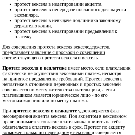
протест векселя в недатировании акцепта,
протест векселя в непередаче посланного для акцепта
экземпляра,
протест векселя в невыдаче подлинника законному
держателю копии,
протест векселя в недатировании предъявления к
платежу.
Для совершения протеста векселя векселедержатель
представляет заявление с просьбой о совершении
соответствующего протеста векселя и вексель.
Протест векселя в неплатеже
имеет место, если плательщик
фактически не осуществил вексельный платеж, несмотря
на принятое предъявление требований. Протест векселя в
неплатеже в отношении переводных и простых векселей
совершается по месту жительства плательщика, а если
плательщиком является юридическое лицо - по его
местонахождению или по месту платежа.
При
протесте векселя в неакцепте
удостоверяется факт
несовершения акцепта векселя. Под акцептом в вексельном
праве понимается согласие плательщика принять на себя
обязательства оплатить вексель в срок.
Протест по акцепту
возможен только по переводному векселю
и совершается