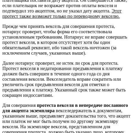
плательщика поставить дату акцепта. Он совершается также,
если плательщик не возражает против оплаты векселя и
подтвердил это акцептом, но не указал дату акцепта.
Этот
протест также возможет только по переводному векселю.
Прежде чем принять вексель для совершения протеста,
нотариус проверит, чтобы форма его соответствовала
установленным требованиям. Нотариус не вправе совершать
протест векселя, в котором отсутствует хотя бы один
обязательный реквизит, ибо такой вексель ничтожен (за
исключением случаев, указанных выше).
Далее нотариус проверит, не истек ли срок для протеста.
Протест векселя в недатировании предъявления к платежу
должен быть совершен в течение одного года со дня
составления векселя. Векселедатель вправе сократить или
увеличить срок предъявления векселя для отметки о
предъявлении к платежу. Указанный срок также может быть
сокращен индоссантами.
Для совершения
протеста векселя в непередаче посланного
для акцепта экземпляра
векселедержатель к документам,
указанным выше, предъявляет доказательства того, что акцепт
или платеж не мог быть получен по другому экземпляру
векселя. На экземпляре векселя, представленном для
совершения протеста, должно быть указано лицо, которому