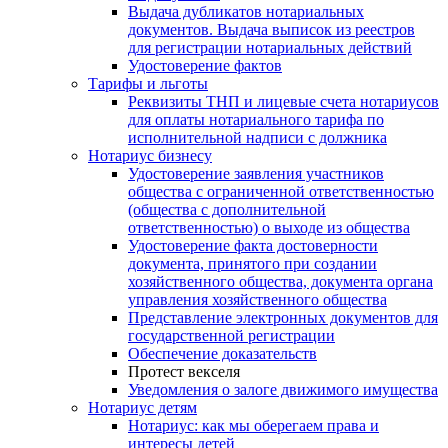
Выдача дубликатов нотариальных
документов. Выдача выписок из реестров
для регистрации нотариальных действий
Удостоверение фактов
Тарифы и льготы
Реквизиты ТНП и лицевые счета нотариусов
для оплаты нотариального тарифа по
исполнительной надписи с должника
Нотариус бизнесу
Удостоверение заявления участников
общества с ограниченной ответственностью
(общества с дополнительной
ответственностью) о выходе из общества
Удостоверение факта достоверности
документа, принятого при создании
хозяйственного общества, документа органа
управления хозяйственного общества
Представление электронных документов для
государственной регистрации
Обеспечение доказательств
Протест векселя
Уведомления о залоге движимого имущества
Нотариус детям
Нотариус: как мы оберегаем права и
интересы детей