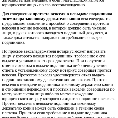
жительства плательщика, а если плательщиком является
юридическое лицо - по его местонахождению.
Для совершения
протеста векселя в невыдаче подлинника
экземпляра законному держателю копии
векселедержатель
представляет заявление с просьбой о совершении протеста
векселя и копию векселя, в которой должно быть указано
лицо, в руках которого находится подлинный документ, а
также доказательства направления требования о выдаче
подлинника.
По просьбе векселедержателя нотариус может направить
лицу, у которого находится подлинник, требование о его
выдаче и устанавливает срок для ответа. При получении
ответа с отказом в выдаче подлинника либо неполучении
ответа к установленному сроку нотариус совершает протест
векселя. Протестом векселя удостоверяется отказ выдать
подлинник законному держателю копии векселя. Протест
векселя в невыдаче подлинника законному держателю копии
в отношении переводных и простых векселей совершается по
месту жительства лица либо по местонахождению
юридического лица, у которого находится подлинник векселя.
Протест векселя в невыдаче подлинника законному
держателю копии может быть совершен в течение срока
платежа. При этом если требование о выдаче подлинника
векселя было предъявлено в последний день срока, то протест