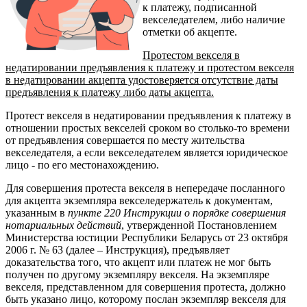
к платежу, подписанной
векселедателем, либо наличие
отметки об акцепте.
Протестом векселя в
недатировании предъявления к платежу и протестом векселя
в недатировании акцепта удостоверяется отсутствие даты
предъявления к платежу либо даты акцепта.
Протест векселя в недатировании предъявления к платежу в
отношении простых векселей сроком во столько-то времени
от предъявления совершается по месту жительства
векселедателя, а если векселедателем является юридическое
лицо - по его местонахождению.
Для совершения протеста векселя в непередаче посланного
для акцепта экземпляра векселедержатель к документам,
указанным в
пункте 220 Инструкции о порядке совершения
нотариальных действий
, утвержденной Постановлением
Министерства юстиции Республики Беларусь от 23 октября
2006 г. № 63 (далее – Инструкция), предъявляет
доказательства того, что акцепт или платеж не мог быть
получен по другому экземпляру векселя. На экземпляре
векселя, представленном для совершения протеста, должно
быть указано лицо, которому послан экземпляр векселя для