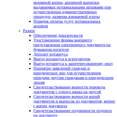
архивной копии, архивной выписки,
выдаваемых нотариальными архивами при
осуществлении административных
процедур, размеры взимаемой платы
Порядок оплаты услуг нотариальных
архивов
Разное
Обеспечение доказательств
Удостоверение формы внешнего
представления электронного документа на
бумажном носителе
Депозит нотариуса
Выезд нотариуса в агрогородок
Выезд нотариуса к заинтересованному лицу
Принятие заявлений граждан и
юридических лиц для осуществления
передачи другим гражданам и юридическим
лицам
Свидетельствование верности перевода
документов с одного языка на другой
Свидетельствование верности копий
документов и выписок из документов, копии
с копии документа
Свидетельствование подлинности подписи
на документе