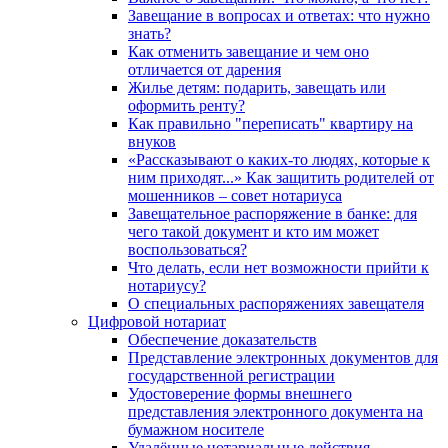
Завещание в вопросах и ответах: что нужно
знать?
Как отменить завещание и чем оно
отличается от дарения
Жилье детям: подарить, завещать или
оформить ренту?
Как правильно "переписать" квартиру на
внуков
«Рассказывают о каких-то людях, которые к
ним приходят...» Как защитить родителей от
мошенников – совет нотариуса
Завещательное распоряжение в банке: для
чего такой документ и кто им может
воспользоваться?
Что делать, если нет возможности прийти к
нотариусу?
О специальных распоряжениях завещателя
Цифровой нотариат
Обеспечение доказательств
Представление электронных документов для
государственной регистрации
Удостоверение формы внешнего
представления электронного документа на
бумажном носителе
Удалённые нотариальные действия