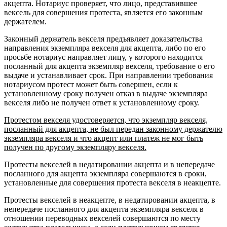
акцепта. Нотариус проверяет, что лицо, представившее
вексель для совершения протеста, является его законным
держателем.
Законный держатель векселя предъявляет доказательства
направления экземпляра векселя для акцепта, либо по его
просьбе нотариус направляет лицу, у которого находится
посланный для акцепта экземпляр векселя, требование о его
выдаче и устанавливает срок. При направлении требования
нотариусом протест может быть совершен, если к
установленному сроку получен отказ в выдаче экземпляра
векселя либо не получен ответ к установленному сроку.
Протестом векселя удостоверяется, что экземпляр векселя,
посланный для акцепта, не был передан законному держателю
экземпляра векселя и что акцепт или платеж не мог быть
получен по другому экземпляру векселя.
Протесты векселей в недатировании акцепта и в непередаче
посланного для акцепта экземпляра совершаются в сроки,
установленные для совершения протеста векселя в неакцепте.
Протесты векселей в неакцепте, в недатировании акцепта, в
непередаче посланного для акцепта экземпляра векселя в
отношении переводных векселей совершаются по месту