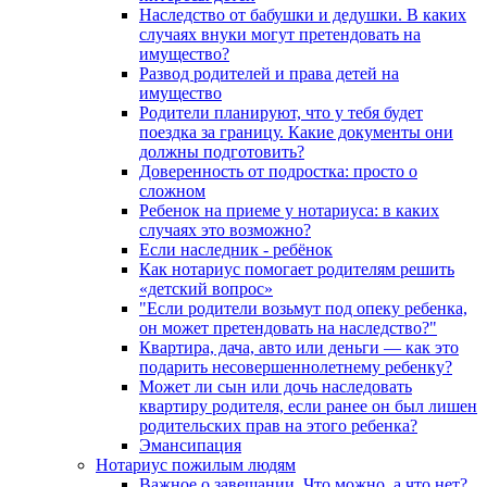
Наследство от бабушки и дедушки. В каких
случаях внуки могут претендовать на
имущество?
Развод родителей и права детей на
имущество
Родители планируют, что у тебя будет
поездка за границу. Какие документы они
должны подготовить?
Доверенность от подростка: просто о
сложном
Ребенок на приеме у нотариуса: в каких
случаях это возможно?
Если наследник - ребёнок
Как нотариус помогает родителям решить
«детский вопрос»
"Если родители возьмут под опеку ребенка,
он может претендовать на наследство?"
Квартира, дача, авто или деньги — как это
подарить несовершеннолетнему ребенку?
Может ли сын или дочь наследовать
квартиру родителя, если ранее он был лишен
родительских прав на этого ребенка?
Эмансипация
Нотариус пожилым людям
Важное о завещании. Что можно, а что нет?