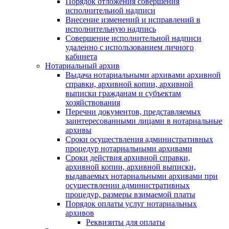
Порядок отложения совершения
исполнительной надписи
Внесение изменений и исправлений в
исполнительную надпись
Совершение исполнительной надписи
удаленно с использованием личного
кабинета
Нотариальный архив
Выдача нотариальными архивами архивной
справки, архивной копии, архивной
выписки гражданам и субъектам
хозяйствования
Перечни документов, представляемых
заинтересованными лицами в нотариальные
архивы
Сроки осуществления административных
процедур нотариальными архивами
Сроки действия архивной справки,
архивной копии, архивной выписки,
выдаваемых нотариальными архивами при
осуществлении административных
процедур, размеры взимаемой платы
Порядок оплаты услуг нотариальных
архивов
Реквизиты для оплаты