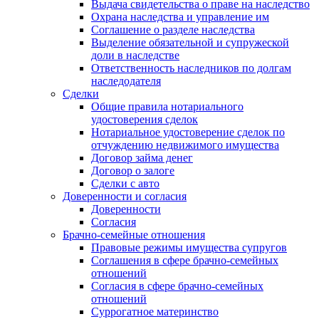
Выдача свидетельства о праве на наследство
Охрана наследства и управление им
Соглашение о разделе наследства
Выделение обязательной и супружеской
доли в наследстве
Ответственность наследников по долгам
наследодателя
Сделки
Общие правила нотариального
удостоверения сделок
Нотариальное удостоверение сделок по
отчуждению недвижимого имущества
Договор займа денег
Договор о залоге
Сделки с авто
Доверенности и согласия
Доверенности
Согласия
Брачно-семейные отношения
Правовые режимы имущества супругов
Соглашения в сфере брачно-семейных
отношений
Согласия в сфере брачно-семейных
отношений
Суррогатное материнство