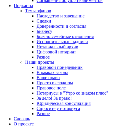
Соглашения об уплате алиментов
Подкасты
Темы эфиров
Наследство и завещание
Сделки
Доверенности и согласия
Бизнесу
Брачно-семейные отношения
Исполнительные надписи
Нотариальный архив
Цифровой нотариат
Разное
Наши проекты
Правовой понедельник
В рамках закона
Ваше право
Просто о сложном
Правовое поле
Нотариусы в "Утро со знаком плюс"
За дело! За право!
Юридическая консультация
Спросите у нотариуса
Разное
Словарь
О проекте