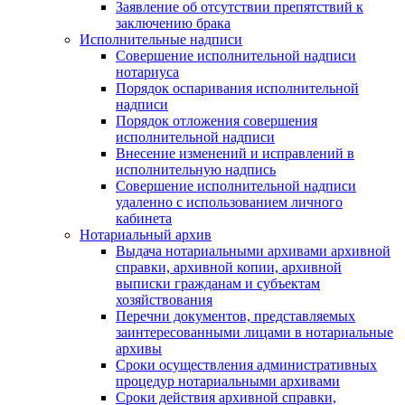
Заявление об отсутствии препятствий к
заключению брака
Исполнительные надписи
Совершение исполнительной надписи
нотариуса
Порядок оспаривания исполнительной
надписи
Порядок отложения совершения
исполнительной надписи
Внесение изменений и исправлений в
исполнительную надпись
Совершение исполнительной надписи
удаленно с использованием личного
кабинета
Нотариальный архив
Выдача нотариальными архивами архивной
справки, архивной копии, архивной
выписки гражданам и субъектам
хозяйствования
Перечни документов, представляемых
заинтересованными лицами в нотариальные
архивы
Сроки осуществления административных
процедур нотариальными архивами
Сроки действия архивной справки,