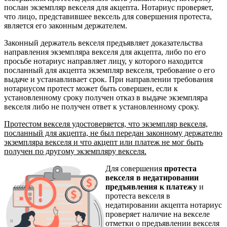
послан экземпляр векселя для акцепта. Нотариус проверяет,
что лицо, представившее вексель для совершения протеста,
является его законным держателем.
Законный держатель векселя предъявляет доказательства
направления экземпляра векселя для акцепта, либо по его
просьбе нотариус направляет лицу, у которого находится
посланный для акцепта экземпляр векселя, требование о его
выдаче и устанавливает срок. При направлении требования
нотариусом протест может быть совершен, если к
установленному сроку получен отказ в выдаче экземпляра
векселя либо не получен ответ к установленному сроку.
Протестом векселя удостоверяется, что экземпляр векселя,
посланный для акцепта, не был передан законному держателю
экземпляра векселя и что акцепт или платеж не мог быть
получен по другому экземпляру векселя.
Для совершения
протеста
векселя в недатировании
предъявления к платежу
и
протеста векселя в
недатировании акцепта нотариус
проверяет наличие на векселе
отметки о предъявлении векселя