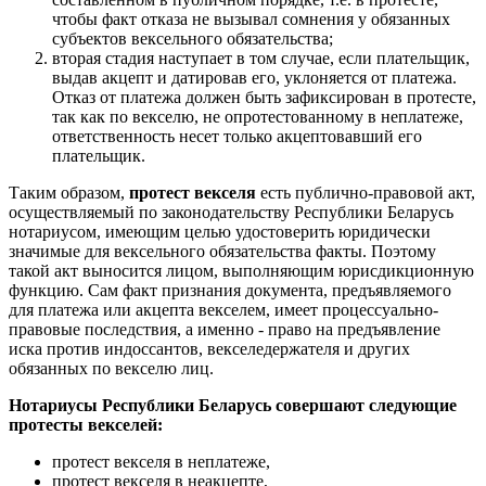
чтобы факт отказа не вызывал сомнения у обязанных
субъектов вексельного обязательства;
вторая стадия наступает в том случае, если плательщик,
выдав акцепт и датировав его, уклоняется от платежа.
Отказ от платежа должен быть зафиксирован в протесте,
так как по векселю, не опротестованному в неплатеже,
ответственность несет только акцептовавший его
плательщик.
Таким образом,
протест векселя
есть публично-правовой акт,
осуществляемый по законодательству Республики Беларусь
нотариусом, имеющим целью удостоверить юридически
значимые для вексельного обязательства факты. Поэтому
такой акт выносится лицом, выполняющим юрисдикционную
функцию. Сам факт признания документа, предъявляемого
для платежа или акцепта векселем, имеет процессуально-
правовые последствия, а именно - право на предъявление
иска против индоссантов, векселедержателя и других
обязанных по векселю лиц.
Нотариусы Республики Беларусь совершают следующие
протесты векселей:
протест векселя в неплатеже,
протест векселя в неакцепте,