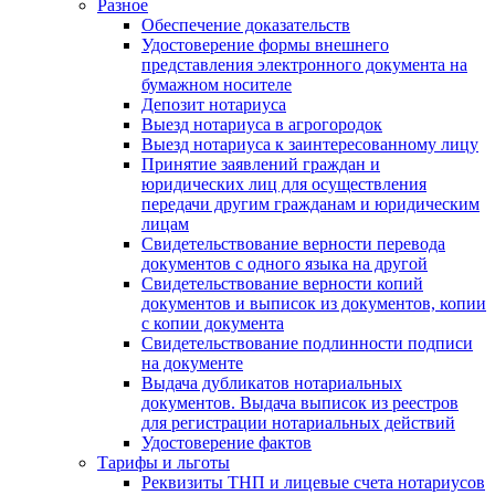
Разное
Обеспечение доказательств
Удостоверение формы внешнего
представления электронного документа на
бумажном носителе
Депозит нотариуса
Выезд нотариуса в агрогородок
Выезд нотариуса к заинтересованному лицу
Принятие заявлений граждан и
юридических лиц для осуществления
передачи другим гражданам и юридическим
лицам
Свидетельствование верности перевода
документов с одного языка на другой
Свидетельствование верности копий
документов и выписок из документов, копии
с копии документа
Свидетельствование подлинности подписи
на документе
Выдача дубликатов нотариальных
документов. Выдача выписок из реестров
для регистрации нотариальных действий
Удостоверение фактов
Тарифы и льготы
Реквизиты ТНП и лицевые счета нотариусов