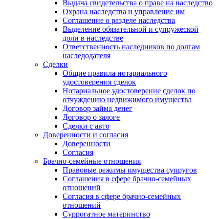
Выдача свидетельства о праве на наследство
Охрана наследства и управление им
Соглашение о разделе наследства
Выделение обязательной и супружеской
доли в наследстве
Ответственность наследников по долгам
наследодателя
Сделки
Общие правила нотариального
удостоверения сделок
Нотариальное удостоверение сделок по
отчуждению недвижимого имущества
Договор займа денег
Договор о залоге
Сделки с авто
Доверенности и согласия
Доверенности
Согласия
Брачно-семейные отношения
Правовые режимы имущества супругов
Соглашения в сфере брачно-семейных
отношений
Согласия в сфере брачно-семейных
отношений
Суррогатное материнство