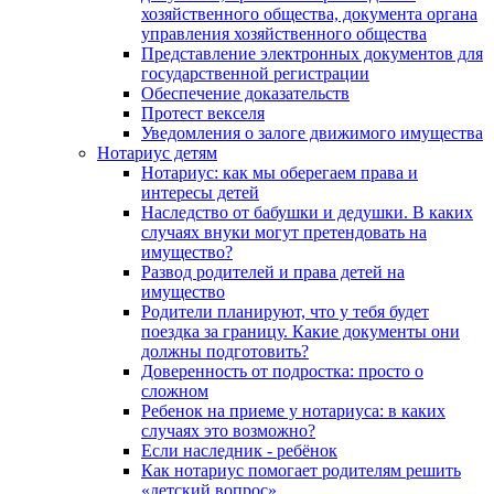
хозяйственного общества, документа органа
управления хозяйственного общества
Представление электронных документов для
государственной регистрации
Обеспечение доказательств
Протест векселя
Уведомления о залоге движимого имущества
Нотариус детям
Нотариус: как мы оберегаем права и
интересы детей
Наследство от бабушки и дедушки. В каких
случаях внуки могут претендовать на
имущество?
Развод родителей и права детей на
имущество
Родители планируют, что у тебя будет
поездка за границу. Какие документы они
должны подготовить?
Доверенность от подростка: просто о
сложном
Ребенок на приеме у нотариуса: в каких
случаях это возможно?
Если наследник - ребёнок
Как нотариус помогает родителям решить
«детский вопрос»