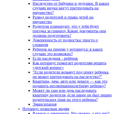
Наследство от бабушки и дедушки. В каких
случаях внуки могут претендовать на
имущество?
Развод родителей и права детей на
имущество
Родители планируют, что у тебя будет
поездка за границу. Какие документы они
должны подготовить?
Доверенность от подростка: просто о
сложном
Ребенок на приеме у нотариуса: в каких
случаях это возможно?
Если наследник - ребёнок
Как нотариус помогает родителям решить
«детский вопрос»
"Если родители возьмут под опеку ребенка,
он может претендовать на наследство?"
Квартира, дача, авто или деньги — как это
подарить несовершеннолетнему ребенку?
Может ли сын или дочь наследовать
квартиру родителя, если ранее он был лишен
родительских прав на этого ребенка?
Эмансипация
Нотариус пожилым людям
Важное о завещании. Что можно, а что нет?