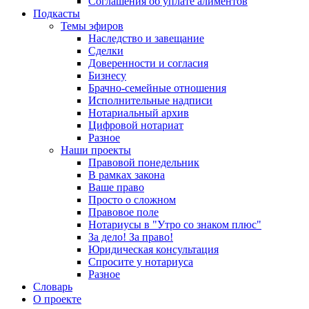
Соглашения об уплате алиментов
Подкасты
Темы эфиров
Наследство и завещание
Сделки
Доверенности и согласия
Бизнесу
Брачно-семейные отношения
Исполнительные надписи
Нотариальный архив
Цифровой нотариат
Разное
Наши проекты
Правовой понедельник
В рамках закона
Ваше право
Просто о сложном
Правовое поле
Нотариусы в "Утро со знаком плюс"
За дело! За право!
Юридическая консультация
Спросите у нотариуса
Разное
Словарь
О проекте