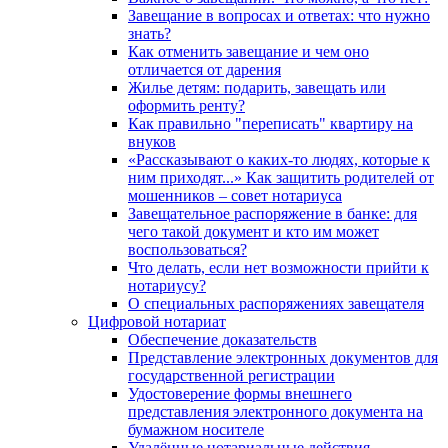
Завещание в вопросах и ответах: что нужно
знать?
Как отменить завещание и чем оно
отличается от дарения
Жилье детям: подарить, завещать или
оформить ренту?
Как правильно "переписать" квартиру на
внуков
«Рассказывают о каких-то людях, которые к
ним приходят...» Как защитить родителей от
мошенников – совет нотариуса
Завещательное распоряжение в банке: для
чего такой документ и кто им может
воспользоваться?
Что делать, если нет возможности прийти к
нотариусу?
О специальных распоряжениях завещателя
Цифровой нотариат
Обеспечение доказательств
Представление электронных документов для
государственной регистрации
Удостоверение формы внешнего
представления электронного документа на
бумажном носителе
Удалённые нотариальные действия