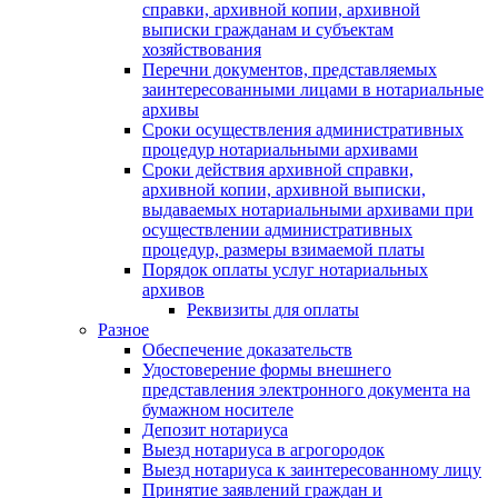
справки, архивной копии, архивной
выписки гражданам и субъектам
хозяйствования
Перечни документов, представляемых
заинтересованными лицами в нотариальные
архивы
Сроки осуществления административных
процедур нотариальными архивами
Сроки действия архивной справки,
архивной копии, архивной выписки,
выдаваемых нотариальными архивами при
осуществлении административных
процедур, размеры взимаемой платы
Порядок оплаты услуг нотариальных
архивов
Реквизиты для оплаты
Разное
Обеспечение доказательств
Удостоверение формы внешнего
представления электронного документа на
бумажном носителе
Депозит нотариуса
Выезд нотариуса в агрогородок
Выезд нотариуса к заинтересованному лицу
Принятие заявлений граждан и