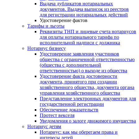
Выдача дубликатов нотариальных
документов. Выдача выписок из реестров
для регистрации нотариальных действий
Удостоверение фактов
Тарифы и льготы
Реквизиты ТНП и лицевые счета нотариусов
для оплаты нотариального тарифа по
исполнительной надписи с должника
Нотариус бизнесу
Удостоверение заявления участников
общества с ограниченной ответственностью
(общества с дополнительной
ответственностью) о выходе из общества
Удостоверение факта достоверности
документа, принятого при создании
хозяйственного общества, документа органа
управления хозяйственного общества
Представление электронных документов для
государственной регистрации
Обеспечение доказательств
Протест векселя
Уведомления о залоге движимого имущества
Нотариус детям
Нотариус: как мы оберегаем права и
интересы детей