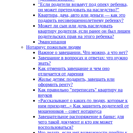
"Если родители возьмут под опеку ребенка,
он может претендовать на наследство?"
Квартира, дача, авто или деньги — как это
подарить несовершеннолетнему ребенку?
Может ли сын или дочь наследовать
квартиру родителя, если ранее он был лишен
родительских прав на этого ребенка?
Эмансипация
Нотариус пожилым людям
Важное о завещании. Что можно, а что нет?
Завещание в вопросах и ответах: что нужно
знать?
Как отменить завещание и чем оно
отличается от дарения
Жилье детям: подарить, завещать или
оформить ренту?
Как правильно "переписать" квартиру на
внуков
«Рассказывают о каких-то людях, которые к
ним приходят...» Как защитить родителей от
мошенников – совет нотариуса
Завещательное распоряжение в банке: для
чего такой документ и кто им может
воспользоваться?
Что делать, если нет возможности прийти к