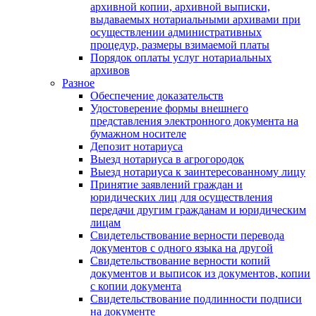
архивной копии, архивной выписки,
выдаваемых нотариальными архивами при
осуществлении административных
процедур, размеры взимаемой платы
Порядок оплаты услуг нотариальных
архивов
Разное
Обеспечение доказательств
Удостоверение формы внешнего
представления электронного документа на
бумажном носителе
Депозит нотариуса
Выезд нотариуса в агрогородок
Выезд нотариуса к заинтересованному лицу
Принятие заявлений граждан и
юридических лиц для осуществления
передачи другим гражданам и юридическим
лицам
Свидетельствование верности перевода
документов с одного языка на другой
Свидетельствование верности копий
документов и выписок из документов, копии
с копии документа
Свидетельствование подлинности подписи
на документе