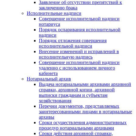
Заявление об отсутствии препятствий к
заключению брака
Исполнительные надписи
Совершение исполнительной надписи
нотариуса
Порядок оспаривания исполнительной
надписи
Порядок отложения совершения
исполнительной надписи
Внесение изменений и исправлений в
исполнительную надпись
Совершение исполнительной надписи
удаленно с использованием личного
кабинета
Нотариальный архив
Выдача нотариальными архивами архивной
справки, архивной копии, архивной
выписки гражданам и субъектам
хозяйствования
Перечни документов, представляемых
заинтересованными лицами в нотариальные
архивы
Сроки осуществления административных
процедур нотариальными архивами
Сроки действия архивной справки,