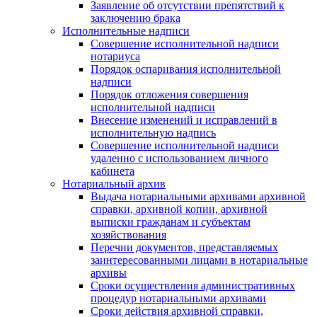
Заявление об отсутствии препятствий к
заключению брака
Исполнительные надписи
Совершение исполнительной надписи
нотариуса
Порядок оспаривания исполнительной
надписи
Порядок отложения совершения
исполнительной надписи
Внесение изменений и исправлений в
исполнительную надпись
Совершение исполнительной надписи
удаленно с использованием личного
кабинета
Нотариальный архив
Выдача нотариальными архивами архивной
справки, архивной копии, архивной
выписки гражданам и субъектам
хозяйствования
Перечни документов, представляемых
заинтересованными лицами в нотариальные
архивы
Сроки осуществления административных
процедур нотариальными архивами
Сроки действия архивной справки,