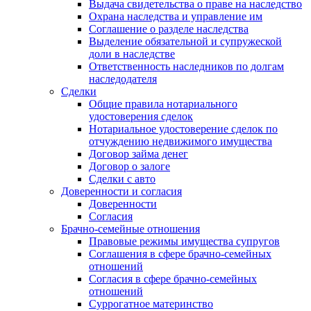
Выдача свидетельства о праве на наследство
Охрана наследства и управление им
Соглашение о разделе наследства
Выделение обязательной и супружеской
доли в наследстве
Ответственность наследников по долгам
наследодателя
Сделки
Общие правила нотариального
удостоверения сделок
Нотариальное удостоверение сделок по
отчуждению недвижимого имущества
Договор займа денег
Договор о залоге
Сделки с авто
Доверенности и согласия
Доверенности
Согласия
Брачно-семейные отношения
Правовые режимы имущества супругов
Соглашения в сфере брачно-семейных
отношений
Согласия в сфере брачно-семейных
отношений
Суррогатное материнство