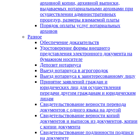
архивной копии, архивной выписки,
выдаваемых нотариальными архивами при
осуществлении административных
процедур, размеры взимаемой платы
Порядок оплаты услуг нотариальных
архивов
Разное
Обеспечение доказательств
Удостоверение формы внешнего
представления электронного документа на
бумажном носителе
Депозит нотариуса
Выезд нотариуса в агрогородок
Выезд нотариуса к заинтересованному лицу
Принятие заявлений граждан и
юридических лиц для осуществления
передачи другим гражданам и юридическим
лицам
Свидетельствование верности перевода
документов с одного языка на другой
Свидетельствование верности копий
документов и выписок из документов, копии
с копии документа
Свидетельствование подлинности подписи
на документе