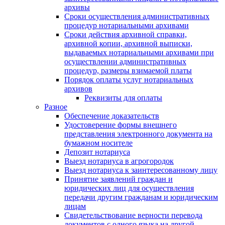
архивы
Сроки осуществления административных
процедур нотариальными архивами
Сроки действия архивной справки,
архивной копии, архивной выписки,
выдаваемых нотариальными архивами при
осуществлении административных
процедур, размеры взимаемой платы
Порядок оплаты услуг нотариальных
архивов
Реквизиты для оплаты
Разное
Обеспечение доказательств
Удостоверение формы внешнего
представления электронного документа на
бумажном носителе
Депозит нотариуса
Выезд нотариуса в агрогородок
Выезд нотариуса к заинтересованному лицу
Принятие заявлений граждан и
юридических лиц для осуществления
передачи другим гражданам и юридическим
лицам
Свидетельствование верности перевода
документов с одного языка на другой