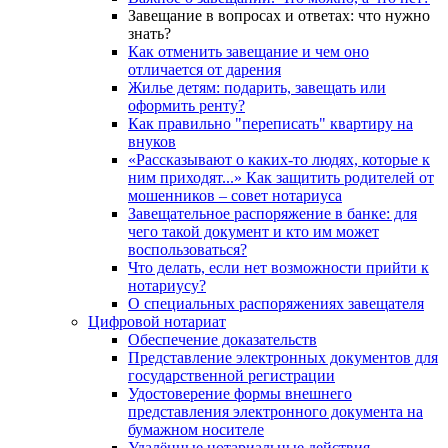
Завещание в вопросах и ответах: что нужно
знать?
Как отменить завещание и чем оно
отличается от дарения
Жилье детям: подарить, завещать или
оформить ренту?
Как правильно "переписать" квартиру на
внуков
«Рассказывают о каких-то людях, которые к
ним приходят...» Как защитить родителей от
мошенников – совет нотариуса
Завещательное распоряжение в банке: для
чего такой документ и кто им может
воспользоваться?
Что делать, если нет возможности прийти к
нотариусу?
О специальных распоряжениях завещателя
Цифровой нотариат
Обеспечение доказательств
Представление электронных документов для
государственной регистрации
Удостоверение формы внешнего
представления электронного документа на
бумажном носителе
Удалённые нотариальные действия