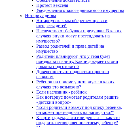
Обеспечение доказательств
Протест векселя
Уведомления о залоге движимого имущества
Нотариус детям
Нотариус: как мы оберегаем права и
интересы детей
Наследство от бабушки и дедушки. В каких
случаях внуки могут претендовать на
имущество?
Развод родителей и права детей на
имущество
Родители планируют, что у тебя будет
поездка за границу. Какие документы они
должны подготовить?
Доверенность от подростка: просто о
сложном
Ребенок на приеме у нотариуса: в каких
случаях это возможно?
Если наследник - ребёнок
Как нотариус помогает родителям решить
«детский вопрос»
"Если родители возьмут под опеку ребенка,
он может претендовать на наследство?"
Квартира, дача, авто или деньги — как это
подарить несовершеннолетнему ребенку?