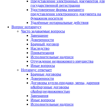
Представление электронных документов для
государственной регистрации
Удостоверение формы внешнего
представления электронного документа на
бумажном носителе
Удалённые нотариальные действия
Вопрос нотариусу
Часто задаваемые вопросы
Завещание
Доверенности
Брачный договор
Наследство
Приватизация
Исполнительные надписи
Отчуждение недвижимого имущества
Иные вопросы
Нотариус отвечает
Брачные договоры
Доверенности
Договоры купли-продажи, мены, дарения
и&nbsp;иные договоры
с&nbsp;недвижимостью
Завещания
Иные вопросы
Исполнительные надписи