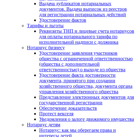
Выдача дубликатов нотариальных
документов. Выдача выписок из реестров
для регистрации нотариальных действий
Удостоверение фактов
Тарифы и льготы
Реквизиты ТНП и лицевые счета нотариусов
для оплаты нотариального тарифа по
исполнительной надписи с должника
Нотариус бизнесу
Удостоверение заявления участников
общества с ограниченной ответственностью
(общества с дополнительной
ответственностью) о выходе из общества
Удостоверение факта достоверности
документа, принятого при создании
хозяйственного общества, документа органа
управления хозяйственного общества
Представление электронных документов для
государственной регистрации
Обеспечение доказательств
Протест векселя
Уведомления о залоге движимого имущества
Нотариус детям
Нотариус: как мы оберегаем права и
интересы детей