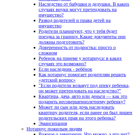
Наследство от бабушки и дедушки. В каких
случаях внуки могут претендовать на
имущество?
Развод родителей и права детей на
имущество
Родители планируют, что у тебя будет
поездка за границу. Какие документы они
должны подготовить?
Доверенность от подростка: просто о
сложном
Ребенок на приеме у нотариуса: в каких
случаях это возможно?
Если наследник - ребёнок
Как нотариус помогает родителям решить
«детский вопрос»
"Если родители возьмут под опеку ребенка,
он может претендовать на наследство?"
Квартира, дача, авто или деньги — как это
подарить несовершеннолетнему ребенку?
Может ли сын или дочь наследовать
квартиру родителя, если ранее он был лишен
родительских прав на этого ребенка?
Эмансипация
Нотариус пожилым людям
Важное о завещании. Что можно, а что нет?