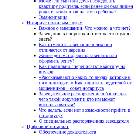
Может ли сын или дочь наследовать
квартиру родителя, если ранее он был лишен
родительских прав на этого ребенка?
Эмансипация
Нотариус пожилым людям
Важное о завещании. Что можно, а что нет?
Завещание в вопросах и ответах: что нужно
знать?
Как отменить завещание и чем оно
отличается от дарения
Жилье детям: подарить, завещать или
оформить ренту?
Как правильно "переписать" квартиру на
внуков
«Рассказывают о каких-то людях, которые к
ним приходят...» Как защитить родителей от
мошенников – совет нотариуса
Завещательное распоряжение в банке: для
чего такой документ и кто им может
воспользоваться?
Что делать, если нет возможности прийти к
нотариусу?
О специальных распоряжениях завещателя
Цифровой нотариат
Обеспечение доказательств