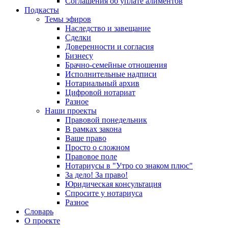
Соглашения об уплате алиментов
Подкасты
Темы эфиров
Наследство и завещание
Сделки
Доверенности и согласия
Бизнесу
Брачно-семейные отношения
Исполнительные надписи
Нотариальный архив
Цифровой нотариат
Разное
Наши проекты
Правовой понедельник
В рамках закона
Ваше право
Просто о сложном
Правовое поле
Нотариусы в "Утро со знаком плюс"
За дело! За право!
Юридическая консультация
Спросите у нотариуса
Разное
Словарь
О проекте