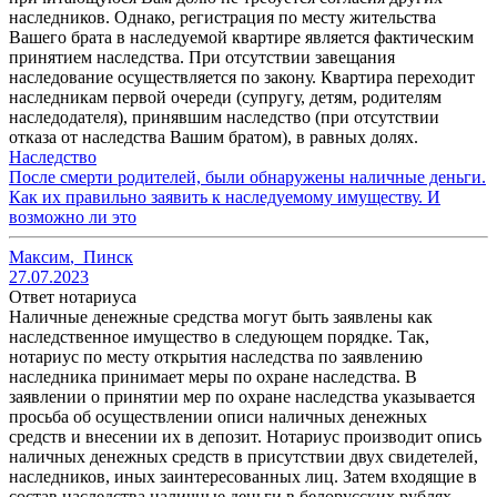
наследников. Однако, регистрация по месту жительства
Вашего брата в наследуемой квартире является фактическим
принятием наследства. При отсутствии завещания
наследование осуществляется по закону. Квартира переходит
наследникам первой очереди (супругу, детям, родителям
наследодателя), принявшим наследство (при отсутствии
отказа от наследства Вашим братом), в равных долях.
Наследство
После смерти родителей, были обнаружены наличные деньги.
Как их правильно заявить к наследуемому имуществу. И
возможно ли это
Максим
,
Пинск
27.07.2023
Ответ нотариуса
Наличные денежные средства могут быть заявлены как
наследственное имущество в следующем порядке. Так,
нотариус по месту открытия наследства по заявлению
наследника принимает меры по охране наследства. В
заявлении о принятии мер по охране наследства указывается
просьба об осуществлении описи наличных денежных
средств и внесении их в депозит. Нотариус производит опись
наличных денежных средств в присутствии двух свидетелей,
наследников, иных заинтересованных лиц. Затем входящие в
состав наследства наличные деньги в белорусских рублях,