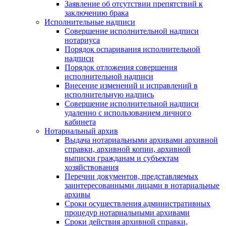
Заявление об отсутствии препятствий к
заключению брака
Исполнительные надписи
Совершение исполнительной надписи
нотариуса
Порядок оспаривания исполнительной
надписи
Порядок отложения совершения
исполнительной надписи
Внесение изменений и исправлений в
исполнительную надпись
Совершение исполнительной надписи
удаленно с использованием личного
кабинета
Нотариальный архив
Выдача нотариальными архивами архивной
справки, архивной копии, архивной
выписки гражданам и субъектам
хозяйствования
Перечни документов, представляемых
заинтересованными лицами в нотариальные
архивы
Сроки осуществления административных
процедур нотариальными архивами
Сроки действия архивной справки,