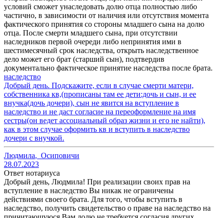
условий сможет унаследовать долю отца полностью либо
частично, в зависимости от наличия или отсутствия момента
фактического принятия со стороны младшего сына на долю
отца. После смерти младшего сына, при отсутствии
наследников первой очереди либо непринятия ими в
шестимесячный срок наследства, открыть наследственное
дело может его брат (старший сын), подтвердив
документально фактическое принятие наследства после брата.
наследство
Добрый день. Подскажите, если в случае смерти матери,
собственника кв,(прописаны там ее дети:дочь и сын, и ее
внучка(дочь дочери), сын не явится на вступление в
наследство и не даст согласие на переоформление на имя
сестры(он ведет ассоциальный образ жизни и его не найти),
как в этом случае оформить кв и вступить в наследство
дочери с внучкой.
Людмила
,
Осиповичи
28.07.2023
Ответ нотариуса
Добрый день, Людмила! При реализации своих прав на
вступление в наследство Вы никак не ограничены
действиями своего брата. Для того, чтобы вступить в
наследство, получить свидетельство о праве на наследство на
причитающуюся Вам долю не требуется согласия других