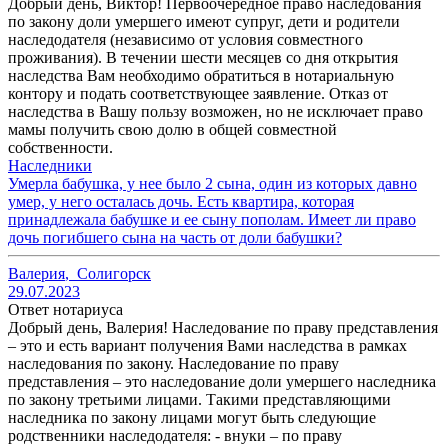
Добрый день, Виктор! Первоочередное право наследования
по закону доли умершего имеют супруг, дети и родители
наследодателя (независимо от условия совместного
проживания). В течении шести месяцев со дня открытия
наследства Вам необходимо обратиться в нотариальную
контору и подать соответствующее заявление. Отказ от
наследства в Вашу пользу возможен, но не исключает право
мамы получить свою долю в общей совместной
собственности.
Наследники
Умерла бабушка, у нее было 2 сына, один из которых давно
умер, у него осталась дочь. Есть квартира, которая
принадлежала бабушке и ее сыну пополам. Имеет ли право
дочь погибшего сына на часть от доли бабушки?
Валерия
,
Солигорск
29.07.2023
Ответ нотариуса
Добрый день, Валерия! Наследование по праву представления
– это и есть вариант получения Вами наследства в рамках
наследования по закону. Наследование по праву
представления – это наследование доли умершего наследника
по закону третьими лицами. Такими представляющими
наследника по закону лицами могут быть следующие
родственники наследодателя: - внуки – по праву