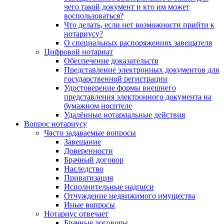
чего такой документ и кто им может
воспользоваться?
Что делать, если нет возможности прийти к
нотариусу?
О специальных распоряжениях завещателя
Цифровой нотариат
Обеспечение доказательств
Представление электронных документов для
государственной регистрации
Удостоверение формы внешнего
представления электронного документа на
бумажном носителе
Удалённые нотариальные действия
Вопрос нотариусу
Часто задаваемые вопросы
Завещание
Доверенности
Брачный договор
Наследство
Приватизация
Исполнительные надписи
Отчуждение недвижимого имущества
Иные вопросы
Нотариус отвечает
Брачные договоры