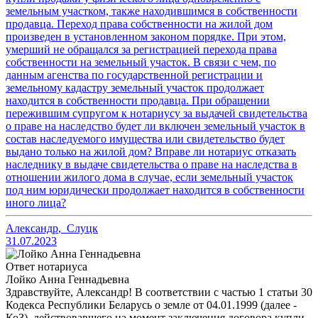
земельным участком, также находившимся в собственности
продавца. Переход права собственности на жилой дом
произведен в установленном законом порядке. При этом,
умерший не обращался за регистрацией перехода права
собственности на земельный участок. В связи с чем, по
данным агенства по государственной регистрации и
земельному кадастру земельный участок продолжает
находится в собственности продавца. При обращении
пережившим супругом к нотариусу за выдачей свидетельства
о праве на наследство будет ли включен земельный участок в
состав наследуемого имущества или свидетельство будет
выдано только на жилой дом? Вправе ли нотариус отказать
наследнику в выдаче свидетельства о праве на наследства в
отношении жилого дома в случае, если земельный участок
под ним юридически продолжает находится в собственности
иного лица?
Александр
,
Слуцк
31.07.2023
Ответ нотариуса
Лойко Анна Геннадьевна
Здравствуйте, Александр! В соответствии с частью 1 статьи 30
Кодекса Республики Беларусь о земле от 04.01.1999 (далее -
КоЗ), действовавшего на момент заключения договора купли-