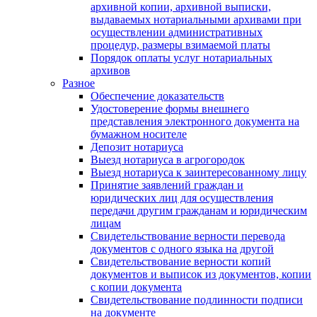
архивной копии, архивной выписки,
выдаваемых нотариальными архивами при
осуществлении административных
процедур, размеры взимаемой платы
Порядок оплаты услуг нотариальных
архивов
Разное
Обеспечение доказательств
Удостоверение формы внешнего
представления электронного документа на
бумажном носителе
Депозит нотариуса
Выезд нотариуса в агрогородок
Выезд нотариуса к заинтересованному лицу
Принятие заявлений граждан и
юридических лиц для осуществления
передачи другим гражданам и юридическим
лицам
Свидетельствование верности перевода
документов с одного языка на другой
Свидетельствование верности копий
документов и выписок из документов, копии
с копии документа
Свидетельствование подлинности подписи
на документе