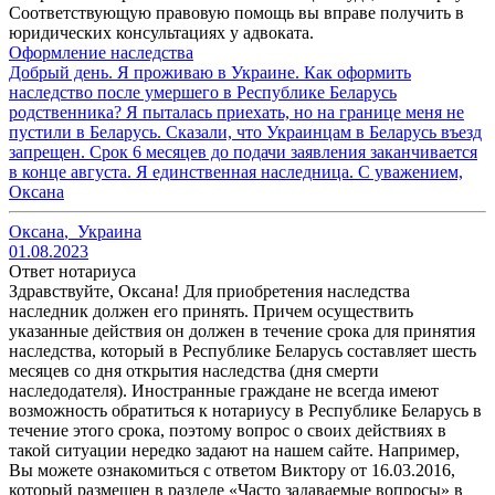
Соответствующую правовую помощь вы вправе получить в
юридических консультациях у адвоката.
Оформление наследства
Добрый день. Я проживаю в Украине. Как оформить
наследство после умершего в Республике Беларусь
родственника? Я пыталась приехать, но на границе меня не
пустили в Беларусь. Сказали, что Украинцам в Беларусь въезд
запрещен. Срок 6 месяцев до подачи заявления заканчивается
в конце августа. Я единственная наследница. С уважением,
Оксана
Оксана
,
Украина
01.08.2023
Ответ нотариуса
Здравствуйте, Оксана! Для приобретения наследства
наследник должен его принять. Причем осуществить
указанные действия он должен в течение срока для принятия
наследства, который в Республике Беларусь составляет шесть
месяцев со дня открытия наследства (дня смерти
наследодателя). Иностранные граждане не всегда имеют
возможность обратиться к нотариусу в Республике Беларусь в
течение этого срока, поэтому вопрос о своих действиях в
такой ситуации нередко задают на нашем сайте. Например,
Вы можете ознакомиться с ответом Виктору от 16.03.2016,
который размещен в разделе «Часто задаваемые вопросы» в