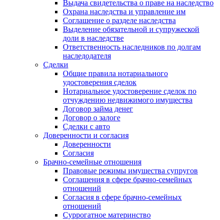
Выдача свидетельства о праве на наследство
Охрана наследства и управление им
Соглашение о разделе наследства
Выделение обязательной и супружеской
доли в наследстве
Ответственность наследников по долгам
наследодателя
Сделки
Общие правила нотариального
удостоверения сделок
Нотариальное удостоверение сделок по
отчуждению недвижимого имущества
Договор займа денег
Договор о залоге
Сделки с авто
Доверенности и согласия
Доверенности
Согласия
Брачно-семейные отношения
Правовые режимы имущества супругов
Соглашения в сфере брачно-семейных
отношений
Согласия в сфере брачно-семейных
отношений
Суррогатное материнство