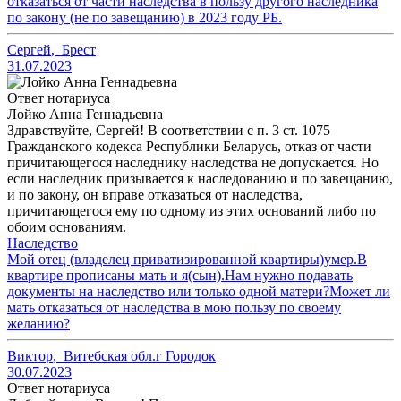
отказаться от части наследства в пользу другого наследника
по закону (не по завещанию) в 2023 году РБ.
Сергей
,
Брест
31.07.2023
Ответ нотариуса
Лойко Анна Геннадьевна
Здравствуйте, Сергей! В соответствии с п. 3 ст. 1075
Гражданского кодекса Республики Беларусь, отказ от части
причитающегося наследнику наследства не допускается. Но
если наследник призывается к наследованию и по завещанию,
и по закону, он вправе отказаться от наследства,
причитающегося ему по одному из этих оснований либо по
обоим основаниям.
Наследство
Мой отец (владелец приватизированной квартиры)умер.В
квартире прописаны мать и я(сын).Нам нужно подавать
документы на наследство или только одной матери?Может ли
мать отказаться от наследства в мою пользу по своему
желанию?
Виктор
,
Витебская обл.г Городок
30.07.2023
Ответ нотариуса