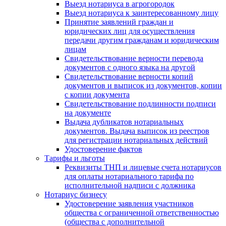
Выезд нотариуса в агрогородок
Выезд нотариуса к заинтересованному лицу
Принятие заявлений граждан и
юридических лиц для осуществления
передачи другим гражданам и юридическим
лицам
Свидетельствование верности перевода
документов с одного языка на другой
Свидетельствование верности копий
документов и выписок из документов, копии
с копии документа
Свидетельствование подлинности подписи
на документе
Выдача дубликатов нотариальных
документов. Выдача выписок из реестров
для регистрации нотариальных действий
Удостоверение фактов
Тарифы и льготы
Реквизиты ТНП и лицевые счета нотариусов
для оплаты нотариального тарифа по
исполнительной надписи с должника
Нотариус бизнесу
Удостоверение заявления участников
общества с ограниченной ответственностью
(общества с дополнительной