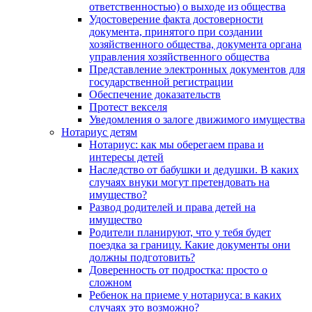
ответственностью) о выходе из общества
Удостоверение факта достоверности
документа, принятого при создании
хозяйственного общества, документа органа
управления хозяйственного общества
Представление электронных документов для
государственной регистрации
Обеспечение доказательств
Протест векселя
Уведомления о залоге движимого имущества
Нотариус детям
Нотариус: как мы оберегаем права и
интересы детей
Наследство от бабушки и дедушки. В каких
случаях внуки могут претендовать на
имущество?
Развод родителей и права детей на
имущество
Родители планируют, что у тебя будет
поездка за границу. Какие документы они
должны подготовить?
Доверенность от подростка: просто о
сложном
Ребенок на приеме у нотариуса: в каких
случаях это возможно?