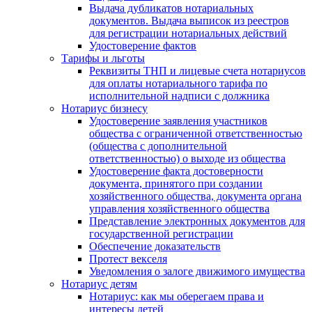
Выдача дубликатов нотариальных
документов. Выдача выписок из реестров
для регистрации нотариальных действий
Удостоверение фактов
Тарифы и льготы
Реквизиты ТНП и лицевые счета нотариусов
для оплаты нотариального тарифа по
исполнительной надписи с должника
Нотариус бизнесу
Удостоверение заявления участников
общества с ограниченной ответственностью
(общества с дополнительной
ответственностью) о выходе из общества
Удостоверение факта достоверности
документа, принятого при создании
хозяйственного общества, документа органа
управления хозяйственного общества
Представление электронных документов для
государственной регистрации
Обеспечение доказательств
Протест векселя
Уведомления о залоге движимого имущества
Нотариус детям
Нотариус: как мы оберегаем права и
интересы детей