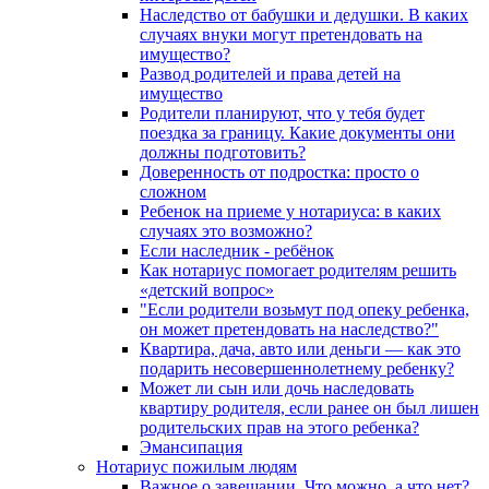
Наследство от бабушки и дедушки. В каких
случаях внуки могут претендовать на
имущество?
Развод родителей и права детей на
имущество
Родители планируют, что у тебя будет
поездка за границу. Какие документы они
должны подготовить?
Доверенность от подростка: просто о
сложном
Ребенок на приеме у нотариуса: в каких
случаях это возможно?
Если наследник - ребёнок
Как нотариус помогает родителям решить
«детский вопрос»
"Если родители возьмут под опеку ребенка,
он может претендовать на наследство?"
Квартира, дача, авто или деньги — как это
подарить несовершеннолетнему ребенку?
Может ли сын или дочь наследовать
квартиру родителя, если ранее он был лишен
родительских прав на этого ребенка?
Эмансипация
Нотариус пожилым людям
Важное о завещании. Что можно, а что нет?