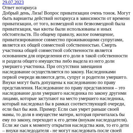
29.07.2023
Ответ нотариуса
Добрый день, Лиза! Вопрос приватизации очень тонок. Могут
быть варианты действий нотариуса в зависимости от времени
приватизации, от того, возмездной или безвозмездной была
приватизация, чьи квоты были использованы и иных
обстоятельств. По общему правилу, жилое помещение,
приватизированное совместно проживающими супругами,
является их общей совместной собственностью. Смерть
участника общей совместной собственности является
основанием для определения его доли в такой собственности
и раздела общего имущества либо выдела из него доли
умершего участника. При отсутствии завещания
наследование осуществляется по закону. Наследниками
первой очереди являются дети, супруг и родители умершего.
Внуки могут быть допущены к наследованию по праву
представления. Наследование по праву представления – это
наследование доли умершего наследника по закону другими
лицами, которые заступают на место умершего наследника,
который наследовал бы в рамках соответствующей очереди,
если был бы жив. Пример: Если сын умрет раньше своей
мамы, то доля в имуществе матери, которая причиталась бы
ему по закону, переходит к его детям (внукам наследодателя).
Если же сын к моменту открытия наследства жив, то его дети
– внуки наследодателя - не могут наследовать после своей