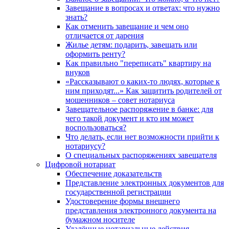
Завещание в вопросах и ответах: что нужно
знать?
Как отменить завещание и чем оно
отличается от дарения
Жилье детям: подарить, завещать или
оформить ренту?
Как правильно "переписать" квартиру на
внуков
«Рассказывают о каких-то людях, которые к
ним приходят...» Как защитить родителей от
мошенников – совет нотариуса
Завещательное распоряжение в банке: для
чего такой документ и кто им может
воспользоваться?
Что делать, если нет возможности прийти к
нотариусу?
О специальных распоряжениях завещателя
Цифровой нотариат
Обеспечение доказательств
Представление электронных документов для
государственной регистрации
Удостоверение формы внешнего
представления электронного документа на
бумажном носителе
Удалённые нотариальные действия