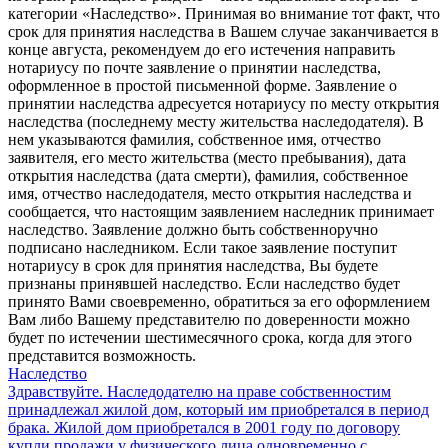
категории «Наследство». Принимая во внимание тот факт, что
срок для принятия наследства в Вашем случае заканчивается в
конце августа, рекомендуем до его истечения направить
нотариусу по почте заявление о принятии наследства,
оформленное в простой письменной форме. Заявление о
принятии наследства адресуется нотариусу по месту открытия
наследства (последнему месту жительства наследодателя). В
нем указываются фамилия, собственное имя, отчество
заявителя, его место жительства (место пребывания), дата
открытия наследства (дата смерти), фамилия, собственное
имя, отчество наследодателя, место открытия наследства и
сообщается, что настоящим заявлением наследник принимает
наследство. Заявление должно быть собственноручно
подписано наследником. Если такое заявление поступит
нотариусу в срок для принятия наследства, Вы будете
признаны принявшей наследство. Если наследство будет
принято Вами своевременно, обратиться за его оформлением
Вам либо Вашему представителю по доверенности можно
будет по истечении шестимесячного срока, когда для этого
представится возможность.
Наследство
Здравствуйте. Наследодателю на праве собственностим
принадлежал жилой дом, который им приобретался в период
брака. Жилой дом приобретался в 2001 году по договору
купли продажи у физического лица одновременно с