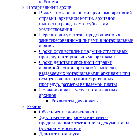
кабинета
Нотариальный архив
Выдача нотариальными архивами архивной
справки, архивной копии, архивной
выписки гражданам и субъектам
хозяйствования
Перечни документов, представляемых
заинтересованными лицами в нотариальные
архивы
Сроки осуществления административных
процедур нотариальными архивами
Сроки действия архивной справки,
архивной копии, архивной выписки,
выдаваемых нотариальными архивами при
осуществлении административных
процедур, размеры взимаемой платы
Порядок оплаты услуг нотариальных
архивов
Реквизиты для оплаты
Разное
Обеспечение доказательств
Удостоверение формы внешнего
представления электронного документа на
бумажном носителе
Депозит нотариуса