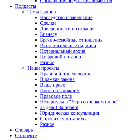
Соглашения об уплате алиментов
Подкасты
Темы эфиров
Наследство и завещание
Сделки
Доверенности и согласия
Бизнесу
Брачно-семейные отношения
Исполнительные надписи
Нотариальный архив
Цифровой нотариат
Разное
Наши проекты
Правовой понедельник
В рамках закона
Ваше право
Просто о сложном
Правовое поле
Нотариусы в "Утро со знаком плюс"
За дело! За право!
Юридическая консультация
Спросите у нотариуса
Разное
Словарь
О проекте