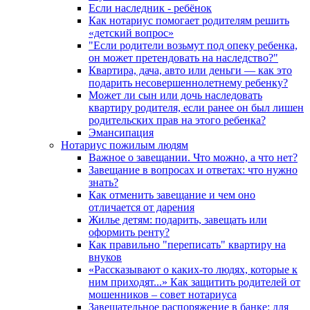
Если наследник - ребёнок
Как нотариус помогает родителям решить
«детский вопрос»
"Если родители возьмут под опеку ребенка,
он может претендовать на наследство?"
Квартира, дача, авто или деньги — как это
подарить несовершеннолетнему ребенку?
Может ли сын или дочь наследовать
квартиру родителя, если ранее он был лишен
родительских прав на этого ребенка?
Эмансипация
Нотариус пожилым людям
Важное о завещании. Что можно, а что нет?
Завещание в вопросах и ответах: что нужно
знать?
Как отменить завещание и чем оно
отличается от дарения
Жилье детям: подарить, завещать или
оформить ренту?
Как правильно "переписать" квартиру на
внуков
«Рассказывают о каких-то людях, которые к
ним приходят...» Как защитить родителей от
мошенников – совет нотариуса
Завещательное распоряжение в банке: для