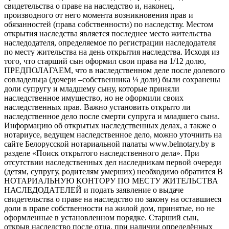
свидетельства о праве на наследство и, наконец,
производного от него момента возникновения прав и
обязанностей (права собственности) по наследству. Местом
открытия наследства является последнее место жительства
наследодателя, определяемое по регистрации наследодателя
по месту жительства на день открытия наследства. Исходя из
того, что старший сын оформил свои права на 1/12 долю,
ПРЕДПОЛАГАЕМ, что в наследственном деле после долевого
совладельца (дочери –собственника ¼ доли) были сохранены
доли супругу и младшему сыну, которые приняли
наследственное имущество, но не оформили своих
наследственных прав. Важно установить открыто ли
наследственное дело после смерти супруга и младшего сына.
Информацию об открытых наследственных делах, а также о
нотариусе, ведущем наследственное дело, можно уточнить на
сайте Белорусской нотариальной палаты www.belnotary.by в
разделе «Поиск открытого наследственного дела». При
отсутствии наследственных дел наследникам первой очереди
(детям, супругу, родителям умерших) необходимо обратится В
НОТАРИАЛЬНУЮ КОНТОРУ ПО МЕСТУ ЖИТЕЛЬСТВА
НАСЛЕДОДАТЕЛЕЙ и подать заявление о выдаче
свидетельства о праве на наследство по закону на оставшиеся
доли в праве собственности на жилой дом, принятые, но не
оформленные в установленном порядке. Старший сын,
открыв наследство после отца, при наличии определённых