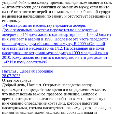
умершей бабки, поскольку прямым наследником является сын.
«Автоматически доля бабушки её бывшему мужу, если никто
на неё не заявится» перейти не может, так как бывший супруг
не является наследником по закону и отсутствует завещание в
его пользу.
1/4 часть дома по наследству передается дочери.
Дом с земельным участком передается по наследству 4
дочерям по 1/4 дома жилого однаквартирного.в 1994г.Одна из
них умирает в аварии в 1996. После нее эта часть передается
по наследству двум её сыновьям и мужу. В 2009 г.Старший
сын вступает в наследство на 1/12. На остальные две доли
наследники не вступили муж её умер в 1999 младший сын в
2010. Кому можно вступить в наследство на эти две доли от
1/4? И к кому обратиться?
Наталья
,
Деревня Городище
28.07.2023
Ответ нотариуса
Добрый день, Наталья. Открытие наследства всегда
происходит в определённое время и в определенном месте,
что имеет весьма важное правовое значение. Вопрос о
времени открытия наследства особенно важен, поскольку с
ним связано определение круга лиц, которые выступят
наследниками, состава наследственного имущества, срока для
принятия наследниками наследства, срока для выдачи