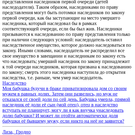
представления наследников первой очереди (детей
наследодателя). Таким образом, наследниками по праву
представления могут быть потомки наследников по закону
первой очереди, как бы заступающие на место умершего
наследника, который наследовал бы в рамках
соответствующей очереди, если бы был жив. Наследники
призываются к наследованию по праву представления только
при наличии следующих условий: наследодатель оставил
наследственное имущество, которое должно наследоваться по
закону. Иными словами, наследодатель не распределил все
свое имущество в завещании и наследникам по закону есть
что наследовать; умерший наследник по закону принадлежит
к той очереди наследников, которая призвана к наследованию
по закону; смерть этого наследника наступила до открытия
наследства, т.е. раньше, чем умер наследодатель.
Наследство
Моя бабушка будучи в браке приватизировала дом со своим
мужем в равных долях. Затем они развелись, но муж не
отказался от своей доли по сей день. Бабушка умерла, прямой
наследник её доли её сын (мой отец), отец в наследство
вступать не планирует, могу ли я как внучка унаследовать
долю бабушки? И может ли отойти автоматически доля
бабушки её бывшему мужу, если никто на неё не заявится?
Лиза
,
Гродно