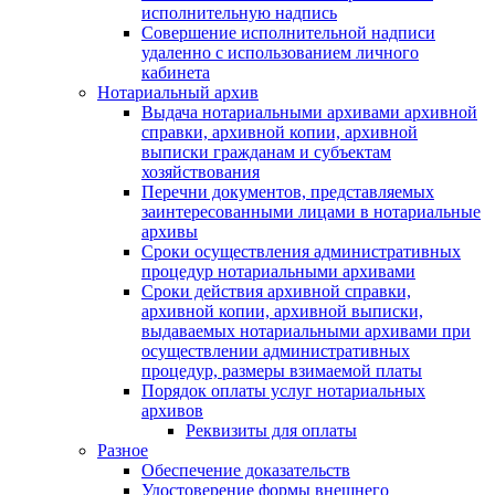
исполнительную надпись
Совершение исполнительной надписи
удаленно с использованием личного
кабинета
Нотариальный архив
Выдача нотариальными архивами архивной
справки, архивной копии, архивной
выписки гражданам и субъектам
хозяйствования
Перечни документов, представляемых
заинтересованными лицами в нотариальные
архивы
Сроки осуществления административных
процедур нотариальными архивами
Сроки действия архивной справки,
архивной копии, архивной выписки,
выдаваемых нотариальными архивами при
осуществлении административных
процедур, размеры взимаемой платы
Порядок оплаты услуг нотариальных
архивов
Реквизиты для оплаты
Разное
Обеспечение доказательств
Удостоверение формы внешнего