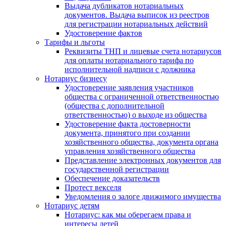
Выдача дубликатов нотариальных
документов. Выдача выписок из реестров
для регистрации нотариальных действий
Удостоверение фактов
Тарифы и льготы
Реквизиты ТНП и лицевые счета нотариусов
для оплаты нотариального тарифа по
исполнительной надписи с должника
Нотариус бизнесу
Удостоверение заявления участников
общества с ограниченной ответственностью
(общества с дополнительной
ответственностью) о выходе из общества
Удостоверение факта достоверности
документа, принятого при создании
хозяйственного общества, документа органа
управления хозяйственного общества
Представление электронных документов для
государственной регистрации
Обеспечение доказательств
Протест векселя
Уведомления о залоге движимого имущества
Нотариус детям
Нотариус: как мы оберегаем права и
интересы детей