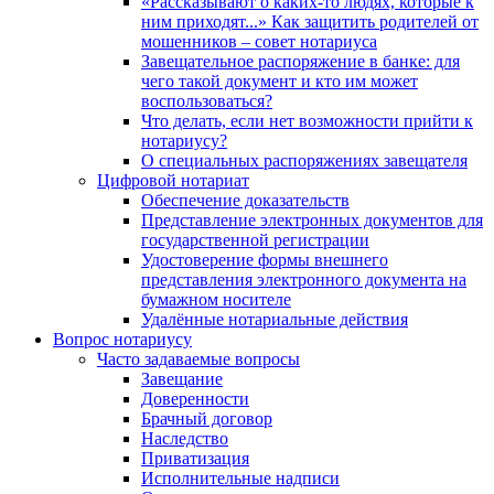
«Рассказывают о каких-то людях, которые к
ним приходят...» Как защитить родителей от
мошенников – совет нотариуса
Завещательное распоряжение в банке: для
чего такой документ и кто им может
воспользоваться?
Что делать, если нет возможности прийти к
нотариусу?
О специальных распоряжениях завещателя
Цифровой нотариат
Обеспечение доказательств
Представление электронных документов для
государственной регистрации
Удостоверение формы внешнего
представления электронного документа на
бумажном носителе
Удалённые нотариальные действия
Вопрос нотариусу
Часто задаваемые вопросы
Завещание
Доверенности
Брачный договор
Наследство
Приватизация
Исполнительные надписи