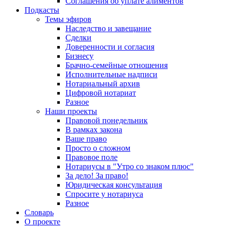
Соглашения об уплате алиментов
Подкасты
Темы эфиров
Наследство и завещание
Сделки
Доверенности и согласия
Бизнесу
Брачно-семейные отношения
Исполнительные надписи
Нотариальный архив
Цифровой нотариат
Разное
Наши проекты
Правовой понедельник
В рамках закона
Ваше право
Просто о сложном
Правовое поле
Нотариусы в "Утро со знаком плюс"
За дело! За право!
Юридическая консультация
Спросите у нотариуса
Разное
Словарь
О проекте