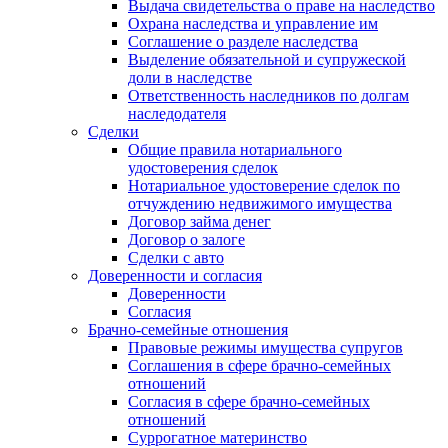
Выдача свидетельства о праве на наследство
Охрана наследства и управление им
Соглашение о разделе наследства
Выделение обязательной и супружеской
доли в наследстве
Ответственность наследников по долгам
наследодателя
Сделки
Общие правила нотариального
удостоверения сделок
Нотариальное удостоверение сделок по
отчуждению недвижимого имущества
Договор займа денег
Договор о залоге
Сделки с авто
Доверенности и согласия
Доверенности
Согласия
Брачно-семейные отношения
Правовые режимы имущества супругов
Соглашения в сфере брачно-семейных
отношений
Согласия в сфере брачно-семейных
отношений
Суррогатное материнство