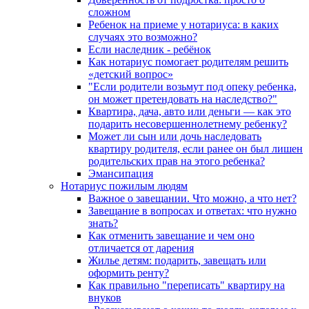
сложном
Ребенок на приеме у нотариуса: в каких
случаях это возможно?
Если наследник - ребёнок
Как нотариус помогает родителям решить
«детский вопрос»
"Если родители возьмут под опеку ребенка,
он может претендовать на наследство?"
Квартира, дача, авто или деньги — как это
подарить несовершеннолетнему ребенку?
Может ли сын или дочь наследовать
квартиру родителя, если ранее он был лишен
родительских прав на этого ребенка?
Эмансипация
Нотариус пожилым людям
Важное о завещании. Что можно, а что нет?
Завещание в вопросах и ответах: что нужно
знать?
Как отменить завещание и чем оно
отличается от дарения
Жилье детям: подарить, завещать или
оформить ренту?
Как правильно "переписать" квартиру на
внуков