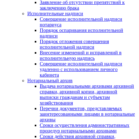
Заявление об отсутствии препятствий к
заключению брака
Исполнительные надписи
Совершение исполнительной надписи
нотариуса
Порядок оспаривания исполнительной
надписи
Порядок отложения совершения
исполнительной надписи
Внесение изменений и исправлений в
исполнительную надпись
Совершение исполнительной надписи
удаленно с использованием личного
кабинета
Нотариальный архив
Выдача нотариальными архивами архивной
справки, архивной копии, архивной
выписки гражданам и субъектам
хозяйствования
Перечни документов, представляемых
заинтересованными лицами в нотариальные
архивы
Сроки осуществления административных
процедур нотариальными архивами
Сроки действия архивной справки,