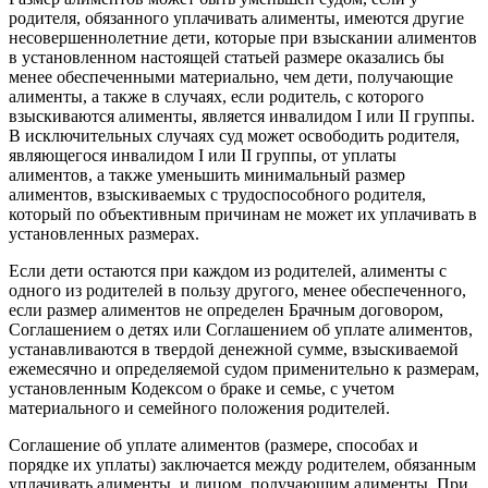
родителя, обязанного уплачивать алименты, имеются другие
несовершеннолетние дети, которые при взыскании алиментов
в установленном настоящей статьей размере оказались бы
менее обеспеченными материально, чем дети, получающие
алименты, а также в случаях, если родитель, с которого
взыскиваются алименты, является инвалидом I или II группы.
В исключительных случаях суд может освободить родителя,
являющегося инвалидом I или II группы, от уплаты
алиментов, а также уменьшить минимальный размер
алиментов, взыскиваемых с трудоспособного родителя,
который по объективным причинам не может их уплачивать в
установленных размерах.
Если дети остаются при каждом из родителей, алименты с
одного из родителей в пользу другого, менее обеспеченного,
если размер алиментов не определен Брачным договором,
Соглашением о детях или Соглашением об уплате алиментов,
устанавливаются в твердой денежной сумме, взыскиваемой
ежемесячно и определяемой судом применительно к размерам,
установленным Кодексом о браке и семье, с учетом
материального и семейного положения родителей.
Соглашение об уплате алиментов (размере, способах и
порядке их уплаты) заключается между родителем, обязанным
уплачивать алименты, и лицом, получающим алименты. При