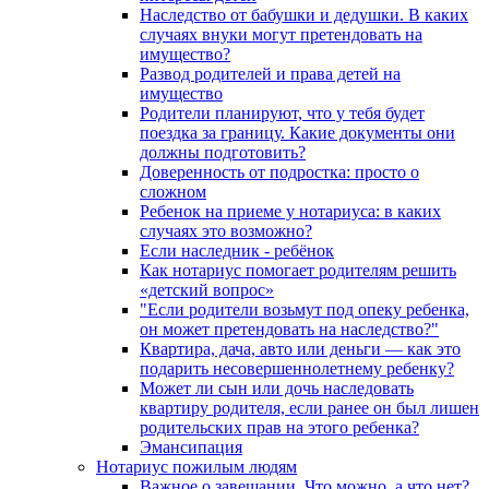
Наследство от бабушки и дедушки. В каких
случаях внуки могут претендовать на
имущество?
Развод родителей и права детей на
имущество
Родители планируют, что у тебя будет
поездка за границу. Какие документы они
должны подготовить?
Доверенность от подростка: просто о
сложном
Ребенок на приеме у нотариуса: в каких
случаях это возможно?
Если наследник - ребёнок
Как нотариус помогает родителям решить
«детский вопрос»
"Если родители возьмут под опеку ребенка,
он может претендовать на наследство?"
Квартира, дача, авто или деньги — как это
подарить несовершеннолетнему ребенку?
Может ли сын или дочь наследовать
квартиру родителя, если ранее он был лишен
родительских прав на этого ребенка?
Эмансипация
Нотариус пожилым людям
Важное о завещании. Что можно, а что нет?