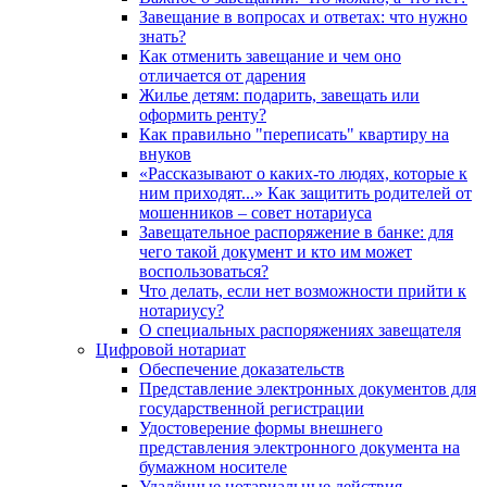
Завещание в вопросах и ответах: что нужно
знать?
Как отменить завещание и чем оно
отличается от дарения
Жилье детям: подарить, завещать или
оформить ренту?
Как правильно "переписать" квартиру на
внуков
«Рассказывают о каких-то людях, которые к
ним приходят...» Как защитить родителей от
мошенников – совет нотариуса
Завещательное распоряжение в банке: для
чего такой документ и кто им может
воспользоваться?
Что делать, если нет возможности прийти к
нотариусу?
О специальных распоряжениях завещателя
Цифровой нотариат
Обеспечение доказательств
Представление электронных документов для
государственной регистрации
Удостоверение формы внешнего
представления электронного документа на
бумажном носителе
Удалённые нотариальные действия