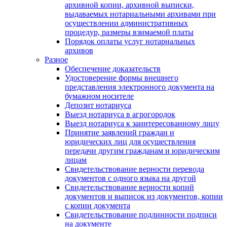
архивной копии, архивной выписки,
выдаваемых нотариальными архивами при
осуществлении административных
процедур, размеры взимаемой платы
Порядок оплаты услуг нотариальных
архивов
Разное
Обеспечение доказательств
Удостоверение формы внешнего
представления электронного документа на
бумажном носителе
Депозит нотариуса
Выезд нотариуса в агрогородок
Выезд нотариуса к заинтересованному лицу
Принятие заявлений граждан и
юридических лиц для осуществления
передачи другим гражданам и юридическим
лицам
Свидетельствование верности перевода
документов с одного языка на другой
Свидетельствование верности копий
документов и выписок из документов, копии
с копии документа
Свидетельствование подлинности подписи
на документе