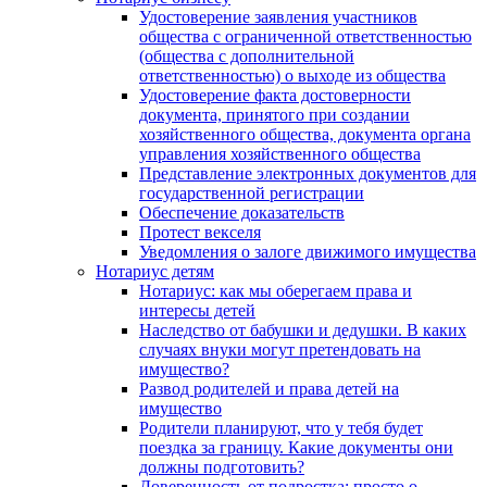
Удостоверение заявления участников
общества с ограниченной ответственностью
(общества с дополнительной
ответственностью) о выходе из общества
Удостоверение факта достоверности
документа, принятого при создании
хозяйственного общества, документа органа
управления хозяйственного общества
Представление электронных документов для
государственной регистрации
Обеспечение доказательств
Протест векселя
Уведомления о залоге движимого имущества
Нотариус детям
Нотариус: как мы оберегаем права и
интересы детей
Наследство от бабушки и дедушки. В каких
случаях внуки могут претендовать на
имущество?
Развод родителей и права детей на
имущество
Родители планируют, что у тебя будет
поездка за границу. Какие документы они
должны подготовить?
Доверенность от подростка: просто о