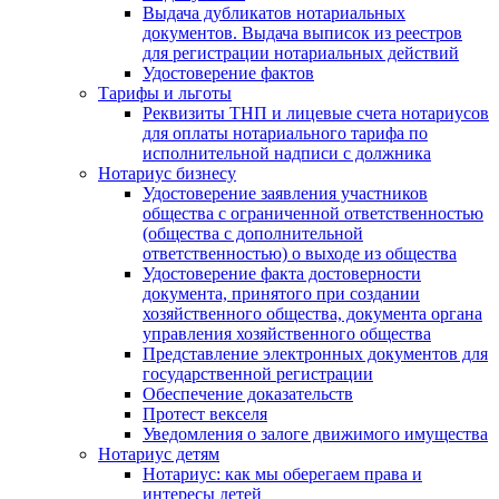
Выдача дубликатов нотариальных
документов. Выдача выписок из реестров
для регистрации нотариальных действий
Удостоверение фактов
Тарифы и льготы
Реквизиты ТНП и лицевые счета нотариусов
для оплаты нотариального тарифа по
исполнительной надписи с должника
Нотариус бизнесу
Удостоверение заявления участников
общества с ограниченной ответственностью
(общества с дополнительной
ответственностью) о выходе из общества
Удостоверение факта достоверности
документа, принятого при создании
хозяйственного общества, документа органа
управления хозяйственного общества
Представление электронных документов для
государственной регистрации
Обеспечение доказательств
Протест векселя
Уведомления о залоге движимого имущества
Нотариус детям
Нотариус: как мы оберегаем права и
интересы детей