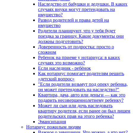
Наследство от бабушки и дедушки. В каких
случаях внуки могут претендовать на
имущество?
Развод родителей и права детей на
имущество
Родители планируют, что у тебя будет
поездка за границу. Какие документы они
должны подготовить?
Доверенность от подростка: просто о
сложном
Ребенок на приеме у нотариуса: в каких
случаях это возможно?
Если наследник - ребёнок
Как нотариус помогает родителям решить
«детский вопрос»
"Если родители возьмут под опеку ребенка,
он может претендовать на наследство?"
Квартира, дача, авто или деньги — как это
подарить несовершеннолетнему ребенку?
Может ли сын или дочь наследовать
квартиру родителя, если ранее он был лишен
родительских прав на этого ребенка?
Эмансипация
Нотариус пожилым людям
Важное о завещании. Что можно, а что нет?