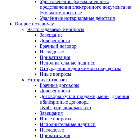
Удостоверение формы внешнего
представления электронного документа на
бумажном носителе
Удалённые нотариальные действия
Вопрос нотариусу
Часто задаваемые вопросы
Завещание
Доверенности
Брачный договор
Наследство
Приватизация
Исполнительные надписи
Отчуждение недвижимого имущества
Иные вопросы
Нотариус отвечает
Брачные договоры
Доверенности
Договоры купли-продажи, мены, дарения
и&nbsp;иные договоры
с&nbsp;недвижимостью
Завещания
Иные вопросы
Исполнительные надписи
Наследство
Приватизация