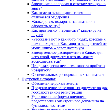
Завещание в вопросах и ответах: что нужно
знать?
Как отменить завещание и чем оно
отличается от дарения
Жилье детям: подарить, завещать или
оформить ренту?
Как правильно "переписать" квартиру на
внуков
«Рассказывают о каких-то людях, которые к
ним приходят...» Как защитить родителей от
мошенников – совет нотариуса
Завещательное распоряжение в банке: для
чего такой документ и кто им может
воспользоваться?
Что делать, если нет возможности прийти к
нотариусу?
О специальных распоряжениях завещателя
Цифровой нотариат
Обеспечение доказательств
Представление электронных документов для
государственной регистрации
Удостоверение формы внешнего
представления электронного документа на
бумажном носителе
Удалённые нотариальные действия