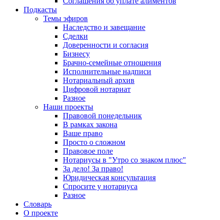
Соглашения об уплате алиментов
Подкасты
Темы эфиров
Наследство и завещание
Сделки
Доверенности и согласия
Бизнесу
Брачно-семейные отношения
Исполнительные надписи
Нотариальный архив
Цифровой нотариат
Разное
Наши проекты
Правовой понедельник
В рамках закона
Ваше право
Просто о сложном
Правовое поле
Нотариусы в "Утро со знаком плюс"
За дело! За право!
Юридическая консультация
Спросите у нотариуса
Разное
Словарь
О проекте