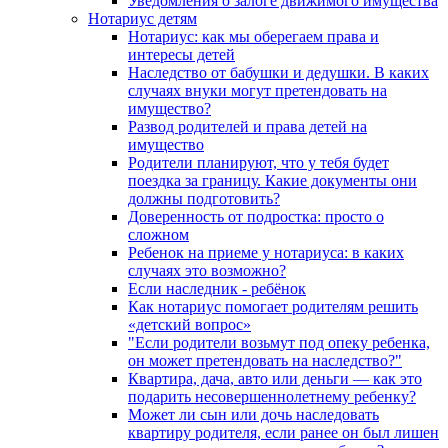
Уведомления о залоге движимого имущества
Нотариус детям
Нотариус: как мы оберегаем права и
интересы детей
Наследство от бабушки и дедушки. В каких
случаях внуки могут претендовать на
имущество?
Развод родителей и права детей на
имущество
Родители планируют, что у тебя будет
поездка за границу. Какие документы они
должны подготовить?
Доверенность от подростка: просто о
сложном
Ребенок на приеме у нотариуса: в каких
случаях это возможно?
Если наследник - ребёнок
Как нотариус помогает родителям решить
«детский вопрос»
"Если родители возьмут под опеку ребенка,
он может претендовать на наследство?"
Квартира, дача, авто или деньги — как это
подарить несовершеннолетнему ребенку?
Может ли сын или дочь наследовать
квартиру родителя, если ранее он был лишен