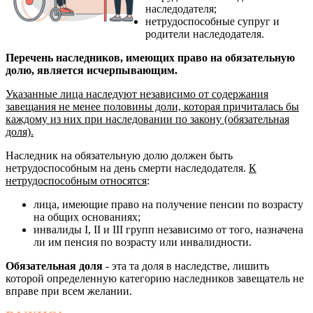
наследодателя;
нетрудоспособные супруг и
родители наследодателя.
Перечень наследников, имеющих право на обязательную
долю, является исчерпывающим.
Указанные лица наследуют независимо от содержания
завещания не менее половины доли, которая причиталась бы
каждому из них при наследовании по закону (обязательная
доля).
Наследник на обязательную долю должен быть
нетрудоспособным на день смерти наследодателя.
К
нетрудоспособным относятся
:
лица, имеющие право на получение пенсии по возрасту
на общих основаниях;
инвалиды I, II и III групп независимо от того, назначена
ли им пенсия по возрасту или инвалидности.
Обязательная доля
- эта та доля в наследстве, лишить
которой определенную категорию наследников завещатель не
вправе при всем желании.