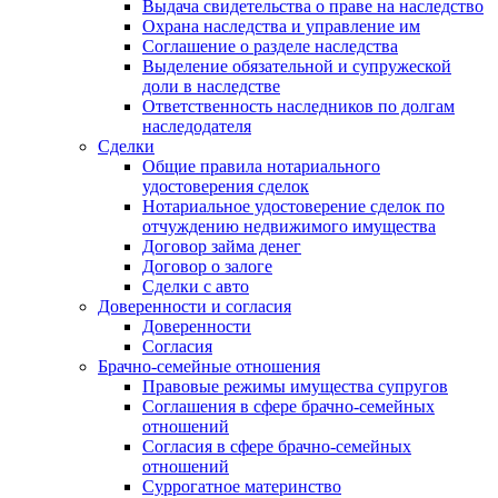
Выдача свидетельства о праве на наследство
Охрана наследства и управление им
Соглашение о разделе наследства
Выделение обязательной и супружеской
доли в наследстве
Ответственность наследников по долгам
наследодателя
Сделки
Общие правила нотариального
удостоверения сделок
Нотариальное удостоверение сделок по
отчуждению недвижимого имущества
Договор займа денег
Договор о залоге
Сделки с авто
Доверенности и согласия
Доверенности
Согласия
Брачно-семейные отношения
Правовые режимы имущества супругов
Соглашения в сфере брачно-семейных
отношений
Согласия в сфере брачно-семейных
отношений
Суррогатное материнство