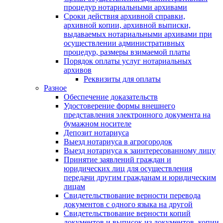
процедур нотариальными архивами
Сроки действия архивной справки,
архивной копии, архивной выписки,
выдаваемых нотариальными архивами при
осуществлении административных
процедур, размеры взимаемой платы
Порядок оплаты услуг нотариальных
архивов
Реквизиты для оплаты
Разное
Обеспечение доказательств
Удостоверение формы внешнего
представления электронного документа на
бумажном носителе
Депозит нотариуса
Выезд нотариуса в агрогородок
Выезд нотариуса к заинтересованному лицу
Принятие заявлений граждан и
юридических лиц для осуществления
передачи другим гражданам и юридическим
лицам
Свидетельствование верности перевода
документов с одного языка на другой
Свидетельствование верности копий
документов и выписок из документов, копии