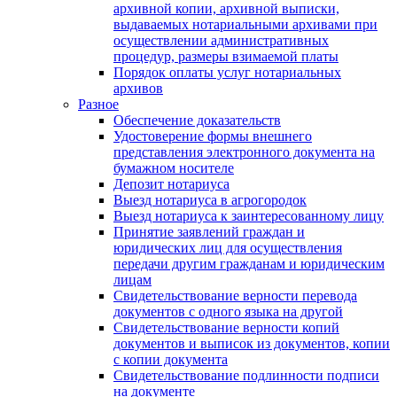
архивной копии, архивной выписки,
выдаваемых нотариальными архивами при
осуществлении административных
процедур, размеры взимаемой платы
Порядок оплаты услуг нотариальных
архивов
Разное
Обеспечение доказательств
Удостоверение формы внешнего
представления электронного документа на
бумажном носителе
Депозит нотариуса
Выезд нотариуса в агрогородок
Выезд нотариуса к заинтересованному лицу
Принятие заявлений граждан и
юридических лиц для осуществления
передачи другим гражданам и юридическим
лицам
Свидетельствование верности перевода
документов с одного языка на другой
Свидетельствование верности копий
документов и выписок из документов, копии
с копии документа
Свидетельствование подлинности подписи
на документе