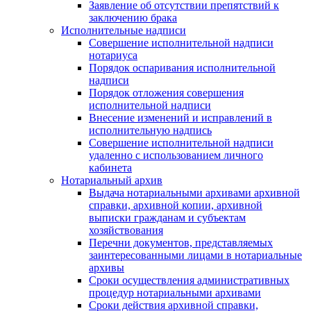
Заявление об отсутствии препятствий к
заключению брака
Исполнительные надписи
Совершение исполнительной надписи
нотариуса
Порядок оспаривания исполнительной
надписи
Порядок отложения совершения
исполнительной надписи
Внесение изменений и исправлений в
исполнительную надпись
Совершение исполнительной надписи
удаленно с использованием личного
кабинета
Нотариальный архив
Выдача нотариальными архивами архивной
справки, архивной копии, архивной
выписки гражданам и субъектам
хозяйствования
Перечни документов, представляемых
заинтересованными лицами в нотариальные
архивы
Сроки осуществления административных
процедур нотариальными архивами
Сроки действия архивной справки,