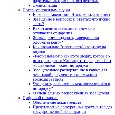
родительских прав на этого ребенка?
Эмансипация
Нотариус пожилым людям
Важное о завещании. Что можно, а что нет?
Завещание в вопросах и ответах: что нужно
знать?
Как отменить завещание и чем оно
отличается от дарения
Жилье детям: подарить, завещать или
оформить ренту?
Как правильно "переписать" квартиру на
внуков
«Рассказывают о каких-то людях, которые к
ним приходят...» Как защитить родителей от
мошенников – совет нотариуса
Завещательное распоряжение в банке: для
чего такой документ и кто им может
воспользоваться?
Что делать, если нет возможности прийти к
нотариусу?
О специальных распоряжениях завещателя
Цифровой нотариат
Обеспечение доказательств
Представление электронных документов для
государственной регистрации