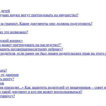
 детей
лучаях внуки могут претендовать на имущество?
а за границу. Какие документы они должны подготовить?
м
аях это возможно?
тский вопрос»
н может претендовать на наследство?"
одарить несовершеннолетнему ребенку?
родителя, если ранее он был лишен родительских прав на этого 
ать?
 от дарения
ь ренту?
ков
им приходят...» Как защитить родителей от мошенников – совет 
о такой документ и кто им может воспользоваться?
отариусу?