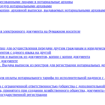
ресованными лицами в нотариальные архивы
цедур нотариальными архивами
 копии, архивной выписки, выдаваемых нотариальными архивам
я электронного документа на бумажном носителе
лиц для осуществления передачи другим гражданам и юридичес
ентов с одного языка на другой
ов и выписок из документов, копии с копии документа
 документе
 Выдача выписок из реестров для регистрации нотариальных д
для оплаты нотариального тарифа по исполнительной надписи с
а с ограниченной ответственностью (общества с дополнительной
а, принятого при создании хозяйственного общества, документа
государственной регистрации