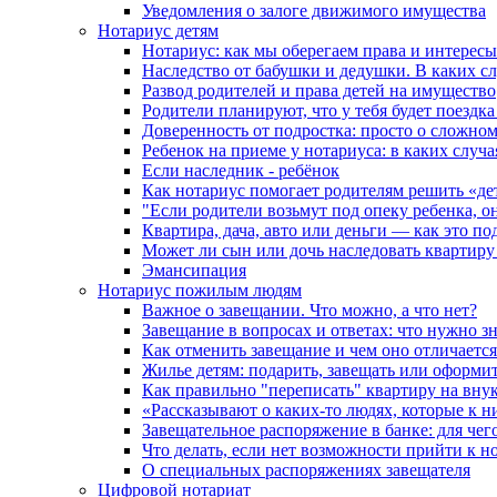
Уведомления о залоге движимого имущества
Нотариус детям
Нотариус: как мы оберегаем права и интересы
Наследство от бабушки и дедушки. В каких с
Развод родителей и права детей на имущество
Родители планируют, что у тебя будет поездк
Доверенность от подростка: просто о сложно
Ребенок на приеме у нотариуса: в каких случ
Если наследник - ребёнок
Как нотариус помогает родителям решить «де
"Если родители возьмут под опеку ребенка, о
Квартира, дача, авто или деньги — как это п
Может ли сын или дочь наследовать квартиру 
Эмансипация
Нотариус пожилым людям
Важное о завещании. Что можно, а что нет?
Завещание в вопросах и ответах: что нужно зн
Как отменить завещание и чем оно отличается
Жилье детям: подарить, завещать или оформит
Как правильно "переписать" квартиру на вну
«Рассказывают о каких-то людях, которые к н
Завещательное распоряжение в банке: для чег
Что делать, если нет возможности прийти к н
О специальных распоряжениях завещателя
Цифровой нотариат