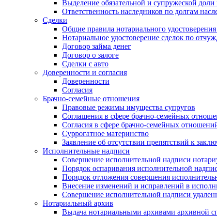
Выделение обязательной и супружеской доли 
Ответственность наследников по долгам насл
Сделки
Общие правила нотариального удостоверения
Нотариальное удостоверение сделок по отч
Договор займа денег
Договор о залоге
Сделки с авто
Доверенности и согласия
Доверенности
Согласия
Брачно-семейные отношения
Правовые режимы имущества супругов
Соглашения в сфере брачно-семейных отнош
Согласия в сфере брачно-семейных отношени
Суррогатное материнство
Заявление об отсутствии препятствий к закл
Исполнительные надписи
Совершение исполнительной надписи нотари
Порядок оспаривания исполнительной надпи
Порядок отложения совершения исполнитель
Внесение изменений и исправлений в испол
Совершение исполнительной надписи удаленн
Нотариальный архив
Выдача нотариальными архивами архивной сп