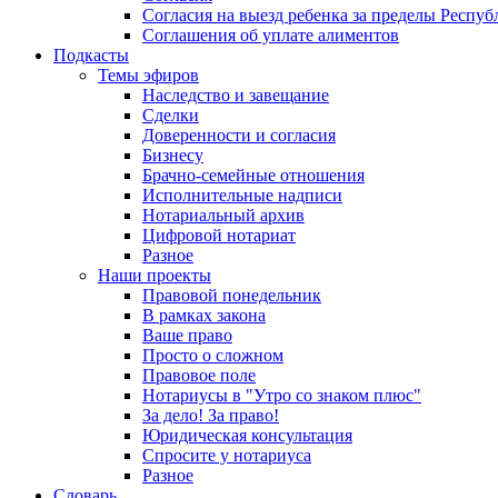
Согласия на выезд ребенка за пределы Респуб
Соглашения об уплате алиментов
Подкасты
Темы эфиров
Наследство и завещание
Сделки
Доверенности и согласия
Бизнесу
Брачно-семейные отношения
Исполнительные надписи
Нотариальный архив
Цифровой нотариат
Разное
Наши проекты
Правовой понедельник
В рамках закона
Ваше право
Просто о сложном
Правовое поле
Нотариусы в "Утро со знаком плюс"
За дело! За право!
Юридическая консультация
Спросите у нотариуса
Разное
Словарь