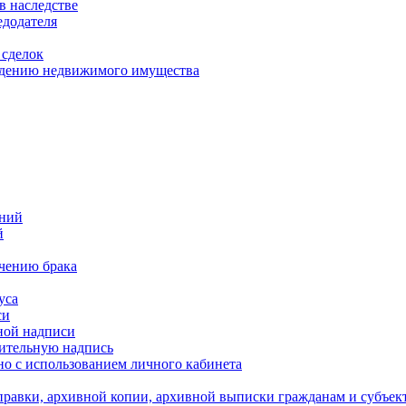
в наследстве
едодателя
 сделок
уждению недвижимого имущества
ений
й
ючению брака
уса
си
ной надписи
нительную надпись
о с использованием личного кабинета
равки, архивной копии, архивной выписки гражданам и субъек