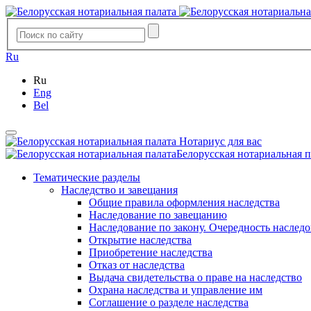
Ru
Ru
Eng
Bel
Нотариус для вас
Белорусская нотариальная п
Тематические разделы
Наследство и завещания
Общие правила оформления наследства
Наследование по завещанию
Наследование по закону. Очередность наслед
Открытие наследства
Приобретение наследства
Отказ от наследства
Выдача свидетельства о праве на наследство
Охрана наследства и управление им
Соглашение о разделе наследства