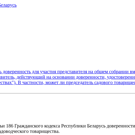
Беларусь
 доверенность для участия представителя на общем собрании вме
авитель, действующий на основании доверенности, удостоверенн
твах"). В частности, может ли председатель садового товарищес
атьи 186 Гражданского кодекса Республики Беларусь доверенност
адоводческого товарищества.