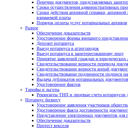
Перечни документов, представляемых заинте
Сроки осуществления административных про
Сроки действия архивной справки, архивной
взимаемой платы
Порядок оплаты услуг нотариальных архивов
Разное
Обеспечение доказательств
Удостоверение формы внешнего представлени
Депозит нотариуса
Выезд нотариуса в агрогородок
Выезд нотариуса к заинтересованному лицу
Принятие заявлений граждан и юридических 
Свидетельствование верности перевода докум
Свидетельствование верности копий документ
Свидетельствование подлинности подписи на
Выдача дубликатов нотариальных документов.
Удостоверение фактов
Тарифы и льготы
Реквизиты ТНП и лицевые счета нотариусов 
Нотариус бизнесу
Удостоверение заявления участников обществ
Удостоверение факта достоверности документ
Представление электронных документов для 
Обеспечение доказательств
Протест векселя