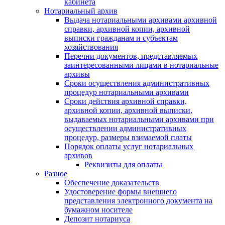
кабинета
Нотариальный архив
Выдача нотариальными архивами архивной
справки, архивной копии, архивной
выписки гражданам и субъектам
хозяйствования
Перечни документов, представляемых
заинтересованными лицами в нотариальные
архивы
Сроки осуществления административных
процедур нотариальными архивами
Сроки действия архивной справки,
архивной копии, архивной выписки,
выдаваемых нотариальными архивами при
осуществлении административных
процедур, размеры взимаемой платы
Порядок оплаты услуг нотариальных
архивов
Реквизиты для оплаты
Разное
Обеспечение доказательств
Удостоверение формы внешнего
представления электронного документа на
бумажном носителе
Депозит нотариуса