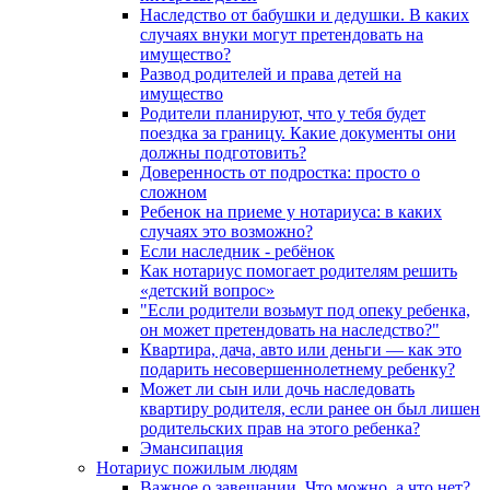
Наследство от бабушки и дедушки. В каких
случаях внуки могут претендовать на
имущество?
Развод родителей и права детей на
имущество
Родители планируют, что у тебя будет
поездка за границу. Какие документы они
должны подготовить?
Доверенность от подростка: просто о
сложном
Ребенок на приеме у нотариуса: в каких
случаях это возможно?
Если наследник - ребёнок
Как нотариус помогает родителям решить
«детский вопрос»
"Если родители возьмут под опеку ребенка,
он может претендовать на наследство?"
Квартира, дача, авто или деньги — как это
подарить несовершеннолетнему ребенку?
Может ли сын или дочь наследовать
квартиру родителя, если ранее он был лишен
родительских прав на этого ребенка?
Эмансипация
Нотариус пожилым людям
Важное о завещании. Что можно, а что нет?