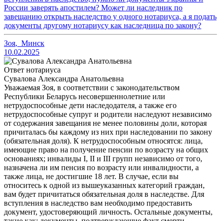
России заверять апостилем? Может ли наследник по
завещанию открыть наследство у одного нотариуса, а я подать
документы другому нотариусу как наследница по закону?
Зоя
,
Минск
10.02.2025
Ответ нотариуса
Сувалова Александра Анатольевна
Уважаемая Зоя, в соответствии с законодательством
Республики Беларусь несовершеннолетние или
нетрудоспособные дети наследодателя, а также его
нетрудоспособные супруг и родители наследуют независимо
от содержания завещания не менее половины доли, которая
причиталась бы каждому из них при наследовании по закону
(обязательная доля). К нетрудоспособным относятся: лица,
имеющие право на получение пенсии по возрасту на общих
основаниях; инвалиды I, II и III групп независимо от того,
назначена ли им пенсия по возрасту или инвалидности, а
также лица, не достигшие 18 лет. В случае, если вы
относитесь к одной из вышеуказанных категорий граждан,
вам будет причитаться обязательная доля в наследстве. Для
вступления в наследство вам необходимо предоставить
документ, удостоверяющий личность. Остальные документы,
такие как: документы, подтверждающие факт смерти