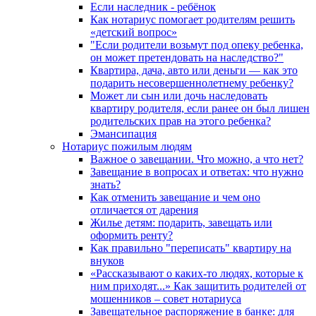
Если наследник - ребёнок
Как нотариус помогает родителям решить
«детский вопрос»
"Если родители возьмут под опеку ребенка,
он может претендовать на наследство?"
Квартира, дача, авто или деньги — как это
подарить несовершеннолетнему ребенку?
Может ли сын или дочь наследовать
квартиру родителя, если ранее он был лишен
родительских прав на этого ребенка?
Эмансипация
Нотариус пожилым людям
Важное о завещании. Что можно, а что нет?
Завещание в вопросах и ответах: что нужно
знать?
Как отменить завещание и чем оно
отличается от дарения
Жилье детям: подарить, завещать или
оформить ренту?
Как правильно "переписать" квартиру на
внуков
«Рассказывают о каких-то людях, которые к
ним приходят...» Как защитить родителей от
мошенников – совет нотариуса
Завещательное распоряжение в банке: для