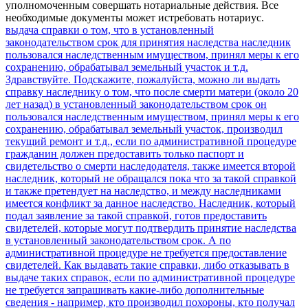
уполномоченным совершать нотариальные действия. Все
необходимые документы может истребовать нотариус.
выдача справки о том, что в установленный
законодательством срок для принятия наследства наследник
пользовался наследственным имуществом, принял меры к его
сохранению, обрабатывал земельный участок и т.д.
Здравствуйте. Подскажите, пожалуйста, можно ли выдать
справку наследнику о том, что после смерти матери (около 20
лет назад) в установленный законодательством срок он
пользовался наследственным имуществом, принял меры к его
сохранению, обрабатывал земельный участок, производил
текущий ремонт и т.д., если по административной процедуре
гражданин должен предоставить только паспорт и
свидетельство о смерти наследодателя, также имеется второй
наследник, который не обращался пока что за такой справкой
и также претендует на наследство, и между наследниками
имеется конфликт за данное наследство. Наследник, который
подал заявление за такой справкой, готов предоставить
свидетелей, которые могут подтвердить принятие наследства
в установленный законодательством срок. А по
административной процедуре не требуется предоставление
свидетелей. Как выдавать такие справки, либо отказывать в
выдаче таких справок, если по административной процедуре
не требуется запрашивать какие-либо дополнительные
сведения - например, кто производил похороны, кто получал