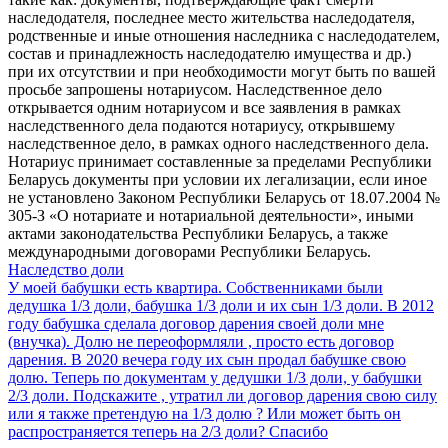
наследодателя, последнее место жительства наследодателя,
родственные и иные отношения наследника с наследодателем,
состав и принадлежность наследодателю имущества и др.)
при их отсутствии и при необходимости могут быть по вашей
просьбе запрошены нотариусом. Наследственное дело
открывается одним нотариусом и все заявления в рамках
наследственного дела подаются нотариусу, открывшему
наследственное дело, в рамках одного наследственного дела.
Нотариус принимает составленные за пределами Республики
Беларусь документы при условии их легализации, если иное
не установлено Законом Республики Беларусь от 18.07.2004 №
305-З «О нотариате и нотариальной деятельности», иными
актами законодательства Республики Беларусь, а также
международными договорами Республики Беларусь.
Наследство доли
У моей бабушки есть квартира. Собственниками были
дедушка 1/3 доли, бабушка 1/3 доли и их сын 1/3 доли. В 2012
году бабушка сделала договор дарения своей доли мне
(внучка). Долю не переоформляли , просто есть договор
дарения. В 2020 вечера году их сын продал бабушке свою
долю. Теперь по документам у дедушки 1/3 доли, у бабушки
2/3 доли. Подскажите , утратил ли договор дарения свою силу
или я также претендую на 1/3 долю ? Или может быть он
распространяется теперь на 2/3 доли? Спасибо