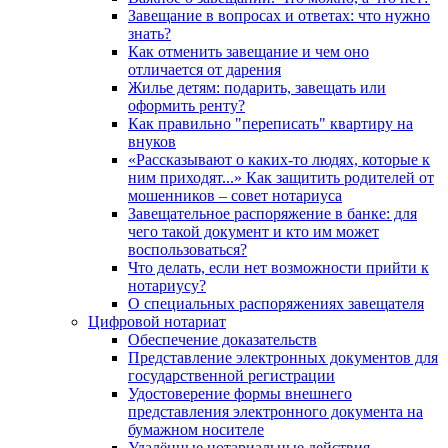
Завещание в вопросах и ответах: что нужно
знать?
Как отменить завещание и чем оно
отличается от дарения
Жилье детям: подарить, завещать или
оформить ренту?
Как правильно "переписать" квартиру на
внуков
«Рассказывают о каких-то людях, которые к
ним приходят...» Как защитить родителей от
мошенников – совет нотариуса
Завещательное распоряжение в банке: для
чего такой документ и кто им может
воспользоваться?
Что делать, если нет возможности прийти к
нотариусу?
О специальных распоряжениях завещателя
Цифровой нотариат
Обеспечение доказательств
Представление электронных документов для
государственной регистрации
Удостоверение формы внешнего
представления электронного документа на
бумажном носителе
Удалённые нотариальные действия