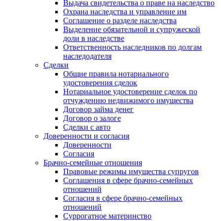
Выдача свидетельства о праве на наследство
Охрана наследства и управление им
Соглашение о разделе наследства
Выделение обязательной и супружеской
доли в наследстве
Ответственность наследников по долгам
наследодателя
Сделки
Общие правила нотариального
удостоверения сделок
Нотариальное удостоверение сделок по
отчуждению недвижимого имущества
Договор займа денег
Договор о залоге
Сделки с авто
Доверенности и согласия
Доверенности
Согласия
Брачно-семейные отношения
Правовые режимы имущества супругов
Соглашения в сфере брачно-семейных
отношений
Согласия в сфере брачно-семейных
отношений
Суррогатное материнство