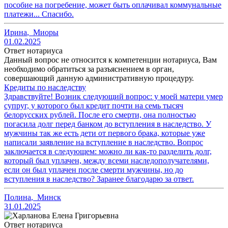
пособие на погребение, может быть оплачивал коммунальные
платежи... Спасибо.
Ирина
,
Миоры
01.02.2025
Ответ нотариуса
Данный вопрос не относится к компетенции нотариуса, Вам
необходимо обратиться за разъяснением в орган,
совершающий данную административную процедуру.
Кредиты по наследству
Здравствуйте! Возник следующий вопрос: у моей матери умер
супруг, у которого был кредит почти на семь тысяч
белорусских рублей. После его смерти, она полностью
погасила долг перед банком до вступления в наследство. У
мужчины так же есть дети от первого брака, которые уже
написали заявление на вступление в наследство. Вопрос
заключается в следующем: можно ли как-то разделить долг,
который был уплачен, между всеми наследополучателями,
если он был уплачен после смерти мужчины, но до
вступления в наследство? Заранее благодарю за ответ.
Полина
,
Минск
31.01.2025
Ответ нотариуса