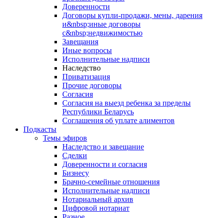
Доверенности
Договоры купли-продажи, мены, дарения
и&nbsp;иные договоры
с&nbsp;недвижимостью
Завещания
Иные вопросы
Исполнительные надписи
Наследство
Приватизация
Прочие договоры
Согласия
Согласия на выезд ребенка за пределы
Республики Беларусь
Соглашения об уплате алиментов
Подкасты
Темы эфиров
Наследство и завещание
Сделки
Доверенности и согласия
Бизнесу
Брачно-семейные отношения
Исполнительные надписи
Нотариальный архив
Цифровой нотариат
Разное