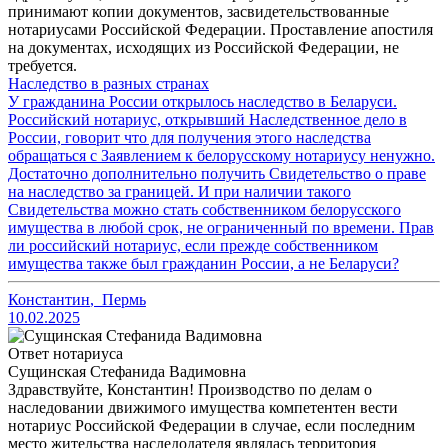
принимают копии документов, засвидетельствованные
нотариусами Российской Федерации. Проставление апостиля
на документах, исходящих из Российской Федерации, не
требуется.
Наследство в разных странах
У гражданина России открылось наследство в Беларуси.
Российский нотариус, открывший Наследственное дело в
России, говорит что для получения этого наследства
обращаться с Заявлением к белорусскому нотариусу ненужно.
Достаточно дополнительно получить Свидетельство о праве
на наследство за границей. И при наличии такого
Свидетельства можно стать собственником белорусского
имущества в любой срок, не ограниченный по времени. Прав
ли российский нотариус, если прежде собственником
имущества также был гражданин России, а не Беларуси?
Константин
,
Пермь
10.02.2025
Ответ нотариуса
Сущинская Стефанида Вадимовна
Здравствуйте, Константин! Производство по делам о
наследовании движимого имущества компетентен вести
нотариус Российской Федерации в случае, если последним
место жительства наследодателя являлась территория