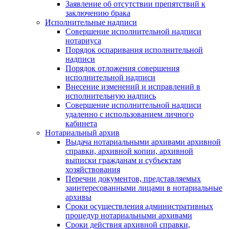
Заявление об отсутствии препятствий к
заключению брака
Исполнительные надписи
Совершение исполнительной надписи
нотариуса
Порядок оспаривания исполнительной
надписи
Порядок отложения совершения
исполнительной надписи
Внесение изменений и исправлений в
исполнительную надпись
Совершение исполнительной надписи
удаленно с использованием личного
кабинета
Нотариальный архив
Выдача нотариальными архивами архивной
справки, архивной копии, архивной
выписки гражданам и субъектам
хозяйствования
Перечни документов, представляемых
заинтересованными лицами в нотариальные
архивы
Сроки осуществления административных
процедур нотариальными архивами
Сроки действия архивной справки,