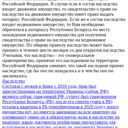
Российской Федерации. В случае если в состав наследства
входит движимое имущество, то свидетельство о праве на
наследство на движимое имущество имеет право выдать
нотариус Российской Федерации. Если же в состав наследства
входит недвижимое имущество, то Вам необходимо
обратиться к нотариусу Республики Беларусь по месту
нахождения недвижимого имущества для получения
свидетельства о праве на наследство на недвижимое
имущество. По общему правилу наследство может быть
принято в течение шести месяцев со дня открытия наследства.
Учитывая, что наследство – это универсальное
правопреемство, принятие его наследником на территории
Российской Федерации означает, что такой наследник принял
наследство, где бы оно ни находилось и в чем бы оно ни
заключалось.
Наследство
Состояла с мужем в браке с 2019 года, брак был
зарегистрирован на территории Украины (сейчас РФ),
являюсь сейчас гражданкой РФ, супруг был гражданином
Республики Беларусь (РБ), после его смерти (умер в РБ)
осталась квартира в РБ (приобретенная в 2020 году), иного
имущества нет, но имеется завещание на всю квартиру на
племянницу, имею ли я обязательную долю в наследстве на
квартиру, какие документы необходимо предоставить для
вступления в наследство, нужно ли документы Украины и