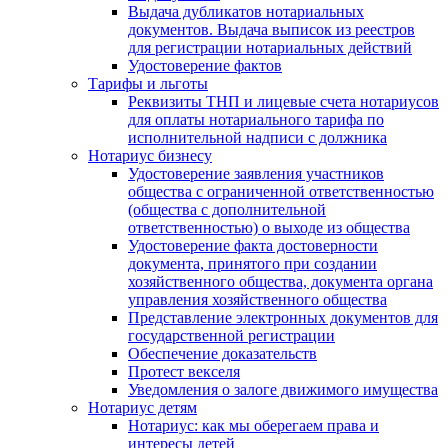
Выдача дубликатов нотариальных
документов. Выдача выписок из реестров
для регистрации нотариальных действий
Удостоверение фактов
Тарифы и льготы
Реквизиты ТНП и лицевые счета нотариусов
для оплаты нотариального тарифа по
исполнительной надписи с должника
Нотариус бизнесу
Удостоверение заявления участников
общества с ограниченной ответственностью
(общества с дополнительной
ответственностью) о выходе из общества
Удостоверение факта достоверности
документа, принятого при создании
хозяйственного общества, документа органа
управления хозяйственного общества
Представление электронных документов для
государственной регистрации
Обеспечение доказательств
Протест векселя
Уведомления о залоге движимого имущества
Нотариус детям
Нотариус: как мы оберегаем права и
интересы детей