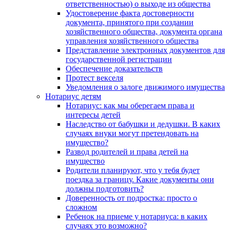
ответственностью) о выходе из общества
Удостоверение факта достоверности
документа, принятого при создании
хозяйственного общества, документа органа
управления хозяйственного общества
Представление электронных документов для
государственной регистрации
Обеспечение доказательств
Протест векселя
Уведомления о залоге движимого имущества
Нотариус детям
Нотариус: как мы оберегаем права и
интересы детей
Наследство от бабушки и дедушки. В каких
случаях внуки могут претендовать на
имущество?
Развод родителей и права детей на
имущество
Родители планируют, что у тебя будет
поездка за границу. Какие документы они
должны подготовить?
Доверенность от подростка: просто о
сложном
Ребенок на приеме у нотариуса: в каких
случаях это возможно?