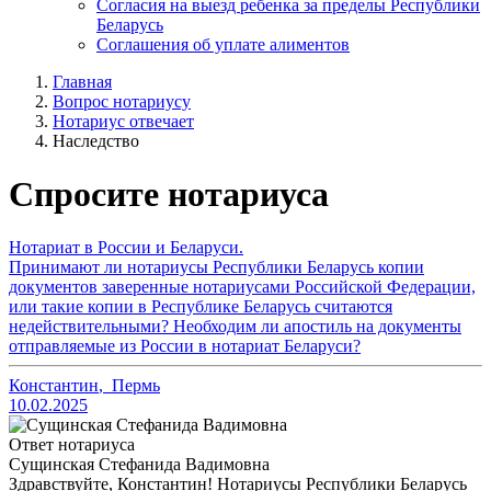
Согласия на выезд ребенка за пределы Республики
Беларусь
Соглашения об уплате алиментов
Главная
Вопрос нотариусу
Нотариус отвечает
Наследство
Спросите нотариуса
Нотариат в России и Беларуси.
Принимают ли нотариусы Республики Беларусь копии
документов заверенные нотариусами Российской Федерации,
или такие копии в Республике Беларусь считаются
недействительными? Необходим ли апостиль на документы
отправляемые из России в нотариат Беларуси?
Константин
,
Пермь
10.02.2025
Ответ нотариуса
Сущинская Стефанида Вадимовна
Здравствуйте, Константин! Нотариусы Республики Беларусь