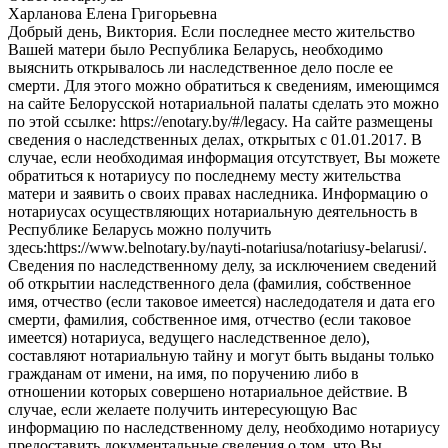
Харланова Елена Григорьевна
Добрый день, Виктория. Если последнее место жительство
Вашей матери было Республика Беларусь, необходимо
выяснить открывалось ли наследственное дело после ее
смерти. Для этого можно обратиться к сведениям, имеющимся
на сайте Белорусской нотариальной палаты сделать это можно
по этой ссылке: https://enotary.by/#/legacy. На сайте размещены
сведения о наследственных делах, открытых с 01.01.2017. В
случае, если необходимая информация отсутствует, Вы можете
обратиться к нотариусу по последнему месту жительства
матери и заявить о своих правах наследника. Информацию о
нотариусах осуществляющих нотариальную деятельность в
Республике Беларусь можно получить
здесь:https://www.belnotary.by/nayti-notariusa/notariusy-belarusi/.
Сведения по наследственному делу, за исключением сведений
об открытии наследственного дела (фамилия, собственное
имя, отчество (если таковое имеется) наследодателя и дата его
смерти, фамилия, собственное имя, отчество (если таковое
имеется) нотариуса, ведущего наследственное дело),
составляют нотариальную тайну и могут быть выданы только
гражданам от имени, на имя, по поручению либо в
отношении которых совершено нотариальное действие. В
случае, если желаете получить интересующую Вас
информацию по наследственному делу, необходимо нотариусу
предоставить документальные сведения о том, что Вы