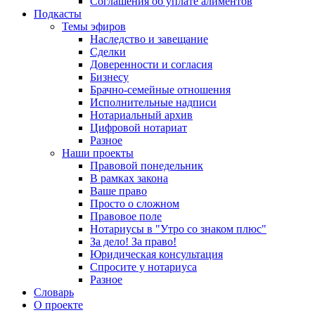
Соглашения об уплате алиментов
Подкасты
Темы эфиров
Наследство и завещание
Сделки
Доверенности и согласия
Бизнесу
Брачно-семейные отношения
Исполнительные надписи
Нотариальный архив
Цифровой нотариат
Разное
Наши проекты
Правовой понедельник
В рамках закона
Ваше право
Просто о сложном
Правовое поле
Нотариусы в "Утро со знаком плюс"
За дело! За право!
Юридическая консультация
Спросите у нотариуса
Разное
Словарь
О проекте