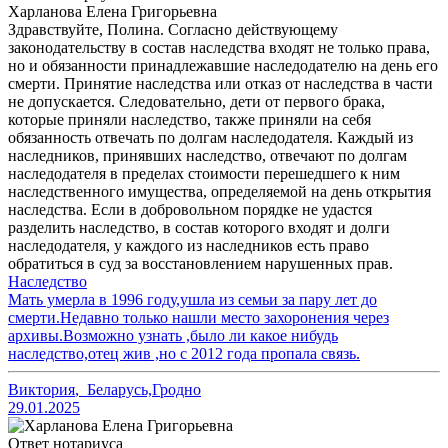
Харланова Елена Григорьевна
Здравствуйте, Полина. Согласно действующему
законодательству в состав наследства входят не только права,
но и обязанности принадлежавшие наследодателю на день его
смерти. Принятие наследства или отказ от наследства в части
не допускается. Следовательно, дети от первого брака,
которые приняли наследство, также приняли на себя
обязанность отвечать по долгам наследодателя. Каждый из
наследников, принявших наследство, отвечают по долгам
наследодателя в пределах стоимости перешедшего к ним
наследственного имущества, определяемой на день открытия
наследства. Если в добровольном порядке не удастся
разделить наследство, в состав которого входят и долги
наследодателя, у каждого из наследников есть право
обратиться в суд за восстановлением нарушенных прав.
Наследство
Мать умерла в 1996 году,ушла из семьи за пару лет до
смерти.Недавно только нашли место захоронения через
архивы.Возможно узнать ,было ли какое нибудь
наследство,отец жив ,но с 2012 года пропала связь.
Виктория
,
Беларусь,Гродно
29.01.2025
Ответ нотариуса