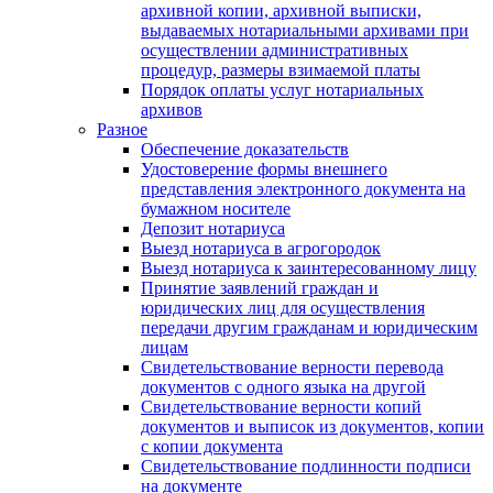
архивной копии, архивной выписки,
выдаваемых нотариальными архивами при
осуществлении административных
процедур, размеры взимаемой платы
Порядок оплаты услуг нотариальных
архивов
Разное
Обеспечение доказательств
Удостоверение формы внешнего
представления электронного документа на
бумажном носителе
Депозит нотариуса
Выезд нотариуса в агрогородок
Выезд нотариуса к заинтересованному лицу
Принятие заявлений граждан и
юридических лиц для осуществления
передачи другим гражданам и юридическим
лицам
Свидетельствование верности перевода
документов с одного языка на другой
Свидетельствование верности копий
документов и выписок из документов, копии
с копии документа
Свидетельствование подлинности подписи
на документе