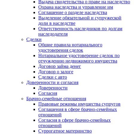
Выдача свидетельства о праве на наследство
Охрана наследства и управление им
Соглашение о разделе наследства
Выделение обязательной и супружеской
доли в наследстве
Ответственность наследников по долгам
наследодателя
Сделки
Общие правила нотариального
удостоверения сделок
Нотариальное удостоверение сделок по
отчуждению недвижимого имущества
Договор займа денег
Договор о залоге
Сделки с авто
Доверенности и согласия
Доверенности
Согласия
Брачно-семейные отношения
Правовые режимы имущества супругов
Соглашения в сфере брачно-семейных
отношений
Согласия в сфере брачно-семейных
отношений
Суррогатное материнство