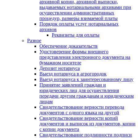
архивной копии, архивной выписки,
выдаваемых нотариальными архивами при
осуществлении административных
процедур, размеры взимаемой платы
Порядок оплаты услуг нотариальных
архивов
Реквизиты для оплаты
Разное
Обеспечение доказательств
Удостоверение формы внешнего
представления электронного документа на
бумажном носителе
Депозит нотариуса
Выезд нотариуса в агрогородок
Выезд нотариуса к заинтересованному лицу
Принятие заявлений граждан и
юридических лиц для осуществления
передачи другим гражданам и юридическим
лицам
Свидетельствование верности перевода
документов с одного языка на другой
Свидетельствование верности копий
документов и выписок из документов, копии
с копии документа
Свидетельствование подлинности подписи