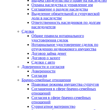
Выдача свидетельства о праве на наследство
Охрана наследства и управление им
Соглашение о разделе наследства
Выделение обязательной и супружеской
доли в наследстве
Ответственность наследников по долгам
наследодателя
Сделки
Общие правила нотариального
удостоверения сделок
Нотариальное удостоверение сделок по
отчуждению недвижимого имущества
Договор займа денег
Договор о залоге
Сделки с авто
Доверенности и согласия
Доверенности
Согласия
Брачно-семейные отношения
Правовые режимы имущества супругов
Соглашения в сфере брачно-семейных
отношений
Согласия в сфере брачно-семейных
отношений
Суррогатное материнство