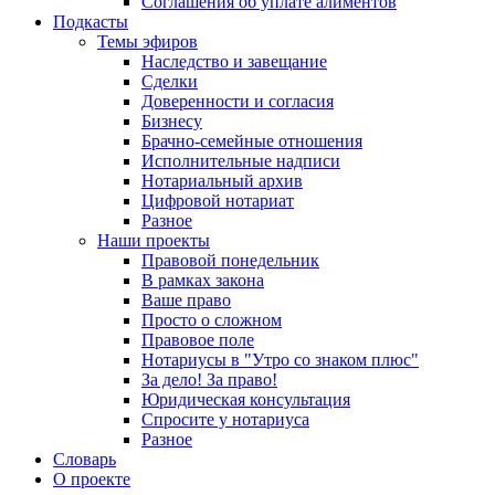
Соглашения об уплате алиментов
Подкасты
Темы эфиров
Наследство и завещание
Сделки
Доверенности и согласия
Бизнесу
Брачно-семейные отношения
Исполнительные надписи
Нотариальный архив
Цифровой нотариат
Разное
Наши проекты
Правовой понедельник
В рамках закона
Ваше право
Просто о сложном
Правовое поле
Нотариусы в "Утро со знаком плюс"
За дело! За право!
Юридическая консультация
Спросите у нотариуса
Разное
Словарь
О проекте