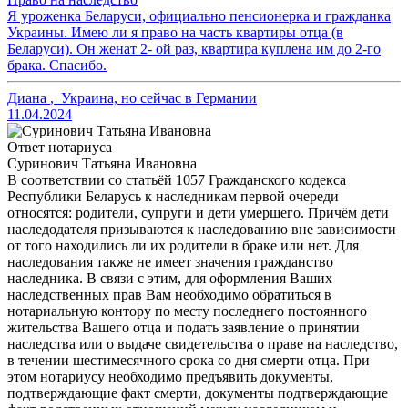
Я уроженка Беларуси, официально пенсионерка и гражданка
Украины. Имею ли я право на часть квартиры отца (в
Беларуси). Он женат 2- ой раз, квартира куплена им до 2-го
брака. Спасибо.
Диана
,
Украина, но сейчас в Германии
11.04.2024
Ответ нотариуса
Суринович Татьяна Ивановна
В соответствии со статьёй 1057 Гражданского кодекса
Республики Беларусь к наследникам первой очереди
относятся: родители, супруги и дети умершего. Причём дети
наследодателя призываются к наследованию вне зависимости
от того находились ли их родители в браке или нет. Для
наследования также не имеет значения гражданство
наследника. В связи с этим, для оформления Ваших
наследственных прав Вам необходимо обратиться в
нотариальную контору по месту последнего постоянного
жительства Вашего отца и подать заявление о принятии
наследства или о выдаче свидетельства о праве на наследство,
в течении шестимесячного срока со дня смерти отца. При
этом нотариусу необходимо предъявить документы,
подтверждающие факт смерти, документы подтверждающие