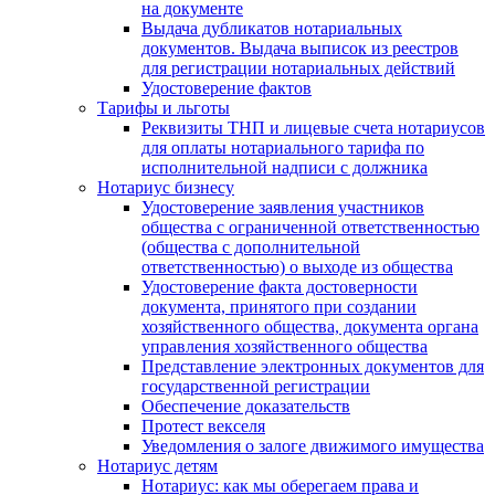
на документе
Выдача дубликатов нотариальных
документов. Выдача выписок из реестров
для регистрации нотариальных действий
Удостоверение фактов
Тарифы и льготы
Реквизиты ТНП и лицевые счета нотариусов
для оплаты нотариального тарифа по
исполнительной надписи с должника
Нотариус бизнесу
Удостоверение заявления участников
общества с ограниченной ответственностью
(общества с дополнительной
ответственностью) о выходе из общества
Удостоверение факта достоверности
документа, принятого при создании
хозяйственного общества, документа органа
управления хозяйственного общества
Представление электронных документов для
государственной регистрации
Обеспечение доказательств
Протест векселя
Уведомления о залоге движимого имущества
Нотариус детям
Нотариус: как мы оберегаем права и