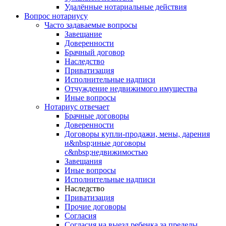
Удалённые нотариальные действия
Вопрос нотариусу
Часто задаваемые вопросы
Завещание
Доверенности
Брачный договор
Наследство
Приватизация
Исполнительные надписи
Отчуждение недвижимого имущества
Иные вопросы
Нотариус отвечает
Брачные договоры
Доверенности
Договоры купли-продажи, мены, дарения
и&nbsp;иные договоры
с&nbsp;недвижимостью
Завещания
Иные вопросы
Исполнительные надписи
Наследство
Приватизация
Прочие договоры
Согласия
Согласия на выезд ребенка за пределы