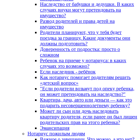
Наследство от бабушки и дедушки. В каких
случаях внуки могут претендовать на
имущество?
Развод родителей и права детей на
имущество
Родители планируют, что у тебя будет
поездка за границу. Какие документы они
должны подготовить?
Доверенность от подростка: просто о
сложном
Ребенок на приеме у нотариуса: в каких
случаях это возможно?
Если наследник - ребёнок
Как нотариус помогает родителям решить
«детский вопрос»
"Если родители возьмут под опеку ребенка,
он может претендовать на наследство?"
Квартира, дача, авто или деньги — как это
подарить несовершеннолетнему ребенку?
Может ли сын или дочь наследовать
квартиру родителя, если ранее он был лишен
родительских прав на этого ребенка?
Эмансипация
Нотариус пожилым людям
Важное о завещании. Что можно, а что нет?