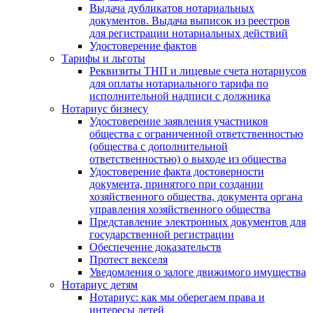
Выдача дубликатов нотариальных
документов. Выдача выписок из реестров
для регистрации нотариальных действий
Удостоверение фактов
Тарифы и льготы
Реквизиты ТНП и лицевые счета нотариусов
для оплаты нотариального тарифа по
исполнительной надписи с должника
Нотариус бизнесу
Удостоверение заявления участников
общества с ограниченной ответственностью
(общества с дополнительной
ответственностью) о выходе из общества
Удостоверение факта достоверности
документа, принятого при создании
хозяйственного общества, документа органа
управления хозяйственного общества
Представление электронных документов для
государственной регистрации
Обеспечение доказательств
Протест векселя
Уведомления о залоге движимого имущества
Нотариус детям
Нотариус: как мы оберегаем права и
интересы детей