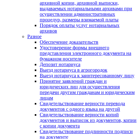
архивной копии, архивной выписки,
выдаваемых нотариальными архивами при
осуществлении административных
процедур, размеры взимаемой платы
Порядок оплаты услуг нотариальных
архивов
Разное
Обеспечение доказательств
Удостоверение формы внешнего
представления электронного документа на
бумажном носителе
Депозит нотариуса
Выезд нотариуса в агрогородок
Выезд нотариуса к заинтересованному лицу
Принятие заявлений граждан и
юридических лиц для осуществления
передачи другим гражданам и юридическим
лицам
Свидетельствование верности перевода
документов с одного языка на другой
Свидетельствование верности копий
документов и выписок из документов, копии
с копии документа
Свидетельствование подлинности подписи
на документе