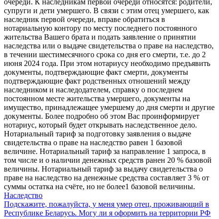
очереди. К наследникам первой очереди относятся: родители,
супруги и дети умершего. В связи с этим отец умершего, как
наследник первой очереди, вправе обратиться в
нотариальную контору по месту последнего постоянного
жительства Вашего брата и подать заявление о принятии
наследства или о выдаче свидетельства о праве на наследство,
в течении шестимесячного срока со дня его смерти, т.е. до 2
июня 2024 года. При этом нотариусу необходимо предъявить
документы, подтверждающие факт смерти, документы
подтверждающие факт родственных отношений между
наследником и наследодателем, справку о последнем
постоянном месте жительства умершего, документы на
имущество, принадлежащее умершему до дня смерти и другие
документы. Более подробно об этом Вас проинформирует
нотариус, который будет открывать наследственное дело.
Нотариальный тариф за подготовку заявления о выдаче
свидетельства о праве на наследство равен 1 базовой
величине. Нотариальный тариф за направление 1 запроса, в
том числе и о наличии денежных средств ранен 20 % базовой
величины. Нотариальный тариф за выдачу свидетельства о
праве на наследство на денежные средства составляет 3 % от
суммы остатка на счёте, но не более1 базовой величины.
Наследство
Подскажите, пожалуйста, у меня умер отец, проживающий в
Республике Беларусь. Могу ли я оформить на территории РФ