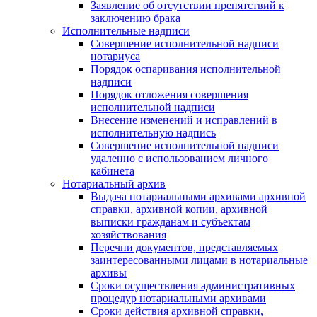
Заявление об отсутствии препятствий к
заключению брака
Исполнительные надписи
Совершение исполнительной надписи
нотариуса
Порядок оспаривания исполнительной
надписи
Порядок отложения совершения
исполнительной надписи
Внесение изменений и исправлений в
исполнительную надпись
Совершение исполнительной надписи
удаленно с использованием личного
кабинета
Нотариальный архив
Выдача нотариальными архивами архивной
справки, архивной копии, архивной
выписки гражданам и субъектам
хозяйствования
Перечни документов, представляемых
заинтересованными лицами в нотариальные
архивы
Сроки осуществления административных
процедур нотариальными архивами
Сроки действия архивной справки,