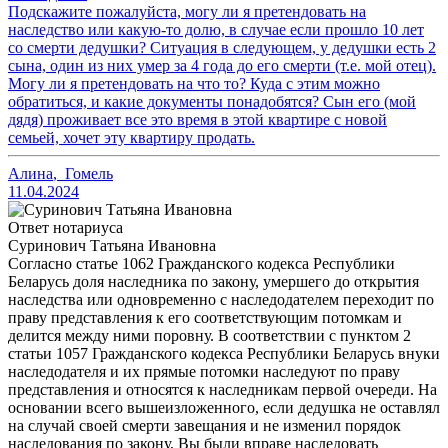
Подскажите пожалуйста, могу ли я претендовать на
наследство или какую-то долю, в случае если прошло 10 лет
со смерти дедушки? Ситуация в следующем, у дедушки есть 2
сына, один из них умер за 4 года до его смерти (т.е. мой отец).
Могу ли я претендовать на что то? Куда с этим можно
обратиться, и какие документы понадобятся? Сын его (мой
дядя) проживает все это время в этой квартире с новой
семьей, хочет эту квартиру продать.
Алина
,
Гомель
11.04.2024
Ответ нотариуса
Суринович Татьяна Ивановна
Согласно статье 1062 Гражданского кодекса Республики
Беларусь доля наследника по закону, умершего до открытия
наследства или одновременно с наследодателем переходит по
праву представления к его соответствующим потомкам и
делится между ними поровну. В соответствии с пунктом 2
статьи 1057 Гражданского кодекса Республики Беларусь внуки
наследодателя и их прямые потомки наследуют по праву
представления и относятся к наследникам первой очереди. На
основании всего вышеизложенного, если дедушка не оставлял
на случай своей смерти завещания и не изменил порядок
наследования по закону, Вы были вправе наследовать