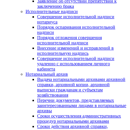
Заявление об отсутствии препятствий к
заключению брака
Исполнительные надписи
Совершение исполнительной надписи
нотариуса
Порядок оспаривания исполнительной
надписи
Порядок отложения совершения
исполнительной надписи
Внесение изменений и исправлений в
исполнительную надпись
Совершение исполнительной надписи
удаленно с использованием личного
кабинета
Нотариальный архив
Выдача нотариальными архивами архивной
справки, архивной копии, архивной
выписки гражданам и субъектам
хозяйствования
Перечни документов, представляемых
заинтересованными лицами в нотариальные
архивы
Сроки осуществления административных
процедур нотариальными архивами
Сроки действия архивной справки,