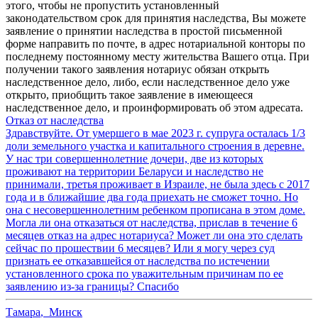
этого, чтобы не пропустить установленный
законодательством срок для принятия наследства, Вы можете
заявление о принятии наследства в простой письменной
форме направить по почте, в адрес нотариальной конторы по
последнему постоянному месту жительства Вашего отца. При
получении такого заявления нотариус обязан открыть
наследственное дело, либо, если наследственное дело уже
открыто, приобщить такое заявление в имеющееся
наследственное дело, и проинформировать об этом адресата.
Отказ от наследства
Здравствуйте. От умершего в мае 2023 г. супруга осталась 1/3
доли земельного участка и капитального строения в деревне.
У нас три совершеннолетние дочери, две из которых
проживают на территории Беларуси и наследство не
принимали, третья проживает в Израиле, не была здесь с 2017
года и в ближайшие два года приехать не сможет точно. Но
она с несовершеннолетним ребенком прописана в этом доме.
Могла ли она отказаться от наследства, прислав в течение 6
месяцев отказ на адрес нотариуса? Может ли она это сделать
сейчас по прошествии 6 месяцев? Или я могу через суд
признать ее отказавшейся от наследства по истечении
установленного срока по уважительным причинам по ее
заявлению из-за границы? Спасибо
Тамара
,
Минск