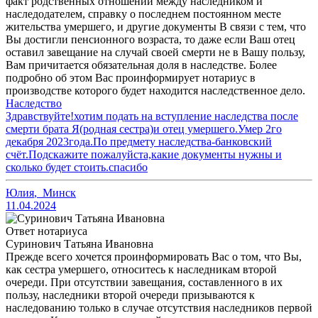
факт родственных отношений между наследником и
наследодателем, справку о последнем постоянном месте
жительства умершего, и другие документы В связи с тем, что
Вы достигли пенсионного возраста, то даже если Ваш отец
оставил завещание на случай своей смерти не в Вашу пользу,
Вам причитается обязательная доля в наследстве. Более
подробно об этом Вас проинформирует нотариус в
производстве которого будет находится наследственное дело.
Наследство
Здравствуйте!хотим подать на вступление наследства после
смерти брата Я(родная сестра)и отец умершего.Умер 2го
декабря 2023года.По предмету наследства-банковский
счёт.Подскажите пожалуйста,какие документы нужны и
сколько будет стоить.спасибо
Юлия
,
Минск
11.04.2024
Ответ нотариуса
Суринович Татьяна Ивановна
Прежде всего хочется проинформировать Вас о том, что Вы,
как сестра умершего, относитесь к наследникам второй
очереди. При отсутствии завещания, составленного в их
пользу, наследники второй очереди призываются к
наследованию только в случае отсутствия наследников первой