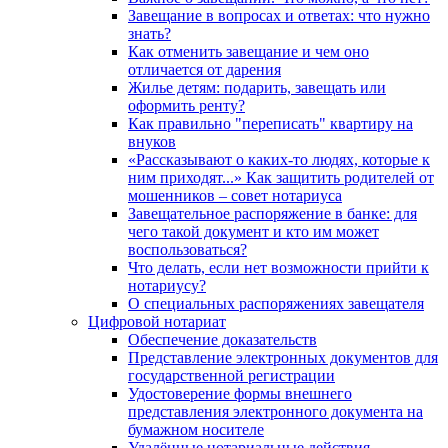
Завещание в вопросах и ответах: что нужно
знать?
Как отменить завещание и чем оно
отличается от дарения
Жилье детям: подарить, завещать или
оформить ренту?
Как правильно "переписать" квартиру на
внуков
«Рассказывают о каких-то людях, которые к
ним приходят...» Как защитить родителей от
мошенников – совет нотариуса
Завещательное распоряжение в банке: для
чего такой документ и кто им может
воспользоваться?
Что делать, если нет возможности прийти к
нотариусу?
О специальных распоряжениях завещателя
Цифровой нотариат
Обеспечение доказательств
Представление электронных документов для
государственной регистрации
Удостоверение формы внешнего
представления электронного документа на
бумажном носителе
Удалённые нотариальные действия