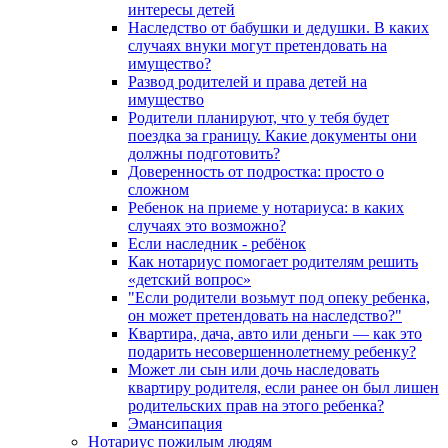
интересы детей
Наследство от бабушки и дедушки. В каких
случаях внуки могут претендовать на
имущество?
Развод родителей и права детей на
имущество
Родители планируют, что у тебя будет
поездка за границу. Какие документы они
должны подготовить?
Доверенность от подростка: просто о
сложном
Ребенок на приеме у нотариуса: в каких
случаях это возможно?
Если наследник - ребёнок
Как нотариус помогает родителям решить
«детский вопрос»
"Если родители возьмут под опеку ребенка,
он может претендовать на наследство?"
Квартира, дача, авто или деньги — как это
подарить несовершеннолетнему ребенку?
Может ли сын или дочь наследовать
квартиру родителя, если ранее он был лишен
родительских прав на этого ребенка?
Эмансипация
Нотариус пожилым людям