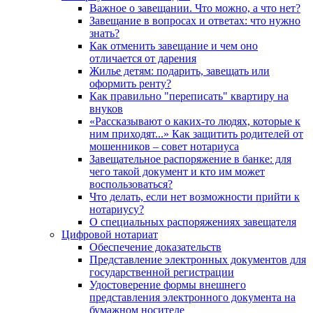
Важное о завещании. Что можно, а что нет?
Завещание в вопросах и ответах: что нужно
знать?
Как отменить завещание и чем оно
отличается от дарения
Жилье детям: подарить, завещать или
оформить ренту?
Как правильно "переписать" квартиру на
внуков
«Рассказывают о каких-то людях, которые к
ним приходят...» Как защитить родителей от
мошенников – совет нотариуса
Завещательное распоряжение в банке: для
чего такой документ и кто им может
воспользоваться?
Что делать, если нет возможности прийти к
нотариусу?
О специальных распоряжениях завещателя
Цифровой нотариат
Обеспечение доказательств
Представление электронных документов для
государственной регистрации
Удостоверение формы внешнего
представления электронного документа на
бумажном носителе