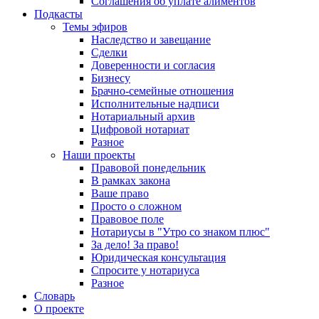
Соглашения об уплате алиментов
Подкасты
Темы эфиров
Наследство и завещание
Сделки
Доверенности и согласия
Бизнесу
Брачно-семейные отношения
Исполнительные надписи
Нотариальный архив
Цифровой нотариат
Разное
Наши проекты
Правовой понедельник
В рамках закона
Ваше право
Просто о сложном
Правовое поле
Нотариусы в "Утро со знаком плюс"
За дело! За право!
Юридическая консультация
Спросите у нотариуса
Разное
Словарь
О проекте