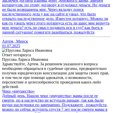
заключен договор взаймы денег денежного займа, заверен
нотариусом. по этому договору я отдолжил деньги. Но деньги
не были возвращены мне. Через вкладку поиск
наследственного дела у вас на сайте я узнал, что было
открыто наследственное дело. Известен нотариус. Можно ли
как-то узнать через этого нотариуса есть ли шанс мне вернуть
мои деньги? есть ли смысл подавать иск в суд? как быть в
данной ситуации! помогите разобраться, пожалуйста
Артем
,
Минск
01.07.2025
Ответ нотариуса
Прусова Лариса Ивановна
Здравствуйте, Артем. За решением указанного вопроса
необходимо обращаться в судебные органы, предварительно
получив юридическую консультацию для защиты своих прав,
в том числе при помощи адвокатов, о возможности,
перспективе и целесообразности проведения каких-либо
действий.
Чеки «имущество»
Добрый день. Нашли чеки «имущества» мамы после ее
смерти, но в наследство не вступали раньше, так как были
внуки наследники по завещанию. Подскажите , пожалуйста,
можно ли сейчас вступить спустя 7 лет после смерти мамы в