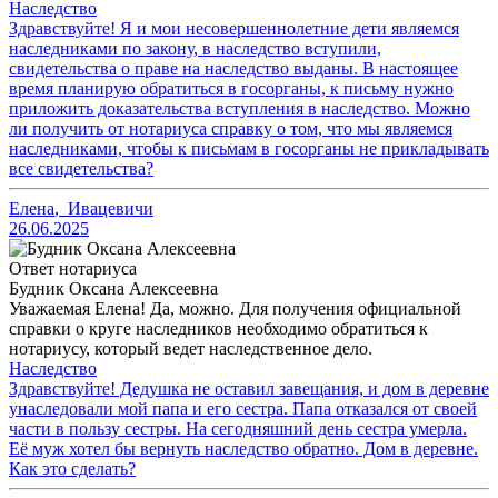
Наследство
Здравствуйте! Я и мои несовершеннолетние дети являемся
наследниками по закону, в наследство вступили,
свидетельства о праве на наследство выданы. В настоящее
время планирую обратиться в госорганы, к письму нужно
приложить доказательства вступления в наследство. Можно
ли получить от нотариуса справку о том, что мы являемся
наследниками, чтобы к письмам в госорганы не прикладывать
все свидетельства?
Елена
,
Ивацевичи
26.06.2025
Ответ нотариуса
Будник Оксана Алексеевна
Уважаемая Елена! Да, можно. Для получения официальной
справки о круге наследников необходимо обратиться к
нотариусу, который ведет наследственное дело.
Наследство
Здравствуйте! Дедушка не оставил завещания, и дом в деревне
унаследовали мой папа и его сестра. Папа отказался от своей
части в пользу сестры. На сегодняшний день сестра умерла.
Её муж хотел бы вернуть наследство обратно. Дом в деревне.
Как это сделать?