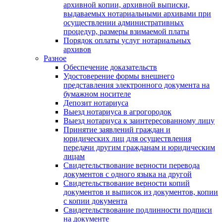
архивной копии, архивной выписки,
выдаваемых нотариальными архивами при
осуществлении административных
процедур, размеры взимаемой платы
Порядок оплаты услуг нотариальных
архивов
Разное
Обеспечение доказательств
Удостоверение формы внешнего
представления электронного документа на
бумажном носителе
Депозит нотариуса
Выезд нотариуса в агрогородок
Выезд нотариуса к заинтересованному лицу
Принятие заявлений граждан и
юридических лиц для осуществления
передачи другим гражданам и юридическим
лицам
Свидетельствование верности перевода
документов с одного языка на другой
Свидетельствование верности копий
документов и выписок из документов, копии
с копии документа
Свидетельствование подлинности подписи
на документе