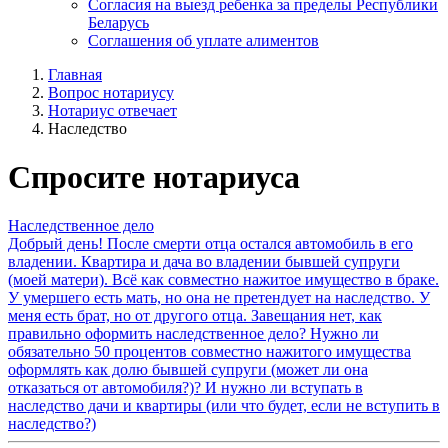
Согласия на выезд ребенка за пределы Республики
Беларусь
Соглашения об уплате алиментов
Главная
Вопрос нотариусу
Нотариус отвечает
Наследство
Спросите нотариуса
Наследственное дело
Добрый день! После смерти отца остался автомобиль в его
владении. Квартира и дача во владении бывшей супруги
(моей матери). Всё как совместно нажитое имущество в браке.
У умершего есть мать, но она не претендует на наследство. У
меня есть брат, но от другого отца. Завещания нет, как
правильно оформить наследственное дело? Нужно ли
обязательно 50 процентов совместно нажитого имущества
оформлять как долю бывшей супруги (может ли она
отказаться от автомобиля?)? И нужно ли вступать в
наследство дачи и квартиры (или что будет, если не вступить в
наследство?)