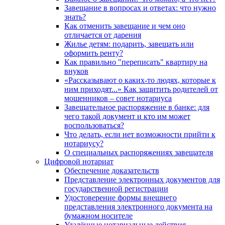
Завещание в вопросах и ответах: что нужно
знать?
Как отменить завещание и чем оно
отличается от дарения
Жилье детям: подарить, завещать или
оформить ренту?
Как правильно "переписать" квартиру на
внуков
«Рассказывают о каких-то людях, которые к
ним приходят...» Как защитить родителей от
мошенников – совет нотариуса
Завещательное распоряжение в банке: для
чего такой документ и кто им может
воспользоваться?
Что делать, если нет возможности прийти к
нотариусу?
О специальных распоряжениях завещателя
Цифровой нотариат
Обеспечение доказательств
Представление электронных документов для
государственной регистрации
Удостоверение формы внешнего
представления электронного документа на
бумажном носителе
Удалённые нотариальные действия