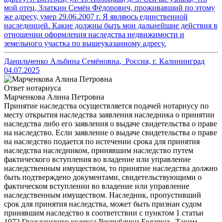
мой отец, Златкин Семён Фёдорович, проживавший по этому
же адресу, умер 29.06.2007 г. Я являюсь единственной
наследницей. Какие должны быть мои дальнейшие действия в
отношении оформления наследства недвижимости и
земельного участка по вышеуказанному адресу.
Данильченко Альбина Семёновна
,
Россия, г. Калининград
04.07.2025
Ответ нотариуса
Марченкова Алина Петровна
Принятие наследства осуществляется подачей нотариусу по
месту открытия наследства заявления наследника о принятии
наследства либо его заявления о выдаче свидетельства о праве
на наследство. Если заявление о выдаче свидетельства о праве
на наследство подается по истечении срока для принятия
наследства наследником, принявшим наследство путем
фактического вступления во владение или управление
наследственным имуществом, то принятие наследства должно
быть подтверждено документами, свидетельствующими о
фактическом вступлении во владение или управление
наследственным имуществом. Наследник, пропустивший
срок для принятия наследства, может быть признан судом
принявшим наследство в соответствии с пунктом 1 статьи
1072 Гражданского кодекса Республики Беларусь. Таким