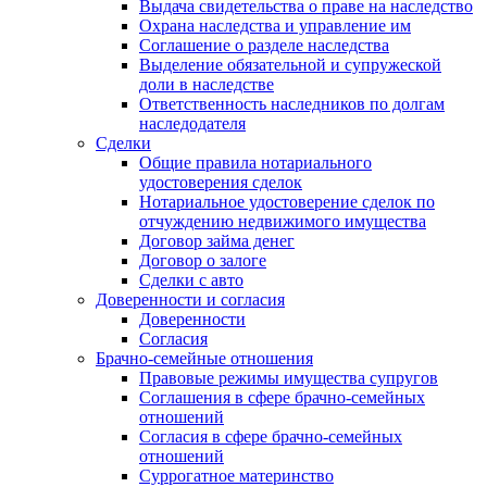
Выдача свидетельства о праве на наследство
Охрана наследства и управление им
Соглашение о разделе наследства
Выделение обязательной и супружеской
доли в наследстве
Ответственность наследников по долгам
наследодателя
Сделки
Общие правила нотариального
удостоверения сделок
Нотариальное удостоверение сделок по
отчуждению недвижимого имущества
Договор займа денег
Договор о залоге
Сделки с авто
Доверенности и согласия
Доверенности
Согласия
Брачно-семейные отношения
Правовые режимы имущества супругов
Соглашения в сфере брачно-семейных
отношений
Согласия в сфере брачно-семейных
отношений
Суррогатное материнство