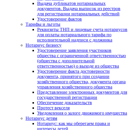
Выдача дубликатов нотариальных
документов. Выдача выписок из реестров
для регистрации нотариальных действий
Удостоверение фактов
Тарифы и льготы
Реквизиты ТНП и лицевые счета нотариусов
для оплаты нотариального тарифа по
исполнительной надписи с должника
Нотариус бизнесу
Удостоверение заявления участников
общества с ограниченной ответственностью
(общества с дополнительной
ответственностью) о выходе из общества
Удостоверение факта достоверности
документа, принятого при создании
хозяйственного общества, документа органа
управления хозяйственного общества
Представление электронных документов для
государственной регистрации
Обеспечение доказательств
Протест векселя
Уведомления о залоге движимого имущества
Нотариус детям
Нотариус: как мы оберегаем права и
интересы детей