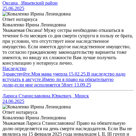
Оксана
,
Ивьевский район
25.06.2025
Ответ нотариуса
Коваленко Ирина Леонидовна
Уважаемая Оксана! Мужу сестры необходимо отказаться в
течение 6-ти месяцев со дня смерти супруги в пользу ее брата,
при условии, что отсутствует иное наследственное
имущество. Если имеется другое наследственное имущество,
то согласно гражданскому законодательству варианты тоже
имеются, но ввиду их сложности Вам лучше получить
консультацию у нотариуса лично.
Наследство
Здравствуйте.Моя мама умерла 15.02.25.В наследство надо
вступать в августе.Имею ли я право на обязательную
долю,если мне исполняется 58лет 13.09.25
Лариса Станиславовна Юркевич
,
Минск
24.06.2025
Ответ нотариуса
Коваленко Ирина Леонидовна
Уважаемая Лариса Станиславовна! Право на обязательную
долю определяется на день смерти наследодателя. Если Вы не
являлись на 15 февраля 2025 года инвалидом I, II, III групп и