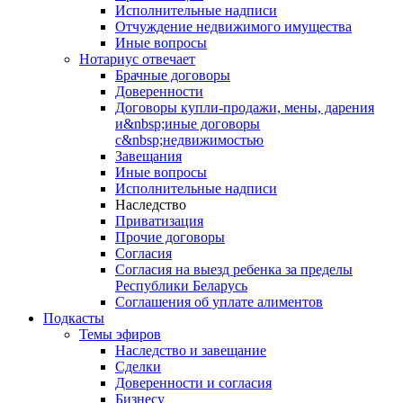
Исполнительные надписи
Отчуждение недвижимого имущества
Иные вопросы
Нотариус отвечает
Брачные договоры
Доверенности
Договоры купли-продажи, мены, дарения
и&nbsp;иные договоры
с&nbsp;недвижимостью
Завещания
Иные вопросы
Исполнительные надписи
Наследство
Приватизация
Прочие договоры
Согласия
Согласия на выезд ребенка за пределы
Республики Беларусь
Соглашения об уплате алиментов
Подкасты
Темы эфиров
Наследство и завещание
Сделки
Доверенности и согласия
Бизнесу