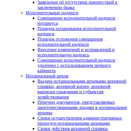
Заявление об отсутствии препятствий к
заключению брака
Исполнительные надписи
Совершение исполнительной надписи
нотариуса
Порядок оспаривания исполнительной
надписи
Порядок отложения совершения
исполнительной надписи
Внесение изменений и исправлений в
исполнительную надпись
Совершение исполнительной надписи
удаленно с использованием личного
кабинета
Нотариальный архив
Выдача нотариальными архивами архивной
справки, архивной копии, архивной
выписки гражданам и субъектам
хозяйствования
Перечни документов, представляемых
заинтересованными лицами в нотариальные
архивы
Сроки осуществления административных
процедур нотариальными архивами
Сроки действия архивной справки,