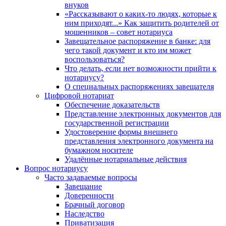
внуков
«Рассказывают о каких-то людях, которые к
ним приходят...» Как защитить родителей от
мошенников – совет нотариуса
Завещательное распоряжение в банке: для
чего такой документ и кто им может
воспользоваться?
Что делать, если нет возможности прийти к
нотариусу?
О специальных распоряжениях завещателя
Цифровой нотариат
Обеспечение доказательств
Представление электронных документов для
государственной регистрации
Удостоверение формы внешнего
представления электронного документа на
бумажном носителе
Удалённые нотариальные действия
Вопрос нотариусу
Часто задаваемые вопросы
Завещание
Доверенности
Брачный договор
Наследство
Приватизация