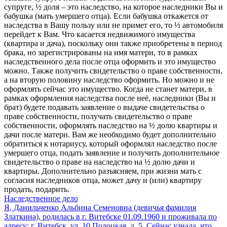
супруге, ½ доля – это наследство, на которое наследники Вы и
бабушка (мать умершего отца). Если бабушка откажется от
наследства в Вашу пользу или не примет его, то ½ автомобиля
перейдет к Вам. Что касается недвижимого имущества
(квартира и дача), поскольку они также приобретены в период
брака, но зарегистрированы на имя матери, то в рамках
наследственного дела после отца оформить и это имущество
можно. Также получить свидетельство о праве собственности,
а на вторую половину наследство оформить. Но можно и не
оформлять сейчас это имущество. Когда не станет матери, в
рамках оформления наследства после неё, наследники (Вы и
брат) будете подавать заявление о выдаче свидетельства о
праве собственности, получать свидетельство о праве
собственности, оформлять наследство на ½ долю квартиры и
дачи после матери. Вам же необходимо будет дополнительно
обратиться к нотариусу, который оформлял наследство после
умершего отца, подать заявление и получить дополнительное
свидетельство о праве на наследство на ½ долю дачи и
квартиры. Дополнительно разъясняем, при жизни мать с
согласия наследников отца, может дачу и (или) квартиру
продать, подарить.
Наследственное дело
Я, Данильченко Альбина Семеновна (девичья фамилия
Златкина), родилась в г. Витебске 01.09.1960 и проживала по
адресу: г. Витебск, ул. 10 Полоцкая, д. 5. Сейчас узнала, что