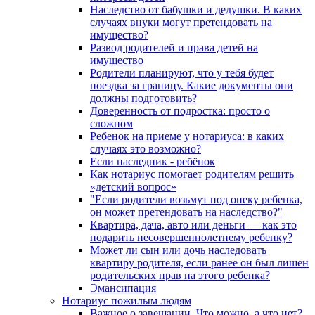
Наследство от бабушки и дедушки. В каких
случаях внуки могут претендовать на
имущество?
Развод родителей и права детей на
имущество
Родители планируют, что у тебя будет
поездка за границу. Какие документы они
должны подготовить?
Доверенность от подростка: просто о
сложном
Ребенок на приеме у нотариуса: в каких
случаях это возможно?
Если наследник - ребёнок
Как нотариус помогает родителям решить
«детский вопрос»
"Если родители возьмут под опеку ребенка,
он может претендовать на наследство?"
Квартира, дача, авто или деньги — как это
подарить несовершеннолетнему ребенку?
Может ли сын или дочь наследовать
квартиру родителя, если ранее он был лишен
родительских прав на этого ребенка?
Эмансипация
Нотариус пожилым людям
Важное о завещании. Что можно, а что нет?