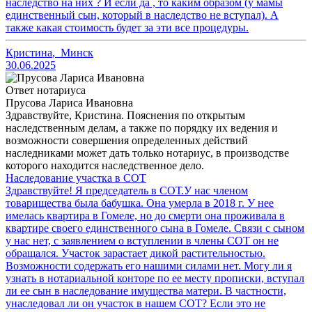
наследство на них ? И если да , то каким образом (у мамы
единственный сын, который в наследство не вступал). А
также какая стоимость будет за эти все процедуры.
Кристина
,
Минск
30.06.2025
Ответ нотариуса
Прусова Лариса Ивановна
Здравствуйте, Кристина. Пояснения по открытым
наследственным делам, а также по порядку их ведения и
возможности совершения определенных действий
наследниками может дать только нотариус, в производстве
которого находится наследственное дело.
Наследование участка в СОТ
Здравствуйте! Я председатель в СОТ.У нас членом
товарищества была бабушка. Она умерла в 2018 г. У нее
имелась квартира в Гомеле, но до смерти она проживала в
квартире своего единственного сына в Гомеле. Связи с сыном
у нас нет, с заявлением о вступлении в члены СОТ он не
обращался. Участок зарастает дикой растительностью.
Возможности содержать его нашими силами нет. Могу ли я
узнать в нотариальной конторе по ее месту прописки, вступал
ли ее сын в наследование имущества матери. В частности,
унаследовал ли он участок в нашем СОТ? Если это не