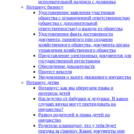
исполнительной надписи с должника
Нотариус бизнесу
Удостоверение заявления участников
общества с ограниченной ответственностью
(общества с дополнительной
ответственностью) о выходе из общества
Удостоверение факта достоверности
документа, принятого при создании
хозяйственного общества, документа органа
управления хозяйственного общества
Представление электронных документов для
государственной регистрации
Обеспечение доказательств
Протест векселя
Уведомления о залоге движимого имущества
Нотариус детям
Нотариус: как мы оберегаем права и
интересы детей
Наследство от бабушки и дедушки. В каких
случаях внуки могут претендовать на
имущество?
Развод родителей и права детей на
имущество
Родители планируют, что у тебя будет
поездка за границу. Какие документы они