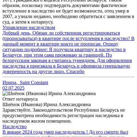
образом, поскольку подтвердить документами фактическое
вступление в наследство не будет возможности, отец умер в
2007, а узнали недавно, необходимо обратиться с заявлением в
суд, а затем к нотариусу.
Управление наследством
Добрый день, Обязан ли собственник регистрироваться
(прописываться) в квартире после вступления в наследство? В
данный момент в квартире никто не прописан. Опишу
ситуацию подробнее: Я получила квартиру в наследство в
Беларуси, при этом сама проживаю за границей. По
белорусским законам я считаюсь тунеядцем. Для оформления
наследства я приезжала в Беларусь и оформила генеральную
доверенность на другое лицо. Спасибо
Ирина
,
Saint Constant
02.07.2025
Ответ нотариуса
Шиёнок (Иванова) Ирина Александровна
Здравствуйте. Законодательством Республики Беларусь не
предусмотрена необходимость регистрации наследника в
наследуемом жилом помещении.
Наследство
В январе 2024 года умер наследодатель ! До его смерти был