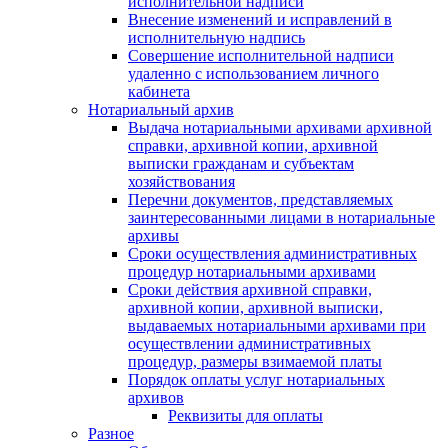
исполнительной надписи
Внесение изменений и исправлений в
исполнительную надпись
Совершение исполнительной надписи
удаленно с использованием личного
кабинета
Нотариальный архив
Выдача нотариальными архивами архивной
справки, архивной копии, архивной
выписки гражданам и субъектам
хозяйствования
Перечни документов, представляемых
заинтересованными лицами в нотариальные
архивы
Сроки осуществления административных
процедур нотариальными архивами
Сроки действия архивной справки,
архивной копии, архивной выписки,
выдаваемых нотариальными архивами при
осуществлении административных
процедур, размеры взимаемой платы
Порядок оплаты услуг нотариальных
архивов
Реквизиты для оплаты
Разное