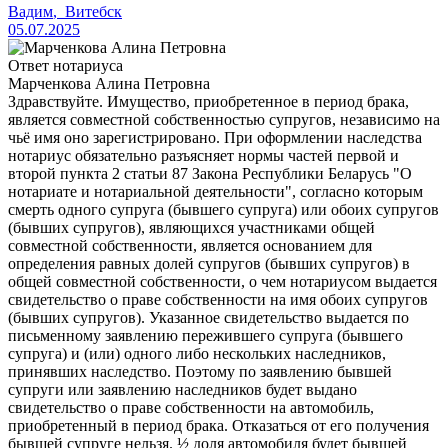
Вадим
,
Витебск
05.07.2025
Ответ нотариуса
Марченкова Алина Петровна
Здравствуйте. Имущество, приобретенное в период брака,
является совместной собственностью супругов, независимо на
чьё имя оно зарегистрировано. При оформлении наследства
нотариус обязательно разъясняет нормы частей первой и
второй пункта 2 статьи 87 Закона Республики Беларусь "О
нотариате и нотариальной деятельности", согласно которым
смерть одного супруга (бывшего супруга) или обоих супругов
(бывших супругов), являющихся участниками общей
совместной собственности, является основанием для
определения равных долей супругов (бывших супругов) в
общей совместной собственности, о чем нотариусом выдается
свидетельство о праве собственности на имя обоих супругов
(бывших супругов). Указанное свидетельство выдается по
письменному заявлению пережившего супруга (бывшего
супруга) и (или) одного либо нескольких наследников,
принявших наследство. Поэтому по заявлению бывшей
супруги или заявлению наследников будет выдано
свидетельство о праве собственности на автомобиль,
приобретенный в период брака. Отказаться от его получения
бывшей супруге нельзя. ½ доля автомобиля будет бывшей