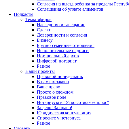
Согласия на выезд ребенка за пределы Респуб
Соглашения об уплате алиментов
Подкасты
Темы эфиров
Наследство и завещание
Сделки
Доверенности и согласия
Бизнесу
Брачно-семейные отношения
Исполнительные надписи
Нотариальный архив
Цифровой нотариат
Разное
Наши проекты
Правовой понедельник
В рамках закона
Ваше право
Просто о сложном
Правовое поле
Нотариусы в "Утро со знаком плюс"
За дело! За право!
Юридическая консультация
Спросите у нотариуса
Разное
Словарь