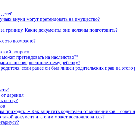
 детей
лучаях внуки могут претендовать на имущество?
а за границу. Какие документы они должны подготовить?
м
аях это возможно?
тский вопрос»
н может претендовать на наследство?"
одарить несовершеннолетнему ребенку?
родителя, если ранее он был лишен родительских прав на этого 
ать?
 от дарения
ь ренту?
ков
им приходят...» Как защитить родителей от мошенников – совет 
о такой документ и кто им может воспользоваться?
отариусу?