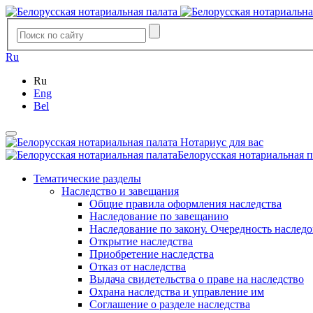
Ru
Ru
Eng
Bel
Нотариус для вас
Белорусская нотариальная п
Тематические разделы
Наследство и завещания
Общие правила оформления наследства
Наследование по завещанию
Наследование по закону. Очередность наслед
Открытие наследства
Приобретение наследства
Отказ от наследства
Выдача свидетельства о праве на наследство
Охрана наследства и управление им
Соглашение о разделе наследства