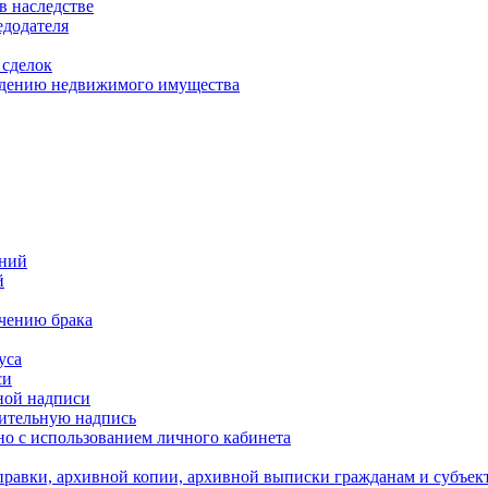
в наследстве
едодателя
 сделок
уждению недвижимого имущества
ений
й
ючению брака
уса
си
ной надписи
нительную надпись
о с использованием личного кабинета
равки, архивной копии, архивной выписки гражданам и субъек