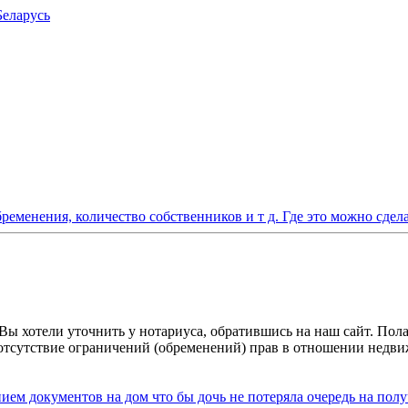
Беларусь
ременения, количество собственников и т д. Где это можно сдел
о Вы хотели уточнить у нотариуса, обратившись на наш сайт. По
тсутствие ограничений (обременений) прав в отношении недви
нием документов на дом что бы дочь не потеряла очередь на по