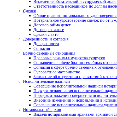
Выделение обязательной и супружеской доли 
Ответственность наследников по долгам насл
Сделки
Общие правила нотариального удостоверения
Нотариальное удостоверение сделок по отч
Договор займа денег
Договор о залоге
Сделки с авто
Доверенности и согласия
Доверенности
Согласия
Брачно-семейные отношения
Правовые режимы имущества супругов
Соглашения в сфере брачно-семейных отнош
Согласия в сфере брачно-семейных отношени
Суррогатное материнство
Заявление об отсутствии препятствий к закл
Исполнительные надписи
Совершение исполнительной надписи нотари
Порядок оспаривания исполнительной надпи
Порядок отложения совершения исполнитель
Внесение изменений и исправлений в испол
Совершение исполнительной надписи удаленн
Нотариальный архив
Выдача нотариальными архивами архивной сп