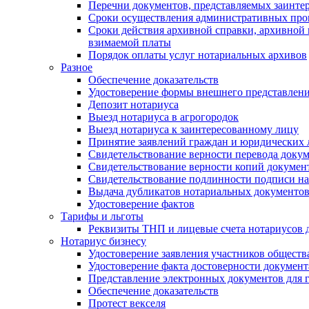
Перечни документов, представляемых заинте
Сроки осуществления административных про
Сроки действия архивной справки, архивной
взимаемой платы
Порядок оплаты услуг нотариальных архивов
Разное
Обеспечение доказательств
Удостоверение формы внешнего представлени
Депозит нотариуса
Выезд нотариуса в агрогородок
Выезд нотариуса к заинтересованному лицу
Принятие заявлений граждан и юридических 
Свидетельствование верности перевода докум
Свидетельствование верности копий документ
Свидетельствование подлинности подписи на
Выдача дубликатов нотариальных документов.
Удостоверение фактов
Тарифы и льготы
Реквизиты ТНП и лицевые счета нотариусов 
Нотариус бизнесу
Удостоверение заявления участников обществ
Удостоверение факта достоверности документ
Представление электронных документов для 
Обеспечение доказательств
Протест векселя