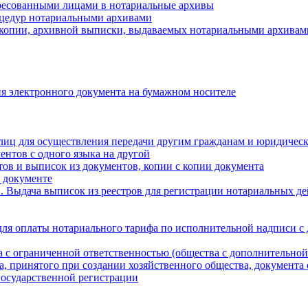
ресованными лицами в нотариальные архивы
цедур нотариальными архивами
 копии, архивной выписки, выдаваемых нотариальными архивам
я электронного документа на бумажном носителе
лиц для осуществления передачи другим гражданам и юридичес
ентов с одного языка на другой
ов и выписок из документов, копии с копии документа
 документе
 Выдача выписок из реестров для регистрации нотариальных д
для оплаты нотариального тарифа по исполнительной надписи с
а с ограниченной ответственностью (общества с дополнительной
а, принятого при создании хозяйственного общества, документа
государственной регистрации