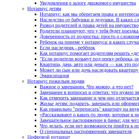
Уведомления о залоге движимого имущества
Нотариус детям
Нотариус: как мы оберегаем права и интересы
Наследство от бабушки и дедушки. В каких с
Развод родителей и права детей на имущество
Родители планируют, что у тебя будет поездк
Доверенность от подростка: просто о сложно
Ребенок на приеме у нотариуса: в каких случ
Если наследник - ребёнок
Как нотариус помогает родителям решить «де
"Если родители возьмут под опеку ребенка, о
Квартира, дача, авто или деньги — как это п
Может ли сын или дочь наследовать квартиру 
Эмансипация
Нотариус пожилым людям
Важное о завещании. Что можно, а что нет?
Завещание в вопросах и ответах: что нужно зн
Как отменить завещание и чем оно отличается
Жилье детям: подарить, завещать или оформит
Как правильно "переписать" квартиру на вну
«Рассказывают о каких-то людях, которые к н
Завещательное распоряжение в банке: для чег
Что делать, если нет возможности прийти к н
О специальных распоряжениях завещателя
Цифровой нотариат