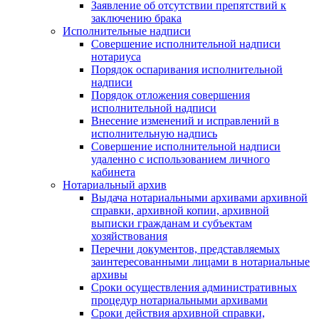
Заявление об отсутствии препятствий к
заключению брака
Исполнительные надписи
Совершение исполнительной надписи
нотариуса
Порядок оспаривания исполнительной
надписи
Порядок отложения совершения
исполнительной надписи
Внесение изменений и исправлений в
исполнительную надпись
Совершение исполнительной надписи
удаленно с использованием личного
кабинета
Нотариальный архив
Выдача нотариальными архивами архивной
справки, архивной копии, архивной
выписки гражданам и субъектам
хозяйствования
Перечни документов, представляемых
заинтересованными лицами в нотариальные
архивы
Сроки осуществления административных
процедур нотариальными архивами
Сроки действия архивной справки,