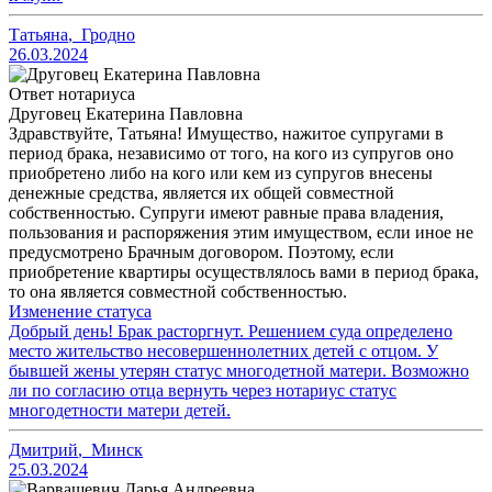
Татьяна
,
Гродно
26.03.2024
Ответ нотариуса
Друговец Екатерина Павловна
Здравствуйте, Татьяна! Имущество, нажитое супругами в
период брака, независимо от того, на кого из супругов оно
приобретено либо на кого или кем из супругов внесены
денежные средства, является их общей совместной
собственностью. Супруги имеют равные права владения,
пользования и распоряжения этим имуществом, если иное не
предусмотрено Брачным договором. Поэтому, если
приобретение квартиры осуществлялось вами в период брака,
то она является совместной собственностью.
Изменение статуса
Добрый день! Брак расторгнут. Решением суда определено
место жительство несовершеннолетних детей с отцом. У
бывшей жены утерян статус многодетной матери. Возможно
ли по согласию отца вернуть через нотариус статус
многодетности матери детей.
Дмитрий
,
Минск
25.03.2024