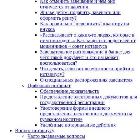
Как отменить завещание и чем оно
отличается от дарения
Жилье детям: подарить, завещать или
оформить ренту?
Как правильно "переписать" квартиру на
внуков
«Рассказывают о каких-то людях, которые к
ним приходят...» Как защитить родителей от
мошенников – совет нотариуса
Завещательное распоряжение в банке: для
чего такой документ и кто им может
воспользоваться?
Что делать, если нет возможности прийти к
нотариусу?
О специальных распоряжениях завещателя
Цифровой нотариат
Обеспечение доказательств
Представление электронных документов для
государственной регистрации
Удостоверение формы внешнего
представления электронного документа на
бумажном носителе
Удалённые нотариальные действия
Вопрос нотариусу
Часто задаваемые вопросы