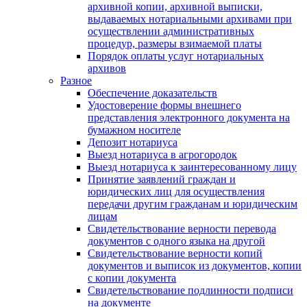
архивной копии, архивной выписки,
выдаваемых нотариальными архивами при
осуществлении административных
процедур, размеры взимаемой платы
Порядок оплаты услуг нотариальных
архивов
Разное
Обеспечение доказательств
Удостоверение формы внешнего
представления электронного документа на
бумажном носителе
Депозит нотариуса
Выезд нотариуса в агрогородок
Выезд нотариуса к заинтересованному лицу
Принятие заявлений граждан и
юридических лиц для осуществления
передачи другим гражданам и юридическим
лицам
Свидетельствование верности перевода
документов с одного языка на другой
Свидетельствование верности копий
документов и выписок из документов, копии
с копии документа
Свидетельствование подлинности подписи
на документе