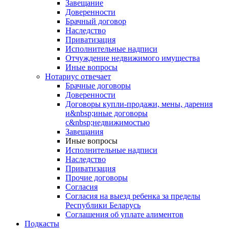
Завещание
Доверенности
Брачный договор
Наследство
Приватизация
Исполнительные надписи
Отчуждение недвижимого имущества
Иные вопросы
Нотариус отвечает
Брачные договоры
Доверенности
Договоры купли-продажи, мены, дарения
и&nbsp;иные договоры
с&nbsp;недвижимостью
Завещания
Иные вопросы
Исполнительные надписи
Наследство
Приватизация
Прочие договоры
Согласия
Согласия на выезд ребенка за пределы
Республики Беларусь
Соглашения об уплате алиментов
Подкасты