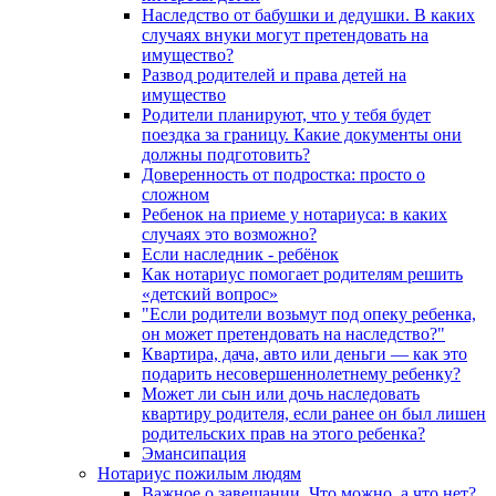
Наследство от бабушки и дедушки. В каких
случаях внуки могут претендовать на
имущество?
Развод родителей и права детей на
имущество
Родители планируют, что у тебя будет
поездка за границу. Какие документы они
должны подготовить?
Доверенность от подростка: просто о
сложном
Ребенок на приеме у нотариуса: в каких
случаях это возможно?
Если наследник - ребёнок
Как нотариус помогает родителям решить
«детский вопрос»
"Если родители возьмут под опеку ребенка,
он может претендовать на наследство?"
Квартира, дача, авто или деньги — как это
подарить несовершеннолетнему ребенку?
Может ли сын или дочь наследовать
квартиру родителя, если ранее он был лишен
родительских прав на этого ребенка?
Эмансипация
Нотариус пожилым людям
Важное о завещании. Что можно, а что нет?