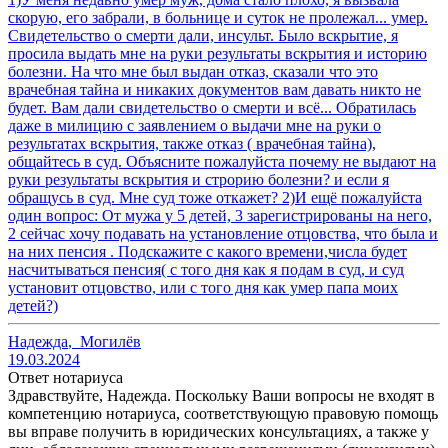
скорую, его забрали, в больнице и суток не пролежал... умер.
Свидетельство о смерти дали, инсульт. Было вскрытие, я
просила выдать мне на руки результаты вскрытия и историю
болезни. На что мне был выдан отказ, сказали что это
врачебная тайна и никаких документов вам давать никто не
будет. Вам дали свидетельство о смерти и всё... Обратилась
даже в милицию с заявлением о выдачи мне на руки о
результатах вскрытия, также отказ ( врачебная тайна),
общайтесь в суд. Объясните пожалуйста почему не выдают на
руки результаты вскрытия и строрию болезни? и если я
обращусь в суд. Мне суд тоже откажет? 2)И ещё пожалуйста
один вопрос: От мужа у 5 детей, 3 зарегистрированы на него,
2 сейчас хочу подавать на установление отцовства, что была и
на них пенсия . Подскажите с какого времени,числа будет
насчитываться пенсия( с того дня как я подам в суд, и суд
установит отцовство, или с того дня как умер папа моих
детей?)
Надежда
,
Могилёв
19.03.2024
Ответ нотариуса
Здравствуйте, Надежда. Поскольку Ваши вопросы не входят в
компетенцию нотариуса, соответствующую правовую помощь
вы вправе получить в юридических консультациях, а также у