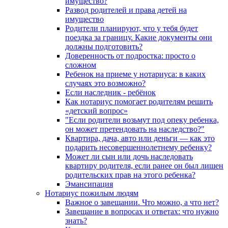
имущество?
Развод родителей и права детей на
имущество
Родители планируют, что у тебя будет
поездка за границу. Какие документы они
должны подготовить?
Доверенность от подростка: просто о
сложном
Ребенок на приеме у нотариуса: в каких
случаях это возможно?
Если наследник - ребёнок
Как нотариус помогает родителям решить
«детский вопрос»
"Если родители возьмут под опеку ребенка,
он может претендовать на наследство?"
Квартира, дача, авто или деньги — как это
подарить несовершеннолетнему ребенку?
Может ли сын или дочь наследовать
квартиру родителя, если ранее он был лишен
родительских прав на этого ребенка?
Эмансипация
Нотариус пожилым людям
Важное о завещании. Что можно, а что нет?
Завещание в вопросах и ответах: что нужно
знать?