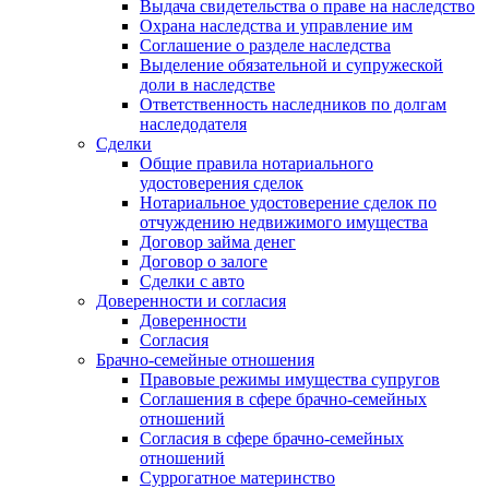
Выдача свидетельства о праве на наследство
Охрана наследства и управление им
Соглашение о разделе наследства
Выделение обязательной и супружеской
доли в наследстве
Ответственность наследников по долгам
наследодателя
Сделки
Общие правила нотариального
удостоверения сделок
Нотариальное удостоверение сделок по
отчуждению недвижимого имущества
Договор займа денег
Договор о залоге
Сделки с авто
Доверенности и согласия
Доверенности
Согласия
Брачно-семейные отношения
Правовые режимы имущества супругов
Соглашения в сфере брачно-семейных
отношений
Согласия в сфере брачно-семейных
отношений
Суррогатное материнство