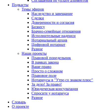
Соглашения об уплате алиментов
Подкасты
Темы эфиров
Наследство и завещание
Сделки
Доверенности и согласия
Бизнесу
Брачно-семейные отношения
Исполнительные надписи
Нотариальный архив
Цифровой нотариат
Разное
Наши проекты
Правовой понедельник
В рамках закона
Ваше право
Просто о сложном
Правовое поле
Нотариусы в "Утро со знаком плюс"
За дело! За право!
Юридическая консультация
Спросите у нотариуса
Разное
Словарь
О проекте