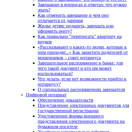
Завещание в вопросах и ответах: что нужно
знать?
Как отменить завещание и чем оно
отличается от дарения
Жилье детям: подарить, завещать или
оформить ренту?
Как правильно "переписать" квартиру на
внуков
«Рассказывают о каких-то людях, которые к
ним приходят...» Как защитить родителей от
мошенников – совет нотариуса
Завещательное распоряжение в банке: для
чего такой документ и кто им может
воспользоваться?
Что делать, если нет возможности прийти к
нотариусу?
О специальных распоряжениях завещателя
Цифровой нотариат
Обеспечение доказательств
Представление электронных документов для
государственной регистрации
Удостоверение формы внешнего
представления электронного документа на
бумажном носителе
Удалённые нотариальные действия