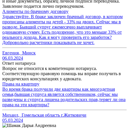
и иные документы), образец личной подписи переводчика.
Заявление подается лично переводчиком.
Алименты по брачному договору
Здравствуйте. В браке заключен брачный договор, в котором
прописаны алименты на детей - 33% на двоих. Сейчас мы в
разводе. Бывший супруг ежемесячно выплачивает
одинаковую сумму. Есть подозрение, что это меньше 33% от
реального дохода. Как я могу проверить его заработок?
Добровольно расчетники показывать не хочет.
Евгения
,
Минск
06.03.2024
Ответ нотариуса
Вопрос не относится к компетенции нотариуса.
Соответствующую правовую помощь вы вправе получить в
юридических консультациях у адвоката.
Права на квартиру
Во время брака получили две квартиры как многодетная
семья,бывшая супруга является собственником, сейчас мы
разведены и супруга лишена родительских прав,теряет ли она
права на эти квартиры?
Михаил
,
Гомельская область г.Житковичи
05.03.2024