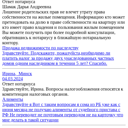
Ответ нотариуса
Шамак Дарья Андреевна
Лишение родительских прав не влечет утрату права
собственности на жилые помещения. Информацию кто может
претендовать на долю в праве собственности на квартиру или
кто имеет право владения и пользования жилым помещением
Вы можете получить при более подробной консультации,
обратившись к нотариусу в ближайшую нотариальную
контору.
Продажа недвижимости по наследству
Здравствуйте. Подскажите, пожалуйста,необходимо ли
платить налог за продажу двух унаследованных частных
домов одним наследником в течении 5 лет? Спасибо.
Ирина
,
Минск
04.03.2024
Ответ нотариуса
Здравствуйте, Ирина. Вопросы налогообложения относятся к
компетенции налоговых органов.
Алименты
Здравствуйте я Вот с таким вопросам я сома из РБ уже как с
июня месяца не получаю алименты от судебного пристава с
РФ Не переводит не почтовым переводом не на карточку что
мне делать в такой ситуации