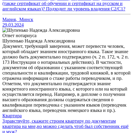
(также сертификат об обучении и сертификат на русском и
английском языках)? Подходит ли уровень владения С2/С1?
Мария
,
Минск
29.03.2024
Ответ нотариуса
Шупенько Надежда Александровна
Документ, требующий заверения, может перевести человек,
который обладает знанием иностранного языка. Такое знание
должно быть документально подтверждено (ч. 2 п. 172, ч. 2 п.
173 Инструкции о нотариальных действиях). В частности,
документом об образовании с указанием соответствующей
специальности и квалификации, трудовой книжкой, в которой
отражена информация о стаже работы переводчиком, и пр.
Отметим, что документально подтверждается знание
конкретного иностранного языка, с которого или на который
осуществляется перевод. Например, в дипломе о получении
высшего образования должны содержаться сведения о
квалификации переводчика с указанием языков (переводчик
английского языка, переводчик немецкого языка и пр.).
Квартира
Здравствуйте, скажите строим квартиру по документам
квартира на мне,но можно сделать чтоб был собственник ещё
и муж?