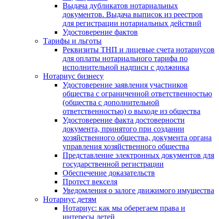
Выдача дубликатов нотариальных
документов. Выдача выписок из реестров
для регистрации нотариальных действий
Удостоверение фактов
Тарифы и льготы
Реквизиты ТНП и лицевые счета нотариусов
для оплаты нотариального тарифа по
исполнительной надписи с должника
Нотариус бизнесу
Удостоверение заявления участников
общества с ограниченной ответственностью
(общества с дополнительной
ответственностью) о выходе из общества
Удостоверение факта достоверности
документа, принятого при создании
хозяйственного общества, документа органа
управления хозяйственного общества
Представление электронных документов для
государственной регистрации
Обеспечение доказательств
Протест векселя
Уведомления о залоге движимого имущества
Нотариус детям
Нотариус: как мы оберегаем права и
интересы детей