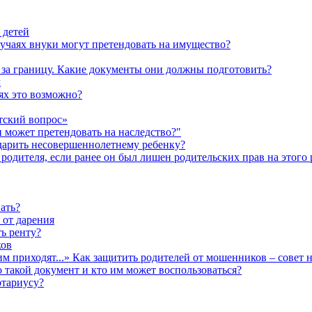
 детей
лучаях внуки могут претендовать на имущество?
а за границу. Какие документы они должны подготовить?
м
аях это возможно?
тский вопрос»
н может претендовать на наследство?"
одарить несовершеннолетнему ребенку?
родителя, если ранее он был лишен родительских прав на этого 
ать?
 от дарения
ь ренту?
ков
им приходят...» Как защитить родителей от мошенников – совет 
о такой документ и кто им может воспользоваться?
отариусу?