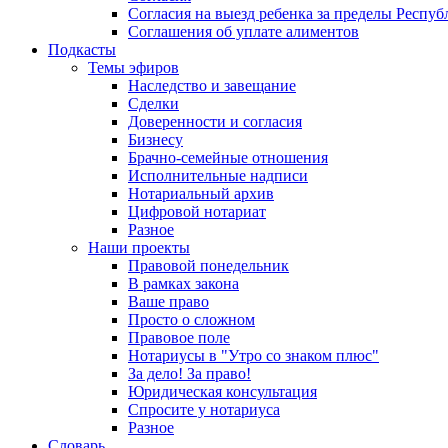
Согласия на выезд ребенка за пределы Респуб
Соглашения об уплате алиментов
Подкасты
Темы эфиров
Наследство и завещание
Сделки
Доверенности и согласия
Бизнесу
Брачно-семейные отношения
Исполнительные надписи
Нотариальный архив
Цифровой нотариат
Разное
Наши проекты
Правовой понедельник
В рамках закона
Ваше право
Просто о сложном
Правовое поле
Нотариусы в "Утро со знаком плюс"
За дело! За право!
Юридическая консультация
Спросите у нотариуса
Разное
Словарь