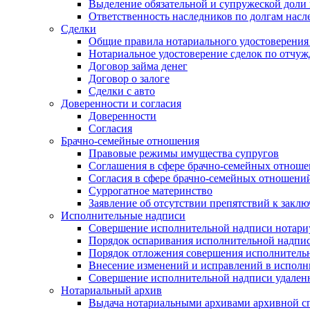
Выделение обязательной и супружеской доли 
Ответственность наследников по долгам насл
Сделки
Общие правила нотариального удостоверения
Нотариальное удостоверение сделок по отч
Договор займа денег
Договор о залоге
Сделки с авто
Доверенности и согласия
Доверенности
Согласия
Брачно-семейные отношения
Правовые режимы имущества супругов
Соглашения в сфере брачно-семейных отнош
Согласия в сфере брачно-семейных отношени
Суррогатное материнство
Заявление об отсутствии препятствий к закл
Исполнительные надписи
Совершение исполнительной надписи нотари
Порядок оспаривания исполнительной надпи
Порядок отложения совершения исполнитель
Внесение изменений и исправлений в испол
Совершение исполнительной надписи удаленн
Нотариальный архив
Выдача нотариальными архивами архивной сп