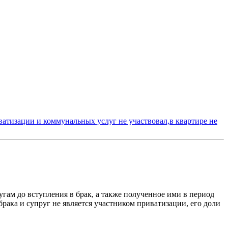
иватизации и коммунальных услуг не участвовал,в квартире не
угам до вступления в брак, а также полученное ими в период
брака и супруг не является участником приватизации, его доли