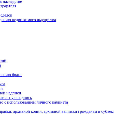
в наследстве
едодателя
 сделок
уждению недвижимого имущества
ений
й
ючению брака
уса
си
ной надписи
нительную надпись
о с использованием личного кабинета
равки, архивной копии, архивной выписки гражданам и субъек