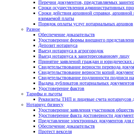
Перечни документов, представляемых заинте
Сроки осуществления административных про
Сроки действия архивной справки, архивной
взимаемой платы
Порядок оплаты услуг нотариальных архивов
Разное
Обеспечение доказательств
Удостоверение формы внешнего представлени
Депозит нотариуса
Выезд нотариуса в агрогородок
Выезд нотариуса к заинтересованному лицу
Принятие заявлений граждан и юридических 
Свидетельствование верности перевода докум
Свидетельствование верности копий документ
Свидетельствование подлинности подписи на
Выдача дубликатов нотариальных документов.
Удостоверение фактов
Тарифы и льготы
Реквизиты ТНП и лицевые счета нотариусов 
Нотариус бизнесу
Удостоверение заявления участников обществ
Удостоверение факта достоверности документ
Представление электронных документов для 
Обеспечение доказательств
Протест векселя