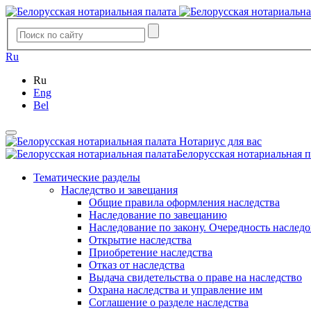
Ru
Ru
Eng
Bel
Нотариус для вас
Белорусская нотариальная п
Тематические разделы
Наследство и завещания
Общие правила оформления наследства
Наследование по завещанию
Наследование по закону. Очередность наслед
Открытие наследства
Приобретение наследства
Отказ от наследства
Выдача свидетельства о праве на наследство
Охрана наследства и управление им
Соглашение о разделе наследства