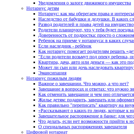
Уведомления о залоге движимого имущества
Нотариус детям
Нотариус: как мы оберегаем права и интересы
Наследство от бабушки и дедушки. В каких с
Развод родителей и права детей на имущество
Родители планируют, что у тебя будет поездк
Доверенность от подростка: просто о сложно
Ребенок на приеме у нотариуса: в каких случ
Если наследник - ребёнок
Как нотариус помогает родителям решить «де
"Если родители возьмут под опеку ребенка, о
Квартира, дача, авто или деньги — как это п
Может ли сын или дочь наследовать квартиру 
Эмансипация
Нотариус пожилым людям
Важное о завещании. Что можно, а что нет?
Завещание в вопросах и ответах: что нужно зн
Как отменить завещание и чем оно отличается
Жилье детям: подарить, завещать или оформит
Как правильно "переписать" квартиру на вну
«Рассказывают о каких-то людях, которые к н
Завещательное распоряжение в банке: для чег
Что делать, если нет возможности прийти к н
О специальных распоряжениях завещателя
Цифровой нотариат