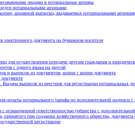
ресованными лицами в нотариальные архивы
цедур нотариальными архивами
 копии, архивной выписки, выдаваемых нотариальными архивам
я электронного документа на бумажном носителе
лиц для осуществления передачи другим гражданам и юридичес
ентов с одного языка на другой
ов и выписок из документов, копии с копии документа
 документе
 Выдача выписок из реестров для регистрации нотариальных д
для оплаты нотариального тарифа по исполнительной надписи с
а с ограниченной ответственностью (общества с дополнительной
а, принятого при создании хозяйственного общества, документа
государственной регистрации