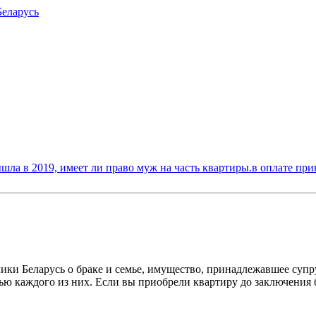
Беларусь
ышла в 2019, имеет ли право муж на часть квартиры.в оплате пр
лики Беларусь о браке и семье, имущество, принадлежавшее супр
тью каждого из них. Если вы приобрели квартиру до заключения 