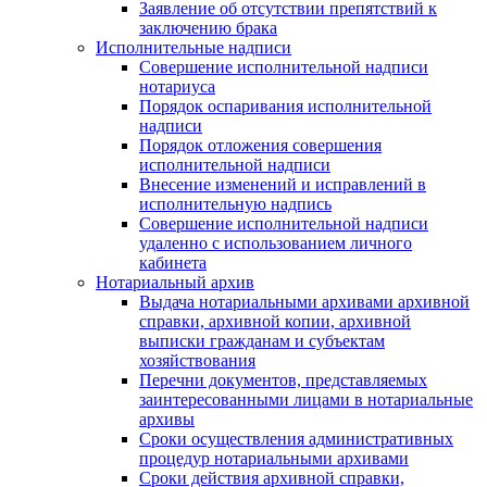
Заявление об отсутствии препятствий к
заключению брака
Исполнительные надписи
Совершение исполнительной надписи
нотариуса
Порядок оспаривания исполнительной
надписи
Порядок отложения совершения
исполнительной надписи
Внесение изменений и исправлений в
исполнительную надпись
Совершение исполнительной надписи
удаленно с использованием личного
кабинета
Нотариальный архив
Выдача нотариальными архивами архивной
справки, архивной копии, архивной
выписки гражданам и субъектам
хозяйствования
Перечни документов, представляемых
заинтересованными лицами в нотариальные
архивы
Сроки осуществления административных
процедур нотариальными архивами
Сроки действия архивной справки,