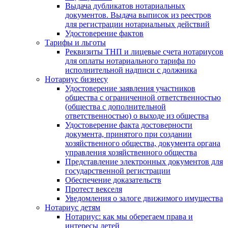
Выдача дубликатов нотариальных
документов. Выдача выписок из реестров
для регистрации нотариальных действий
Удостоверение фактов
Тарифы и льготы
Реквизиты ТНП и лицевые счета нотариусов
для оплаты нотариального тарифа по
исполнительной надписи с должника
Нотариус бизнесу
Удостоверение заявления участников
общества с ограниченной ответственностью
(общества с дополнительной
ответственностью) о выходе из общества
Удостоверение факта достоверности
документа, принятого при создании
хозяйственного общества, документа органа
управления хозяйственного общества
Представление электронных документов для
государственной регистрации
Обеспечение доказательств
Протест векселя
Уведомления о залоге движимого имущества
Нотариус детям
Нотариус: как мы оберегаем права и
интересы детей