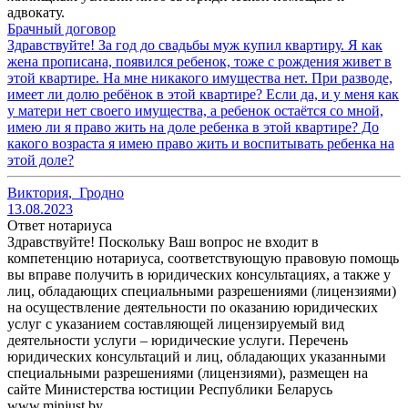
адвокату.
Брачный договор
Здравствуйте! За год до свадьбы муж купил квартиру. Я как
жена прописана, появился ребенок, тоже с рождения живет в
этой квартире. На мне никакого имущества нет. При разводе,
имеет ли долю ребёнок в этой квартире? Если да, и у меня как
у матери нет своего имущества, а ребенок остаётся со мной,
имею ли я право жить на доле ребенка в этой квартире? До
какого возраста я имею право жить и воспитывать ребенка на
этой доле?
Виктория
,
Гродно
13.08.2023
Ответ нотариуса
Здравствуйте! Поскольку Ваш вопрос не входит в
компетенцию нотариуса, соответствующую правовую помощь
вы вправе получить в юридических консультациях, а также у
лиц, обладающих специальными разрешениями (лицензиями)
на осуществление деятельности по оказанию юридических
услуг с указанием составляющей лицензируемый вид
деятельности услуги – юридические услуги. Перечень
юридических консультаций и лиц, обладающих указанными
специальными разрешениями (лицензиями), размещен на
сайте Министерства юстиции Республики Беларусь
www.minjust.by.