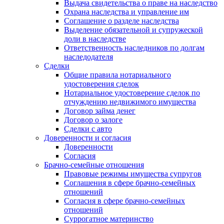
Выдача свидетельства о праве на наследство
Охрана наследства и управление им
Соглашение о разделе наследства
Выделение обязательной и супружеской
доли в наследстве
Ответственность наследников по долгам
наследодателя
Сделки
Общие правила нотариального
удостоверения сделок
Нотариальное удостоверение сделок по
отчуждению недвижимого имущества
Договор займа денег
Договор о залоге
Сделки с авто
Доверенности и согласия
Доверенности
Согласия
Брачно-семейные отношения
Правовые режимы имущества супругов
Соглашения в сфере брачно-семейных
отношений
Согласия в сфере брачно-семейных
отношений
Суррогатное материнство