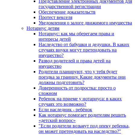
Представление электронных документов для
государственной регистрации
Обеспечение доказательств
Протест векселя
Уведомления о залоге движимого имущества
Нотариус детям
Нотариус: как мы оберегаем права и
интересы детей
Наследство от бабушки и дедушки. В каких
случаях внуки могут претендовать на
имущество?
Развод родителей и права детей на
имущество
Родители планируют, что у тебя будет
поездка за границу. Какие документы они
должны подготовить?
Доверенность от подростка: просто о
сложном
Ребенок на приеме у нотариуса: в каких
случаях это возможно?
Если наследник - ребёнок
Как нотариус помогает родителям решить
«детский вопрос»
"Если родители возьмут под опеку ребенка,
он может претендовать на наследство?"