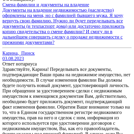
Смена фамилии и документы на владение
Документы на владение недвижимостью (наследство)
оформлены на меня, но с фамилией бывшего мужа. Я хочу
вернуть свою фамилию. Нужно ли будет переделывать все
документы (и техпаспорт дома) или достаточно приложить
копию свидетельства о смене фамилии? И смогу ли в
дальнейшем совершить сделку о продаже недвижимости с
прежними документами?
Карина
,
Пинск
03.08.2023
Ответ нотариуса
Здравствуйте, Карина! Переделывать все документы,
подтверждающие Ваши права на недвижимое имущество, нет
необходимости. В случае изменения фамилии Вы должны
будете получить новый документ, удостоверяющий личность.
При обращении за удостоверением сделки с недвижимым
имуществом к имеющимся документам Вам, действительно,
необходимо будет приложить документ, подтверждающий
факт изменения фамилии. Обратим Ваше внимание только на
то, что в Едином государственном регистре недвижимого
имущества, прав на него и сделок с ним, информация из
которого используется при удостоверении договоров с
недвижимым имуществом, Вы, как его правообладатель,
будете указаны под прежней фамилией. В случае, если Вы