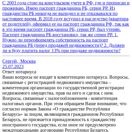
С 2003 года стою на консульском учете в РФ, где и прописан и
проживаю. Имею паспорт гражданина РБ, серии РР. Из
гражданства РБ никогда не выходил и не отказывался по
настоящее время. В 2018 году вступил в наследство (квартира
от родителей), оформил ее на паспорт гражданина РФ, так как
в это время паспорт гражданина РБ, серии РР, был утерян.
Паспорт гражданина РБ восстановил, так же серии РР. 1.
Нужно ли переоформлять собственность на паспорт
гражданина РБ (перед продажей недвижимости)? 2. Должен
ли я буду платить налог 13% при продаже недвижимости?
Сергей
,
Москва
25.07.2023
Ответ нотариуса
Ваши вопросы не входят в компетенцию нотариуса. Вопросы,
связанные с регистрацией недвижимого имущества –
компетенция организации по государственной регистрации
недвижимого имущества, прав на него и сделок с ним.
Вопросы, связанные с налогообложением - компетенция
налоговых органов. При этом обращаем Ваше внимание, что
согласно нормам Закона «О гражданстве Республики
Беларусь» за лицом, являющимся гражданином Республики
Беларусь, не признается принадлежность к гражданству
иностранного государства, если иное не предусмотрено
международными договорами Республики Беларусь