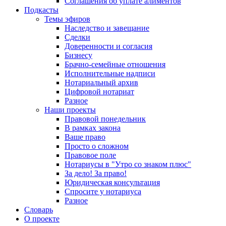
Соглашения об уплате алиментов
Подкасты
Темы эфиров
Наследство и завещание
Сделки
Доверенности и согласия
Бизнесу
Брачно-семейные отношения
Исполнительные надписи
Нотариальный архив
Цифровой нотариат
Разное
Наши проекты
Правовой понедельник
В рамках закона
Ваше право
Просто о сложном
Правовое поле
Нотариусы в "Утро со знаком плюс"
За дело! За право!
Юридическая консультация
Спросите у нотариуса
Разное
Словарь
О проекте