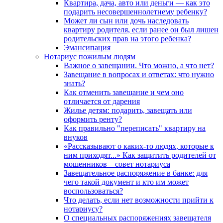
Квартира, дача, авто или деньги — как это
подарить несовершеннолетнему ребенку?
Может ли сын или дочь наследовать
квартиру родителя, если ранее он был лишен
родительских прав на этого ребенка?
Эмансипация
Нотариус пожилым людям
Важное о завещании. Что можно, а что нет?
Завещание в вопросах и ответах: что нужно
знать?
Как отменить завещание и чем оно
отличается от дарения
Жилье детям: подарить, завещать или
оформить ренту?
Как правильно "переписать" квартиру на
внуков
«Рассказывают о каких-то людях, которые к
ним приходят...» Как защитить родителей от
мошенников – совет нотариуса
Завещательное распоряжение в банке: для
чего такой документ и кто им может
воспользоваться?
Что делать, если нет возможности прийти к
нотариусу?
О специальных распоряжениях завещателя