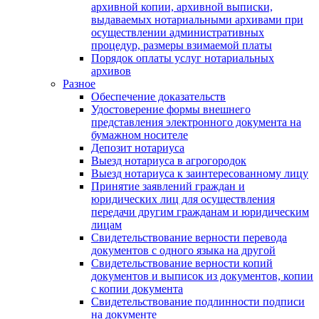
архивной копии, архивной выписки,
выдаваемых нотариальными архивами при
осуществлении административных
процедур, размеры взимаемой платы
Порядок оплаты услуг нотариальных
архивов
Разное
Обеспечение доказательств
Удостоверение формы внешнего
представления электронного документа на
бумажном носителе
Депозит нотариуса
Выезд нотариуса в агрогородок
Выезд нотариуса к заинтересованному лицу
Принятие заявлений граждан и
юридических лиц для осуществления
передачи другим гражданам и юридическим
лицам
Свидетельствование верности перевода
документов с одного языка на другой
Свидетельствование верности копий
документов и выписок из документов, копии
с копии документа
Свидетельствование подлинности подписи
на документе