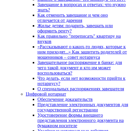
Завещание в вопросах и ответах: что нужно
знать?
Как отменить завещание и чем оно
отличается от дарения
Жилье детям: подарить, завещать или
оформить ренту?
Как правильно "переписать" квартиру на
внуков
«Рассказывают о каких-то людях, которые к
ним приходят...» Как защитить родителей от
мошенников – совет нотариуса
Завещательное распоряжение в банке: для
чего такой документ и кто им может
воспользоваться?
Что делать, если нет возможности прийти к
нотариусу?
О специальных распоряжениях завещателя
Цифровой нотариат
Обеспечение доказательств
Представление электронных документов для
государственной регистрации
Удостоверение формы внешнего
представления электронного документа на
бумажном носителе
Удалённые нотариальные действия