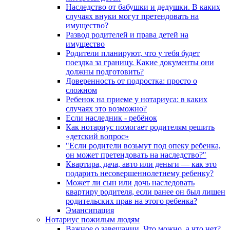
Наследство от бабушки и дедушки. В каких
случаях внуки могут претендовать на
имущество?
Развод родителей и права детей на
имущество
Родители планируют, что у тебя будет
поездка за границу. Какие документы они
должны подготовить?
Доверенность от подростка: просто о
сложном
Ребенок на приеме у нотариуса: в каких
случаях это возможно?
Если наследник - ребёнок
Как нотариус помогает родителям решить
«детский вопрос»
"Если родители возьмут под опеку ребенка,
он может претендовать на наследство?"
Квартира, дача, авто или деньги — как это
подарить несовершеннолетнему ребенку?
Может ли сын или дочь наследовать
квартиру родителя, если ранее он был лишен
родительских прав на этого ребенка?
Эмансипация
Нотариус пожилым людям
Важное о завещании. Что можно, а что нет?