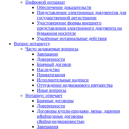
Цифровой нотариат
Обеспечение доказательств
Представление электронных документов для
государственной регистрации
Удостоверение формы внешнего
представления электронного документа на
бумажном носителе
Удалённые нотариальные действия
Вопрос нотариусу
Часто задаваемые вопросы
Завещание
Доверенности
Брачный договор
Наследство
Приватизация
Исполнительные надписи
Отчуждение недвижимого имущества
Иные вопросы
Нотариус отвечает
Брачные договоры
Доверенности
Договоры купли-продажи, мены, дарения
и&nbsp;иные договоры
с&nbsp;недвижимостью
Завещания