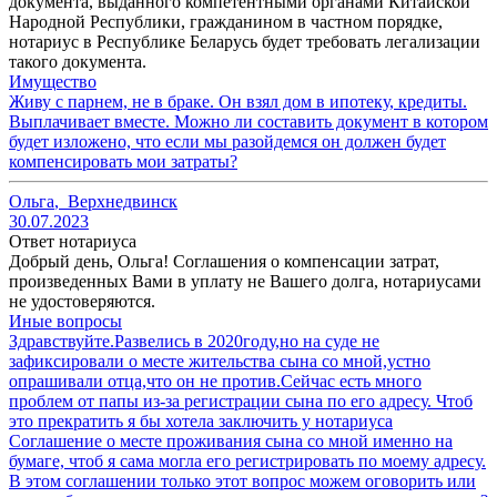
документа, выданного компетентными органами Китайской
Народной Республики, гражданином в частном порядке,
нотариус в Республике Беларусь будет требовать легализации
такого документа.
Имущество
Живу с парнем, не в браке. Он взял дом в ипотеку, кредиты.
Выплачивает вместе. Можно ли составить документ в котором
будет изложено, что если мы разойдемся он должен будет
компенсировать мои затраты?
Ольга
,
Верхнедвинск
30.07.2023
Ответ нотариуса
Добрый день, Ольга! Соглашения о компенсации затрат,
произведенных Вами в уплату не Вашего долга, нотариусами
не удостоверяются.
Иные вопросы
Здравствуйте.Развелись в 2020году,но на суде не
зафиксировали о месте жительства сына со мной,устно
опрашивали отца,что он не против.Сейчас есть много
проблем от папы из-за регистрации сына по его адресу. Чтоб
это прекратить я бы хотела заключить у нотариуса
Соглашение о месте проживания сына со мной именно на
бумаге, чтоб я сама могла его регистрировать по моему адресу.
В этом соглашении только этот вопрос можем оговорить или