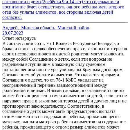
соглашении о детях(2ребëнка 9 и 14 лет) что содержание и
воспитание будет осуществлять одного ребенка мать второго
отец без уплаты алиментов, всё стороны включая детей
согласны.
Андрей
,
Минская область ,Минский район
28.07.2023
Ответ нотариуса
В соответствии со ст. 76-1 Кодекса Республики Беларусь о
браке и семье в целях обеспечения прав и законных интересов
своих несовершеннолетних детей родители могут заключить
между собой Соглашение о детях, если эти вопросы не
разрешены вступившим в законную силу судебным
постановлением или не урегулированы Брачным договором,
Соглашением об уплате алиментов. Что касается предмета
Соглашения о детях, то ст. 76-1 КоБС указывает на
неограниченный перечень взаимоотношений между
родителями и детьми. Иными словами, в соглашении о детях
может быть определен размер алиментов на детей, если это не
нарушает права и законные интересы детей и других лиц и не
противоречит законодательству. Соответственно, в
соглашение о детях может быть предусмотрено: выплата
отцом алиментов на содержание ребенка, проживающего с
матерью; выплата матерью ребенка алиментов на содержание
ребенка, проживающего с отцом; размер алиментов может