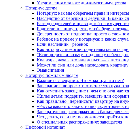
Уведомления о залоге движимого имущества
Нотариус детям
Нотариус: как мы оберегаем права и интересы
Наследство от бабушки и дедушки. В каких с
Развод родителей и права детей на имущество
Родители планируют, что у тебя будет поездк
Доверенность от подростка: просто о сложно
Ребенок на приеме у нотариуса: в каких случ
Если наследник - ребёнок
Как нотариус помогает родителям решить «де
"Если родители возьмут под опеку ребенка, о
Квартира, дача, авто или деньги — как это п
Может ли сын или дочь наследовать квартиру 
Эмансипация
Нотариус пожилым людям
Важное о завещании. Что можно, а что нет?
Завещание в вопросах и ответах: что нужно зн
Как отменить завещание и чем оно отличается
Жилье детям: подарить, завещать или оформит
Как правильно "переписать" квартиру на вну
«Рассказывают о каких-то людях, которые к н
Завещательное распоряжение в банке: для чег
Что делать, если нет возможности прийти к н
О специальных распоряжениях завещателя
Цифровой нотариат