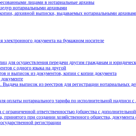
ресованными лицами в нотариальные архивы
цедур нотариальными архивами
 копии, архивной выписки, выдаваемых нотариальными архивам
я электронного документа на бумажном носителе
лиц для осуществления передачи другим гражданам и юридичес
ентов с одного языка на другой
ов и выписок из документов, копии с копии документа
 документе
 Выдача выписок из реестров для регистрации нотариальных д
для оплаты нотариального тарифа по исполнительной надписи с
а с ограниченной ответственностью (общества с дополнительной
а, принятого при создании хозяйственного общества, документа
государственной регистрации