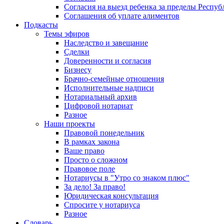
Согласия на выезд ребенка за пределы Респуб
Соглашения об уплате алиментов
Подкасты
Темы эфиров
Наследство и завещание
Сделки
Доверенности и согласия
Бизнесу
Брачно-семейные отношения
Исполнительные надписи
Нотариальный архив
Цифровой нотариат
Разное
Наши проекты
Правовой понедельник
В рамках закона
Ваше право
Просто о сложном
Правовое поле
Нотариусы в "Утро со знаком плюс"
За дело! За право!
Юридическая консультация
Спросите у нотариуса
Разное
Словарь