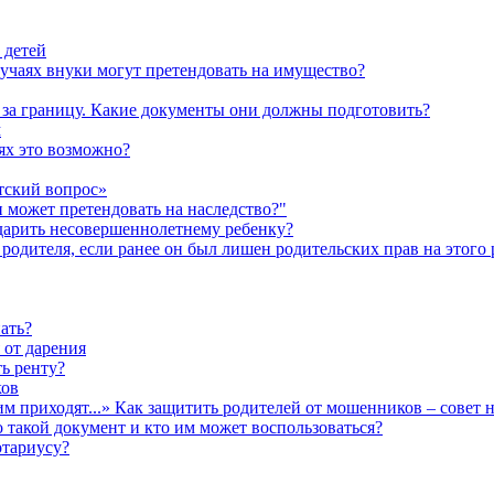
 детей
лучаях внуки могут претендовать на имущество?
а за границу. Какие документы они должны подготовить?
м
аях это возможно?
тский вопрос»
н может претендовать на наследство?"
одарить несовершеннолетнему ребенку?
родителя, если ранее он был лишен родительских прав на этого 
ать?
 от дарения
ь ренту?
ков
им приходят...» Как защитить родителей от мошенников – совет 
о такой документ и кто им может воспользоваться?
отариусу?