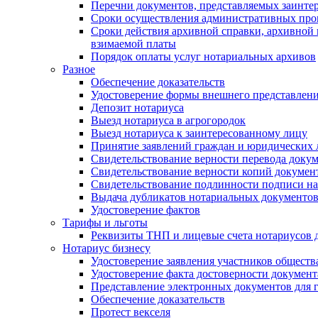
Перечни документов, представляемых заинте
Сроки осуществления административных про
Сроки действия архивной справки, архивной
взимаемой платы
Порядок оплаты услуг нотариальных архивов
Разное
Обеспечение доказательств
Удостоверение формы внешнего представлени
Депозит нотариуса
Выезд нотариуса в агрогородок
Выезд нотариуса к заинтересованному лицу
Принятие заявлений граждан и юридических 
Свидетельствование верности перевода докум
Свидетельствование верности копий документ
Свидетельствование подлинности подписи на
Выдача дубликатов нотариальных документов.
Удостоверение фактов
Тарифы и льготы
Реквизиты ТНП и лицевые счета нотариусов 
Нотариус бизнесу
Удостоверение заявления участников обществ
Удостоверение факта достоверности документ
Представление электронных документов для 
Обеспечение доказательств
Протест векселя