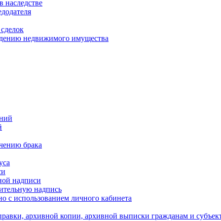
в наследстве
едодателя
 сделок
уждению недвижимого имущества
ений
й
ючению брака
уса
си
ной надписи
нительную надпись
о с использованием личного кабинета
равки, архивной копии, архивной выписки гражданам и субъек