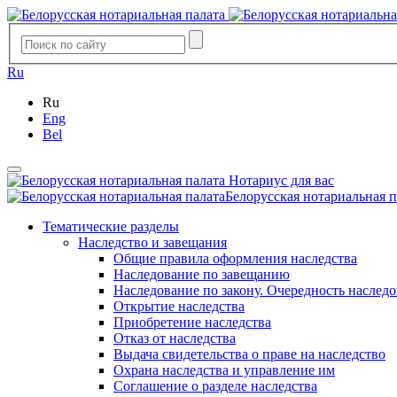
Ru
Ru
Eng
Bel
Нотариус для вас
Белорусская нотариальная п
Тематические разделы
Наследство и завещания
Общие правила оформления наследства
Наследование по завещанию
Наследование по закону. Очередность наслед
Открытие наследства
Приобретение наследства
Отказ от наследства
Выдача свидетельства о праве на наследство
Охрана наследства и управление им
Соглашение о разделе наследства