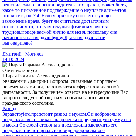
решение суда о лишении родительских прав и, может быть,
какое-то письменное подтверждение о неуплате алиментов,
что висит долг? 4. Если я приложу соответствующее
заключение врача, будет ли считаться достаточным
основанием то, что моя текущая фамилия является
трудновыговариваемой лично для меня, поскольку она
начинается на твёрдую букву Л, а я твёрдую Л не
выговариваю?
Дмитрий
,
Могилев
14.10.2024
Ответ нотариуса
Щирая Радмила Александровна
Уважаемый Дмитрий! Вопросы, связанные с порядком
перемены фамилии, не относятся к сфере нотариальной
деятельности. За получением ответов на интересующие Вас
вопросы следует обращаться в органы записи актов
гражданского состояния.
Развод
Здравствуйте,предстоит развод с мужем.Он добровольно
предложил выплачивать на ребёнка определенную сумму раз
в месяц.Со своей стороны я предложила заключить его
предложение нотариально в виде добровольного
соглашения,но он отказывается это делать по непонятным мне