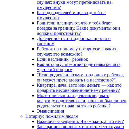
случаях внуки могут претендовать на
имущество?
Развод родителей и права детей на
имущество
Родители планируют, что у тебя будет
поездка за границу. Какие документы они
должны подготовить?
Доверенность от подростка: просто о
сложном
Ребенок на приеме у нотариуса: в каких
случаях это возможно?
Если наследник - ребёнок
Как нотариус помогает родителям решить
«детский вопрос»
"Если родители возьмут под опеку ребенка,
он может претендовать на наследство?"
Квартира, дача, авто или деньги — как это
подарить несовершеннолетнему ребенку?
Может ли сын или дочь наследовать
квартиру родителя, если ранее он был лишен
родительских прав на этого ребенка?
Эмансипация
Нотариус пожилым людям
Важное о завещании. Что можно, а что нет?
Завещание в вопросах и ответах: что нужно