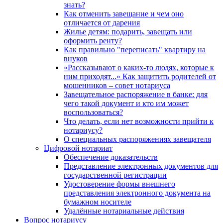
знать?
Как отменить завещание и чем оно
отличается от дарения
Жилье детям: подарить, завещать или
оформить ренту?
Как правильно "переписать" квартиру на
внуков
«Рассказывают о каких-то людях, которые к
ним приходят...» Как защитить родителей от
мошенников – совет нотариуса
Завещательное распоряжение в банке: для
чего такой документ и кто им может
воспользоваться?
Что делать, если нет возможности прийти к
нотариусу?
О специальных распоряжениях завещателя
Цифровой нотариат
Обеспечение доказательств
Представление электронных документов для
государственной регистрации
Удостоверение формы внешнего
представления электронного документа на
бумажном носителе
Удалённые нотариальные действия
Вопрос нотариусу