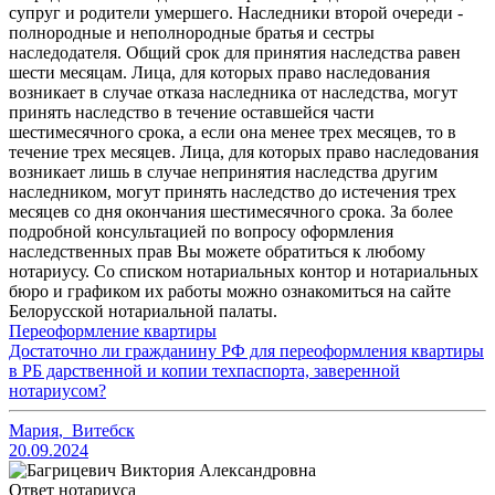
супруг и родители умершего. Наследники второй очереди -
полнородные и неполнородные братья и сестры
наследодателя. Общий срок для принятия наследства равен
шести месяцам. Лица, для которых право наследования
возникает в случае отказа наследника от наследства, могут
принять наследство в течение оставшейся части
шестимесячного срока, а если она менее трех месяцев, то в
течение трех месяцев. Лица, для которых право наследования
возникает лишь в случае непринятия наследства другим
наследником, могут принять наследство до истечения трех
месяцев со дня окончания шестимесячного срока. За более
подробной консультацией по вопросу оформления
наследственных прав Вы можете обратиться к любому
нотариусу. Со списком нотариальных контор и нотариальных
бюро и графиком их работы можно ознакомиться на сайте
Белорусской нотариальной палаты.
Переоформление квартиры
Достаточно ли гражданину РФ для переоформления квартиры
в РБ дарственной и копии техпаспорта, заверенной
нотариусом?
Мария
,
Витебск
20.09.2024
Ответ нотариуса