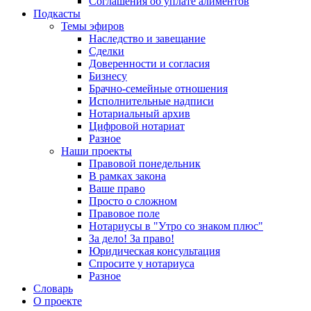
Соглашения об уплате алиментов
Подкасты
Темы эфиров
Наследство и завещание
Сделки
Доверенности и согласия
Бизнесу
Брачно-семейные отношения
Исполнительные надписи
Нотариальный архив
Цифровой нотариат
Разное
Наши проекты
Правовой понедельник
В рамках закона
Ваше право
Просто о сложном
Правовое поле
Нотариусы в "Утро со знаком плюс"
За дело! За право!
Юридическая консультация
Спросите у нотариуса
Разное
Словарь
О проекте