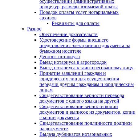
осуществлении административных
процедур, размеры взимаемой платы
Порядок оплаты услуг нотариальных
архивов
Реквизиты для оплаты
Разное
Обеспечение доказательств
Удостоверение формы внешнего
представления электронного документа на
бумажном носителе
Депозит нотариуса
Выезд нотариуса в агрогородок
Выезд нотариуса к заинтересованному лицу
Принятие заявлений граждан и
юридических лиц для осуществления
передачи другим гражданам и юридическим
лицам
Свидетельствование верности перевода
документов с одного языка на другой
Свидетельствование верности копий
документов и выписок из документов, копии
с копии документа
Свидетельствование подлинности подписи
на документе
Выдача дубликатов нотариальных