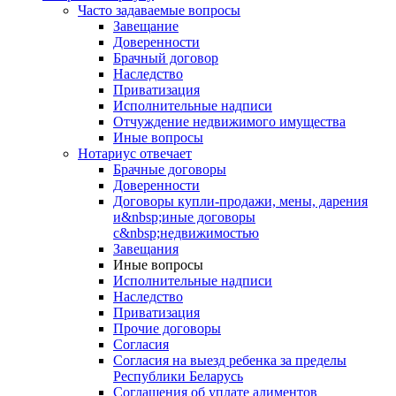
Часто задаваемые вопросы
Завещание
Доверенности
Брачный договор
Наследство
Приватизация
Исполнительные надписи
Отчуждение недвижимого имущества
Иные вопросы
Нотариус отвечает
Брачные договоры
Доверенности
Договоры купли-продажи, мены, дарения
и&nbsp;иные договоры
с&nbsp;недвижимостью
Завещания
Иные вопросы
Исполнительные надписи
Наследство
Приватизация
Прочие договоры
Согласия
Согласия на выезд ребенка за пределы
Республики Беларусь
Соглашения об уплате алиментов