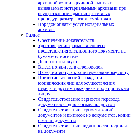
архивной копии, архивной выписки,
выдаваемых нотариальными архивами при
осуществлении административных
процедур, размеры взимаемой платы
Порядок оплаты услуг нотариальных
архивов
Разное
Обеспечение доказательств
Удостоверение формы внешнего
представления электронного документа на
бумажном носителе
Депозит нотариуса
Выезд нотариуса в агрогородок
Выезд нотариуса к заинтересованному лицу
Принятие заявлений граждан и
юридических лиц для осуществления
передачи другим гражданам и юридическим
лицам
Свидетельствование верности перевода
документов с одного языка на другой
Свидетельствование верности копий
документов и выписок из документов, копии
с копии документа
Свидетельствование подлинности подписи
на документе