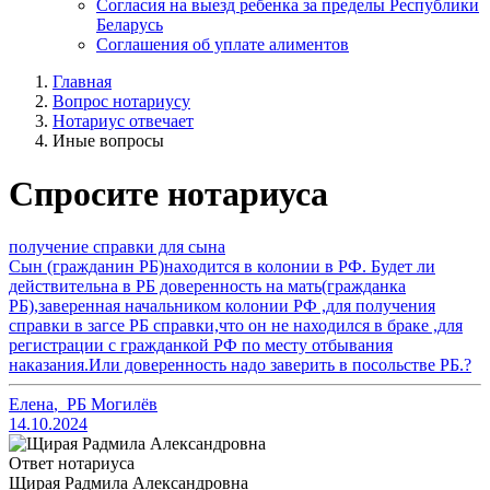
Согласия на выезд ребенка за пределы Республики
Беларусь
Соглашения об уплате алиментов
Главная
Вопрос нотариусу
Нотариус отвечает
Иные вопросы
Спросите нотариуса
получение справки для сына
Сын (гражданин РБ)находится в колонии в РФ. Будет ли
действительна в РБ доверенность на мать(гражданка
РБ),заверенная начальником колонии РФ ,для получения
справки в загсе РБ справки,что он не находился в браке ,для
регистрации с гражданкой РФ по месту отбывания
наказания.Или доверенность надо заверить в посольстве РБ.?
Елена
,
РБ Могилёв
14.10.2024
Ответ нотариуса
Щирая Радмила Александровна