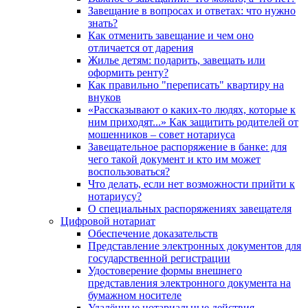
Завещание в вопросах и ответах: что нужно
знать?
Как отменить завещание и чем оно
отличается от дарения
Жилье детям: подарить, завещать или
оформить ренту?
Как правильно "переписать" квартиру на
внуков
«Рассказывают о каких-то людях, которые к
ним приходят...» Как защитить родителей от
мошенников – совет нотариуса
Завещательное распоряжение в банке: для
чего такой документ и кто им может
воспользоваться?
Что делать, если нет возможности прийти к
нотариусу?
О специальных распоряжениях завещателя
Цифровой нотариат
Обеспечение доказательств
Представление электронных документов для
государственной регистрации
Удостоверение формы внешнего
представления электронного документа на
бумажном носителе
Удалённые нотариальные действия