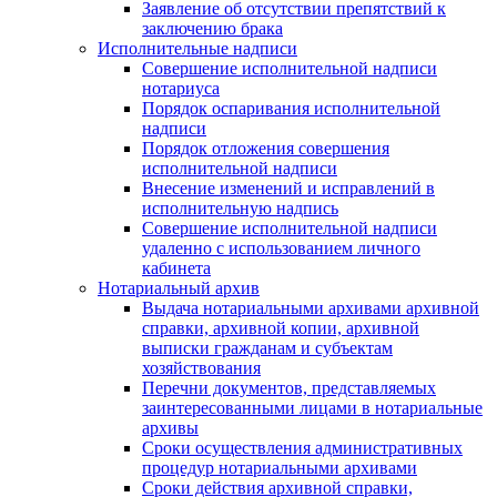
Заявление об отсутствии препятствий к
заключению брака
Исполнительные надписи
Совершение исполнительной надписи
нотариуса
Порядок оспаривания исполнительной
надписи
Порядок отложения совершения
исполнительной надписи
Внесение изменений и исправлений в
исполнительную надпись
Совершение исполнительной надписи
удаленно с использованием личного
кабинета
Нотариальный архив
Выдача нотариальными архивами архивной
справки, архивной копии, архивной
выписки гражданам и субъектам
хозяйствования
Перечни документов, представляемых
заинтересованными лицами в нотариальные
архивы
Сроки осуществления административных
процедур нотариальными архивами
Сроки действия архивной справки,