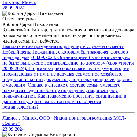
Виктор
,
Минск
28.09.2024
Ответ нотариуса
Кобрин Дарья Николаевна
Здравствуйте Виктор, для заключения и регистрации договора
найма жилого помещения согласие зарегистрированных
членов семьи не требуется.
Выплата вознаграждения подрядчику в случае его смерти
Добрый день. Гражданин, с которым был заключен договор
подряда, умер 08.09.2024. Организацией было начислено, но
не было выплачено вознаграждение по договору (срок уплаты
20.09.2024). В организацию обратилась сестра умершего, не
проживающая с ним и не ведущая совместное хозяйство,
предоставив копии документов, подтверждающих ее родство
с умершим. Однако в справке о составе семьи умершего
находятся сведения об отце подрядчика, иждивенцев у
подрядчика нет. Как правомерно поступить организации в
данной ситуации с выплатой причитающегося
вознаграждения?
Лариса
,
Минск, ООО "Инжиниринговая компания МСЛ-
Сервис"
23.09.2024