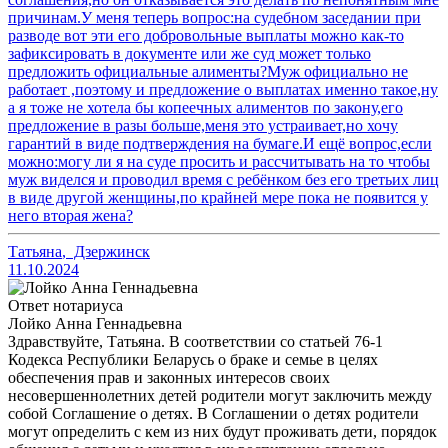
причинам.У меня теперь вопрос:на судебном заседании при
разводе вот эти его добровольные выплаты можно как-то
зафиксировать в документе или же суд может только
предложить официальные алименты?Муж официально не
работает ,поэтому и предложение о выплатах именно такое,ну
а я тоже не хотела бы копеечных алиментов по закону,его
предложение в разы больше,меня это устраивает,но хочу
гарантий в виде подтверждения на бумаге.И ещё вопрос,если
можно:могу ли я на суде просить и рассчитывать на то чтобы
муж виделся и проводил время с ребёнком без его третьих лиц
в виде другой женщины,по крайней мере пока не появится у
него вторая жена?
Татьяна
,
Дзержинск
11.10.2024
Ответ нотариуса
Лойко Анна Геннадьевна
Здравствуйте, Татьяна. В соответствии со статьей 76-1
Кодекса Республики Беларусь о браке и семье в целях
обеспечения прав и законных интересов своих
несовершеннолетних детей родители могут заключить между
собой Соглашение о детях. В Соглашении о детях родители
могут определить с кем из них будут проживать дети, порядок