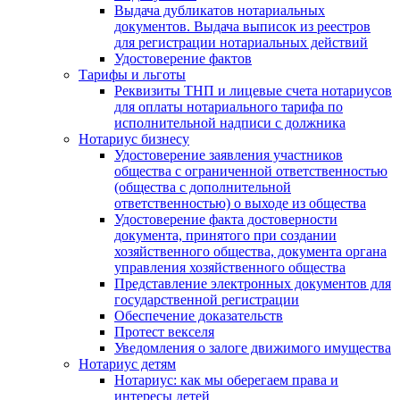
Выдача дубликатов нотариальных
документов. Выдача выписок из реестров
для регистрации нотариальных действий
Удостоверение фактов
Тарифы и льготы
Реквизиты ТНП и лицевые счета нотариусов
для оплаты нотариального тарифа по
исполнительной надписи с должника
Нотариус бизнесу
Удостоверение заявления участников
общества с ограниченной ответственностью
(общества с дополнительной
ответственностью) о выходе из общества
Удостоверение факта достоверности
документа, принятого при создании
хозяйственного общества, документа органа
управления хозяйственного общества
Представление электронных документов для
государственной регистрации
Обеспечение доказательств
Протест векселя
Уведомления о залоге движимого имущества
Нотариус детям
Нотариус: как мы оберегаем права и
интересы детей