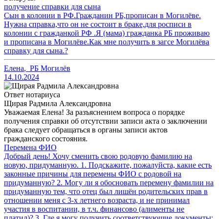
получение справки для сына
Сын в колонии в РФ.Гражданин РБ,прописан в Могилёве.
Нужна справка,что он не состоит в браке,для росписи в
колонии с гражданкой РФ .Я (мама) гражданка РБ проживаю
и прописана в Могилёве.Как мне получить в загсе Могилёва
справку для сына.?
Елена
,
РБ Могилёв
14.10.2024
Ответ нотариуса
Щирая Радмила Александровна
Уважаемая Елена! За разъяснением вопроса о порядке
получения справки об отсутствии записи акта о заключении
брака следует обращаться в органы записи актов
гражданского состояния.
Перемена ФИО
Добрый день! Хочу сменить свою родовую фамилию на
новую, придуманную. 1. Подскажите, пожалуйста, какие есть
законные причины для перемены ФИО с родовой на
придуманную? 2. Могу ли я обосновать перемену фамилии на
придуманную тем, что отец был лишён родительских прав в
отношении меня с 3-х летнего возраста, и не принимал
участия в воспитании, в т.ч. финансово (алименты не
платил)? 3. Где я могу получить соответствующие документы: