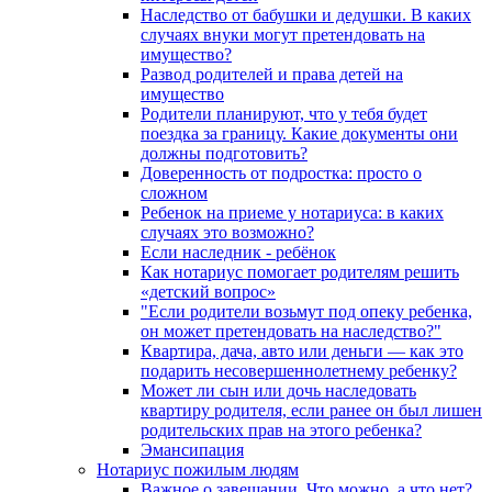
Наследство от бабушки и дедушки. В каких
случаях внуки могут претендовать на
имущество?
Развод родителей и права детей на
имущество
Родители планируют, что у тебя будет
поездка за границу. Какие документы они
должны подготовить?
Доверенность от подростка: просто о
сложном
Ребенок на приеме у нотариуса: в каких
случаях это возможно?
Если наследник - ребёнок
Как нотариус помогает родителям решить
«детский вопрос»
"Если родители возьмут под опеку ребенка,
он может претендовать на наследство?"
Квартира, дача, авто или деньги — как это
подарить несовершеннолетнему ребенку?
Может ли сын или дочь наследовать
квартиру родителя, если ранее он был лишен
родительских прав на этого ребенка?
Эмансипация
Нотариус пожилым людям
Важное о завещании. Что можно, а что нет?