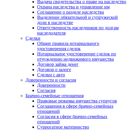
Выдача свидетельства о праве на наследство
Охрана наследства и управление им
Соглашение о разделе наследства
Выделение обязательной и супружеской
доли в наследстве
Ответственность наследников по долгам
наследодателя
Сделки
Общие правила нотариального
удостоверения сделок
Нотариальное удостоверение сделок по
отчуждению недвижимого имущества
Договор займа денег
Договор о залоге
Сделки с авто
Доверенности и согласия
Доверенности
Согласия
Брачно-семейные отношения
Правовые режимы имущества супругов
Соглашения в сфере брачно-семейных
отношений
Согласия в сфере брачно-семейных
отношений
Суррогатное материнство