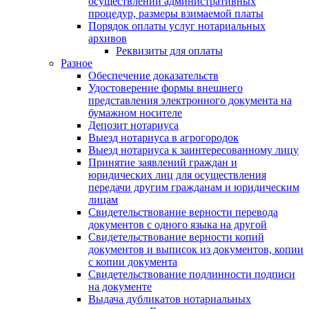
осуществлении административных
процедур, размеры взимаемой платы
Порядок оплаты услуг нотариальных
архивов
Реквизиты для оплаты
Разное
Обеспечение доказательств
Удостоверение формы внешнего
представления электронного документа на
бумажном носителе
Депозит нотариуса
Выезд нотариуса в агрогородок
Выезд нотариуса к заинтересованному лицу
Принятие заявлений граждан и
юридических лиц для осуществления
передачи другим гражданам и юридическим
лицам
Свидетельствование верности перевода
документов с одного языка на другой
Свидетельствование верности копий
документов и выписок из документов, копии
с копии документа
Свидетельствование подлинности подписи
на документе
Выдача дубликатов нотариальных