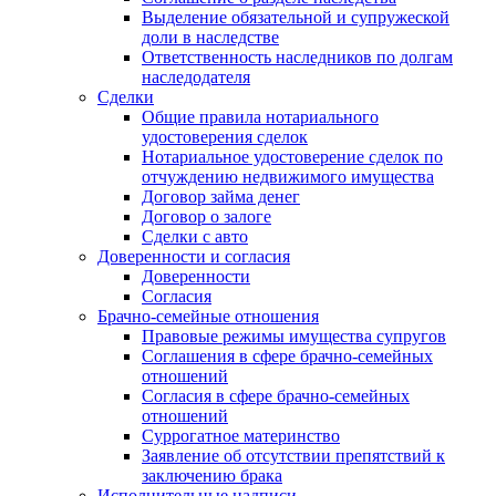
Выделение обязательной и супружеской
доли в наследстве
Ответственность наследников по долгам
наследодателя
Сделки
Общие правила нотариального
удостоверения сделок
Нотариальное удостоверение сделок по
отчуждению недвижимого имущества
Договор займа денег
Договор о залоге
Сделки с авто
Доверенности и согласия
Доверенности
Согласия
Брачно-семейные отношения
Правовые режимы имущества супругов
Соглашения в сфере брачно-семейных
отношений
Согласия в сфере брачно-семейных
отношений
Суррогатное материнство
Заявление об отсутствии препятствий к
заключению брака
Исполнительные надписи