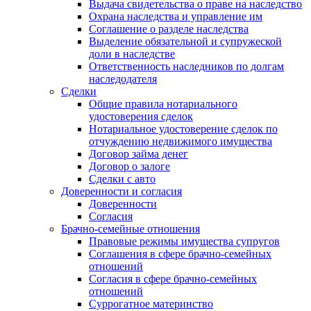
Выдача свидетельства о праве на наследство
Охрана наследства и управление им
Соглашение о разделе наследства
Выделение обязательной и супружеской
доли в наследстве
Ответственность наследников по долгам
наследодателя
Сделки
Общие правила нотариального
удостоверения сделок
Нотариальное удостоверение сделок по
отчуждению недвижимого имущества
Договор займа денег
Договор о залоге
Сделки с авто
Доверенности и согласия
Доверенности
Согласия
Брачно-семейные отношения
Правовые режимы имущества супругов
Соглашения в сфере брачно-семейных
отношений
Согласия в сфере брачно-семейных
отношений
Суррогатное материнство