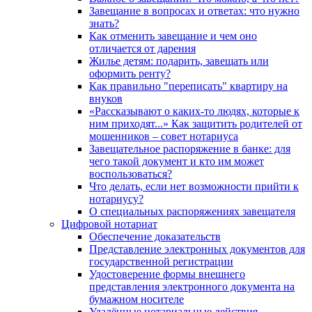
Завещание в вопросах и ответах: что нужно
знать?
Как отменить завещание и чем оно
отличается от дарения
Жилье детям: подарить, завещать или
оформить ренту?
Как правильно "переписать" квартиру на
внуков
«Рассказывают о каких-то людях, которые к
ним приходят...» Как защитить родителей от
мошенников – совет нотариуса
Завещательное распоряжение в банке: для
чего такой документ и кто им может
воспользоваться?
Что делать, если нет возможности прийти к
нотариусу?
О специальных распоряжениях завещателя
Цифровой нотариат
Обеспечение доказательств
Представление электронных документов для
государственной регистрации
Удостоверение формы внешнего
представления электронного документа на
бумажном носителе
Удалённые нотариальные действия