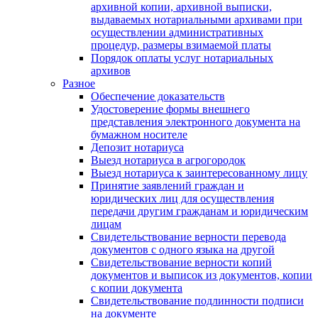
архивной копии, архивной выписки,
выдаваемых нотариальными архивами при
осуществлении административных
процедур, размеры взимаемой платы
Порядок оплаты услуг нотариальных
архивов
Разное
Обеспечение доказательств
Удостоверение формы внешнего
представления электронного документа на
бумажном носителе
Депозит нотариуса
Выезд нотариуса в агрогородок
Выезд нотариуса к заинтересованному лицу
Принятие заявлений граждан и
юридических лиц для осуществления
передачи другим гражданам и юридическим
лицам
Свидетельствование верности перевода
документов с одного языка на другой
Свидетельствование верности копий
документов и выписок из документов, копии
с копии документа
Свидетельствование подлинности подписи
на документе