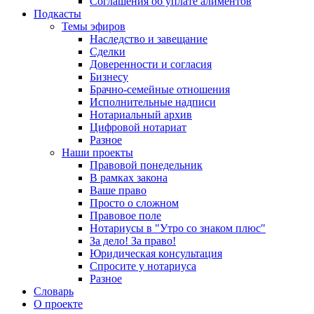
Соглашения об уплате алиментов
Подкасты
Темы эфиров
Наследство и завещание
Сделки
Доверенности и согласия
Бизнесу
Брачно-семейные отношения
Исполнительные надписи
Нотариальный архив
Цифровой нотариат
Разное
Наши проекты
Правовой понедельник
В рамках закона
Ваше право
Просто о сложном
Правовое поле
Нотариусы в "Утро со знаком плюс"
За дело! За право!
Юридическая консультация
Спросите у нотариуса
Разное
Словарь
О проекте