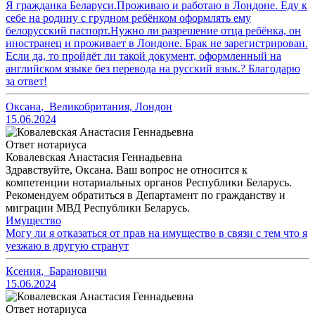
Я гражданка Беларуси.Проживаю и работаю в Лондоне. Еду к
себе на родину с грудном ребёнком оформлять ему
белорусский паспорт.Нужно ли разрешение отца ребёнка, он
иностранец и проживает в Лондоне. Брак не зарегистрирован.
Если да, то пройдёт ли такой документ, оформленный на
английском языке без перевода на русский язык.? Благодарю
за ответ!
Оксана
,
Великобритания, Лондон
15.06.2024
Ответ нотариуса
Ковалевская Анастасия Геннадьевна
Здравствуйте, Оксана. Ваш вопрос не относится к
компетенции нотариальных органов Республики Беларусь.
Рекомендуем обратиться в Департамент по гражданству и
миграции МВД Республики Беларусь.
Имущество
Могу ли я отказаться от прав на имущество в связи с тем что я
уезжаю в другую странут
Ксения
,
Барановичи
15.06.2024
Ответ нотариуса