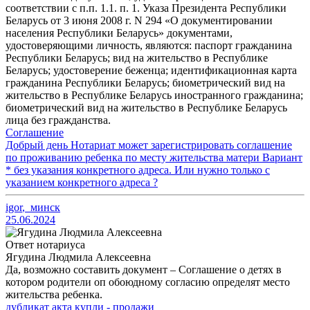
соответствии с п.п. 1.1. п. 1. Указа Президента Республики
Беларусь от 3 июня 2008 г. N 294 «О документировании
населения Республики Беларусь» документами,
удостоверяющими личность, являются: паспорт гражданина
Республики Беларусь; вид на жительство в Республике
Беларусь; удостоверение беженца; идентификационная карта
гражданина Республики Беларусь; биометрический вид на
жительство в Республике Беларусь иностранного гражданина;
биометрический вид на жительство в Республике Беларусь
лица без гражданства.
Соглашение
Добрый день Нотариат может зарегистрировать соглашение
по проживанию ребенка по месту жительства матери Вариант
* без указания конкретного адреса. Или нужно только с
указанием конкретного адреса ?
igor
,
минск
25.06.2024
Ответ нотариуса
Ягудина Людмила Алексеевна
Да, возможно составить документ – Соглашение о детях в
котором родители оп обоюдному согласию определят место
жительства ребенка.
дубликат акта купли - продажи