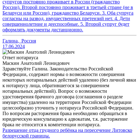
супругов постоянно проживает в России (гражданство
России). Второй постоянно проживает в третьей стране (не в
Беларуси или России), гражданство Беларуси. 3. Оба супруга
согласны на развод, имущественных претензий нет. 4. Дети
совершеннолетние и дееспособные. 5. Второй супруг будет
оформлять документы дистанционно.
Галина
,
Россия
17.06.2024
Ответ нотариуса
Маскин Анатолий Леонидович
Здравствуйте Галина. Законодательство Российской
Федерации, содержит нормы о возможности совершения
некоторых нотариальных действий удаленно (без личной явки
к нотариусу лица, обратившегося за совершением
нотариальных действий). Вопрос о возможности
удостоверения брачного договора (соглашения о разделе
имущества) удаленно на территории Российской Федерации
целесообразно уточнить у нотариуса Российской Федерации.
По вопросам расторжения брака необходимо обращаться в
юридическую консультацию к адвокатам, т.к. расторжение
брака не относится к компетенции нотариуса.
Разрешение отца грудного ребёнка на пересечение Литовско
белорусской границы.