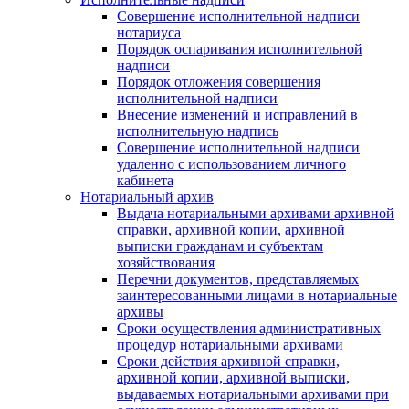
Совершение исполнительной надписи
нотариуса
Порядок оспаривания исполнительной
надписи
Порядок отложения совершения
исполнительной надписи
Внесение изменений и исправлений в
исполнительную надпись
Совершение исполнительной надписи
удаленно с использованием личного
кабинета
Нотариальный архив
Выдача нотариальными архивами архивной
справки, архивной копии, архивной
выписки гражданам и субъектам
хозяйствования
Перечни документов, представляемых
заинтересованными лицами в нотариальные
архивы
Сроки осуществления административных
процедур нотариальными архивами
Сроки действия архивной справки,
архивной копии, архивной выписки,
выдаваемых нотариальными архивами при