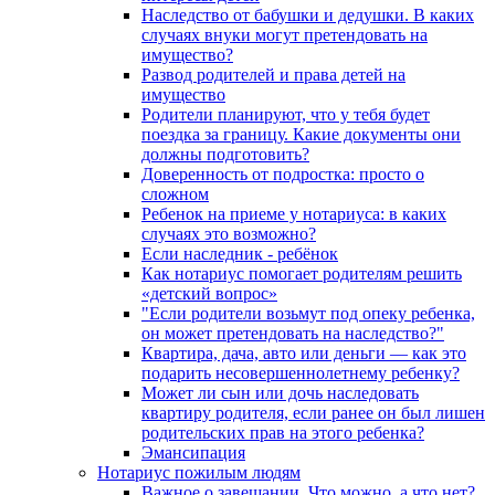
Наследство от бабушки и дедушки. В каких
случаях внуки могут претендовать на
имущество?
Развод родителей и права детей на
имущество
Родители планируют, что у тебя будет
поездка за границу. Какие документы они
должны подготовить?
Доверенность от подростка: просто о
сложном
Ребенок на приеме у нотариуса: в каких
случаях это возможно?
Если наследник - ребёнок
Как нотариус помогает родителям решить
«детский вопрос»
"Если родители возьмут под опеку ребенка,
он может претендовать на наследство?"
Квартира, дача, авто или деньги — как это
подарить несовершеннолетнему ребенку?
Может ли сын или дочь наследовать
квартиру родителя, если ранее он был лишен
родительских прав на этого ребенка?
Эмансипация
Нотариус пожилым людям
Важное о завещании. Что можно, а что нет?