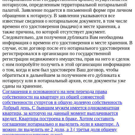
нотариусом, определенным территориальной нотариальной
палатой. Заявление подается в письменной форме при личном
обращении к нотариусу. В заявлении указываются все
известные сведения о нотариальном документе, в том числе
времени его удостоверения (выдачи) и месте хранения, а
также причина, по которой отсутствует документ.
Следовательно, для получения дубликата Вам необходима
информация о времени его удостоверения и месте хранения. В
случае, если договор после его нотариального удостоверения
регистрировался в организации по государственной
регистрации недвижимого имущества, прав на него и сделок
с ним попробуйте получить в этой организации информацию
о том, когда и кем был удостоверен Ваш договор, чтобы
обратиться в дальнейшем за получением его дубликата к
нотариусу или в нотариальный архив, если документы уже
сданы на хранение.
Соглашения и основанного на нем перехода права
собственности на квартиру из общей совместной
собственности супругов в общую долевую собственность
Добрый день. С бывшим мужем имеется однокомнатная
квартира, за которую на данный момент выплачивается
кредит. Квартира построена в браке. Хотим составить
соглашение нотариально и выделить доли в квартире. А
можно ли выделить не 2 доли, а 3 ( третья доля общему
несовершеннолетнему сыну).