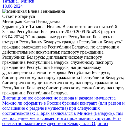
Татьяна
,
Минск
18.06.2024
Ответ нотариуса
Меницкая Елена Геннадьевна
Здравствуйте Татьяна. Нельзя. В соответствии со статьей 6
Закона Республики Беларусь от 20.09.2009 № 49-З (ред. от
03.04.2024) "О порядке выезда из Республики Беларусь и
въезда в Республику Беларусь граждан Республики Беларусь"
граждане выезжают из Республики Беларусь по следующим
действительным документам: паспорту гражданина
Республики Беларусь; дипломатическому паспорту
гражданина Республики Беларусь; служебному паспорту
гражданина Республики Беларусь; национальному
удостоверению личности моряка Республики Беларусь;
биометрическому паспорту гражданина Республики Беларусь;
биометрическому дипломатическому паспорту гражданина
Республики Беларусь; биометрическому служебному паспорту
гражданина Республики Беларусь.
Дистанционное оформление развода и раздела имущества
Можно ли оформить в России брачный контракт (или развод и
соглашение о разделе имущества) при следующих
обстоятельствах: 1. Брак заключался в Минске (Беларусь), там
же последнее место совместного проживания супругов. Есть
совместно нажитое имущество в Беларуси. 2. Один из