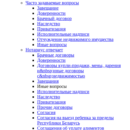
Часто задаваемые вопросы
Завещание
Доверенности
Брачный договор
Наследство
Приватизация
Исполнительные надписи
Отчуждение недвижимого имущества
Иные вопросы
Нотариус отвечает
Брачные договоры
Доверенности
Договоры купли-продажи, мены, дарения
и&nbsp;иные договоры
с&nbsp;недвижимостью
Завещания
Иные вопросы
Исполнительные надписи
Наследство
Приватизация
Прочие договоры
Согласия
Согласия на выезд ребенка за пределы
Республики Беларусь
Соглашения об уплате алиментов