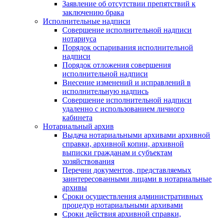
Заявление об отсутствии препятствий к
заключению брака
Исполнительные надписи
Совершение исполнительной надписи
нотариуса
Порядок оспаривания исполнительной
надписи
Порядок отложения совершения
исполнительной надписи
Внесение изменений и исправлений в
исполнительную надпись
Совершение исполнительной надписи
удаленно с использованием личного
кабинета
Нотариальный архив
Выдача нотариальными архивами архивной
справки, архивной копии, архивной
выписки гражданам и субъектам
хозяйствования
Перечни документов, представляемых
заинтересованными лицами в нотариальные
архивы
Сроки осуществления административных
процедур нотариальными архивами
Сроки действия архивной справки,