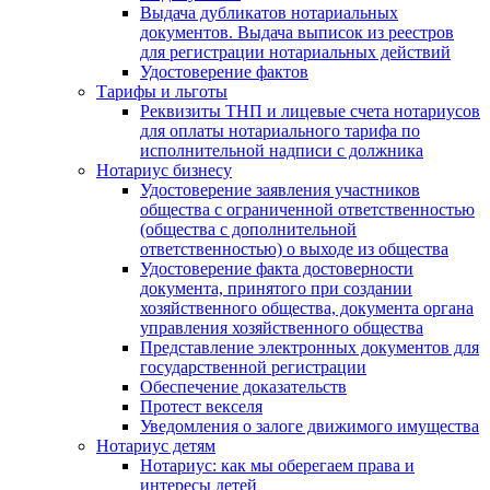
Выдача дубликатов нотариальных
документов. Выдача выписок из реестров
для регистрации нотариальных действий
Удостоверение фактов
Тарифы и льготы
Реквизиты ТНП и лицевые счета нотариусов
для оплаты нотариального тарифа по
исполнительной надписи с должника
Нотариус бизнесу
Удостоверение заявления участников
общества с ограниченной ответственностью
(общества с дополнительной
ответственностью) о выходе из общества
Удостоверение факта достоверности
документа, принятого при создании
хозяйственного общества, документа органа
управления хозяйственного общества
Представление электронных документов для
государственной регистрации
Обеспечение доказательств
Протест векселя
Уведомления о залоге движимого имущества
Нотариус детям
Нотариус: как мы оберегаем права и
интересы детей