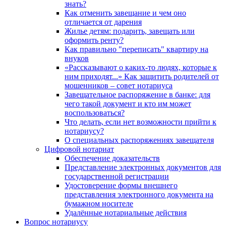
знать?
Как отменить завещание и чем оно
отличается от дарения
Жилье детям: подарить, завещать или
оформить ренту?
Как правильно "переписать" квартиру на
внуков
«Рассказывают о каких-то людях, которые к
ним приходят...» Как защитить родителей от
мошенников – совет нотариуса
Завещательное распоряжение в банке: для
чего такой документ и кто им может
воспользоваться?
Что делать, если нет возможности прийти к
нотариусу?
О специальных распоряжениях завещателя
Цифровой нотариат
Обеспечение доказательств
Представление электронных документов для
государственной регистрации
Удостоверение формы внешнего
представления электронного документа на
бумажном носителе
Удалённые нотариальные действия
Вопрос нотариусу