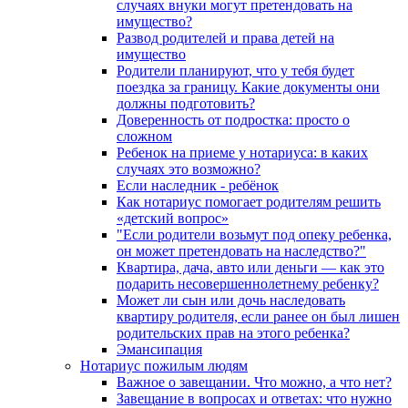
случаях внуки могут претендовать на
имущество?
Развод родителей и права детей на
имущество
Родители планируют, что у тебя будет
поездка за границу. Какие документы они
должны подготовить?
Доверенность от подростка: просто о
сложном
Ребенок на приеме у нотариуса: в каких
случаях это возможно?
Если наследник - ребёнок
Как нотариус помогает родителям решить
«детский вопрос»
"Если родители возьмут под опеку ребенка,
он может претендовать на наследство?"
Квартира, дача, авто или деньги — как это
подарить несовершеннолетнему ребенку?
Может ли сын или дочь наследовать
квартиру родителя, если ранее он был лишен
родительских прав на этого ребенка?
Эмансипация
Нотариус пожилым людям
Важное о завещании. Что можно, а что нет?
Завещание в вопросах и ответах: что нужно