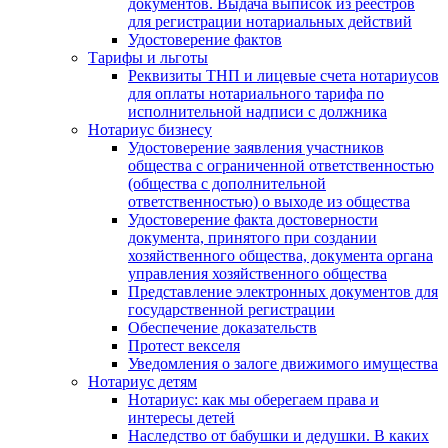
документов. Выдача выписок из реестров
для регистрации нотариальных действий
Удостоверение фактов
Тарифы и льготы
Реквизиты ТНП и лицевые счета нотариусов
для оплаты нотариального тарифа по
исполнительной надписи с должника
Нотариус бизнесу
Удостоверение заявления участников
общества с ограниченной ответственностью
(общества с дополнительной
ответственностью) о выходе из общества
Удостоверение факта достоверности
документа, принятого при создании
хозяйственного общества, документа органа
управления хозяйственного общества
Представление электронных документов для
государственной регистрации
Обеспечение доказательств
Протест векселя
Уведомления о залоге движимого имущества
Нотариус детям
Нотариус: как мы оберегаем права и
интересы детей
Наследство от бабушки и дедушки. В каких