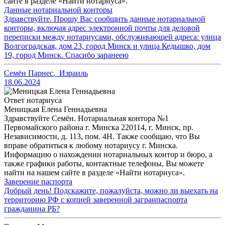
сайте в разделе «Найти нотариуса».
Данные нотариальной конторы
Здравствуйте. Прошу Вас сообщить данные нотариальной
конторы, включая адрес электронной почты для деловой
переписки между нотариусами, обслуживающей адреса: улица
Волгоградская, дом 23, город Минск и улица Кедышко, дом
19, город Минск. Спасибо заранеею
Семён Парнес
,
Израиль
18.06.2024
Ответ нотариуса
Меницкая Елена Геннадьевна
Здравствуйте Семён. Нотариальная контора №1
Первомайского района г. Минска 220114, г. Минск, пр.
Независимости, д. 113, пом. 4Н. Также сообщаю, что Вы
вправе обратиться к любому нотариусу г. Минска.
Информацию о нахождении нотариальных контор и бюро, а
также графики работы, контактные телефоны, Вы можете
найти на нашем сайте в разделе «Найти нотариуса».
Заверение паспорта
Добрый день! Подскажите, пожалуйста, можно ли выехать на
территорию РФ с копией заверенной загранпаспорта
гражданина РБ?