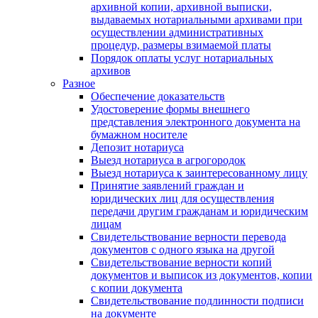
архивной копии, архивной выписки,
выдаваемых нотариальными архивами при
осуществлении административных
процедур, размеры взимаемой платы
Порядок оплаты услуг нотариальных
архивов
Разное
Обеспечение доказательств
Удостоверение формы внешнего
представления электронного документа на
бумажном носителе
Депозит нотариуса
Выезд нотариуса в агрогородок
Выезд нотариуса к заинтересованному лицу
Принятие заявлений граждан и
юридических лиц для осуществления
передачи другим гражданам и юридическим
лицам
Свидетельствование верности перевода
документов с одного языка на другой
Свидетельствование верности копий
документов и выписок из документов, копии
с копии документа
Свидетельствование подлинности подписи
на документе