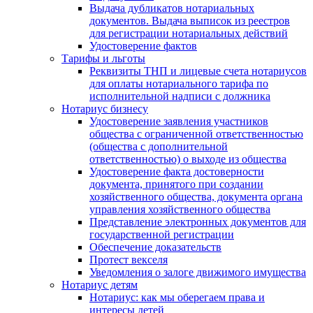
Выдача дубликатов нотариальных
документов. Выдача выписок из реестров
для регистрации нотариальных действий
Удостоверение фактов
Тарифы и льготы
Реквизиты ТНП и лицевые счета нотариусов
для оплаты нотариального тарифа по
исполнительной надписи с должника
Нотариус бизнесу
Удостоверение заявления участников
общества с ограниченной ответственностью
(общества с дополнительной
ответственностью) о выходе из общества
Удостоверение факта достоверности
документа, принятого при создании
хозяйственного общества, документа органа
управления хозяйственного общества
Представление электронных документов для
государственной регистрации
Обеспечение доказательств
Протест векселя
Уведомления о залоге движимого имущества
Нотариус детям
Нотариус: как мы оберегаем права и
интересы детей