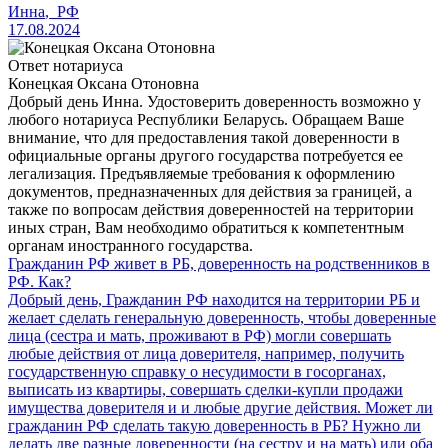
Инна
,
РФ
17.08.2024
Ответ нотариуса
Конецкая Оксана Отоновна
Добрый день Инна. Удостоверить доверенность возможно у
любого нотариуса Республики Беларусь. Обращаем Ваше
внимание, что для предоставления такой доверенности в
официальные органы другого государства потребуется ее
легализация. Предъявляемые требования к оформлению
документов, предназначенных для действия за границей, а
также по вопросам действия доверенностей на территории
иных стран, Вам необходимо обратиться к компетентным
органам иностранного государства.
Гражданин РФ живет в РБ, доверенность на родственников в
РФ. Как?
Добрый день, Гражданин РФ находится на территории РБ и
желает сделать генеральную доверенность, чтобы доверенные
лица (сестра и мать, проживают в РФ) могли совершать
любые действия от лица доверителя, например, получить
государственную справку о несудимости в госорганах,
выписать из квартиры, совершать сделки-купли продажи
имущества доверителя и и любые другие действия. Может ли
гражданин РФ сделать такую доверенность в РБ? Нужно ли
делать две разные доверенности (на сестру и на мать) или оба