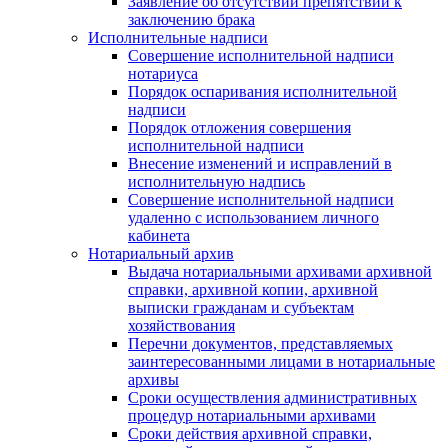
Заявление об отсутствии препятствий к
заключению брака
Исполнительные надписи
Совершение исполнительной надписи
нотариуса
Порядок оспаривания исполнительной
надписи
Порядок отложения совершения
исполнительной надписи
Внесение изменений и исправлений в
исполнительную надпись
Совершение исполнительной надписи
удаленно с использованием личного
кабинета
Нотариальный архив
Выдача нотариальными архивами архивной
справки, архивной копии, архивной
выписки гражданам и субъектам
хозяйствования
Перечни документов, представляемых
заинтересованными лицами в нотариальные
архивы
Сроки осуществления административных
процедур нотариальными архивами
Сроки действия архивной справки,