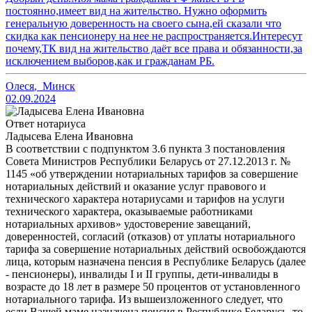
постоянно,имеет вид на жительство. Нужно оформить
генеральную доверенность на своего сына,ей сказали что
скидка как пенсионеру на нее не распространяется.Интересут
почему,ТК вид на жительство даёт все права и обязанности,за
исключением выборов,как и гражданам РБ.
Олеся
,
Минск
02.09.2024
Ответ нотариуса
Ладысева Елена Ивановна
В соответствии с подпунктом 3.6 пункта 3 постановления
Совета Министров Республики Беларусь от 27.12.2013 г. №
1145 «об утверждении нотариальных тарифов за совершение
нотариальных действий и оказание услуг правового и
технического характера нотариусами и тарифов на услуги
технического характера, оказываемые работниками
нотариальных архивов» удостоверение завещаний,
доверенностей, согласий (отказов) от уплаты нотариального
тарифа за совершение нотариальных действий освобождаются
лица, которым назначена пенсия в Республике Беларусь (далее
- пенсионеры), инвалиды I и II группы, дети-инвалиды в
возрасте до 18 лет в размере 50 процентов от установленного
нотариального тарифа. Из вышеизложенного следует, что
если Вашей маме назначена пенсия в Республике Беларусь, то