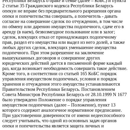
Республики Беларусь о браке и семье (далее – КоБС) и пункта
2 статьи 35 Гражданского кодекса Республики Беларусь
опекун не вправе без предварительного разрешения органа
опеки и попечительства совершать, а попечитель - давать
согласие на совершение сделок по отчуждению, в том числе
по обмену или дарению имущества подопечного, сдаче его в
аренду (в наем), безвозмездное пользование или в залог;
сделок, влекущих отказ от принадлежащих подопечному
прав, раздел его имущества или выдел из него долей, а также
любых других сделок, влекущих уменьшение имущества
подопечного. При этом разрешение на заключение
вышеуказанных договоров и совершение других
юридических действий дается в письменной форме каждый
раз, когда возникает необходимость совершить такое действие.
Кроме того, в соответствии со статьей 165 КоБС порядок
управления имуществом подопечных, условия и порядок
хранения и отчуждения этого имущества устанавливаются
Правительством Республики Беларусь. Постановлением
Совета Министров Республики Беларусь от 28.10.1999 N 1677
было утверждено Положение о порядке управления
имуществом подопечных (далее – Положение), пункт 13
которого содержит аналогичное нормативное предписание.
При удостоверении доверенности от имени недееспособного
следует учитывать, что одной из основных задач органов
опеки и попечительства является защита личных и