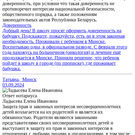
доверенность, при условии что такая доверенность не
противоречит интересам национальной безопасности,
общественного порядка, а также положениям
законодательных актов Республики Беларусь.
Доверенность
Добрый день! В школу просят оформить доверенность на
бабушку. Подскажите, пожалуйста, есть ли в этом законная
необходимость. Проживали с ребенком в Минске.
Воспитываю одна, в официальном разводе. С февраля этого
года нахожусь на больничном (онкология) и лечение ещё
продолжается в Минске. Приняли решение, что ребенок
пойдет в школу в городе (по прописке), где проживает
бабушка.
Татьяна
,
Минск
03.09.2024
Ответ нотариуса
Ладысева Елена Ивановна
Защита прав и законных интересов несовершеннолетних
детей возлагается на их родителей и является их
обязанностью. Родители являются законными
представителями своих несовершеннолетних детей и
выступают в защиту их прав и законных интересов в
отношениях с любыми лицами и организациями, в том числе