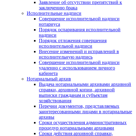
Заявление об отсутствии препятствий к
заключению брака
Исполнительные надписи
Совершение исполнительной надписи
нотариуса
Порядок оспаривания исполнительной
надписи
Порядок отложения совершения
исполнительной надписи
Внесение изменений и исправлений в
исполнительную надпись
Совершение исполнительной надписи
удаленно с использованием личного
кабинета
Нотариальный архив
Выдача нотариальными архивами архивной
справки, архивной копии, архивной
выписки гражданам и субъектам
хозяйствования
Перечни документов, представляемых
заинтересованными лицами в нотариальные
архивы
Сроки осуществления административных
процедур нотариальными архивами
Сроки действия архивной справки,