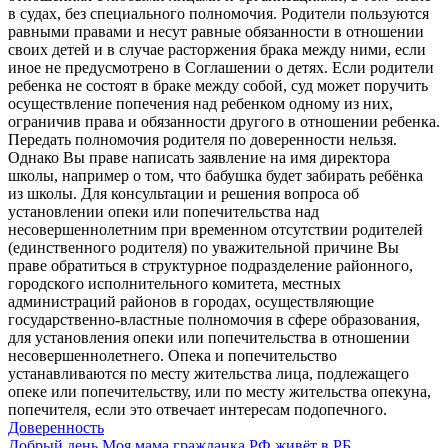
в судах, без специального полномочия. Родители пользуются
равными правами и несут равные обязанности в отношении
своих детей и в случае расторжения брака между ними, если
иное не предусмотрено в Соглашении о детях. Если родители
ребенка не состоят в браке между собой, суд может поручить
осуществление попечения над ребенком одному из них,
ограничив права и обязанности другого в отношении ребенка.
Передать полномочия родителя по доверенности нельзя.
Однако Вы праве написать заявление на имя директора
школы, например о том, что бабушка будет забирать ребёнка
из школы. Для консультации и решения вопроса об
установлении опеки или попечительства над
несовершеннолетним при временном отсутствии родителей
(единственного родителя) по уважительной причине Вы
праве обратиться в структурное подразделение районного,
городского исполнительного комитета, местных
администраций районов в городах, осуществляющие
государственно-властные полномочия в сфере образования,
для установления опеки или попечительства в отношении
несовершеннолетнего. Опека и попечительство
устанавливаются по месту жительства лица, подлежащего
опеке или попечительству, или по месту жительства опекуна,
попечителя, если это отвечает интересам подопечного.
Доверенность
Добрый день.Моя мама гражданка РФ живёт в РБ