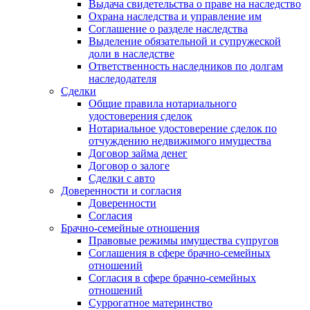
Выдача свидетельства о праве на наследство
Охрана наследства и управление им
Соглашение о разделе наследства
Выделение обязательной и супружеской
доли в наследстве
Ответственность наследников по долгам
наследодателя
Сделки
Общие правила нотариального
удостоверения сделок
Нотариальное удостоверение сделок по
отчуждению недвижимого имущества
Договор займа денег
Договор о залоге
Сделки с авто
Доверенности и согласия
Доверенности
Согласия
Брачно-семейные отношения
Правовые режимы имущества супругов
Соглашения в сфере брачно-семейных
отношений
Согласия в сфере брачно-семейных
отношений
Суррогатное материнство