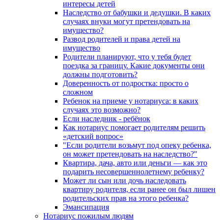
интересы детей
Наследство от бабушки и дедушки. В каких
случаях внуки могут претендовать на
имущество?
Развод родителей и права детей на
имущество
Родители планируют, что у тебя будет
поездка за границу. Какие документы они
должны подготовить?
Доверенность от подростка: просто о
сложном
Ребенок на приеме у нотариуса: в каких
случаях это возможно?
Если наследник - ребёнок
Как нотариус помогает родителям решить
«детский вопрос»
"Если родители возьмут под опеку ребенка,
он может претендовать на наследство?"
Квартира, дача, авто или деньги — как это
подарить несовершеннолетнему ребенку?
Может ли сын или дочь наследовать
квартиру родителя, если ранее он был лишен
родительских прав на этого ребенка?
Эмансипация
Нотариус пожилым людям