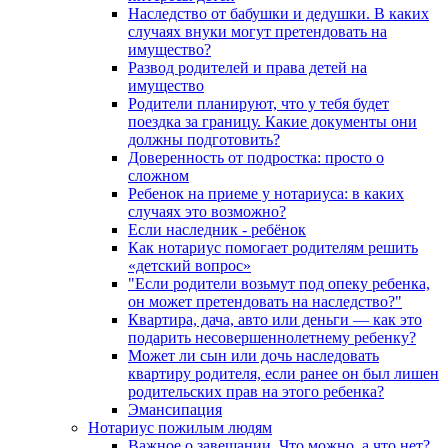
Наследство от бабушки и дедушки. В каких
случаях внуки могут претендовать на
имущество?
Развод родителей и права детей на
имущество
Родители планируют, что у тебя будет
поездка за границу. Какие документы они
должны подготовить?
Доверенность от подростка: просто о
сложном
Ребенок на приеме у нотариуса: в каких
случаях это возможно?
Если наследник - ребёнок
Как нотариус помогает родителям решить
«детский вопрос»
"Если родители возьмут под опеку ребенка,
он может претендовать на наследство?"
Квартира, дача, авто или деньги — как это
подарить несовершеннолетнему ребенку?
Может ли сын или дочь наследовать
квартиру родителя, если ранее он был лишен
родительских прав на этого ребенка?
Эмансипация
Нотариус пожилым людям
Важное о завещании. Что можно, а что нет?