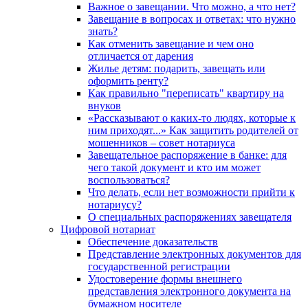
Важное о завещании. Что можно, а что нет?
Завещание в вопросах и ответах: что нужно
знать?
Как отменить завещание и чем оно
отличается от дарения
Жилье детям: подарить, завещать или
оформить ренту?
Как правильно "переписать" квартиру на
внуков
«Рассказывают о каких-то людях, которые к
ним приходят...» Как защитить родителей от
мошенников – совет нотариуса
Завещательное распоряжение в банке: для
чего такой документ и кто им может
воспользоваться?
Что делать, если нет возможности прийти к
нотариусу?
О специальных распоряжениях завещателя
Цифровой нотариат
Обеспечение доказательств
Представление электронных документов для
государственной регистрации
Удостоверение формы внешнего
представления электронного документа на
бумажном носителе