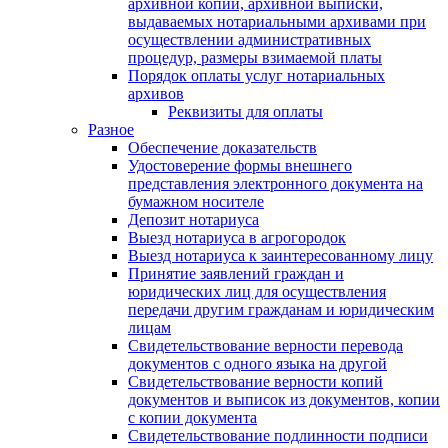
архивной копии, архивной выписки,
выдаваемых нотариальными архивами при
осуществлении административных
процедур, размеры взимаемой платы
Порядок оплаты услуг нотариальных
архивов
Реквизиты для оплаты
Разное
Обеспечение доказательств
Удостоверение формы внешнего
представления электронного документа на
бумажном носителе
Депозит нотариуса
Выезд нотариуса в агрогородок
Выезд нотариуса к заинтересованному лицу
Принятие заявлений граждан и
юридических лиц для осуществления
передачи другим гражданам и юридическим
лицам
Свидетельствование верности перевода
документов с одного языка на другой
Свидетельствование верности копий
документов и выписок из документов, копии
с копии документа
Свидетельствование подлинности подписи