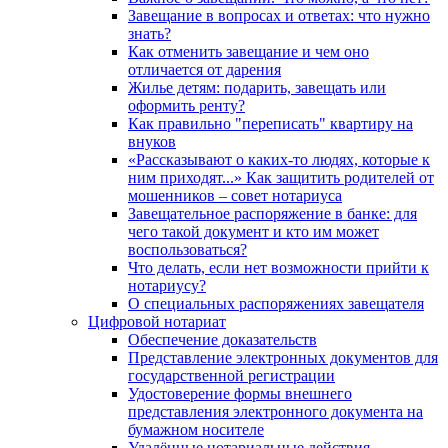
Завещание в вопросах и ответах: что нужно
знать?
Как отменить завещание и чем оно
отличается от дарения
Жилье детям: подарить, завещать или
оформить ренту?
Как правильно "переписать" квартиру на
внуков
«Рассказывают о каких-то людях, которые к
ним приходят...» Как защитить родителей от
мошенников – совет нотариуса
Завещательное распоряжение в банке: для
чего такой документ и кто им может
воспользоваться?
Что делать, если нет возможности прийти к
нотариусу?
О специальных распоряжениях завещателя
Цифровой нотариат
Обеспечение доказательств
Представление электронных документов для
государственной регистрации
Удостоверение формы внешнего
представления электронного документа на
бумажном носителе
Удалённые нотариальные действия