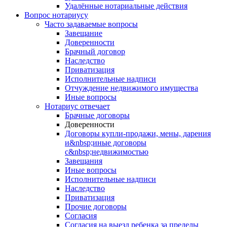
Удалённые нотариальные действия
Вопрос нотариусу
Часто задаваемые вопросы
Завещание
Доверенности
Брачный договор
Наследство
Приватизация
Исполнительные надписи
Отчуждение недвижимого имущества
Иные вопросы
Нотариус отвечает
Брачные договоры
Доверенности
Договоры купли-продажи, мены, дарения
и&nbsp;иные договоры
с&nbsp;недвижимостью
Завещания
Иные вопросы
Исполнительные надписи
Наследство
Приватизация
Прочие договоры
Согласия
Согласия на выезд ребенка за пределы