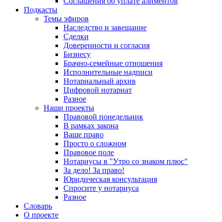
Соглашения об уплате алиментов
Подкасты
Темы эфиров
Наследство и завещание
Сделки
Доверенности и согласия
Бизнесу
Брачно-семейные отношения
Исполнительные надписи
Нотариальный архив
Цифровой нотариат
Разное
Наши проекты
Правовой понедельник
В рамках закона
Ваше право
Просто о сложном
Правовое поле
Нотариусы в "Утро со знаком плюс"
За дело! За право!
Юридическая консультация
Спросите у нотариуса
Разное
Словарь
О проекте