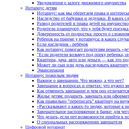
Уведомления о залоге движимого имущества
Нотариус детям
Нотариус: как мы оберегаем права и интересы
Наследство от бабушки и дедушки. В каких с
Развод родителей и права детей на имущество
Родители планируют, что у тебя будет поездк
Доверенность от подростка: просто о сложно
Ребенок на приеме у нотариуса: в каких случ
Если наследник - ребёнок
Как нотариус помогает родителям решить «де
"Если родители возьмут под опеку ребенка, о
Квартира, дача, авто или деньги — как это п
Может ли сын или дочь наследовать квартиру 
Эмансипация
Нотариус пожилым людям
Важное о завещании. Что можно, а что нет?
Завещание в вопросах и ответах: что нужно зн
Как отменить завещание и чем оно отличается
Жилье детям: подарить, завещать или оформит
Как правильно "переписать" квартиру на вну
«Рассказывают о каких-то людях, которые к н
Завещательное распоряжение в банке: для чег
Что делать, если нет возможности прийти к н
О специальных распоряжениях завещателя
Цифровой нотариат