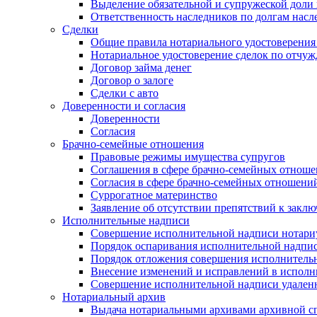
Выделение обязательной и супружеской доли 
Ответственность наследников по долгам насл
Сделки
Общие правила нотариального удостоверения
Нотариальное удостоверение сделок по отч
Договор займа денег
Договор о залоге
Сделки с авто
Доверенности и согласия
Доверенности
Согласия
Брачно-семейные отношения
Правовые режимы имущества супругов
Соглашения в сфере брачно-семейных отнош
Согласия в сфере брачно-семейных отношени
Суррогатное материнство
Заявление об отсутствии препятствий к закл
Исполнительные надписи
Совершение исполнительной надписи нотари
Порядок оспаривания исполнительной надпи
Порядок отложения совершения исполнитель
Внесение изменений и исправлений в испол
Совершение исполнительной надписи удаленн
Нотариальный архив
Выдача нотариальными архивами архивной сп