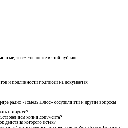
 теме, то смело ищите в этой рубрике.
тов и подлинности подписей на документах
фире радио «Гомель Плюс» обсудили эти и другие вопросы:
вать нотариус?
ельствованием копии документа?
к действия которого истек?
писки из) нормативного правового акта Республики Беларусь?