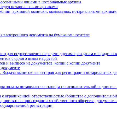
ресованными лицами в нотариальные архивы
цедур нотариальными архивами
 копии, архивной выписки, выдаваемых нотариальными архивам
я электронного документа на бумажном носителе
лиц для осуществления передачи другим гражданам и юридичес
ентов с одного языка на другой
ов и выписок из документов, копии с копии документа
 документе
 Выдача выписок из реестров для регистрации нотариальных д
для оплаты нотариального тарифа по исполнительной надписи с
а с ограниченной ответственностью (общества с дополнительной
а, принятого при создании хозяйственного общества, документа
государственной регистрации