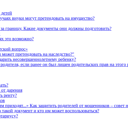
 детей
лучаях внуки могут претендовать на имущество?
а за границу. Какие документы они должны подготовить?
м
аях это возможно?
тский вопрос»
н может претендовать на наследство?"
одарить несовершеннолетнему ребенку?
родителя, если ранее он был лишен родительских прав на этого 
ать?
 от дарения
ь ренту?
ков
им приходят...» Как защитить родителей от мошенников – совет 
о такой документ и кто им может воспользоваться?
отариусу?