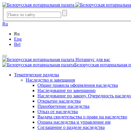
Ru
Ru
Eng
Bel
Нотариус для вас
Белорусская нотариальная п
Тематические разделы
Наследство и завещания
Общие правила оформления наследства
Наследование по завещанию
Наследование по закону. Очередность наслед
Открытие наследства
Приобретение наследства
Отказ от наследства
Выдача свидетельства о праве на наследство
Охрана наследства и управление им
Соглашение о разделе наследства