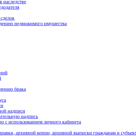
в наследстве
едодателя
 сделок
уждению недвижимого имущества
ений
й
ючению брака
уса
си
ной надписи
нительную надпись
о с использованием личного кабинета
равки, архивной копии, архивной выписки гражданам и субъек