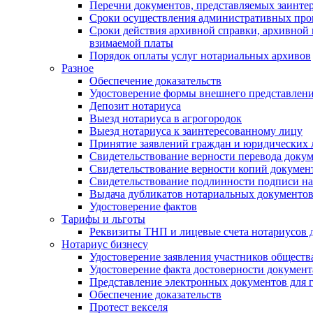
Перечни документов, представляемых заинте
Сроки осуществления административных про
Сроки действия архивной справки, архивной
взимаемой платы
Порядок оплаты услуг нотариальных архивов
Разное
Обеспечение доказательств
Удостоверение формы внешнего представлени
Депозит нотариуса
Выезд нотариуса в агрогородок
Выезд нотариуса к заинтересованному лицу
Принятие заявлений граждан и юридических 
Свидетельствование верности перевода докум
Свидетельствование верности копий документ
Свидетельствование подлинности подписи на
Выдача дубликатов нотариальных документов.
Удостоверение фактов
Тарифы и льготы
Реквизиты ТНП и лицевые счета нотариусов 
Нотариус бизнесу
Удостоверение заявления участников обществ
Удостоверение факта достоверности документ
Представление электронных документов для 
Обеспечение доказательств
Протест векселя