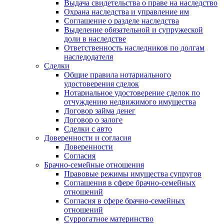
Выдача свидетельства о праве на наследство
Охрана наследства и управление им
Соглашение о разделе наследства
Выделение обязательной и супружеской
доли в наследстве
Ответственность наследников по долгам
наследодателя
Сделки
Общие правила нотариального
удостоверения сделок
Нотариальное удостоверение сделок по
отчуждению недвижимого имущества
Договор займа денег
Договор о залоге
Сделки с авто
Доверенности и согласия
Доверенности
Согласия
Брачно-семейные отношения
Правовые режимы имущества супругов
Соглашения в сфере брачно-семейных
отношений
Согласия в сфере брачно-семейных
отношений
Суррогатное материнство