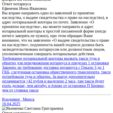
Ответ нотариуса
Ефимчик Инна Ивановна
Вы вправе направить одно из заявлений (о принятии
наследства, о выдаче свидетельства о праве на наследство), в
адрес нотариальной конторы по почте. Заявление «О
принятии наследства», вы можете направить в адрес
нотариальной конторы в простой письменной форме (нигде
ничего заверять не нужно), при этом обращаю Ваше
внимание, что на заявлении «О выдаче свидетельства о праве
на наследство», подлинность вашей подписи должна быть
засвидетельствована нотариусом или должностным лицом,
уполномоченным совершать нотариальные действия.
Требование нотариальной конторы вызвать такси туда и
обратно для передвижения нотариуса в пределах 1 остановки
Законно ли требование доставки нотариуса с Гикало 3 до 1
ГКБ, следующая остановка общественного транснпорта, такси
потребовали туда и обратно. За выезд дополнительно
оплачивается +42 рубля и выделено 2 часа, там такси будет
ехать дольше, чем автобус и ближе от остановки П Бровки,
чем от стоянки такси
Владимир
,
Минск
16.04.2025
Ответ нотариуса