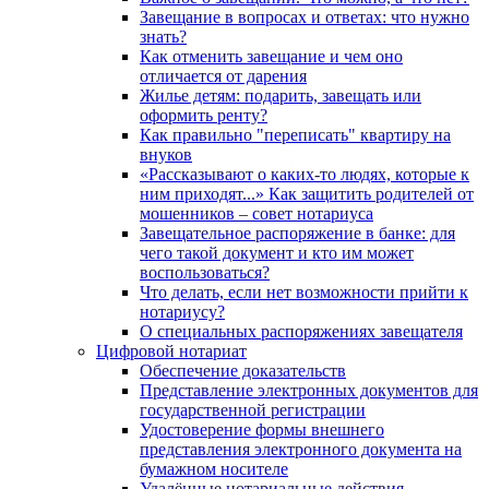
Завещание в вопросах и ответах: что нужно
знать?
Как отменить завещание и чем оно
отличается от дарения
Жилье детям: подарить, завещать или
оформить ренту?
Как правильно "переписать" квартиру на
внуков
«Рассказывают о каких-то людях, которые к
ним приходят...» Как защитить родителей от
мошенников – совет нотариуса
Завещательное распоряжение в банке: для
чего такой документ и кто им может
воспользоваться?
Что делать, если нет возможности прийти к
нотариусу?
О специальных распоряжениях завещателя
Цифровой нотариат
Обеспечение доказательств
Представление электронных документов для
государственной регистрации
Удостоверение формы внешнего
представления электронного документа на
бумажном носителе
Удалённые нотариальные действия