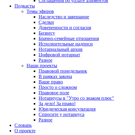
Соглашения об уплате алиментов
Подкасты
Темы эфиров
Наследство и завещание
Сделки
Доверенности и согласия
Бизнесу
Брачно-семейные отношения
Исполнительные надписи
Нотариальный архив
Цифровой нотариат
Разное
Наши проекты
Правовой понедельник
В рамках закона
Ваше право
Просто о сложном
Правовое поле
Нотариусы в "Утро со знаком плюс"
За дело! За право!
Юридическая консультация
Спросите у нотариуса
Разное
Словарь
О проекте