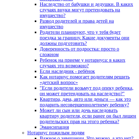
Наследство от бабушки и дедушки. В каких
случаях внуки могут претендовать на
имущество?
Развод родителей и права детей на
имущество
Родители планируют, что у тебя будет
поездка за границу. Какие документы они
должны подготовить?
Доверенность от подростка: просто о
сложном
Ребенок на приеме у нотариуса: в каких
случаях это возможно?
Если наследник - ребёнок
Как нотариус помогает родителям решить
«детский вопрос»
"Если родители возьмут под опеку ребенка,
он может претендовать на наследство?"
Квартира, дача, авто или деньги — как это
подарить несовершеннолетнему ребенку?
Может ли сын или дочь наследовать
квартиру родителя, если ранее он был лишен
родительских прав на этого ребенка?
Эмансипация
Нотариус пожилым людям
Важное о завещании. Что можно, а что нет?