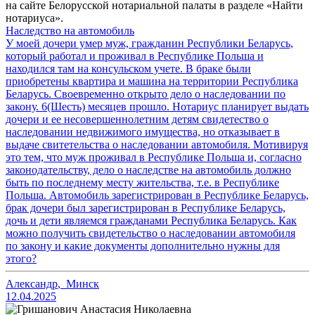
на сайте Белорусской нотариальной палаты в разделе «Найти
нотариуса».
Наследство на автомобиль
У моей дочери умер муж, гражданин Республики Беларусь,
который работал и проживал в Республике Польша и
находился там на консульском учете. В браке были
приобретены квартира и машина на территории Республика
Беларусь. Своевременно открыто дело о наследовании по
закону. 6(Шесть) месяцев прошло. Нотариус планирует выдать
дочери и ее несовершеннолетним детям свидетество о
наследовании недвижимого имущества, но отказывает в
выдаче свитетельства о наследовании автомобиля. Мотивируя
это тем, что муж проживал в Республике Польша и, согласно
законодательству, дело о наследстве на автомобиль должно
быть по последнему месту жительства, т.е. в Республике
Польша. Автомобиль зарегистрирован в Республике Беларусь,
брак дочери был зарегистрирован в Республике Беларусь,
дочь и дети являемся гражданами Республика Беларусь. Как
можно получить свидетельство о наследовании автомобиля
по закону и какие документы дополнительно нужны для
этого?
Александр
,
Минск
12.04.2025