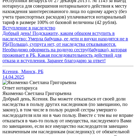
Республики Беларусь от 27 декабря 2013 г. № 1145 за выезд
нотариуса для совершения нотариального действия к месту
нахождения заинтересованного лица по одному адресу (без
учета транспортных расходов) уплачивается нотариальный
тариф в размере 100% от базовой величины (42 рубля).
Вступление в наследство
Добрый день! Подскажите, каким образом вступить в
наследство: Умерла бабушка, ее дети и внуки находятся не в
РБ(Польша), супруга нет, от наследства отказываются.
Необходимо оформить на родную сестру(бабушки), которая
проживает в РБ. Какая последовательность действий для
отказа и вступления. Заранее благодарю за ответ!
Ксения
,
Минск, РБ
14.04.2025
Ответ нотариуса
Якименко Светлана Григорьевна
Добрый день, Ксения. Вы можете отказаться от своей доли
наследства в пользу других наследников (по завещанию, по
закону), в том числе в пользу родной сестры умершего
наследодателя или ни в чью пользу. Вместе с тем вы не вправе
отказаться в чью-то пользу от имущества, наследуемого Вами
по завещанию, если все имущество наследодателя завещано
назначенным им наследникам (наследнику); от обязательной