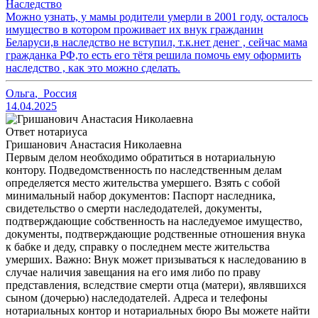
Наследство
Можно узнать, у мамы родители умерли в 2001 году, осталось
имущество в котором проживает их внук гражданин
Беларуси,в наследство не вступил, т.к.нет денег , сейчас мама
гражданка РФ,то есть его тётя решила помочь ему оформить
наследство , как это можно сделать.
Ольга
,
Россия
14.04.2025
Ответ нотариуса
Гришанович Анастасия Николаевна
Первым делом необходимо обратиться в нотариальную
контору. Подведомственность по наследственным делам
определяется место жительства умершего. Взять с собой
минимальный набор документов: Паспорт наследника,
свидетельство о смерти наследодателей, документы,
подтверждающие собственность на наследуемое имущество,
документы, подтверждающие родственные отношения внука
к бабке и деду, справку о последнем месте жительства
умерших. Важно: Внук может призываться к наследованию в
случае наличия завещания на его имя либо по праву
представления, вследствие смерти отца (матери), являвшихся
сыном (дочерью) наследодателей. Адреса и телефоны
нотариальных контор и нотариальных бюро Вы можете найти