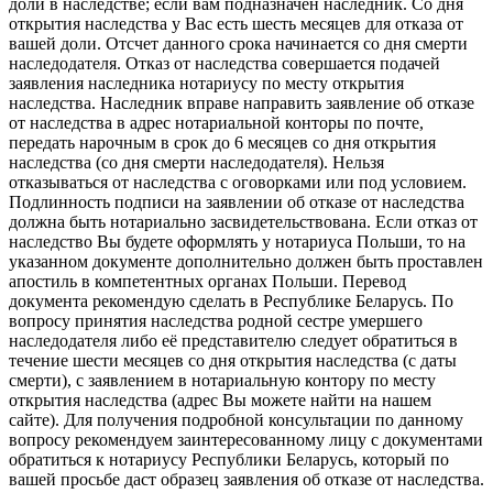
доли в наследстве; если вам подназначен наследник. Со дня
открытия наследства у Вас есть шесть месяцев для отказа от
вашей доли. Отсчет данного срока начинается со дня смерти
наследодателя. Отказ от наследства совершается подачей
заявления наследника нотариусу по месту открытия
наследства. Наследник вправе направить заявление об отказе
от наследства в адрес нотариальной конторы по почте,
передать нарочным в срок до 6 месяцев со дня открытия
наследства (со дня смерти наследодателя). Нельзя
отказываться от наследства с оговорками или под условием.
Подлинность подписи на заявлении об отказе от наследства
должна быть нотариально засвидетельствована. Если отказ от
наследство Вы будете оформлять у нотариуса Польши, то на
указанном документе дополнительно должен быть проставлен
апостиль в компетентных органах Польши. Перевод
документа рекомендую сделать в Республике Беларусь. По
вопросу принятия наследства родной сестре умершего
наследодателя либо её представителю следует обратиться в
течение шести месяцев со дня открытия наследства (с даты
смерти), с заявлением в нотариальную контору по месту
открытия наследства (адрес Вы можете найти на нашем
сайте). Для получения подробной консультации по данному
вопросу рекомендуем заинтересованному лицу с документами
обратиться к нотариусу Республики Беларусь, который по
вашей просьбе даст образец заявления об отказе от наследства.