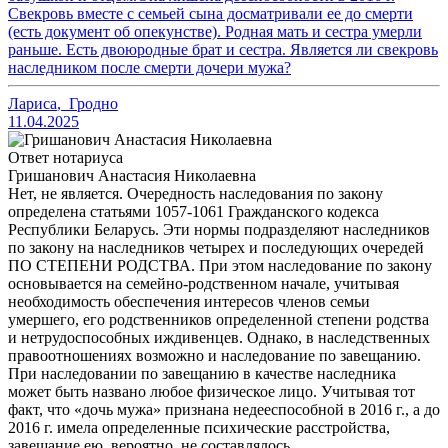
Свекровь вместе с семьей сына досматривали ее до смерти
(есть документ об опекунстве). Родная мать и сестра умерли
раньше. Есть двоюродные брат и сестра. Является ли свекровь
наследником после смерти дочери мужа?
Лариса
,
Гродно
11.04.2025
Ответ нотариуса
Гришанович Анастасия Николаевна
Нет, не является. Очередность наследования по закону
определена статьями 1057-1061 Гражданского кодекса
Республики Беларусь. Эти нормы подразделяют наследников
по закону на наследников четырех и последующих очередей
ПО СТЕПЕНИ РОДСТВА. При этом наследование по закону
основывается на семейно-родственном начале, учитывая
необходимость обеспечения интересов членов семьи
умершего, его родственников определенной степени родства
и нетрудоспособных иждивенцев. Однако, в наследственных
правоотношениях возможно и наследование по завещанию.
При наследовании по завещанию в качестве наследника
может быть названо любое физическое лицо. Учитывая тот
факт, что «дочь мужа» признана недееспособной в 2016 г., а до
2016 г. имела определенные психические расстройства,
завещание ею, вероятно, не составлялось.