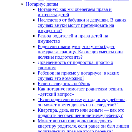
Нотариус детям
Нотариус: как мы оберегаем права и
интересы детей
Наследство от бабушки и дедушки. В каких
случаях внуки могут претендовать на
имущество?
Развод родителей и права детей на
имущество
Родители планируют, что у тебя будет
поездка за границу. Какие документы они
должны подготовить?
Доверенность от подростка: просто о
сложном
Ребенок на приеме у нотариуса: в каких
случаях это возможно?
Если наследник - ребёнок
Как нотариус помогает родителям решить
«детский вопрос»
"Если родители возьмут под опеку ребенка,
он может претендовать на наследство?"
Квартира, дача, авто или деньги — как это
подарить несовершеннолетнему ребенку?
Может ли сын или дочь наследовать
квартиру родителя, если ранее он был лишен
родительских прав на этого ребенка?