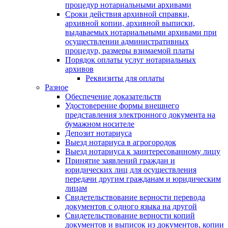
процедур нотариальными архивами
Сроки действия архивной справки,
архивной копии, архивной выписки,
выдаваемых нотариальными архивами при
осуществлении административных
процедур, размеры взимаемой платы
Порядок оплаты услуг нотариальных
архивов
Реквизиты для оплаты
Разное
Обеспечение доказательств
Удостоверение формы внешнего
представления электронного документа на
бумажном носителе
Депозит нотариуса
Выезд нотариуса в агрогородок
Выезд нотариуса к заинтересованному лицу
Принятие заявлений граждан и
юридических лиц для осуществления
передачи другим гражданам и юридическим
лицам
Свидетельствование верности перевода
документов с одного языка на другой
Свидетельствование верности копий
документов и выписок из документов, копии