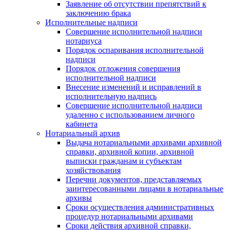
Заявление об отсутствии препятствий к
заключению брака
Исполнительные надписи
Совершение исполнительной надписи
нотариуса
Порядок оспаривания исполнительной
надписи
Порядок отложения совершения
исполнительной надписи
Внесение изменений и исправлений в
исполнительную надпись
Совершение исполнительной надписи
удаленно с использованием личного
кабинета
Нотариальный архив
Выдача нотариальными архивами архивной
справки, архивной копии, архивной
выписки гражданам и субъектам
хозяйствования
Перечни документов, представляемых
заинтересованными лицами в нотариальные
архивы
Сроки осуществления административных
процедур нотариальными архивами
Сроки действия архивной справки,