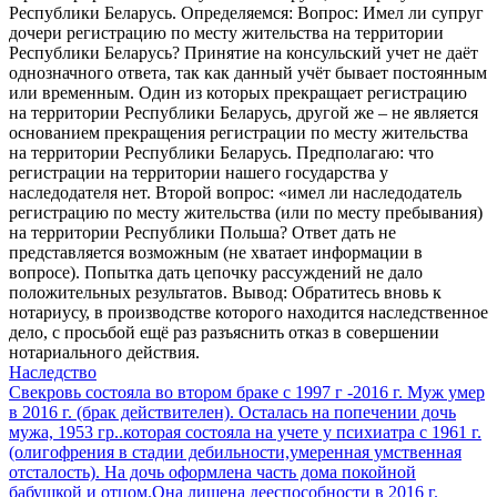
Республики Беларусь. Определяемся: Вопрос: Имел ли супруг
дочери регистрацию по месту жительства на территории
Республики Беларусь? Принятие на консульский учет не даёт
однозначного ответа, так как данный учёт бывает постоянным
или временным. Один из которых прекращает регистрацию
на территории Республики Беларусь, другой же – не является
основанием прекращения регистрации по месту жительства
на территории Республики Беларусь. Предполагаю: что
регистрации на территории нашего государства у
наследодателя нет. Второй вопрос: «имел ли наследодатель
регистрацию по месту жительства (или по месту пребывания)
на территории Республики Польша? Ответ дать не
представляется возможным (не хватает информации в
вопросе). Попытка дать цепочку рассуждений не дало
положительных результатов. Вывод: Обратитесь вновь к
нотариусу, в производстве которого находится наследственное
дело, с просьбой ещё раз разъяснить отказ в совершении
нотариального действия.
Наследство
Свекровь состояла во втором браке с 1997 г -2016 г. Муж умер
в 2016 г. (брак действителен). Осталась на попечении дочь
мужа, 1953 гр..которая состояла на учете у психиатра с 1961 г.
(олигофрения в стадии дебильности,умеренная умственная
отсталость). На дочь оформлена часть дома покойной
бабушкой и отцом.Она лишена дееспособности в 2016 г.