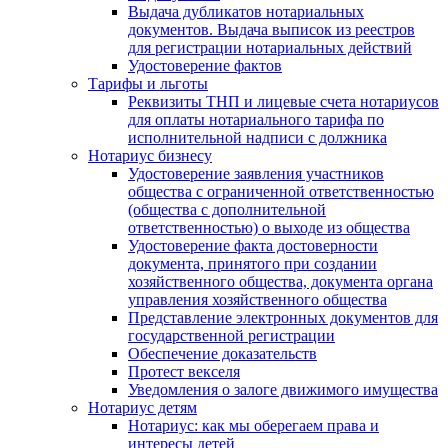
Выдача дубликатов нотариальных
документов. Выдача выписок из реестров
для регистрации нотариальных действий
Удостоверение фактов
Тарифы и льготы
Реквизиты ТНП и лицевые счета нотариусов
для оплаты нотариального тарифа по
исполнительной надписи с должника
Нотариус бизнесу
Удостоверение заявления участников
общества с ограниченной ответственностью
(общества с дополнительной
ответственностью) о выходе из общества
Удостоверение факта достоверности
документа, принятого при создании
хозяйственного общества, документа органа
управления хозяйственного общества
Представление электронных документов для
государственной регистрации
Обеспечение доказательств
Протест векселя
Уведомления о залоге движимого имущества
Нотариус детям
Нотариус: как мы оберегаем права и
интересы детей