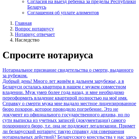
Согласия на выезд ребенка за пределы Республики
Беларусь
Соглашения об уплате алиментов
Главная
Вопрос нотариусу
Нотариус отвечает
Наследство
Спросите нотариуса
Нотариальное признание свидетельства о смерти, выданного
за рубежом.
Добрый день! Много лет живём в дальнем зарубежье, a в
Беларуси осталась квартира в нашем с мужем совместном
владении. Муж умер более года назад, и мне необходимо
переоформить владение квартирой полностью на моё имя.
Справку о смерти мужа мне выдало местное лицензированное
бюро похорон, которое проводило погребение. Это не
документ из официального государственного архива, но по
сути выписка из учетных записей (документации) самого
похоронного бюро, т.е. она не подлежит легализации. Примет
ли беларусский нотариус такую справку для совершения
нотариальных действий? Беларусского консульства у нас здесь