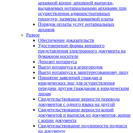
архивной копии, архивной выписки,
выдаваемых нотариальными архивами при
осуществлении административных
процедур, размеры взимаемой платы
Порядок оплаты услуг нотариальных
архивов
Разное
Обеспечение доказательств
Удостоверение формы внешнего
представления электронного документа на
бумажном носителе
Депозит нотариуса
Выезд нотариуса в агрогородок
Выезд нотариуса к заинтересованному лицу
Принятие заявлений граждан и
юридических лиц для осуществления
передачи другим гражданам и юридическим
лицам
Свидетельствование верности перевода
документов с одного языка на другой
Свидетельствование верности копий
документов и выписок из документов, копии
с копии документа
Свидетельствование подлинности подписи
на документе