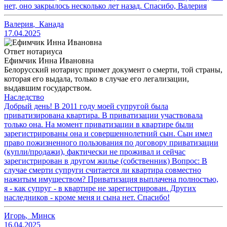
нет, оно закрылось несколько лет назад. Спасибо, Валерия
Валерия
,
Канада
17.04.2025
Ответ нотариуса
Ефимчик Инна Ивановна
Белорусский нотариус примет документ о смерти, той страны,
которая его выдала, только в случае его легализации,
выдавшим государством.
Наследство
Добрый день! В 2011 году моей супругой была
приватизирована квартира. В приватизации участвовала
только она. На момент приватизации в квартире были
зарегистрированы она и совершеннолетний сын. Сын имел
право пожизненного пользования по договору приватизации
(купли/продажи), фактически не проживал и сейчас
зарегистрирован в другом жилье (собственник) Вопрос: В
случае смерти супруги считается ли квартира совместно
нажитым имуществом? Приватизация выплачена полностью,
я - как супруг - в квартире не зарегистрирован. Других
наследников - кроме меня и сына нет. Спасибо!
Игорь
,
Минск
16.04.2025