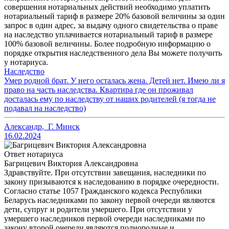
совершения нотариальных действий необходимо уплатить
нотариальный тариф в размере 20% базовой величины за один
запрос в один адрес, за выдачу одного свидетельства о праве
на наследство уплачивается нотариальный тариф в размере
100% базовой величины. Более подробную информацию о
порядке открытия наследственного дела Вы можете получить
у нотариуса.
Наследство
Умер родной брат. У него осталась жена. Детей нет. Имею ли я
право на часть наследства. Квартира где он проживал
досталась ему по наследству от наших родителей (я тогда не
подавал на наследство)
Александр
,
Г. Минск
16.02.2024
Ответ нотариуса
Багрицевич Виктория Александровна
Здравствуйте. При отсутствии завещания, наследники по
закону призываются к наследованию в порядке очередности.
Согласно статье 1057 Гражданского кодекса Республики
Беларусь наследниками по закону первой очереди являются
дети, супруг и родители умершего. При отсутствии у
умершего наследников первой очереди наследниками по
закону второй очереди являются полнородные и