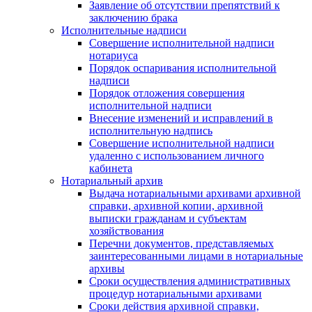
Заявление об отсутствии препятствий к
заключению брака
Исполнительные надписи
Совершение исполнительной надписи
нотариуса
Порядок оспаривания исполнительной
надписи
Порядок отложения совершения
исполнительной надписи
Внесение изменений и исправлений в
исполнительную надпись
Совершение исполнительной надписи
удаленно с использованием личного
кабинета
Нотариальный архив
Выдача нотариальными архивами архивной
справки, архивной копии, архивной
выписки гражданам и субъектам
хозяйствования
Перечни документов, представляемых
заинтересованными лицами в нотариальные
архивы
Сроки осуществления административных
процедур нотариальными архивами
Сроки действия архивной справки,