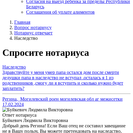
Согласия на выезд ребенка за пределы Республики
Беларусь
Соглашения об уплате алиментов
Главная
Вопрос нотариусу
Нотариус отвечает
Наследство
Спросите нотариуса
Наследство
Здравствуйте у меня умер папа остался дом после смерти
дедушки папа в наследство не вступал .осталась я 1 из
родственников ,смогу ли я вступить и сколько нужно будет
заплатить?
Регина
,
Могилевский роен могилевская обл аг межисетки
17.02.2024
Ответ нотариуса
Буйкевич Людмила Викторовна
Добрый день Регина! Если Ваш отец не составил завещание
не в Вашу пользу, Вы можете претендовать на наследство,