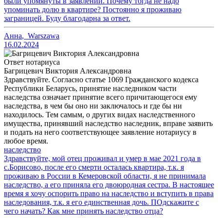
были упомянуты в заявлении. Почему тогда не надо
упоминать долю в квартире? Постоянно я проживаю
заграницей. Буду благодарна за ответ.
Анна
,
Warszawa
16.02.2024
Ответ нотариуса
Багрицевич Виктория Александровна
Здравствуйте. Согласно статье 1069 Гражданского кодекса
Республики Беларусь, принятие наследником части
наследства означает принятие всего причитающегося ему
наследства, в чем бы оно ни заключалось и где бы ни
находилось. Тем самым, о других видах наследственного
имущества, принявший наследство наследник, вправе заявить
и подать на него соответствующее заявление нотариусу в
любое время.
наследство
Здравствуйте, мой отец проживал и умер в мае 2021 года в
с.Борисово, после его смерти осталась квартира, т.к. я
проживаю в России в Кемеровской области, я не принимала
наследство, а его приняла его двоюродная сестра. В настоящее
время я хочу оспорить право на наследство и вступить в права
наследования, т.к. я его единственная дочь. ПОдскажите с
чего начать? Как мне принять наследство отца?