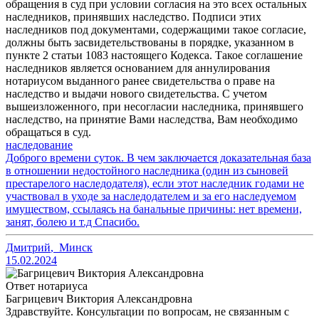
обращения в суд при условии согласия на это всех остальных
наследников, принявших наследство. Подписи этих
наследников под документами, содержащими такое согласие,
должны быть засвидетельствованы в порядке, указанном в
пункте 2 статьи 1083 настоящего Кодекса. Такое соглашение
наследников является основанием для аннулирования
нотариусом выданного ранее свидетельства о праве на
наследство и выдачи нового свидетельства. С учетом
вышеизложенного, при несогласии наследника, принявшего
наследство, на принятие Вами наследства, Вам необходимо
обращаться в суд.
наследование
Доброго времени суток. В чем заключается доказательная база
в отношении недостойного наследника (один из сыновей
престарелого наследодателя), если этот наследник годами не
участвовал в уходе за наследодателем и за его наследуемом
имуществом, ссылаясь на банальные причины: нет времени,
занят, болею и т.д Cпасибо.
Дмитрий
,
Минск
15.02.2024
Ответ нотариуса
Багрицевич Виктория Александровна
Здравствуйте. Консультации по вопросам, не связанным с