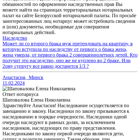
обязанностей по оформлению наследственных прав Вы
можете найти на страницах территориальных нотариальных
палат на сайте Белорусской нотариальной палаты. По просьбе
заинтересованных лиц нотариус может истребовать сведения
и (или) документы, необходимые для совершения
нотариальных действий.
Наследство
Может ли со второго брака муж претендовать на квартиру, в
которую вступила по наследству от первого о брака жена,
жена умерла, от первого брака 2 совершеннолетних детей. Кто
получит это наследство, оно же не куплено во 2 браке. Или
2ому супругу все равно достанется 1/3 ?
Анастасия
,
Минск
11.02.2024
Ответ нотариуса
Шаповалова Елена Николаевна
Здравствуйте Анастасия! Наследование осуществляется по
завещанию и закону. Наследники по закону призываются к
наследованию в порядке очередности. Наследники одной
очереди наследуют в равных долях, за исключением
наследников, наследующих по праву представления.
Наследниками по закону первой очереди являются дети,
супруг и родители умершего. Таким образом, при