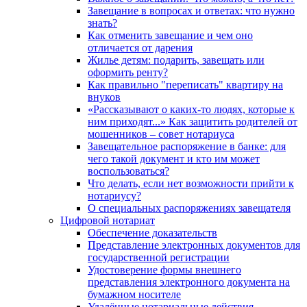
Завещание в вопросах и ответах: что нужно
знать?
Как отменить завещание и чем оно
отличается от дарения
Жилье детям: подарить, завещать или
оформить ренту?
Как правильно "переписать" квартиру на
внуков
«Рассказывают о каких-то людях, которые к
ним приходят...» Как защитить родителей от
мошенников – совет нотариуса
Завещательное распоряжение в банке: для
чего такой документ и кто им может
воспользоваться?
Что делать, если нет возможности прийти к
нотариусу?
О специальных распоряжениях завещателя
Цифровой нотариат
Обеспечение доказательств
Представление электронных документов для
государственной регистрации
Удостоверение формы внешнего
представления электронного документа на
бумажном носителе
Удалённые нотариальные действия