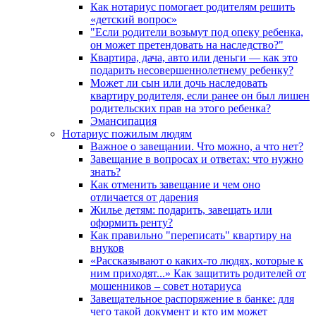
Как нотариус помогает родителям решить
«детский вопрос»
"Если родители возьмут под опеку ребенка,
он может претендовать на наследство?"
Квартира, дача, авто или деньги — как это
подарить несовершеннолетнему ребенку?
Может ли сын или дочь наследовать
квартиру родителя, если ранее он был лишен
родительских прав на этого ребенка?
Эмансипация
Нотариус пожилым людям
Важное о завещании. Что можно, а что нет?
Завещание в вопросах и ответах: что нужно
знать?
Как отменить завещание и чем оно
отличается от дарения
Жилье детям: подарить, завещать или
оформить ренту?
Как правильно "переписать" квартиру на
внуков
«Рассказывают о каких-то людях, которые к
ним приходят...» Как защитить родителей от
мошенников – совет нотариуса
Завещательное распоряжение в банке: для
чего такой документ и кто им может