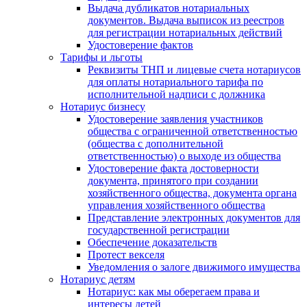
Выдача дубликатов нотариальных
документов. Выдача выписок из реестров
для регистрации нотариальных действий
Удостоверение фактов
Тарифы и льготы
Реквизиты ТНП и лицевые счета нотариусов
для оплаты нотариального тарифа по
исполнительной надписи с должника
Нотариус бизнесу
Удостоверение заявления участников
общества с ограниченной ответственностью
(общества с дополнительной
ответственностью) о выходе из общества
Удостоверение факта достоверности
документа, принятого при создании
хозяйственного общества, документа органа
управления хозяйственного общества
Представление электронных документов для
государственной регистрации
Обеспечение доказательств
Протест векселя
Уведомления о залоге движимого имущества
Нотариус детям
Нотариус: как мы оберегаем права и
интересы детей