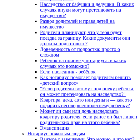
Наследство от бабушки и дедушки. В каких
случаях внуки могут претендовать на
имущество?
Развод родителей и права детей на
имущество
Родители планируют, что у тебя будет
поездка за границу. Какие документы они
должны подготовить?
Доверенность от подростка: просто о
сложном
Ребенок на приеме у нотариуса: в каких
случаях это возможно?
Если наследник - ребёнок
Как нотариус помогает родителям решить
«детский вопрос»
"Если родители возьмут под опеку ребенка,
он может претендовать на наследство?"
Квартира, дача, авто или деньги — как это
подарить несовершеннолетнему ребенку?
Может ли сын или дочь наследовать
квартиру родителя, если ранее он был лишен
родительских прав на этого ребенка?
Эмансипация
Нотариус пожилым людям
Важное о завещании. Что можно, а что нет?