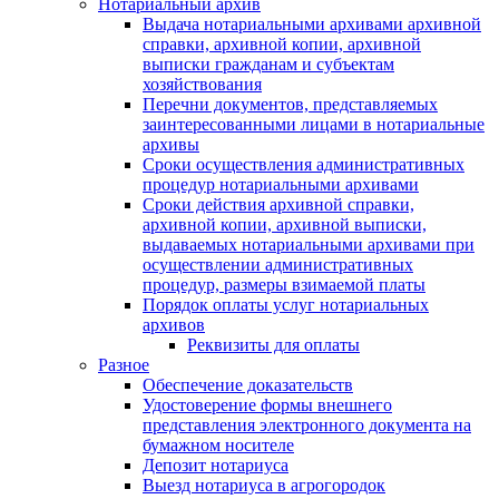
Нотариальный архив
Выдача нотариальными архивами архивной
справки, архивной копии, архивной
выписки гражданам и субъектам
хозяйствования
Перечни документов, представляемых
заинтересованными лицами в нотариальные
архивы
Сроки осуществления административных
процедур нотариальными архивами
Сроки действия архивной справки,
архивной копии, архивной выписки,
выдаваемых нотариальными архивами при
осуществлении административных
процедур, размеры взимаемой платы
Порядок оплаты услуг нотариальных
архивов
Реквизиты для оплаты
Разное
Обеспечение доказательств
Удостоверение формы внешнего
представления электронного документа на
бумажном носителе
Депозит нотариуса
Выезд нотариуса в агрогородок