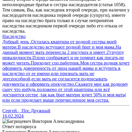
неполнородные братья и сестры наследодателя (статья 1058).
Тем самым, Вы, как наследник второй очереди, при наличии у
наследодателя наследника первой очереди (супруги), имеете
право на наследство брата только в случае непринятия
наследства наследником первой очереди либо его отказа от
наследства.
Наследство
Добрый день .Осталась квартира от родной сестры моей
матери.В наследство вступают родной брат и моя мама.На
данный момент мать перенесла 2 инсульта и имеет 2'группу
инвалидности.Плохо соображает и не помнит как писать,не
может читать.Приходит соц.работник.Моя сестра родная хочет
оформить доверенность от лица нашей мамы и вступить в
наследство от ее имени,или признать мать не
дееспособной,если мать не согласится подписывать
документы и оформить опекунство.Скажите мне как родному
сыну что нибудь положено от этой квартиры или всё
достанется сестре ,так как брат матери хочет 50% и моя мать(
или если проделает выше перечисленное моя сестра.
Сергей.
,
Пос.Дружный
16.02.2024
Ответ нотариуса
Багрицевич Виктория Александровна