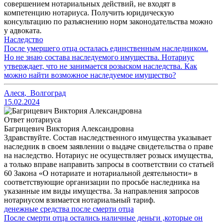
совершением нотариальных действий, не входят в
компетенцию нотариуса. Получить юридическую
консультацию по разъяснению норм законодательства можно
у адвоката.
Наследство
После умершего отца осталась единственным наследником.
Но не знаю состава наследуемого имущества. Нотариус
утверждает, что не занимается розыском наследства. Как
можно найти возможное наследуемое имущество?
Алеся
,
Волгоград
15.02.2024
Ответ нотариуса
Багрицевич Виктория Александровна
Здравствуйте. Состав наследственного имущества указывает
наследник в своем заявлении о выдаче свидетельства о праве
на наследство. Нотариус не осуществляет розыск имущества,
а только вправе направить запросы в соответствии со статьей
60 Закона «О нотариате и нотариальной деятельности» в
соответствующие организации по просьбе наследника на
указанные им виды имущества. За направления запросов
нотариусом взимается нотариальный тариф.
денежные средства после смерти отца
После смерти отца остались наличные деньги ,которые он