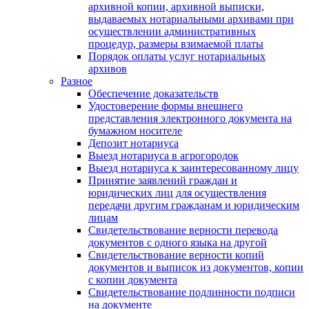
архивной копии, архивной выписки,
выдаваемых нотариальными архивами при
осуществлении административных
процедур, размеры взимаемой платы
Порядок оплаты услуг нотариальных
архивов
Разное
Обеспечение доказательств
Удостоверение формы внешнего
представления электронного документа на
бумажном носителе
Депозит нотариуса
Выезд нотариуса в агрогородок
Выезд нотариуса к заинтересованному лицу
Принятие заявлений граждан и
юридических лиц для осуществления
передачи другим гражданам и юридическим
лицам
Свидетельствование верности перевода
документов с одного языка на другой
Свидетельствование верности копий
документов и выписок из документов, копии
с копии документа
Свидетельствование подлинности подписи
на документе