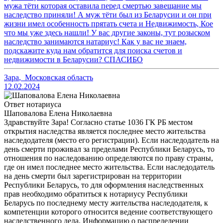
мужа тёти которая оставила перед смертью завещание мы
наследство приняли! А муж тёти был из Беларусии и он при
жизни имел особенность прятать счета и Недвижимость, Кое
что мы уже здесь нашли! У вас другие законы, тут розыском
наследство занимаются натариус! Как у вас не знаем,
подскажите куда нам обратится для поиска счетов и
недвижимости в Беларусии? СПАСИБО
Зара
,
Московская область
12.02.2024
Ответ нотариуса
Шаповалова Елена Николаевна
Здравствуйте Зара! Согласно статье 1036 ГК РБ местом
открытия наследства является последнее место жительства
наследодателя (место его регистрации). Если наследодатель на
день смерти проживал за пределами Республики Беларусь, то
отношения по наследованию определяются по праву страны,
где он имел последнее место жительства. Если наследодатель
на день смерти был зарегистрирован на территории
Республики Беларусь, то для оформления наследственных
прав необходимо обратиться к нотариусу Республики
Беларусь по последнему месту жительства наследодателя, к
компетенции которого относится ведение соответствующего
наследственного дела. Информацию о распределении