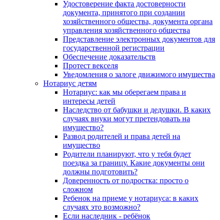
Удостоверение факта достоверности
документа, принятого при создании
хозяйственного общества, документа органа
управления хозяйственного общества
Представление электронных документов для
государственной регистрации
Обеспечение доказательств
Протест векселя
Уведомления о залоге движимого имущества
Нотариус детям
Нотариус: как мы оберегаем права и
интересы детей
Наследство от бабушки и дедушки. В каких
случаях внуки могут претендовать на
имущество?
Развод родителей и права детей на
имущество
Родители планируют, что у тебя будет
поездка за границу. Какие документы они
должны подготовить?
Доверенность от подростка: просто о
сложном
Ребенок на приеме у нотариуса: в каких
случаях это возможно?
Если наследник - ребёнок