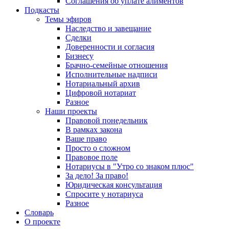
Соглашения об уплате алиментов
Подкасты
Темы эфиров
Наследство и завещание
Сделки
Доверенности и согласия
Бизнесу
Брачно-семейные отношения
Исполнительные надписи
Нотариальный архив
Цифровой нотариат
Разное
Наши проекты
Правовой понедельник
В рамках закона
Ваше право
Просто о сложном
Правовое поле
Нотариусы в "Утро со знаком плюс"
За дело! За право!
Юридическая консультация
Спросите у нотариуса
Разное
Словарь
О проекте