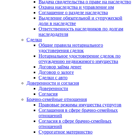
Выдача свидетельства о праве на наследство
Охрана наследства и управление им
Соглашение о разделе наследства
Выделение обязательной и супружеской
доли в наследстве
Ответственность наследников по долгам
наследодателя
Сделки
Общие правила нотариального
удостоверения сделок
Нотариальное удостоверение сделок по
отчуждению недвижимого имущества
Договор займа денег
Договор о залоге
Сделки с авто
Доверенности и согласия
Доверенности
Согласия
Брачно-семейные отношения
Правовые режимы имущества супругов
Соглашения в сфере брачно-семейных
отношений
Согласия в сфере брачно-семейных
отношений
Суррогатное материнство