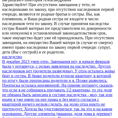
Здравствуйте! При отсутствии завещания у тети, ее
наследниками по закону, при отсутствии наследников первой
очереди, являются ее родные братья и сестры. Вы, как
племянник, и Ваша родная сестра не входите в число
наследников тети по закону. В случае принятия наследства
сестры Вашей матерью (ее представителем по доверенности
или опекуном) в установленный законодательством срок,
такое имущество будет уже ей принадлежать. При отсутствии
завещания, на имущество Вашей матери (в случае ее смерти)
имеют право наследники по закону первой очереди: супруг,
дети (Вы с сестрой) и ее родители.
наследство
В декабре 2023 умер отец. Завещания нет, в начале февраля
была у нотариуса, с целью заявления на наследство. Других
наследников нет (родители разведены). У отца остались живы
брат и сестра. В браке родители купили квартиру, в которой
по итогу были прописаны родители и я. Позже развелись.
Прописка осталась неизменной. На приеме нотариус сказала,
что если я не собираюсь продавать 1\2 квартиры, то эта доля
не обязана быть записана в составе наследства - мол, так или
иначе я уже имею на нее права и без моего согласия с
квартирой ничего нельзя сделать, на долю отца никто не
претендует. Хотела бы удостовериться, так ли это и на каком
основании. Другие элементы (машина, доля дома в деревне)