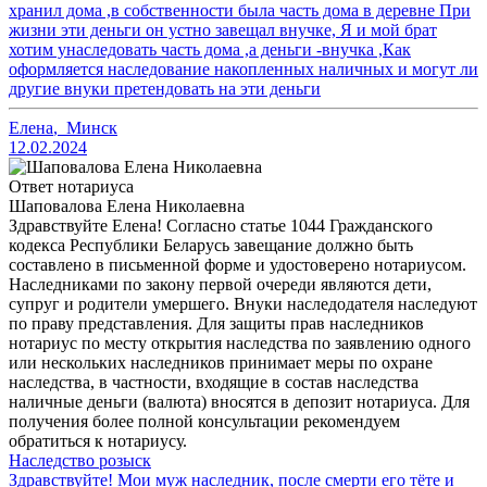
хранил дома ,в собственности была часть дома в деревне При
жизни эти деньги он устно завещал внучке, Я и мой брат
хотим унаследовать часть дома ,а деньги -внучка ,Как
оформляется наследование накопленных наличных и могут ли
другие внуки претендовать на эти деньги
Елена
,
Минск
12.02.2024
Ответ нотариуса
Шаповалова Елена Николаевна
Здравствуйте Елена! Согласно статье 1044 Гражданского
кодекса Республики Беларусь завещание должно быть
составлено в письменной форме и удостоверено нотариусом.
Наследниками по закону первой очереди являются дети,
супруг и родители умершего. Внуки наследодателя наследуют
по праву представления. Для защиты прав наследников
нотариус по месту открытия наследства по заявлению одного
или нескольких наследников принимает меры по охране
наследства, в частности, входящие в состав наследства
наличные деньги (валюта) вносятся в депозит нотариуса. Для
получения более полной консультации рекомендуем
обратиться к нотариусу.
Наследство розыск
Здравствуйте! Мои муж наследник, после смерти его тёте и