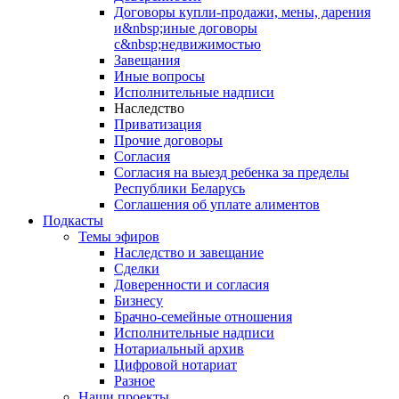
Договоры купли-продажи, мены, дарения
и&nbsp;иные договоры
с&nbsp;недвижимостью
Завещания
Иные вопросы
Исполнительные надписи
Наследство
Приватизация
Прочие договоры
Согласия
Согласия на выезд ребенка за пределы
Республики Беларусь
Соглашения об уплате алиментов
Подкасты
Темы эфиров
Наследство и завещание
Сделки
Доверенности и согласия
Бизнесу
Брачно-семейные отношения
Исполнительные надписи
Нотариальный архив
Цифровой нотариат
Разное
Наши проекты