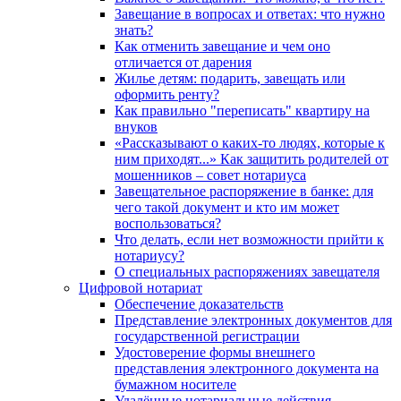
Завещание в вопросах и ответах: что нужно
знать?
Как отменить завещание и чем оно
отличается от дарения
Жилье детям: подарить, завещать или
оформить ренту?
Как правильно "переписать" квартиру на
внуков
«Рассказывают о каких-то людях, которые к
ним приходят...» Как защитить родителей от
мошенников – совет нотариуса
Завещательное распоряжение в банке: для
чего такой документ и кто им может
воспользоваться?
Что делать, если нет возможности прийти к
нотариусу?
О специальных распоряжениях завещателя
Цифровой нотариат
Обеспечение доказательств
Представление электронных документов для
государственной регистрации
Удостоверение формы внешнего
представления электронного документа на
бумажном носителе
Удалённые нотариальные действия