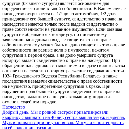
супругов (бывшего супруга) является основанием для
определения его доли в такой собственности. В Вашем случае
наследство открывается на 1/2 долю автомобиля, 1/2 доля
принадлежит его бывшей супруге, свидетельство о праве на
наследство выдается только после выдачи свидетельства о
праве собственности на указанное имущество. Если бывшая
супруга не обращается к нотариусу, по письменному
заявлению наследника о выдаче свидетельства о праве
собственности ему может быть выдано свидетельство о праве
собственности на равные доли в имуществе, нажитом
супругами в период брака, а на долю умершего супруга
нотариус выдаст свидетельство о праве на наследство. При
обращении наследников с заявлением о выдаче свидетельства
о праве на наследство нотариус разъяснит содержание статьи
1034 Гражданского Кодекса Республики Беларусь, а также
последствия невыдачи свидетельства о праве собственности
на имущество, приобретенное супругами в браке. При
нарушении прав бывшей супруги свидетельство о праве на
наследство, выданное на целую автомашину, подлежит
отмене в судебном порядке.
Наследство
Добрый день. Мы с родной сестрой приватизировали
квартиру с выплатой на 40 лет, сестра вышла замуж и умерла.
Муж в приватизации не участвовал. Могу ли я притендовать
на её долю приватизации.