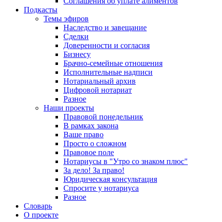
Соглашения об уплате алиментов
Подкасты
Темы эфиров
Наследство и завещание
Сделки
Доверенности и согласия
Бизнесу
Брачно-семейные отношения
Исполнительные надписи
Нотариальный архив
Цифровой нотариат
Разное
Наши проекты
Правовой понедельник
В рамках закона
Ваше право
Просто о сложном
Правовое поле
Нотариусы в "Утро со знаком плюс"
За дело! За право!
Юридическая консультация
Спросите у нотариуса
Разное
Словарь
О проекте