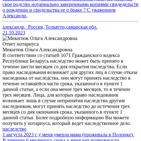
свое родство нотариально заверенными копиями свидедельств
о рождении и свидельства ее о браке ? C уважением
Александр.
александр
,
Россия, Тольятти,самарская обл.
21.10.2023
Ответ нотариуса
Микитюк Ольга Александровна
В соответствии со статьей 1071 Гражданского кодекса
Республики Беларусь наследство может быть принято в
течение шести месяцев со дня открытия наследства. Если
право наследования возникает для других лиц в случае отказа
наследника от наследства, они могут принять наследство в
течение оставшейся части срока, указанного в пункте 1
данной статьи, а если она менее трех месяцев, то в течение
трех месяцев. Лица, для которых право наследования
возникает лишь в случае непринятия наследства другим
наследником, могут принять наследство до истечения трех
месяцев со дня окончания срока, указанного в пункте 1
данной статьи. Более подробную информацию Вы можете
получить у нотариуса, который ведет наследственное дело.
наследство
1 августа 2023 г у меня умерла мама (проживала в Полоцке).
В течении 6 месячного срока у меня нет возможности