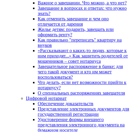
Важное о завещании. Что можно, а что нет?
Завещание в вопросах и ответах: что нужно
знать?
Как отменить завещание и чем оно
отличается от дарения
Жилье детям: подарить, завещать или
оформить ренту?
Как правильно "переписать" квартиру на
внуков
«Рассказывают о каких-то людях, которые к
ним приходят...» Как защитить родителей от
мошенников – совет нотариуса
Завещательное распоряжение в банке: для
чего такой документ и кто им может
воспользоваться?
Что делать, если нет возможности прийти к
нотариусу?
О специальных распоряжениях завещателя
Цифровой нотариат
Обеспечение доказательств
Представление электронных документов для
государственной регистрации
Удостоверение формы внешнего
представления электронного документа на
бумажном носителе