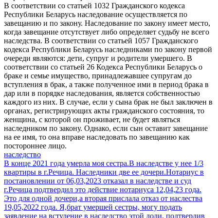
В соответствии со статьей 1032 Гражданского кодекса
Республики Беларусь наследование осуществляется по
завещанию и по закону. Наследование по закону имеет место,
когда завещание отсутствует либо определяет судьбу не всего
наследства. В соответствии со статьей 1057 Гражданского
кодекса Республики Беларусь наследниками по закону первой
очереди являются: дети, супруг и родители умершего. В
соответствии со статьей 26 Кодекса Республики Беларусь о
браке и семье имущество, принадлежавшее супругам до
вступления в брак, а также полученное ими в период брака в
дар или в порядке наследования, является собственностью
каждого из них. В случае, если у сына брак не был заключен в
органах, регистрирующих акты гражданского состояния, то
женщина, с которой он проживает, не будет являться
наследником по закону. Однако, если сын оставит завещание
на ее имя, то она вправе наследовать по завещанию как
постороннее лицо.
наследство
В конце 2021 года умерла моя сестра.В наследстве у нее 1/3
квартиры в г.Речица. Наследники две ее дочери.Нотариус в
постановлении от 06,03,2023 отказал в наследстве и суд
г.Речица подтвердил это действие нотариуса 12,04,23 года.
Это для одной дочери,а вторая прислала отказ от наслества
19,05,2022 года. Я,брат умершей сестры, могу подать
заявление на встуление в наследство этой доли, подтвердив