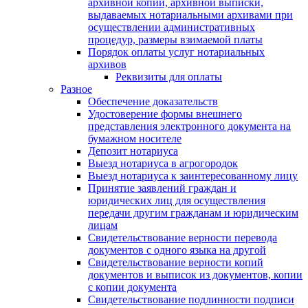
архивной копии, архивной выписки,
выдаваемых нотариальными архивами при
осуществлении административных
процедур, размеры взимаемой платы
Порядок оплаты услуг нотариальных
архивов
Реквизиты для оплаты
Разное
Обеспечение доказательств
Удостоверение формы внешнего
представления электронного документа на
бумажном носителе
Депозит нотариуса
Выезд нотариуса в агрогородок
Выезд нотариуса к заинтересованному лицу
Принятие заявлений граждан и
юридических лиц для осуществления
передачи другим гражданам и юридическим
лицам
Свидетельствование верности перевода
документов с одного языка на другой
Свидетельствование верности копий
документов и выписок из документов, копии
с копии документа
Свидетельствование подлинности подписи