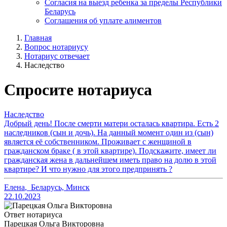
Согласия на выезд ребенка за пределы Республики
Беларусь
Соглашения об уплате алиментов
Главная
Вопрос нотариусу
Нотариус отвечает
Наследство
Спросите нотариуса
Наследство
Добрый день! После смерти матери осталась квартира. Есть 2
наследников (сын и дочь). На данный момент один из (сын)
является её собственником. Проживает с женщиной в
гражданском браке ( в этой квартире). Подскажите, имеет ли
гражданская жена в дальнейшем иметь право на долю в этой
квартире? И что нужно для этого предпринять ?
Елена
,
Беларусь, Минск
22.10.2023
Ответ нотариуса
Парецкая Ольга Викторовна