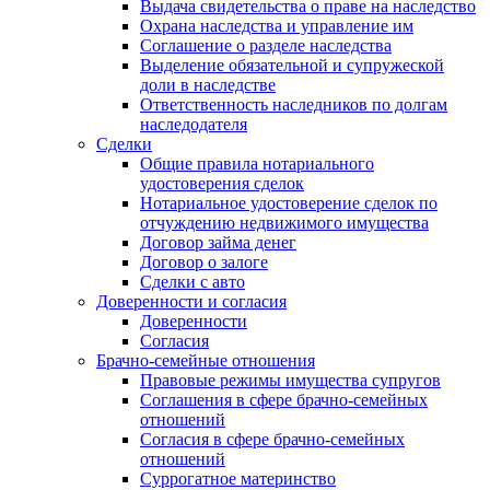
Выдача свидетельства о праве на наследство
Охрана наследства и управление им
Соглашение о разделе наследства
Выделение обязательной и супружеской
доли в наследстве
Ответственность наследников по долгам
наследодателя
Сделки
Общие правила нотариального
удостоверения сделок
Нотариальное удостоверение сделок по
отчуждению недвижимого имущества
Договор займа денег
Договор о залоге
Сделки с авто
Доверенности и согласия
Доверенности
Согласия
Брачно-семейные отношения
Правовые режимы имущества супругов
Соглашения в сфере брачно-семейных
отношений
Согласия в сфере брачно-семейных
отношений
Суррогатное материнство