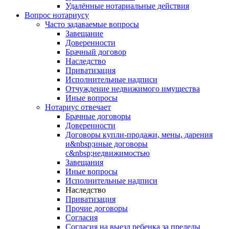
Удалённые нотариальные действия
Вопрос нотариусу
Часто задаваемые вопросы
Завещание
Доверенности
Брачный договор
Наследство
Приватизация
Исполнительные надписи
Отчуждение недвижимого имущества
Иные вопросы
Нотариус отвечает
Брачные договоры
Доверенности
Договоры купли-продажи, мены, дарения
и&nbsp;иные договоры
с&nbsp;недвижимостью
Завещания
Иные вопросы
Исполнительные надписи
Наследство
Приватизация
Прочие договоры
Согласия
Согласия на выезд ребенка за пределы