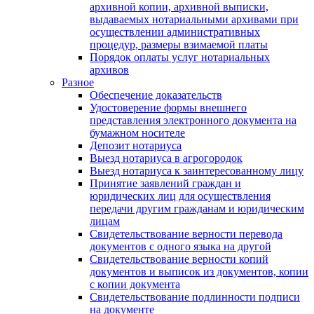
архивной копии, архивной выписки,
выдаваемых нотариальными архивами при
осуществлении административных
процедур, размеры взимаемой платы
Порядок оплаты услуг нотариальных
архивов
Разное
Обеспечение доказательств
Удостоверение формы внешнего
представления электронного документа на
бумажном носителе
Депозит нотариуса
Выезд нотариуса в агрогородок
Выезд нотариуса к заинтересованному лицу
Принятие заявлений граждан и
юридических лиц для осуществления
передачи другим гражданам и юридическим
лицам
Свидетельствование верности перевода
документов с одного языка на другой
Свидетельствование верности копий
документов и выписок из документов, копии
с копии документа
Свидетельствование подлинности подписи
на документе