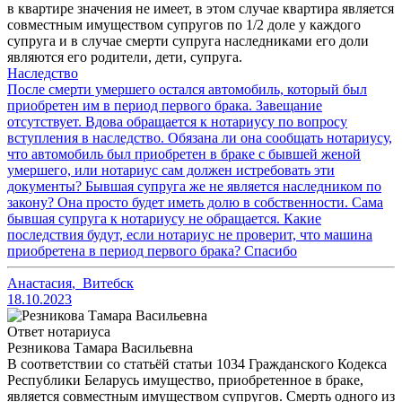
в квартире значения не имеет, в этом случае квартира является
совместным имуществом супругов по 1/2 доле у каждого
супруга и в случае смерти супруга наследниками его доли
являются его родители, дети, супруга.
Наследство
После смерти умершего остался автомобиль, который был
приобретен им в период первого брака. Завещание
отсутствует. Вдова обращается к нотариусу по вопросу
вступления в наследство. Обязана ли она сообщать нотариусу,
что автомобиль был приобретен в браке с бывшей женой
умершего, или нотариус сам должен истребовать эти
документы? Бывшая супруга же не является наследником по
закону? Она просто будет иметь долю в собственности. Сама
бывшая супруга к нотариусу не обращается. Какие
последствия будут, если нотариус не проверит, что машина
приобретена в период первого брака? Спасибо
Анастасия
,
Витебск
18.10.2023
Ответ нотариуса
Резникова Тамара Васильевна
В соответствии со статьёй статьи 1034 Гражданского Кодекса
Республики Беларусь имущество, приобретенное в браке,
является совместным имуществом супругов. Смерть одного из