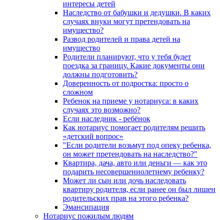
интересы детей
Наследство от бабушки и дедушки. В каких
случаях внуки могут претендовать на
имущество?
Развод родителей и права детей на
имущество
Родители планируют, что у тебя будет
поездка за границу. Какие документы они
должны подготовить?
Доверенность от подростка: просто о
сложном
Ребенок на приеме у нотариуса: в каких
случаях это возможно?
Если наследник - ребёнок
Как нотариус помогает родителям решить
«детский вопрос»
"Если родители возьмут под опеку ребенка,
он может претендовать на наследство?"
Квартира, дача, авто или деньги — как это
подарить несовершеннолетнему ребенку?
Может ли сын или дочь наследовать
квартиру родителя, если ранее он был лишен
родительских прав на этого ребенка?
Эмансипация
Нотариус пожилым людям