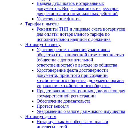
Выдача дубликатов нотариальных
документов. Выдача выписок из реестров
для регистрации нотариальных действий
Удостоверение фактов
Тарифы и льготы
Реквизиты ТНП и лицевые счета нотариусов
для оплаты нотариального тарифа по
исполнительной надписи с должника
Нотариус бизнесу
Удостоверение заявления участников
общества с ограниченной ответственностью
(общества с дополнительной
ответственностью) о выходе из общества
Удостоверение факта достоверности
документа, принятого при создании
хозяйственного общества, документа органа
управления хозяйственного общества
Представление электронных документов для
государственной регистрации
Обеспечение доказательств
Протест векселя
Уведомления о залоге движимого имущества
Нотариус детям
Нотариус: как мы оберегаем права и
интересы детей