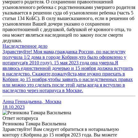
умершего родителя. О сохранении правоотношений
усыновленного ребенка с родственниками умершего родителя
указывается в решении суда об усыновлении ребенка (часть 5
статьи 134 КоБС). В силу вышесказанного, если в решении об
усыновлении Вашей дочери указано о сохранении
правоотношений с дедушкой, бабушкой её кровного отца, то
она может являться наследницей по закону после смерти
дедушки.
Наследственное дело
Здравствуйте! Моя мама,гражданка России, по наследству
получила 1/2 дома в городе Кобрин,что было оформлено у
нотариуса(в 2010 году). 15 мая 2023 года она умерла.Я
являюсь единственной дочерью и 15 ноября должна вступить
в наследство. Скажите,пожалуйста,мне нужно приехать в
Кобрин до 15 ноября,чтобы заявить о наследственных правах
или можно это сделать после этой даты,когда я вступлю в
наследство через нотариуса в Москве.
Анна Геннадьевна
,
Москва
18.10.2023
Ответ нотариуса
Резникова Тамара Васильевна
Здравствуйте! Вам следует обратиться в нотариальную
контору г.Кобрина до 15 ноября 2023 года. Вы можете