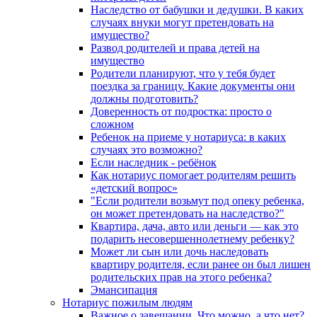
Наследство от бабушки и дедушки. В каких
случаях внуки могут претендовать на
имущество?
Развод родителей и права детей на
имущество
Родители планируют, что у тебя будет
поездка за границу. Какие документы они
должны подготовить?
Доверенность от подростка: просто о
сложном
Ребенок на приеме у нотариуса: в каких
случаях это возможно?
Если наследник - ребёнок
Как нотариус помогает родителям решить
«детский вопрос»
"Если родители возьмут под опеку ребенка,
он может претендовать на наследство?"
Квартира, дача, авто или деньги — как это
подарить несовершеннолетнему ребенку?
Может ли сын или дочь наследовать
квартиру родителя, если ранее он был лишен
родительских прав на этого ребенка?
Эмансипация
Нотариус пожилым людям
Важное о завещании. Что можно, а что нет?