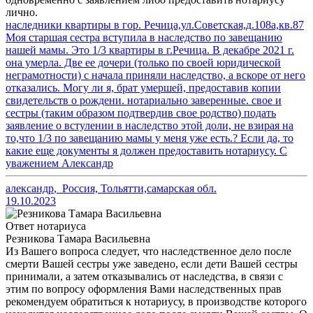
лично.
наследники квартиры в гор. Речица,ул.Советская,д.108а,кв.87
Моя старшая сестра вступила в наследство по завещанию
нашей мамы. Это 1/3 квартиры в г.Речица. В декабре 2021 г.
она умерла. Две ее дочери (только по своей юридической
неграмотности) с начала приняли наследство, а вскоре от него
отказались. Могу ли я, брат умершей, предоставив копии
свидетельств о рождени. нотариально заверенные. свое и
сестры (таким образом подтвердив свое родство) подать
заявление о встулении в наследство этой доли, не взирая на
то,что 1/3 по завещанию мамы у меня уже есть.? Если да, то
какие еще документы я должен предоставить нотариусу. С
уважением Александр
александр
,
Россия, Тольятти,самарская обл.
19.10.2023
Ответ нотариуса
Резникова Тамара Васильевна
Из Вашего вопроса следует, что наследственное дело после
смерти Вашей сестры уже заведено, если дети Вашей сестры
принимали, а затем отказывались от наследства, в связи с
этим по вопросу оформления Вами наследственных прав
рекомендуем обратиться к нотариусу, в производстве которого