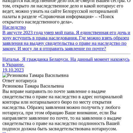
находится наследственное дело после смерти Вашей сестры. О
том, открыто ли наследственное дело и какой нотариус его
ведет, можно узнать на сайте Белорусской нотариальной
палаты в разделе «Справочная информация» – «Поиск
открытого наследственного дела».
Наследство
В августе 2023 года умер мой папа. Я единственная его дочь и
хочу вступить в права наследования. Где можно взять образец
заявления на выдачу свидетельства о праве на наследство по
закону. И могу ли я отправить заявление по почте?
Наталья
,
Я гражданка Беларуси. На данный момент нахожусь
в Украине.
19.10.2023
Ответ нотариуса
Резникова Тамара Васильевна
Вы вправе направить по почте заявление о выдаче
свидетельства о праве на наследство в адрес нотариальной
конторы или нотариального бюро по месту открытия
наследства. Образец заявления можно получить у любого
нотариуса, при этом обращаю Ваше внимание, если Вы
направляете заявление по почте, то на заявлении о выдаче
свидетельства о праве на наследство подлинность Вашей
подписи должна быть засвидетельствована нотариусом.