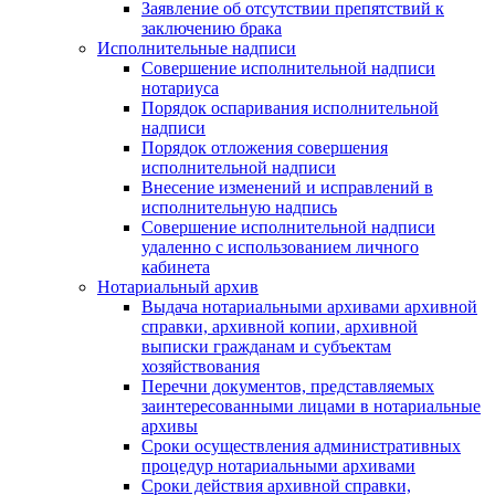
Заявление об отсутствии препятствий к
заключению брака
Исполнительные надписи
Совершение исполнительной надписи
нотариуса
Порядок оспаривания исполнительной
надписи
Порядок отложения совершения
исполнительной надписи
Внесение изменений и исправлений в
исполнительную надпись
Совершение исполнительной надписи
удаленно с использованием личного
кабинета
Нотариальный архив
Выдача нотариальными архивами архивной
справки, архивной копии, архивной
выписки гражданам и субъектам
хозяйствования
Перечни документов, представляемых
заинтересованными лицами в нотариальные
архивы
Сроки осуществления административных
процедур нотариальными архивами
Сроки действия архивной справки,