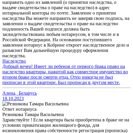
направить одно из заявлений (о принятии наследства, о
выдаче свидетельства о праве на наследство) в адрес
нотариальной конторы по почте. Заявление о принятии
наследства Вы можете направить не заверяя свою подпись, на
заявлении о выдаче свидетельства о праве на наследство
подлинность Вашей подписи должна быть
засвидетельствована любым нотариусом, в том числе и в
Российской Федерации. На основании поступившего
заявления нотариус в Кобрине откроет наследственное дело и
разъяснит Вам дальнейшую процедуру оформления
наследства.
Наследство
Добрый вечер! Имеет ли ребенок от первого брака право на
наследство квартиры, нажитой как совместное имущество во
втором браке после смерти отца. Отец никогда не был
прописан в этой квартире. Был прописан в другом месте.
Алена
,
Беларусь
18.10.2023
Ответ нотариуса
Резникова Тамара Васильевна
Здравствуйте ! Если квартира была приобретена в браке не на
условиях приватизации жилищного фонда, для
возникновения права собственности регистрация (прописка)