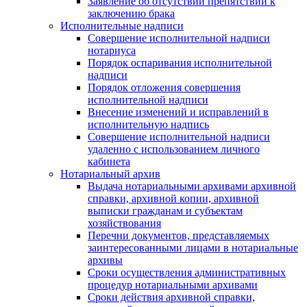
Заявление об отсутствии препятствий к
заключению брака
Исполнительные надписи
Совершение исполнительной надписи
нотариуса
Порядок оспаривания исполнительной
надписи
Порядок отложения совершения
исполнительной надписи
Внесение изменений и исправлений в
исполнительную надпись
Совершение исполнительной надписи
удаленно с использованием личного
кабинета
Нотариальный архив
Выдача нотариальными архивами архивной
справки, архивной копии, архивной
выписки гражданам и субъектам
хозяйствования
Перечни документов, представляемых
заинтересованными лицами в нотариальные
архивы
Сроки осуществления административных
процедур нотариальными архивами
Сроки действия архивной справки,