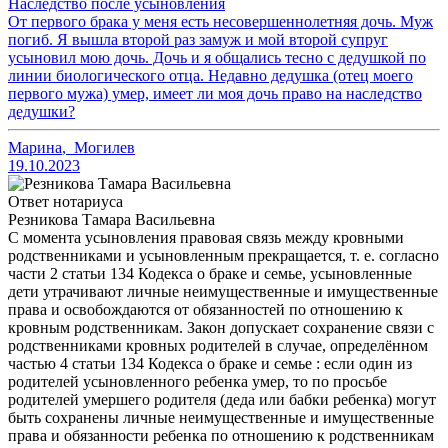
Наследство после усыновления
От первого брака у меня есть несовершеннолетняя дочь. Муж
погиб. Я вышла второй раз замуж и мой второй супруг
усыновил мою дочь. Дочь и я общались тесно с дедушкой по
линии биологического отца. Недавно дедушка (отец моего
первого мужа) умер, имеет ли моя дочь право на наследство
дедушки?
Марина
,
Могилев
19.10.2023
Ответ нотариуса
Резникова Тамара Васильевна
С момента усыновления правовая связь между кровными
родственниками и усыновленным прекращается, т. е. согласно
части 2 статьи 134 Кодекса о браке и семье, усыновленные
дети утрачивают личные неимущественные и имущественные
права и освобождаются от обязанностей по отношению к
кровным родственникам. Закон допускает сохранение связи с
родственниками кровных родителей в случае, определённом
частью 4 статьи 134 Кодекса о браке и семье : если один из
родителей усыновленного ребенка умер, то по просьбе
родителей умершего родителя (деда или бабки ребенка) могут
быть сохранены личные неимущественные и имущественные
права и обязанности ребенка по отношению к родственникам