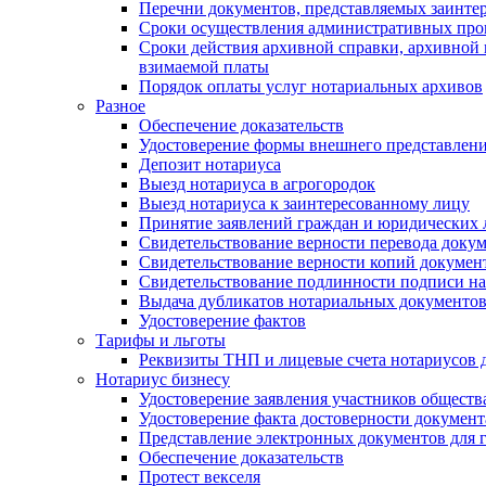
Перечни документов, представляемых заинте
Сроки осуществления административных про
Сроки действия архивной справки, архивной
взимаемой платы
Порядок оплаты услуг нотариальных архивов
Разное
Обеспечение доказательств
Удостоверение формы внешнего представлени
Депозит нотариуса
Выезд нотариуса в агрогородок
Выезд нотариуса к заинтересованному лицу
Принятие заявлений граждан и юридических 
Свидетельствование верности перевода докум
Свидетельствование верности копий документ
Свидетельствование подлинности подписи на
Выдача дубликатов нотариальных документов.
Удостоверение фактов
Тарифы и льготы
Реквизиты ТНП и лицевые счета нотариусов 
Нотариус бизнесу
Удостоверение заявления участников обществ
Удостоверение факта достоверности документ
Представление электронных документов для 
Обеспечение доказательств
Протест векселя