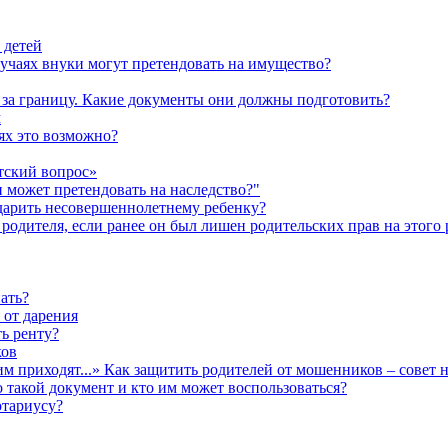
 детей
лучаях внуки могут претендовать на имущество?
а за границу. Какие документы они должны подготовить?
м
аях это возможно?
тский вопрос»
н может претендовать на наследство?"
одарить несовершеннолетнему ребенку?
родителя, если ранее он был лишен родительских прав на этого 
ать?
 от дарения
ь ренту?
ков
им приходят...» Как защитить родителей от мошенников – совет 
о такой документ и кто им может воспользоваться?
отариусу?