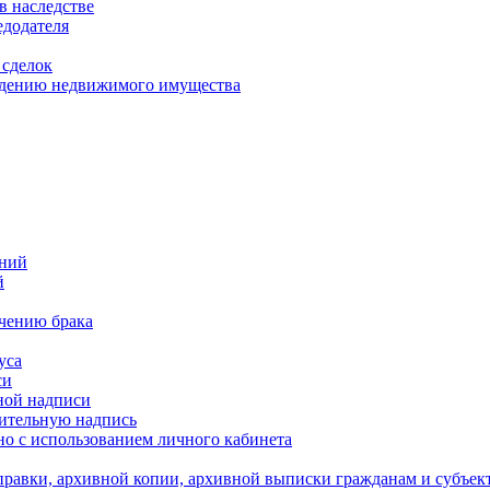
в наследстве
едодателя
 сделок
уждению недвижимого имущества
ений
й
ючению брака
уса
си
ной надписи
нительную надпись
о с использованием личного кабинета
равки, архивной копии, архивной выписки гражданам и субъек