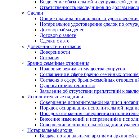
Выделение обязательной и супружеской доли 
Ответственность наследников по долгам насл
Сделки
Общие правила нотариального удостоверения
Нотариальное удостоверение сделок по отч
Договор займа денег
Договор о залоге
Сделки с авто
Доверенности и согласия
Доверенности
Согласия
Брачно-семейные отношения
Правовые режимы имущества супругов
Соглашения в сфере брачно-семейных отнош
Согласия в сфере брачно-семейных отношени
Суррогатное материнство
Заявление об отсутствии препятствий к закл
Исполнительные надписи
Совершение исполнительной надписи нотари
Порядок оспаривания исполнительной надпи
Порядок отложения совершения исполнитель
Внесение изменений и исправлений в испол
Совершение исполнительной надписи удаленн
Нотариальный архив
Выдача нотариальными архивами архивной сп