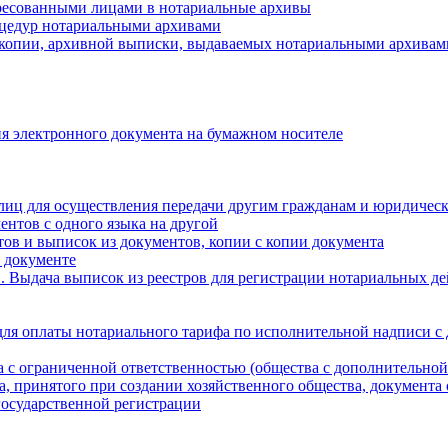
ресованными лицами в нотариальные архивы
цедур нотариальными архивами
 копии, архивной выписки, выдаваемых нотариальными архивам
я электронного документа на бумажном носителе
лиц для осуществления передачи другим гражданам и юридичес
ентов с одного языка на другой
ов и выписок из документов, копии с копии документа
 документе
 Выдача выписок из реестров для регистрации нотариальных д
для оплаты нотариального тарифа по исполнительной надписи с
а с ограниченной ответственностью (общества с дополнительной
а, принятого при создании хозяйственного общества, документа
государственной регистрации