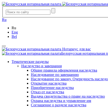
Ru
Ru
Eng
Bel
Нотариус для вас
Белорусская нотариальная п
Тематические разделы
Наследство и завещания
Общие правила оформления наследства
Наследование по завещанию
Наследование по закону. Очередность наслед
Открытие наследства
Приобретение наследства
Отказ от наследства
Выдача свидетельства о праве на наследство
Охрана наследства и управление им
Соглашение о разделе наследства