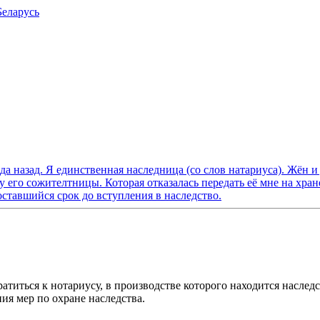
Беларусь
а назад. Я единственная наследница (со слов натариуса). Жён и 
у его сожителтницы. Которая отказалась передать её мне на хран
оставшийся срок до вступления в наследство.
атиться к нотариусу, в производстве которого находится наслед
ия мер по охране наследства.