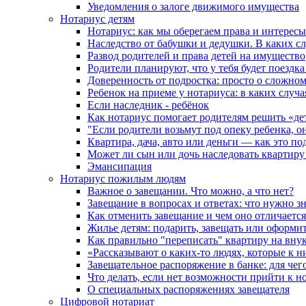
Уведомления о залоге движимого имущества
Нотариус детям
Нотариус: как мы оберегаем права и интересы
Наследство от бабушки и дедушки. В каких с
Развод родителей и права детей на имущество
Родители планируют, что у тебя будет поездк
Доверенность от подростка: просто о сложно
Ребенок на приеме у нотариуса: в каких случ
Если наследник - ребёнок
Как нотариус помогает родителям решить «де
"Если родители возьмут под опеку ребенка, о
Квартира, дача, авто или деньги — как это п
Может ли сын или дочь наследовать квартиру 
Эмансипация
Нотариус пожилым людям
Важное о завещании. Что можно, а что нет?
Завещание в вопросах и ответах: что нужно зн
Как отменить завещание и чем оно отличается
Жилье детям: подарить, завещать или оформит
Как правильно "переписать" квартиру на вну
«Рассказывают о каких-то людях, которые к н
Завещательное распоряжение в банке: для чег
Что делать, если нет возможности прийти к н
О специальных распоряжениях завещателя
Цифровой нотариат