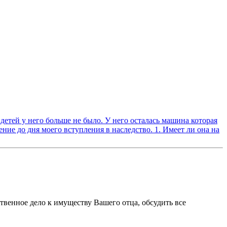
детей у него больше не было. У него осталась машина которая
ение до дня моего вступления в наследство. 1. Имеет ли она на
ственное дело к имуществу Вашего отца, обсудить все