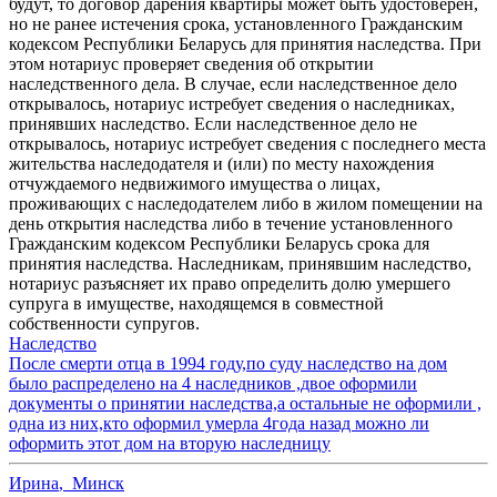
будут, то договор дарения квартиры может быть удостоверен,
но не ранее истечения срока, установленного Гражданским
кодексом Республики Беларусь для принятия наследства. При
этом нотариус проверяет сведения об открытии
наследственного дела. В случае, если наследственное дело
открывалось, нотариус истребует сведения о наследниках,
принявших наследство. Если наследственное дело не
открывалось, нотариус истребует сведения с последнего места
жительства наследодателя и (или) по месту нахождения
отчуждаемого недвижимого имущества о лицах,
проживающих с наследодателем либо в жилом помещении на
день открытия наследства либо в течение установленного
Гражданским кодексом Республики Беларусь срока для
принятия наследства. Наследникам, принявшим наследство,
нотариус разъясняет их право определить долю умершего
супруга в имуществе, находящемся в совместной
собственности супругов.
Наследство
После смерти отца в 1994 году,по суду наследство на дом
было распределено на 4 наследников ,двое оформили
документы о принятии наследства,а остальные не оформили ,
одна из них,кто оформил умерла 4года назад можно ли
оформить этот дом на вторую наследницу
Ирина
,
Минск