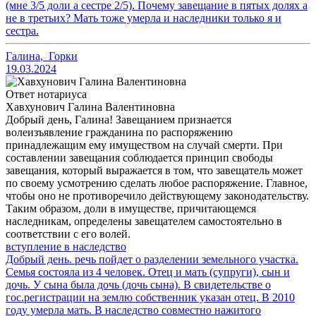
(мне 3/5 доли а сестре 2/5). Почему завещание в пятых долях а
не в третьих? Мать тоже умерла и наследники только я и
сестра.
Галина
,
Горки
19.03.2024
Ответ нотариуса
Хавхунович Галина Валентиновна
Добрый день, Галина! Завещанием признается
волеизъявление гражданина по распоряжению
принадлежащим ему имуществом на случай смерти. При
составлении завещания соблюдается принцип свободы
завещания, который выражается в том, что завещатель может
по своему усмотрению сделать любое распоряжение. Главное,
чтобы оно не противоречило действующему законодательству.
Таким образом, доли в имуществе, причитающемся
наследникам, определены завещателем самостоятельно в
соответствии с его волей.
вступление в наследство
Добрый день. речь пойдет о разделении земельного участка.
Семья состояла из 4 человек. Отец и мать (супруги), сын и
дочь. У сына была дочь (дочь сына). В свидетельстве о
гос.регистрации на землю собственник указан отец. В 2010
году умерла мать. В наследство совместно нажитого