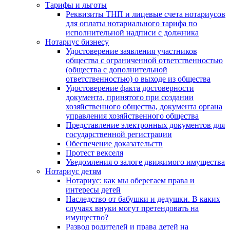
Тарифы и льготы
Реквизиты ТНП и лицевые счета нотариусов
для оплаты нотариального тарифа по
исполнительной надписи с должника
Нотариус бизнесу
Удостоверение заявления участников
общества с ограниченной ответственностью
(общества с дополнительной
ответственностью) о выходе из общества
Удостоверение факта достоверности
документа, принятого при создании
хозяйственного общества, документа органа
управления хозяйственного общества
Представление электронных документов для
государственной регистрации
Обеспечение доказательств
Протест векселя
Уведомления о залоге движимого имущества
Нотариус детям
Нотариус: как мы оберегаем права и
интересы детей
Наследство от бабушки и дедушки. В каких
случаях внуки могут претендовать на
имущество?
Развод родителей и права детей на