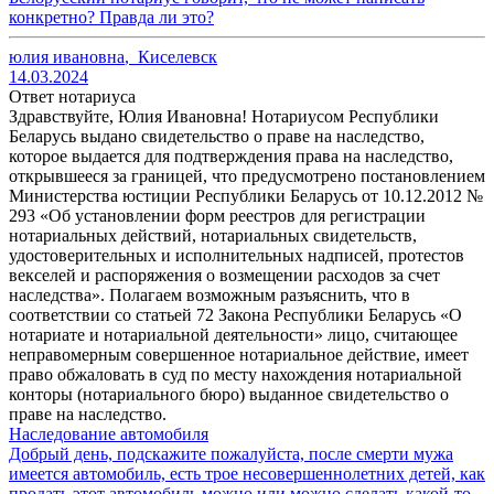
конкретно? Правда ли это?
юлия ивановна
,
Киселевск
14.03.2024
Ответ нотариуса
Здравствуйте, Юлия Ивановна! Нотариусом Республики
Беларусь выдано свидетельство о праве на наследство,
которое выдается для подтверждения права на наследство,
открывшееся за границей, что предусмотрено постановлением
Министерства юстиции Республики Беларусь от 10.12.2012 №
293 «Об установлении форм реестров для регистрации
нотариальных действий, нотариальных свидетельств,
удостоверительных и исполнительных надписей, протестов
векселей и распоряжения о возмещении расходов за счет
наследства». Полагаем возможным разъяснить, что в
соответствии со статьей 72 Закона Республики Беларусь «О
нотариате и нотариальной деятельности» лицо, считающее
неправомерным совершенное нотариальное действие, имеет
право обжаловать в суд по месту нахождения нотариальной
конторы (нотариального бюро) выданное свидетельство о
праве на наследство.
Наследование автомобиля
Добрый день, подскажите пожалуйста, после смерти мужа
имеется автомобиль, есть трое несовершеннолетних детей, как
продать этот автомобиль можно или можно сделать какой-то