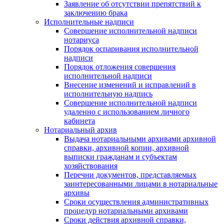
Заявление об отсутствии препятствий к
заключению брака
Исполнительные надписи
Совершение исполнительной надписи
нотариуса
Порядок оспаривания исполнительной
надписи
Порядок отложения совершения
исполнительной надписи
Внесение изменений и исправлений в
исполнительную надпись
Совершение исполнительной надписи
удаленно с использованием личного
кабинета
Нотариальный архив
Выдача нотариальными архивами архивной
справки, архивной копии, архивной
выписки гражданам и субъектам
хозяйствования
Перечни документов, представляемых
заинтересованными лицами в нотариальные
архивы
Сроки осуществления административных
процедур нотариальными архивами
Сроки действия архивной справки,