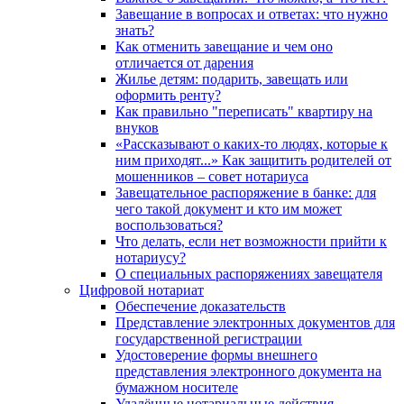
Завещание в вопросах и ответах: что нужно
знать?
Как отменить завещание и чем оно
отличается от дарения
Жилье детям: подарить, завещать или
оформить ренту?
Как правильно "переписать" квартиру на
внуков
«Рассказывают о каких-то людях, которые к
ним приходят...» Как защитить родителей от
мошенников – совет нотариуса
Завещательное распоряжение в банке: для
чего такой документ и кто им может
воспользоваться?
Что делать, если нет возможности прийти к
нотариусу?
О специальных распоряжениях завещателя
Цифровой нотариат
Обеспечение доказательств
Представление электронных документов для
государственной регистрации
Удостоверение формы внешнего
представления электронного документа на
бумажном носителе
Удалённые нотариальные действия