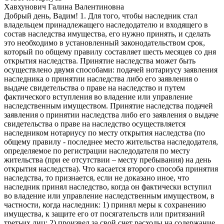
Хавхунович Галина Валентиновна
Добрый день, Вадим! 1. Для того, чтобы наследник стал
владельцем принадлежащего наследодателю и входящего в
состав наследства имущества, его нужно принять, и сделать
это необходимо в установленный законодательством срок,
который по общему правилу составляет шесть месяцев со дня
открытия наследства. Принятие наследства может быть
осуществлено двумя способами: подачей нотариусу заявления
наследника о принятии наследства либо его заявления о
выдаче свидетельства о праве на наследство и путем
фактического вступления во владение или управление
наследственным имуществом. Принятие наследства подачей
заявления о принятии наследства либо его заявления о выдаче
свидетельства о праве на наследство осуществляется
наследником нотариусу по месту открытия наследства (по
общему правилу - последнее место жительства наследодателя,
определяемое по регистрации наследодателя по месту
жительства (при ее отсутствии – месту пребывания) на день
открытия наследства). Что касается второго способа принятия
наследства, то признается, если не доказано иное, что
наследник принял наследство, когда он фактически вступил
во владение или управление наследственным имуществом, в
частности, когда наследник: 1) принял меры к сохранению
имущества, к защите его от посягательств или притязаний
третьих лиц; 2) произвел за свой счет расходы на содержание