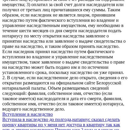
имущества; 3) оплатил за свой счет долги наследодателя или
получил от третьих лиц причитавшиеся ему суммы. Таким
образом, если наследник не является лицом, принявшим
наследство путем фактического вступления во владение и
управление наследственным имуществом, ему необходимо в
течение шести месяцев со дня смерти наследодателя подать
нотариусу по месту открытия наследства заявление о
принятии наследства или заявление о выдаче свидетельства о
праве на наследство, и таким образом принять наследство.
Если наследник принял наследство путем фактического
вступления во владение и управление наследственным
имуществом, такое заявление о выдаче свидетельства о праве
на наследство может быть подано им и по истечении
установленного срока, поскольку наследство он уже принял.
2. В случае, если наследственное дело открыто, сведения о его
открытии размещаются на официальном сайте Белорусской
нотариальной палаты. Объем размещаемых сведений
следующий: фамилия, собственное имя, отчество (если
таковое имеется) наследодателя и дата его смерти, фамилия,
собственное имя, отчество (если таковое имеется) нотариуса,
ведущего наследственное дело.
Вступление в наследство
Вступила в наследство до полгода,натариус сказал сделать
оценку квартиры но у меня нет доступа в квартиру так как
есть и другие наследники.Прошло уже 2 года и я никак не