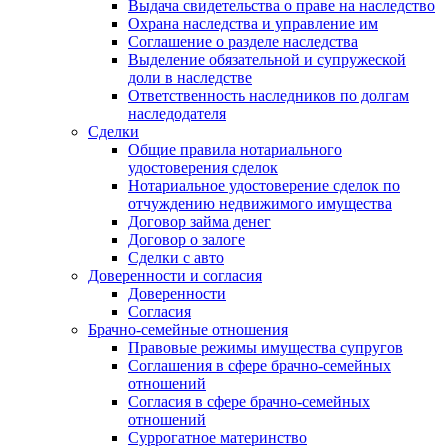
Выдача свидетельства о праве на наследство
Охрана наследства и управление им
Соглашение о разделе наследства
Выделение обязательной и супружеской
доли в наследстве
Ответственность наследников по долгам
наследодателя
Сделки
Общие правила нотариального
удостоверения сделок
Нотариальное удостоверение сделок по
отчуждению недвижимого имущества
Договор займа денег
Договор о залоге
Сделки с авто
Доверенности и согласия
Доверенности
Согласия
Брачно-семейные отношения
Правовые режимы имущества супругов
Соглашения в сфере брачно-семейных
отношений
Согласия в сфере брачно-семейных
отношений
Суррогатное материнство