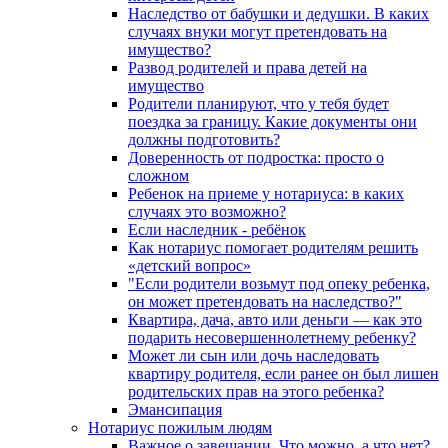
Наследство от бабушки и дедушки. В каких
случаях внуки могут претендовать на
имущество?
Развод родителей и права детей на
имущество
Родители планируют, что у тебя будет
поездка за границу. Какие документы они
должны подготовить?
Доверенность от подростка: просто о
сложном
Ребенок на приеме у нотариуса: в каких
случаях это возможно?
Если наследник - ребёнок
Как нотариус помогает родителям решить
«детский вопрос»
"Если родители возьмут под опеку ребенка,
он может претендовать на наследство?"
Квартира, дача, авто или деньги — как это
подарить несовершеннолетнему ребенку?
Может ли сын или дочь наследовать
квартиру родителя, если ранее он был лишен
родительских прав на этого ребенка?
Эмансипация
Нотариус пожилым людям
Важное о завещании. Что можно, а что нет?