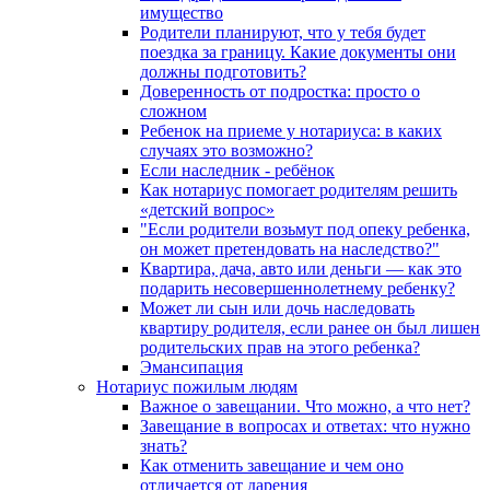
имущество
Родители планируют, что у тебя будет
поездка за границу. Какие документы они
должны подготовить?
Доверенность от подростка: просто о
сложном
Ребенок на приеме у нотариуса: в каких
случаях это возможно?
Если наследник - ребёнок
Как нотариус помогает родителям решить
«детский вопрос»
"Если родители возьмут под опеку ребенка,
он может претендовать на наследство?"
Квартира, дача, авто или деньги — как это
подарить несовершеннолетнему ребенку?
Может ли сын или дочь наследовать
квартиру родителя, если ранее он был лишен
родительских прав на этого ребенка?
Эмансипация
Нотариус пожилым людям
Важное о завещании. Что можно, а что нет?
Завещание в вопросах и ответах: что нужно
знать?
Как отменить завещание и чем оно
отличается от дарения