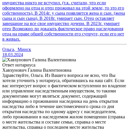
имущества никто не вступил. (т.к. считали, что если
оформлено на отца и отец проживал на этой земле, то это его
собственность). В 2014г. у сына появляется жена и сын. (жена
сына и сын сына). В 2018г. умирает сын. Отец оставляет
завещание на все свое имущество дочери. В 2023г. умирает
отец Возможно ли доказать фактическое право наследования
отца на праве общей собственности его супруге, если его нет
в живых.
Ольга
,
Минск
18.03.2024
Ответ нотариуса
Хавхунович Галина Валентиновна
Здравствуйте, Ольга. Из Вашего вопроса не ясно, что Вы
хотели уточнить у нотариуса, обратившись на наш сайт. Если
вас интересует вопрос о фактическом вступлении во владение
или управление наследственным имуществом, то такими
документами могут являться: документ, содержащий
информацию о проживании наследника на день открытия
наследства либо в течение шестимесячного срока со дня
открытия наследства по одному адресу с наследодателем,
либо проживании в наследуемом жилом помещении (справка
о месте жительства и составе семьи, справка о месте
жительства, справка о последнем месте жительства