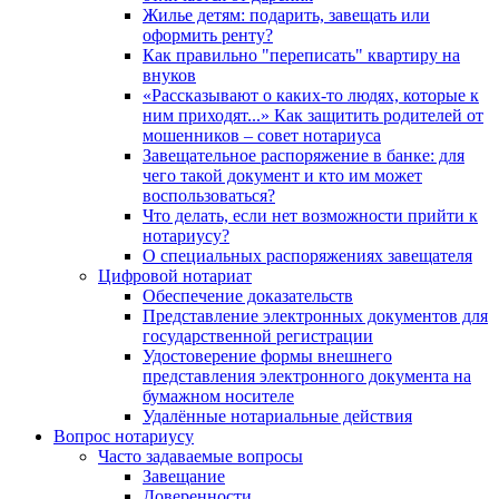
Жилье детям: подарить, завещать или
оформить ренту?
Как правильно "переписать" квартиру на
внуков
«Рассказывают о каких-то людях, которые к
ним приходят...» Как защитить родителей от
мошенников – совет нотариуса
Завещательное распоряжение в банке: для
чего такой документ и кто им может
воспользоваться?
Что делать, если нет возможности прийти к
нотариусу?
О специальных распоряжениях завещателя
Цифровой нотариат
Обеспечение доказательств
Представление электронных документов для
государственной регистрации
Удостоверение формы внешнего
представления электронного документа на
бумажном носителе
Удалённые нотариальные действия
Вопрос нотариусу
Часто задаваемые вопросы
Завещание
Доверенности