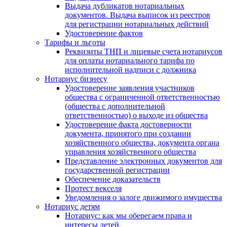
Выдача дубликатов нотариальных
документов. Выдача выписок из реестров
для регистрации нотариальных действий
Удостоверение фактов
Тарифы и льготы
Реквизиты ТНП и лицевые счета нотариусов
для оплаты нотариального тарифа по
исполнительной надписи с должника
Нотариус бизнесу
Удостоверение заявления участников
общества с ограниченной ответственностью
(общества с дополнительной
ответственностью) о выходе из общества
Удостоверение факта достоверности
документа, принятого при создании
хозяйственного общества, документа органа
управления хозяйственного общества
Представление электронных документов для
государственной регистрации
Обеспечение доказательств
Протест векселя
Уведомления о залоге движимого имущества
Нотариус детям
Нотариус: как мы оберегаем права и
интересы детей