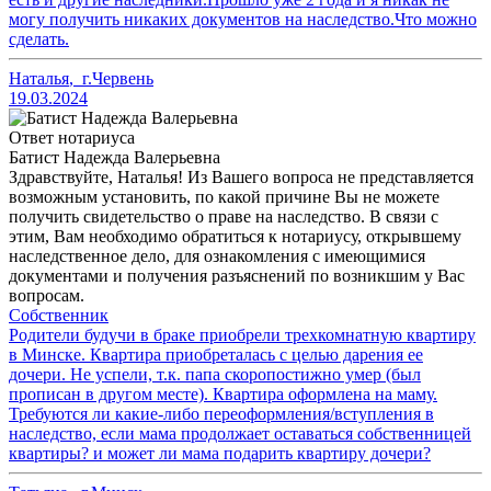
могу получить никаких документов на наследство.Что можно
сделать.
Наталья
,
г.Червень
19.03.2024
Ответ нотариуса
Батист Надежда Валерьевна
Здравствуйте, Наталья! Из Вашего вопроса не представляется
возможным установить, по какой причине Вы не можете
получить свидетельство о праве на наследство. В связи с
этим, Вам необходимо обратиться к нотариусу, открывшему
наследственное дело, для ознакомления с имеющимися
документами и получения разъяснений по возникшим у Вас
вопросам.
Собственник
Родители будучи в браке приобрели трехкомнатную квартиру
в Минске. Квартира приобреталась с целью дарения ее
дочери. Не успели, т.к. папа скоропостижно умер (был
прописан в другом месте). Квартира оформлена на маму.
Требуются ли какие-либо переоформления/вступления в
наследство, если мама продолжает оставаться собственницей
квартиры? и может ли мама подарить квартиру дочери?