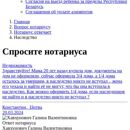
Согласия на выезд ребенка за пределы Республики
Беларусь
Соглашения об уплате алиментов
Главная
Вопрос нотариусу
Нотариус отвечает
Наследство
Спросите нотариуса
Недвижимость
Здравствуйте! Мама 20 лет назад купила дом, документы на
дом не оформляли, сейчас оформила 3/4 дома, а 1/4 дома
осталось за умершим, в наследство никто не вступал ., жена
его уехала и найти её не могут, что бы она вступила в
наследство. Как можно оформить 1/4 дома, если наследников
не найти и в наследство никто не вступал ?
Константин
,
Цитва
20.03.2024
Ответ нотариуса
Хавхунович Галина Валентиновна