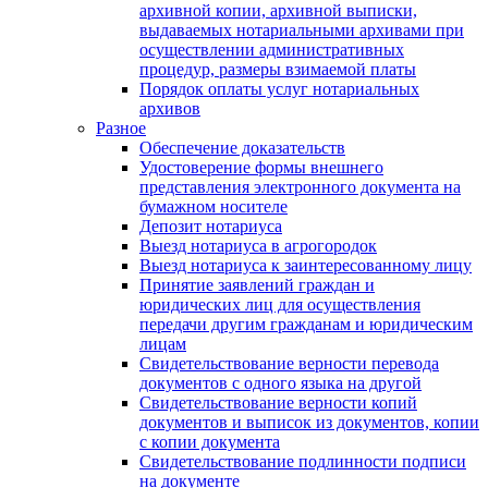
архивной копии, архивной выписки,
выдаваемых нотариальными архивами при
осуществлении административных
процедур, размеры взимаемой платы
Порядок оплаты услуг нотариальных
архивов
Разное
Обеспечение доказательств
Удостоверение формы внешнего
представления электронного документа на
бумажном носителе
Депозит нотариуса
Выезд нотариуса в агрогородок
Выезд нотариуса к заинтересованному лицу
Принятие заявлений граждан и
юридических лиц для осуществления
передачи другим гражданам и юридическим
лицам
Свидетельствование верности перевода
документов с одного языка на другой
Свидетельствование верности копий
документов и выписок из документов, копии
с копии документа
Свидетельствование подлинности подписи
на документе