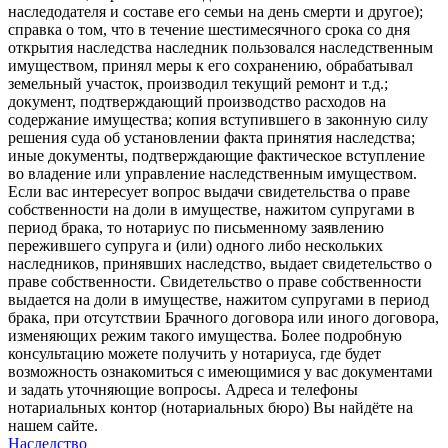
наследодателя и составе его семьи на день смерти и другое);
справка о том, что в течение шестимесячного срока со дня
открытия наследства наследник пользовался наследственным
имуществом, принял меры к его сохранению, обрабатывал
земельный участок, производил текущий ремонт и т.д.;
документ, подтверждающий производство расходов на
содержание имущества; копия вступившего в законную силу
решения суда об установлении факта принятия наследства;
иные документы, подтверждающие фактическое вступление
во владение или управление наследственным имуществом.
Если вас интересует вопрос выдачи свидетельства о праве
собственности на доли в имуществе, нажитом супругами в
период брака, то нотариус по письменному заявлению
пережившего супруга и (или) одного либо нескольких
наследников, принявших наследство, выдает свидетельство о
праве собственности. Свидетельство о праве собственности
выдается на доли в имуществе, нажитом супругами в период
брака, при отсутствии Брачного договора или иного договора,
изменяющих режим такого имущества. Более подробную
консультацию можете получить у нотариуса, где будет
возможность ознакомиться с имеющимися у вас документами
и задать уточняющие вопросы. Адреса и телефоны
нотариальных контор (нотариальных бюро) Вы найдёте на
нашем сайте.
Наследство