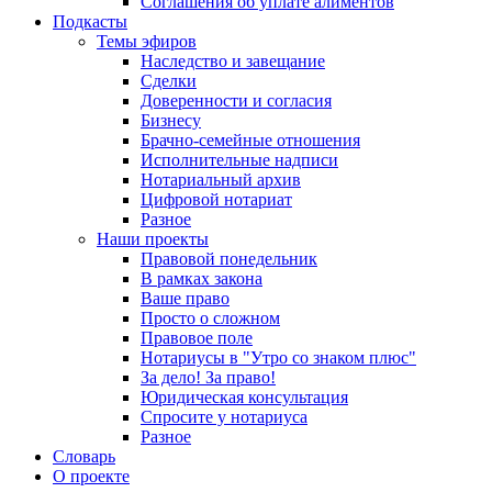
Соглашения об уплате алиментов
Подкасты
Темы эфиров
Наследство и завещание
Сделки
Доверенности и согласия
Бизнесу
Брачно-семейные отношения
Исполнительные надписи
Нотариальный архив
Цифровой нотариат
Разное
Наши проекты
Правовой понедельник
В рамках закона
Ваше право
Просто о сложном
Правовое поле
Нотариусы в "Утро со знаком плюс"
За дело! За право!
Юридическая консультация
Спросите у нотариуса
Разное
Словарь
О проекте