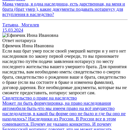
Мама умерла, я одна наследница, есть дарственная, на меня и
брата (брат умер ), какие документы подавать нотариусу для
вступления в наследство?
Татьяна
,
Могилев
15.03.2024
Ответ нотариуса
Ефимчик Инна Ивановна
Если ваш брат умер после своей умершей матери и у него нет
наследников по закону первой очереди, то вы принимаете
наследство путём подачи заявления нотариусу по месту
последнего жительства вашего умершего брата. Для принятия
наследства, вам необходимо иметь: свидетельство о смерти
брата, свидетельство о рождении ваше и брата, свидетельство
о браке (если вы состоите в браке и изменена фамилия),
договор дарения. Все необходимые документы, которые вы не
сможете предоставить, нотариус запросит сам.
Свидетельство о праве на наследство
Может ли быть формулировка, на право наследования
автомобиля быть-что мы имеем право на всё имущество
наследодателя, в какой бы форме оно не было и где бы оно не
находилось? Наследники из России. В России все в этом
сомневаются. Почему не указано конкретно. И почему
Белорусский нотариус говорит, что не может написать