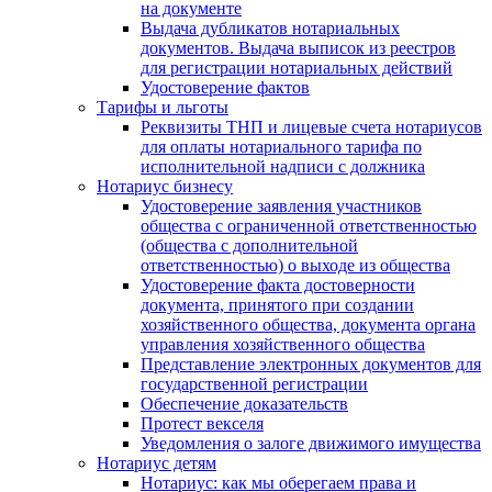
на документе
Выдача дубликатов нотариальных
документов. Выдача выписок из реестров
для регистрации нотариальных действий
Удостоверение фактов
Тарифы и льготы
Реквизиты ТНП и лицевые счета нотариусов
для оплаты нотариального тарифа по
исполнительной надписи с должника
Нотариус бизнесу
Удостоверение заявления участников
общества с ограниченной ответственностью
(общества с дополнительной
ответственностью) о выходе из общества
Удостоверение факта достоверности
документа, принятого при создании
хозяйственного общества, документа органа
управления хозяйственного общества
Представление электронных документов для
государственной регистрации
Обеспечение доказательств
Протест векселя
Уведомления о залоге движимого имущества
Нотариус детям
Нотариус: как мы оберегаем права и