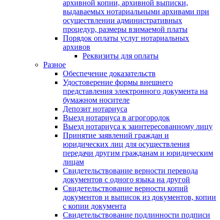
архивной копии, архивной выписки,
выдаваемых нотариальными архивами при
осуществлении административных
процедур, размеры взимаемой платы
Порядок оплаты услуг нотариальных
архивов
Реквизиты для оплаты
Разное
Обеспечение доказательств
Удостоверение формы внешнего
представления электронного документа на
бумажном носителе
Депозит нотариуса
Выезд нотариуса в агрогородок
Выезд нотариуса к заинтересованному лицу
Принятие заявлений граждан и
юридических лиц для осуществления
передачи другим гражданам и юридическим
лицам
Свидетельствование верности перевода
документов с одного языка на другой
Свидетельствование верности копий
документов и выписок из документов, копии
с копии документа
Свидетельствование подлинности подписи