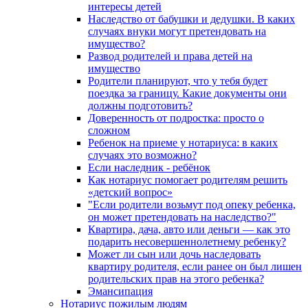
интересы детей
Наследство от бабушки и дедушки. В каких
случаях внуки могут претендовать на
имущество?
Развод родителей и права детей на
имущество
Родители планируют, что у тебя будет
поездка за границу. Какие документы они
должны подготовить?
Доверенность от подростка: просто о
сложном
Ребенок на приеме у нотариуса: в каких
случаях это возможно?
Если наследник - ребёнок
Как нотариус помогает родителям решить
«детский вопрос»
"Если родители возьмут под опеку ребенка,
он может претендовать на наследство?"
Квартира, дача, авто или деньги — как это
подарить несовершеннолетнему ребенку?
Может ли сын или дочь наследовать
квартиру родителя, если ранее он был лишен
родительских прав на этого ребенка?
Эмансипация
Нотариус пожилым людям