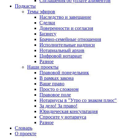
Соглашения об уплате алиментов
Подкасты
Темы эфиров
Наследство и завещание
Сделки
Доверенности и согласия
Бизнесу
Брачно-семейные отношения
Исполнительные надписи
Нотариальный архив
Цифровой нотариат
Разное
Наши проекты
Правовой понедельник
В рамках закона
Ваше право
Просто о сложном
Правовое поле
Нотариусы в "Утро со знаком плюс"
За дело! За право!
Юридическая консультация
Спросите у нотариуса
Разное
Словарь
О проекте