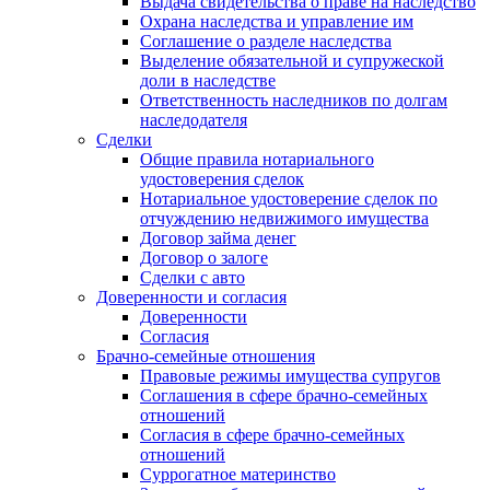
Выдача свидетельства о праве на наследство
Охрана наследства и управление им
Соглашение о разделе наследства
Выделение обязательной и супружеской
доли в наследстве
Ответственность наследников по долгам
наследодателя
Сделки
Общие правила нотариального
удостоверения сделок
Нотариальное удостоверение сделок по
отчуждению недвижимого имущества
Договор займа денег
Договор о залоге
Сделки с авто
Доверенности и согласия
Доверенности
Согласия
Брачно-семейные отношения
Правовые режимы имущества супругов
Соглашения в сфере брачно-семейных
отношений
Согласия в сфере брачно-семейных
отношений
Суррогатное материнство