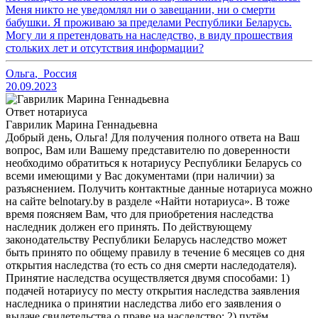
Меня никто не уведомлял ни о завещании, ни о смерти
бабушки. Я проживаю за пределами Республики Беларусь.
Могу ли я претендовать на наследство, в виду прошествия
стольких лет и отсутствия информации?
Ольга
,
Россия
20.09.2023
Ответ нотариуса
Гаврилик Марина Геннадьевна
Добрый день, Ольга! Для получения полного ответа на Ваш
вопрос, Вам или Вашему представителю по доверенности
необходимо обратиться к нотариусу Республики Беларусь со
всеми имеющими у Вас документами (при наличии) за
разъяснением. Получить контактные данные нотариуса можно
на сайте belnotary.by в разделе «Найти нотариуса». В тоже
время поясняем Вам, что для приобретения наследства
наследник должен его принять. По действующему
законодательству Республики Беларусь наследство может
быть принято по общему правилу в течение 6 месяцев со дня
открытия наследства (то есть со дня смерти наследодателя).
Принятие наследства осуществляется двумя способами: 1)
подачей нотариусу по месту открытия наследства заявления
наследника о принятии наследства либо его заявления о
выдаче свидетельства о праве на наследство; 2) путём