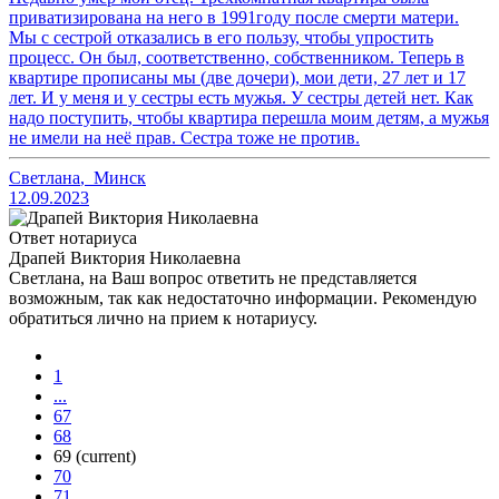
приватизирована на него в 1991году после смерти матери.
Мы с сестрой отказались в его пользу, чтобы упростить
процесс. Он был, соответственно, собственником. Теперь в
квартире прописаны мы (две дочери), мои дети, 27 лет и 17
лет. И у меня и у сестры есть мужья. У сестры детей нет. Как
надо поступить, чтобы квартира перешла моим детям, а мужья
не имели на неё прав. Сестра тоже не против.
Светлана
,
Минск
12.09.2023
Ответ нотариуса
Драпей Виктория Николаевна
Светлана, на Ваш вопрос ответить не представляется
возможным, так как недостаточно информации. Рекомендую
обратиться лично на прием к нотариусу.
1
...
67
68
69
(current)
70
71