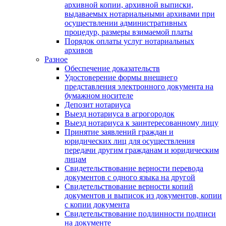
архивной копии, архивной выписки,
выдаваемых нотариальными архивами при
осуществлении административных
процедур, размеры взимаемой платы
Порядок оплаты услуг нотариальных
архивов
Разное
Обеспечение доказательств
Удостоверение формы внешнего
представления электронного документа на
бумажном носителе
Депозит нотариуса
Выезд нотариуса в агрогородок
Выезд нотариуса к заинтересованному лицу
Принятие заявлений граждан и
юридических лиц для осуществления
передачи другим гражданам и юридическим
лицам
Свидетельствование верности перевода
документов с одного языка на другой
Свидетельствование верности копий
документов и выписок из документов, копии
с копии документа
Свидетельствование подлинности подписи
на документе