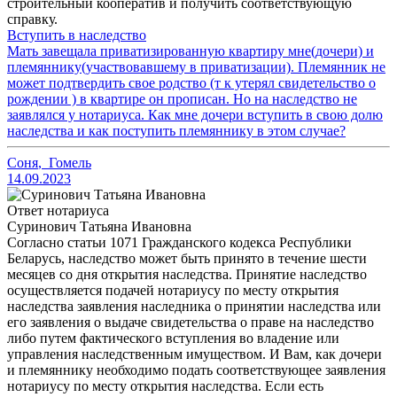
строительный кооператив и получить соответствующую
справку.
Вступить в наследство
Мать завещала приватизированную квартиру мне(дочери) и
племяннику(участвовавшему в приватизации). Племянник не
может подтвердить свое родство (т к утерял свидетельство о
рождении ) в квартире он прописан. Но на наследство не
заявлялся у нотариуса. Как мне дочери вступить в свою долю
наследства и как поступить племяннику в этом случае?
Соня
,
Гомель
14.09.2023
Ответ нотариуса
Суринович Татьяна Ивановна
Согласно статьи 1071 Гражданского кодекса Республики
Беларусь, наследство может быть принято в течение шести
месяцев со дня открытия наследства. Принятие наследство
осуществляется подачей нотариусу по месту открытия
наследства заявления наследника о принятии наследства или
его заявления о выдаче свидетельства о праве на наследство
либо путем фактического вступления во владение или
управления наследственным имуществом. И Вам, как дочери
и племяннику необходимо подать соответствующее заявления
нотариусу по месту открытия наследства. Если есть