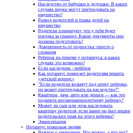
Наследство от бабушки и дедушки. В каких
случаях внуки могут претендовать на
имущество?
Развод родителей и права детей на
имущество
Родители планируют, что у тебя будет
поездка за границу. Какие документы они
должны подготовить?
Доверенность от подростка: просто о
сложном
Ребенок на приеме у нотариуса: в каких
случаях это возможно?
Если наследник - ребёнок
Как нотариус помогает родителям решить
«детский вопрос»
"Если родители возьмут под опеку ребенка,
он может претендовать на наследство?"
Квартира, дача, авто или деньги — как это
подарить несовершеннолетнему ребенку?
Может ли сын или дочь наследовать
квартиру родителя, если ранее он был лишен
родительских прав на этого ребенка?
Эмансипация
Нотариус пожилым людям
Важное о завещании. Что можно, а что нет?