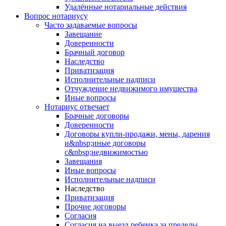
Удалённые нотариальные действия
Вопрос нотариусу
Часто задаваемые вопросы
Завещание
Доверенности
Брачный договор
Наследство
Приватизация
Исполнительные надписи
Отчуждение недвижимого имущества
Иные вопросы
Нотариус отвечает
Брачные договоры
Доверенности
Договоры купли-продажи, мены, дарения
и&nbsp;иные договоры
с&nbsp;недвижимостью
Завещания
Иные вопросы
Исполнительные надписи
Наследство
Приватизация
Прочие договоры
Согласия
Согласия на выезд ребенка за пределы