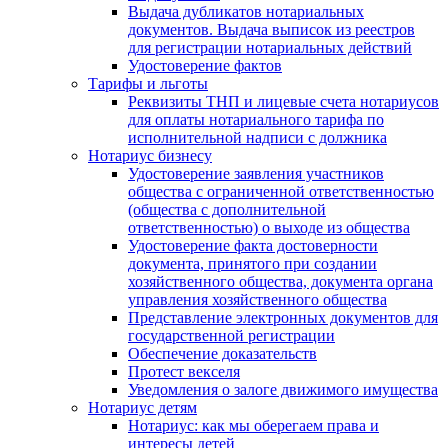
Выдача дубликатов нотариальных
документов. Выдача выписок из реестров
для регистрации нотариальных действий
Удостоверение фактов
Тарифы и льготы
Реквизиты ТНП и лицевые счета нотариусов
для оплаты нотариального тарифа по
исполнительной надписи с должника
Нотариус бизнесу
Удостоверение заявления участников
общества с ограниченной ответственностью
(общества с дополнительной
ответственностью) о выходе из общества
Удостоверение факта достоверности
документа, принятого при создании
хозяйственного общества, документа органа
управления хозяйственного общества
Представление электронных документов для
государственной регистрации
Обеспечение доказательств
Протест векселя
Уведомления о залоге движимого имущества
Нотариус детям
Нотариус: как мы оберегаем права и
интересы детей