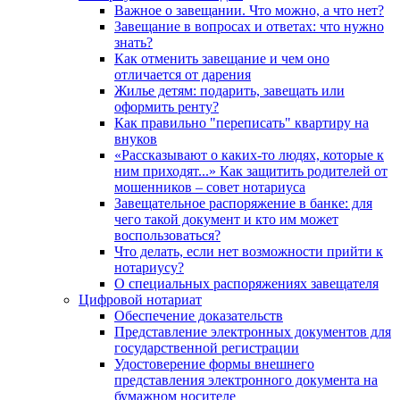
Важное о завещании. Что можно, а что нет?
Завещание в вопросах и ответах: что нужно
знать?
Как отменить завещание и чем оно
отличается от дарения
Жилье детям: подарить, завещать или
оформить ренту?
Как правильно "переписать" квартиру на
внуков
«Рассказывают о каких-то людях, которые к
ним приходят...» Как защитить родителей от
мошенников – совет нотариуса
Завещательное распоряжение в банке: для
чего такой документ и кто им может
воспользоваться?
Что делать, если нет возможности прийти к
нотариусу?
О специальных распоряжениях завещателя
Цифровой нотариат
Обеспечение доказательств
Представление электронных документов для
государственной регистрации
Удостоверение формы внешнего
представления электронного документа на
бумажном носителе