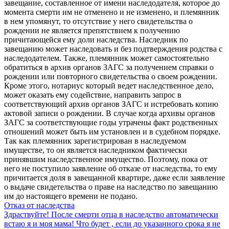
завещание, составленное от имени наследодателя, которое до
момента смерти им не отменено и не изменено, и племянник
в нем упомянут, то отсутствие у него свидетельства о
рождении не является препятствием к получению
причитающейся ему доли наследства. Наследник по
завещанию может наследовать и без подтверждения родства с
наследодателем. Также, племянник может самостоятельно
обратиться в архив органов ЗАГС за получением справки о
рождении или повторного свидетельства о своем рождении.
Кроме этого, нотариус который ведет наследственное дело,
может оказать ему содействие, направить запрос в
соответствующий архив органов ЗАГС и истребовать копию
актовой записи о рождении. В случае когда архивы органов
ЗАГС за соответствующие годы утрачены факт родственных
отношений может быть им установлен и в судебном порядке.
Так как племянник зарегистрирован в наследуемом
имуществе, то он является наследником фактически
принявшим наследственное имущество. Поэтому, пока от
него не поступило заявление об отказе от наследства, то ему
причитается доля в завещанной квартире, даже если заявление
о выдаче свидетельства о праве на наследство по завещанию
им до настоящего времени не подано.
Отказ от наследства
Здраствуйте! После смерти отца в наследство автоматически
встаю я и моя мама! Что будет , если до указанного срока я не