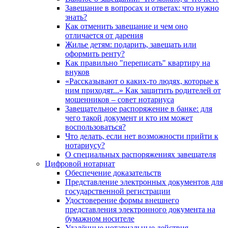
Завещание в вопросах и ответах: что нужно
знать?
Как отменить завещание и чем оно
отличается от дарения
Жилье детям: подарить, завещать или
оформить ренту?
Как правильно "переписать" квартиру на
внуков
«Рассказывают о каких-то людях, которые к
ним приходят...» Как защитить родителей от
мошенников – совет нотариуса
Завещательное распоряжение в банке: для
чего такой документ и кто им может
воспользоваться?
Что делать, если нет возможности прийти к
нотариусу?
О специальных распоряжениях завещателя
Цифровой нотариат
Обеспечение доказательств
Представление электронных документов для
государственной регистрации
Удостоверение формы внешнего
представления электронного документа на
бумажном носителе
Удалённые нотариальные действия