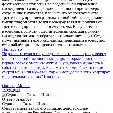
фактического вступления во владение или управление
наследственным имуществом, в частности принял меры к
сохранению имущества, к защите его от посягательства
третьих лиц; произвел расходы за свой счёт на содержание
имущества; оплатил долги наследодателя или получил от
третьих лиц причитавшиеся ему суммы. В случае если
наследник пропустил шестимесячный срок для принятия
наследства, он может обратиться с заявлением в суд. Суд
может признать такого наследника принявшим наследство,
если найдёт причины пропуска уважительными.
Наследство
Подскажите если я хочу вступить повторно в брак. у меня у
меня есть в собственности квартиры которые я построила в
первом браке с умершем мужем. и у будущего мужа есть в
собственности квартира. Если мы заключил брак то после
смерти меня или мужа мы будем иметь долю в этих квартирах
и претендовать на них? Или нет.
Оксана
,
Минск
15.09.2023
Ответ нотариуса
Суринович Татьяна Ивановна
Следует иметь ввиду, что согласно действующему
законодательству Республики Беларусь существует два