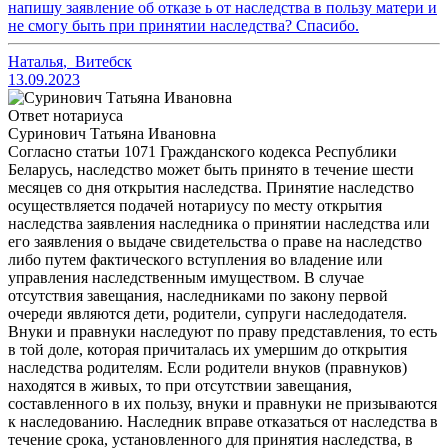
напишу заявление об отказе ь от наследства в пользу матери и
не смогу быть при принятии наследства? Спасибо.
Наталья
,
Витебск
13.09.2023
Ответ нотариуса
Суринович Татьяна Ивановна
Согласно статьи 1071 Гражданского кодекса Республики
Беларусь, наследство может быть принято в течение шести
месяцев со дня открытия наследства. Принятие наследство
осуществляется подачей нотариусу по месту открытия
наследства заявления наследника о принятии наследства или
его заявления о выдаче свидетельства о праве на наследство
либо путем фактического вступления во владение или
управления наследственным имуществом. В случае
отсутствия завещания, наследниками по закону первой
очереди являются дети, родители, супруги наследодателя.
Внуки и правнуки наследуют по праву представления, то есть
в той доле, которая причиталась их умершим до открытия
наследства родителям. Если родители внуков (правнуков)
находятся в живых, то при отсутствии завещания,
составленного в их пользу, внуки и правнуки не призываются
к наследованию. Наследник вправе отказаться от наследства в
течение срока, установленного для принятия наследства, в