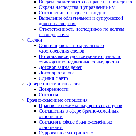
Выдача свидетельства о праве на наследство
Охрана наследства и управление им
Соглашение о разделе наследства
Выделение обязательной и супружеской
доли в наследстве
Ответственность наследников по долгам
наследодателя
Сделки
Общие правила нотариального
удостоверения сделок
Нотариальное удостоверение сделок по
отчуждению недвижимого имущества
Договор займа денег
Договор о залоге
Сделки с авто
Доверенности и согласия
Доверенности
Согласия
Брачно-семейные отношения
Правовые режимы имущества супругов
Соглашения в сфере брачно-семейных
отношений
Согласия в сфере брачно-семейных
отношений
Суррогатное материнство