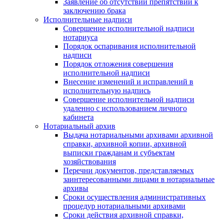
Заявление об отсутствии препятствий к
заключению брака
Исполнительные надписи
Совершение исполнительной надписи
нотариуса
Порядок оспаривания исполнительной
надписи
Порядок отложения совершения
исполнительной надписи
Внесение изменений и исправлений в
исполнительную надпись
Совершение исполнительной надписи
удаленно с использованием личного
кабинета
Нотариальный архив
Выдача нотариальными архивами архивной
справки, архивной копии, архивной
выписки гражданам и субъектам
хозяйствования
Перечни документов, представляемых
заинтересованными лицами в нотариальные
архивы
Сроки осуществления административных
процедур нотариальными архивами
Сроки действия архивной справки,