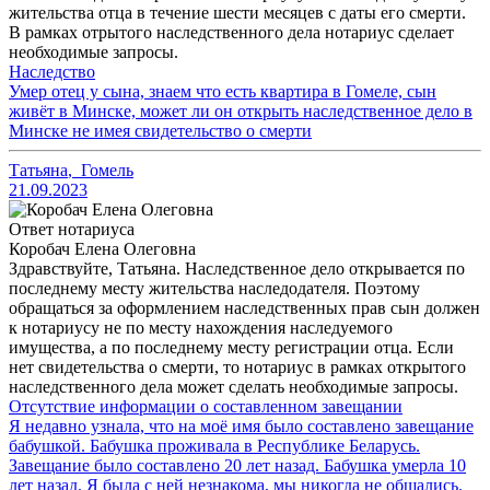
жительства отца в течение шести месяцев с даты его смерти.
В рамках отрытого наследственного дела нотариус сделает
необходимые запросы.
Наследство
Умер отец у сына, знаем что есть квартира в Гомеле, сын
живёт в Минске, может ли он открыть наследственное дело в
Минске не имея свидетельство о смерти
Татьяна
,
Гомель
21.09.2023
Ответ нотариуса
Коробач Елена Олеговна
Здравствуйте, Татьяна. Наследственное дело открывается по
последнему месту жительства наследодателя. Поэтому
обращаться за оформлением наследственных прав сын должен
к нотариусу не по месту нахождения наследуемого
имущества, а по последнему месту регистрации отца. Если
нет свидетельства о смерти, то нотариус в рамках открытого
наследственного дела может сделать необходимые запросы.
Отсутствие информации о составленном завещании
Я недавно узнала, что на моё имя было составлено завещание
бабушкой. Бабушка проживала в Республике Беларусь.
Завещание было составлено 20 лет назад. Бабушка умерла 10
лет назад. Я была с ней незнакома, мы никогда не общались.