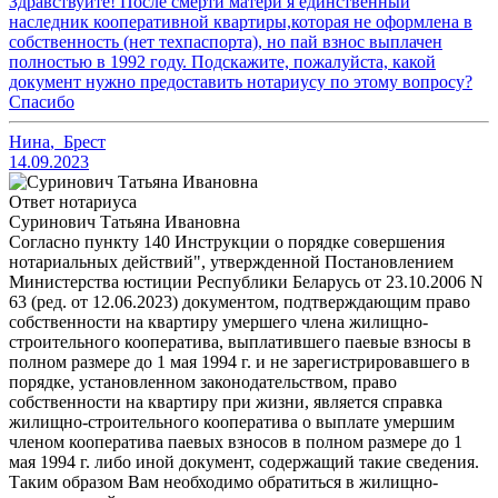
Здравствуйте! После смерти матери я единственный
наследник кооперативной квартиры,которая не оформлена в
собственность (нет техпаспорта), но пай взнос выплачен
полностью в 1992 году. Подскажите, пожалуйста, какой
документ нужно предоставить нотариусу по этому вопросу?
Спасибо
Нина
,
Брест
14.09.2023
Ответ нотариуса
Суринович Татьяна Ивановна
Согласно пункту 140 Инструкции о порядке совершения
нотариальных действий", утвержденной Постановлением
Министерства юстиции Республики Беларусь от 23.10.2006 N
63 (ред. от 12.06.2023) документом, подтверждающим право
собственности на квартиру умершего члена жилищно-
строительного кооператива, выплатившего паевые взносы в
полном размере до 1 мая 1994 г. и не зарегистрировавшего в
порядке, установленном законодательством, право
собственности на квартиру при жизни, является справка
жилищно-строительного кооператива о выплате умершим
членом кооператива паевых взносов в полном размере до 1
мая 1994 г. либо иной документ, содержащий такие сведения.
Таким образом Вам необходимо обратиться в жилищно-