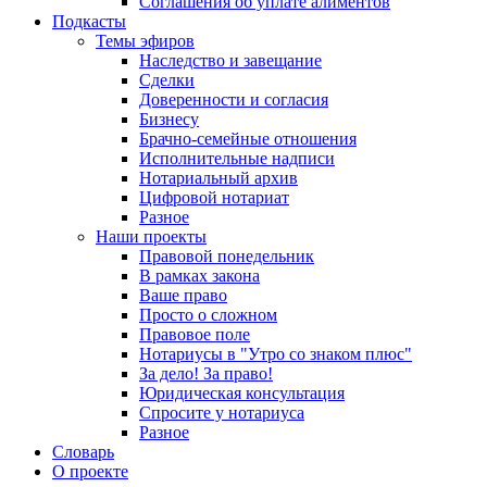
Соглашения об уплате алиментов
Подкасты
Темы эфиров
Наследство и завещание
Сделки
Доверенности и согласия
Бизнесу
Брачно-семейные отношения
Исполнительные надписи
Нотариальный архив
Цифровой нотариат
Разное
Наши проекты
Правовой понедельник
В рамках закона
Ваше право
Просто о сложном
Правовое поле
Нотариусы в "Утро со знаком плюс"
За дело! За право!
Юридическая консультация
Спросите у нотариуса
Разное
Словарь
О проекте