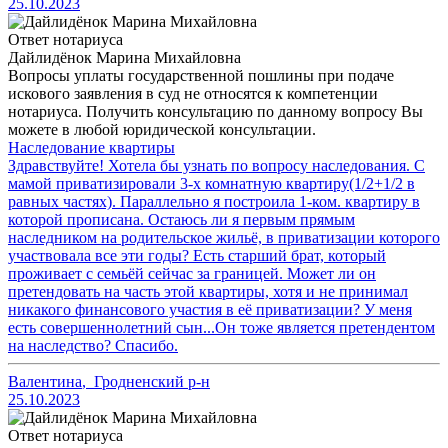
25.10.2023
Ответ нотариуса
Дайлидёнок Марина Михайловна
Вопросы уплаты государственной пошлины при подаче
искового заявления в суд не относятся к компетенции
нотариуса. Получить консультацию по данному вопросу Вы
можете в любой юридической консультации.
Наследование квартиры
Здравствуйте! Хотела бы узнать по вопросу наследования. С
мамой приватизировали 3-х комнатную квартиру(1/2+1/2 в
равных частях). Параллельно я построила 1-ком. квартиру в
которой прописана. Остаюсь ли я первым прямым
наследником на родительское жильё, в приватизации которого
участвовала все эти годы? Есть старший брат, который
проживает с семьёй сейчас за границей. Может ли он
претендовать на часть этой квартиры, хотя и не принимал
никакого финансового участия в её приватизации? У меня
есть совершеннолетний сын...Он тоже является претендентом
на наследство? Спасибо.
Валентина
,
Гродненский р-н
25.10.2023
Ответ нотариуса