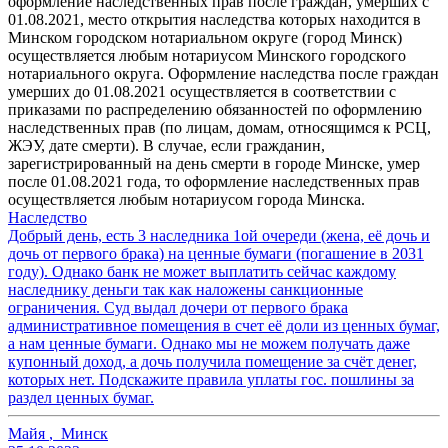
оформление наследственных прав после граждан, умерших с
01.08.2021, место открытия наследства которых находится в
Минском городском нотариальном округе (город Минск)
осуществляется любым нотариусом Минского городского
нотариального округа. Оформление наследства после граждан
умерших до 01.08.2021 осуществляется в соответствии с
приказами по распределению обязанностей по оформлению
наследственных прав (по лицам, домам, относящимся к РСЦ,
ЖЭУ, дате смерти). В случае, если гражданин,
зарегистрированный на день смерти в городе Минске, умер
после 01.08.2021 года, то оформление наследственных прав
осуществляется любым нотариусом города Минска.
Наследство
Добрый день, есть 3 наследника 1ой очереди (жена, её дочь и
дочь от первого брака) на ценные бумаги (погашение в 2031
году). Однако банк не может выплатить сейчас каждому
наследнику деньги так как наложены санкционные
ограничения. Суд выдал дочери от первого брака
административное помещения в счет её доли из ценных бумаг,
а нам ценные бумаги. Однако мы не можем получать даже
купонный доход, а дочь получила помещение за счёт денег,
которых нет. Подскажите правила уплаты гос. пошлины за
раздел ценных бумаг.
Майя
,
Минск