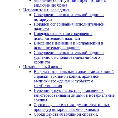
Заявление об отсутствии препятствий к
заключению брака
Исполнительные надписи
Совершение исполнительной надписи
нотариуса
Порядок оспаривания исполнительной
надписи
Порядок отложения совершения
исполнительной надписи
Внесение изменений и исправлений в
исполнительную надпись
Совершение исполнительной надписи
удаленно с использованием личного
кабинета
Нотариальный архив
Выдача нотариальными архивами архивной
справки, архивной копии, архивной
выписки гражданам и субъектам
хозяйствования
Перечни документов, представляемых
заинтересованными лицами в нотариальные
архивы
Сроки осуществления административных
процедур нотариальными архивами
Сроки действия архивной справки,