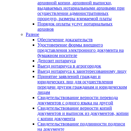
архивной копии, архивной выписки,
выдаваемых нотариальными архивами при
осуществлении административных
процедур, размеры взимаемой платы
Порядок оплаты услуг нотариальных
архивов
Разное
Обеспечение доказательств
Удостоверение формы внешнего
представления электронного документа на
бумажном носителе
Депозит нотариуса
Выезд нотариуса в агрогородок
Выезд нотариуса к заинтересованному лицу
Принятие заявлений граждан и
юридических лиц для осуществления
передачи другим гражданам и юридическим
лицам
Свидетельствование верности перевода
документов с одного языка на другой
Свидетельствование верности копий
документов и выписок из документов, копии
с копии документа
Свидетельствование подлинности подписи
на документе