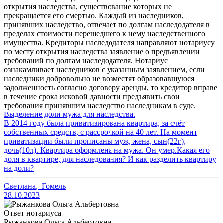
открытия наследства, существование которых не
прекращается его смертью. Каждый из наследников,
принявших наследство, отвечает по долгам наследодателя в
пределах стоимости перешедшего к нему наследственного
имущества. Кредиторы наследодателя направляют нотариусу
по месту открытия наследства заявление о предъявлении
требований по долгам наследодателя. Нотариус
ознакамливает наследников с указанным заявлением, если
наследники добровольно не возместят образовавшуюся
задолженность согласно договору аренды, то кредитор вправе
в течение срока исковой давности предъявить свои
требования принявшим наследство наследникам в суде.
Выделение доли мужа для наследства.
В 2014 году была приватизирована квартира, за счёт
собственных средств, с рассрочкой на 40 лет. На момент
приватизации были прописаны муж, жена, сын(22г),
дочь(10л). Квартира оформлена на мужа. Он умер.Какая его
доля в квартире, для наследования? И как разделить квартиру
на доли?
Светлана
,
Гомель
28.10.2023
Ответ нотариуса
Рыжанкова Ольга Альбертовна