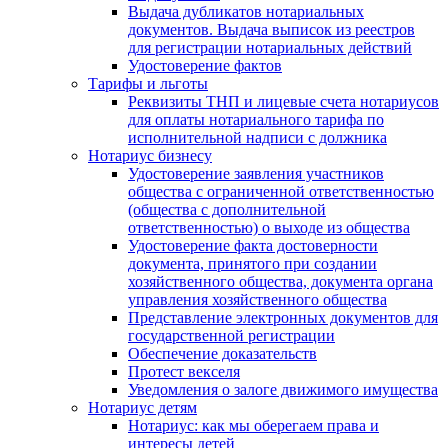
Выдача дубликатов нотариальных
документов. Выдача выписок из реестров
для регистрации нотариальных действий
Удостоверение фактов
Тарифы и льготы
Реквизиты ТНП и лицевые счета нотариусов
для оплаты нотариального тарифа по
исполнительной надписи с должника
Нотариус бизнесу
Удостоверение заявления участников
общества с ограниченной ответственностью
(общества с дополнительной
ответственностью) о выходе из общества
Удостоверение факта достоверности
документа, принятого при создании
хозяйственного общества, документа органа
управления хозяйственного общества
Представление электронных документов для
государственной регистрации
Обеспечение доказательств
Протест векселя
Уведомления о залоге движимого имущества
Нотариус детям
Нотариус: как мы оберегаем права и
интересы детей