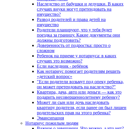
Наследство от бабушки и дедушки. В каких
случаях внуки могут претендовать на
имущество?
Развод родителей и права детей на
имущество
Родители планируют, что у тебя будет
поездка за границу. Какие документы они
должны подготовить?
Доверенность от подростка: просто о
сложном
Ребенок на приеме у нотариуса: в каких
случаях это возможно?
Если наследник - ребёнок
Как нотариус помогает родителям решить
«детский вопрос»
"Если родители возьмут под опеку ребенка,
он может претендовать на наследство?"
Квартира, дача, авто или деньги — как это
подарить несовершеннолетнему ребенку?
Может ли сын или дочь наследовать
квартиру родителя, если ранее он был лишен
родительских прав на этого ребенка?
Эмансипация
Нотариус пожилым людям
Важное о завещании. Что можно, а что нет?