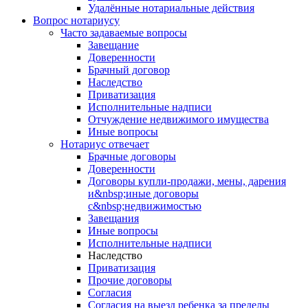
Удалённые нотариальные действия
Вопрос нотариусу
Часто задаваемые вопросы
Завещание
Доверенности
Брачный договор
Наследство
Приватизация
Исполнительные надписи
Отчуждение недвижимого имущества
Иные вопросы
Нотариус отвечает
Брачные договоры
Доверенности
Договоры купли-продажи, мены, дарения
и&nbsp;иные договоры
с&nbsp;недвижимостью
Завещания
Иные вопросы
Исполнительные надписи
Наследство
Приватизация
Прочие договоры
Согласия
Согласия на выезд ребенка за пределы