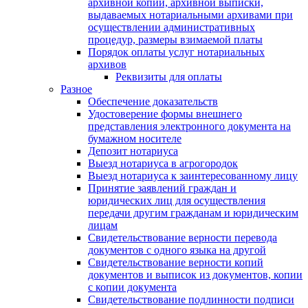
архивной копии, архивной выписки,
выдаваемых нотариальными архивами при
осуществлении административных
процедур, размеры взимаемой платы
Порядок оплаты услуг нотариальных
архивов
Реквизиты для оплаты
Разное
Обеспечение доказательств
Удостоверение формы внешнего
представления электронного документа на
бумажном носителе
Депозит нотариуса
Выезд нотариуса в агрогородок
Выезд нотариуса к заинтересованному лицу
Принятие заявлений граждан и
юридических лиц для осуществления
передачи другим гражданам и юридическим
лицам
Свидетельствование верности перевода
документов с одного языка на другой
Свидетельствование верности копий
документов и выписок из документов, копии
с копии документа
Свидетельствование подлинности подписи