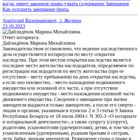
когда, имеет законное право узнать содержание Завещания
Как оспорить завещание брата.
Анатолий Валерианович
,
г. Жодино
23.10.2023
Ответ нотариуса
Дайлидёнок Марина Михайловна
Законодательством установлено, что ведение наследственного
дела осуществляется нотариусом по месту открытия
наследства. При этом местом открытия наследства является
последнее место жительства наследодателя, определяемое по
регистрации наследодателя по месту жительства (при ее
отсутствии - месту пребывания) на день открытия наследства,
а если оно неизвестно, - место нахождения недвижимого
имущества или основной его части, а при отсутствии
недвижимого имущества - место нахождения основной части
движимого имущества. Сведения о завещании при жизни
завещателя выдаются только завещателю, а после его смерти -
лицам и органам, указанным в пунктах 2 и 3 статьи 9 Закона
Республики Беларусь от 18 июля 2004 г. N 305-З «О нотариате
и нотариальной деятельности», а также супругу (супруге),
родителям, усыновителям (удочерителям), детям, в том числе
усыновленным (удочеренным), родным братьям и сестрам,
деду, бабке, внукам завещателя. Разрешение спора о праве в