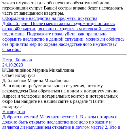
такого имущества для обеспечения обязательной доли,
переживший супруг Вашей сестры вправе будет наследовать
часть от завещанной квартиры.
Оформление наследства на предметы искусства
Добрый день! После смерти жены - художницы осталось
около 400 картин, все они находятся в мастерской, все ею
подписаны. Подскажите пожалуйста, как правильно
оформить наследство в данной ситуации, можно ли обойтись
без принятия мер по охране наследственного имущества?
Спасибо!
Петр
,
Борисов
24.10.2023
Ответ нотариуса
Дайлидёнок Марина Михайловна
Ваш вопрос требует детального изучения, поэтому
рекомендуем Вам обратиться на прием к нотариусу лично.
Адреса и телефоны нотариальных контор и нотариальных
бюро Вы найдете на нашем сайте в разделе "Найти
нотариуса".
Наследство
Доброго времени! Меня интересует: 1. В каком нотариусе
должно быть открыто наследственное дело по закону и
является ли нарушением открытие в другом месте? 2. Кто и