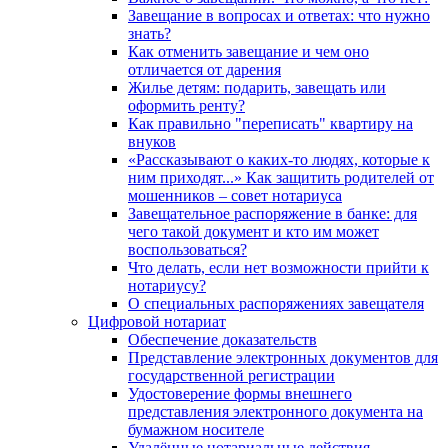
Завещание в вопросах и ответах: что нужно
знать?
Как отменить завещание и чем оно
отличается от дарения
Жилье детям: подарить, завещать или
оформить ренту?
Как правильно "переписать" квартиру на
внуков
«Рассказывают о каких-то людях, которые к
ним приходят...» Как защитить родителей от
мошенников – совет нотариуса
Завещательное распоряжение в банке: для
чего такой документ и кто им может
воспользоваться?
Что делать, если нет возможности прийти к
нотариусу?
О специальных распоряжениях завещателя
Цифровой нотариат
Обеспечение доказательств
Представление электронных документов для
государственной регистрации
Удостоверение формы внешнего
представления электронного документа на
бумажном носителе
Удалённые нотариальные действия