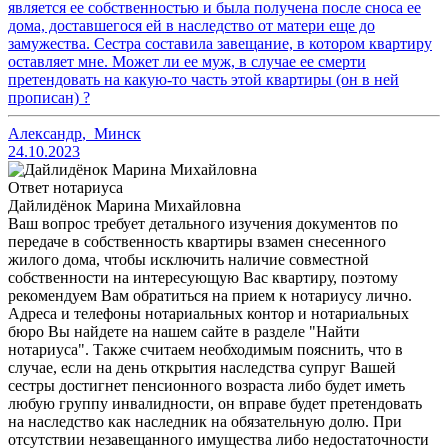
является ее собственностью и была получена после сноса ее
дома, доставшегося ей в наследство от матери еще до
замужества. Сестра составила завещание, в котором квартиру
оставляет мне. Может ли ее муж, в случае ее смерти
претендовать на какую-то часть этой квартиры (он в ней
прописан) ?
Александр
,
Минск
24.10.2023
Ответ нотариуса
Дайлидёнок Марина Михайловна
Ваш вопрос требует детального изучения документов по
передаче в собственность квартиры взамен снесенного
жилого дома, чтобы исключить наличие совместной
собственности на интересующую Вас квартиру, поэтому
рекомендуем Вам обратиться на прием к нотариусу лично.
Адреса и телефоны нотариальных контор и нотариальных
бюро Вы найдете на нашем сайте в разделе "Найти
нотариуса". Также считаем необходимым пояснить, что в
случае, если на день открытия наследства супруг Вашей
сестры достигнет пенсионного возраста либо будет иметь
любую группу инвалидности, он вправе будет претендовать
на наследство как наследник на обязательную долю. При
отсутствии незавещанного имущества либо недостаточности