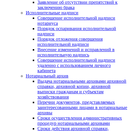
Заявление об отсутствии препятствий к
заключению брака
Исполнительные надписи
Совершение исполнительной надписи
нотариуса
Порядок оспаривания исполнительной
надписи
Порядок отложения совершения
исполнительной надписи
Внесение изменений и исправлений в
исполнительную надпись
Совершение исполнительной надписи
удаленно с использованием личного
кабинета
Нотариальный архив
Выдача нотариальными архивами архивной
справки, архивной копии, архивной
выписки гражданам и субъектам
хозяйствования
Перечни документов, представляемых
заинтересованными лицами в нотариальные
архивы
Сроки осуществления административных
процедур нотариальными архивами
Сроки действия архивной справки,