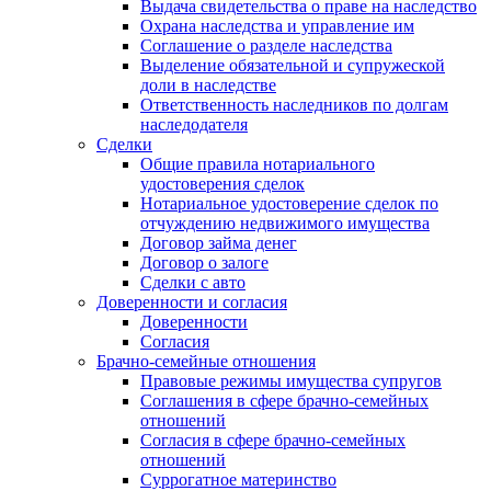
Выдача свидетельства о праве на наследство
Охрана наследства и управление им
Соглашение о разделе наследства
Выделение обязательной и супружеской
доли в наследстве
Ответственность наследников по долгам
наследодателя
Сделки
Общие правила нотариального
удостоверения сделок
Нотариальное удостоверение сделок по
отчуждению недвижимого имущества
Договор займа денег
Договор о залоге
Сделки с авто
Доверенности и согласия
Доверенности
Согласия
Брачно-семейные отношения
Правовые режимы имущества супругов
Соглашения в сфере брачно-семейных
отношений
Согласия в сфере брачно-семейных
отношений
Суррогатное материнство