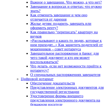
Важное о завещании. Что можно, а что нет?
Завещание в вопросах и ответах: что нужно
знать?
Как отменить завещание и чем оно
отличается от дарения
Жилье детям: подарить, завещать или
оформить ренту?
Как правильно "переписать" квартиру на
внуков
«Рассказывают о каких-то людях, которые к
ним приходят...» Как защитить родителей от
мошенников – совет нотариуса
Завещательное распоряжение в банке: для
чего такой документ и кто им может
воспользоваться?
Что делать, если нет возможности прийти к
нотариусу?
О специальных распоряжениях завещателя
Цифровой нотариат
Обеспечение доказательств
Представление электронных документов для
государственной регистрации
Удостоверение формы внешнего
представления электронного документа на
бумажном носителе