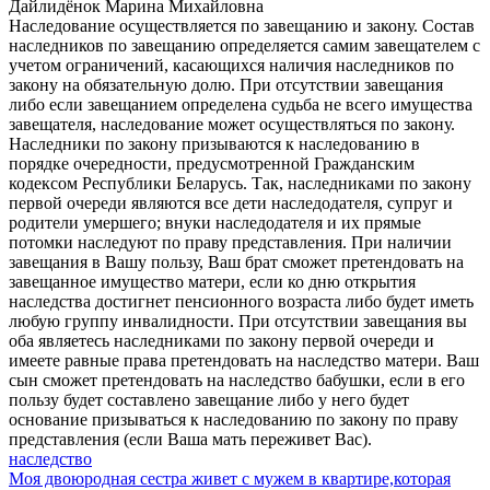
Дайлидёнок Марина Михайловна
Наследование осуществляется по завещанию и закону. Состав
наследников по завещанию определяется самим завещателем с
учетом ограничений, касающихся наличия наследников по
закону на обязательную долю. При отсутствии завещания
либо если завещанием определена судьба не всего имущества
завещателя, наследование может осуществляться по закону.
Наследники по закону призываются к наследованию в
порядке очередности, предусмотренной Гражданским
кодексом Республики Беларусь. Так, наследниками по закону
первой очереди являются все дети наследодателя, супруг и
родители умершего; внуки наследодателя и их прямые
потомки наследуют по праву представления. При наличии
завещания в Вашу пользу, Ваш брат сможет претендовать на
завещанное имущество матери, если ко дню открытия
наследства достигнет пенсионного возраста либо будет иметь
любую группу инвалидности. При отсутствии завещания вы
оба являетесь наследниками по закону первой очереди и
имеете равные права претендовать на наследство матери. Ваш
сын сможет претендовать на наследство бабушки, если в его
пользу будет составлено завещание либо у него будет
основание призываться к наследованию по закону по праву
представления (если Ваша мать переживет Вас).
наследство
Моя двоюродная сестра живет с мужем в квартире,которая