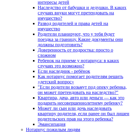
интересы детей
Наследство от бабушки и дедушки. В каких
случаях внуки могут претендовать на
имущество?
Развод родителей и права детей на
имущество
Родители планируют, что у тебя будет
поездка за границу. Какие документы они
должны подготовить?
Доверенность от подростка: просто о
сложном
Ребенок на приеме у нотариуса: в каких
случаях это возможно?
Если наследник - ребёнок
Как нотариус помогает родителям решить
«детский вопрос»
"Если родители возьмут под опеку ребенка,
он может претендовать на наследство?"
Квартира, дача, авто или деньги — как это
подарить несовершеннолетнему ребенку?
Может ли сын или дочь наследовать
квартиру родителя, если ранее он был лишен
родительских прав на этого ребенка?
Эмансипация
Нотариус пожилым людям