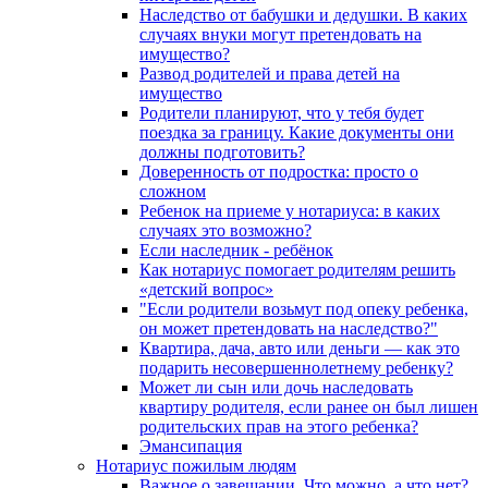
Наследство от бабушки и дедушки. В каких
случаях внуки могут претендовать на
имущество?
Развод родителей и права детей на
имущество
Родители планируют, что у тебя будет
поездка за границу. Какие документы они
должны подготовить?
Доверенность от подростка: просто о
сложном
Ребенок на приеме у нотариуса: в каких
случаях это возможно?
Если наследник - ребёнок
Как нотариус помогает родителям решить
«детский вопрос»
"Если родители возьмут под опеку ребенка,
он может претендовать на наследство?"
Квартира, дача, авто или деньги — как это
подарить несовершеннолетнему ребенку?
Может ли сын или дочь наследовать
квартиру родителя, если ранее он был лишен
родительских прав на этого ребенка?
Эмансипация
Нотариус пожилым людям
Важное о завещании. Что можно, а что нет?