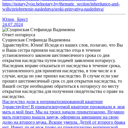
https://notary2you.belnotary.by/thematic_section/inheritance-and-
wills/priobretenie-nasledstva/sroki-prinyatiya-nasledstva/
Юлия
,
Брест
24.07.2024
Ответ нотариуса
Сущинская Стефанида Вадимовна
Здравствуйте, Юлия! Исходя из ваших слов, полагаю, что Вы
и Ваша сестра приняли наследство отца в течение
установленного законом шестимесячного срока со дня
открытия наследства путем подачей заявления нотариусу.
Наследник вправе отказаться от наследства в течение срока,
установленного для принятия наследства, в том числе и в
случае, когда он уже принял наследство. В случае если уже
прошел шестимесячный срок со дня открытия наследства, то
Вашей сестре необходимо обратиться к нотариусу по месту
открытия наследства для получения свидетельства о праве на
наследство.
Наследство доли в неприватизированной квартире
Здравствуйте! В приватизируемой квартире проживали я, моя
мать и мой брат. Мы на троих начали приватизацию. Недавно
мать повторно вышла замуж, оформила завещание на свою
долю на второго мужа. Вскоре умерла. Детей от второго брака
нет. Имеет ли её муж право на приватизацию материнской