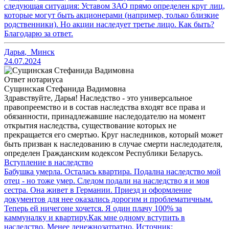
следующая ситуация: Уставом ЗАО прямо определен круг лиц,
которые могут быть акционерами (например, только близкие
родственники). Но акции наследует третье лицо. Как быть?
Благодарю за ответ.
Дарья
,
Минск
24.07.2024
Ответ нотариуса
Сущинская Стефанида Вадимовна
Здравствуйте, Дарья! Наследство - это универсальное
правопреемство и в состав наследства входят все права и
обязанности, принадлежавшие наследодателю на момент
открытия наследства, существование которых не
прекращается его смертью. Круг наследников, который может
быть призван к наследованию в случае смерти наследодателя,
определен Гражданским кодексом Республики Беларусь.
Вступление в наследство
Бабушка умерла. Осталась квартира. Подална наследство мой
отец - но тоже умер. Следом подали на наследство я и моя
сестра. Она живет в Германии. Приезд и оформление
документов для нее оказались дорогим и проблематичным.
Теперь ей ничегоне хочется. Я один плачу 100% за
каммуналку и квартиру.Как мне одному вступить в
наследство. Менее денежнозатратно. Источник: