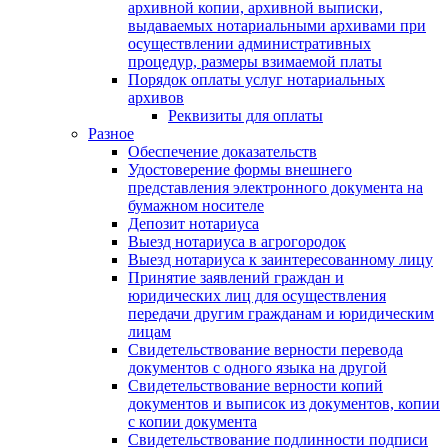
архивной копии, архивной выписки,
выдаваемых нотариальными архивами при
осуществлении административных
процедур, размеры взимаемой платы
Порядок оплаты услуг нотариальных
архивов
Реквизиты для оплаты
Разное
Обеспечение доказательств
Удостоверение формы внешнего
представления электронного документа на
бумажном носителе
Депозит нотариуса
Выезд нотариуса в агрогородок
Выезд нотариуса к заинтересованному лицу
Принятие заявлений граждан и
юридических лиц для осуществления
передачи другим гражданам и юридическим
лицам
Свидетельствование верности перевода
документов с одного языка на другой
Свидетельствование верности копий
документов и выписок из документов, копии
с копии документа
Свидетельствование подлинности подписи