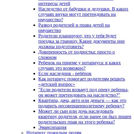
интересы детей
Наследство от бабушки и дедушки. В каких
случаях внуки могут претендовать на
имущество?
Развод родителей и права детей на
имущество
Родители планируют, что у тебя будет
поездка за границу. Какие документы они
должны подготовить?
Доверенность от подростка: просто о
сложном
Ребенок на приеме у нотариуса: в каких
случаях это возможно?
Если наследник - ребёнок
Как нотариус помогает родителям решить
«детский вопрос»
"Если родители возьмут под опеку ребенка,
он может претендовать на наследство?"
Квартира, дача, авто или деньги — как это
подарить несовершеннолетнему ребенку?
Может ли сын или дочь наследовать
квартиру родителя, если ранее он был лишен
родительских прав на этого ребенка?
Эмансипация
Нотариус пожилым людям