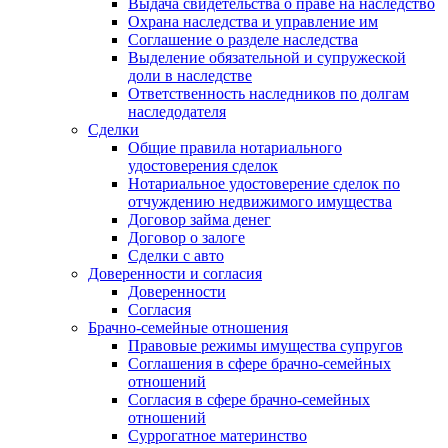
Выдача свидетельства о праве на наследство
Охрана наследства и управление им
Соглашение о разделе наследства
Выделение обязательной и супружеской
доли в наследстве
Ответственность наследников по долгам
наследодателя
Сделки
Общие правила нотариального
удостоверения сделок
Нотариальное удостоверение сделок по
отчуждению недвижимого имущества
Договор займа денег
Договор о залоге
Сделки с авто
Доверенности и согласия
Доверенности
Согласия
Брачно-семейные отношения
Правовые режимы имущества супругов
Соглашения в сфере брачно-семейных
отношений
Согласия в сфере брачно-семейных
отношений
Суррогатное материнство