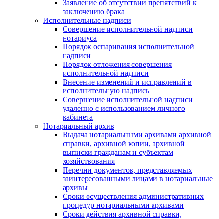
Заявление об отсутствии препятствий к
заключению брака
Исполнительные надписи
Совершение исполнительной надписи
нотариуса
Порядок оспаривания исполнительной
надписи
Порядок отложения совершения
исполнительной надписи
Внесение изменений и исправлений в
исполнительную надпись
Совершение исполнительной надписи
удаленно с использованием личного
кабинета
Нотариальный архив
Выдача нотариальными архивами архивной
справки, архивной копии, архивной
выписки гражданам и субъектам
хозяйствования
Перечни документов, представляемых
заинтересованными лицами в нотариальные
архивы
Сроки осуществления административных
процедур нотариальными архивами
Сроки действия архивной справки,