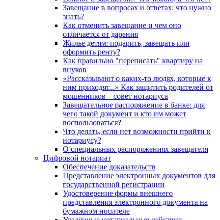
Завещание в вопросах и ответах: что нужно
знать?
Как отменить завещание и чем оно
отличается от дарения
Жилье детям: подарить, завещать или
оформить ренту?
Как правильно "переписать" квартиру на
внуков
«Рассказывают о каких-то людях, которые к
ним приходят...» Как защитить родителей от
мошенников – совет нотариуса
Завещательное распоряжение в банке: для
чего такой документ и кто им может
воспользоваться?
Что делать, если нет возможности прийти к
нотариусу?
О специальных распоряжениях завещателя
Цифровой нотариат
Обеспечение доказательств
Представление электронных документов для
государственной регистрации
Удостоверение формы внешнего
представления электронного документа на
бумажном носителе
Удалённые нотариальные действия