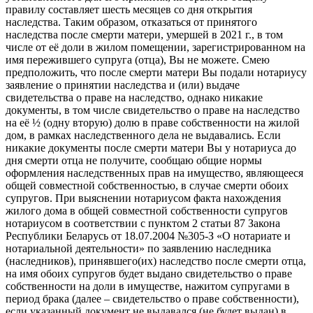
правилу составляет шесть месяцев со дня открытия
наследства. Таким образом, отказаться от принятого
наследства после смерти матери, умершей в 2021 г., в том
числе от её доли в жилом помещении, зарегистрированном на
имя пережившего супруга (отца), Вы не можете. Смею
предположить, что после смерти матери Вы подали нотариусу
заявление о принятии наследства и (или) выдаче
свидетельства о праве на наследство, однако никакие
документы, в том числе свидетельство о праве на наследство
на её ½ (одну вторую) долю в праве собственности на жилой
дом, в рамках наследственного дела не выдавались. Если
никакие документы после смерти матери Вы у нотариуса до
дня смерти отца не получите, сообщаю общие нормы
оформления наследственных прав на имущество, являющееся
общей совместной собственностью, в случае смерти обоих
супругов. При выяснении нотариусом факта нахождения
жилого дома в общей совместной собственности супругов
нотариусом в соответствии с пунктом 2 статьи 87 Закона
Республики Беларусь от 18.07.2004 №305-З «О нотариате и
нотариальной деятельности» по заявлению наследника
(наследников), принявшего(их) наследство после смерти отца,
на имя обоих супругов будет выдано свидетельство о праве
собственности на доли в имуществе, нажитом супругами в
период брака (далее – свидетельство о праве собственности),
если указанный документ не выдавался (не будет выдан) в