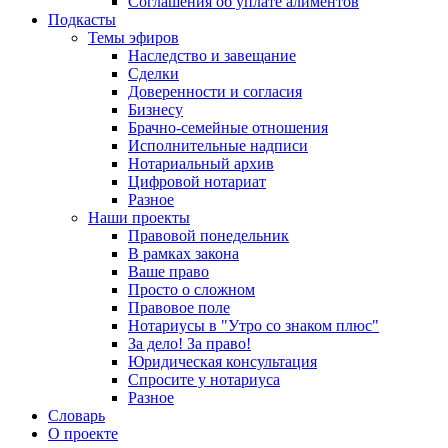
Соглашения об уплате алиментов
Подкасты
Темы эфиров
Наследство и завещание
Сделки
Доверенности и согласия
Бизнесу
Брачно-семейные отношения
Исполнительные надписи
Нотариальный архив
Цифровой нотариат
Разное
Наши проекты
Правовой понедельник
В рамках закона
Ваше право
Просто о сложном
Правовое поле
Нотариусы в "Утро со знаком плюс"
За дело! За право!
Юридическая консультация
Спросите у нотариуса
Разное
Словарь
О проекте