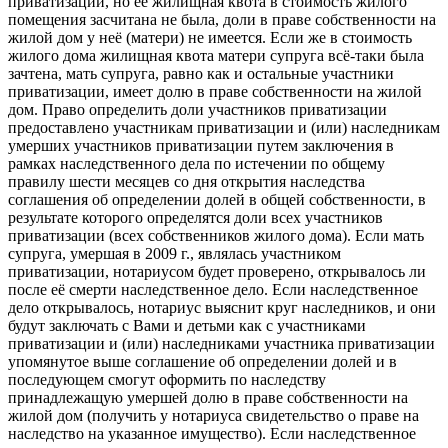
приватизации, но её жилищная квота в стоимость жилого
помещения засчитана не была, доли в праве собственности на
жилой дом у неё (матери) не имеется. Если же в стоимость
жилого дома жилищная квота матери супруга всё-таки была
зачтена, мать супруга, равно как и остальные участники
приватизации, имеет долю в праве собственности на жилой
дом. Право определить доли участников приватизации
предоставлено участникам приватизации и (или) наследникам
умерших участников приватизации путем заключения в
рамках наследственного дела по истечении по общему
правилу шести месяцев со дня открытия наследства
соглашения об определении долей в общей собственности, в
результате которого определятся доли всех участников
приватизации (всех собственников жилого дома). Если мать
супруга, умершая в 2009 г., являлась участником
приватизации, нотариусом будет проверено, открывалось ли
после её смерти наследственное дело. Если наследственное
дело открывалось, нотариус выяснит круг наследников, и они
будут заключать с Вами и детьми как с участниками
приватизации и (или) наследниками участника приватизации
упомянутое выше соглашение об определении долей и в
последующем смогут оформить по наследству
принадлежащую умершей долю в праве собственности на
жилой дом (получить у нотариуса свидетельство о праве на
наследство на указанное имущество). Если наследственное