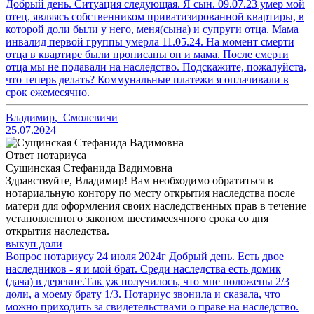
Добрый день. Ситуация следующая. Я сын. 09.07.23 умер мой
отец, являясь собственником приватизированной квартиры, в
которой доли были у него, меня(сына) и супруги отца. Мама
инвалид первой группы умерла 11.05.24. На момент смерти
отца в квартире были прописаны он и мама. После смерти
отца мы не подавали на наследство. Подскажите, пожалуйста,
что теперь делать? Коммунальные платежи я оплачивали в
срок ежемесячно.
Владимир
,
Смолевичи
25.07.2024
Ответ нотариуса
Сущинская Стефанида Вадимовна
Здравствуйте, Владимир! Вам необходимо обратиться в
нотариальную контору по месту открытия наследства после
матери для оформления своих наследственных прав в течение
установленного законом шестимесячного срока со дня
открытия наследства.
выкуп доли
Вопрос нотариусу 24 июля 2024г Добрый день. Есть двое
наследников - я и мой брат. Среди наследства есть домик
(дача) в деревне.Так уж получилось, что мне положены 2/3
доли, а моему брату 1/3. Нотариус звонила и сказала, что
можно приходить за свидетельствами о праве на наследство.