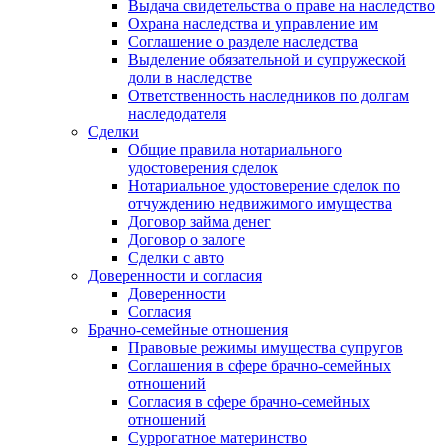
Выдача свидетельства о праве на наследство
Охрана наследства и управление им
Соглашение о разделе наследства
Выделение обязательной и супружеской
доли в наследстве
Ответственность наследников по долгам
наследодателя
Сделки
Общие правила нотариального
удостоверения сделок
Нотариальное удостоверение сделок по
отчуждению недвижимого имущества
Договор займа денег
Договор о залоге
Сделки с авто
Доверенности и согласия
Доверенности
Согласия
Брачно-семейные отношения
Правовые режимы имущества супругов
Соглашения в сфере брачно-семейных
отношений
Согласия в сфере брачно-семейных
отношений
Суррогатное материнство