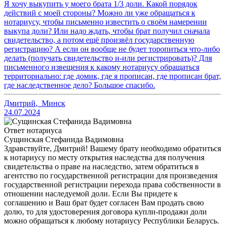
Я хочу выкупить у моего брата 1/3 доли. Какой порядок
действий с моей стороны? Можно ли уже обращаться к
нотариусу, чтобы письменно известить о своём намерении
выкупа доли? Или надо ждать, чтобы брат получил сначала
свидетельство, а потом ещё произвёл государственную
регистрацию? А если он вообще не будет торопиться что-либо
делать (получать свидетельство и-или регистрировать)? Для
письменного извещения к какому нотариусу обращаться
территориально: где домик, где я прописан, где прописан брат,
где наследственное дело? Большое спасибо.
Дмитрий
,
Минск
24.07.2024
Ответ нотариуса
Сущинская Стефанида Вадимовна
Здравствуйте, Дмитрий! Вашему брату необходимо обратиться
к нотариусу по месту открытия наследства для получения
свидетельства о праве на наследство, затем обратиться в
агентство по государственной регистрации для произведения
государственной регистрации перехода права собственности в
отношении наследуемой доли. Если Вы придете к
соглашению и Ваш брат будет согласен Вам продать свою
долю, то для удостоверения договора купли-продажи доли
можно обращаться к любому нотариусу Республики Беларусь.