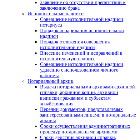
Заявление об отсутствии препятствий к
заключению брака
Исполнительные надписи
Совершение исполнительной надписи
нотариуса
Порядок оспаривания исполнительной
надписи
Порядок отложения совершения
исполнительной надписи
Внесение изменений и исправлений в
исполнительную надпись
Совершение исполнительной надписи
удаленно с использованием личного
кабинета
Нотариальный архив
Выдача нотариальными архивами архивной
справки, архивной копии, архивной
выписки гражданам и субъектам
хозяйствования
Перечни документов, представляемых
заинтересованными лицами в нотариальные
архивы
Сроки осуществления административных
процедур нотариальными архивами
Сроки действия архивной справки,