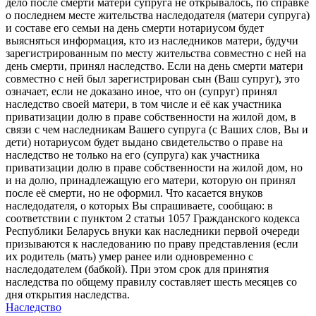
дело после смерти матери супруга не открывалось, по справке
о последнем месте жительства наследодателя (матери супруга)
и составе его семьи на день смерти нотариусом будет
выясняться информация, кто из наследников матери, будучи
зарегистрированным по месту жительства совместно с ней на
день смерти, принял наследство. Если на день смерти матери
совместно с ней был зарегистрирован сын (Ваш супруг), это
означает, если не доказано иное, что он (супруг) принял
наследство своей матери, в том числе и её как участника
приватизации долю в праве собственности на жилой дом, в
связи с чем наследникам Вашего супруга (с Ваших слов, Вы и
дети) нотариусом будет выдано свидетельство о праве на
наследство не только на его (супруга) как участника
приватизации долю в праве собственности на жилой дом, но
и на долю, принадлежащую его матери, которую он принял
после её смерти, но не оформил. Что касается внуков
наследодателя, о которых Вы спрашиваете, сообщаю: в
соответствии с пунктом 2 статьи 1057 Гражданского кодекса
Республики Беларусь внуки как наследники первой очереди
призываются к наследованию по праву представления (если
их родитель (мать) умер ранее или одновременно с
наследодателем (бабкой). При этом срок для принятия
наследства по общему правилу составляет шесть месяцев со
дня открытия наследства.
Наследство