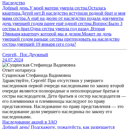
Наследство
Добрый день.У моей матери умерла сестра.Осталась
квартира.Детей нет.В наследство вступили родной брат и моя
мама сестра.А ещё на дюлю от наследство подала документы
дочь умершей годом ранее ещё одной сестры.Вопрос:Было 3
сестры и брат.Одна сестра умерла год назад .Вторая
19января,квартиру которой мы и делим.Может ли дочь
умершей годом раньше сестры претендовать на наследство
сестры,умершей 19 января сего года?
Сергей
,
Пос.Дружный
24.07.2024
Ответ нотариуса
Сущинская Стефанида Вадимовна
Здравствуйте, Сергей! При отсутствии у умершего
наследников первой очереди наследниками по закону второй
очереди являются полнородные и неполнородные братья и
сестры наследодателя. Дети братьев и сестер наследодателя —
его племянники и племянницы наследуют по праву
представления. Наследование по праву представления — это
наследование доли умершего наследника по закону его
наследниками.
Наследование акций в ЗАО
Добрый день! Подскажите, пожалуйста, как разрешается