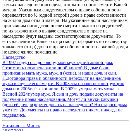
рамках наследственного дела, открытого после смерти Вашей
матери. Указанным свидетельством о праве собственности
определятся по ½ (одной второй) доле в праве собственности
на жилой дом отца и матери. На указанные доли наследникам,
принявшим наследство после смерти каждого из родителей,
по их заявлениям о выдаче свидетельства о праве на
наследство будут выданы соответствующие документы. То
есть наследники Вашего отца смогут оформить по наследству
только его (отца) долю в праве собственности на жилой дом, а
не целое жилое помещение.
Наследство
В 1997 году, согл.договору, мой муж купил жилой дом.
Стоимость погашена жилищной квотой.В доме были
прописаны мать мужа, муж, я (жена), и наши дочь и сын.
П.договора права и обязанности переходят на наследников
мужа в случае его смерти. В 2003.мы начали реконструкцию
дома и в 2005г.её закончили. В 2009г. умерла мать мужа, а
Весной 2024г.умер муж. Я,сын и дочь подали документы на
получение права наследования. Могут ли внуки бабушки
(дети её дочери)претендовать на наследство? Но старого дома
уже нет. Документы на право наследства никем, никогда не
подавались.
Наталия
,
г. Минск
26.07.2024