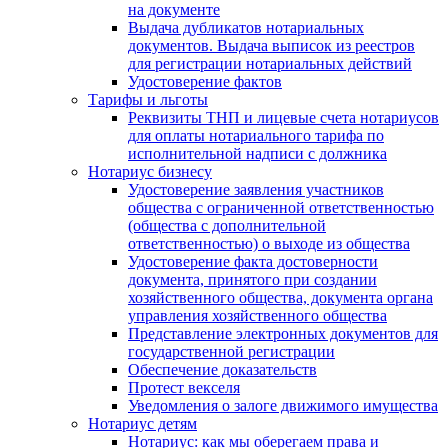
на документе
Выдача дубликатов нотариальных
документов. Выдача выписок из реестров
для регистрации нотариальных действий
Удостоверение фактов
Тарифы и льготы
Реквизиты ТНП и лицевые счета нотариусов
для оплаты нотариального тарифа по
исполнительной надписи с должника
Нотариус бизнесу
Удостоверение заявления участников
общества с ограниченной ответственностью
(общества с дополнительной
ответственностью) о выходе из общества
Удостоверение факта достоверности
документа, принятого при создании
хозяйственного общества, документа органа
управления хозяйственного общества
Представление электронных документов для
государственной регистрации
Обеспечение доказательств
Протест векселя
Уведомления о залоге движимого имущества
Нотариус детям
Нотариус: как мы оберегаем права и