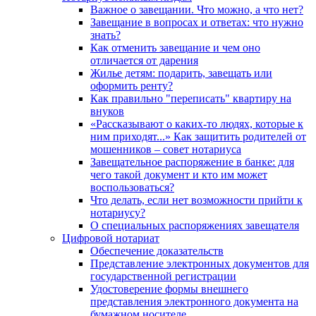
Важное о завещании. Что можно, а что нет?
Завещание в вопросах и ответах: что нужно
знать?
Как отменить завещание и чем оно
отличается от дарения
Жилье детям: подарить, завещать или
оформить ренту?
Как правильно "переписать" квартиру на
внуков
«Рассказывают о каких-то людях, которые к
ним приходят...» Как защитить родителей от
мошенников – совет нотариуса
Завещательное распоряжение в банке: для
чего такой документ и кто им может
воспользоваться?
Что делать, если нет возможности прийти к
нотариусу?
О специальных распоряжениях завещателя
Цифровой нотариат
Обеспечение доказательств
Представление электронных документов для
государственной регистрации
Удостоверение формы внешнего
представления электронного документа на
бумажном носителе