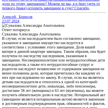
доли по этому завещанию? Можем ли мы, я и брат (дети от
первого брака) оспорить завещание в суде? Спасибо.
Алексей
,
Борисов
23.07.2024
Ответ нотариуса
Сувалова Александра Анатольевна
В случае, если наследодателем было составлено завещание,
указанное в завещании имущество наследуется в
соответствии с условиями этого завещания. Доля вашей
матери в данной квартире завещана. Таким образом, она будет
получена по наследству наследником, указанным в
завещании. Несовершеннолетние или нетрудоспособные дети
наследодателя, а также его нетрудоспособные супруг и
родители наследуют независимо от содержания завещания не
менее половины доли, которая причиталась бы каждому из
них при наследовании по закону. В случае, если вы являетесь
детьми наследодателя и относитесь к одной из категорий:
несовершеннолетние дети, инвалиды, либо пенсионеры,
достигшие 58 лет (женщины) и 63 лет (мужчины), вы можете
получить обязательную долю в наследстве. Нотариальный акт
(завещание является нотариальным актом) является законным
и достоверным подтверждением прав, обязанностей и фактов,
имеющих юридическое значение, удостоверенных в этом