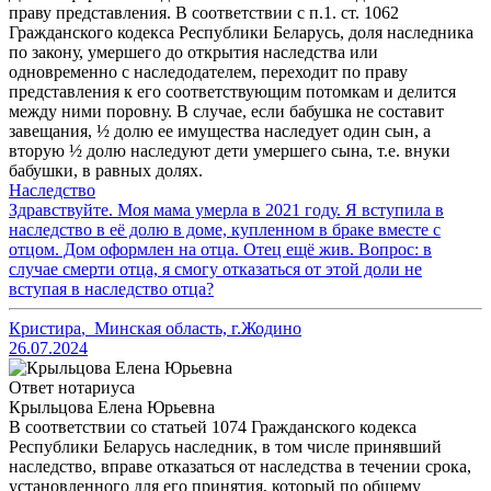
праву представления. В соответствии с п.1. ст. 1062
Гражданского кодекса Республики Беларусь, доля наследника
по закону, умершего до открытия наследства или
одновременно с наследодателем, переходит по праву
представления к его соответствующим потомкам и делится
между ними поровну. В случае, если бабушка не составит
завещания, ½ долю ее имущества наследует один сын, а
вторую ½ долю наследуют дети умершего сына, т.е. внуки
бабушки, в равных долях.
Наследство
Здравствуйте. Моя мама умерла в 2021 году. Я вступила в
наследство в её долю в доме, купленном в браке вместе с
отцом. Дом оформлен на отца. Отец ещё жив. Вопрос: в
случае смерти отца, я смогу отказаться от этой доли не
вступая в наследство отца?
Кристира
,
Минская область, г.Жодино
26.07.2024
Ответ нотариуса
Крыльцова Елена Юрьевна
В соответствии со статьей 1074 Гражданского кодекса
Республики Беларусь наследник, в том числе принявший
наследство, вправе отказаться от наследства в течении срока,
установленного для его принятия, который по общему