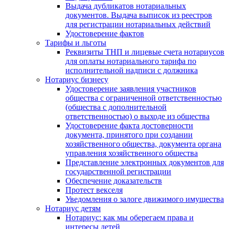
Выдача дубликатов нотариальных
документов. Выдача выписок из реестров
для регистрации нотариальных действий
Удостоверение фактов
Тарифы и льготы
Реквизиты ТНП и лицевые счета нотариусов
для оплаты нотариального тарифа по
исполнительной надписи с должника
Нотариус бизнесу
Удостоверение заявления участников
общества с ограниченной ответственностью
(общества с дополнительной
ответственностью) о выходе из общества
Удостоверение факта достоверности
документа, принятого при создании
хозяйственного общества, документа органа
управления хозяйственного общества
Представление электронных документов для
государственной регистрации
Обеспечение доказательств
Протест векселя
Уведомления о залоге движимого имущества
Нотариус детям
Нотариус: как мы оберегаем права и
интересы детей