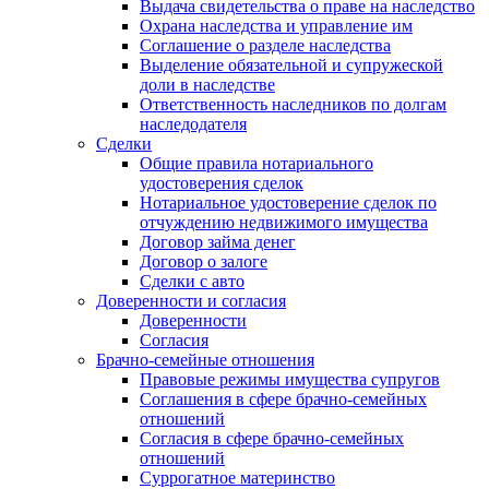
Выдача свидетельства о праве на наследство
Охрана наследства и управление им
Соглашение о разделе наследства
Выделение обязательной и супружеской
доли в наследстве
Ответственность наследников по долгам
наследодателя
Сделки
Общие правила нотариального
удостоверения сделок
Нотариальное удостоверение сделок по
отчуждению недвижимого имущества
Договор займа денег
Договор о залоге
Сделки с авто
Доверенности и согласия
Доверенности
Согласия
Брачно-семейные отношения
Правовые режимы имущества супругов
Соглашения в сфере брачно-семейных
отношений
Согласия в сфере брачно-семейных
отношений
Суррогатное материнство