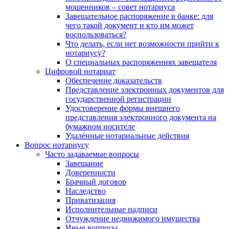
мошенников – совет нотариуса
Завещательное распоряжение в банке: для
чего такой документ и кто им может
воспользоваться?
Что делать, если нет возможности прийти к
нотариусу?
О специальных распоряжениях завещателя
Цифровой нотариат
Обеспечение доказательств
Представление электронных документов для
государственной регистрации
Удостоверение формы внешнего
представления электронного документа на
бумажном носителе
Удалённые нотариальные действия
Вопрос нотариусу
Часто задаваемые вопросы
Завещание
Доверенности
Брачный договор
Наследство
Приватизация
Исполнительные надписи
Отчуждение недвижимого имущества
Иные вопросы