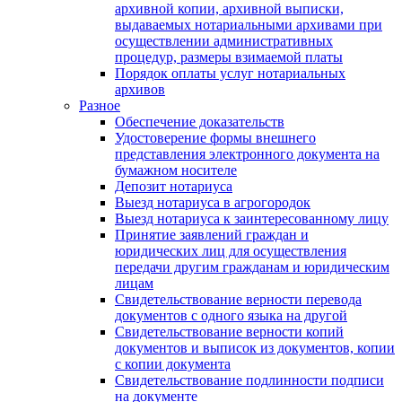
архивной копии, архивной выписки,
выдаваемых нотариальными архивами при
осуществлении административных
процедур, размеры взимаемой платы
Порядок оплаты услуг нотариальных
архивов
Разное
Обеспечение доказательств
Удостоверение формы внешнего
представления электронного документа на
бумажном носителе
Депозит нотариуса
Выезд нотариуса в агрогородок
Выезд нотариуса к заинтересованному лицу
Принятие заявлений граждан и
юридических лиц для осуществления
передачи другим гражданам и юридическим
лицам
Свидетельствование верности перевода
документов с одного языка на другой
Свидетельствование верности копий
документов и выписок из документов, копии
с копии документа
Свидетельствование подлинности подписи
на документе