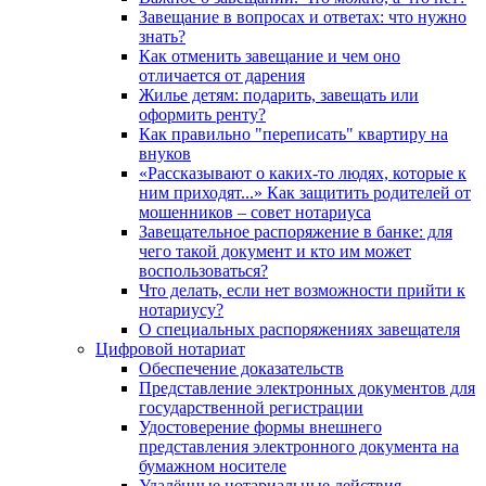
Завещание в вопросах и ответах: что нужно
знать?
Как отменить завещание и чем оно
отличается от дарения
Жилье детям: подарить, завещать или
оформить ренту?
Как правильно "переписать" квартиру на
внуков
«Рассказывают о каких-то людях, которые к
ним приходят...» Как защитить родителей от
мошенников – совет нотариуса
Завещательное распоряжение в банке: для
чего такой документ и кто им может
воспользоваться?
Что делать, если нет возможности прийти к
нотариусу?
О специальных распоряжениях завещателя
Цифровой нотариат
Обеспечение доказательств
Представление электронных документов для
государственной регистрации
Удостоверение формы внешнего
представления электронного документа на
бумажном носителе
Удалённые нотариальные действия