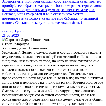
Здравствуйте, мой отец являлся собственником квартиры, но
приобрёл ее в браке с матерью . После смерти матери ее доля
в квартире не делилась между мной, отцом и ее матерью.
Сейчас у меня умер отец и мне сказали что может
претендовать на долю в квартире моя бабушка по маминой
линии . Скажите пожалуйста, такое может быть ?
Денис
,
Гродно
21.08.2023
Ответ нотариуса
Харитон Дарья Николаевна
Уважаемый Денис, в случае, если в состав наследства входит
имущество, находящееся в общей совместной собственности
супругов, независимо от того, на кого из этих супругов оно
зарегистрировано, свидетельство о праве на наследство
выдается только после выдачи свидетельства о праве
собственности на указанное имущество. Свидетельство о
праве собственности выдается на доли в имуществе, нажитом
супругами в период брака, при отсутствии Брачного договора
или иного договора, изменяющих режим такого имущества.
Смерть одного супруга или обоих супругов, являющихся
участниками общей совместной собственности, является
основанием для определения равных долей супругов в общей
совместной собственности, о чем нотариусом выдается