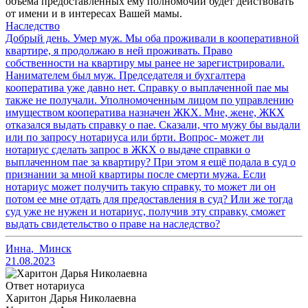
объема предоставленных ему полномочий будет действовать
от имени и в интересах Вашей мамы.
Наследство
Добрый день. Умер муж. Мы оба проживали в кооперативной
квартире, я продолжаю в ней проживать. Право
собственности на квартиру мы ранее не зарегистрировали.
Нанимателем был муж. Председателя и бухгалтера
кооператива уже давно нет. Справку о выплаченной пае мы
также не получали. Уполномоченным лицом по управлению
имуществом кооператива назначен ЖКХ. Мне, жене, ЖКХ
отказался выдать справку о пае. Сказали, что мужу бы выдали
или по запросу нотариуса или брти. Вопрос- может ли
нотариус сделать запрос в ЖКХ о выдаче справки о
выплаченном пае за квартиру? При этом я ещё подала в суд о
признании за мной квартиры после смерти мужа. Если
нотариус может получить такую справку, то может ли он
потом ее мне отдать для предоставления в суд? Или же тогда
суд уже не нужен и нотариус, получив эту справку, сможет
выдать свидетельство о праве на наследство?
Инна
,
Минск
21.08.2023
Ответ нотариуса
Харитон Дарья Николаевна