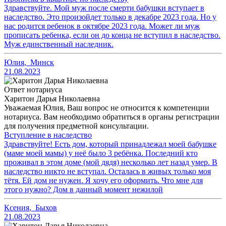
Здравствуйте. Мой муж после смерти бабушки вступает в
наследство. Это произойдет только в декабре 2023 года. Но у
нас родится ребенок в октябре 2023 года. Может ли муж
прописать ребенка, если он до конца не вступил в наследство.
Муж единственный наследник.
Юлия
,
Минск
21.08.2023
Ответ нотариуса
Харитон Дарья Николаевна
Уважаемая Юлия, Ваш вопрос не относится к компетенции
нотариуса. Вам необходимо обратиться в органы регистрации
для получения предметной консультации.
Вступление в наследство
Здравствуйте! Есть дом, который принадлежал моей бабушке
(маме моей мамы) у неё было 3 ребёнка. Последний кто
проживал в этом доме (мой дядя) несколько лет назад умер. В
наследство никто не вступал. Осталась в живых только моя
тётя. Ей дом не нужен. Я хочу его оформить. Что мне для
этого нужно? Дом в данный момент нежилой
Ксения
,
Быхов
21.08.2023