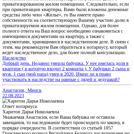
приватизированном жилом помещении. Следовательно, если
при приватизации квартиры, Вами были вложены денежные
средства либо чеки «Жилье», то Вы имеете право
собственности на соответствующую Вашему участию долю в
приватизируемом жилом помещении. Однако, для более
полного ответа на Ваш вопрос необходимо ознакомиться с
имеющимися документами на квартиру, а также с
документами, хранящимися в наследственном деле. В связи с
этим, мы рекомендуем Вам обратиться к нотариусу, который
ведет наследственное дело, для более полной консультации.
Наследство
Добрый день. Недавно умерла бабушка. У нее имелась доля в
квартире ( в которую входит 2 комнаты ). У бабушки 2 сына и
муж. 1 сын (мой папа) умер в 2020. Имею ли я право
участвовать в наследстве на равные с дядей и дедушкой?
Анастасия
,
Минск
22.08.2023
Ответ нотариуса
Харитон Дарья Николаевна
Уважаемая Анастасия, если Ваша бабушка не оставила
завещания, то наследование будет происходить по закону, в
порядке очередности. В соответствии со статьей 1057
Гражданского кодекса Республики Беларусь наследниками по