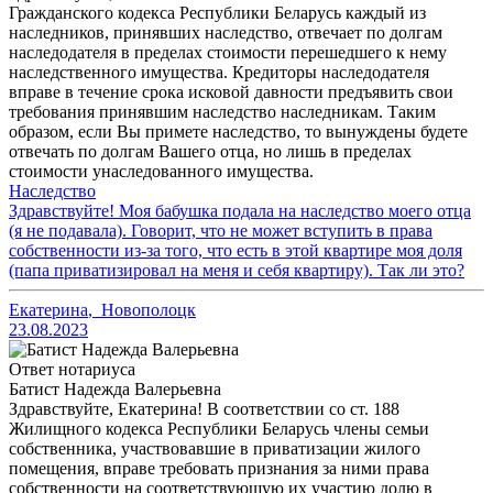
Гражданского кодекса Республики Беларусь каждый из
наследников, принявших наследство, отвечает по долгам
наследодателя в пределах стоимости перешедшего к нему
наследственного имущества. Кредиторы наследодателя
вправе в течение срока исковой давности предъявить свои
требования принявшим наследство наследникам. Таким
образом, если Вы примете наследство, то вынуждены будете
отвечать по долгам Вашего отца, но лишь в пределах
стоимости унаследованного имущества.
Наследство
Здравствуйте! Моя бабушка подала на наследство моего отца
(я не подавала). Говорит, что не может вступить в права
собственности из-за того, что есть в этой квартире моя доля
(папа приватизировал на меня и себя квартиру). Так ли это?
Екатерина
,
Новополоцк
23.08.2023
Ответ нотариуса
Батист Надежда Валерьевна
Здравствуйте, Екатерина! В соответствии со ст. 188
Жилищного кодекса Республики Беларусь члены семьи
собственника, участвовавшие в приватизации жилого
помещения, вправе требовать признания за ними права
собственности на соответствующую их участию долю в