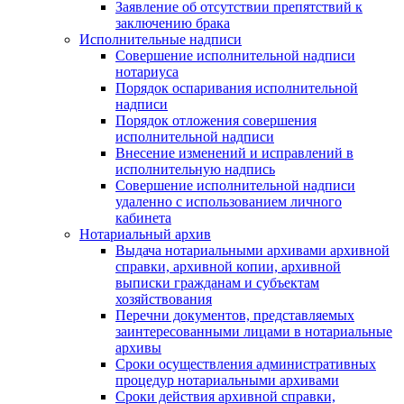
Заявление об отсутствии препятствий к
заключению брака
Исполнительные надписи
Совершение исполнительной надписи
нотариуса
Порядок оспаривания исполнительной
надписи
Порядок отложения совершения
исполнительной надписи
Внесение изменений и исправлений в
исполнительную надпись
Совершение исполнительной надписи
удаленно с использованием личного
кабинета
Нотариальный архив
Выдача нотариальными архивами архивной
справки, архивной копии, архивной
выписки гражданам и субъектам
хозяйствования
Перечни документов, представляемых
заинтересованными лицами в нотариальные
архивы
Сроки осуществления административных
процедур нотариальными архивами
Сроки действия архивной справки,