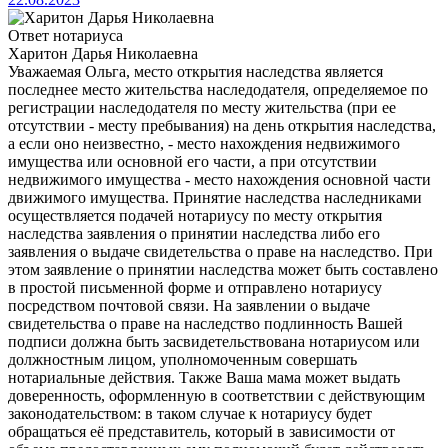
Ответ нотариуса
Харитон Дарья Николаевна
Уважаемая Ольга, место открытия наследства является
последнее место жительства наследодателя, определяемое по
регистрации наследодателя по месту жительства (при ее
отсутствии - месту пребывания) на день открытия наследства,
а если оно неизвестно, - место нахождения недвижимого
имущества или основной его части, а при отсутствии
недвижимого имущества - место нахождения основной части
движимого имущества. Принятие наследства наследниками
осуществляется подачей нотариусу по месту открытия
наследства заявления о принятии наследства либо его
заявления о выдаче свидетельства о праве на наследство. При
этом заявление о принятии наследства может быть составлено
в простой письменной форме и отправлено нотариусу
посредством почтовой связи. На заявлении о выдаче
свидетельства о праве на наследство подлинность Вашей
подписи должна быть засвидетельствована нотариусом или
должностным лицом, уполномоченным совершать
нотариальные действия. Также Ваша мама может выдать
доверенность, оформленную в соответствии с действующим
законодательством: в таком случае к нотариусу будет
обращаться её представитель, который в зависимости от