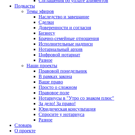
Соглашения об уплате алиментов
Подкасты
Темы эфиров
Наследство и завещание
Сделки
Доверенности и согласия
Бизнесу
Брачно-семейные отношения
Исполнительные надписи
Нотариальный архив
Цифровой нотариат
Разное
Наши проекты
Правовой понедельник
В рамках закона
Ваше право
Просто о сложном
Правовое поле
Нотариусы в "Утро со знаком плюс"
За дело! За право!
Юридическая консультация
Спросите у нотариуса
Разное
Словарь
О проекте