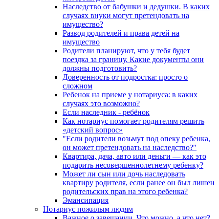
Наследство от бабушки и дедушки. В каких
случаях внуки могут претендовать на
имущество?
Развод родителей и права детей на
имущество
Родители планируют, что у тебя будет
поездка за границу. Какие документы они
должны подготовить?
Доверенность от подростка: просто о
сложном
Ребенок на приеме у нотариуса: в каких
случаях это возможно?
Если наследник - ребёнок
Как нотариус помогает родителям решить
«детский вопрос»
"Если родители возьмут под опеку ребенка,
он может претендовать на наследство?"
Квартира, дача, авто или деньги — как это
подарить несовершеннолетнему ребенку?
Может ли сын или дочь наследовать
квартиру родителя, если ранее он был лишен
родительских прав на этого ребенка?
Эмансипация
Нотариус пожилым людям
Важное о завещании. Что можно, а что нет?