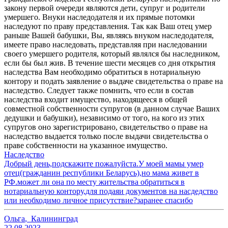
закону первой очереди являются дети, супруг и родители
умершего. Внуки наследодателя и их прямые потомки
наследуют по праву представления. Так как Ваш отец умер
раньше Вашей бабушки, Вы, являясь внуком наследодателя,
имеете право наследовать, представляя при наследовании
своего умершего родителя, который являлся бы наследником,
если бы был жив. В течение шести месяцев со дня открытия
наследства Вам необходимо обратиться в нотариальную
контору и подать заявление о выдаче свидетельства о праве на
наследство. Следует также помнить, что если в состав
наследства входит имущество, находящееся в общей
совместной собственности супругов (в данном случае Ваших
дедушки и бабушки), независимо от того, на кого из этих
супругов оно зарегистрировано, свидетельство о праве на
наследство выдается только после выдачи свидетельства о
праве собственности на указанное имущество.
Наследство
Добрый день,подскажите пожалуйста.У моей мамы умер
отец(гражданин республики Беларусь),но мама живет в
РФ.может ли она по месту жительства обратиться в
нотариальную контору,для подаяи документов на насдедство
или необходимо личное присутствие?заранее спасибо
Ольга
,
Калининград
22.08.2023