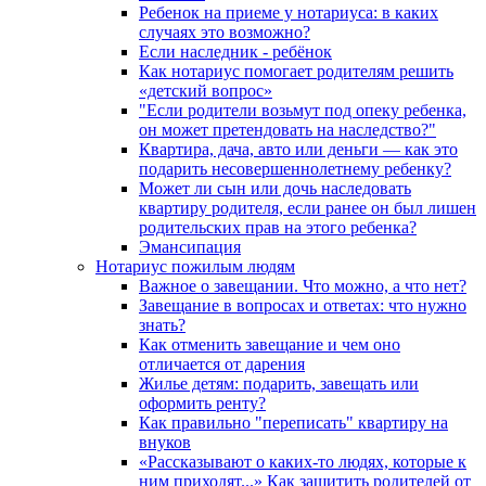
Ребенок на приеме у нотариуса: в каких
случаях это возможно?
Если наследник - ребёнок
Как нотариус помогает родителям решить
«детский вопрос»
"Если родители возьмут под опеку ребенка,
он может претендовать на наследство?"
Квартира, дача, авто или деньги — как это
подарить несовершеннолетнему ребенку?
Может ли сын или дочь наследовать
квартиру родителя, если ранее он был лишен
родительских прав на этого ребенка?
Эмансипация
Нотариус пожилым людям
Важное о завещании. Что можно, а что нет?
Завещание в вопросах и ответах: что нужно
знать?
Как отменить завещание и чем оно
отличается от дарения
Жилье детям: подарить, завещать или
оформить ренту?
Как правильно "переписать" квартиру на
внуков
«Рассказывают о каких-то людях, которые к
ним приходят...» Как защитить родителей от