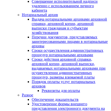
Совершение исполнительной надписи
удаленно с использованием личного
кабинета
Нотариальный архив
Выдача нотариальными архивами архивной
справки, архивной копии, архивной
выписки гражданам и субъектам
хозяйствования
Перечни документов, представляемых
заинтересованными лицами в нотариальные
архивы
Сроки осуществления административных
процедур нотариальными архивами
Сроки действия архивной справки,
архивной копии, архивной выписки,
выдаваемых нотариальными архивами при
осуществлении административных
процедур, размеры взимаемой платы
Порядок оплаты услуг нотариальных
архивов
Реквизиты для оплаты
Разное
Обеспечение доказательств
Удостоверение формы внешнего
представления электронного документа на