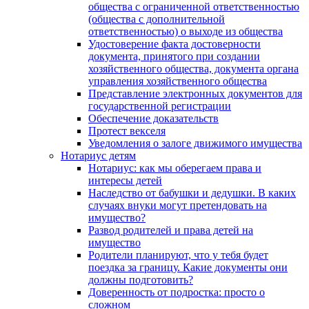
общества с ограниченной ответственностью
(общества с дополнительной
ответственностью) о выходе из общества
Удостоверение факта достоверности
документа, принятого при создании
хозяйственного общества, документа органа
управления хозяйственного общества
Представление электронных документов для
государственной регистрации
Обеспечение доказательств
Протест векселя
Уведомления о залоге движимого имущества
Нотариус детям
Нотариус: как мы оберегаем права и
интересы детей
Наследство от бабушки и дедушки. В каких
случаях внуки могут претендовать на
имущество?
Развод родителей и права детей на
имущество
Родители планируют, что у тебя будет
поездка за границу. Какие документы они
должны подготовить?
Доверенность от подростка: просто о
сложном