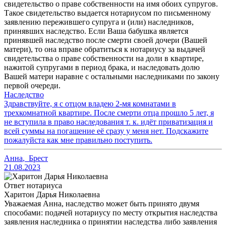
свидетельство о праве собственности на имя обоих супругов.
Такое свидетельство выдается нотариусом по письменному
заявлению пережившего супруга и (или) наследников,
принявших наследство. Если Ваша бабушка является
принявшей наследство после смерти своей дочери (Вашей
матери), то она вправе обратиться к нотариусу за выдачей
свидетельства о праве собственности на доли в квартире,
нажитой супругами в период брака, и наследовать долю
Вашей матери наравне с остальными наследниками по закону
первой очереди.
Наследство
Здравствуйте, я с отцом владею 2-мя комнатами в
трехкомнатной квартире. После смерти отца прошло 5 лет, я
не вступила в право наследования т. к. идёт приватизация и
всей суммы на погашение её сразу у меня нет. Подскажите
пожалуйста как мне правильно поступить.
Анна
,
Брест
21.08.2023
Ответ нотариуса
Харитон Дарья Николаевна
Уважаемая Анна, наследство может быть принято двумя
способами: подачей нотариусу по месту открытия наследства
заявления наследника о принятии наследства либо заявления