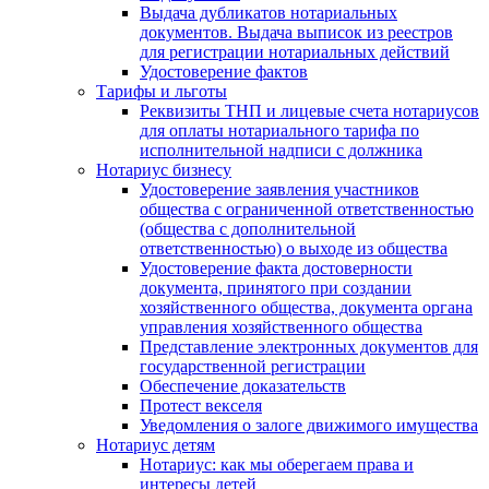
Выдача дубликатов нотариальных
документов. Выдача выписок из реестров
для регистрации нотариальных действий
Удостоверение фактов
Тарифы и льготы
Реквизиты ТНП и лицевые счета нотариусов
для оплаты нотариального тарифа по
исполнительной надписи с должника
Нотариус бизнесу
Удостоверение заявления участников
общества с ограниченной ответственностью
(общества с дополнительной
ответственностью) о выходе из общества
Удостоверение факта достоверности
документа, принятого при создании
хозяйственного общества, документа органа
управления хозяйственного общества
Представление электронных документов для
государственной регистрации
Обеспечение доказательств
Протест векселя
Уведомления о залоге движимого имущества
Нотариус детям
Нотариус: как мы оберегаем права и
интересы детей