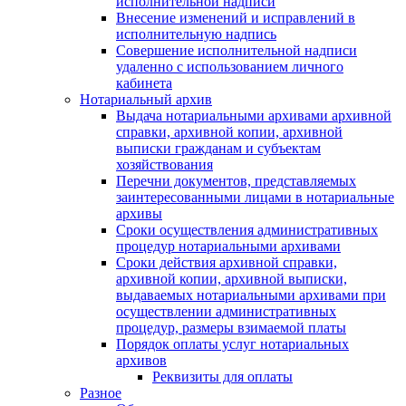
исполнительной надписи
Внесение изменений и исправлений в
исполнительную надпись
Совершение исполнительной надписи
удаленно с использованием личного
кабинета
Нотариальный архив
Выдача нотариальными архивами архивной
справки, архивной копии, архивной
выписки гражданам и субъектам
хозяйствования
Перечни документов, представляемых
заинтересованными лицами в нотариальные
архивы
Сроки осуществления административных
процедур нотариальными архивами
Сроки действия архивной справки,
архивной копии, архивной выписки,
выдаваемых нотариальными архивами при
осуществлении административных
процедур, размеры взимаемой платы
Порядок оплаты услуг нотариальных
архивов
Реквизиты для оплаты
Разное