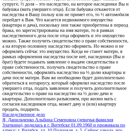
супруге, ½ доля – это наследство, на которое наследники Вы и
бабушка (мать умершего отца). Если бабушка откажется от
наследства в Вашу пользу или не примет его, то ½ автомобиля
перейдет к Вам. Что касается недвижимого имущества
(квартира и дача), поскольку они также приобретены в период
брака, но зарегистрированы на имя матери, то в рамках
наследственного дела после отца оформить и это имущество
можно. Также получить свидетельство о праве собственности,
а на вторую половину наследство оформить. Но можно и не
оформлять сейчас это имущество. Когда не станет матери, в
рамках оформления наследства после неё, наследники (Вы и
брат) будете подавать заявление о выдаче свидетельства о
праве собственности, получать свидетельство о праве
собственности, оформлять наследство на ½ долю квартиры и
дачи после матери. Вам же необходимо будет дополнительно
обратиться к нотариусу, который оформлял наследство после
умершего отца, подать заявление и получить дополнительное
свидетельство о праве на наследство на ½ долю дачи и
квартиры. Дополнительно разъясняем, при жизни мать с
согласия наследников отца, может дачу и (или) квартиру
продать, подарить.
Наследственное дело
Я, Данильченко Альбина Семеновна (девичья фамилия
Златкина), родилась в г. Витебске 01.09.1960 и проживала по
адресу: г. Витебск, ул. 10 Полоцкая, д. 5. Сейчас узнала, что