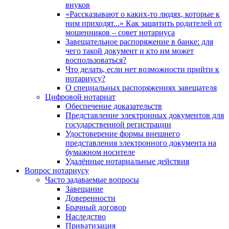
внуков
«Рассказывают о каких-то людях, которые к
ним приходят...» Как защитить родителей от
мошенников – совет нотариуса
Завещательное распоряжение в банке: для
чего такой документ и кто им может
воспользоваться?
Что делать, если нет возможности прийти к
нотариусу?
О специальных распоряжениях завещателя
Цифровой нотариат
Обеспечение доказательств
Представление электронных документов для
государственной регистрации
Удостоверение формы внешнего
представления электронного документа на
бумажном носителе
Удалённые нотариальные действия
Вопрос нотариусу
Часто задаваемые вопросы
Завещание
Доверенности
Брачный договор
Наследство
Приватизация