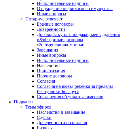
Исполнительные надписи
Отчуждение недвижимого имущества
Иные вопросы
Нотариус отвечает
Брачные договоры
Доверенности
Договоры купли-продажи, мены, дарения
и&nbsp;иные договоры
с&nbsp;недвижимостью
Завещания
Иные вопросы
Исполнительные надписи
Наследство
Приватизация
Прочие договоры
Согласия
Согласия на выезд ребенка за пределы
Республики Беларусь
Соглашения об уплате алиментов
Подкасты
Темы эфиров
Наследство и завещание
Сделки
Доверенности и согласия
Бизнесу