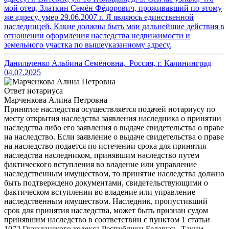
мой отец, Златкин Семён Фёдорович, проживавший по этому
же адресу, умер 29.06.2007 г. Я являюсь единственной
наследницей. Какие должны быть мои дальнейшие действия в
отношении оформления наследства недвижимости и
земельного участка по вышеуказанному адресу.
Данильченко Альбина Семёновна
,
Россия, г. Калининград
04.07.2025
Ответ нотариуса
Марченкова Алина Петровна
Принятие наследства осуществляется подачей нотариусу по
месту открытия наследства заявления наследника о принятии
наследства либо его заявления о выдаче свидетельства о праве
на наследство. Если заявление о выдаче свидетельства о праве
на наследство подается по истечении срока для принятия
наследства наследником, принявшим наследство путем
фактического вступления во владение или управление
наследственным имуществом, то принятие наследства должно
быть подтверждено документами, свидетельствующими о
фактическом вступлении во владение или управление
наследственным имуществом. Наследник, пропустивший
срок для принятия наследства, может быть признан судом
принявшим наследство в соответствии с пунктом 1 статьи
1072 Гражданского кодекса Республики Беларусь. Таким