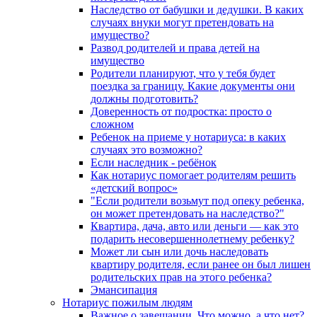
Наследство от бабушки и дедушки. В каких
случаях внуки могут претендовать на
имущество?
Развод родителей и права детей на
имущество
Родители планируют, что у тебя будет
поездка за границу. Какие документы они
должны подготовить?
Доверенность от подростка: просто о
сложном
Ребенок на приеме у нотариуса: в каких
случаях это возможно?
Если наследник - ребёнок
Как нотариус помогает родителям решить
«детский вопрос»
"Если родители возьмут под опеку ребенка,
он может претендовать на наследство?"
Квартира, дача, авто или деньги — как это
подарить несовершеннолетнему ребенку?
Может ли сын или дочь наследовать
квартиру родителя, если ранее он был лишен
родительских прав на этого ребенка?
Эмансипация
Нотариус пожилым людям
Важное о завещании. Что можно, а что нет?