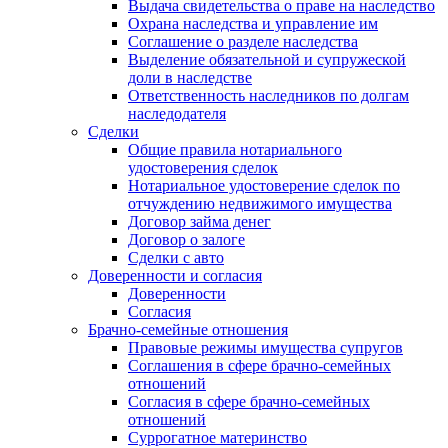
Выдача свидетельства о праве на наследство
Охрана наследства и управление им
Соглашение о разделе наследства
Выделение обязательной и супружеской
доли в наследстве
Ответственность наследников по долгам
наследодателя
Сделки
Общие правила нотариального
удостоверения сделок
Нотариальное удостоверение сделок по
отчуждению недвижимого имущества
Договор займа денег
Договор о залоге
Сделки с авто
Доверенности и согласия
Доверенности
Согласия
Брачно-семейные отношения
Правовые режимы имущества супругов
Соглашения в сфере брачно-семейных
отношений
Согласия в сфере брачно-семейных
отношений
Суррогатное материнство