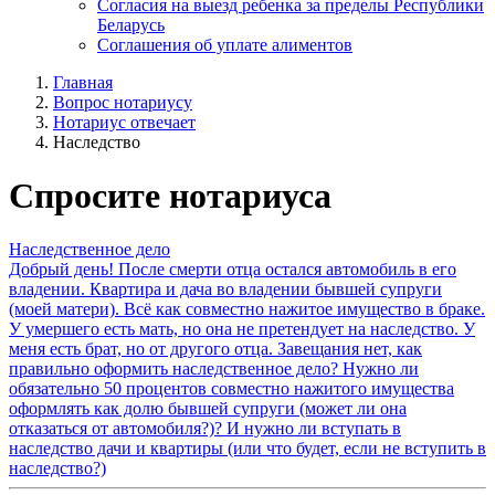
Согласия на выезд ребенка за пределы Республики
Беларусь
Соглашения об уплате алиментов
Главная
Вопрос нотариусу
Нотариус отвечает
Наследство
Спросите нотариуса
Наследственное дело
Добрый день! После смерти отца остался автомобиль в его
владении. Квартира и дача во владении бывшей супруги
(моей матери). Всё как совместно нажитое имущество в браке.
У умершего есть мать, но она не претендует на наследство. У
меня есть брат, но от другого отца. Завещания нет, как
правильно оформить наследственное дело? Нужно ли
обязательно 50 процентов совместно нажитого имущества
оформлять как долю бывшей супруги (может ли она
отказаться от автомобиля?)? И нужно ли вступать в
наследство дачи и квартиры (или что будет, если не вступить в
наследство?)