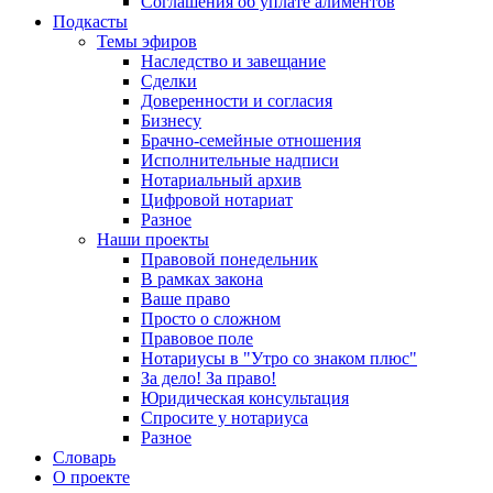
Соглашения об уплате алиментов
Подкасты
Темы эфиров
Наследство и завещание
Сделки
Доверенности и согласия
Бизнесу
Брачно-семейные отношения
Исполнительные надписи
Нотариальный архив
Цифровой нотариат
Разное
Наши проекты
Правовой понедельник
В рамках закона
Ваше право
Просто о сложном
Правовое поле
Нотариусы в "Утро со знаком плюс"
За дело! За право!
Юридическая консультация
Спросите у нотариуса
Разное
Словарь
О проекте