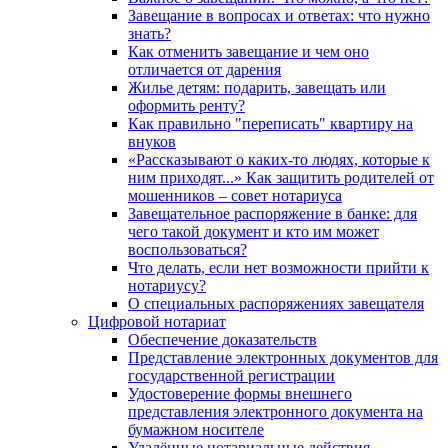
Завещание в вопросах и ответах: что нужно
знать?
Как отменить завещание и чем оно
отличается от дарения
Жилье детям: подарить, завещать или
оформить ренту?
Как правильно "переписать" квартиру на
внуков
«Рассказывают о каких-то людях, которые к
ним приходят...» Как защитить родителей от
мошенников – совет нотариуса
Завещательное распоряжение в банке: для
чего такой документ и кто им может
воспользоваться?
Что делать, если нет возможности прийти к
нотариусу?
О специальных распоряжениях завещателя
Цифровой нотариат
Обеспечение доказательств
Представление электронных документов для
государственной регистрации
Удостоверение формы внешнего
представления электронного документа на
бумажном носителе
Удалённые нотариальные действия