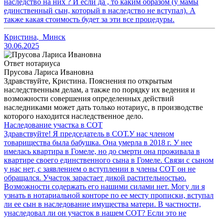
наследство на них ? И если да , то каким образом (у мамы
единственный сын, который в наследство не вступал). А
также какая стоимость будет за эти все процедуры.
Кристина
,
Минск
30.06.2025
Ответ нотариуса
Прусова Лариса Ивановна
Здравствуйте, Кристина. Пояснения по открытым
наследственным делам, а также по порядку их ведения и
возможности совершения определенных действий
наследниками может дать только нотариус, в производстве
которого находится наследственное дело.
Наследование участка в СОТ
Здравствуйте! Я председатель в СОТ.У нас членом
товарищества была бабушка. Она умерла в 2018 г. У нее
имелась квартира в Гомеле, но до смерти она проживала в
квартире своего единственного сына в Гомеле. Связи с сыном
у нас нет, с заявлением о вступлении в члены СОТ он не
обращался. Участок зарастает дикой растительностью.
Возможности содержать его нашими силами нет. Могу ли я
узнать в нотариальной конторе по ее месту прописки, вступал
ли ее сын в наследование имущества матери. В частности,
унаследовал ли он участок в нашем СОТ? Если это не