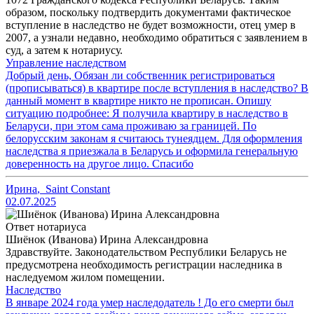
образом, поскольку подтвердить документами фактическое
вступление в наследство не будет возможности, отец умер в
2007, а узнали недавно, необходимо обратиться с заявлением в
суд, а затем к нотариусу.
Управление наследством
Добрый день, Обязан ли собственник регистрироваться
(прописываться) в квартире после вступления в наследство? В
данный момент в квартире никто не прописан. Опишу
ситуацию подробнее: Я получила квартиру в наследство в
Беларуси, при этом сама проживаю за границей. По
белорусским законам я считаюсь тунеядцем. Для оформления
наследства я приезжала в Беларусь и оформила генеральную
доверенность на другое лицо. Спасибо
Ирина
,
Saint Constant
02.07.2025
Ответ нотариуса
Шиёнок (Иванова) Ирина Александровна
Здравствуйте. Законодательством Республики Беларусь не
предусмотрена необходимость регистрации наследника в
наследуемом жилом помещении.
Наследство
В январе 2024 года умер наследодатель ! До его смерти был