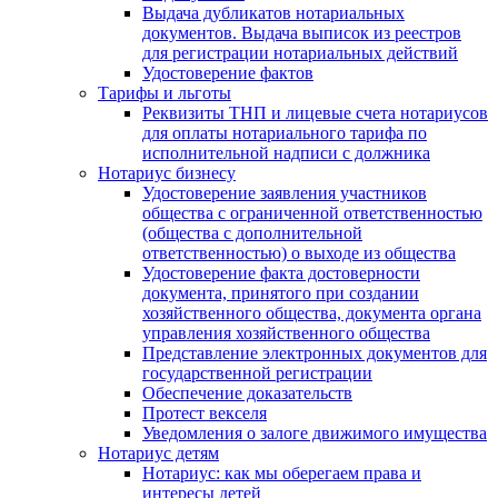
Выдача дубликатов нотариальных
документов. Выдача выписок из реестров
для регистрации нотариальных действий
Удостоверение фактов
Тарифы и льготы
Реквизиты ТНП и лицевые счета нотариусов
для оплаты нотариального тарифа по
исполнительной надписи с должника
Нотариус бизнесу
Удостоверение заявления участников
общества с ограниченной ответственностью
(общества с дополнительной
ответственностью) о выходе из общества
Удостоверение факта достоверности
документа, принятого при создании
хозяйственного общества, документа органа
управления хозяйственного общества
Представление электронных документов для
государственной регистрации
Обеспечение доказательств
Протест векселя
Уведомления о залоге движимого имущества
Нотариус детям
Нотариус: как мы оберегаем права и
интересы детей