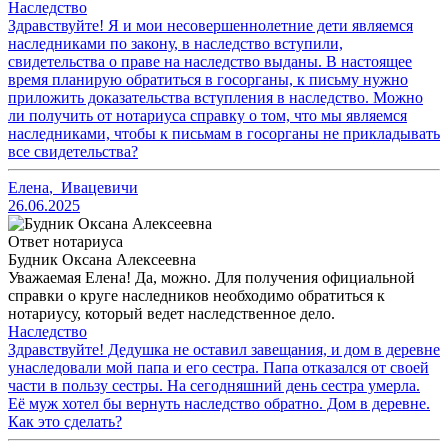
Наследство
Здравствуйте! Я и мои несовершеннолетние дети являемся
наследниками по закону, в наследство вступили,
свидетельства о праве на наследство выданы. В настоящее
время планирую обратиться в госорганы, к письму нужно
приложить доказательства вступления в наследство. Можно
ли получить от нотариуса справку о том, что мы являемся
наследниками, чтобы к письмам в госорганы не прикладывать
все свидетельства?
Елена
,
Ивацевичи
26.06.2025
Ответ нотариуса
Будник Оксана Алексеевна
Уважаемая Елена! Да, можно. Для получения официальной
справки о круге наследников необходимо обратиться к
нотариусу, который ведет наследственное дело.
Наследство
Здравствуйте! Дедушка не оставил завещания, и дом в деревне
унаследовали мой папа и его сестра. Папа отказался от своей
части в пользу сестры. На сегодняшний день сестра умерла.
Её муж хотел бы вернуть наследство обратно. Дом в деревне.
Как это сделать?