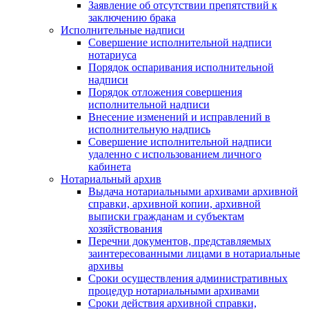
Заявление об отсутствии препятствий к
заключению брака
Исполнительные надписи
Совершение исполнительной надписи
нотариуса
Порядок оспаривания исполнительной
надписи
Порядок отложения совершения
исполнительной надписи
Внесение изменений и исправлений в
исполнительную надпись
Совершение исполнительной надписи
удаленно с использованием личного
кабинета
Нотариальный архив
Выдача нотариальными архивами архивной
справки, архивной копии, архивной
выписки гражданам и субъектам
хозяйствования
Перечни документов, представляемых
заинтересованными лицами в нотариальные
архивы
Сроки осуществления административных
процедур нотариальными архивами
Сроки действия архивной справки,