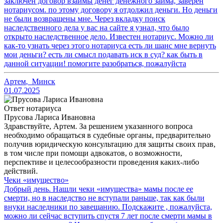
заключен договор взаймы денег денежного займа, заверен
нотариусом. по этому договору я отдолжил деньги. Но деньги
не были возвращены мне. Через вкладку поиск
наследственного дела у вас на сайте я узнал, что было
открыто наследственное дело. Известен нотариус. Можно ли
как-то узнать через этого нотариуса есть ли шанс мне вернуть
мои деньги? есть ли смысл подавать иск в суд? как быть в
данной ситуации! помогите разобраться, пожалуйста
Артем
,
Минск
01.07.2025
Ответ нотариуса
Прусова Лариса Ивановна
Здравствуйте, Артем. За решением указанного вопроса
необходимо обращаться в судебные органы, предварительно
получив юридическую консультацию для защиты своих прав,
в том числе при помощи адвокатов, о возможности,
перспективе и целесообразности проведения каких-либо
действий.
Чеки «имущество»
Добрый день. Нашли чеки «имущества» мамы после ее
смерти, но в наследство не вступали раньше, так как были
внуки наследники по завещанию. Подскажите , пожалуйста,
можно ли сейчас вступить спустя 7 лет после смерти мамы в