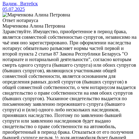
Вадим
,
Витебск
05.07.2025
Ответ нотариуса
Марченкова Алина Петровна
Здравствуйте. Имущество, приобретенное в период брака,
является совместной собственностью супругов, независимо на
чьё имя оно зарегистрировано. При оформлении наследства
нотариус обязательно разъясняет нормы частей первой и
второй пункта 2 статьи 87 Закона Республики Беларусь "О
нотариате и нотариальной деятельности", согласно которым
смерть одного супруга (бывшего супруга) или обоих супругов
(бывших супругов), являющихся участниками общей
совместной собственности, является основанием для
определения равных долей супругов (бывших супругов) в
общей совместной собственности, о чем нотариусом выдается
свидетельство о праве собственности на имя обоих супругов
(бывших супругов). Указанное свидетельство выдается по
письменному заявлению пережившего супруга (бывшего
супруга) и (или) одного либо нескольких наследников,
принявших наследство. Поэтому по заявлению бывшей
супруги или заявлению наследников будет выдано
свидетельство о праве собственности на автомобиль,
приобретенный в период брака. Отказаться от его получения
бывшей супруге нельзя. ½ доля автомобиля будет бывшей