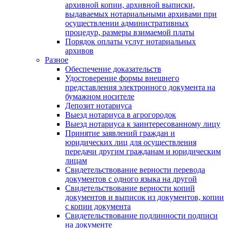
архивной копии, архивной выписки,
выдаваемых нотариальными архивами при
осуществлении административных
процедур, размеры взимаемой платы
Порядок оплаты услуг нотариальных
архивов
Разное
Обеспечение доказательств
Удостоверение формы внешнего
представления электронного документа на
бумажном носителе
Депозит нотариуса
Выезд нотариуса в агрогородок
Выезд нотариуса к заинтересованному лицу
Принятие заявлений граждан и
юридических лиц для осуществления
передачи другим гражданам и юридическим
лицам
Свидетельствование верности перевода
документов с одного языка на другой
Свидетельствование верности копий
документов и выписок из документов, копии
с копии документа
Свидетельствование подлинности подписи
на документе