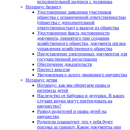
исполнительной надписи с должника
Нотариус бизнесу
Удостоверение заявления участников
общества с ограниченной ответственностью
(общества с дополнительной
ответственностью) о выходе из общества
Удостоверение факта достоверности
документа, принятого при создании
хозяйственного общества, документа органа
управления хозяйственного общества
Представление электронных документов для
государственной регистрации
Обеспечение доказательств
Протест векселя
Уведомления о залоге движимого имущества
Нотариус детям
Нотариус: как мы оберегаем права и
интересы детей
Наследство от бабушки и дедушки. В каких
случаях внуки могут претендовать на
имущество?
Развод родителей и права детей на
имущество
Родители планируют, что у тебя будет
поездка за границу. Какие документы они