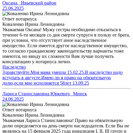
Оксана
,
Ивьевский район
25.06.2025
Ответ нотариуса
Коваленко Ирина Леонидовна
Уважаемая Оксана! Мужу сестры необходимо отказаться в
течение 6-ти месяцев со дня смерти супруги в пользу ее брата,
при условии, что отсутствует иное наследственное
имущество. Если имеется другое наследственное имущество,
то согласно гражданскому законодательству варианты тоже
имеются, но ввиду их сложности Вам лучше получить
консультацию у нотариуса лично.
Наследство
Здравствуйте.Моя мама умерла 15.02.25.В наследство надо
вступать в августе.Имею ли я право на обязательную
долю,если мне исполняется 58лет 13.09.25
Лариса Станиславовна Юркевич
,
Минск
24.06.2025
Ответ нотариуса
Коваленко Ирина Леонидовна
Уважаемая Лариса Станиславовна! Право на обязательную
долю определяется на день смерти наследодателя. Если Вы не
являлись на 15 февраля 2025 года инвалидом I, II, III групп и