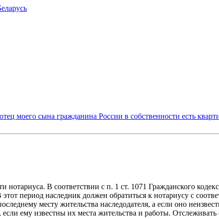
Беларусь
ц моего сына гражданина России в собственности есть квартира,
и нотариуса. В соответствии с п. 1 ст. 1071 Гражданского коде
В этот период наследник должен обратиться к нотариусу с соот
 последнему месту жительства наследодателя, а если оно неизве
е, если ему известны их места жительства и работы. Отслеживат