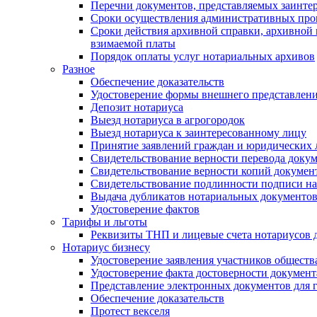
Перечни документов, представляемых заинте
Сроки осуществления административных про
Сроки действия архивной справки, архивной
взимаемой платы
Порядок оплаты услуг нотариальных архивов
Разное
Обеспечение доказательств
Удостоверение формы внешнего представлени
Депозит нотариуса
Выезд нотариуса в агрогородок
Выезд нотариуса к заинтересованному лицу
Принятие заявлений граждан и юридических 
Свидетельствование верности перевода докум
Свидетельствование верности копий документ
Свидетельствование подлинности подписи на
Выдача дубликатов нотариальных документов.
Удостоверение фактов
Тарифы и льготы
Реквизиты ТНП и лицевые счета нотариусов 
Нотариус бизнесу
Удостоверение заявления участников обществ
Удостоверение факта достоверности документ
Представление электронных документов для 
Обеспечение доказательств
Протест векселя