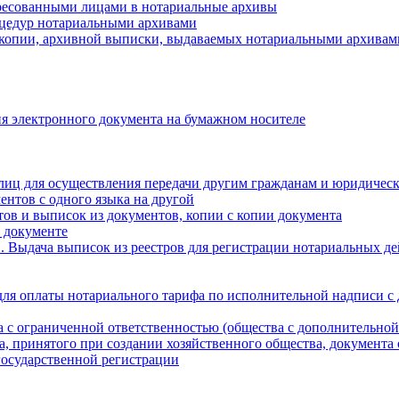
ресованными лицами в нотариальные архивы
цедур нотариальными архивами
 копии, архивной выписки, выдаваемых нотариальными архивам
я электронного документа на бумажном носителе
лиц для осуществления передачи другим гражданам и юридичес
ентов с одного языка на другой
ов и выписок из документов, копии с копии документа
 документе
 Выдача выписок из реестров для регистрации нотариальных д
для оплаты нотариального тарифа по исполнительной надписи с
а с ограниченной ответственностью (общества с дополнительной
а, принятого при создании хозяйственного общества, документа
государственной регистрации