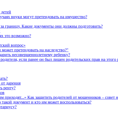
 детей
лучаях внуки могут претендовать на имущество?
а за границу. Какие документы они должны подготовить?
м
аях это возможно?
тский вопрос»
н может претендовать на наследство?"
одарить несовершеннолетнему ребенку?
родителя, если ранее он был лишен родительских прав на этого 
ать?
 от дарения
ь ренту?
ков
им приходят...» Как защитить родителей от мошенников – совет 
о такой документ и кто им может воспользоваться?
отариусу?