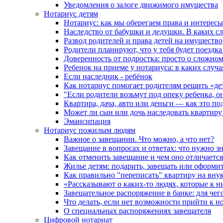
Уведомления о залоге движимого имущества
Нотариус детям
Нотариус: как мы оберегаем права и интересы
Наследство от бабушки и дедушки. В каких с
Развод родителей и права детей на имущество
Родители планируют, что у тебя будет поездк
Доверенность от подростка: просто о сложно
Ребенок на приеме у нотариуса: в каких случ
Если наследник - ребёнок
Как нотариус помогает родителям решить «де
"Если родители возьмут под опеку ребенка, о
Квартира, дача, авто или деньги — как это п
Может ли сын или дочь наследовать квартиру 
Эмансипация
Нотариус пожилым людям
Важное о завещании. Что можно, а что нет?
Завещание в вопросах и ответах: что нужно зн
Как отменить завещание и чем оно отличается
Жилье детям: подарить, завещать или оформит
Как правильно "переписать" квартиру на вну
«Рассказывают о каких-то людях, которые к н
Завещательное распоряжение в банке: для чег
Что делать, если нет возможности прийти к н
О специальных распоряжениях завещателя
Цифровой нотариат