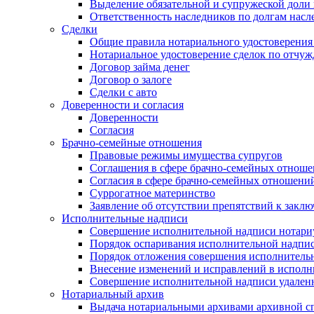
Выделение обязательной и супружеской доли 
Ответственность наследников по долгам насл
Сделки
Общие правила нотариального удостоверения
Нотариальное удостоверение сделок по отч
Договор займа денег
Договор о залоге
Сделки с авто
Доверенности и согласия
Доверенности
Согласия
Брачно-семейные отношения
Правовые режимы имущества супругов
Соглашения в сфере брачно-семейных отнош
Согласия в сфере брачно-семейных отношени
Суррогатное материнство
Заявление об отсутствии препятствий к закл
Исполнительные надписи
Совершение исполнительной надписи нотари
Порядок оспаривания исполнительной надпи
Порядок отложения совершения исполнитель
Внесение изменений и исправлений в испол
Совершение исполнительной надписи удаленн
Нотариальный архив
Выдача нотариальными архивами архивной сп