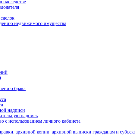
в наследстве
едодателя
 сделок
уждению недвижимого имущества
ений
й
ючению брака
уса
си
ной надписи
нительную надпись
о с использованием личного кабинета
равки, архивной копии, архивной выписки гражданам и субъек