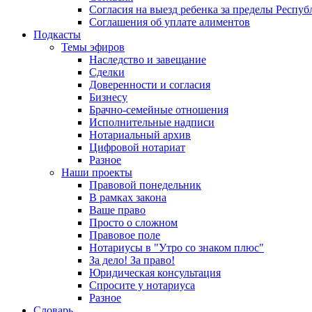
Согласия на выезд ребенка за пределы Респуб
Соглашения об уплате алиментов
Подкасты
Темы эфиров
Наследство и завещание
Сделки
Доверенности и согласия
Бизнесу
Брачно-семейные отношения
Исполнительные надписи
Нотариальный архив
Цифровой нотариат
Разное
Наши проекты
Правовой понедельник
В рамках закона
Ваше право
Просто о сложном
Правовое поле
Нотариусы в "Утро со знаком плюс"
За дело! За право!
Юридическая консультация
Спросите у нотариуса
Разное
Словарь