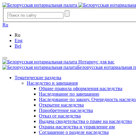
Ru
Ru
Eng
Bel
Нотариус для вас
Белорусская нотариальная п
Тематические разделы
Наследство и завещания
Общие правила оформления наследства
Наследование по завещанию
Наследование по закону. Очередность наслед
Открытие наследства
Приобретение наследства
Отказ от наследства
Выдача свидетельства о праве на наследство
Охрана наследства и управление им
Соглашение о разделе наследства