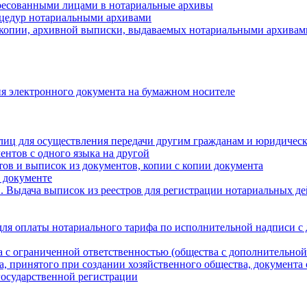
ресованными лицами в нотариальные архивы
цедур нотариальными архивами
 копии, архивной выписки, выдаваемых нотариальными архивам
я электронного документа на бумажном носителе
лиц для осуществления передачи другим гражданам и юридичес
ентов с одного языка на другой
ов и выписок из документов, копии с копии документа
 документе
 Выдача выписок из реестров для регистрации нотариальных д
для оплаты нотариального тарифа по исполнительной надписи с
а с ограниченной ответственностью (общества с дополнительной
а, принятого при создании хозяйственного общества, документа
государственной регистрации