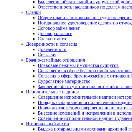
Выделение обязательной и супружеской доли 
Ответственность наследников по долгам насл
Сделки
Общие правила нотариального удостоверения
Нотариальное удостоверение сделок по отч
Договор займа денег
Договор о залоге
Сделки с авто
Доверенности и согласия
Доверенности
Согласия
Брачно-семейные отношения
Правовые режимы имущества супругов
Соглашения в сфере брачно-семейных отнош
Согласия в сфере брачно-семейных отношени
Суррогатное материнство
Заявление об отсутствии препятствий к закл
Исполнительные надписи
Совершение исполнительной надписи нотари
Порядок оспаривания исполнительной надпи
Порядок отложения совершения исполнитель
Внесение изменений и исправлений в испол
Совершение исполнительной надписи удаленн
Нотариальный архив
Выдача нотариальными архивами архивной сп