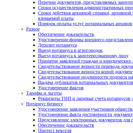
Перечни документов, представляемых заинте
Сроки осуществления административных про
Сроки действия архивной справки, архивной
взимаемой платы
Порядок оплаты услуг нотариальных архивов
Разное
Обеспечение доказательств
Удостоверение формы внешнего представлени
Депозит нотариуса
Выезд нотариуса в агрогородок
Выезд нотариуса к заинтересованному лицу
Принятие заявлений граждан и юридических 
Свидетельствование верности перевода докум
Свидетельствование верности копий документ
Свидетельствование подлинности подписи на
Выдача дубликатов нотариальных документов.
Удостоверение фактов
Тарифы и льготы
Реквизиты ТНП и лицевые счета нотариусов 
Нотариус бизнесу
Удостоверение заявления участников обществ
Удостоверение факта достоверности документ
Представление электронных документов для 
Обеспечение доказательств
Протест векселя