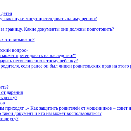
 детей
лучаях внуки могут претендовать на имущество?
а за границу. Какие документы они должны подготовить?
м
аях это возможно?
тский вопрос»
н может претендовать на наследство?"
одарить несовершеннолетнему ребенку?
родителя, если ранее он был лишен родительских прав на этого 
ать?
 от дарения
ь ренту?
ков
им приходят...» Как защитить родителей от мошенников – совет 
о такой документ и кто им может воспользоваться?
отариусу?