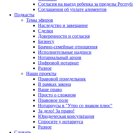
Согласия на выезд ребенка за пределы Респуб
Соглашения об уплате алиментов
Подкасты
Темы эфиров
Наследство и завещание
Сделки
Доверенности и согласия
Бизнесу
Брачно-семейные отношения
Исполнительные надписи
Нотариальный архив
Цифровой нотариат
Разное
Наши проекты
Правовой понедельник
В рамках закона
Ваше право
Просто о сложном
Правовое поле
Нотариусы в "Утро со знаком плюс"
За дело! За право!
Юридическая консультация
Спросите у нотариуса
Разное
Словарь