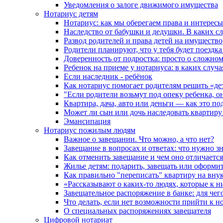
Уведомления о залоге движимого имущества
Нотариус детям
Нотариус: как мы оберегаем права и интересы
Наследство от бабушки и дедушки. В каких с
Развод родителей и права детей на имущество
Родители планируют, что у тебя будет поездк
Доверенность от подростка: просто о сложно
Ребенок на приеме у нотариуса: в каких случ
Если наследник - ребёнок
Как нотариус помогает родителям решить «де
"Если родители возьмут под опеку ребенка, о
Квартира, дача, авто или деньги — как это п
Может ли сын или дочь наследовать квартиру 
Эмансипация
Нотариус пожилым людям
Важное о завещании. Что можно, а что нет?
Завещание в вопросах и ответах: что нужно зн
Как отменить завещание и чем оно отличается
Жилье детям: подарить, завещать или оформит
Как правильно "переписать" квартиру на вну
«Рассказывают о каких-то людях, которые к н
Завещательное распоряжение в банке: для чег
Что делать, если нет возможности прийти к н
О специальных распоряжениях завещателя
Цифровой нотариат