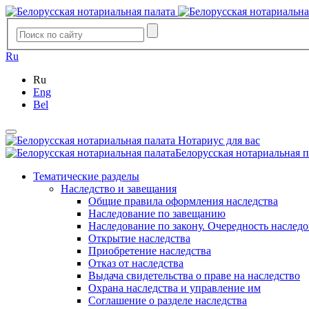
Ru
Ru
Eng
Bel
Нотариус для вас
Белорусская нотариальная п
Тематические разделы
Наследство и завещания
Общие правила оформления наследства
Наследование по завещанию
Наследование по закону. Очередность наслед
Открытие наследства
Приобретение наследства
Отказ от наследства
Выдача свидетельства о праве на наследство
Охрана наследства и управление им
Соглашение о разделе наследства