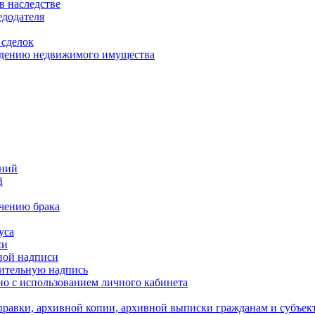
в наследстве
едодателя
 сделок
уждению недвижимого имущества
ений
й
ючению брака
уса
си
ной надписи
нительную надпись
о с использованием личного кабинета
равки, архивной копии, архивной выписки гражданам и субъек