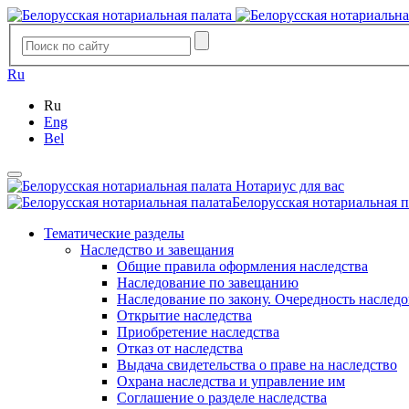
Ru
Ru
Eng
Bel
Нотариус для вас
Белорусская нотариальная п
Тематические разделы
Наследство и завещания
Общие правила оформления наследства
Наследование по завещанию
Наследование по закону. Очередность наслед
Открытие наследства
Приобретение наследства
Отказ от наследства
Выдача свидетельства о праве на наследство
Охрана наследства и управление им
Соглашение о разделе наследства