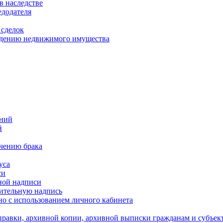
в наследстве
едодателя
 сделок
уждению недвижимого имущества
ений
й
ючению брака
уса
си
ной надписи
нительную надпись
о с использованием личного кабинета
равки, архивной копии, архивной выписки гражданам и субъек