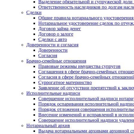
Выделение обязательной и супружеской доли 
Ответственность наследников по долгам насл
Сделки
Общие правила нотариального удостоверения
Нотариальное удостоверение сделок по отч
Договор займа денег
Договор о залоге
Сделки с авто
Доверенности и согласия
Доверенности
Согласия
Брачно-семейные отношения
Правовые режимы имущества супругов
Соглашения в сфере брачно-семейных отнош
Согласия в сфере брачно-семейных отношени
Суррогатное материнство
Заявление об отсутствии препятствий к закл
Исполнительные надписи
Совершение исполнительной надписи нотари
Порядок оспаривания исполнительной надпи
Порядок отложения совершения исполнитель
Внесение изменений и исправлений в испол
Совершение исполнительной надписи удаленн
Нотариальный архив
Выдача нотариальными архивами архивной сп