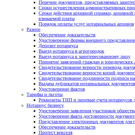
Перечни документов, представляемых заинте
Сроки осуществления административных про
Сроки действия архивной справки, архивной
взимаемой платы
Порядок оплаты услуг нотариальных архивов
Разное
Обеспечение доказательств
Удостоверение формы внешнего представлени
Депозит нотариуса
Выезд нотариуса в агрогородок
Выезд нотариуса к заинтересованному лицу
Принятие заявлений граждан и юридических 
Свидетельствование верности перевода докум
Свидетельствование верности копий документ
Свидетельствование подлинности подписи на
Выдача дубликатов нотариальных документов.
Удостоверение фактов
Тарифы и льготы
Реквизиты ТНП и лицевые счета нотариусов 
Нотариус бизнесу
Удостоверение заявления участников обществ
Удостоверение факта достоверности документ
Представление электронных документов для 
Обеспечение доказательств
Протест векселя