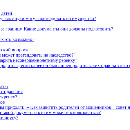
 детей
лучаях внуки могут претендовать на имущество?
а за границу. Какие документы они должны подготовить?
м
аях это возможно?
тский вопрос»
н может претендовать на наследство?"
одарить несовершеннолетнему ребенку?
родителя, если ранее он был лишен родительских прав на этого 
ать?
 от дарения
ь ренту?
ков
им приходят...» Как защитить родителей от мошенников – совет 
о такой документ и кто им может воспользоваться?
отариусу?