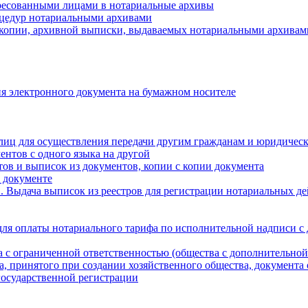
ресованными лицами в нотариальные архивы
цедур нотариальными архивами
 копии, архивной выписки, выдаваемых нотариальными архивам
я электронного документа на бумажном носителе
лиц для осуществления передачи другим гражданам и юридичес
ентов с одного языка на другой
ов и выписок из документов, копии с копии документа
 документе
 Выдача выписок из реестров для регистрации нотариальных д
для оплаты нотариального тарифа по исполнительной надписи с
а с ограниченной ответственностью (общества с дополнительной
а, принятого при создании хозяйственного общества, документа
государственной регистрации