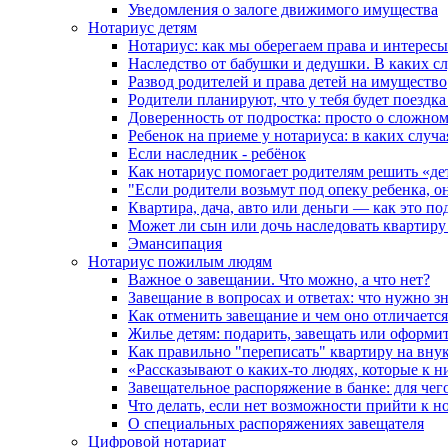
Уведомления о залоге движимого имущества
Нотариус детям
Нотариус: как мы оберегаем права и интересы
Наследство от бабушки и дедушки. В каких с
Развод родителей и права детей на имущество
Родители планируют, что у тебя будет поездк
Доверенность от подростка: просто о сложно
Ребенок на приеме у нотариуса: в каких случ
Если наследник - ребёнок
Как нотариус помогает родителям решить «де
"Если родители возьмут под опеку ребенка, о
Квартира, дача, авто или деньги — как это п
Может ли сын или дочь наследовать квартиру 
Эмансипация
Нотариус пожилым людям
Важное о завещании. Что можно, а что нет?
Завещание в вопросах и ответах: что нужно зн
Как отменить завещание и чем оно отличается
Жилье детям: подарить, завещать или оформит
Как правильно "переписать" квартиру на вну
«Рассказывают о каких-то людях, которые к н
Завещательное распоряжение в банке: для чег
Что делать, если нет возможности прийти к н
О специальных распоряжениях завещателя
Цифровой нотариат