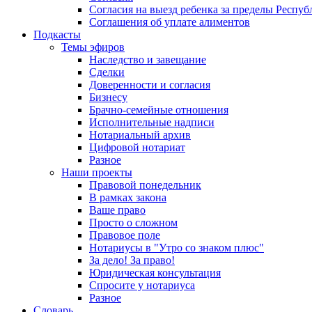
Согласия на выезд ребенка за пределы Респуб
Соглашения об уплате алиментов
Подкасты
Темы эфиров
Наследство и завещание
Сделки
Доверенности и согласия
Бизнесу
Брачно-семейные отношения
Исполнительные надписи
Нотариальный архив
Цифровой нотариат
Разное
Наши проекты
Правовой понедельник
В рамках закона
Ваше право
Просто о сложном
Правовое поле
Нотариусы в "Утро со знаком плюс"
За дело! За право!
Юридическая консультация
Спросите у нотариуса
Разное
Словарь