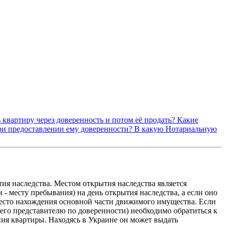
 квартиру через доверенность и потом её продать? Какие
при предоставлении ему доверенности? В какую Нотариальную
тия наследства. Местом открытия наследства является
 - месту пребывания) на день открытия наследства, а если оно
место нахождения основной части движимого имущества. Если
его представителю по доверенности) необходимо обратиться к
ния квартиры. Находясь в Украине он может выдать