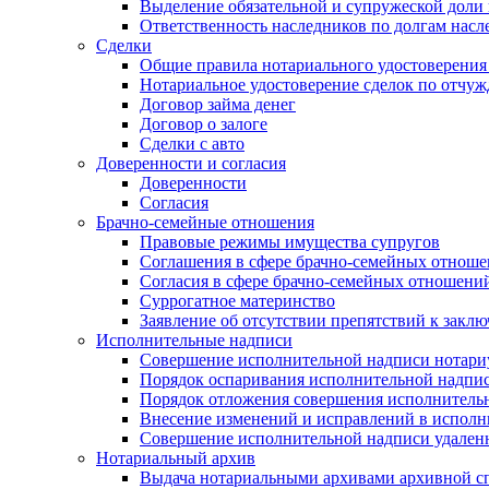
Выделение обязательной и супружеской доли 
Ответственность наследников по долгам насл
Сделки
Общие правила нотариального удостоверения
Нотариальное удостоверение сделок по отч
Договор займа денег
Договор о залоге
Сделки с авто
Доверенности и согласия
Доверенности
Согласия
Брачно-семейные отношения
Правовые режимы имущества супругов
Соглашения в сфере брачно-семейных отнош
Согласия в сфере брачно-семейных отношени
Суррогатное материнство
Заявление об отсутствии препятствий к закл
Исполнительные надписи
Совершение исполнительной надписи нотари
Порядок оспаривания исполнительной надпи
Порядок отложения совершения исполнитель
Внесение изменений и исправлений в испол
Совершение исполнительной надписи удаленн
Нотариальный архив
Выдача нотариальными архивами архивной сп