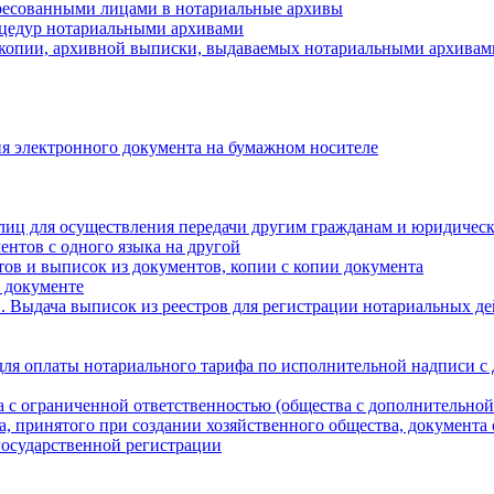
ресованными лицами в нотариальные архивы
цедур нотариальными архивами
 копии, архивной выписки, выдаваемых нотариальными архивам
я электронного документа на бумажном носителе
лиц для осуществления передачи другим гражданам и юридичес
ентов с одного языка на другой
ов и выписок из документов, копии с копии документа
 документе
 Выдача выписок из реестров для регистрации нотариальных д
для оплаты нотариального тарифа по исполнительной надписи с
а с ограниченной ответственностью (общества с дополнительной
а, принятого при создании хозяйственного общества, документа
государственной регистрации