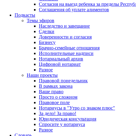
Согласия на выезд ребенка за пределы Респуб
Соглашения об уплате алиментов
Подкасты
Темы эфиров
Наследство и завещание
Сделки
Доверенности и согласия
Бизнесу
Брачно-семейные отношения
Исполнительные надписи
Нотариальный архив
Цифровой нотариат
Разное
Наши проекты
Правовой понедельник
В рамках закона
Ваше право
Просто о сложном
Правовое поле
Нотариусы в "Утро со знаком плюс"
За дело! За право!
Юридическая консультация
Спросите у нотариуса
Разное
Словарь