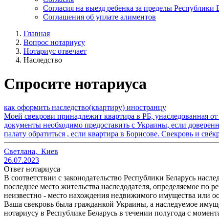
Согласия на выезд ребенка за пределы Республики 
Соглашения об уплате алиментов
Главная
Вопрос нотариусу
Нотариус отвечает
Наследство
Спросите нотариуса
как оформить наследство(квартиру) иностранцу
Моей свекрови принадлежит квартира в РБ, унаследованная от 
документы необходимо предоставить с Украины, если доверен
палату обратиться , если квартира в Борисове. Свекровь и свё
Светлана
,
Киев
26.07.2023
Ответ нотариуса
В соответствии с законодательство Республики Беларусь насле
последнее место жительства наследодателя, определяемое по ре
неизвестно - место нахождения недвижимого имущества или ос
Ваша свекровь была гражданкой Украины, а наследуемое имущес
нотариусу в Республике Беларусь в течении полугода с момент