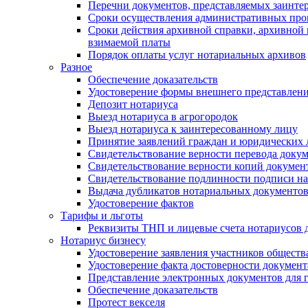
Перечни документов, представляемых заинте
Сроки осуществления административных про
Сроки действия архивной справки, архивной
взимаемой платы
Порядок оплаты услуг нотариальных архивов
Разное
Обеспечение доказательств
Удостоверение формы внешнего представлени
Депозит нотариуса
Выезд нотариуса в агрогородок
Выезд нотариуса к заинтересованному лицу
Принятие заявлений граждан и юридических 
Свидетельствование верности перевода докум
Свидетельствование верности копий документ
Свидетельствование подлинности подписи на
Выдача дубликатов нотариальных документов.
Удостоверение фактов
Тарифы и льготы
Реквизиты ТНП и лицевые счета нотариусов 
Нотариус бизнесу
Удостоверение заявления участников обществ
Удостоверение факта достоверности документ
Представление электронных документов для 
Обеспечение доказательств
Протест векселя