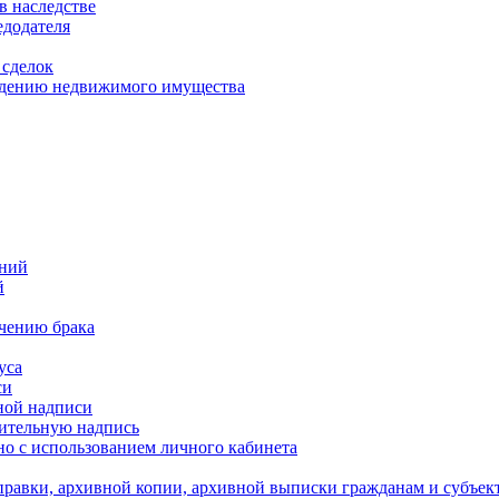
в наследстве
едодателя
 сделок
уждению недвижимого имущества
ений
й
ючению брака
уса
си
ной надписи
нительную надпись
о с использованием личного кабинета
равки, архивной копии, архивной выписки гражданам и субъек