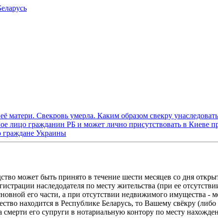
Беларусь
её матери. Свекровь умерла. Каким образом свекру унаследовать
ное лицо гражданин РБ и может лично присутствовать в Киеве 
кр граждане Украины
дство может быть принято в течение шести месяцев со дня откры
гистрации наследодателя по месту жительства (при ее отсутствии
новной его части, а при отсутствии недвижимого имущества - 
тво находится в Республике Беларусь, то Вашему свёкру (либо 
а смерти его супруги в нотариальную контору по месту нахожде