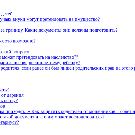
 детей
лучаях внуки могут претендовать на имущество?
а за границу. Какие документы они должны подготовить?
м
аях это возможно?
тский вопрос»
н может претендовать на наследство?"
одарить несовершеннолетнему ребенку?
родителя, если ранее он был лишен родительских прав на этого 
ать?
 от дарения
ь ренту?
ков
им приходят...» Как защитить родителей от мошенников – совет 
о такой документ и кто им может воспользоваться?
отариусу?