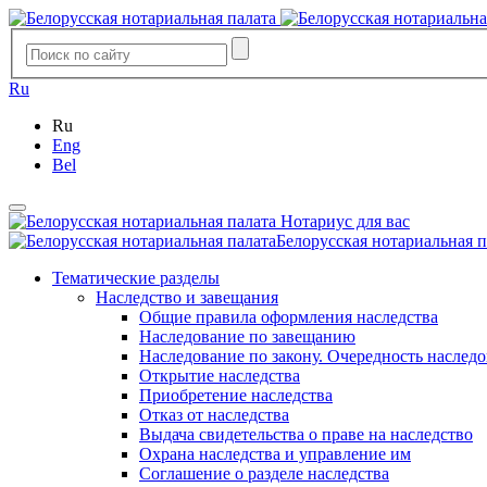
Ru
Ru
Eng
Bel
Нотариус для вас
Белорусская нотариальная п
Тематические разделы
Наследство и завещания
Общие правила оформления наследства
Наследование по завещанию
Наследование по закону. Очередность наслед
Открытие наследства
Приобретение наследства
Отказ от наследства
Выдача свидетельства о праве на наследство
Охрана наследства и управление им
Соглашение о разделе наследства