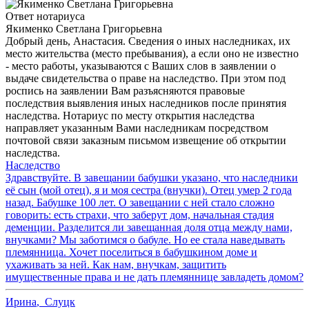
Ответ нотариуса
Якименко Светлана Григорьевна
Добрый день, Анастасия. Сведения о иных наследниках, их
место жительства (место пребывания), а если оно не известно
- место работы, указываются с Ваших слов в заявлении о
выдаче свидетельства о праве на наследство. При этом под
роспись на заявлении Вам разъясняются правовые
последствия выявления иных наследников после принятия
наследства. Нотариус по месту открытия наследства
направляет указанным Вами наследникам посредством
почтовой связи заказным письмом извещение об открытии
наследства.
Наследство
Здравствуйте. В завещании бабушки указано, что наследники
её сын (мой отец), я и моя сестра (внучки). Отец умер 2 года
назад. Бабушке 100 лет. О завещании с ней стало сложно
говорить: есть страхи, что заберут дом, начальная стадия
деменции. Разделится ли завещанная доля отца между нами,
внучками? Мы заботимся о бабуле. Но ее стала наведывать
племянница. Хочет поселиться в бабушкином доме и
ухаживать за ней. Как нам, внучкам, защитить
имущественные права и не дать племяннице завладеть домом?
Ирина
,
Слуцк