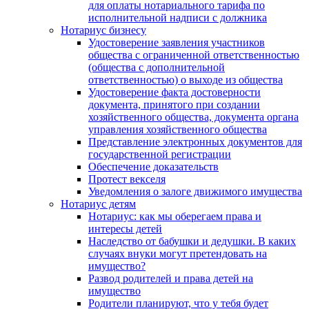
для оплаты нотариального тарифа по
исполнительной надписи с должника
Нотариус бизнесу
Удостоверение заявления участников
общества с ограниченной ответственностью
(общества с дополнительной
ответственностью) о выходе из общества
Удостоверение факта достоверности
документа, принятого при создании
хозяйственного общества, документа органа
управления хозяйственного общества
Представление электронных документов для
государственной регистрации
Обеспечение доказательств
Протест векселя
Уведомления о залоге движимого имущества
Нотариус детям
Нотариус: как мы оберегаем права и
интересы детей
Наследство от бабушки и дедушки. В каких
случаях внуки могут претендовать на
имущество?
Развод родителей и права детей на
имущество
Родители планируют, что у тебя будет