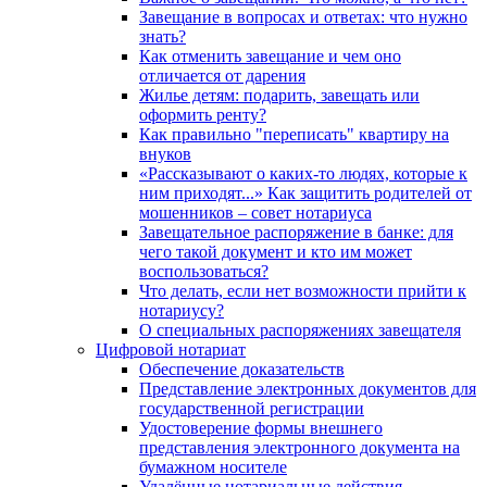
Завещание в вопросах и ответах: что нужно
знать?
Как отменить завещание и чем оно
отличается от дарения
Жилье детям: подарить, завещать или
оформить ренту?
Как правильно "переписать" квартиру на
внуков
«Рассказывают о каких-то людях, которые к
ним приходят...» Как защитить родителей от
мошенников – совет нотариуса
Завещательное распоряжение в банке: для
чего такой документ и кто им может
воспользоваться?
Что делать, если нет возможности прийти к
нотариусу?
О специальных распоряжениях завещателя
Цифровой нотариат
Обеспечение доказательств
Представление электронных документов для
государственной регистрации
Удостоверение формы внешнего
представления электронного документа на
бумажном носителе
Удалённые нотариальные действия