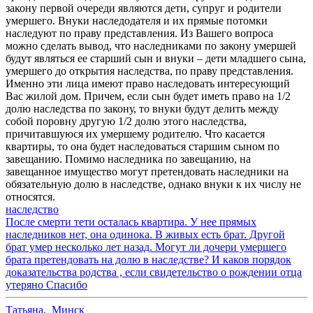
закону первой очереди являются дети, супруг и родители
умершего. Внуки наследодателя и их прямые потомки
наследуют по праву представления. Из Вашего вопроса
можно сделать вывод, что наследниками по закону умершей
будут являться ее старший сын и внуки – дети младшего сына,
умершего до открытия наследства, по праву представления.
Именно эти лица имеют право наследовать интересующий
Вас жилой дом. Причем, если сын будет иметь право на 1/2
долю наследства по закону, то внуки будут делить между
собой поровну другую 1/2 долю этого наследства,
причитавшуюся их умершему родителю. Что касается
квартиры, то она будет наследоваться старшим сыном по
завещанию. Помимо наследника по завещанию, на
завещанное имущество могут претендовать наследники на
обязательную долю в наследстве, однако внуки к их числу не
относятся.
наследство
После смерти тети осталась квартира. У нее прямых
наследников нет, она одинока. В живых есть брат. Другой
брат умер несколько лет назад. Могут ли дочери умершего
брата претендовать на долю в наследстве? И каков порядок
доказательства родства , если свидетельство о рождении отца
утеряно Спасибо
Татьяна
,
Минск