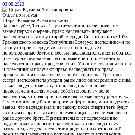
03.08.2023
Ответ нотариуса
Щирая Радмила Александровна
Здравствуйте, Татьяна! При отсутствии наследников по
закону первой очереди, право наследовать получают
наследники по закону второй очереди. Согласно статье 1058
Гражданского кодекса Республики Беларусь наследниками по
закону второй очереди являются полнородные и
неполнородные братья и сестры наследодателя, а дети братьев
и сестер наследодателя – его племянники и племянницы
наследуют по праву представления. Уточним, что племянники
и племянницы получают право наследовать по праву
представления в том случае, если их родитель – брат или
сестра наследодателя умерли ранее либо одновременно с ним.
Также следует отметить, что наследники по праву
представления делят между собой поровну ту долю
наследства, которая причиталась бы их умершему родителю.
С учетом имеющейся в вопросе информации, можно сделать
вывод, что наследниками по закону после смерти тети будут
являться ее брат, а также ее племянницы – дочери умершего
ранее другого брата. Применительно к подтверждению
родственных отношений наследников с наследодателем
разъясним, что доказательством родственных отношений,
помимо свидетельства о рождении, могут являться копии