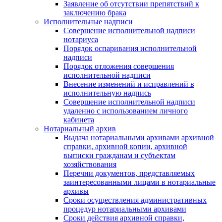
Заявление об отсутствии препятствий к
заключению брака
Исполнительные надписи
Совершение исполнительной надписи
нотариуса
Порядок оспаривания исполнительной
надписи
Порядок отложения совершения
исполнительной надписи
Внесение изменений и исправлений в
исполнительную надпись
Совершение исполнительной надписи
удаленно с использованием личного
кабинета
Нотариальный архив
Выдача нотариальными архивами архивной
справки, архивной копии, архивной
выписки гражданам и субъектам
хозяйствования
Перечни документов, представляемых
заинтересованными лицами в нотариальные
архивы
Сроки осуществления административных
процедур нотариальными архивами
Сроки действия архивной справки,