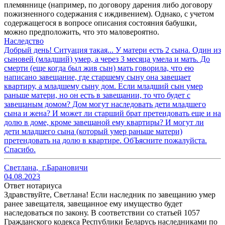
племяннице (например, по договору дарения либо договору
пожизненного содержания с иждивением). Однако, с учетом
содержащегося в вопросе описания состояния бабушки,
можно предположить, что это маловероятно.
Наследство
Добрый день! Ситуация такая... У матери есть 2 сына. Один из
сыновей (младший) умер, а через 3 месяца умела и мать. До
смерти (еще когда был жив сын) мать говорила, что ею
написано завещание, где старшему сыну она завещает
квартиру, а младшему сыну дом. Если младший сын умер
раньше матери, но он есть в завещании, то что будет с
завещаным домом? Дом могут наследовать дети младшего
сына и жена? И может ли старший брат претендовать еще и на
долю в доме, кроме завещаной ему квартиры? И могут ли
дети младшего сына (который умер раньше матери)
претендовать на долю в квартире. ОбЪясните пожалуйста.
Спасибо.
Светлана
,
г.Барановичи
04.08.2023
Ответ нотариуса
Здравствуйте, Светлана! Если наследник по завещанию умер
ранее завещателя, завещанное ему имущество будет
наследоваться по закону. В соответствии со статьей 1057
Гражданского кодекса Республики Беларусь наследниками по