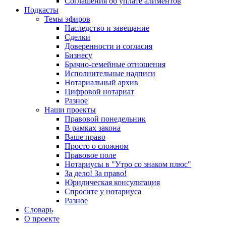
Соглашения об уплате алиментов
Подкасты
Темы эфиров
Наследство и завещание
Сделки
Доверенности и согласия
Бизнесу
Брачно-семейные отношения
Исполнительные надписи
Нотариальный архив
Цифровой нотариат
Разное
Наши проекты
Правовой понедельник
В рамках закона
Ваше право
Просто о сложном
Правовое поле
Нотариусы в "Утро со знаком плюс"
За дело! За право!
Юридическая консультация
Спросите у нотариуса
Разное
Словарь
О проекте