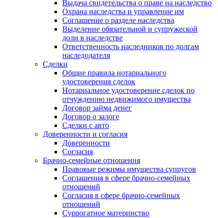
Выдача свидетельства о праве на наследство
Охрана наследства и управление им
Соглашение о разделе наследства
Выделение обязательной и супружеской
доли в наследстве
Ответственность наследников по долгам
наследодателя
Сделки
Общие правила нотариального
удостоверения сделок
Нотариальное удостоверение сделок по
отчуждению недвижимого имущества
Договор займа денег
Договор о залоге
Сделки с авто
Доверенности и согласия
Доверенности
Согласия
Брачно-семейные отношения
Правовые режимы имущества супругов
Соглашения в сфере брачно-семейных
отношений
Согласия в сфере брачно-семейных
отношений
Суррогатное материнство