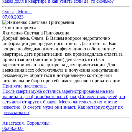
какая доля в квартире и как узнать если да, то сколько?
Ольга
,
Минск
07.08.2023
Ответ нотариуса
Якименко Светлана Григорьевна
Добрый день, Ольга. В Вашем вопросе недостаточно
информации для предметного ответа. Для ответа на Ваш
вопрос необходимо иметь информацию о собственнике
квартиры, дате приватизации, как производилась оплата за
приватизацию (квотой и (или) деньгами), кто был
зарегистрирован в квартире на дату приватизации. Для
выяснения всех обстоятельств и получения консультации
рекомендуем обратиться в нотариальную контору или
нотариальное бюро при себе иметь договор приватизации.
Принятие наследства.
После смерти мужа остались зарегистрированы на нем
машина и дача( приобретены в браке).Совместных детей, но
есть дети от других браков. Место жительство их мне не
известно. О смерти мужа они знают. Как нотариус будет их
разыскивать?
Анастасия
,
Боровляны
06.08.2023