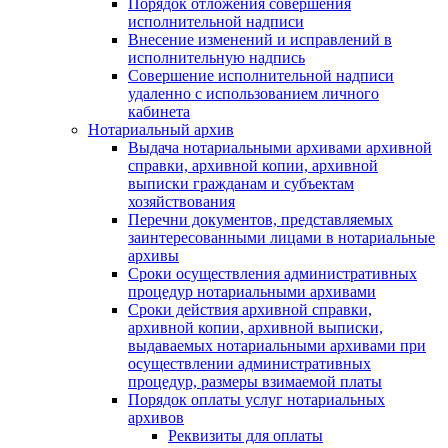
Порядок отложения совершения
исполнительной надписи
Внесение изменений и исправлений в
исполнительную надпись
Совершение исполнительной надписи
удаленно с использованием личного
кабинета
Нотариальный архив
Выдача нотариальными архивами архивной
справки, архивной копии, архивной
выписки гражданам и субъектам
хозяйствования
Перечни документов, представляемых
заинтересованными лицами в нотариальные
архивы
Сроки осуществления административных
процедур нотариальными архивами
Сроки действия архивной справки,
архивной копии, архивной выписки,
выдаваемых нотариальными архивами при
осуществлении административных
процедур, размеры взимаемой платы
Порядок оплаты услуг нотариальных
архивов
Реквизиты для оплаты