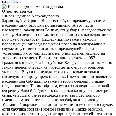
04.08.2023
Ответ нотариуса
Щирая Радмила Александровна
Здравствуйте, Ирина! Вы с сестрой, по-прежнему остаетесь
наследницами бабушки по завещанию. А вот часть
наследства, завещанная Вашему отцу, будет наследоваться по
закону. Наследники по закону призываются к наследованию в
порядке очередности. Наследники по закону каждой
последующей очереди получают право на наследование в
случае отсутствия наследников предыдущей очереди,
устранения их от наследства, непринятия ими наследства
либо отказа от него. В соответствии со статьей 1057
Гражданского кодекса Республики Беларусь наследниками по
закону первой очереди являются дети, супруг и родители
умершего. Внуки наследодателя и их прямые потомки
наследуют по праву представления. Племянница же является
наследницей бабушки по закону второй очереди по праву
представления. Таким образом, если из наследников первой
очереди у Вашей бабушки остались только внучки – дочери
сына, умершего ранее наследодателя (вы с сестрой), то
именно вам достанется наследство бабушки по закону.
Указанный порядок наследования может измениться в случае,
если бабушка составит новое завещание. Также бабушка
может произвести отчуждение принадлежащего ей имущества