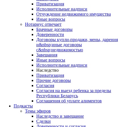
Приватизация
Исполнительные надписи
Отчуждение недвижимого имущества
Иные вопросы
Нотариус отвечает
Брачные договоры
Доверенности
Договоры купли-продажи, мены, дарения
и&nbsp;иные договоры
с&nbsp;недвижимостью
Завещания
Иные вопросы
Исполнительные надписи
Наследство
Приватизация
Прочие договоры
Согласия
Согласия на выезд ребенка за пределы
Республики Беларусь
Соглашения об уплате алиментов
Подкасты
Темы эфиров
Наследство и завещание
Сделки
Доверенности и согласия