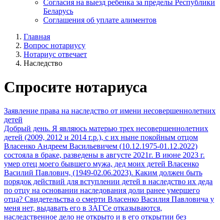
Согласия на выезд ребенка за пределы Республики
Беларусь
Соглашения об уплате алиментов
Главная
Вопрос нотариусу
Нотариус отвечает
Наследство
Спросите нотариуса
Заявление права на наследство от имени несовершеннолетних
детей
Добрый день. Я являюсь матерью трех несовершеннолетних
детей (2009, 2012 и 2014 г.р.), с их ныне покойным отцом
Власенко Андреем Васильевичем (10.12.1975-01.12.2022)
состояла в браке, разведены в августе 2021г. В июне 2023 г.
умер отец моего бывшего мужа, дед моих детей Власенко
Василий Павлович, (1949-02.06.2023). Каким должен быть
порядок действий для вступлении детей в наследство их деда
по отцу на основании наследования доли ранее умершего
отца? Свидетельства о смерти Власенко Василия Павловича у
меня нет, выдавать его в ЗАГСе отказываются,
наследственное дело не открыто и в его открытии без