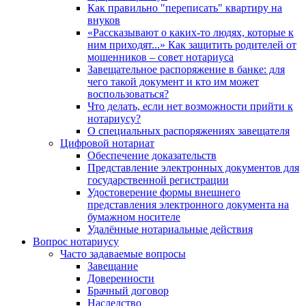
Как правильно "переписать" квартиру на
внуков
«Рассказывают о каких-то людях, которые к
ним приходят...» Как защитить родителей от
мошенников – совет нотариуса
Завещательное распоряжение в банке: для
чего такой документ и кто им может
воспользоваться?
Что делать, если нет возможности прийти к
нотариусу?
О специальных распоряжениях завещателя
Цифровой нотариат
Обеспечение доказательств
Представление электронных документов для
государственной регистрации
Удостоверение формы внешнего
представления электронного документа на
бумажном носителе
Удалённые нотариальные действия
Вопрос нотариусу
Часто задаваемые вопросы
Завещание
Доверенности
Брачный договор
Наследство