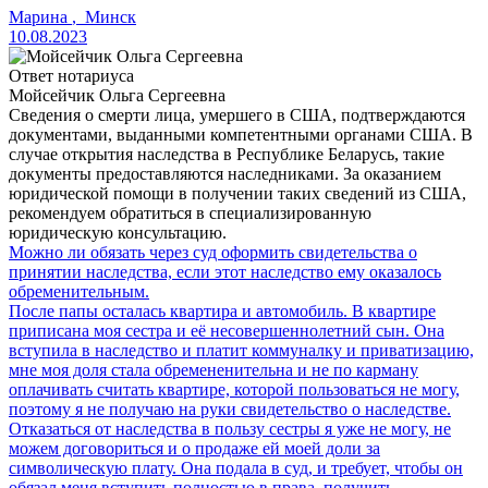
Марина
,
Минск
10.08.2023
Ответ нотариуса
Мойсейчик Ольга Сергеевна
Сведения о смерти лица, умершего в США, подтверждаются
документами, выданными компетентными органами США. В
случае открытия наследства в Республике Беларусь, такие
документы предоставляются наследниками. За оказанием
юридической помощи в получении таких сведений из США,
рекомендуем обратиться в специализированную
юридическую консультацию.
Можно ли обязать через суд оформить свидетельства о
принятии наследства, если этот наследство ему оказалось
обременительным.
После папы осталась квартира и автомобиль. В квартире
приписана моя сестра и её несовершеннолетний сын. Она
вступила в наследство и платит коммуналку и приватизацию,
мне моя доля стала обремененительна и не по карману
оплачивать считать квартире, которой пользоваться не могу,
поэтому я не получаю на руки свидетельство о наследстве.
Отказаться от наследства в пользу сестры я уже не могу, не
можем договориться и о продаже ей моей доли за
символическую плату. Она подала в суд, и требует, чтобы он
обязал меня вступить полностью в права, получить