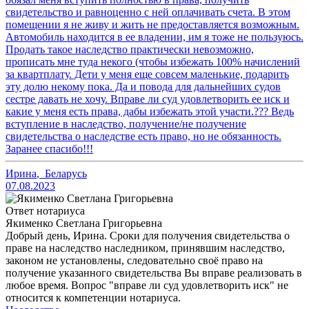
свидетельство и равноценно с ней оплачивать счета. В этом
помещении я не живу и жить не предоставляется возможным.
Автомобиль находится в ее владении, им я тоже не пользуюсь.
Продать такое наследство практически невозможно,
прописать мне туда некого (чтобы избежать 100% начислений
за квартплату. Дети у меня еще совсем маленькие, подарить
эту долю некому пока. Да и повода для дальнейших судов
сестре давать не хочу. Вправе ли суд удовлетворить ее иск и
какие у меня есть права, дабы избежать этой участи.??? Ведь
вступление в наследство, получение/не получение
свидетельства о наследстве есть право, но не обязанность.
Заранее спасибо!!!
Ирина
,
Беларусь
07.08.2023
Ответ нотариуса
Якименко Светлана Григорьевна
Добрый день, Ирина. Сроки для получения свидетельства о
праве на наследство наследником, принявшим наследство,
законом не установлены, следовательно своё право на
получение указанного свидетельства Вы вправе реализовать в
любое время. Вопрос "вправе ли суд удовлетворить иск" не
относится к компетенции нотариуса.