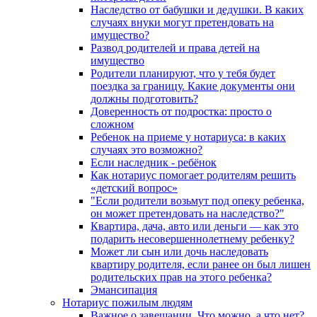
Наследство от бабушки и дедушки. В каких
случаях внуки могут претендовать на
имущество?
Развод родителей и права детей на
имущество
Родители планируют, что у тебя будет
поездка за границу. Какие документы они
должны подготовить?
Доверенность от подростка: просто о
сложном
Ребенок на приеме у нотариуса: в каких
случаях это возможно?
Если наследник - ребёнок
Как нотариус помогает родителям решить
«детский вопрос»
"Если родители возьмут под опеку ребенка,
он может претендовать на наследство?"
Квартира, дача, авто или деньги — как это
подарить несовершеннолетнему ребенку?
Может ли сын или дочь наследовать
квартиру родителя, если ранее он был лишен
родительских прав на этого ребенка?
Эмансипация
Нотариус пожилым людям
Важное о завещании. Что можно, а что нет?