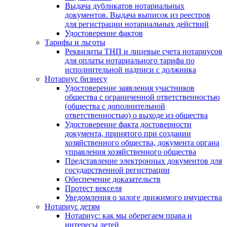
Выдача дубликатов нотариальных
документов. Выдача выписок из реестров
для регистрации нотариальных действий
Удостоверение фактов
Тарифы и льготы
Реквизиты ТНП и лицевые счета нотариусов
для оплаты нотариального тарифа по
исполнительной надписи с должника
Нотариус бизнесу
Удостоверение заявления участников
общества с ограниченной ответственностью
(общества с дополнительной
ответственностью) о выходе из общества
Удостоверение факта достоверности
документа, принятого при создании
хозяйственного общества, документа органа
управления хозяйственного общества
Представление электронных документов для
государственной регистрации
Обеспечение доказательств
Протест векселя
Уведомления о залоге движимого имущества
Нотариус детям
Нотариус: как мы оберегаем права и
интересы детей