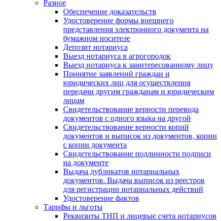
Разное
Обеспечение доказательств
Удостоверение формы внешнего
представления электронного документа на
бумажном носителе
Депозит нотариуса
Выезд нотариуса в агрогородок
Выезд нотариуса к заинтересованному лицу
Принятие заявлений граждан и
юридических лиц для осуществления
передачи другим гражданам и юридическим
лицам
Свидетельствование верности перевода
документов с одного языка на другой
Свидетельствование верности копий
документов и выписок из документов, копии
с копии документа
Свидетельствование подлинности подписи
на документе
Выдача дубликатов нотариальных
документов. Выдача выписок из реестров
для регистрации нотариальных действий
Удостоверение фактов
Тарифы и льготы
Реквизиты ТНП и лицевые счета нотариусов