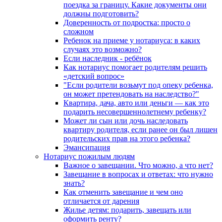
поездка за границу. Какие документы они
должны подготовить?
Доверенность от подростка: просто о
сложном
Ребенок на приеме у нотариуса: в каких
случаях это возможно?
Если наследник - ребёнок
Как нотариус помогает родителям решить
«детский вопрос»
"Если родители возьмут под опеку ребенка,
он может претендовать на наследство?"
Квартира, дача, авто или деньги — как это
подарить несовершеннолетнему ребенку?
Может ли сын или дочь наследовать
квартиру родителя, если ранее он был лишен
родительских прав на этого ребенка?
Эмансипация
Нотариус пожилым людям
Важное о завещании. Что можно, а что нет?
Завещание в вопросах и ответах: что нужно
знать?
Как отменить завещание и чем оно
отличается от дарения
Жилье детям: подарить, завещать или
оформить ренту?