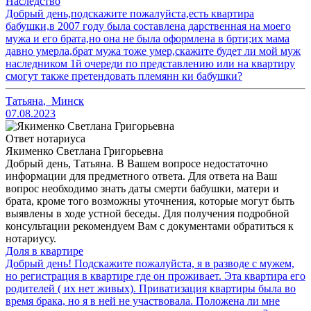
Наследство
Добрый день,подскажите пожалуйста,есть квартира
бабушки,в 2007 году была составлена дарственная на моего
мужа и его брата,но она не была оформлена в брти;их мама
давно умерла,брат мужа тоже умер,скажите будет ли мой муж
наследником 1й очереди по представлению или на квартиру
смогут также претендовать племянн ки бабушки?
Татьяна
,
Минск
07.08.2023
Ответ нотариуса
Якименко Светлана Григорьевна
Добрый день, Татьяна. В Вашем вопросе недостаточно
информации для предметного ответа. Для ответа на Ваш
вопрос необходимо знать даты смерти бабушки, матери и
брата, кроме того возможны уточнения, которые могут быть
выявлены в ходе устной беседы. Для получения подробной
консультации рекомендуем Вам с документами обратиться к
нотариусу.
Доля в квартире
Добрый день! Подскажите пожалуйста, я в разводе с мужем,
но регистрация в квартире где он проживает. Эта квартира его
родителей ( их нет живых). Приватизация квартиры была во
время брака, но я в ней не участвовала. Положена ли мне