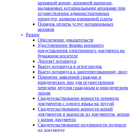
архивной копии, архивной выписки,
выдаваемых нотариальными архивами при
осуществлении административных
процедур, размеры взимаемой платы
Порядок оплаты услуг нотариальных
архивов
Разное
Обеспечение доказательств
Удостоверение формы внешнего
представления электронного документа на
бумажном носителе
Депозит нотариуса
Выезд нотариуса в агрогородок
Выезд нотариуса к заинтересованному лицу
Принятие заявлений граждан и
юридических лиц для осуществления
передачи другим гражданам и юридическим
лицам
Свидетельствование верности перевода
документов с одного языка на другой
Свидетельствование верности копий
документов и выписок из документов, копии
с копии документа
Свидетельствование подлинности подписи
на документе