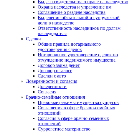
Выдача свидетельства о праве на наследство
Охрана наследства и управление им
Соглашение о разделе наследства
Выделение обязательной и супружеской
доли в наследстве
Ответственность наследников по долгам
наследодателя
Сделки
Общие правила нотариального
удостоверения сделок
Нотариальное удостоверение сделок по
отчуждению недвижимого имущества
Договор займа денег
Договор о залоге
Сделки с авто
Доверенности и согласия
Доверенности
Согласия
Брачно-семейные отношения
Правовые режимы имущества супругов
Соглашения в сфере брачно-семейных
отношений
Согласия в сфере брачно-семейных
отношений
Суррогатное материнство