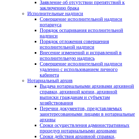
Заявление об отсутствии препятствий к
заключению брака
Исполнительные надписи
Совершение исполнительной надписи
нотариуса
Порядок оспаривания исполнительной
надписи
Порядок отложения совершения
исполнительной надписи
Внесение изменений и исправлений в
исполнительную надпись
Совершение исполнительной надписи
удаленно с использованием личного
кабинета
Нотариальный архив
Выдача нотариальными архивами архивной
справки, архивной копии, архивной
выписки гражданам и субъектам
хозяйствования
Перечни документов, представляемых
заинтересованными лицами в нотариальные
архивы
Сроки осуществления административных
процедур нотариальными архивами
Сроки действия архивной справки,