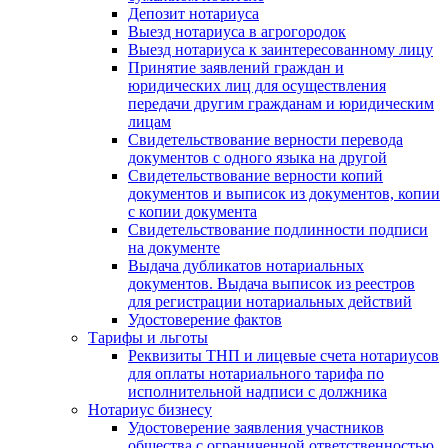
Депозит нотариуса
Выезд нотариуса в агрогородок
Выезд нотариуса к заинтересованному лицу
Принятие заявлений граждан и
юридических лиц для осуществления
передачи другим гражданам и юридическим
лицам
Свидетельствование верности перевода
документов с одного языка на другой
Свидетельствование верности копий
документов и выписок из документов, копии
с копии документа
Свидетельствование подлинности подписи
на документе
Выдача дубликатов нотариальных
документов. Выдача выписок из реестров
для регистрации нотариальных действий
Удостоверение фактов
Тарифы и льготы
Реквизиты ТНП и лицевые счета нотариусов
для оплаты нотариального тарифа по
исполнительной надписи с должника
Нотариус бизнесу
Удостоверение заявления участников
общества с ограниченной ответственностью