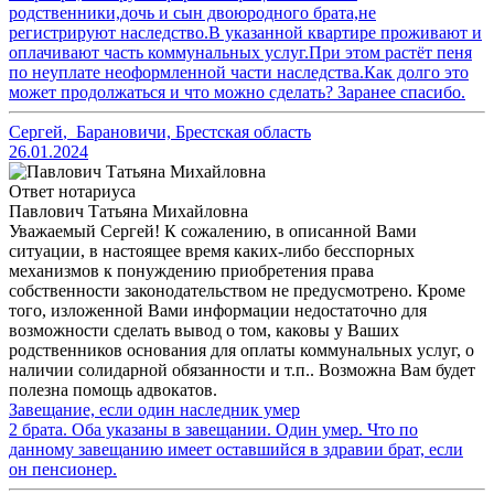
родственники,дочь и сын двоюродного брата,не
регистрируют наследство.В указанной квартире проживают и
оплачивают часть коммунальных услуг.При этом растёт пеня
по неуплате неоформленной части наследства.Как долго это
может продолжаться и что можно сделать? Заранее спасибо.
Сергей
,
Барановичи, Брестская область
26.01.2024
Ответ нотариуса
Павлович Татьяна Михайловна
Уважаемый Сергей! К сожалению, в описанной Вами
ситуации, в настоящее время каких-либо бесспорных
механизмов к понуждению приобретения права
собственности законодательством не предусмотрено. Кроме
того, изложенной Вами информации недостаточно для
возможности сделать вывод о том, каковы у Ваших
родственников основания для оплаты коммунальных услуг, о
наличии солидарной обязанности и т.п.. Возможна Вам будет
полезна помощь адвокатов.
Завещание, если один наследник умер
2 брата. Оба указаны в завещании. Один умер. Что по
данному завещанию имеет оставшийся в здравии брат, если
он пенсионер.