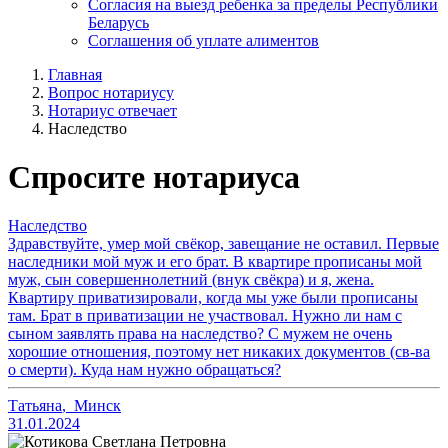
Согласия на выезд ребенка за пределы Республики
Беларусь
Соглашения об уплате алиментов
Главная
Вопрос нотариусу
Нотариус отвечает
Наследство
Спросите нотариуса
Наследство
Здравствуйте, умер мой свёкор, завещание не оставил. Первые
наследники мой муж и его брат. В квартире прописаны мой
муж, сын совершеннолетний (внук свёкра) и я, жена.
Квартиру приватизировали, когда мы уже были прописаны
там. Брат в приватизации не участвовал. Нужно ли нам с
сыном заявлять права на наследство? С мужем не очень
хорошие отношения, поэтому нет никаких документов (св-ва
о смерти). Куда нам нужно обращаться?
Татьяна
,
Минск
31.01.2024