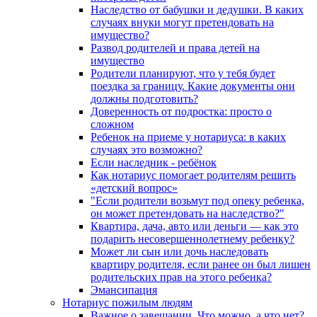
Наследство от бабушки и дедушки. В каких
случаях внуки могут претендовать на
имущество?
Развод родителей и права детей на
имущество
Родители планируют, что у тебя будет
поездка за границу. Какие документы они
должны подготовить?
Доверенность от подростка: просто о
сложном
Ребенок на приеме у нотариуса: в каких
случаях это возможно?
Если наследник - ребёнок
Как нотариус помогает родителям решить
«детский вопрос»
"Если родители возьмут под опеку ребенка,
он может претендовать на наследство?"
Квартира, дача, авто или деньги — как это
подарить несовершеннолетнему ребенку?
Может ли сын или дочь наследовать
квартиру родителя, если ранее он был лишен
родительских прав на этого ребенка?
Эмансипация
Нотариус пожилым людям
Важное о завещании. Что можно, а что нет?