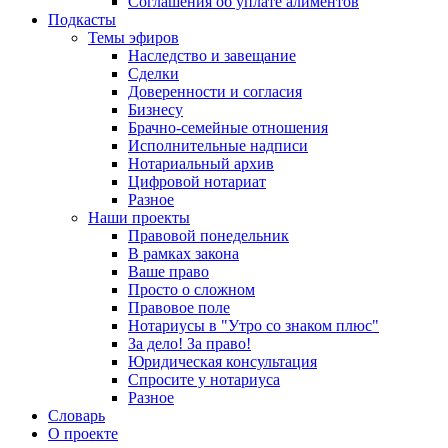
Соглашения об уплате алиментов
Подкасты
Темы эфиров
Наследство и завещание
Сделки
Доверенности и согласия
Бизнесу
Брачно-семейные отношения
Исполнительные надписи
Нотариальный архив
Цифровой нотариат
Разное
Наши проекты
Правовой понедельник
В рамках закона
Ваше право
Просто о сложном
Правовое поле
Нотариусы в "Утро со знаком плюс"
За дело! За право!
Юридическая консультация
Спросите у нотариуса
Разное
Словарь
О проекте