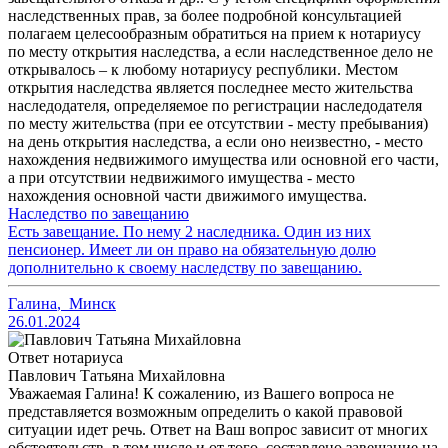
наследственных прав, за более подробной консультацией
полагаем целесообразным обратиться на прием к нотариусу
по месту открытия наследства, а если наследственное дело не
открывалось – к любому нотариусу республики. Местом
открытия наследства является последнее место жительства
наследодателя, определяемое по регистрации наследодателя
по месту жительства (при ее отсутствии - месту пребывания)
на день открытия наследства, а если оно неизвестно, - место
нахождения недвижимого имущества или основной его части,
а при отсутствии недвижимого имущества - место
нахождения основной части движимого имущества.
Наследство по завещанию
Есть завещание. По нему 2 наследника. Один из них
пенсионер. Имеет ли он право на обязательную долю
дополнительно к своему наследству по завещанию.
Галина
,
Минск
26.01.2024
Ответ нотариуса
Павлович Татьяна Михайловна
Уважаемая Галина! К сожалению, из Вашего вопроса не
представляется возможным определить о какой правовой
ситуации идет речь. Ответ на Ваш вопрос зависит от многих
обстоятельств, в том числе и от того, составлено завещание на