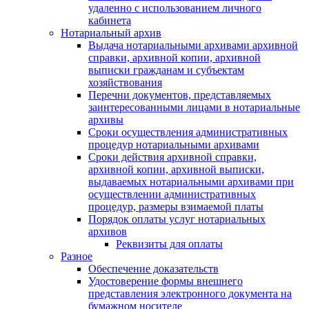
удаленно с использованием личного
кабинета
Нотариальный архив
Выдача нотариальными архивами архивной
справки, архивной копии, архивной
выписки гражданам и субъектам
хозяйствования
Перечни документов, представляемых
заинтересованными лицами в нотариальные
архивы
Сроки осуществления административных
процедур нотариальными архивами
Сроки действия архивной справки,
архивной копии, архивной выписки,
выдаваемых нотариальными архивами при
осуществлении административных
процедур, размеры взимаемой платы
Порядок оплаты услуг нотариальных
архивов
Реквизиты для оплаты
Разное
Обеспечение доказательств
Удостоверение формы внешнего
представления электронного документа на
бумажном носителе