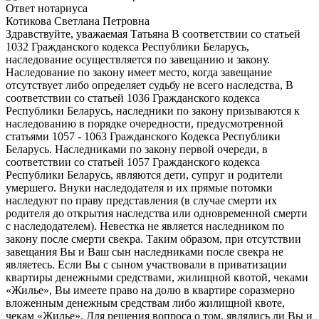
Ответ нотариуса
Котикова Светлана Петровна
Здравствуйте, уважаемая Татьяна В соответствии со статьей
1032 Гражданского кодекса Республики Беларусь,
наследование осуществляется по завещанию и закону.
Наследование по закону имеет место, когда завещание
отсутствует либо определяет судьбу не всего наследства, В
соответствии со статьей 1036 Гражданского кодекса
Республики Беларусь, наследники по закону призываются к
наследованию в порядке очередности, предусмотренной
статьями 1057 - 1063 Гражданского Кодекса Республики
Беларусь. Наследниками по закону первой очереди, в
соответствии со статьей 1057 Гражданского кодекса
Республики Беларусь, являются дети, супруг и родители
умершего. Внуки наследодателя и их прямые потомки
наследуют по праву представления (в случае смерти их
родителя до открытия наследства или одновременной смерти
с наследодателем). Невестка не является наследником по
закону после смерти свекра. Таким образом, при отсутствии
завещания Вы и Ваш сын наследниками после свекра не
являетесь. Если Вы с сыном участвовали в приватизации
квартиры денежными средствами, жилищной квотой, чеками
«Жилье», Вы имеете право на долю в квартире соразмерно
вложенным денежным средствам либо жилищной квоте,
чекам «Жилье». Для решения вопроса о том, являлись ли Вы и