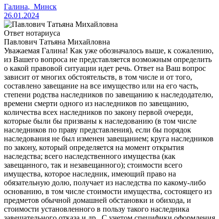
Галина
,
Минск
26.01.2024
Ответ нотариуса
Павлович Татьяна Михайловна
Уважаемая Галина! Как уже обозначалось выше, к сожалению,
из Вашего вопроса не представляется возможным определить
о какой правовой ситуации идет речь. Ответ на Ваш вопрос
зависит от многих обстоятельств, в том числе и от того,
составлено завещание на все имущество или на его часть,
степени родства наследников по завещанию к наследодателю,
времени смерти одного из наследников по завещанию,
количества всех наследников по закону первой очереди,
которые были бы призваны к наследованию (в том числе
наследников по праву представления), если бы порядок
наследования не был изменен завещанием; круга наследников
по закону, который определяется на момент открытия
наследства; всего наследственного имущества (как
завещанного, так и незавещанного); стоимости всего
имущества, которое наследник, имеющий право на
обязательную долю, получает из наследства по какому-либо
основанию, в том числе стоимости имущества, состоящего из
предметов обычной домашней обстановки и обихода, и
стоимости установленного в пользу такого наследника
завещательного отказа и др.. С учетом специфики оформления