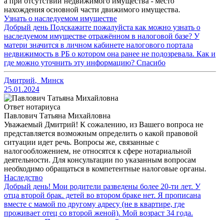
а при отсутствии недвижимого имущества - место
нахождения основной части движимого имущества.
Узнать о наследуемом имуществе
Добрый день Подскажите пожалуйста как можно узнать о
наследуемом имуществе отражённом в налоговой базе? У
матери значится в личном кабинете налогового портала
недвижимость в РБ о котором она ранее не подозревала. Как и
где можно уточнить эту информацию? Спасибо
Дмитрий
,
Минск
25.01.2024
Ответ нотариуса
Павлович Татьяна Михайловна
Уважаемый Дмитрий! К сожалению, из Вашего вопроса не
представляется возможным определить о какой правовой
ситуации идет речь. Вопросы же, связанные с
налогообложением, не относятся к сфере нотариальной
деятельности. Для консультации по указанным вопросам
необходимо обращаться в компетентные налоговые органы.
Наследство
Добрый день! Мои родители разведены более 20-ти лет. У
отца второй брак. детей во втором браке нет. Я прописана
вместе с мамой по другому адресу (не в квартире, где
проживает отец со второй женой). Мой возраст 34 года.