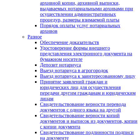
архивной копии, архивной выписки,
выдаваемых нотариальными архивами при
осуществлении административных
процедур, размеры взимаемой платы
Порядок оплаты услуг нотариальных
архивов
Разное
Обеспечение доказательств
Удостоверение формы внешнего
представления электронного документа на
бумажном носителе
Депозит нотариуса
Выезд нотариуса в агрогородок
Выезд нотариуса к заинтересованному лицу
Принятие заявлений граждан и
юридических лиц для осуществления
передачи другим гражданам и юридическим
лицам
Свидетельствование верности перевода
документов с одного языка на другой
Свидетельствование верности копий
документов и выписок из документов, копии
с копии документа
Свидетельствование подлинности подписи
на документе