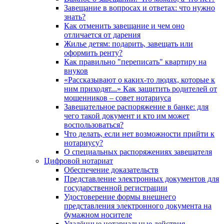
Завещание в вопросах и ответах: что нужно
знать?
Как отменить завещание и чем оно
отличается от дарения
Жилье детям: подарить, завещать или
оформить ренту?
Как правильно "переписать" квартиру на
внуков
«Рассказывают о каких-то людях, которые к
ним приходят...» Как защитить родителей от
мошенников – совет нотариуса
Завещательное распоряжение в банке: для
чего такой документ и кто им может
воспользоваться?
Что делать, если нет возможности прийти к
нотариусу?
О специальных распоряжениях завещателя
Цифровой нотариат
Обеспечение доказательств
Представление электронных документов для
государственной регистрации
Удостоверение формы внешнего
представления электронного документа на
бумажном носителе
Удалённые нотариальные действия