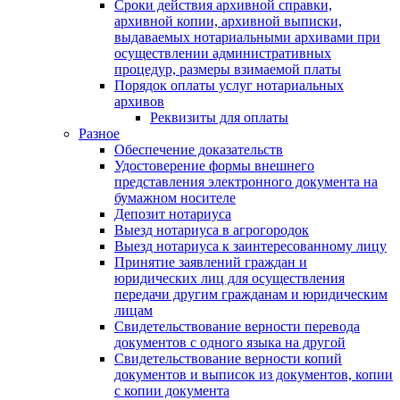
Сроки действия архивной справки,
архивной копии, архивной выписки,
выдаваемых нотариальными архивами при
осуществлении административных
процедур, размеры взимаемой платы
Порядок оплаты услуг нотариальных
архивов
Реквизиты для оплаты
Разное
Обеспечение доказательств
Удостоверение формы внешнего
представления электронного документа на
бумажном носителе
Депозит нотариуса
Выезд нотариуса в агрогородок
Выезд нотариуса к заинтересованному лицу
Принятие заявлений граждан и
юридических лиц для осуществления
передачи другим гражданам и юридическим
лицам
Свидетельствование верности перевода
документов с одного языка на другой
Свидетельствование верности копий
документов и выписок из документов, копии
с копии документа