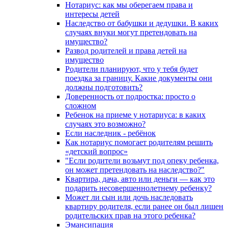
Нотариус: как мы оберегаем права и
интересы детей
Наследство от бабушки и дедушки. В каких
случаях внуки могут претендовать на
имущество?
Развод родителей и права детей на
имущество
Родители планируют, что у тебя будет
поездка за границу. Какие документы они
должны подготовить?
Доверенность от подростка: просто о
сложном
Ребенок на приеме у нотариуса: в каких
случаях это возможно?
Если наследник - ребёнок
Как нотариус помогает родителям решить
«детский вопрос»
"Если родители возьмут под опеку ребенка,
он может претендовать на наследство?"
Квартира, дача, авто или деньги — как это
подарить несовершеннолетнему ребенку?
Может ли сын или дочь наследовать
квартиру родителя, если ранее он был лишен
родительских прав на этого ребенка?
Эмансипация