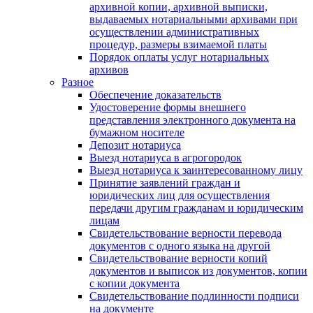
архивной копии, архивной выписки,
выдаваемых нотариальными архивами при
осуществлении административных
процедур, размеры взимаемой платы
Порядок оплаты услуг нотариальных
архивов
Разное
Обеспечение доказательств
Удостоверение формы внешнего
представления электронного документа на
бумажном носителе
Депозит нотариуса
Выезд нотариуса в агрогородок
Выезд нотариуса к заинтересованному лицу
Принятие заявлений граждан и
юридических лиц для осуществления
передачи другим гражданам и юридическим
лицам
Свидетельствование верности перевода
документов с одного языка на другой
Свидетельствование верности копий
документов и выписок из документов, копии
с копии документа
Свидетельствование подлинности подписи
на документе