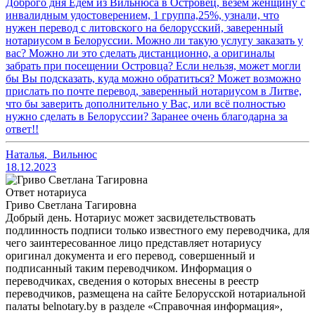
Доброго дня Едем из Вильнюса в Островец, везём женщину с
инвалидным удостоверением, 1 группа,25%, узнали, что
нужен перевод с литовского на белорусский, заверенный
нотариусом в Белоруссии. Можно ли такую услугу заказать у
вас? Можно ли это сделать дистанционно, а оригиналы
забрать при посещении Островца? Если нельзя, может могли
бы Вы подсказать, куда можно обратиться? Может возможно
прислать по почте перевод, заверенный нотариусом в Литве,
что бы заверить дополнительно у Вас, или всё полностью
нужно сделать в Белоруссии? Заранее очень благодарна за
ответ!!
Наталья
,
Вильнюс
18.12.2023
Ответ нотариуса
Гриво Светлана Тагировна
Добрый день. Нотариус может засвидетельствовать
подлинность подписи только известного ему переводчика, для
чего заинтересованное лицо представляет нотариусу
оригинал документа и его перевод, совершенный и
подписанный таким переводчиком. Информация о
переводчиках, сведения о которых внесены в реестр
переводчиков, размещена на сайте Белорусской нотариальной
палаты belnotary.by в разделе «Справочная информация»,