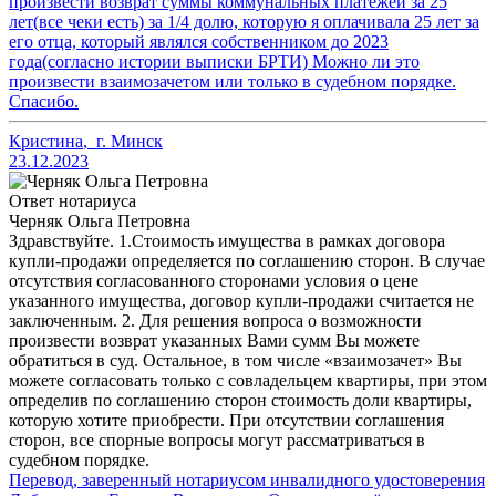
произвести возврат суммы коммунальных платежей за 25
лет(все чеки есть) за 1/4 долю, которую я оплачивала 25 лет за
его отца, который являлся собственником до 2023
года(согласно истории выписки БРТИ) Можно ли это
произвести взаимозачетом или только в судебном порядке.
Спасибо.
Кристина
,
г. Минск
23.12.2023
Ответ нотариуса
Черняк Ольга Петровна
Здравствуйте. 1.Стоимость имущества в рамках договора
купли-продажи определяется по соглашению сторон. В случае
отсутствия согласованного сторонами условия о цене
указанного имущества, договор купли-продажи считается не
заключенным. 2. Для решения вопроса о возможности
произвести возврат указанных Вами сумм Вы можете
обратиться в суд. Остальное, в том числе «взаимозачет» Вы
можете согласовать только с совладельцем квартиры, при этом
определив по соглашению сторон стоимость доли квартиры,
которую хотите приобрести. При отсутствии соглашения
сторон, все спорные вопросы могут рассматриваться в
судебном порядке.
Перевод, заверенный нотариусом инвалидного удостоверения