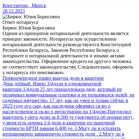
Константин
,
Минск
28.12.2023
Ответ нотариуса
Биркос Юлия Борисовна
Одним из принципов нотариальной деятельности является
принцип законности. Нотариусы при осуществлении
нотариальной деятельности руководствуются Конституцией
Республики Беларусь, Законом Республики Беларусь о
нотариате и нотариальной деятельности и иными актами
законодательства. Оформление кредита на другого человека
не соответствует законодательству. Следовательно, оформить
у нотариуса это невозможно.
Первоочередное право выкупа доли в квартире
День добрый. Имею 3/4доли в однокомнатной
квартире.1/4доля 25 лет принадлежала дяде, который не
оплачивал коммунальные платежи и не пользовался долей, не
содержал имущество. 17 лет, как он умер и только сейчас в
2023 году его сын, как наследник оформил св-во о
наследственое и св-во о регистрации на 1/4долю.Предлодил
выкупить у него долю за 8.500 уе (документа об оценки нет) ,
у меня есть оценка 1/4 доли в квартире по рыночной
стоимости БРТИ равная 6.400 уе. 1.Могу ли я оспорить
неправомерно заввшенную стоимость доли . 2.Млгу ли я