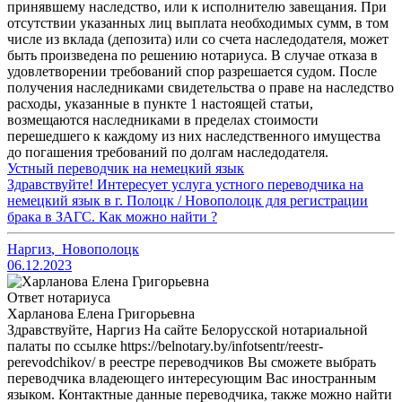
принявшему наследство, или к исполнителю завещания. При
отсутствии указанных лиц выплата необходимых сумм, в том
числе из вклада (депозита) или со счета наследодателя, может
быть произведена по решению нотариуса. В случае отказа в
удовлетворении требований спор разрешается судом. После
получения наследниками свидетельства о праве на наследство
расходы, указанные в пункте 1 настоящей статьи,
возмещаются наследниками в пределах стоимости
перешедшего к каждому из них наследственного имущества
до погашения требований по долгам наследодателя.
Устный переводчик на немецкий язык
Здравствуйте! Интересует услуга устного переводчика на
немецкий язык в г. Полоцк / Новополоцк для регистрации
брака в ЗАГС. Как можно найти ?
Наргиз
,
Новополоцк
06.12.2023
Ответ нотариуса
Харланова Елена Григорьевна
Здравствуйте, Наргиз На сайте Белорусской нотариальной
палаты по ссылке https://belnotary.by/infotsentr/reestr-
perevodchikov/ в реестре переводчиков Вы сможете выбрать
переводчика владеющего интересующим Вас иностранным
языком. Контактные данные переводчика, также можно найти