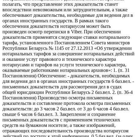
полагать, что представление этих доказательств станет
впоследствии невозможным или затруднительным, а также
обеспечивают доказательства, необходимые для ведения дел в
органах иностранных государств. В рамках такого
обеспечения доказательств нотариусом может быть
произведен осмотр переписки в Viber. При обеспечении
доказательств применятся следующие ставки нотариального
тарифа, установленного Постановлением Совета министров
Республики Беларусь № 1145 от 27.12.2013 «Об утверждении
нотариальных тарифов за совершение нотариальных действий
и оказание услуг правового и технического характера
нотариусами и тарифов на услуги технического характера,
оказываемые работниками нотариальных архивов»: 1. (п. 31
Постановления) Обеспечение: - доказательств, необходимых
для ведения дел в органах иностранных государств 6 баз.вел. -
письменных доказательств для рассмотрения дел в судах
общей юрисдикции Республики Беларусь 2 баз.вел. 2. (п. 36-4
Постановления) Производство осмотра письменных
доказательств и составление протокола осмотра письменных
доказательств: до 3 часов 2 баз.вел. от 3 до 6 часов 4 баз.вел.
свыше 6 часов 6 баз.вел. 3. Закрепление и сохранение
письменных доказательств с применением технических
средств на бумажном носителе, а также изображений,
отражающих последовательность производства нотариусом
действий по доступу к этой информации. 0,5 баз.вел. (за одну