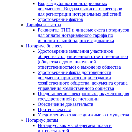
Выдача дубликатов нотариальных
документов. Выдача выписок из реестров
для регистрации нотариальных действий
Удостоверение фактов
Тарифы и льготы
Реквизиты ТНП и лицевые счета нотариусов
для оплаты нотариального тарифа по
исполнительной надписи с должника
Нотариус бизнесу
Удостоверение заявления участников
общества с ограниченной ответственностью
(общества с дополнительной
ответственностью) о выходе из общества
Удостоверение факта достоверности
документа, принятого при создании
хозяйственного общества, документа органа
управления хозяйственного общества
Представление электронных документов для
государственной регистрации
Обеспечение доказательств
Протест векселя
Уведомления о залоге движимого имущества
Нотариус детям
Нотариус: как мы оберегаем права и
интересы детей