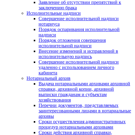
Заявление об отсутствии препятствий к
заключению брака
Исполнительные надписи
Совершение исполнительной надписи
нотариуса
Порядок оспаривания исполнительной
надписи
Порядок отложения совершения
исполнительной надписи
Внесение изменений и исправлений в
исполнительную надпись
Совершение исполнительной надписи
удаленно с использованием личного
кабинета
Нотариальный архив
Выдача нотариальными архивами архивной
справки, архивной копии, архивной
выписки гражданам и субъектам
хозяйствования
Перечни документов, представляемых
заинтересованными лицами в нотариальные
архивы
Сроки осуществления административных
процедур нотариальными архивами
Сроки действия архивной справки,