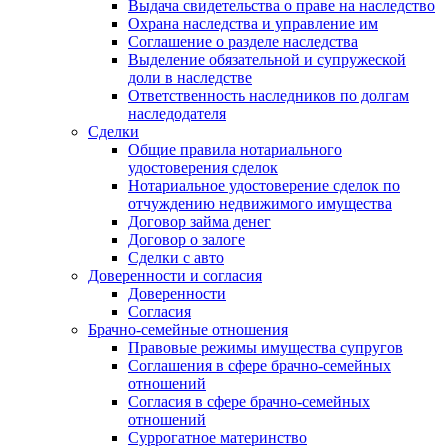
Выдача свидетельства о праве на наследство
Охрана наследства и управление им
Соглашение о разделе наследства
Выделение обязательной и супружеской
доли в наследстве
Ответственность наследников по долгам
наследодателя
Сделки
Общие правила нотариального
удостоверения сделок
Нотариальное удостоверение сделок по
отчуждению недвижимого имущества
Договор займа денег
Договор о залоге
Сделки с авто
Доверенности и согласия
Доверенности
Согласия
Брачно-семейные отношения
Правовые режимы имущества супругов
Соглашения в сфере брачно-семейных
отношений
Согласия в сфере брачно-семейных
отношений
Суррогатное материнство