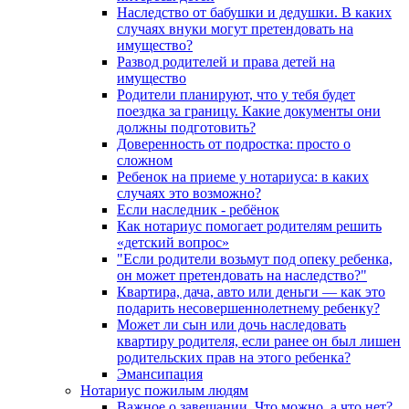
Наследство от бабушки и дедушки. В каких
случаях внуки могут претендовать на
имущество?
Развод родителей и права детей на
имущество
Родители планируют, что у тебя будет
поездка за границу. Какие документы они
должны подготовить?
Доверенность от подростка: просто о
сложном
Ребенок на приеме у нотариуса: в каких
случаях это возможно?
Если наследник - ребёнок
Как нотариус помогает родителям решить
«детский вопрос»
"Если родители возьмут под опеку ребенка,
он может претендовать на наследство?"
Квартира, дача, авто или деньги — как это
подарить несовершеннолетнему ребенку?
Может ли сын или дочь наследовать
квартиру родителя, если ранее он был лишен
родительских прав на этого ребенка?
Эмансипация
Нотариус пожилым людям
Важное о завещании. Что можно, а что нет?