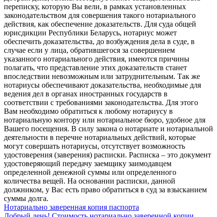
переписку, которую Вы вели, в рамках установленных
законодательством для совершения такого нотариального
действия, как обеспечение доказательств. Для суда общей
юрисдикции Республики Беларусь, нотариус может
обеспечить доказательства, до возбуждения дела в суде, в
случае если у лица, обратившегося за совершением
указанного нотариального действия, имеются причины
полагать, что представление этих доказательств станет
впоследствии невозможным или затруднительным. Так же
нотариусы обеспечивают доказательства, необходимые для
ведения дел в органах иностранных государств в
соответствии с требованиями законодательства. Для этого
Вам необходимо обратиться к любому нотариусу в
нотариальную контору или нотариальное бюро, удобное для
Вашего посещения. В силу закона о нотариате и нотариальной
деятельности в перечне нотариальных действий, которые
могут совершать нотариусы, отсутствует возможность
удостоверения (заверения) расписки. Расписка – это документ
удостоверяющий передачу заемщику заимодавцем
определенной денежной суммы или определенного
количества вещей. На основании расписки, данной
должником, у Вас есть право обратиться в суд за взысканием
суммы долга.
Нотариально заверенная копия паспорта
Добрый день! Стоимость нотариально заверенной копии