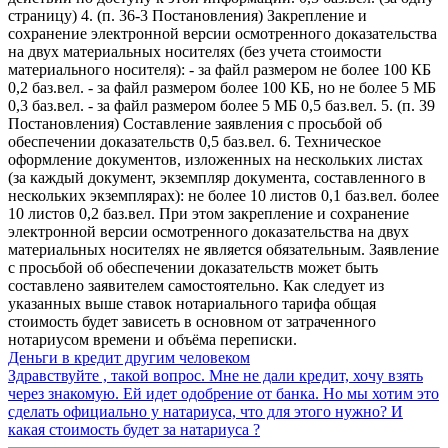
страницу) 4. (п. 36-3 Постановления) Закрепление и
сохранение электронной версии осмотренного доказательства
на двух материальных носителях (без учета стоимости
материального носителя): - за файл размером не более 100 КБ
0,2 баз.вел. - за файл размером более 100 КБ, но не более 5 МБ
0,3 баз.вел. - за файл размером более 5 МБ 0,5 баз.вел. 5. (п. 39
Постановления) Составление заявления с просьбой об
обеспечении доказательств 0,5 баз.вел. 6. Техническое
оформление документов, изложенных на нескольких листах
(за каждый документ, экземпляр документа, составленного в
нескольких экземплярах): не более 10 листов 0,1 баз.вел. более
10 листов 0,2 баз.вел. При этом закрепление и сохранение
электронной версии осмотренного доказательства на двух
материальных носителях не является обязательным. Заявление
с просьбой об обеспечении доказательств может быть
составлено заявителем самостоятельно. Как следует из
указанных выше ставок нотариального тарифа общая
стоимость будет зависеть в основном от затраченного
нотариусом времени и объёма переписки.
Деньги в кредит другим человеком
Здравствуйте , такой вопрос. Мне не дали кредит, хочу взять
через знакомую. Ей идет одобрение от банка. Но мы хотим это
сделать официально у натариуса, что для этого нужно? И
какая стоимость будет за натариуса ?