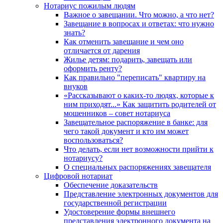
Нотариус пожилым людям
Важное о завещании. Что можно, а что нет?
Завещание в вопросах и ответах: что нужно
знать?
Как отменить завещание и чем оно
отличается от дарения
Жилье детям: подарить, завещать или
оформить ренту?
Как правильно "переписать" квартиру на
внуков
«Рассказывают о каких-то людях, которые к
ним приходят...» Как защитить родителей от
мошенников – совет нотариуса
Завещательное распоряжение в банке: для
чего такой документ и кто им может
воспользоваться?
Что делать, если нет возможности прийти к
нотариусу?
О специальных распоряжениях завещателя
Цифровой нотариат
Обеспечение доказательств
Представление электронных документов для
государственной регистрации
Удостоверение формы внешнего
представления электронного документа на