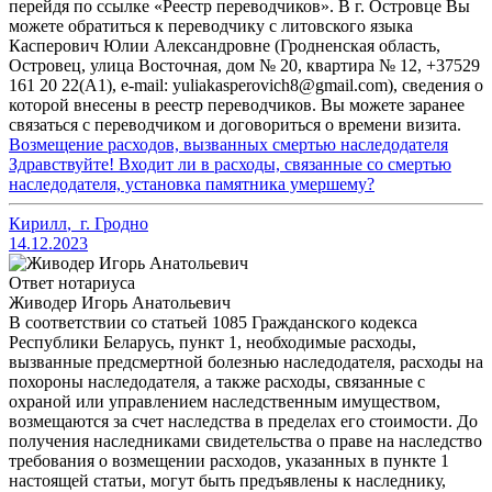
перейдя по ссылке «Реестр переводчиков». В г. Островце Вы
можете обратиться к переводчику с литовского языка
Касперович Юлии Александровне (Гродненская область,
Островец, улица Восточная, дом № 20, квартира № 12, +37529
161 20 22(А1), e-mail: yuliakasperovich8@gmail.com), сведения о
которой внесены в реестр переводчиков. Вы можете заранее
связаться с переводчиком и договориться о времени визита.
Возмещение расходов, вызванных смертью наследодателя
Здравствуйте! Входит ли в расходы, связанные со смертью
наследодателя, установка памятника умершему?
Кирилл
,
г. Гродно
14.12.2023
Ответ нотариуса
Живодер Игорь Анатольевич
В соответствии со статьей 1085 Гражданского кодекса
Республики Беларусь, пункт 1, необходимые расходы,
вызванные предсмертной болезнью наследодателя, расходы на
похороны наследодателя, а также расходы, связанные с
охраной или управлением наследственным имуществом,
возмещаются за счет наследства в пределах его стоимости. До
получения наследниками свидетельства о праве на наследство
требования о возмещении расходов, указанных в пункте 1
настоящей статьи, могут быть предъявлены к наследнику,