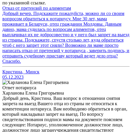
по указанной ссылке.
Отказ от претензий по алиментам
Добрый вечер. Подскажите пожалуйста, можно ли со своим
вопросом обратиться к нотариусу. Мне 30 лет, мама
проживает в Беларуси, отец гражданин Молдовы. Давным
давно, мама судилась по вопросам алиментов, отец
выплачивал их не добросовестно и у него был запрет на выезд
из страны. Подскажите, спустя столько лет, куда обратиться
чтоб с него запрет этот сняли? Возможно ли маме просто
написать отказ от претензий у нотариуса , заверить подпись, и
отправить судебному приставу который ведет дело отца?
Спасибо.
Кристина
,
Минск
05.12.2023
Ответ нотариуса
Харланова Елена Григорьевна
Добрый день, Кристина. Ваш вопрос в отношении снятия
запрета на выезд Вашего отца из страны не относиться к
компетенции нотариуса. Вам необходимо обратиться в орган,
который накладывал запрет на выезд. По вопросу
свидетельствования подписи мамы на документе поясняем
следующее: Нотариус, уполномоченное должностное лицо,
должностное лицо загранучреждения свидетельствуют