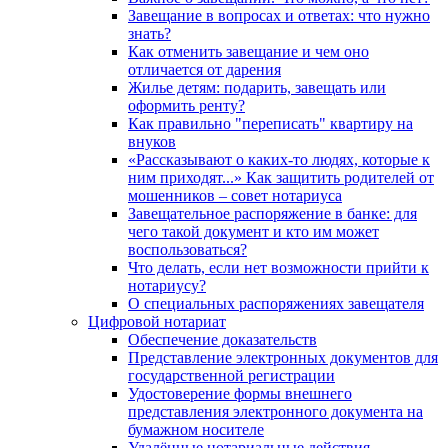
Завещание в вопросах и ответах: что нужно
знать?
Как отменить завещание и чем оно
отличается от дарения
Жилье детям: подарить, завещать или
оформить ренту?
Как правильно "переписать" квартиру на
внуков
«Рассказывают о каких-то людях, которые к
ним приходят...» Как защитить родителей от
мошенников – совет нотариуса
Завещательное распоряжение в банке: для
чего такой документ и кто им может
воспользоваться?
Что делать, если нет возможности прийти к
нотариусу?
О специальных распоряжениях завещателя
Цифровой нотариат
Обеспечение доказательств
Представление электронных документов для
государственной регистрации
Удостоверение формы внешнего
представления электронного документа на
бумажном носителе
Удалённые нотариальные действия