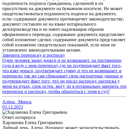
подлинность подписи гражданина, сделанной в их
присутствии на документе на бумажном носителе. Не может
свидетельствоваться подлинность подписи на документе,
если: содержание документа противоречит законодательству;
документ составлен не на языке нотариального
делопроизводства и не имеет надлежащим образом
оформленного перевода; содержание документа представляет
собой изложение сделки; содержание документа представляет
собой изложение свидетельских показаний, если иное не
установлено законодательными актами.
Заверить переписку и росписку
Один человек занял деньги и не возвращает. на протяжении
года я веду с ним переписку где он подтверждает факт того,
что взял деньги, подтверждает сумму и что не возвращает. в
переписке так же сам сбрасывает свои паспортные данные и
подтверждает факт того, что он писал расписку. расписка у
меня на руках, срок истек. могу ли я нотариально заверить эти
переписки и расписку, чтобы обратиться с этим в суд?
Алёна
,
Минск
03.12.2023
Ответ нотариуса
Харланова Елена Григорьевна
Добрый день, Алена. Нотариус может засвидетельствовать