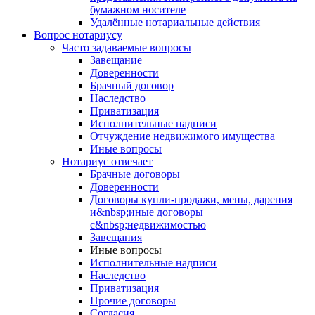
бумажном носителе
Удалённые нотариальные действия
Вопрос нотариусу
Часто задаваемые вопросы
Завещание
Доверенности
Брачный договор
Наследство
Приватизация
Исполнительные надписи
Отчуждение недвижимого имущества
Иные вопросы
Нотариус отвечает
Брачные договоры
Доверенности
Договоры купли-продажи, мены, дарения
и&nbsp;иные договоры
с&nbsp;недвижимостью
Завещания
Иные вопросы
Исполнительные надписи
Наследство
Приватизация
Прочие договоры
Согласия