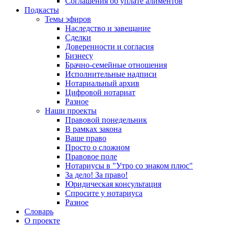
Соглашения об уплате алиментов
Подкасты
Темы эфиров
Наследство и завещание
Сделки
Доверенности и согласия
Бизнесу
Брачно-семейные отношения
Исполнительные надписи
Нотариальный архив
Цифровой нотариат
Разное
Наши проекты
Правовой понедельник
В рамках закона
Ваше право
Просто о сложном
Правовое поле
Нотариусы в "Утро со знаком плюс"
За дело! За право!
Юридическая консультация
Спросите у нотариуса
Разное
Словарь
О проекте