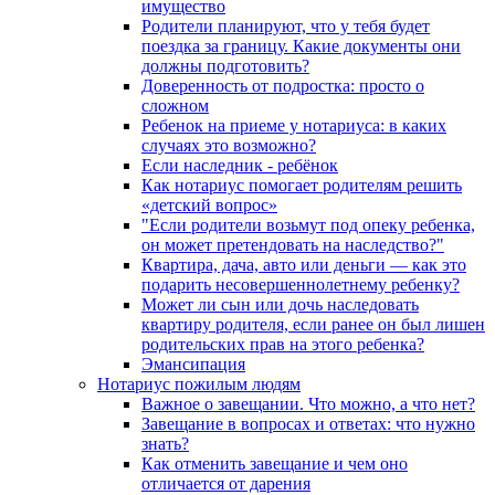
имущество
Родители планируют, что у тебя будет
поездка за границу. Какие документы они
должны подготовить?
Доверенность от подростка: просто о
сложном
Ребенок на приеме у нотариуса: в каких
случаях это возможно?
Если наследник - ребёнок
Как нотариус помогает родителям решить
«детский вопрос»
"Если родители возьмут под опеку ребенка,
он может претендовать на наследство?"
Квартира, дача, авто или деньги — как это
подарить несовершеннолетнему ребенку?
Может ли сын или дочь наследовать
квартиру родителя, если ранее он был лишен
родительских прав на этого ребенка?
Эмансипация
Нотариус пожилым людям
Важное о завещании. Что можно, а что нет?
Завещание в вопросах и ответах: что нужно
знать?
Как отменить завещание и чем оно
отличается от дарения