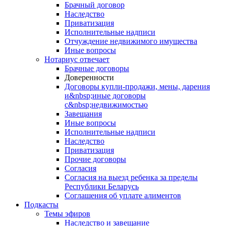
Брачный договор
Наследство
Приватизация
Исполнительные надписи
Отчуждение недвижимого имущества
Иные вопросы
Нотариус отвечает
Брачные договоры
Доверенности
Договоры купли-продажи, мены, дарения
и&nbsp;иные договоры
с&nbsp;недвижимостью
Завещания
Иные вопросы
Исполнительные надписи
Наследство
Приватизация
Прочие договоры
Согласия
Согласия на выезд ребенка за пределы
Республики Беларусь
Соглашения об уплате алиментов
Подкасты
Темы эфиров
Наследство и завещание