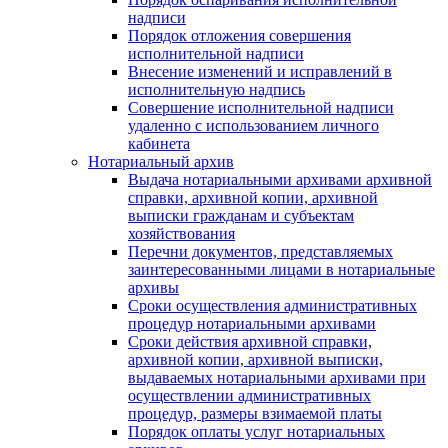
надписи
Порядок отложения совершения
исполнительной надписи
Внесение изменений и исправлений в
исполнительную надпись
Совершение исполнительной надписи
удаленно с использованием личного
кабинета
Нотариальный архив
Выдача нотариальными архивами архивной
справки, архивной копии, архивной
выписки гражданам и субъектам
хозяйствования
Перечни документов, представляемых
заинтересованными лицами в нотариальные
архивы
Сроки осуществления административных
процедур нотариальными архивами
Сроки действия архивной справки,
архивной копии, архивной выписки,
выдаваемых нотариальными архивами при
осуществлении административных
процедур, размеры взимаемой платы
Порядок оплаты услуг нотариальных