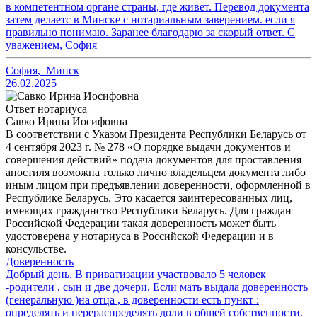
в компетентном органе страны, где живет. Перевод документа
затем делаетс в Минске с нотариальным заверением. если я
правильно понимаю. Заранее благодарю за скорый ответ. С
уважением, София
София
,
Минск
26.02.2025
Ответ нотариуса
Савко Ирина Иосифовна
В соответствии с Указом Президента Республики Беларусь от
4 сентября 2023 г. № 278 «О порядке выдачи документов и
совершения действий» подача документов для проставления
апостиля возможна только лично владельцем документа либо
иным лицом при предъявлении доверенности, оформленной в
Республике Беларусь. Это касается заинтересованных лиц,
имеющих гражданство Республики Беларусь. Для граждан
Российской Федерации такая доверенность может быть
удостоверена у нотариуса в Российской Федерации и в
консульстве.
Доверенность
Добрый день. В приватизации участвовало 5 человек
-родители , сын и две дочери. Если мать выдала доверенность
(генеральную )на отца , в доверенности есть пункт :
определять и перераспределять доли в общей собственности.