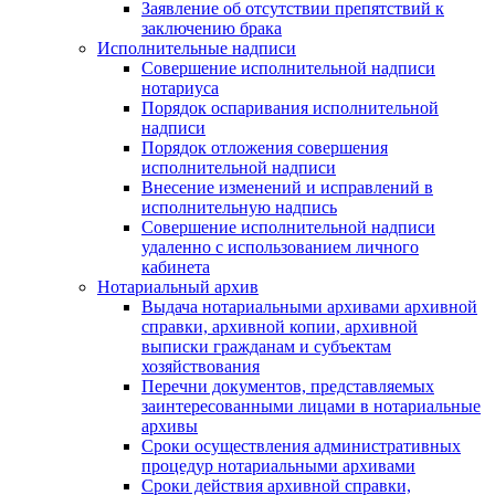
Заявление об отсутствии препятствий к
заключению брака
Исполнительные надписи
Совершение исполнительной надписи
нотариуса
Порядок оспаривания исполнительной
надписи
Порядок отложения совершения
исполнительной надписи
Внесение изменений и исправлений в
исполнительную надпись
Совершение исполнительной надписи
удаленно с использованием личного
кабинета
Нотариальный архив
Выдача нотариальными архивами архивной
справки, архивной копии, архивной
выписки гражданам и субъектам
хозяйствования
Перечни документов, представляемых
заинтересованными лицами в нотариальные
архивы
Сроки осуществления административных
процедур нотариальными архивами
Сроки действия архивной справки,