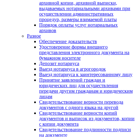
архивной копии, архивной выписки,
выдаваемых нотариальными архивами при
осуществлении административных
процедур, размеры взимаемой платы
Порядок оплаты услуг нотариальных
архивов
Разное
Обеспечение доказательств
Удостоверение формы внешнего
представления электронного документа на
бумажном носителе
Депозит нотариуса
Выезд нотариуса в агрогородок
Выезд нотариуса к заинтересованному лицу
Принятие заявлений граждан и
юридических лиц для осуществления
передачи другим гражданам и юридическим
лицам
Свидетельствование верности перевода
документов с одного языка на другой
Свидетельствование верности копий
документов и выписок из документов, копии
с копии документа
Свидетельствование подлинности подписи
на документе