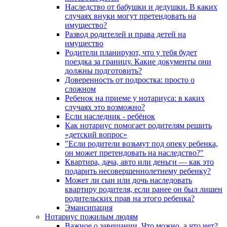
Наследство от бабушки и дедушки. В каких
случаях внуки могут претендовать на
имущество?
Развод родителей и права детей на
имущество
Родители планируют, что у тебя будет
поездка за границу. Какие документы они
должны подготовить?
Доверенность от подростка: просто о
сложном
Ребенок на приеме у нотариуса: в каких
случаях это возможно?
Если наследник - ребёнок
Как нотариус помогает родителям решить
«детский вопрос»
"Если родители возьмут под опеку ребенка,
он может претендовать на наследство?"
Квартира, дача, авто или деньги — как это
подарить несовершеннолетнему ребенку?
Может ли сын или дочь наследовать
квартиру родителя, если ранее он был лишен
родительских прав на этого ребенка?
Эмансипация
Нотариус пожилым людям
Важное о завещании. Что можно, а что нет?