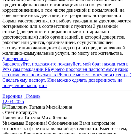
кредитно-финансовых организациях и на получение
корреспонденции, в том числе денежной и посылочной, на
совершение иных действий, не требующих нотариальной
формы удостоверения, по выбору гражданина удостоверяются
нотариально или в соответствии с пунктом 3 указанной
статьи (доверенности приравненные к нотариально
удостоверенным) либо организацией, в которой доверитель
работает или учится, организацией, осуществляющей
эксплуатацию жилищного фонда и (или) предоставляющей
жилищно-коммунальные услуги, по месту его жительства.
Довереность
Здравствуйте, подскажите пожалуйста мой брат находиться в
РФ ( сам гражданин РБ)у него просрочен паспорт ему нужно
его поменять но въехать в РБ он не может , могу ли я ( сестра )
Сделать ему паспорт. Или можно сделать доверенность на
получение паспорта ?
Вероника
,
Гомель
12.03.2025
Ответ нотариуса
Павлович Татьяна Михайловна
Уважаемая Вероника! Обозначенные Вами вопросы не
относятся к сфере нотариальной деятельности. Вместе с тем,
обращаем Ваше внимание, паспорт - один из немногих