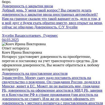
бюро.
Доверенность о закрытии ввоза
Добрый день. У меня такой вопрос? Вы сможете делать
доверенность о закрытие ввоза иностранных автомобилей?
Нам на границе сказали что такой вариант есть, дело в том, я
и мой друг е будем ехать обратно вместе, ввоз открыт на меня,
сейчас не обходимо Доверенность. С/У Хусейн
Хусейн Вахарсолтаевич
,
Гудермес
04.03.2025
Ответ нотариуса
Конч Ирина Викторовна
Нотариус удостоверяет доверенность на приобретение,
перегон и постановку на учет транспортного средства. Для
оформления доверенности, Вы можете обратиться к любому
нотариусу
Доверенность на проставление апостиля
Здравствуйте. Моему сыну надо поставить апостиль на
свидетельство о рождении. Он гражданин России, родился в
Минске, живет в ЕС. Может ли он выписать мне, гражданке
РБ, доверенность на оформление апостиля в МИД РБ, заверив
ее в Консульстве РФ в стране проживания (там апостиль на
доверенность не ставят). Или же он должен оформить эту
доверенность у местного нотариуса с проставлением апостиля