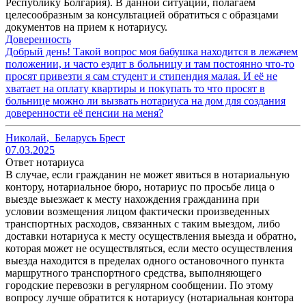
Республику Болгария). В данной ситуации, полагаем
целесообразным за консультацией обратиться с образцами
документов на прием к нотариусу.
Доверенность
Добрый день! Такой вопрос моя бабушка находится в лежачем
положении, и часто ездит в больницу и там постоянно что-то
просят привезти я сам студент и стипендия малая. И её не
хватает на оплату квартиры и покупать то что просят в
больнице можно ли вызвать нотариуса на дом для создания
доверенности её пенсии на меня?
Николай
,
Беларусь Брест
07.03.2025
Ответ нотариуса
В случае, если гражданин не может явиться в нотариальную
контору, нотариальное бюро, нотариус по просьбе лица о
выезде выезжает к месту нахождения гражданина при
условии возмещения лицом фактически произведенных
транспортных расходов, связанных с таким выездом, либо
доставки нотариуса к месту осуществления выезда и обратно,
которая может не осуществляться, если место осуществления
выезда находится в пределах одного остановочного пункта
маршрутного транспортного средства, выполняющего
городские перевозки в регулярном сообщении. По этому
вопросу лучше обратится к нотариусу (нотариальная контора