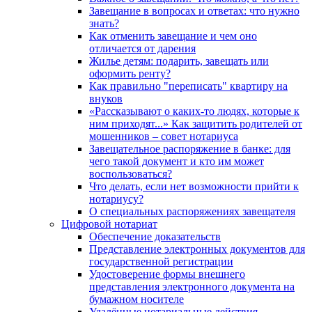
Завещание в вопросах и ответах: что нужно
знать?
Как отменить завещание и чем оно
отличается от дарения
Жилье детям: подарить, завещать или
оформить ренту?
Как правильно "переписать" квартиру на
внуков
«Рассказывают о каких-то людях, которые к
ним приходят...» Как защитить родителей от
мошенников – совет нотариуса
Завещательное распоряжение в банке: для
чего такой документ и кто им может
воспользоваться?
Что делать, если нет возможности прийти к
нотариусу?
О специальных распоряжениях завещателя
Цифровой нотариат
Обеспечение доказательств
Представление электронных документов для
государственной регистрации
Удостоверение формы внешнего
представления электронного документа на
бумажном носителе
Удалённые нотариальные действия