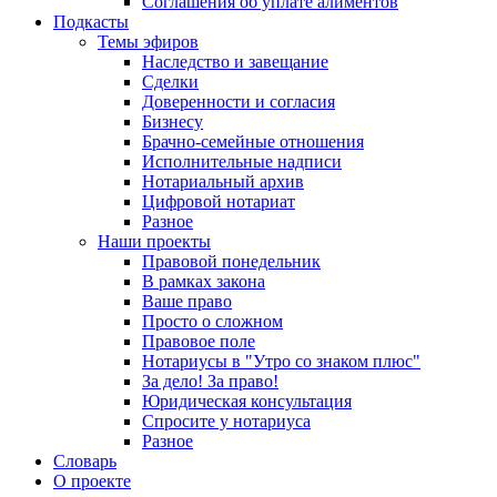
Соглашения об уплате алиментов
Подкасты
Темы эфиров
Наследство и завещание
Сделки
Доверенности и согласия
Бизнесу
Брачно-семейные отношения
Исполнительные надписи
Нотариальный архив
Цифровой нотариат
Разное
Наши проекты
Правовой понедельник
В рамках закона
Ваше право
Просто о сложном
Правовое поле
Нотариусы в "Утро со знаком плюс"
За дело! За право!
Юридическая консультация
Спросите у нотариуса
Разное
Словарь
О проекте