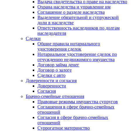
Выдача свидетельства о праве на наследство
Охрана наследства и управление им
Соглашение о разделе наследства
Выделение обязательной и супружеской
доли в наследстве
Ответственность наследников по долгам
наследодателя
Сделки
Общие правила нотариального
удостоверения сделок
Нотариальное удостоверение сделок по
отчуждению недвижимого имущества
Договор займа денег
Договор о залоге
Сделки с авто
Доверенности и согласия
Доверенности
Согласия
Брачно-семейные отношения
Правовые режимы имущества супругов
Соглашения в сфере брачно-семейных
отношений
Согласия в сфере брачно-семейных
отношений
Суррогатное материнство