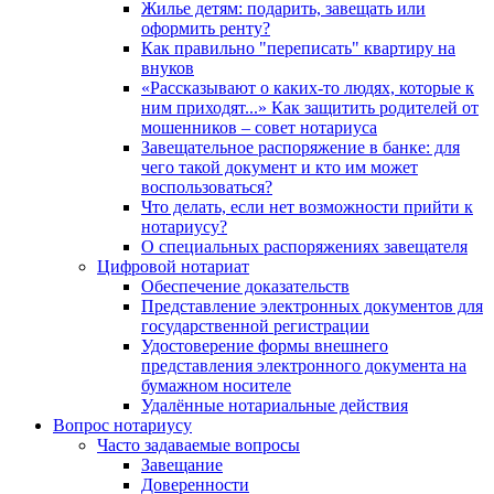
Жилье детям: подарить, завещать или
оформить ренту?
Как правильно "переписать" квартиру на
внуков
«Рассказывают о каких-то людях, которые к
ним приходят...» Как защитить родителей от
мошенников – совет нотариуса
Завещательное распоряжение в банке: для
чего такой документ и кто им может
воспользоваться?
Что делать, если нет возможности прийти к
нотариусу?
О специальных распоряжениях завещателя
Цифровой нотариат
Обеспечение доказательств
Представление электронных документов для
государственной регистрации
Удостоверение формы внешнего
представления электронного документа на
бумажном носителе
Удалённые нотариальные действия
Вопрос нотариусу
Часто задаваемые вопросы
Завещание
Доверенности