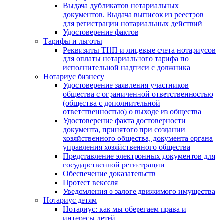
Выдача дубликатов нотариальных
документов. Выдача выписок из реестров
для регистрации нотариальных действий
Удостоверение фактов
Тарифы и льготы
Реквизиты ТНП и лицевые счета нотариусов
для оплаты нотариального тарифа по
исполнительной надписи с должника
Нотариус бизнесу
Удостоверение заявления участников
общества с ограниченной ответственностью
(общества с дополнительной
ответственностью) о выходе из общества
Удостоверение факта достоверности
документа, принятого при создании
хозяйственного общества, документа органа
управления хозяйственного общества
Представление электронных документов для
государственной регистрации
Обеспечение доказательств
Протест векселя
Уведомления о залоге движимого имущества
Нотариус детям
Нотариус: как мы оберегаем права и
интересы детей