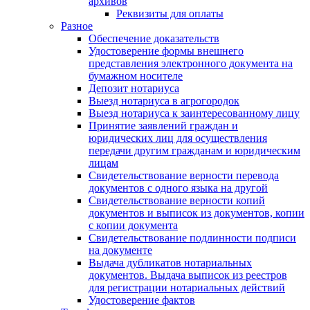
архивов
Реквизиты для оплаты
Разное
Обеспечение доказательств
Удостоверение формы внешнего
представления электронного документа на
бумажном носителе
Депозит нотариуса
Выезд нотариуса в агрогородок
Выезд нотариуса к заинтересованному лицу
Принятие заявлений граждан и
юридических лиц для осуществления
передачи другим гражданам и юридическим
лицам
Свидетельствование верности перевода
документов с одного языка на другой
Свидетельствование верности копий
документов и выписок из документов, копии
с копии документа
Свидетельствование подлинности подписи
на документе
Выдача дубликатов нотариальных
документов. Выдача выписок из реестров
для регистрации нотариальных действий
Удостоверение фактов