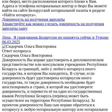
или бюро), место расположения которого ближе к Вам.
Адреса и телефоны нотариальных контор и бюро Вы можете
найти на сайте Белорусской нотариальной палаты в разделе
«Найти нотариуса».
Довереность на получения зарплаты
Злравствуйте как можно сделать довереность на получения
зарплаты сыну
Лена
,
Я гражданинк,Беларусии но нахожусь сейчас в Турции
06.03.2025
Ответ нотариуса
Сидорчик Ольга Викторовна
Доверенность Вы вправе удостоверить в дипломатическом
представительстве или консульском учреждении Республики
Беларусь за границей, либо у любого нотариуса иного
государства, в котором Вы находитесь. В случае, если
доверенность будет удостоверена нотариусом иного
государства, то такую доверенность необходимо будет
апостилировать в стране, в которой вы удостоверите
доверенность, и перевести её на один из государственных
языков Республики Беларусь (перевод может быть
осуществлен на территории Республики Беларусь). За
проектом доверенности Ваш сын вправе обратиться к
нотариусу в любую нотариальную контору или нотариальное