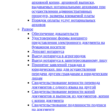
архивной копии, архивной выписки,
выдаваемых нотариальными архивами при
осуществлении административных
процедур, размеры взимаемой платы
Порядок оплаты услуг нотариальных
архивов
Разное
Обеспечение доказательств
Удостоверение формы внешнего
представления электронного документа на
бумажном носителе
Депозит нотариуса
Выезд нотариуса в агрогородок
Выезд нотариуса к заинтересованному лицу
Принятие заявлений граждан и
юридических лиц для осуществления
передачи другим гражданам и юридическим
лицам
Свидетельствование верности перевода
документов с одного языка на другой
Свидетельствование верности копий
документов и выписок из документов, копии
с копии документа
Свидетельствование подлинности подписи
на документе