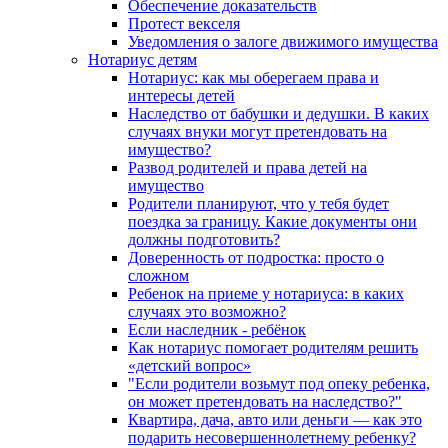
Обеспечение доказательств
Протест векселя
Уведомления о залоге движимого имущества
Нотариус детям
Нотариус: как мы оберегаем права и
интересы детей
Наследство от бабушки и дедушки. В каких
случаях внуки могут претендовать на
имущество?
Развод родителей и права детей на
имущество
Родители планируют, что у тебя будет
поездка за границу. Какие документы они
должны подготовить?
Доверенность от подростка: просто о
сложном
Ребенок на приеме у нотариуса: в каких
случаях это возможно?
Если наследник - ребёнок
Как нотариус помогает родителям решить
«детский вопрос»
"Если родители возьмут под опеку ребенка,
он может претендовать на наследство?"
Квартира, дача, авто или деньги — как это
подарить несовершеннолетнему ребенку?