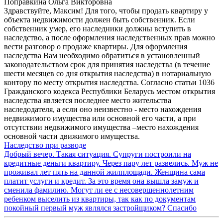
Поправкина Ольга Викторовна
Здравствуйте, Максим! Для того, чтобы продать квартиру у
объекта недвижимости должен быть собственник. Если
собственник умер, его наследники должны вступить в
наследство, а после оформления наследственных прав можно
вести разговор о продаже квартиры. Для оформления
наследства Вам необходимо обратиться в установленный
законодательством срок для принятия наследства (в течение
шести месяцев со дня открытия наследства) в нотариальную
контору по месту открытия наследства. Согласно статьи 1036
Гражданского кодекса Республики Беларусь местом открытия
наследства является последнее место жительства
наследодателя, а если оно неизвестно - место нахождения
недвижимого имущества или основной его части, а при
отсутствии недвижимого имущества –место нахождения
основной части движимого имущества.
Наследство при разводе
Добрый вечер. Такая ситуация. Супруги построили на
кредитные деньги квартиру. Через пару лет развелись. Муж не
проживал лет пять на данной жилплощади. Женщина сама
платит услуги и кредит. За это время она вышла замуж и
сменила фамилию. Могут ли ее с несовершеннолетним
ребенком выселить из квартиры, так как по документам
покойный первый муж являлся застройщиком? Спасибо