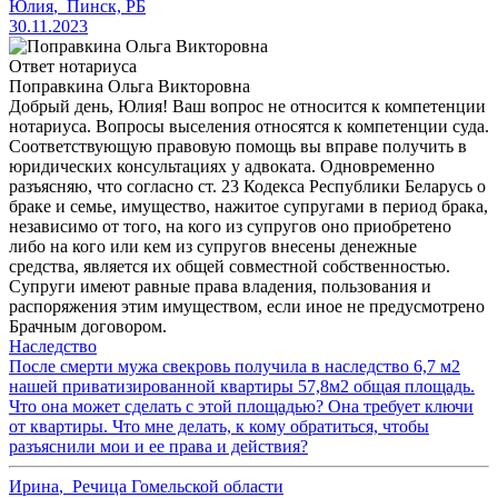
Юлия
,
Пинск, РБ
30.11.2023
Ответ нотариуса
Поправкина Ольга Викторовна
Добрый день, Юлия! Ваш вопрос не относится к компетенции
нотариуса. Вопросы выселения относятся к компетенции суда.
Соответствующую правовую помощь вы вправе получить в
юридических консультациях у адвоката. Одновременно
разъясняю, что согласно ст. 23 Кодекса Республики Беларусь о
браке и семье, имущество, нажитое супругами в период брака,
независимо от того, на кого из супругов оно приобретено
либо на кого или кем из супругов внесены денежные
средства, является их общей совместной собственностью.
Супруги имеют равные права владения, пользования и
распоряжения этим имуществом, если иное не предусмотрено
Брачным договором.
Наследство
После смерти мужа свекровь получила в наследство 6,7 м2
нашей приватизированной квартиры 57,8м2 общая площадь.
Что она может сделать с этой площадью? Она требует ключи
от квартиры. Что мне делать, к кому обратиться, чтобы
разъяснили мои и ее права и действия?
Ирина
,
Речица Гомельской области