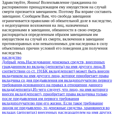
Здравствуйте, Янина! Волеизъявление гражданина по
распоряжению принадлежащим ему имуществом на случай
смерти признается завещанием. Поэтому Вы вправе составить
завещание. Сообщаем Вам, что свобода завещания
ограничивается правилами об обязательной доле в наследстве,
о недопущении возложения на лиц, назначенных
наследниками в завещании, обязанности в свою очередь
распорядиться определенным образом завещанным им
имуществом на случай их смерти, включения в завещание
противоправных или невыполнимых для наследника в силу
объективных причин условий его поведения для получения
наследства.
наследство
Добрый день.Наследование денежных средств, внесенных
гражданином во вклады (депозиты) на имя другого лица.В
соответствии со ст. 191БК вклад(депозит) может быть внесен
вкладчиком на имя другого лица, которое приобретает права
вкладчика со дня предъявления им вкладополучателю первого
требования,основанного на правах в отношении данного
вклада(депозита).Из чего следует, что лицо, на имя которого
внесен вклад(депозит), приобретает права вкладчика только
после предъявления им первого требования
вкладополучателю при его жизни. Если такое требование
лицом не предъявлено, то денежные средства, хранящиеся во
вкладах (депозитах) внесенных наследодателем на имя других