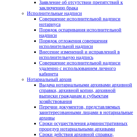
Заявление об отсутствии препятствий к
заключению брака
Исполнительные надписи
Совершение исполнительной надписи
нотариуса
Порядок оспаривания исполнительной
надписи
Порядок отложения совершения
исполнительной надписи
Внесение изменений и исправлений в
исполнительную надпись
Совершение исполнительной надписи
удаленно с использованием личного
кабинета
Нотариальный архив
Выдача нотариальными архивами архивной
справки, архивной копии, архивной
выписки гражданам и субъектам
хозяйствования
Перечни документов, представляемых
заинтересованными лицами в нотариальные
архивы
Сроки осуществления административных
процедур нотариальными архивами
Сроки действия архивной справки,