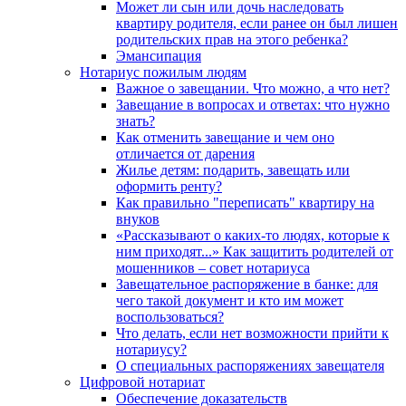
Может ли сын или дочь наследовать
квартиру родителя, если ранее он был лишен
родительских прав на этого ребенка?
Эмансипация
Нотариус пожилым людям
Важное о завещании. Что можно, а что нет?
Завещание в вопросах и ответах: что нужно
знать?
Как отменить завещание и чем оно
отличается от дарения
Жилье детям: подарить, завещать или
оформить ренту?
Как правильно "переписать" квартиру на
внуков
«Рассказывают о каких-то людях, которые к
ним приходят...» Как защитить родителей от
мошенников – совет нотариуса
Завещательное распоряжение в банке: для
чего такой документ и кто им может
воспользоваться?
Что делать, если нет возможности прийти к
нотариусу?
О специальных распоряжениях завещателя
Цифровой нотариат
Обеспечение доказательств