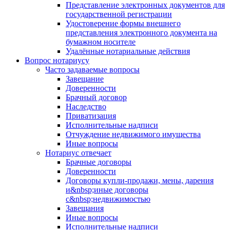
Представление электронных документов для
государственной регистрации
Удостоверение формы внешнего
представления электронного документа на
бумажном носителе
Удалённые нотариальные действия
Вопрос нотариусу
Часто задаваемые вопросы
Завещание
Доверенности
Брачный договор
Наследство
Приватизация
Исполнительные надписи
Отчуждение недвижимого имущества
Иные вопросы
Нотариус отвечает
Брачные договоры
Доверенности
Договоры купли-продажи, мены, дарения
и&nbsp;иные договоры
с&nbsp;недвижимостью
Завещания
Иные вопросы
Исполнительные надписи