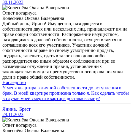
30.11.2023
Ответ нотариуса
Колеснёва Оксана Валерьевна
Добрый день, Ирина! Имущество, находящееся в
собственности двух или нескольких лиц, принадлежит им на
праве общей собственности. Распоряжение имуществом,
находящимся в долевой собственности, осуществляется по
соглашению всех его участников. Участник долевой
собственности вправе по своему усмотрению продать,
подарить, завещать, сдать в залог свою долю либо
распорядиться ею иным образом с соблюдением при ее
возмездном отчуждении правил, установленных
законодательством для преимущественного права покупки
доли в праве общей собственности.
Наследство
У меня квартира в личной собственности до вступления в
брак. В моей квартире прописана только я. Как сделать чтобы
в случае моей смерти квартира досталась сыну?
Янина
,
Брест
29.11.2023
Ответ нотариуса
Колеснёва Оксана Валерьевна