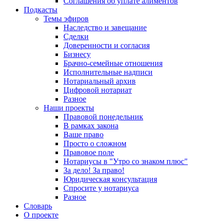
Соглашения об уплате алиментов
Подкасты
Темы эфиров
Наследство и завещание
Сделки
Доверенности и согласия
Бизнесу
Брачно-семейные отношения
Исполнительные надписи
Нотариальный архив
Цифровой нотариат
Разное
Наши проекты
Правовой понедельник
В рамках закона
Ваше право
Просто о сложном
Правовое поле
Нотариусы в "Утро со знаком плюс"
За дело! За право!
Юридическая консультация
Спросите у нотариуса
Разное
Словарь
О проекте