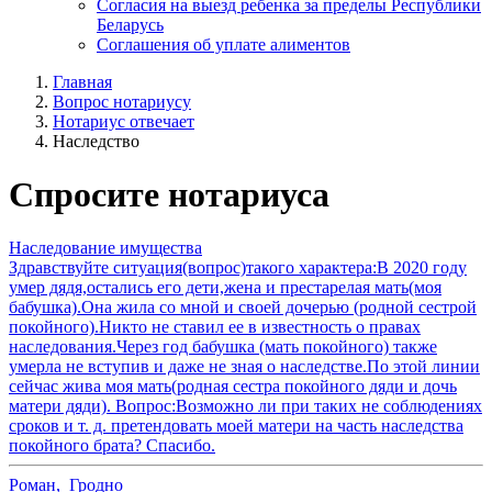
Согласия на выезд ребенка за пределы Республики
Беларусь
Соглашения об уплате алиментов
Главная
Вопрос нотариусу
Нотариус отвечает
Наследство
Спросите нотариуса
Наследование имущества
Здравствуйте ситуация(вопрос)такого характера:В 2020 году
умер дядя,остались его дети,жена и престарелая мать(моя
бабушка).Она жила со мной и своей дочерью (родной сестрой
покойного).Никто не ставил ее в известность о правах
наследования.Через год бабушка (мать покойного) также
умерла не вступив и даже не зная о наследстве.По этой линии
сейчас жива моя мать(родная сестра покойного дяди и дочь
матери дяди). Вопрос:Возможно ли при таких не соблюдениях
сроков и т. д. претендовать моей матери на часть наследства
покойного брата? Спасибо.
Роман
,
Гродно