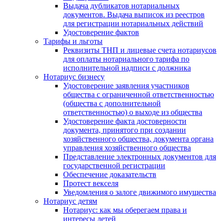
Выдача дубликатов нотариальных
документов. Выдача выписок из реестров
для регистрации нотариальных действий
Удостоверение фактов
Тарифы и льготы
Реквизиты ТНП и лицевые счета нотариусов
для оплаты нотариального тарифа по
исполнительной надписи с должника
Нотариус бизнесу
Удостоверение заявления участников
общества с ограниченной ответственностью
(общества с дополнительной
ответственностью) о выходе из общества
Удостоверение факта достоверности
документа, принятого при создании
хозяйственного общества, документа органа
управления хозяйственного общества
Представление электронных документов для
государственной регистрации
Обеспечение доказательств
Протест векселя
Уведомления о залоге движимого имущества
Нотариус детям
Нотариус: как мы оберегаем права и
интересы детей