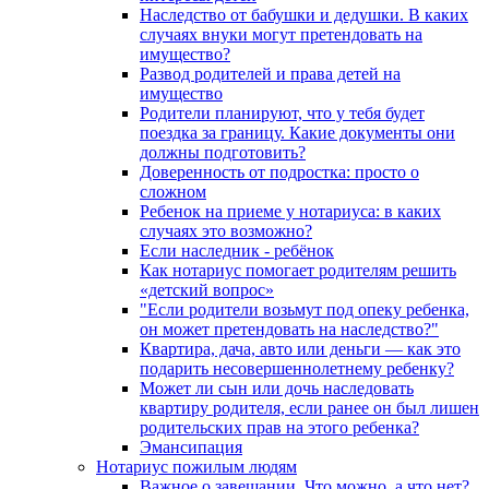
Наследство от бабушки и дедушки. В каких
случаях внуки могут претендовать на
имущество?
Развод родителей и права детей на
имущество
Родители планируют, что у тебя будет
поездка за границу. Какие документы они
должны подготовить?
Доверенность от подростка: просто о
сложном
Ребенок на приеме у нотариуса: в каких
случаях это возможно?
Если наследник - ребёнок
Как нотариус помогает родителям решить
«детский вопрос»
"Если родители возьмут под опеку ребенка,
он может претендовать на наследство?"
Квартира, дача, авто или деньги — как это
подарить несовершеннолетнему ребенку?
Может ли сын или дочь наследовать
квартиру родителя, если ранее он был лишен
родительских прав на этого ребенка?
Эмансипация
Нотариус пожилым людям
Важное о завещании. Что можно, а что нет?