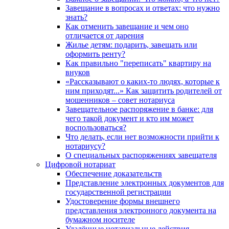
Завещание в вопросах и ответах: что нужно
знать?
Как отменить завещание и чем оно
отличается от дарения
Жилье детям: подарить, завещать или
оформить ренту?
Как правильно "переписать" квартиру на
внуков
«Рассказывают о каких-то людях, которые к
ним приходят...» Как защитить родителей от
мошенников – совет нотариуса
Завещательное распоряжение в банке: для
чего такой документ и кто им может
воспользоваться?
Что делать, если нет возможности прийти к
нотариусу?
О специальных распоряжениях завещателя
Цифровой нотариат
Обеспечение доказательств
Представление электронных документов для
государственной регистрации
Удостоверение формы внешнего
представления электронного документа на
бумажном носителе
Удалённые нотариальные действия