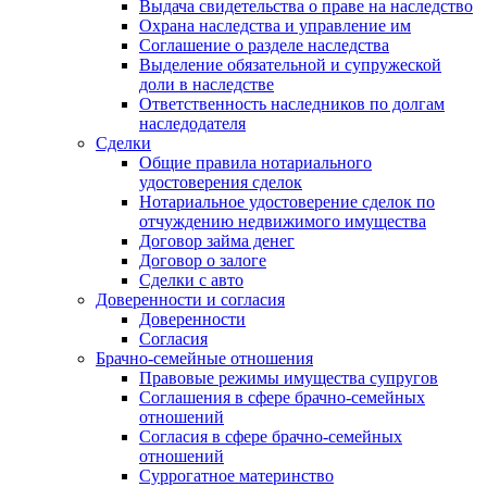
Выдача свидетельства о праве на наследство
Охрана наследства и управление им
Соглашение о разделе наследства
Выделение обязательной и супружеской
доли в наследстве
Ответственность наследников по долгам
наследодателя
Сделки
Общие правила нотариального
удостоверения сделок
Нотариальное удостоверение сделок по
отчуждению недвижимого имущества
Договор займа денег
Договор о залоге
Сделки с авто
Доверенности и согласия
Доверенности
Согласия
Брачно-семейные отношения
Правовые режимы имущества супругов
Соглашения в сфере брачно-семейных
отношений
Согласия в сфере брачно-семейных
отношений
Суррогатное материнство