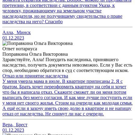
претензии, в соответствии с данным пунктом Указа, к
человеку, проживающему на земельном участке
наследодателя, но не получившему свидетельства о праве
наследства на него? Спасибо
Алла
,
Минск
01.12.2023
Ответ нотариуса
Поправкина Ольга Викторовна
Здравствуйте, Алла! Понудить наследника, принявшего
наследство, получить документы невозможно. Если у Вас есть
спор, необходимо обратится в суд с соответствующим иском.
Отказ или принятие наследства
У меня умерла мама в июле. В квартире приписаны 2. Я с
братом. Брать хочет переоформить квартиру на себя и хочет
что бы я написала отказ. Скажите сможет ли он меня потом
выписать без моего согласия. И как мне лучше поступить если
у меня нет своего жилья. Стоим на очереди как молодая семья.
А ещё если я захочу иметь свою долю в квартире и не напишу
отказ от наследства. Не снимут ли нас с очереди.
Вера
,
Брест
01.12.2023