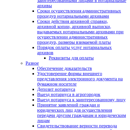
заинтересованными лицами в нотариальные
архивы
Сроки осуществления административных
процедур нотариальными архивами
Сроки действия архивной справки,
архивной копии, архивной выписки,
выдаваемых нотариальными архивами при
осуществлении административных
процедур, размеры взимаемой платы
Порядок оплаты услуг нотариальных
архивов
Реквизиты для оплаты
Разное
Обеспечение доказательств
Удостоверение формы внешнего
представления электронного документа на
бумажном носителе
Депозит нотариуса
Выезд нотариуса в агрогородок
Выезд нотариуса к заинтересованному лицу
Принятие заявлений граждан и
юридических лиц для осуществления
передачи другим гражданам и юридическим
лицам
Свидетельствование верности перевода