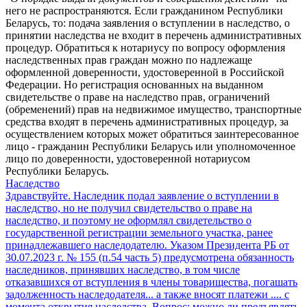
него не распространяются. Если гражданином Республики
Беларусь, то: подача заявления о вступлении в наследство, о
принятии наследства не входит в перечень административных
процедур. Обратиться к нотариусу по вопросу оформления
наследственных прав граждан можно по надлежаще
оформленной доверенности, удостоверенной в Российской
Федерации. Но регистрация основанных на выданном
свидетельстве о праве на наследство прав, ограничений
(обременений) прав на недвижимое имущество, транспортные
средства входят в перечень административных процедур, за
осуществлением которых может обратиться заинтересованное
лицо - гражданин Республики Беларусь или уполномоченное
лицо по доверенности, удостоверенной нотариусом
Республики Беларусь.
Наследство
Здравствуйте. Наследник подал заявление о вступлении в
наследство, но не получил свидетельство о праве на
наследство, и поэтому не оформлял свидетельство о
государственной регистрации земельного участка, ранее
принадлежавшего наследодателю. Указом Президента РБ от
30.07.2023 г. № 155 (п.54 часть 5) предусмотрена обязанность
наследников, принявших наследство, в том числе
отказавшихся от вступления в члены товарищества, погашать
задолженность наследодателя... а также вносят платежи .... с
момента открытия наследства. Вопрос: можно ли предъявлять