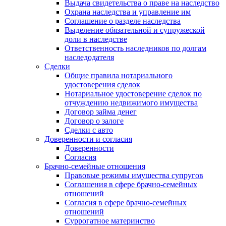
Выдача свидетельства о праве на наследство
Охрана наследства и управление им
Соглашение о разделе наследства
Выделение обязательной и супружеской
доли в наследстве
Ответственность наследников по долгам
наследодателя
Сделки
Общие правила нотариального
удостоверения сделок
Нотариальное удостоверение сделок по
отчуждению недвижимого имущества
Договор займа денег
Договор о залоге
Сделки с авто
Доверенности и согласия
Доверенности
Согласия
Брачно-семейные отношения
Правовые режимы имущества супругов
Соглашения в сфере брачно-семейных
отношений
Согласия в сфере брачно-семейных
отношений
Суррогатное материнство