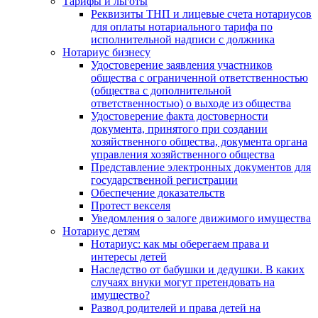
Тарифы и льготы
Реквизиты ТНП и лицевые счета нотариусов
для оплаты нотариального тарифа по
исполнительной надписи с должника
Нотариус бизнесу
Удостоверение заявления участников
общества с ограниченной ответственностью
(общества с дополнительной
ответственностью) о выходе из общества
Удостоверение факта достоверности
документа, принятого при создании
хозяйственного общества, документа органа
управления хозяйственного общества
Представление электронных документов для
государственной регистрации
Обеспечение доказательств
Протест векселя
Уведомления о залоге движимого имущества
Нотариус детям
Нотариус: как мы оберегаем права и
интересы детей
Наследство от бабушки и дедушки. В каких
случаях внуки могут претендовать на
имущество?
Развод родителей и права детей на