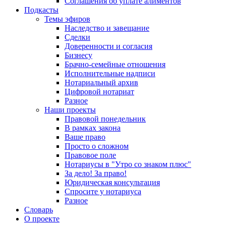
Соглашения об уплате алиментов
Подкасты
Темы эфиров
Наследство и завещание
Сделки
Доверенности и согласия
Бизнесу
Брачно-семейные отношения
Исполнительные надписи
Нотариальный архив
Цифровой нотариат
Разное
Наши проекты
Правовой понедельник
В рамках закона
Ваше право
Просто о сложном
Правовое поле
Нотариусы в "Утро со знаком плюс"
За дело! За право!
Юридическая консультация
Спросите у нотариуса
Разное
Словарь
О проекте