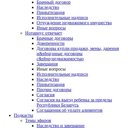
Брачный договор
Наследство
Приватизация
Исполнительные надписи
Отчуждение недвижимого имущества
Иные вопросы
Нотариус отвечает
Брачные договоры
Доверенности
Договоры купли-продажи, мены, дарения
и&nbsp;иные договоры
с&nbsp;недвижимостью
Завещания
Иные вопросы
Исполнительные надписи
Наследство
Приватизация
Прочие договоры
Согласия
Согласия на выезд ребенка за пределы
Республики Беларусь
Соглашения об уплате алиментов
Подкасты
Темы эфиров
Наследство и завещание