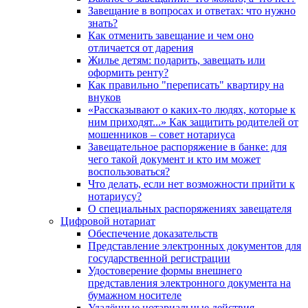
Завещание в вопросах и ответах: что нужно
знать?
Как отменить завещание и чем оно
отличается от дарения
Жилье детям: подарить, завещать или
оформить ренту?
Как правильно "переписать" квартиру на
внуков
«Рассказывают о каких-то людях, которые к
ним приходят...» Как защитить родителей от
мошенников – совет нотариуса
Завещательное распоряжение в банке: для
чего такой документ и кто им может
воспользоваться?
Что делать, если нет возможности прийти к
нотариусу?
О специальных распоряжениях завещателя
Цифровой нотариат
Обеспечение доказательств
Представление электронных документов для
государственной регистрации
Удостоверение формы внешнего
представления электронного документа на
бумажном носителе
Удалённые нотариальные действия