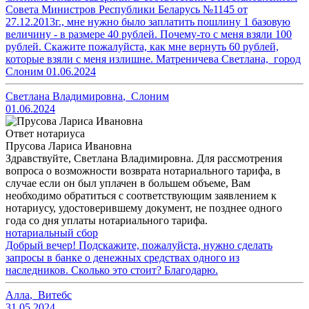
Совета Министров Республики Беларусь №1145 от
27.12.2013г., мне нужно было заплатить пошлину 1 базовую
величину - в размере 40 рублей. Почему-то с меня взяли 100
рублей. Скажите пожалуйста, как мне вернуть 60 рублей,
которые взяли с меня излишне. Матреничева Светлана, город
Слоним 01.06.2024
Светлана Владимировна
,
Слоним
01.06.2024
Ответ нотариуса
Прусова Лариса Ивановна
Здравствуйте, Светлана Владимировна. Для рассмотрения
вопроса о возможности возврата нотариального тарифа, в
случае если он был уплачен в большем объеме, Вам
необходимо обратиться с соответствующим заявлением к
нотариусу, удостоверившему документ, не позднее одного
года со дня уплаты нотариального тарифа.
нотариальный сбор
Добрый вечер! Подскажите, пожалуйста, нужно сделать
запросы в банке о денежных средствах одного из
наследников. Сколько это стоит? Благодарю.
Алла
,
Витебс
31.05.2024