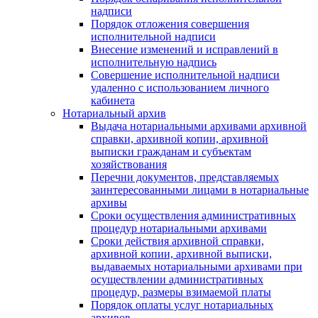
надписи
Порядок отложения совершения
исполнительной надписи
Внесение изменений и исправлений в
исполнительную надпись
Совершение исполнительной надписи
удаленно с использованием личного
кабинета
Нотариальный архив
Выдача нотариальными архивами архивной
справки, архивной копии, архивной
выписки гражданам и субъектам
хозяйствования
Перечни документов, представляемых
заинтересованными лицами в нотариальные
архивы
Сроки осуществления административных
процедур нотариальными архивами
Сроки действия архивной справки,
архивной копии, архивной выписки,
выдаваемых нотариальными архивами при
осуществлении административных
процедур, размеры взимаемой платы
Порядок оплаты услуг нотариальных
архивов