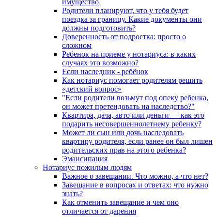
имущество
Родители планируют, что у тебя будет
поездка за границу. Какие документы они
должны подготовить?
Доверенность от подростка: просто о
сложном
Ребенок на приеме у нотариуса: в каких
случаях это возможно?
Если наследник - ребёнок
Как нотариус помогает родителям решить
«детский вопрос»
"Если родители возьмут под опеку ребенка,
он может претендовать на наследство?"
Квартира, дача, авто или деньги — как это
подарить несовершеннолетнему ребенку?
Может ли сын или дочь наследовать
квартиру родителя, если ранее он был лишен
родительских прав на этого ребенка?
Эмансипация
Нотариус пожилым людям
Важное о завещании. Что можно, а что нет?
Завещание в вопросах и ответах: что нужно
знать?
Как отменить завещание и чем оно
отличается от дарения