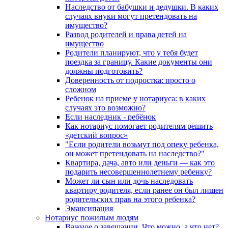
Наследство от бабушки и дедушки. В каких
случаях внуки могут претендовать на
имущество?
Развод родителей и права детей на
имущество
Родители планируют, что у тебя будет
поездка за границу. Какие документы они
должны подготовить?
Доверенность от подростка: просто о
сложном
Ребенок на приеме у нотариуса: в каких
случаях это возможно?
Если наследник - ребёнок
Как нотариус помогает родителям решить
«детский вопрос»
"Если родители возьмут под опеку ребенка,
он может претендовать на наследство?"
Квартира, дача, авто или деньги — как это
подарить несовершеннолетнему ребенку?
Может ли сын или дочь наследовать
квартиру родителя, если ранее он был лишен
родительских прав на этого ребенка?
Эмансипация
Нотариус пожилым людям
Важное о завещании. Что можно, а что нет?