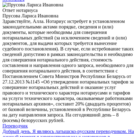
Ответ нотариуса
Прусова Лариса Ивановна
Здравствуйте, Алла. Нотариус истребует в установленном
законодательными актами порядке, сведения и (или)
документы, которые необходимы для совершения
нотариальных действий (за исключением сведений и (или)
документов, для выдачи которых требуется вынесение
судебного постановления). В случае, если истребование таких
сведений допустимо в рамках законодательства и необходимо
для совершения нотариального действия, стоимость
составления и направления одного запроса, необходимого для
совершения нотариального действия, в соответствии с
Постановлением Совета Министров Республики Беларусь от
27.12.2013 №1145 «Об утверждении нотариальных тарифов за
совершение нотариальных действий и оказание услуг
правового и технического характера нотариусами и тарифов
на услуги технического характера, оказываемые работниками
нотариальных архивов», составит 20% (двадцать процентов)
от базовой величины, установленной в Республике Беларусь
на дату направления запроса. На сегодняшний день – 8
(восемь) белорусских рублей.
Переводчик
Добрый день. Я являюсь латышско-русским переводчиком. На
данный момент я зарегистрирована у нотариусов в