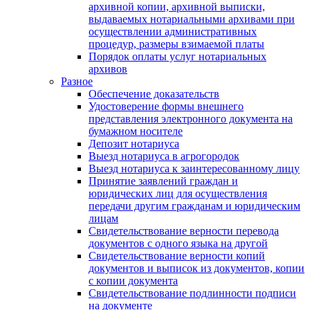
архивной копии, архивной выписки,
выдаваемых нотариальными архивами при
осуществлении административных
процедур, размеры взимаемой платы
Порядок оплаты услуг нотариальных
архивов
Разное
Обеспечение доказательств
Удостоверение формы внешнего
представления электронного документа на
бумажном носителе
Депозит нотариуса
Выезд нотариуса в агрогородок
Выезд нотариуса к заинтересованному лицу
Принятие заявлений граждан и
юридических лиц для осуществления
передачи другим гражданам и юридическим
лицам
Свидетельствование верности перевода
документов с одного языка на другой
Свидетельствование верности копий
документов и выписок из документов, копии
с копии документа
Свидетельствование подлинности подписи
на документе