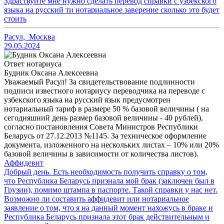
Здраствуйте мне нужно сделать перевод справки с узбекского
языка на русский ти нотариальное заверение сколько это будет
стоить
Расул
,
Москва
29.05.2024
Ответ нотариуса
Будник Оксана Алексеевна
Уважаемый Расул! За свидетельствование подлинности
подписи известного нотариусу переводчика на переводе с
узбекского языка на русский язык предусмотрен
нотариальный тариф в размере 50 % базовой величины ( на
сегодняшний день размер базовой величины - 40 рублей),
согласно постановления Совета Министров Республики
Беларусь от 27.12.2013 №1145. За техническое оформление
документа, изложенного на нескольких листах – 10% или 20%
базовой величины в зависимости от количества листов).
Аффидевит
Добрый день. Есть необходимость получить справку о том,
что Республика Беларусь признала мой брак (заключен был в
Грузии), помимо штампа в паспорте. Такой справки у нас нет.
Возможно ли составить аффидевит или нотариальное
заявление о том, что я на данный момент нахожусь в браке и
Республика Беларусь признала этот брак действительным и