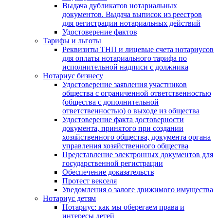
Выдача дубликатов нотариальных
документов. Выдача выписок из реестров
для регистрации нотариальных действий
Удостоверение фактов
Тарифы и льготы
Реквизиты ТНП и лицевые счета нотариусов
для оплаты нотариального тарифа по
исполнительной надписи с должника
Нотариус бизнесу
Удостоверение заявления участников
общества с ограниченной ответственностью
(общества с дополнительной
ответственностью) о выходе из общества
Удостоверение факта достоверности
документа, принятого при создании
хозяйственного общества, документа органа
управления хозяйственного общества
Представление электронных документов для
государственной регистрации
Обеспечение доказательств
Протест векселя
Уведомления о залоге движимого имущества
Нотариус детям
Нотариус: как мы оберегаем права и
интересы детей