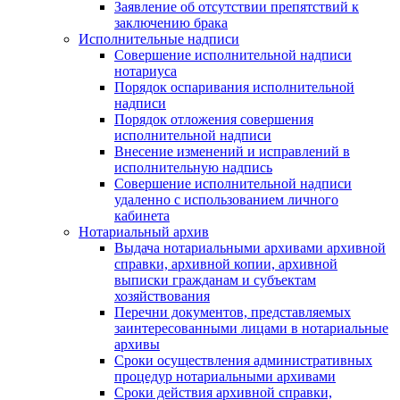
Заявление об отсутствии препятствий к
заключению брака
Исполнительные надписи
Совершение исполнительной надписи
нотариуса
Порядок оспаривания исполнительной
надписи
Порядок отложения совершения
исполнительной надписи
Внесение изменений и исправлений в
исполнительную надпись
Совершение исполнительной надписи
удаленно с использованием личного
кабинета
Нотариальный архив
Выдача нотариальными архивами архивной
справки, архивной копии, архивной
выписки гражданам и субъектам
хозяйствования
Перечни документов, представляемых
заинтересованными лицами в нотариальные
архивы
Сроки осуществления административных
процедур нотариальными архивами
Сроки действия архивной справки,