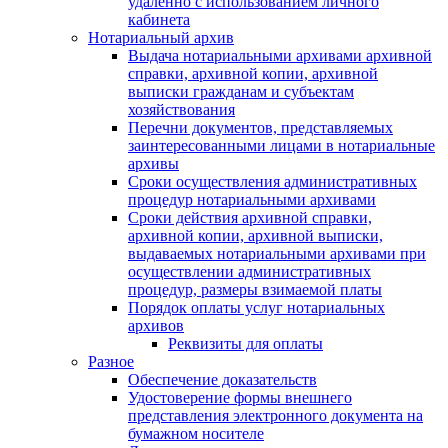
удаленно с использованием личного
кабинета
Нотариальный архив
Выдача нотариальными архивами архивной
справки, архивной копии, архивной
выписки гражданам и субъектам
хозяйствования
Перечни документов, представляемых
заинтересованными лицами в нотариальные
архивы
Сроки осуществления административных
процедур нотариальными архивами
Сроки действия архивной справки,
архивной копии, архивной выписки,
выдаваемых нотариальными архивами при
осуществлении административных
процедур, размеры взимаемой платы
Порядок оплаты услуг нотариальных
архивов
Реквизиты для оплаты
Разное
Обеспечение доказательств
Удостоверение формы внешнего
представления электронного документа на
бумажном носителе