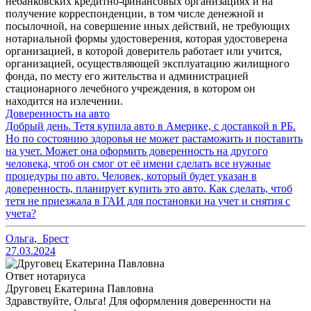
небанковских кредитно-финансовых организациях и на
получение корреспонденции, в том числе денежной и
посылочной, на совершение иных действий, не требующих
нотариальной формы удостоверения, которая удостоверена
организацией, в которой доверитель работает или учится,
организацией, осуществляющей эксплуатацию жилищного
фонда, по месту его жительства и администрацией
стационарного лечебного учреждения, в котором он
находится на излечении.
Доверенность на авто
Добрый день. Тетя купила авто в Америке, с доставкой в РБ.
Но по состоянию здоровья не может растаможить и поставить
на учет. Может она оформить доверенность на другого
человека, чтоб он смог от её имени сделать все нужные
процедуры по авто. Человек, который будет указан в
доверенность, планирует купить это авто. Как сделать, чтоб
тетя не приезжала в ГАИ для постановки на учет и снятия с
учета?
Ольга
,
Брест
27.03.2024
Ответ нотариуса
Друговец Екатерина Павловна
Здравствуйте, Ольга! Для оформления доверенности на