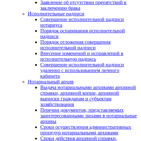
Заявление об отсутствии препятствий к
заключению брака
Исполнительные надписи
Совершение исполнительной надписи
нотариуса
Порядок оспаривания исполнительной
надписи
Порядок отложения совершения
исполнительной надписи
Внесение изменений и исправлений в
исполнительную надпись
Совершение исполнительной надписи
удаленно с использованием личного
кабинета
Нотариальный архив
Выдача нотариальными архивами архивной
справки, архивной копии, архивной
выписки гражданам и субъектам
хозяйствования
Перечни документов, представляемых
заинтересованными лицами в нотариальные
архивы
Сроки осуществления административных
процедур нотариальными архивами
Сроки действия архивной справки,