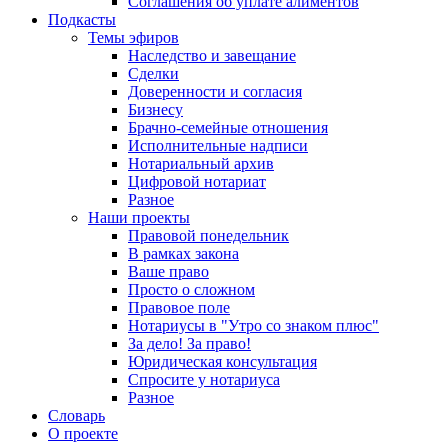
Соглашения об уплате алиментов
Подкасты
Темы эфиров
Наследство и завещание
Сделки
Доверенности и согласия
Бизнесу
Брачно-семейные отношения
Исполнительные надписи
Нотариальный архив
Цифровой нотариат
Разное
Наши проекты
Правовой понедельник
В рамках закона
Ваше право
Просто о сложном
Правовое поле
Нотариусы в "Утро со знаком плюс"
За дело! За право!
Юридическая консультация
Спросите у нотариуса
Разное
Словарь
О проекте