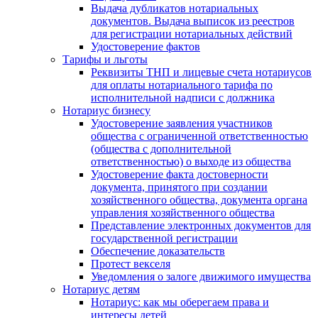
Выдача дубликатов нотариальных
документов. Выдача выписок из реестров
для регистрации нотариальных действий
Удостоверение фактов
Тарифы и льготы
Реквизиты ТНП и лицевые счета нотариусов
для оплаты нотариального тарифа по
исполнительной надписи с должника
Нотариус бизнесу
Удостоверение заявления участников
общества с ограниченной ответственностью
(общества с дополнительной
ответственностью) о выходе из общества
Удостоверение факта достоверности
документа, принятого при создании
хозяйственного общества, документа органа
управления хозяйственного общества
Представление электронных документов для
государственной регистрации
Обеспечение доказательств
Протест векселя
Уведомления о залоге движимого имущества
Нотариус детям
Нотариус: как мы оберегаем права и
интересы детей