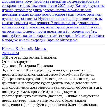
Добрый день. хочу продлить генеральную доверенность на
свекровь, ее срок заканчивается в 2025 году. Какие документы
нужны, чтобы продлить доверенность? Можно ли мне
предъявить скан-копию моего паспорта или только оригинал
нужно предоставить? Нужно ли личное присутствие того, на
кого оформлена доверенность? можно ли предъявить скан-
копию паспорта человека, на которого доверенность? нужен
ли оригинал доверенности предъявить? и сориентируйте,
пожалуйста, какие нотариальные конторы в Минске работают
в порядке живой очереди? Заранее благодарю
Ketevan Kurkumuli
,
Минск
26.03.2024
Ответ нотариуса
Друговец Екатерина Павловна
Здравствуйте. Процедура продления доверенности не
предусмотрена законодательством Республики Беларусь.
Доверенность прекращается вследствие истечения срока
действия и необходимо будет сделать новую доверенность.
Для оформления доверенности вам необходимо обратиться к
нотариусу, иметь при себе оригинал документа,
удостоверяющего личность (паспорт). Личное присутствие
представителя (лица, на имя которого будет выдана
доверенность) не требуется, достаточно будет предоставить