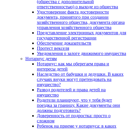
(общества с дополнительной
ответственностью) о выходе из общества
Удостоверение факта достоверности
документа, принятого при создании
хозяйственного общества, документа органа
управления хозяйственного общества
Представление электронных документов для
государственной регистрации
Обеспечение доказательств
Протест векселя
Уведомления о залоге движимого имущества
Нотариус детям
Нотариус: как мы оберегаем права и
интересы детей
Наследство от бабушки и дедушки. В каких
случаях внуки могут претендовать на
имущество?
Развод родителей и права детей на
имущество
Родители планируют, что у тебя будет
поездка за границу. Какие документы они
должны подготовить?
Доверенность от подростка: просто о
сложном
Ребенок на приеме у нотариуса: в каких