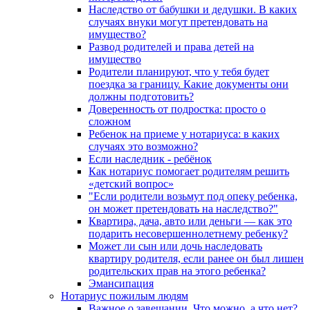
Наследство от бабушки и дедушки. В каких
случаях внуки могут претендовать на
имущество?
Развод родителей и права детей на
имущество
Родители планируют, что у тебя будет
поездка за границу. Какие документы они
должны подготовить?
Доверенность от подростка: просто о
сложном
Ребенок на приеме у нотариуса: в каких
случаях это возможно?
Если наследник - ребёнок
Как нотариус помогает родителям решить
«детский вопрос»
"Если родители возьмут под опеку ребенка,
он может претендовать на наследство?"
Квартира, дача, авто или деньги — как это
подарить несовершеннолетнему ребенку?
Может ли сын или дочь наследовать
квартиру родителя, если ранее он был лишен
родительских прав на этого ребенка?
Эмансипация
Нотариус пожилым людям
Важное о завещании. Что можно, а что нет?