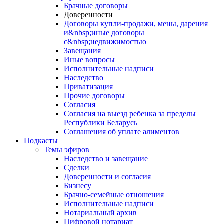
Брачные договоры
Доверенности
Договоры купли-продажи, мены, дарения
и&nbsp;иные договоры
с&nbsp;недвижимостью
Завещания
Иные вопросы
Исполнительные надписи
Наследство
Приватизация
Прочие договоры
Согласия
Согласия на выезд ребенка за пределы
Республики Беларусь
Соглашения об уплате алиментов
Подкасты
Темы эфиров
Наследство и завещание
Сделки
Доверенности и согласия
Бизнесу
Брачно-семейные отношения
Исполнительные надписи
Нотариальный архив
Цифровой нотариат