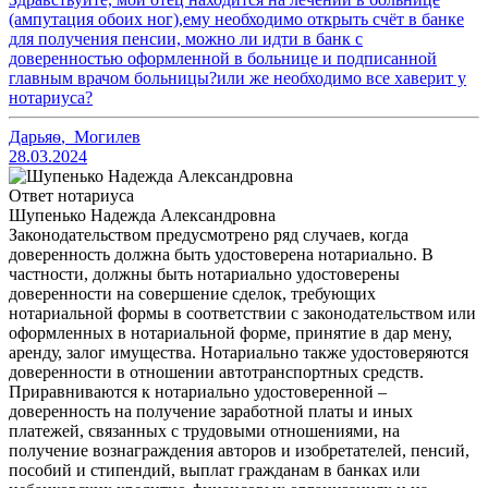
(ампутация обоих ног),ему необходимо открыть счёт в банке
для получения пенсии, можно ли идти в банк с
доверенностью оформленной в больнице и подписанной
главным врачом больницы?или же необходимо все хаверит у
нотариуса?
Дарьяѳ
,
Могилев
28.03.2024
Ответ нотариуса
Шупенько Надежда Александровна
Законодательством предусмотрено ряд случаев, когда
доверенность должна быть удостоверена нотариально. В
частности, должны быть нотариально удостоверены
доверенности на совершение сделок, требующих
нотариальной формы в соответствии с законодательством или
оформленных в нотариальной форме, принятие в дар мену,
аренду, залог имущества. Нотариально также удостоверяются
доверенности в отношении автотранспортных средств.
Приравниваются к нотариально удостоверенной –
доверенность на получение заработной платы и иных
платежей, связанных с трудовыми отношениями, на
получение вознаграждения авторов и изобретателей, пенсий,
пособий и стипендий, выплат гражданам в банках или