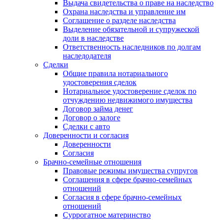
Выдача свидетельства о праве на наследство
Охрана наследства и управление им
Соглашение о разделе наследства
Выделение обязательной и супружеской
доли в наследстве
Ответственность наследников по долгам
наследодателя
Сделки
Общие правила нотариального
удостоверения сделок
Нотариальное удостоверение сделок по
отчуждению недвижимого имущества
Договор займа денег
Договор о залоге
Сделки с авто
Доверенности и согласия
Доверенности
Согласия
Брачно-семейные отношения
Правовые режимы имущества супругов
Соглашения в сфере брачно-семейных
отношений
Согласия в сфере брачно-семейных
отношений
Суррогатное материнство