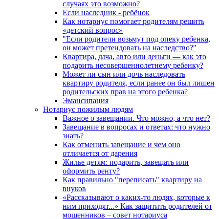
случаях это возможно?
Если наследник - ребёнок
Как нотариус помогает родителям решить
«детский вопрос»
"Если родители возьмут под опеку ребенка,
он может претендовать на наследство?"
Квартира, дача, авто или деньги — как это
подарить несовершеннолетнему ребенку?
Может ли сын или дочь наследовать
квартиру родителя, если ранее он был лишен
родительских прав на этого ребенка?
Эмансипация
Нотариус пожилым людям
Важное о завещании. Что можно, а что нет?
Завещание в вопросах и ответах: что нужно
знать?
Как отменить завещание и чем оно
отличается от дарения
Жилье детям: подарить, завещать или
оформить ренту?
Как правильно "переписать" квартиру на
внуков
«Рассказывают о каких-то людях, которые к
ним приходят...» Как защитить родителей от
мошенников – совет нотариуса