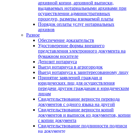
архивной копии, архивной выписки,
выдаваемых нотариальными архивами при
осуществлении административных
процедур, размеры взимаемой платы
Порядок оплаты услуг нотариальных
архивов
Разное
Обеспечение доказательств
Удостоверение формы внешнего
представления электронного документа на
бумажном носителе
Депозит нотариуса
Выезд нотариуса в агрогородок
Выезд нотариуса к заинтересованному лицу
Принятие заявлений граждан и
юридических лиц для осуществления
передачи другим гражданам и юридическим
лицам
Свидетельствование верности перевода
документов с одного языка на другой
Свидетельствование верности копий
документов и выписок из документов, копии
с копии документа
Свидетельствование подлинности подписи
на документе