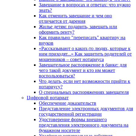
Завещание в вопросах и ответах: что нужно
знать?
Как отменить завещание и чем оно
отличается от дарения
Жилье детям: подарить, завещать или
оформить ренту?
Как правильно "переписать" квартиру на
внуков
«Рассказывают о каких-то людях, которые к
ним приходят...» Как защитить родителей от
мошенников – совет нотариуса
Завещательное распоряжение в банке: для
чего такой документ и кто им может
воспользоваться?
Что делать, если нет возможности прийти к
нотариусу?
О специальных распоряжениях завещателя
Цифровой нотариат
Обеспечение доказательств
Представление электронных документов для
государственной регистрации
Удостоверение формы внешнего
представления электронного документа на
бумажном носителе
Удалённые нотариальные действия