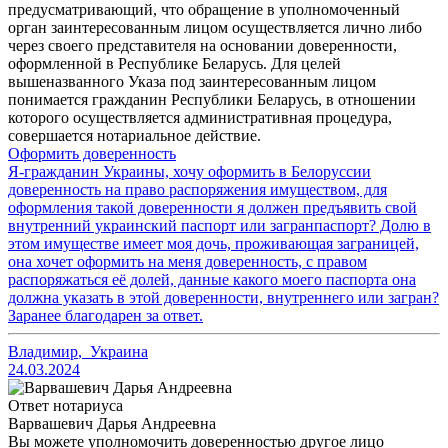
предусматривающий, что обращение в уполномоченный
орган заинтересованным лицом осуществляется лично либо
через своего представителя на основании доверенности,
оформленной в Республике Беларусь. Для целей
вышеназванного Указа под заинтересованным лицом
понимается гражданин Республики Беларусь, в отношении
которого осуществляется административная процедура,
совершается нотариальное действие.
Оформить доверенность
Я-гражданин Украины, хочу оформить в Белоруссии
доверенность на право распоряжения имуществом, для
оформления такой доверенности я должен предъявить свой
внутренний украинский паспорт или загранпаспорт? Долю в
этом имуществе имеет моя дочь, проживающая заграницей,
она хочет оформить на меня доверенность, с правом
распоряжаться её долей, данные какого моего паспорта она
должна указать в этой доверенности, внутреннего или загран?
Заранее благодарен за ответ.
Владимир
,
Украина
24.03.2024
Ответ нотариуса
Варвашевич Дарья Андреевна
Вы можете уполномочить доверенностью другое лицо