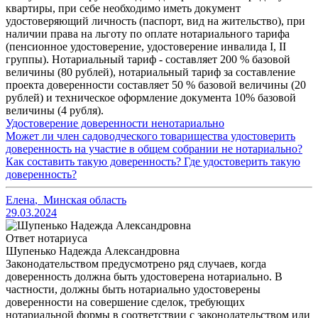
квартиры, при себе необходимо иметь документ
удостоверяющий личность (паспорт, вид на жительство), при
наличии права на льготу по оплате нотариального тарифа
(пенсионное удостоверение, удостоверение инвалида I, II
группы). Нотариальный тариф - составляет 200 % базовой
величины (80 рублей), нотариальный тариф за составление
проекта доверенности составляет 50 % базовой величины (20
рублей) и техническое оформление документа 10% базовой
величины (4 рубля).
Удостоверение доверенности ненотариально
Может ли член садоводческого товарищества удостоверить
доверенность на участие в общем собрании не нотариально?
Как составить такую доверенность? Где удостоверить такую
доверенность?
Елена
,
Минская область
29.03.2024
Ответ нотариуса
Шупенько Надежда Александровна
Законодательством предусмотрено ряд случаев, когда
доверенность должна быть удостоверена нотариально. В
частности, должны быть нотариально удостоверены
доверенности на совершение сделок, требующих
нотариальной формы в соответствии с законодательством или