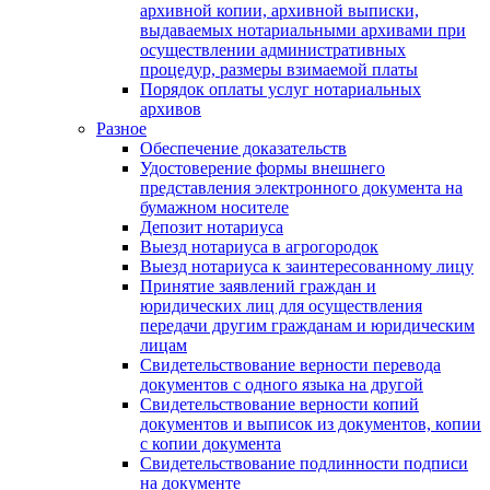
архивной копии, архивной выписки,
выдаваемых нотариальными архивами при
осуществлении административных
процедур, размеры взимаемой платы
Порядок оплаты услуг нотариальных
архивов
Разное
Обеспечение доказательств
Удостоверение формы внешнего
представления электронного документа на
бумажном носителе
Депозит нотариуса
Выезд нотариуса в агрогородок
Выезд нотариуса к заинтересованному лицу
Принятие заявлений граждан и
юридических лиц для осуществления
передачи другим гражданам и юридическим
лицам
Свидетельствование верности перевода
документов с одного языка на другой
Свидетельствование верности копий
документов и выписок из документов, копии
с копии документа
Свидетельствование подлинности подписи
на документе