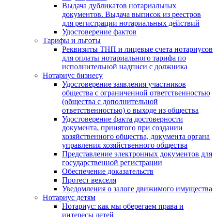
Выдача дубликатов нотариальных
документов. Выдача выписок из реестров
для регистрации нотариальных действий
Удостоверение фактов
Тарифы и льготы
Реквизиты ТНП и лицевые счета нотариусов
для оплаты нотариального тарифа по
исполнительной надписи с должника
Нотариус бизнесу
Удостоверение заявления участников
общества с ограниченной ответственностью
(общества с дополнительной
ответственностью) о выходе из общества
Удостоверение факта достоверности
документа, принятого при создании
хозяйственного общества, документа органа
управления хозяйственного общества
Представление электронных документов для
государственной регистрации
Обеспечение доказательств
Протест векселя
Уведомления о залоге движимого имущества
Нотариус детям
Нотариус: как мы оберегаем права и
интересы детей