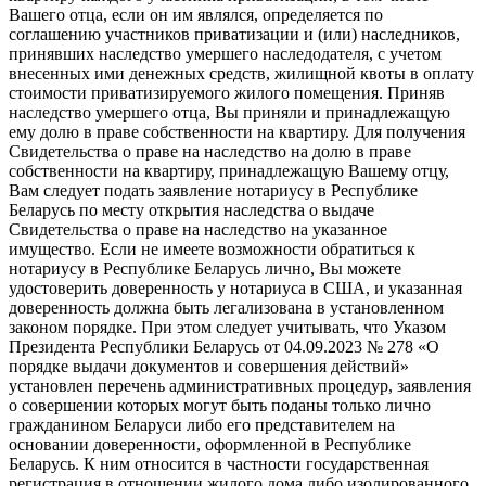
Вашего отца, если он им являлся, определяется по
соглашению участников приватизации и (или) наследников,
принявших наследство умершего наследодателя, с учетом
внесенных ими денежных средств, жилищной квоты в оплату
стоимости приватизируемого жилого помещения. Приняв
наследство умершего отца, Вы приняли и принадлежащую
ему долю в праве собственности на квартиру. Для получения
Свидетельства о праве на наследство на долю в праве
собственности на квартиру, принадлежащую Вашему отцу,
Вам следует подать заявление нотариусу в Республике
Беларусь по месту открытия наследства о выдаче
Свидетельства о праве на наследство на указанное
имущество. Если не имеете возможности обратиться к
нотариусу в Республике Беларусь лично, Вы можете
удостоверить доверенность у нотариуса в США, и указанная
доверенность должна быть легализована в установленном
законом порядке. При этом следует учитывать, что Указом
Президента Республики Беларусь от 04.09.2023 № 278 «О
порядке выдачи документов и совершения действий»
установлен перечень административных процедур, заявления
о совершении которых могут быть поданы только лично
гражданином Беларуси либо его представителем на
основании доверенности, оформленной в Республике
Беларусь. К ним относится в частности государственная
регистрация в отношении жилого дома либо изолированного