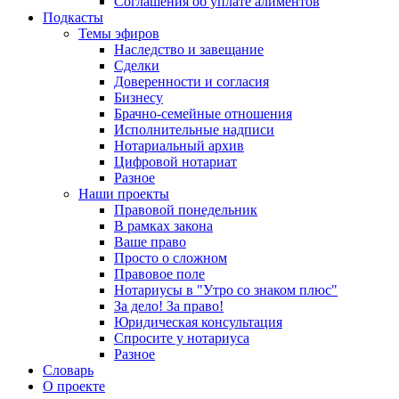
Соглашения об уплате алиментов
Подкасты
Темы эфиров
Наследство и завещание
Сделки
Доверенности и согласия
Бизнесу
Брачно-семейные отношения
Исполнительные надписи
Нотариальный архив
Цифровой нотариат
Разное
Наши проекты
Правовой понедельник
В рамках закона
Ваше право
Просто о сложном
Правовое поле
Нотариусы в "Утро со знаком плюс"
За дело! За право!
Юридическая консультация
Спросите у нотариуса
Разное
Словарь
О проекте