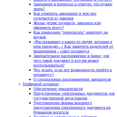
Завещание в вопросах и ответах: что нужно
знать?
Как отменить завещание и чем оно
отличается от дарения
Жилье детям: подарить, завещать или
оформить ренту?
Как правильно "переписать" квартиру на
внуков
«Рассказывают о каких-то людях, которые к
ним приходят...» Как защитить родителей от
мошенников – совет нотариуса
Завещательное распоряжение в банке: для
чего такой документ и кто им может
воспользоваться?
Что делать, если нет возможности прийти к
нотариусу?
О специальных распоряжениях завещателя
Цифровой нотариат
Обеспечение доказательств
Представление электронных документов для
государственной регистрации
Удостоверение формы внешнего
представления электронного документа на
бумажном носителе
Удалённые нотариальные действия