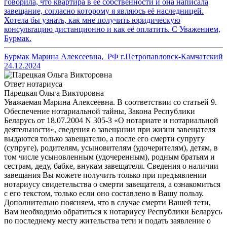
говорила, что квартира в её собственности и она написала
завещание, согласно которому я являюсь её наследницей.
Хотела бы узнать, как мне получить юридическую
консультацию дистанционно и как её оплатить. С Уважением,
Бурмак.
Бурмак Марина Алексеевна
,
РФ г.Петропавловск-Камчатский
24.12.2024
Ответ нотариуса
Парецкая Ольга Викторовна
Уважаемая Марина Алексеевна. В соответствии со статьей 9.
Обеспечение нотариальной тайны, Закона Республики
Беларусь от 18.07.2004 N 305-З «О нотариате и нотариальной
деятельности», сведения о завещании при жизни завещателя
выдаются только завещателю, а после его смерти супругу
(супруге), родителям, усыновителям (удочерителям), детям, в
том числе усыновленным (удочеренным), родным братьям и
сестрам, деду, бабке, внукам завещателя. Сведения о наличии
завещания Вы можете получить только при предъявлении
нотариусу свидетельства о смерти завещателя, а ознакомиться
с его текстом, только если оно составлено в Вашу пользу.
Дополнительно поясняем, что в случае смерти Вашей тети,
Вам необходимо обратиться к нотариусу Республики Беларусь
по последнему месту жительства тети и подать заявление о