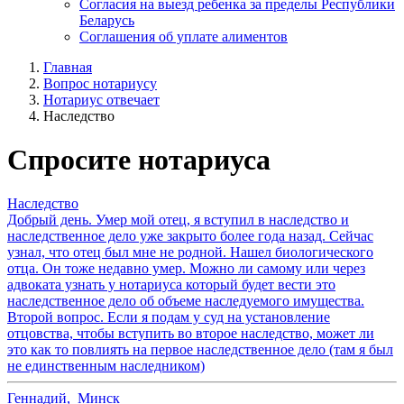
Согласия на выезд ребенка за пределы Республики
Беларусь
Соглашения об уплате алиментов
Главная
Вопрос нотариусу
Нотариус отвечает
Наследство
Спросите нотариуса
Наследство
Добрый день. Умер мой отец, я вступил в наследство и
наследственное дело уже закрыто более года назад. Сейчас
узнал, что отец был мне не родной. Нашел биологического
отца. Он тоже недавно умер. Можно ли самому или через
адвоката узнать у нотариуса который будет вести это
наследственное дело об объеме наследуемого имущества.
Второй вопрос. Если я подам у суд на установление
отцовства, чтобы вступить во второе наследство, может ли
это как то повлиять на первое наследственное дело (там я был
не единственным наследником)
Геннадий
,
Минск