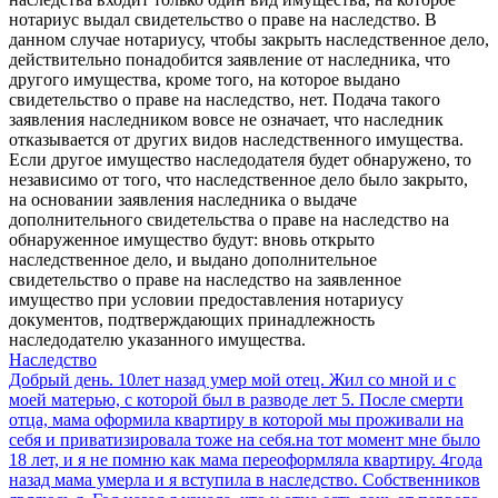
нотариус выдал свидетельство о праве на наследство. В
данном случае нотариусу, чтобы закрыть наследственное дело,
действительно понадобится заявление от наследника, что
другого имущества, кроме того, на которое выдано
свидетельство о праве на наследство, нет. Подача такого
заявления наследником вовсе не означает, что наследник
отказывается от других видов наследственного имущества.
Если другое имущество наследодателя будет обнаружено, то
независимо от того, что наследственное дело было закрыто,
на основании заявления наследника о выдаче
дополнительного свидетельства о праве на наследство на
обнаруженное имущество будут: вновь открыто
наследственное дело, и выдано дополнительное
свидетельство о праве на наследство на заявленное
имущество при условии предоставления нотариусу
документов, подтверждающих принадлежность
наследодателю указанного имущества.
Наследство
Добрый день. 10лет назад умер мой отец. Жил со мной и с
моей матерью, с которой был в разводе лет 5. После смерти
отца, мама оформила квартиру в которой мы проживали на
себя и приватизировала тоже на себя.на тот момент мне было
18 лет, и я не помню как мама переоформляла квартиру. 4года
назад мама умерла и я вступила в наследство. Собственников