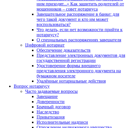
ним приходят...» Как защитить родителей от
мошенников – совет нотариуса
Завещательное распоряжение в банке: для
чего такой документ и кто им может
воспользоваться?
Что делать, если нет возможности прийти к
нотариусу?
О специальных распоряжениях завещателя
Цифровой нотариат
Обеспечение доказательств
Представление электронных документов для
государственной регистрации
Удостоверение формы внешнего
представления электронного документа на
бумажном носителе
Удалённые нотариальные действия
Вопрос нотариусу
Часто задаваемые вопросы
Завещание
Доверенности
Брачный договор
Наследство
Приватизация
Исполнительные надписи
Отчуждение недвижимого имущества