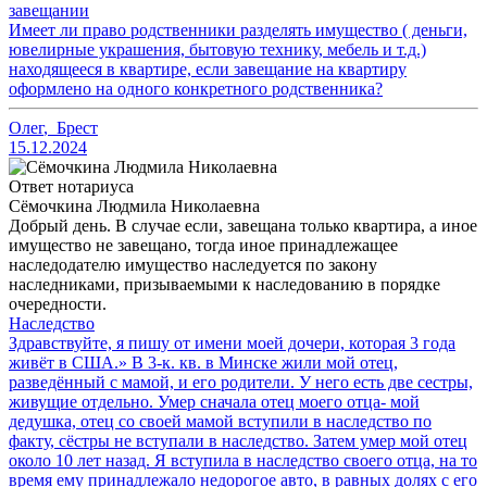
завещании
Имеет ли право родственники разделять имущество ( деньги,
ювелирные украшения, бытовую технику, мебель и т.д.)
находящееся в квартире, если завещание на квартиру
оформлено на одного конкретного родственника?
Олег
,
Брест
15.12.2024
Ответ нотариуса
Сёмочкина Людмила Николаевна
Добрый день. В случае если, завещана только квартира, а иное
имущество не завещано, тогда иное принадлежащее
наследодателю имущество наследуется по закону
наследниками, призываемыми к наследованию в порядке
очередности.
Наследство
Здравствуйте, я пишу от имени моей дочери, которая 3 года
живёт в США.» В 3-к. кв. в Минске жили мой отец,
разведённый с мамой, и его родители. У него есть две сестры,
живущие отдельно. Умер сначала отец моего отца- мой
дедушка, отец со своей мамой вступили в наследство по
факту, сёстры не вступали в наследство. Затем умер мой отец
около 10 лет назад. Я вступила в наследство своего отца, на то
время ему принадлежало недорогое авто, в равных долях с его