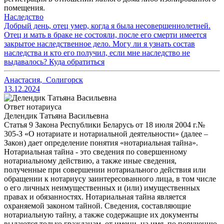
помещения.
Наследство
Добрый день, отец умер, когда я была несовершеннолетней.
Отец и мать в браке не состояли, после его смерти имеется
закрытое наследственное дело. Могу ли я узнать состав
наследства и кто его получил, если мне наследство не
выдавалось? Куда обратиться
Анастасия
,
Солигорск
13.12.2024
Ответ нотариуса
Делендик Татьяна Васильевна
Статья 9 Закона Республики Беларусь от 18 июля 2004 г.№
305-З «О нотариате и нотариальной деятельности» (далее –
Закон) дает определение понятия «нотариальная тайна».
Нотариальная тайна - это сведения по совершенному
нотариальному действию, а также иные сведения,
полученные при совершении нотариального действия или
обращении к нотариусу заинтересованного лица, в том числе
о его личных неимущественных и (или) имущественных
правах и обязанностях. Нотариальная тайна является
охраняемой законом тайной. Сведения, составляющие
нотариальную тайну, а также содержащие их документы
выдаются только гражданам, от имени, на имя, по поручению