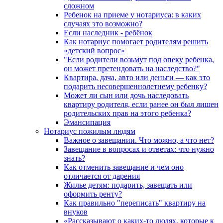
сложном
Ребенок на приеме у нотариуса: в каких
случаях это возможно?
Если наследник - ребёнок
Как нотариус помогает родителям решить
«детский вопрос»
"Если родители возьмут под опеку ребенка,
он может претендовать на наследство?"
Квартира, дача, авто или деньги — как это
подарить несовершеннолетнему ребенку?
Может ли сын или дочь наследовать
квартиру родителя, если ранее он был лишен
родительских прав на этого ребенка?
Эмансипация
Нотариус пожилым людям
Важное о завещании. Что можно, а что нет?
Завещание в вопросах и ответах: что нужно
знать?
Как отменить завещание и чем оно
отличается от дарения
Жилье детям: подарить, завещать или
оформить ренту?
Как правильно "переписать" квартиру на
внуков
«Рассказывают о каких-то людях, которые к