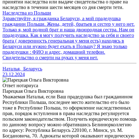
принятии наследства или выдаче свидетельства о праве на
наследство в течении шести месяцев со дня смерти тети.
Наследства из Польши
Здравствуйте, я гражданка Беларуси, а мой прадедушка
гражданин Польши. Жены, детей, братьев и сестер у него нет.
Только я, мой родной брат и наша двоюродная сестра. Нам он
прадедушка. Как я могу получить наследство за себя и своего
брата ( доверенность генеральная у меня есть) находясь в
Беларуси или нужно будет ехать в Польшу? Я знаю только
прадедушки : ФИО и адрес, домашний телефон.
Свидетельство о смерти на руках у меня нет.
Наталья
,
Беларусь
23.12.2024
Ответ нотариуса
Парецкая Ольга Викторовна
Уважаемая Наталья, если Ваш прадедушка был гражданином
Республики Польша, последнее место жительство его было
тоже в Республике Польша, то оформление наследственных
прав, порядок вступления в права наследства регулируется
польским законодательством. Получить юридическую помощь
по данному вопросу можно обратившись Белинюрколлегию
по адресу: Республика Беларусь 220100, г. Минск, ул. М.
Богдановича, 70. Адвокаты которой оказывают юридическую