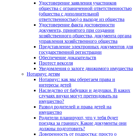
Удостоверение заявления участников
общества с ограниченной ответственностью
(общества с дополнительной
ответственностью) о выходе из общества
Удостоверение факта достоверности
документа, принятого при создании
хозяйственного общества, документа органа
управления хозяйственного общества
Представление электронных документов для
государственной регистрации
Обеспечение доказательств
Протест векселя
Уведомления о залоге движимого имущества
Нотариус детям
Нотариус: как мы оберегаем права и
интересы детей
Наследство от бабушки и дедушки. В каких
случаях внуки могут претендовать на
имущество?
Развод родителей и права детей на
имущество
Родители планируют, что у тебя будет
поездка за границу. Какие документы они
должны подготовить?
Доверенность от подростка: просто о