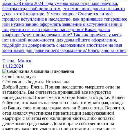
мамой.28 июня 2024 года умерла мама отца- моя бабушка.
Сёстры отца сообщили о том , что мне принадлежит какая-то
доля в этой квартире. У меня вопрос: Считается ли моё
прошлое вступление в наследство, как принявшее теперешнее
или нужно заново оформлять заявление о вступлении или о
получении св- ва о праве на наследство? Какая доля в
квартире будет принадлежать мне? Так как приехать у меня
нет никакой возможности, для дальнейшего оформления,
подойдёт ли доверенность с наложенным апостилем на имя
моей мамы для дальнейшего оформления? Благодарю за ответ
Елена
,
Минск
14.12.2024
Ответ нотариуса
Сёмочкина Людмила Николаевна
Добрый день, Елена. Приняв наследство умершего отца на
автомобиль, Вы считаетесь принявшей все имущество
наследодателя. После смерти матери Вашего отца, т.е. Вашей
бабушки, открылось наследство на квартиру, которая, исходя
из Ваших слов принадлежала матери Вашего отца. Вероятно,
отец являлся участником приватизации вышеуказанной
квартиры с зачетом его жилищной квоты, либо доплаты
денежными средствами. Доля в праве собственности на
квартиру каждого участника приватизации, в том числе