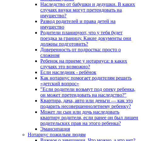
Наследство от бабушки и дедушки. В каких
случаях внуки могут претендовать на
имущество?
Развод родителей и права детей на
имущество
Родители планируют, что у тебя будет
поездка за границу. Какие документы они
должны подготовить?
Доверенность от подростка: просто о
сложном
Ребенок на приеме у нотариуса: в каких
случаях это возможно?
Если наследник - ребёнок
Как нотариус помогает родителям решить
«детский вопрос»
"Если родители возьмут под опеку ребенка,
он может претендовать на наследство?"
Квартира, дача, авто или деньги — как это
подарить несовершеннолетнему ребенку?
Может ли сын или дочь наследовать
квартиру родителя, если ранее он был лишен
родительских прав на этого ребенка?
Эмансипация
Нотариус пожилым людям
Важное о завещании. Что можно, а что нет?