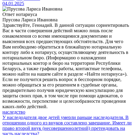
04.01.2025
Ответ нотариуса
Прусова Лариса Ивановна
Здравствуйте, Геннадий. В данной ситуации сориентировать
Вас в части совершения действий можно лишь после
ознакомления со всеми имеющимися документами и
выяснения всех предшествующих обстоятельств. Для чего
Вам необходимо обратиться в ближайшую нотариальную
контору либо к нотариусу, осуществляющему деятельность в
нотариальном бюро. (Информацию о нахождении
нотариальных контор и бюро на территории Республики
Беларусь, а также графики работы, контактные телефоны,
можно найти на нашем сайте в разделе «Найти нотариуса»).
Если не получится решить вопрос в бесспорном порядке,
можно обращаться за его решением в судебные органы,
предварительно получив юридическую консультацию для
защиты своих прав, в том числе при помощи адвокатов, о
возможности, перспективе и целесообразности проведения
каких-либо действий.
наследство
У наследодателя двое детей умерли раньше наследодателя. В
отношении одного из внуков составлено завещание. Имеет ли
право второй внук (несовершеннолетний) претендовать на
часть наследства?