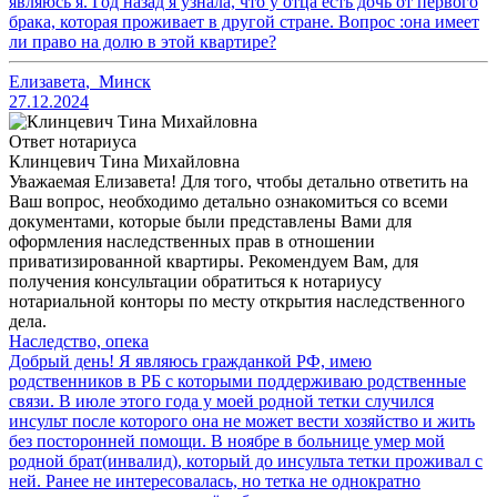
являюсь я. Год назад я узнала, что у отца есть дочь от первого
брака, которая проживает в другой стране. Вопрос :она имеет
ли право на долю в этой квартире?
Елизавета
,
Минск
27.12.2024
Ответ нотариуса
Клинцевич Тина Михайловна
Уважаемая Елизавета! Для того, чтобы детально ответить на
Ваш вопрос, необходимо детально ознакомиться со всеми
документами, которые были представлены Вами для
оформления наследственных прав в отношении
приватизированной квартиры. Рекомендуем Вам, для
получения консультации обратиться к нотариусу
нотариальной конторы по месту открытия наследственного
дела.
Наследство, опека
Добрый день! Я являюсь гражданкой РФ, имею
родственников в РБ с которыми поддерживаю родственные
связи. В июле этого года у моей родной тетки случился
инсульт после которого она не может вести хозяйство и жить
без посторонней помощи. В ноябре в больнице умер мой
родной брат(инвалид), который до инсульта тетки проживал с
ней. Ранее не интересовалась, но тетка не однократно