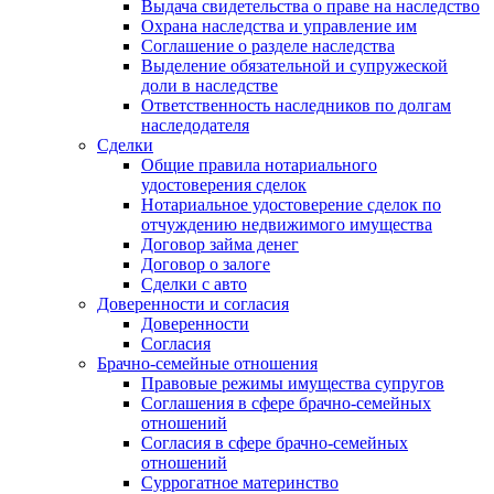
Выдача свидетельства о праве на наследство
Охрана наследства и управление им
Соглашение о разделе наследства
Выделение обязательной и супружеской
доли в наследстве
Ответственность наследников по долгам
наследодателя
Сделки
Общие правила нотариального
удостоверения сделок
Нотариальное удостоверение сделок по
отчуждению недвижимого имущества
Договор займа денег
Договор о залоге
Сделки с авто
Доверенности и согласия
Доверенности
Согласия
Брачно-семейные отношения
Правовые режимы имущества супругов
Соглашения в сфере брачно-семейных
отношений
Согласия в сфере брачно-семейных
отношений
Суррогатное материнство