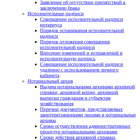
Заявление об отсутствии препятствий к
заключению брака
Исполнительные надписи
Совершение исполнительной надписи
нотариуса
Порядок оспаривания исполнительной
надписи
Порядок отложения совершения
исполнительной надписи
Внесение изменений и исправлений в
исполнительную надпись
Совершение исполнительной надписи
удаленно с использованием личного
кабинета
Нотариальный архив
Выдача нотариальными архивами архивной
справки, архивной копии, архивной
выписки гражданам и субъектам
хозяйствования
Перечни документов, представляемых
заинтересованными лицами в нотариальные
архивы
Сроки осуществления административных
процедур нотариальными архивами
Сроки действия архивной справки,