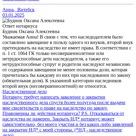
Анна
,
Витебск
03.01.2025
Ответ нотариуса
Будник Оксана Алексеевна
Уважаемая Анна! В связи с тем, что наследодателем было
составлено завещание в пользу одного из внуков, второй внук
претендовать на наследство не имеет права. В соответствии с
п. 1 ст. 1064 ГК только несовершеннолетние или
нетрудоспособные дети наследодателя, а также его
нетрудоспособные супруг и родители наследуют независимо
от содержания завещания не менее половины доли, которая
причиталась бы каждому из них при наследовании по закону
(обязательная доля). К указанной категории наследников
второй внук (несовершеннолетний) не относится.
Наследственное дело
Нотариус требует написать заяаление о закрытии
наследственного дела спустя более полугода после выдачи
мне свилетельств о праве на наследство по закону.
Правомерны ли действия нотариуса? P.S. Отказываться от
наследства не намерен. Закрыть НД* нотариус может
самостоятельно, без моего участия и без каких-либо заявлений
на закрытие НД* с моей стороны. (*НД - наследственное
дело)