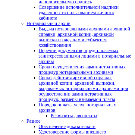
исполнительную надпись
Совершение исполнительной надписи
удаленно с использованием личного
кабинета
Нотариальный архив
Выдача нотариальными архивами архивной
справки, архивной копии, архивной
выписки гражданам и субъектам
хозяйствования
Перечни документов, представляемых
заинтересованными лицами в нотариальные
архивы
Сроки осуществления административных
процедур нотариальными архивами
Сроки действия архивной справки,
архивной копии, архивной выписки,
выдаваемых нотариальными архивами при
осуществлении административных
процедур, размеры взимаемой платы
Порядок оплаты услуг нотариальных
архивов
Реквизиты для оплаты
Разное
Обеспечение доказательств
Удостоверение формы внешнего