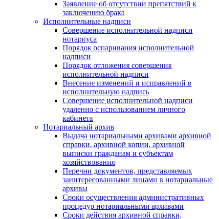
Заявление об отсутствии препятствий к
заключению брака
Исполнительные надписи
Совершение исполнительной надписи
нотариуса
Порядок оспаривания исполнительной
надписи
Порядок отложения совершения
исполнительной надписи
Внесение изменений и исправлений в
исполнительную надпись
Совершение исполнительной надписи
удаленно с использованием личного
кабинета
Нотариальный архив
Выдача нотариальными архивами архивной
справки, архивной копии, архивной
выписки гражданам и субъектам
хозяйствования
Перечни документов, представляемых
заинтересованными лицами в нотариальные
архивы
Сроки осуществления административных
процедур нотариальными архивами
Сроки действия архивной справки,