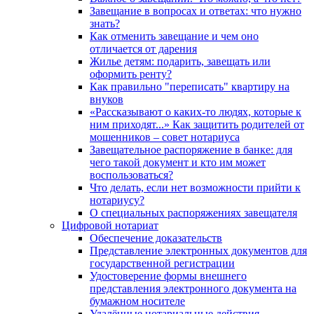
Завещание в вопросах и ответах: что нужно
знать?
Как отменить завещание и чем оно
отличается от дарения
Жилье детям: подарить, завещать или
оформить ренту?
Как правильно "переписать" квартиру на
внуков
«Рассказывают о каких-то людях, которые к
ним приходят...» Как защитить родителей от
мошенников – совет нотариуса
Завещательное распоряжение в банке: для
чего такой документ и кто им может
воспользоваться?
Что делать, если нет возможности прийти к
нотариусу?
О специальных распоряжениях завещателя
Цифровой нотариат
Обеспечение доказательств
Представление электронных документов для
государственной регистрации
Удостоверение формы внешнего
представления электронного документа на
бумажном носителе
Удалённые нотариальные действия