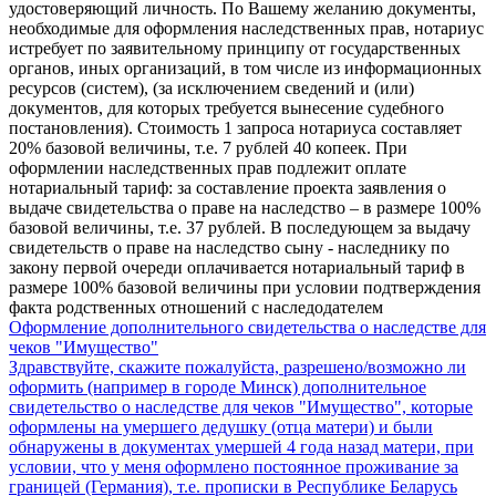
удостоверяющий личность. По Вашему желанию документы,
необходимые для оформления наследственных прав, нотариус
истребует по заявительному принципу от государственных
органов, иных организаций, в том числе из информационных
ресурсов (систем), (за исключением сведений и (или)
документов, для которых требуется вынесение судебного
постановления). Стоимость 1 запроса нотариуса составляет
20% базовой величины, т.е. 7 рублей 40 копеек. При
оформлении наследственных прав подлежит оплате
нотариальный тариф: за составление проекта заявления о
выдаче свидетельства о праве на наследство – в размере 100%
базовой величины, т.е. 37 рублей. В последующем за выдачу
свидетельств о праве на наследство сыну - наследнику по
закону первой очереди оплачивается нотариальный тариф в
размере 100% базовой величины при условии подтверждения
факта родственных отношений с наследодателем
Оформление дополнительного свидетельства о наследстве для
чеков "Имущество"
Здравствуйте, скажите пожалуйста, разрешено/возможно ли
оформить (например в городе Минск) дополнительное
свидетельство о наследстве для чеков "Имущество", которые
оформлены на умершего дедушку (отца матери) и были
обнаружены в документах умершей 4 года назад матери, при
условии, что у меня оформлено постоянное проживание за
границей (Германия), т.е. прописки в Республике Беларусь