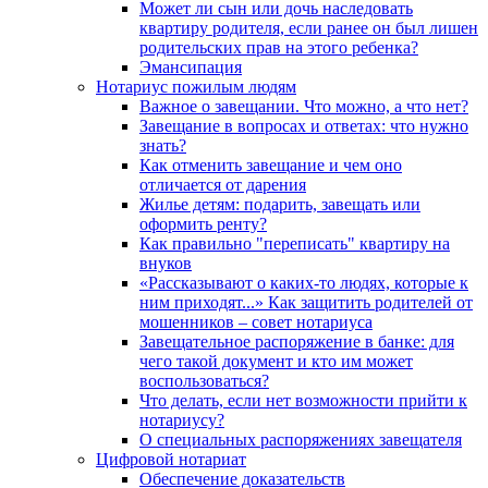
Может ли сын или дочь наследовать
квартиру родителя, если ранее он был лишен
родительских прав на этого ребенка?
Эмансипация
Нотариус пожилым людям
Важное о завещании. Что можно, а что нет?
Завещание в вопросах и ответах: что нужно
знать?
Как отменить завещание и чем оно
отличается от дарения
Жилье детям: подарить, завещать или
оформить ренту?
Как правильно "переписать" квартиру на
внуков
«Рассказывают о каких-то людях, которые к
ним приходят...» Как защитить родителей от
мошенников – совет нотариуса
Завещательное распоряжение в банке: для
чего такой документ и кто им может
воспользоваться?
Что делать, если нет возможности прийти к
нотариусу?
О специальных распоряжениях завещателя
Цифровой нотариат
Обеспечение доказательств