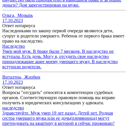
деньги? Дом зарегистрирован на муже.
Ольга
,
Мозырь
17.10.2023
Ответ нотариуса
Наследниками по закону первой очереди являются дети,
супруг и родители умершего. Ребенок от первого брака имеет
право на наследство.
Наследство
Умер мой муж. В браке были 7 месяцев. В наследство не
вступала. Есть дочь. Могу я, отсудить свое наследство
принадлежащие ащее моему умершего мужу. В наследство
вступили родители.
Виталтна
,
Жлобин
17.10.2023
Ответ нотариуса
Вопросы "отсудить" относятся к компетенции судебных
органов. Соответствующую правовую помощь вы вправе
получить в юридических консультациях у адвоката.
наследство
Здравствуйте. Муж умер 19 лет назад. Детей нет. Родная
сестра умершего мужа или ее дочь(племянница) могут
претендовать на квартиру в которой я сейчас проживаю?