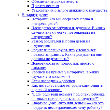
Обеспечение доказательств
Протест векселя
Уведомления о залоге движимого имущества
Нотариус детям
Нотариус: как мы оберегаем права и
интересы детей
Наследство от бабушки и дедушки. В каких
случаях внуки могут претендовать на
имущество?
Развод родителей и права детей на
имущество
Родители планируют, что у тебя будет
поездка за границу. Какие документы они
должны подготовить?
Доверенность от подростка: просто о
сложном
Ребенок на приеме у нотариуса: в каких
случаях это возможно?
Если наследник - ребёнок
Как нотариус помогает родителям решить
«детский вопрос»
"Если родители возьмут под опеку ребенка,
он может претендовать на наследство?"
Квартира, дача, авто или деньги — как это
подарить несовершеннолетнему ребенку?