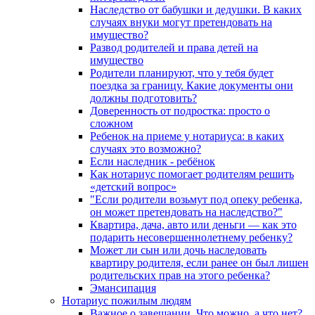
Наследство от бабушки и дедушки. В каких
случаях внуки могут претендовать на
имущество?
Развод родителей и права детей на
имущество
Родители планируют, что у тебя будет
поездка за границу. Какие документы они
должны подготовить?
Доверенность от подростка: просто о
сложном
Ребенок на приеме у нотариуса: в каких
случаях это возможно?
Если наследник - ребёнок
Как нотариус помогает родителям решить
«детский вопрос»
"Если родители возьмут под опеку ребенка,
он может претендовать на наследство?"
Квартира, дача, авто или деньги — как это
подарить несовершеннолетнему ребенку?
Может ли сын или дочь наследовать
квартиру родителя, если ранее он был лишен
родительских прав на этого ребенка?
Эмансипация
Нотариус пожилым людям
Важное о завещании. Что можно, а что нет?