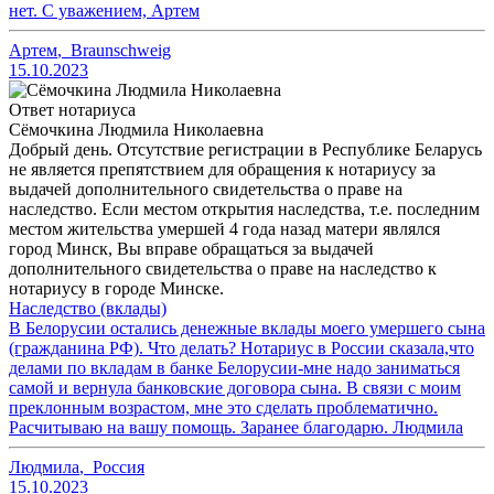
нет. С уважением, Артем
Артем
,
Braunschweig
15.10.2023
Ответ нотариуса
Сёмочкина Людмила Николаевна
Добрый день. Отсутствие регистрации в Республике Беларусь
не является препятствием для обращения к нотариусу за
выдачей дополнительного свидетельства о праве на
наследство. Если местом открытия наследства, т.е. последним
местом жительства умершей 4 года назад матери являлся
город Минск, Вы вправе обращаться за выдачей
дополнительного свидетельства о праве на наследство к
нотариусу в городе Минске.
Наследство (вклады)
В Белорусии остались денежные вклады моего умершего сына
(гражданина РФ). Что делать? Нотариус в России сказала,что
делами по вкладам в банке Белорусии-мне надо заниматься
самой и вернула банковские договора сына. В связи с моим
преклонным возрастом, мне это сделать проблематично.
Расчитываю на вашу помощь. Заранее благодарю. Людмила
Людмила
,
Россия
15.10.2023