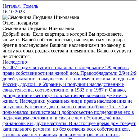
Наталья
,
Гомель
16.10.2023
Ответ нотариуса
Сёмочкина Людмила Николаевна
Добрый день. Если квартира, в которой Вы проживаете,
является Вашей собственностью, наследоваться квартира
будет в последующем Вашими наследниками по закону, к
числу которых родная сестра и племянница Вашего супруга
не относятся.
Наследство
В 2007 году я вступил в право на наследование 5/9 долей в
праве собственности на жилой дом. Правообладатели 2/9 и 2/9
долей указанного имущества на то время проживали, одна - в
России, другой - в Украине, и получили наследственные
свидетельства, соответственно, в 1983 г. и 1987 г. Однако,
доподлинно известно, что в настоящее время их уже нет в
живых. Наследники указанных лиц в права наследования не
вступали. В течение длительного времени (более 15 лет) я
пользовался имуществом и добросовестно поддерживал его в
надлежащем состоянии, в связи с чем нёс определённые
финансовые и другие затраты. В настоящее время дом требует
капитального ремонта, но без согласия всех собственников,
которых уже нет в живых, я не имею права выполнить