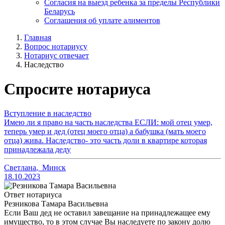
Согласия на выезд ребенка за пределы Республики
Беларусь
Соглашения об уплате алиментов
Главная
Вопрос нотариусу
Нотариус отвечает
Наследство
Спросите нотариуса
Вступление в наследство
Имею ли я право на часть наследства ЕСЛИ: мой отец умер,
теперь умер и дед (отец моего отца) а бабушка (мать моего
отца) жива. Наследство- это часть доли в квартире которая
принадлежала деду
Светлана
,
Минск
18.10.2023
Ответ нотариуса
Резникова Тамара Васильевна
Если Ваш дед не оставил завещание на принадлежащее ему
имущество, то в этом случае Вы наследуете по закону долю