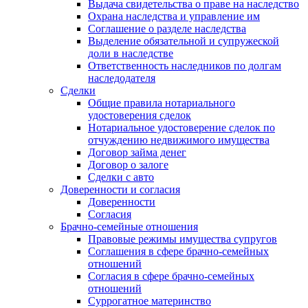
Выдача свидетельства о праве на наследство
Охрана наследства и управление им
Соглашение о разделе наследства
Выделение обязательной и супружеской
доли в наследстве
Ответственность наследников по долгам
наследодателя
Сделки
Общие правила нотариального
удостоверения сделок
Нотариальное удостоверение сделок по
отчуждению недвижимого имущества
Договор займа денег
Договор о залоге
Сделки с авто
Доверенности и согласия
Доверенности
Согласия
Брачно-семейные отношения
Правовые режимы имущества супругов
Соглашения в сфере брачно-семейных
отношений
Согласия в сфере брачно-семейных
отношений
Суррогатное материнство