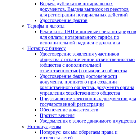
Выдача дубликатов нотариальных
документов. Выдача выписок из реестров
для регистрации нотариальных действий
Удостоверение фактов
Тарифы и льготы
Реквизиты ТНП и лицевые счета нотариусов
для оплаты нотариального тарифа по
исполнительной надписи с должника
Нотариус бизнесу
Удостоверение заявления участников
общества с ограниченной ответственностью
(общества с дополнительной
ответственностью) о выходе из общества
Удостоверение факта достоверности
документа, принятого при создании
хозяйственного общества, документа органа
управления хозяйственного общества
Представление электронных документов для
государственной регистрации
Обеспечение доказательств
Протест векселя
Уведомления о залоге движимого имущества
Нотариус детям
Нотариус: как мы оберегаем права и
интересы детей