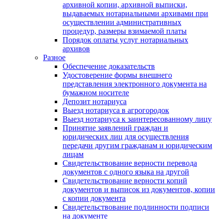
архивной копии, архивной выписки,
выдаваемых нотариальными архивами при
осуществлении административных
процедур, размеры взимаемой платы
Порядок оплаты услуг нотариальных
архивов
Разное
Обеспечение доказательств
Удостоверение формы внешнего
представления электронного документа на
бумажном носителе
Депозит нотариуса
Выезд нотариуса в агрогородок
Выезд нотариуса к заинтересованному лицу
Принятие заявлений граждан и
юридических лиц для осуществления
передачи другим гражданам и юридическим
лицам
Свидетельствование верности перевода
документов с одного языка на другой
Свидетельствование верности копий
документов и выписок из документов, копии
с копии документа
Свидетельствование подлинности подписи
на документе