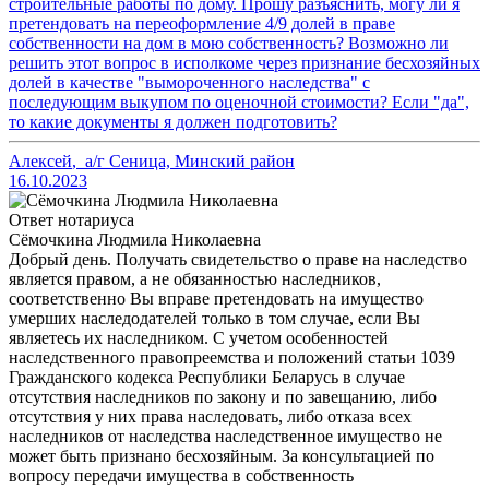
строительные работы по дому. Прошу разъяснить, могу ли я
претендовать на переоформление 4/9 долей в праве
собственности на дом в мою собственность? Возможно ли
решить этот вопрос в исполкоме через признание бесхозяйных
долей в качестве "вымороченного наследства" с
последующим выкупом по оценочной стоимости? Если "да",
то какие документы я должен подготовить?
Алексей
,
а/г Сеница, Минский район
16.10.2023
Ответ нотариуса
Сёмочкина Людмила Николаевна
Добрый день. Получать свидетельство о праве на наследство
является правом, а не обязанностью наследников,
соответственно Вы вправе претендовать на имущество
умерших наследодателей только в том случае, если Вы
являетесь их наследником. С учетом особенностей
наследственного правопреемства и положений статьи 1039
Гражданского кодекса Республики Беларусь в случае
отсутствия наследников по закону и по завещанию, либо
отсутствия у них права наследовать, либо отказа всех
наследников от наследства наследственное имущество не
может быть признано бесхозяйным. За консультацией по
вопросу передачи имущества в собственность