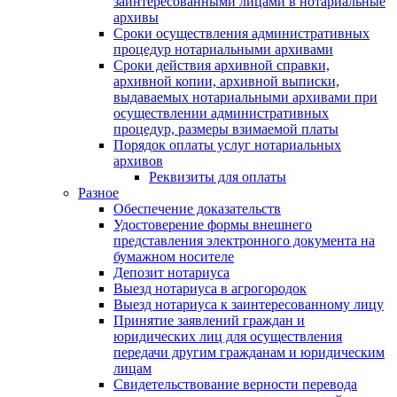
заинтересованными лицами в нотариальные
архивы
Сроки осуществления административных
процедур нотариальными архивами
Сроки действия архивной справки,
архивной копии, архивной выписки,
выдаваемых нотариальными архивами при
осуществлении административных
процедур, размеры взимаемой платы
Порядок оплаты услуг нотариальных
архивов
Реквизиты для оплаты
Разное
Обеспечение доказательств
Удостоверение формы внешнего
представления электронного документа на
бумажном носителе
Депозит нотариуса
Выезд нотариуса в агрогородок
Выезд нотариуса к заинтересованному лицу
Принятие заявлений граждан и
юридических лиц для осуществления
передачи другим гражданам и юридическим
лицам
Свидетельствование верности перевода