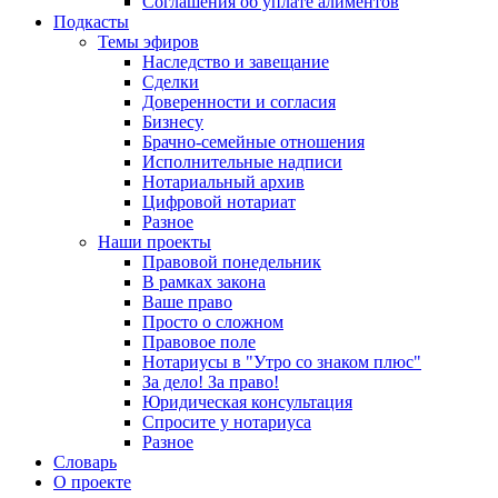
Соглашения об уплате алиментов
Подкасты
Темы эфиров
Наследство и завещание
Сделки
Доверенности и согласия
Бизнесу
Брачно-семейные отношения
Исполнительные надписи
Нотариальный архив
Цифровой нотариат
Разное
Наши проекты
Правовой понедельник
В рамках закона
Ваше право
Просто о сложном
Правовое поле
Нотариусы в "Утро со знаком плюс"
За дело! За право!
Юридическая консультация
Спросите у нотариуса
Разное
Словарь
О проекте