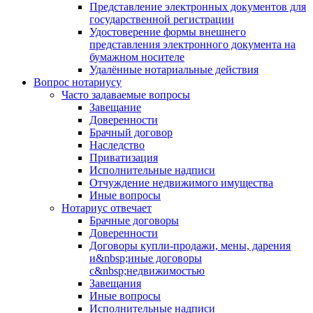
Представление электронных документов для
государственной регистрации
Удостоверение формы внешнего
представления электронного документа на
бумажном носителе
Удалённые нотариальные действия
Вопрос нотариусу
Часто задаваемые вопросы
Завещание
Доверенности
Брачный договор
Наследство
Приватизация
Исполнительные надписи
Отчуждение недвижимого имущества
Иные вопросы
Нотариус отвечает
Брачные договоры
Доверенности
Договоры купли-продажи, мены, дарения
и&nbsp;иные договоры
с&nbsp;недвижимостью
Завещания
Иные вопросы
Исполнительные надписи