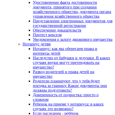
Удостоверение факта достоверности
документа, принятого при создании
хозяйственного общества, документа органа
управления хозяйственного общества
Представление электронных документов для
государственной регистрации
Обеспечение доказательств
Протест векселя
Уведомления о залоге движимого имущества
Нотариус детям
Нотариус: как мы оберегаем права и
интересы детей
Наследство от бабушки и дедушки. В каких
случаях внуки могут претендовать на
имущество?
Развод родителей и права детей на
имущество
Родители планируют, что у тебя будет
поездка за границу. Какие документы они
должны подготовить?
Доверенность от подростка: просто о
сложном
Ребенок на приеме у нотариуса: в каких
случаях это возможно?
Если наследник - ребёнок