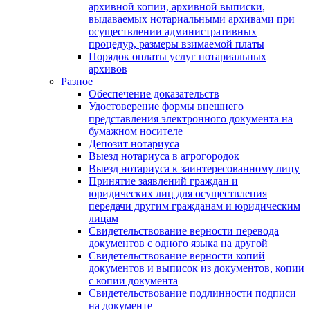
архивной копии, архивной выписки,
выдаваемых нотариальными архивами при
осуществлении административных
процедур, размеры взимаемой платы
Порядок оплаты услуг нотариальных
архивов
Разное
Обеспечение доказательств
Удостоверение формы внешнего
представления электронного документа на
бумажном носителе
Депозит нотариуса
Выезд нотариуса в агрогородок
Выезд нотариуса к заинтересованному лицу
Принятие заявлений граждан и
юридических лиц для осуществления
передачи другим гражданам и юридическим
лицам
Свидетельствование верности перевода
документов с одного языка на другой
Свидетельствование верности копий
документов и выписок из документов, копии
с копии документа
Свидетельствование подлинности подписи
на документе