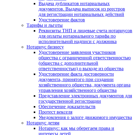
Выдача дубликатов нотариальных
документов. Выдача выписок из реестров
для регистрации нотариальных действий
Удостоверение фактов
Тарифы и льготы
Реквизиты ТНП и лицевые счета нотариусов
для оплаты нотариального тарифа по
исполнительной надписи с должника
Нотариус бизнесу
Удостоверение заявления участников
общества с ограниченной ответственностью
(общества с дополнительной
ответственностью) о выходе из общества
Удостоверение факта достоверности
документа, принятого при создании
хозяйственного общества, документа органа
управления хозяйственного общества
Представление электронных документов для
государственной регистрации
Обеспечение доказательств
Протест векселя
Уведомления о залоге движимого имущества
Нотариус детям
Нотариус: как мы оберегаем права и
интересы детей