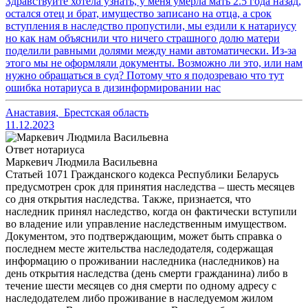
Здравствуйте хотела узнать, у меня умерла мать 2.5 года назад,
остался отец и брат, имущество записано на отца, а срок
вступления в наследство пропустили, мы ездили к натариусу
но как нам объяснили что ничего страшного долю матери
поделили равными долями между нами автоматически. Из-за
этого мы не оформляли документы. Возможно ли это, или нам
нужно обращаться в суд? Потому что я подозреваю что тут
ошибка нотариуса в дизинформировании нас
Анаставия
,
Брестская область
11.12.2023
Ответ нотариуса
Маркевич Людмила Васильевна
Статьей 1071 Гражданского кодекса Республики Беларусь
предусмотрен срок для принятия наследства – шесть месяцев
со дня открытия наследства. Также, признается, что
наследник принял наследство, когда он фактически вступили
во владение или управление наследственным имуществом.
Документом, это подтверждающим, может быть справка о
последнем месте жительства наследодателя, содержащая
информацию о проживании наследника (наследников) на
день открытия наследства (день смерти гражданина) либо в
течение шести месяцев со дня смерти по одному адресу с
наследодателем либо проживание в наследуемом жилом