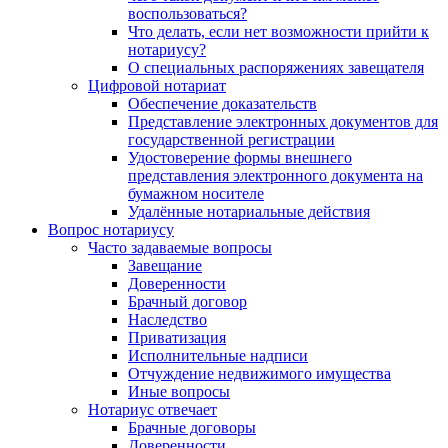
воспользоваться?
Что делать, если нет возможности прийти к
нотариусу?
О специальных распоряжениях завещателя
Цифровой нотариат
Обеспечение доказательств
Представление электронных документов для
государственной регистрации
Удостоверение формы внешнего
представления электронного документа на
бумажном носителе
Удалённые нотариальные действия
Вопрос нотариусу
Часто задаваемые вопросы
Завещание
Доверенности
Брачный договор
Наследство
Приватизация
Исполнительные надписи
Отчуждение недвижимого имущества
Иные вопросы
Нотариус отвечает
Брачные договоры
Доверенности