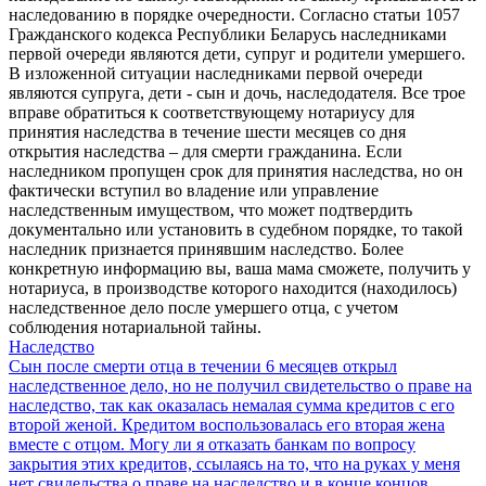
наследованию в порядке очередности. Согласно статьи 1057
Гражданского кодекса Республики Беларусь наследниками
первой очереди являются дети, супруг и родители умершего.
В изложенной ситуации наследниками первой очереди
являются супруга, дети - сын и дочь, наследодателя. Все трое
вправе обратиться к соответствующему нотариусу для
принятия наследства в течение шести месяцев со дня
открытия наследства – для смерти гражданина. Если
наследником пропущен срок для принятия наследства, но он
фактически вступил во владение или управление
наследственным имуществом, что может подтвердить
документально или установить в судебном порядке, то такой
наследник признается принявшим наследство. Более
конкретную информацию вы, ваша мама сможете, получить у
нотариуса, в производстве которого находится (находилось)
наследственное дело после умершего отца, с учетом
соблюдения нотариальной тайны.
Наследство
Сын после смерти отца в течении 6 месяцев открыл
наследственное дело, но не получил свидетельство о праве на
наследство, так как оказалась немалая сумма кредитов с его
второй женой. Кредитом воспользовалась его вторая жена
вместе с отцом. Могу ли я отказать банкам по вопросу
закрытия этих кредитов, ссылаясь на то, что на руках у меня
нет свидельства о праве на наследство и в конце концов