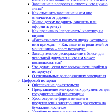
Завещание в вопросах и ответах: что нужно
знать?
Как отменить завещание и чем оно
отличается от дарения
Жилье детям: подарить, завещать или
оформить ренту?
Как правильно "переписать" квартиру на
внуков
«Рассказывают о каких-то людях, которые к
ним приходят...» Как защитить родителей от
мошенников – совет нотариуса
Завещательное распоряжение в банке: для
чего такой документ и кто им может
воспользоваться?
Что делать, если нет возможности прийти к
нотариусу?
О специальных распоряжениях завещателя
Цифровой нотариат
Обеспечение доказательств
Представление электронных документов для
государственной регистрации
Удостоверение формы внешнего
представления электронного документа на
бумажном носителе
Удалённые нотариальные действия