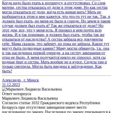
Когда надо было ехать к нотариусу, я отсутствовал. Со слов
матери, сестра отказалась от доли в этом доме. Но как сестра
могла отказаться от доли, когда есть живая мать? Мать не
разбирается в этом и мне кажется, что что-то тут не так. Так, я
должен был ехать, но меня не было в городе. Но зачем в таком
случае должен был ехать я? Так же отказаться от доли? Но
этот дом, все, что у меня есть. Я прожил в нем почти всю
жизнь. И я так понимаю, я должен был ехать, чтобы так же
отказаться от наследства? А сестра забрала все документы
себе. Мама сказала, что заберет, но пока не забрала. Какие тут
могут быть подводные камни? Маму могли обмануть, т.к. она
и так наследница первой очереди, а на сестру завещания от
отца не было. А меня получается никто не спросил, хотя сы
родные брат и сестра. Мать вообще не в курсе. Сидела там и
только смотрела. Могла быть введена в заблуждение. Как
быть?
Александр
,
г. Минск
11.12.2023
Ответ нотариуса
Маркевич Людмила Васильевна
Согласно статьи 1032 Гражданского кодекса Республики
Беларусь при отсутствии завещания имеет место
наследование по закону. Наследники по закону призываются к