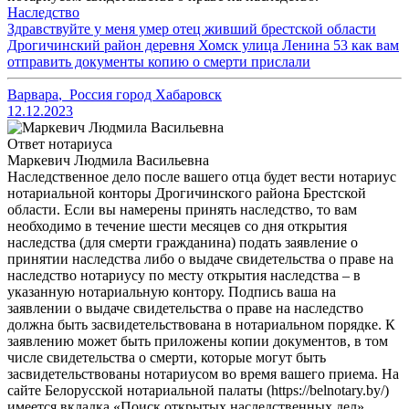
Наследство
Здравствуйте у меня умер отец живший брестской области
Дрогичинский район деревня Хомск улица Ленина 53 как вам
отправить документы копию о смерти прислали
Варвара
,
Россия город Хабаровск
12.12.2023
Ответ нотариуса
Маркевич Людмила Васильевна
Наследственное дело после вашего отца будет вести нотариус
нотариальной конторы Дрогичинского района Брестской
области. Если вы намерены принять наследство, то вам
необходимо в течение шести месяцев со дня открытия
наследства (для смерти гражданина) подать заявление о
принятии наследства либо о выдаче свидетельства о праве на
наследство нотариусу по месту открытия наследства – в
указанную нотариальную контору. Подпись ваша на
заявлении о выдаче свидетельства о праве на наследство
должна быть засвидетельствована в нотариальном порядке. К
заявлению может быть приложены копии документов, в том
числе свидетельства о смерти, которые могут быть
засвидетельствованы нотариусом во время вашего приема. На
сайте Белорусской нотариальной палаты (https://belnotary.by/)
имеется вкладка «Поиск открытых наследственных дел».