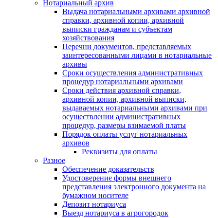
Нотариальный архив
Выдача нотариальными архивами архивной
справки, архивной копии, архивной
выписки гражданам и субъектам
хозяйствования
Перечни документов, представляемых
заинтересованными лицами в нотариальные
архивы
Сроки осуществления административных
процедур нотариальными архивами
Сроки действия архивной справки,
архивной копии, архивной выписки,
выдаваемых нотариальными архивами при
осуществлении административных
процедур, размеры взимаемой платы
Порядок оплаты услуг нотариальных
архивов
Реквизиты для оплаты
Разное
Обеспечение доказательств
Удостоверение формы внешнего
представления электронного документа на
бумажном носителе
Депозит нотариуса
Выезд нотариуса в агрогородок