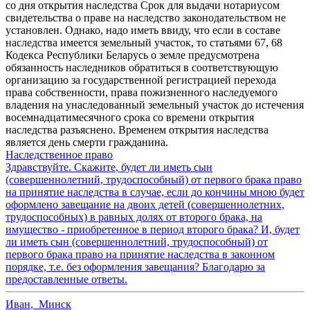
со дня открытия наследства Срок для выдачи нотариусом
свидетельства о праве на наследство законодательством не
установлен. Однако, надо иметь ввиду, что если в составе
наследства имеется земельный участок, то статьями 67, 68
Кодекса Республики Беларусь о земле предусмотрена
обязанность наследников обратиться в соответствующую
организацию за государственной регистрацией перехода
права собственности, права пожизненного наследуемого
владения на унаследованный земельный участок до истечения
восемнадцатимесячного срока со времени открытия
наследства разъяснено. Временем открытия наследства
является день смерти гражданина.
Наследственное право
Здравствуйте. Скажите, будет ли иметь сын
(совершеннолетний, трудоспособный) от первого брака право
на принятие наследства в случае, если до кончины мною будет
оформлено завещание на двоих детей (совершеннолетних,
трудоспособных) в равных долях от второго брака, на
имущество - приобретенное в период второго брака? И, будет
ли иметь сын (совершеннолетний, трудоспособный) от
первого брака право на принятие наследства в законном
порядке, т.е. без оформления завещания? Благодарю за
предоставленные ответы.
Иван
,
Минск