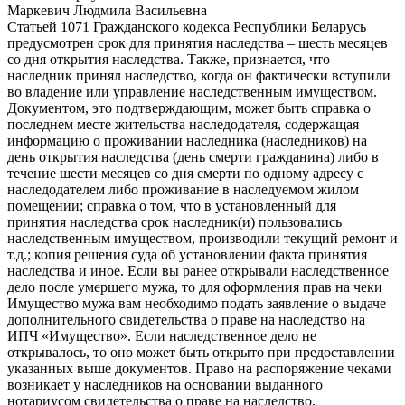
Маркевич Людмила Васильевна
Статьей 1071 Гражданского кодекса Республики Беларусь
предусмотрен срок для принятия наследства – шесть месяцев
со дня открытия наследства. Также, признается, что
наследник принял наследство, когда он фактически вступили
во владение или управление наследственным имуществом.
Документом, это подтверждающим, может быть справка о
последнем месте жительства наследодателя, содержащая
информацию о проживании наследника (наследников) на
день открытия наследства (день смерти гражданина) либо в
течение шести месяцев со дня смерти по одному адресу с
наследодателем либо проживание в наследуемом жилом
помещении; справка о том, что в установленный для
принятия наследства срок наследник(и) пользовались
наследственным имуществом, производили текущий ремонт и
т.д.; копия решения суда об установлении факта принятия
наследства и иное. Если вы ранее открывали наследственное
дело после умершего мужа, то для оформления прав на чеки
Имущество мужа вам необходимо подать заявление о выдаче
дополнительного свидетельства о праве на наследство на
ИПЧ «Имущество». Если наследственное дело не
открывалось, то оно может быть открыто при предоставлении
указанных выше документов. Право на распоряжение чеками
возникает у наследников на основании выданного
нотариусом свидетельства о праве на наследство.