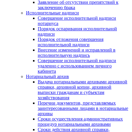
Заявление об отсутствии препятствий к
заключению брака
Исполнительные надписи
Совершение исполнительной надписи
нотариуса
Порядок оспаривания исполнительной
надписи
Порядок отложения совершения
исполнительной надписи
Внесение изменений и исправлений в
исполнительную надпись
Совершение исполнительной надписи
удаленно с использованием личного
кабинета
Нотариальный архив
Выдача нотариальными архивами архивной
справки, архивной копии, архивной
выписки гражданам и субъектам
хозяйствования
Перечни документов, представляемых
заинтересованными лицами в нотариальные
архивы
Сроки осуществления административных
процедур нотариальными архивами
Сроки действия архивной справки,