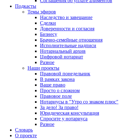
Соглашения об уплате алиментов
Подкасты
Темы эфиров
Наследство и завещание
Сделки
Доверенности и согласия
Бизнесу
Брачно-семейные отношения
Исполнительные надписи
Нотариальный архив
Цифровой нотариат
Разное
Наши проекты
Правовой понедельник
В рамках закона
Ваше право
Просто о сложном
Правовое поле
Нотариусы в "Утро со знаком плюс"
За дело! За право!
Юридическая консультация
Спросите у нотариуса
Разное
Словарь
О проекте