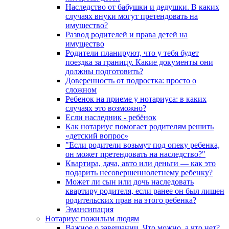
Наследство от бабушки и дедушки. В каких
случаях внуки могут претендовать на
имущество?
Развод родителей и права детей на
имущество
Родители планируют, что у тебя будет
поездка за границу. Какие документы они
должны подготовить?
Доверенность от подростка: просто о
сложном
Ребенок на приеме у нотариуса: в каких
случаях это возможно?
Если наследник - ребёнок
Как нотариус помогает родителям решить
«детский вопрос»
"Если родители возьмут под опеку ребенка,
он может претендовать на наследство?"
Квартира, дача, авто или деньги — как это
подарить несовершеннолетнему ребенку?
Может ли сын или дочь наследовать
квартиру родителя, если ранее он был лишен
родительских прав на этого ребенка?
Эмансипация
Нотариус пожилым людям
Важное о завещании. Что можно, а что нет?