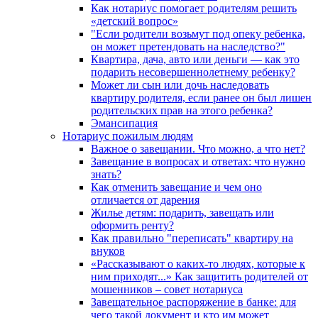
Как нотариус помогает родителям решить
«детский вопрос»
"Если родители возьмут под опеку ребенка,
он может претендовать на наследство?"
Квартира, дача, авто или деньги — как это
подарить несовершеннолетнему ребенку?
Может ли сын или дочь наследовать
квартиру родителя, если ранее он был лишен
родительских прав на этого ребенка?
Эмансипация
Нотариус пожилым людям
Важное о завещании. Что можно, а что нет?
Завещание в вопросах и ответах: что нужно
знать?
Как отменить завещание и чем оно
отличается от дарения
Жилье детям: подарить, завещать или
оформить ренту?
Как правильно "переписать" квартиру на
внуков
«Рассказывают о каких-то людях, которые к
ним приходят...» Как защитить родителей от
мошенников – совет нотариуса
Завещательное распоряжение в банке: для
чего такой документ и кто им может