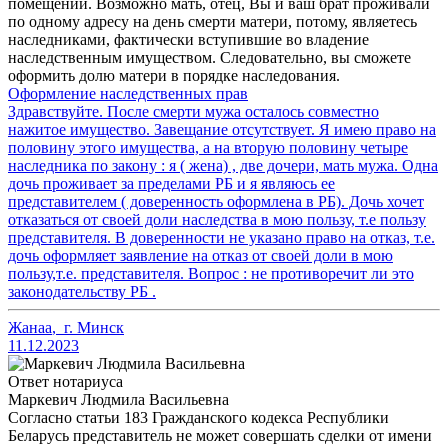
помещении. Возможно мать, отец, Вы и ваш брат проживали
по одному адресу на день смерти матери, потому, являетесь
наследниками, фактически вступившие во владение
наследственным имуществом. Следовательно, вы сможете
оформить долю матери в порядке наследования.
Оформление наследственных прав
Здравствуйте. После смерти мужа осталось совместно
нажитое имущество. Завещание отсутствует. Я имею право на
половину этого имущества, а на вторую половину четыре
наследника по закону : я ( жена) , две дочери, мать мужа. Одна
дочь проживает за пределами РБ и я являюсь ее
представителем ( доверенность оформлена в РБ). Дочь хочет
отказаться от своей доли наследства в мою пользу, т.е пользу
представителя. В доверенности не указано право на отказ, т.е.
дочь оформляет заявление на отказ от своей доли в мою
пользу,т.е. представителя. Вопрос : не противоречит ли это
законодательству РБ .
Жанаа
,
г. Минск
11.12.2023
Ответ нотариуса
Маркевич Людмила Васильевна
Согласно статьи 183 Гражданского кодекса Республики
Беларусь представитель не может совершать сделки от имени