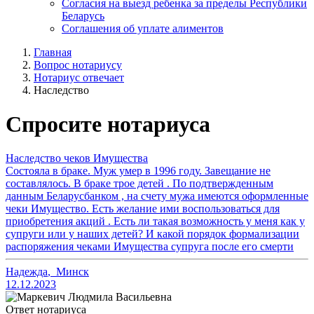
Согласия на выезд ребенка за пределы Республики
Беларусь
Соглашения об уплате алиментов
Главная
Вопрос нотариусу
Нотариус отвечает
Наследство
Спросите нотариуса
Наследство чеков Имущества
Состояла в браке. Муж умер в 1996 году. Завещание не
составлялось. В браке трое детей . По подтвержденным
данным Беларусбанком , на счету мужа имеются оформленные
чеки Имущество. Есть желание ими воспользоваться для
приобретения акций . Есть ли такая возможность у меня как у
супруги или у наших детей? И какой порядок формализации
распоряжения чеками Имущества супруга после его смерти
Надежда
,
Минск
12.12.2023
Ответ нотариуса