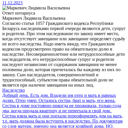
11.12.2023
Ответ нотариуса
Маркевич Людмила Васильевна
Согласно статьи 1057 Гражданского кодекса Республики
Беларусь наследниками первой очереди являются дети, супруг
и родители. При этом наследование по закону имеет место,
когда отсутствует завещание или завещание определяет судьбу
не всего наследства. Надо иметь ввиду, что Гражданским
кодексом предусмотрено право на обязательную долю в
наследстве. Несовершеннолетние или нетрудоспособные дети
наследодателя, его нетрудоспособные супруг и родители
наследуют независимо от содержания завещания не менее
половины доли, которая причиталась бы каждому из них по
закону. Сын наследодателя, совершеннолетний и
трудоспособный, субъектом права обязательной доли не
является при наличии завещания на иных лиц.
Наследство
Добрый день. Есть дом. Владели им отец и мать в равных
долях. Отец умер. Остались сестра, брат и мать, его жена.
Сестра в доме постоянно никогда не проживала, только года
два, когда продала квартиру и не переехала в свой дом.
Сестра взяла мать и они поехали переоформлять дом на мать,
т.е. мать должна была вступить в наследство. По документам
со слов матери, именно она является хозяйкой дома. НО.