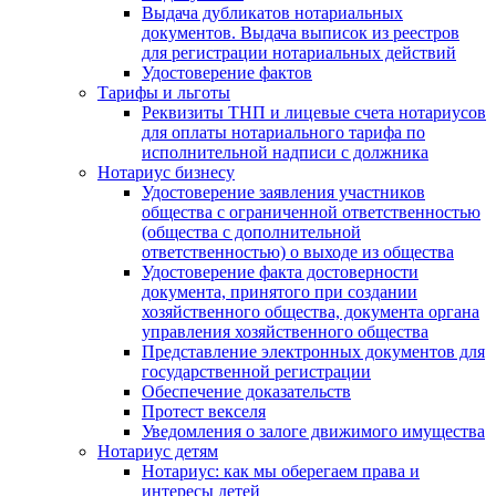
Выдача дубликатов нотариальных
документов. Выдача выписок из реестров
для регистрации нотариальных действий
Удостоверение фактов
Тарифы и льготы
Реквизиты ТНП и лицевые счета нотариусов
для оплаты нотариального тарифа по
исполнительной надписи с должника
Нотариус бизнесу
Удостоверение заявления участников
общества с ограниченной ответственностью
(общества с дополнительной
ответственностью) о выходе из общества
Удостоверение факта достоверности
документа, принятого при создании
хозяйственного общества, документа органа
управления хозяйственного общества
Представление электронных документов для
государственной регистрации
Обеспечение доказательств
Протест векселя
Уведомления о залоге движимого имущества
Нотариус детям
Нотариус: как мы оберегаем права и
интересы детей