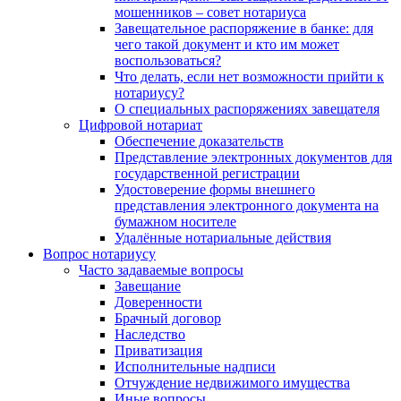
мошенников – совет нотариуса
Завещательное распоряжение в банке: для
чего такой документ и кто им может
воспользоваться?
Что делать, если нет возможности прийти к
нотариусу?
О специальных распоряжениях завещателя
Цифровой нотариат
Обеспечение доказательств
Представление электронных документов для
государственной регистрации
Удостоверение формы внешнего
представления электронного документа на
бумажном носителе
Удалённые нотариальные действия
Вопрос нотариусу
Часто задаваемые вопросы
Завещание
Доверенности
Брачный договор
Наследство
Приватизация
Исполнительные надписи
Отчуждение недвижимого имущества
Иные вопросы