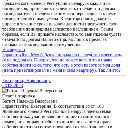
Гражданского кодекса Республики Беларусь каждый из
наследников, принявших наследство, отвечает по долгам
наследодателя в пределах стоимости перешедшего к нему
наследственного имущества. Кредиторы наследодателя
вправе в течение срока исковой давности предъявить свои
требования принявшим наследство наследникам. Таким
образом, если Вы примете наследство, то вынуждены будете
отвечать по долгам Вашего отца, но лишь в пределах
стоимости унаследованного имущества.
Наследство
Здравствуйте! Моя бабушка подала на наследство моего отца
(я не подавала). Говорит, что не может вступить в права
собственности из-за того, что есть в этой квартире моя доля
(папа приватизировал на меня и себя квартиру). Так ли это?
Екатерина
,
Новополоцк
23.08.2023
Ответ нотариуса
Батист Надежда Валерьевна
Здравствуйте, Екатерина! В соответствии со ст. 188
Жилищного кодекса Республики Беларусь члены семьи
собственника, участвовавшие в приватизации жилого
помещения, вправе требовать признания за ними права
собственности на соответствующую их участию долю в