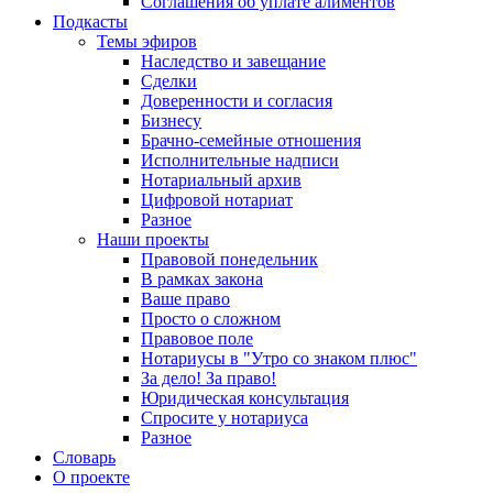
Соглашения об уплате алиментов
Подкасты
Темы эфиров
Наследство и завещание
Сделки
Доверенности и согласия
Бизнесу
Брачно-семейные отношения
Исполнительные надписи
Нотариальный архив
Цифровой нотариат
Разное
Наши проекты
Правовой понедельник
В рамках закона
Ваше право
Просто о сложном
Правовое поле
Нотариусы в "Утро со знаком плюс"
За дело! За право!
Юридическая консультация
Спросите у нотариуса
Разное
Словарь
О проекте