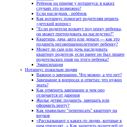
Ребенок на приеме у нотариуса: в каких
случаях это возможно?
Если наследник - ребёнок
Как нотариус помогает родителям решить
«детский вопрос»
"Если родители возьмут под опеку ребенка,
он может претендовать на наследство?"
Квартира, дача, авто или деньги — как это
подарить несовершеннолетнему ребенку?
Может ли сын или дочь наследовать
квартиру родителя, если ранее он был лишен
родительских прав на этого ребенка?
Эмансипация
Нотариус пожилым людям
Важное о завещании. Что можно, а что нет?
Завещание в вопросах и ответах: что нужно
знать?
Как отменить завещание и чем оно
отличается от дарения
Жилье детям: подарить, завещать или
оформить ренту?
Как правильно "переписать" квартиру на
внуков
«Рассказывают о каких-то людях, которые к
ним приходят...» Как защитить родителей от