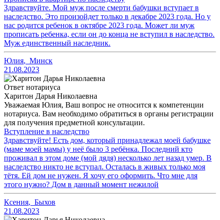
Здравствуйте. Мой муж после смерти бабушки вступает в
наследство. Это произойдет только в декабре 2023 года. Но у
нас родится ребенок в октябре 2023 года. Может ли муж
прописать ребенка, если он до конца не вступил в наследство.
Муж единственный наследник.
Юлия
,
Минск
21.08.2023
Ответ нотариуса
Харитон Дарья Николаевна
Уважаемая Юлия, Ваш вопрос не относится к компетенции
нотариуса. Вам необходимо обратиться в органы регистрации
для получения предметной консультации.
Вступление в наследство
Здравствуйте! Есть дом, который принадлежал моей бабушке
(маме моей мамы) у неё было 3 ребёнка. Последний кто
проживал в этом доме (мой дядя) несколько лет назад умер. В
наследство никто не вступал. Осталась в живых только моя
тётя. Ей дом не нужен. Я хочу его оформить. Что мне для
этого нужно? Дом в данный момент нежилой
Ксения
,
Быхов
21.08.2023