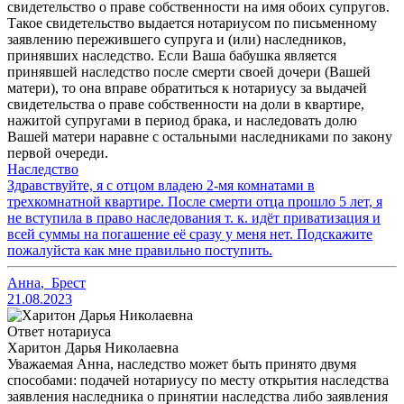
свидетельство о праве собственности на имя обоих супругов.
Такое свидетельство выдается нотариусом по письменному
заявлению пережившего супруга и (или) наследников,
принявших наследство. Если Ваша бабушка является
принявшей наследство после смерти своей дочери (Вашей
матери), то она вправе обратиться к нотариусу за выдачей
свидетельства о праве собственности на доли в квартире,
нажитой супругами в период брака, и наследовать долю
Вашей матери наравне с остальными наследниками по закону
первой очереди.
Наследство
Здравствуйте, я с отцом владею 2-мя комнатами в
трехкомнатной квартире. После смерти отца прошло 5 лет, я
не вступила в право наследования т. к. идёт приватизация и
всей суммы на погашение её сразу у меня нет. Подскажите
пожалуйста как мне правильно поступить.
Анна
,
Брест
21.08.2023
Ответ нотариуса
Харитон Дарья Николаевна
Уважаемая Анна, наследство может быть принято двумя
способами: подачей нотариусу по месту открытия наследства
заявления наследника о принятии наследства либо заявления