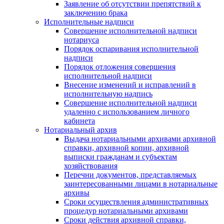
Заявление об отсутствии препятствий к
заключению брака
Исполнительные надписи
Совершение исполнительной надписи
нотариуса
Порядок оспаривания исполнительной
надписи
Порядок отложения совершения
исполнительной надписи
Внесение изменений и исправлений в
исполнительную надпись
Совершение исполнительной надписи
удаленно с использованием личного
кабинета
Нотариальный архив
Выдача нотариальными архивами архивной
справки, архивной копии, архивной
выписки гражданам и субъектам
хозяйствования
Перечни документов, представляемых
заинтересованными лицами в нотариальные
архивы
Сроки осуществления административных
процедур нотариальными архивами
Сроки действия архивной справки,