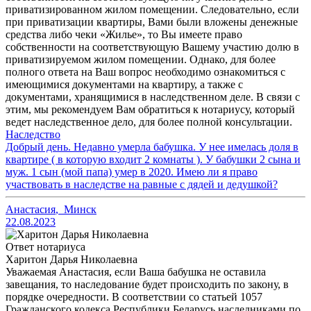
приватизированном жилом помещении. Следовательно, если
при приватизации квартиры, Вами были вложены денежные
средства либо чеки «Жилье», то Вы имеете право
собственности на соответствующую Вашему участию долю в
приватизируемом жилом помещении. Однако, для более
полного ответа на Ваш вопрос необходимо ознакомиться с
имеющимися документами на квартиру, а также с
документами, хранящимися в наследственном деле. В связи с
этим, мы рекомендуем Вам обратиться к нотариусу, который
ведет наследственное дело, для более полной консультации.
Наследство
Добрый день. Недавно умерла бабушка. У нее имелась доля в
квартире ( в которую входит 2 комнаты ). У бабушки 2 сына и
муж. 1 сын (мой папа) умер в 2020. Имею ли я право
участвовать в наследстве на равные с дядей и дедушкой?
Анастасия
,
Минск
22.08.2023
Ответ нотариуса
Харитон Дарья Николаевна
Уважаемая Анастасия, если Ваша бабушка не оставила
завещания, то наследование будет происходить по закону, в
порядке очередности. В соответствии со статьей 1057
Гражданского кодекса Республики Беларусь наследниками по