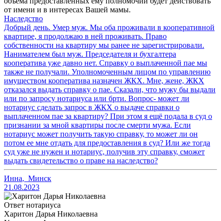
объема предоставленных ему полномочий будет действовать
от имени и в интересах Вашей мамы.
Наследство
Добрый день. Умер муж. Мы оба проживали в кооперативной
квартире, я продолжаю в ней проживать. Право
собственности на квартиру мы ранее не зарегистрировали.
Нанимателем был муж. Председателя и бухгалтера
кооператива уже давно нет. Справку о выплаченной пае мы
также не получали. Уполномоченным лицом по управлению
имуществом кооператива назначен ЖКХ. Мне, жене, ЖКХ
отказался выдать справку о пае. Сказали, что мужу бы выдали
или по запросу нотариуса или брти. Вопрос- может ли
нотариус сделать запрос в ЖКХ о выдаче справки о
выплаченном пае за квартиру? При этом я ещё подала в суд о
признании за мной квартиры после смерти мужа. Если
нотариус может получить такую справку, то может ли он
потом ее мне отдать для предоставления в суд? Или же тогда
суд уже не нужен и нотариус, получив эту справку, сможет
выдать свидетельство о праве на наследство?
Инна
,
Минск
21.08.2023
Ответ нотариуса
Харитон Дарья Николаевна