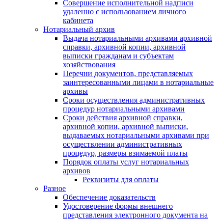
Совершение исполнительной надписи
удаленно с использованием личного
кабинета
Нотариальный архив
Выдача нотариальными архивами архивной
справки, архивной копии, архивной
выписки гражданам и субъектам
хозяйствования
Перечни документов, представляемых
заинтересованными лицами в нотариальные
архивы
Сроки осуществления административных
процедур нотариальными архивами
Сроки действия архивной справки,
архивной копии, архивной выписки,
выдаваемых нотариальными архивами при
осуществлении административных
процедур, размеры взимаемой платы
Порядок оплаты услуг нотариальных
архивов
Реквизиты для оплаты
Разное
Обеспечение доказательств
Удостоверение формы внешнего
представления электронного документа на