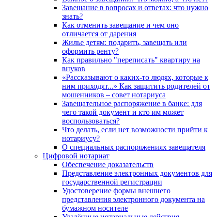
Завещание в вопросах и ответах: что нужно
знать?
Как отменить завещание и чем оно
отличается от дарения
Жилье детям: подарить, завещать или
оформить ренту?
Как правильно "переписать" квартиру на
внуков
«Рассказывают о каких-то людях, которые к
ним приходят...» Как защитить родителей от
мошенников – совет нотариуса
Завещательное распоряжение в банке: для
чего такой документ и кто им может
воспользоваться?
Что делать, если нет возможности прийти к
нотариусу?
О специальных распоряжениях завещателя
Цифровой нотариат
Обеспечение доказательств
Представление электронных документов для
государственной регистрации
Удостоверение формы внешнего
представления электронного документа на
бумажном носителе
Удалённые нотариальные действия