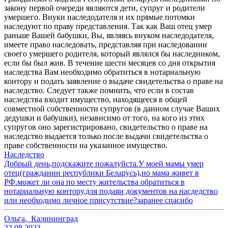
закону первой очереди являются дети, супруг и родители
умершего. Внуки наследодателя и их прямые потомки
наследуют по праву представления. Так как Ваш отец умер
раньше Вашей бабушки, Вы, являясь внуком наследодателя,
имеете право наследовать, представляя при наследовании
своего умершего родителя, который являлся бы наследником,
если бы был жив. В течение шести месяцев со дня открытия
наследства Вам необходимо обратиться в нотариальную
контору и подать заявление о выдаче свидетельства о праве на
наследство. Следует также помнить, что если в состав
наследства входит имущество, находящееся в общей
совместной собственности супругов (в данном случае Ваших
дедушки и бабушки), независимо от того, на кого из этих
супругов оно зарегистрировано, свидетельство о праве на
наследство выдается только после выдачи свидетельства о
праве собственности на указанное имущество.
Наследство
Добрый день,подскажите пожалуйста.У моей мамы умер
отец(гражданин республики Беларусь),но мама живет в
РФ.может ли она по месту жительства обратиться в
нотариальную контору,для подаяи документов на насдедство
или необходимо личное присутствие?заранее спасибо
Ольга
,
Калининград
22.08.2023