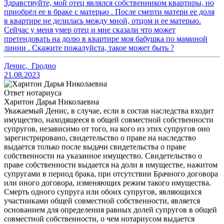
Здравствуйте, мой отец являлся собственником квартиры, но
приобрёл ее в браке с матерью . После смерти матери ее доля
в квартире не делилась между мной, отцом и ее матерью.
Сейчас у меня умер отец и мне сказали что может
претендовать на долю в квартире моя бабушка по маминой
линии . Скажите пожалуйста, такое может быть ?
Денис
,
Гродно
21.08.2023
Ответ нотариуса
Харитон Дарья Николаевна
Уважаемый Денис, в случае, если в состав наследства входит
имущество, находящееся в общей совместной собственности
супругов, независимо от того, на кого из этих супругов оно
зарегистрировано, свидетельство о праве на наследство
выдается только после выдачи свидетельства о праве
собственности на указанное имущество. Свидетельство о
праве собственности выдается на доли в имуществе, нажитом
супругами в период брака, при отсутствии Брачного договора
или иного договора, изменяющих режим такого имущества.
Смерть одного супруга или обоих супругов, являющихся
участниками общей совместной собственности, является
основанием для определения равных долей супругов в общей
совместной собственности, о чем нотариусом выдается