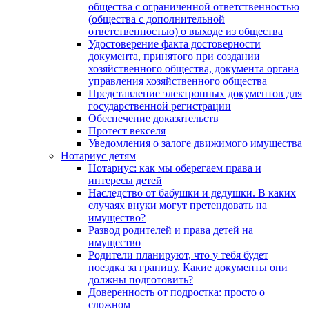
общества с ограниченной ответственностью
(общества с дополнительной
ответственностью) о выходе из общества
Удостоверение факта достоверности
документа, принятого при создании
хозяйственного общества, документа органа
управления хозяйственного общества
Представление электронных документов для
государственной регистрации
Обеспечение доказательств
Протест векселя
Уведомления о залоге движимого имущества
Нотариус детям
Нотариус: как мы оберегаем права и
интересы детей
Наследство от бабушки и дедушки. В каких
случаях внуки могут претендовать на
имущество?
Развод родителей и права детей на
имущество
Родители планируют, что у тебя будет
поездка за границу. Какие документы они
должны подготовить?
Доверенность от подростка: просто о
сложном