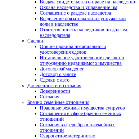
Выдача свидетельства о праве на наследство
Охрана наследства и управление им
Соглашение о разделе наследства
Выделение обязательной и супружеской
доли в наследстве
Ответственность наследников по долгам
наследодателя
Сделки
Общие правила нотариального
удостоверения сделок
Нотариальное удостоверение сделок по
отчуждению недвижимого имущества
Договор займа денег
Договор о залоге
Сделки с авто
Доверенности и согласия
Доверенности
Согласия
Брачно-семейные отношения
Правовые режимы имущества супругов
Соглашения в сфере брачно-семейных
отношений
Согласия в сфере брачно-семейных
отношений
Суррогатное материнство