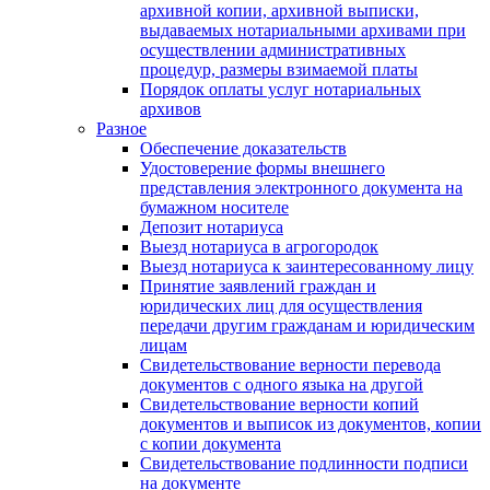
архивной копии, архивной выписки,
выдаваемых нотариальными архивами при
осуществлении административных
процедур, размеры взимаемой платы
Порядок оплаты услуг нотариальных
архивов
Разное
Обеспечение доказательств
Удостоверение формы внешнего
представления электронного документа на
бумажном носителе
Депозит нотариуса
Выезд нотариуса в агрогородок
Выезд нотариуса к заинтересованному лицу
Принятие заявлений граждан и
юридических лиц для осуществления
передачи другим гражданам и юридическим
лицам
Свидетельствование верности перевода
документов с одного языка на другой
Свидетельствование верности копий
документов и выписок из документов, копии
с копии документа
Свидетельствование подлинности подписи
на документе