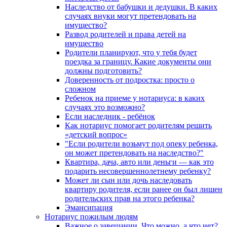
Наследство от бабушки и дедушки. В каких
случаях внуки могут претендовать на
имущество?
Развод родителей и права детей на
имущество
Родители планируют, что у тебя будет
поездка за границу. Какие документы они
должны подготовить?
Доверенность от подростка: просто о
сложном
Ребенок на приеме у нотариуса: в каких
случаях это возможно?
Если наследник - ребёнок
Как нотариус помогает родителям решить
«детский вопрос»
"Если родители возьмут под опеку ребенка,
он может претендовать на наследство?"
Квартира, дача, авто или деньги — как это
подарить несовершеннолетнему ребенку?
Может ли сын или дочь наследовать
квартиру родителя, если ранее он был лишен
родительских прав на этого ребенка?
Эмансипация
Нотариус пожилым людям
Важное о завещании. Что можно, а что нет?