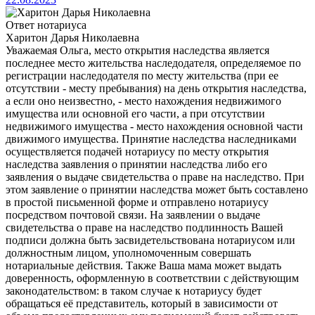
Ответ нотариуса
Харитон Дарья Николаевна
Уважаемая Ольга, место открытия наследства является
последнее место жительства наследодателя, определяемое по
регистрации наследодателя по месту жительства (при ее
отсутствии - месту пребывания) на день открытия наследства,
а если оно неизвестно, - место нахождения недвижимого
имущества или основной его части, а при отсутствии
недвижимого имущества - место нахождения основной части
движимого имущества. Принятие наследства наследниками
осуществляется подачей нотариусу по месту открытия
наследства заявления о принятии наследства либо его
заявления о выдаче свидетельства о праве на наследство. При
этом заявление о принятии наследства может быть составлено
в простой письменной форме и отправлено нотариусу
посредством почтовой связи. На заявлении о выдаче
свидетельства о праве на наследство подлинность Вашей
подписи должна быть засвидетельствована нотариусом или
должностным лицом, уполномоченным совершать
нотариальные действия. Также Ваша мама может выдать
доверенность, оформленную в соответствии с действующим
законодательством: в таком случае к нотариусу будет
обращаться её представитель, который в зависимости от